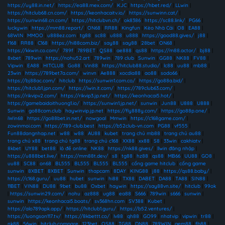
https://uy88.in.net/
|
https://ea88.mex.com/
|
KJC
|
https://hbet.red/
|
LLwin
|
https://hitclub68.cn.com/
|
https://keonhacaitv.io/
|
https://sunwinn.cat/
|
https://sunwin68.cn.com/
|
https://hitclubvn.ch/
|
ok8386
|
https://sc88.link/
|
PG66
|
luckywin
|
https://mm88.report/
|
ON68
|
RR88
|
Kingfun
|
Kèo Nhà Cái
|
O8
|
EA88
|
68WIN
|
MMOO
|
u888ez.com
|
tg88
|
sc88
|
u888
|
u888
|
https://good88.gives/
|
j88
|
f168
|
RR88
|
C168
|
https://hi88com.biz/
|
say88
|
say88
|
28bet
|
ON68
|
https://kkwin.co.com/
|
789f
|
789BET
|
QS88
|
ae888
|
qs88
|
https://m88.actor/
|
bj88
|
8xbet
|
789win
|
https://nohu52.art
|
789win
|
789 club
|
Sunwin
|
GG88
|
NK88
|
FV88
|
Vipwin
|
EA88
|
HITCLUB
|
Go88
|
Vin88
|
https://hitclub88.studio/
|
lc88
|
uu88
|
mb88
|
23win
|
https://789bet7a.com/
|
winvn
|
Ae888
|
xocdia88
|
ao88
|
sodo66
|
https://bj88ac.com/
|
hitclub
|
https://sunwin1.com.co/
|
https://go88a.bid/
|
https://hitclub1.jpn.com/
|
https://iwin.it.com/
|
https://789club63.com/
|
https://rikvipv2.com/
|
https://rikvip3.jp.net/
|
https://keonhacai5.hot/
|
https://gamebaidoithuong1.io/
|
https://sunwin1.jp.net/
|
sunwin
|
Jun88
|
U888
|
U888
|
Sunwin
|
go88com.club
|
haywinvip.jp.net
|
https://fly888y.com/
|
https://go88p.one/
|
iWin68
|
https://go88bet.in.net/
|
nowgoal
|
Mmwin
|
https://c168game.com/
|
zowinmoi.com
|
https://789-club.best
|
https://b52club-vn.com
|
PG88
|
vf555
|
Fun88dangnhap.net
|
w88
|
w88
|
AU88
|
kubet
|
trang chủ mb88
|
trang chủ au88
|
trang chủ x88
|
trang chủ tg88
|
trang chủ c168
|
XX88
|
xx88
|
S8
|
33win
|
cakhiatv
|
8kbet
|
UY88
|
bet88
|
lô đề online
|
NK88
|
https://nk88.gives/
|
llwin đăng nhập
|
https://u888bet.live/
|
https://mm88t.dev/
|
s8
|
tg88
|
hz88
|
qs88
|
MB66
|
UU88
|
GO8
|
uu88
|
SC88
|
on68
|
BL555
|
BL555
|
BL555
|
BL555
|
cổng game hitclub
|
cổng game
sunwin
|
8XBET
|
8XBET
|
Sunwin
|
thapcam
|
8DAY
|
KING88
|
j88
|
https://qs88.baby/
|
https://c168.guru/
|
uu88
|
hubet
|
sunwin
|
hi88
|
TX88
|
DABET
|
DA88
|
TA88
|
SIN88
|
11BET
|
VIN88
|
DU88
|
9bet
|
bu88
|
Oxbet
|
haywin
|
https://say88vn.site/
|
hitclub
|
99ok
|
https://sunwin29.com/
|
nohu
|
az888
|
ug88
|
ea88
|
S666
|
789win
|
s666
|
sunwin
|
sunwin
|
https://keonhacai5.boats/
|
sv368hn.com
|
SV388
|
Kubet
|
https://alo789apk.app/
|
https://hitclub1.guru/
|
https://b52.ventures/
|
https://luongson117.tv/
|
https://8kbettt.co/
|
lv88
|
qh88
|
GO99
|
nhatvip
|
vipwin
|
tr88
|
nk88
|
56win
|
hitclub.compare
|
123bet
|
QS88
|
TG88
|
DN88
|
789WIN
|
gem88
|
fb88
|