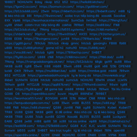
188BET
|
NOHUWIN
|
8day
|
rikvip
|
b52
|
b52
|
https://hello88.kitchen/
|
https://1gom2.co.com/
|
https://bomwin.cn.com/
|
https://go88net.com/
|
https://b52club68.com/
|
23win
|
https://rikbet1.cn.com/
|
https://8xbetlt.com/
|
m88
|
tỷ
lệ kèo nhà cái
|
88I
|
https://78winni.net/
|
xoilac trực tiếp bóng đá
|
xoso66
|
Socolive
|
8XX
|
Vip66
|
https://keonhacai.international/
|
SumClub
|
IWIN68
|
https://79king1.fun/
|
uy88
|
shbet
|
colatv trực tiếp bóng đá
|
cakhia
|
789bet
|
https://ea88.bio/
|
F168
|
https://b52club.study/
|
79king
|
https://bl555.systems/
|
https://c168.markets/
|
https://shbetk.net/
|
90phut
|
https://78win01.bet/
|
KK55
|
https://92lotterycom.us/
|
EE88
|
EE88
|
https://78wingenz.com/
|
jun88
|
https://789bets.biz/
|
MM88
|
https://gg88.guru/
|
789club
|
789club
|
rikvip
|
gmnc
|
hitclub
|
gavangtv
|
FB88
|
fb88
|
u888
|
https://u888.photo/
|
game nổ hũ
|
nohu90
|
https://u888j.net/
|
https://vnsc88.net/
|
hitclub
|
tg88
|
https://789bethp.com/
|
SHBET
|
https://fly88.co.com/
|
U888
|
c168
|
https://c168mov.com/
|
https://f168.dad/
|
uu88
|
79king
|
https://trangcadobongda.uk.net/
|
https://b52club.to
|
68gb
|
go99
|
au88
|
88xx
|
NK88
|
au88
|
tg88
|
33win
|
tt88
|
mb88
|
33win
|
u888
|
mu88
|
go8
|
x88
|
123b
|
OPEN88
|
luck8
|
OK9
|
789win
|
https://mu88bet.live/
|
sc88
|
https://mmlive.gold
|
mb88
|
789win
|
B52
|
HITCLUB
|
https://gamebaidoithuong.la
|
ty le bong da
|
https://moviekids.org/
|
8kbet
|
SUNWIN
|
GO88
|
hitclub
|
nohu90
|
sumclub
|
NOHU90
|
33WIN
|
shbet
|
LLWIN
|
789win
|
go88
|
HITCLUB
|
https://qq8876.net/
|
https://789win8.casino/
|
98win
|
tg88
|
kubet
|
https://fly88.legal/
|
68 game bài
|
mb88
|
MM88
|
hitclub
|
789win
|
Tài Xỉu Online
|
GO88
|
O8
|
https://open88ss.com/
|
kuwin
|
Hay88
|
888NEW
|
789BET
|
https://keonhacai55.fund/
|
BONG88
|
xn88
|
123b
|
8kbet
|
C168
|
RR88
|
kèo nhà cái
|
https://ketquabongda.com.mx/
|
Lc88
|
33win
|
vn88
|
BL555
|
https://x88.ing/
|
TR88
|
hi88
|
f168
|
https://x88.channel/
|
QS88
|
Jun88
|
f168
|
uy88
|
SUNWIN
|
Kubet
|
Kubet77
|
TR88
|
UU88
|
QS88
|
NK88
|
gk88
|
lô đề online
|
Kèo nhà cái
|
tỷ lệ kèo bóng
|
QS88
|
NK88
|
TR88
|
UU88
|
7club
|
sun88
|
GO99
|
Xoso66
|
BL555
|
BL555
|
ao88
|
Luckywin
|
EA88
|
QS88
|
jw88
|
ml88
|
qs88
|
S8
|
sc88
|
tai xiu online
|
vip88
|
https://cakhiatvzz.tv/
|
https://ee8838.com/
|
https://123b888.com/
|
GG88
|
KJC
|
KJC
|
ww88
|
SUNWIN
|
Tài xỉu
Sunwin
|
bl555
|
uu88
|
SHBET
|
kèo trực tuyến
|
tỷ lệ nhà cái
|
8kbet
|
789k
|
open88
|
https://open88v.online/
|
GO99
|
ON68
|
NOHU90
|
GO99
|
DN88
|
LV88
|
VIP66
|
XX88
|