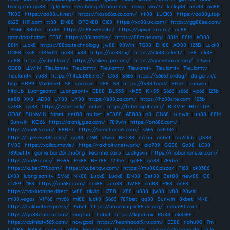
trang chủ go88
|
tỷ lệ kèo
|
kèo bóng đá hôm nay
|
rikvip
|
vin777
|
lucky88
|
mb88
|
ao88
|
TK88
|
https://ao88.uk.net/
|
https://xoso66a.co.com/
|
nk88
|
LUCK8
|
https://ao88y.top
|
6623
|
H19.com
|
tt88
|
DN88
|
OPEN88
|
C168
|
https://xx88.uk.com/
|
https://gg88se.com/
|
PG66
|
88kbet
|
uu88
|
https://lc88.website/
|
https://vipwin.luxury/
|
au88
|
grandpashabet
|
EE88
|
https://88i.mobile/
|
https://88m.ae.org/
|
88M
|
88M
|
AO88
|
88M
|
Luck8
|
https://88aa.technology
|
jw88
|
98Win
|
TG88
|
DH88
|
AO88
|
123B
|
Luck8
|
DN88
|
Go8
|
OKWIN
|
ao88
|
x88
|
https://ao88.cx/
|
https://nk88.select/
|
tr88
|
nk88
|
uu88
|
https://vsbet.love/
|
https://soikeo.jpn.com/
|
https://gamebai.ae.org/
|
23win
|
GG88
|
LLWIN
|
Tieulamtv
|
Tieulamtv
|
Tieulamtv
|
Tieulamtv
|
Tieulamtv
|
Tieulamtv
|
Tieulamtv
|
vu88
|
https://hitclub88.net/
|
C168
|
S666
|
https://s666.holiday/
|
đá gà trực
tiếp
|
RR99
|
Vaidebet
|
S8
|
socolive
|
tk88
|
S8
|
https://fv88.food/
|
86bet
|
sunwin
|
hitclub
|
Luongsontv
|
Luongsontv
|
EE88
|
BL555
|
KK55
|
KK55
|
S666
|
s666
|
vip66
|
123b
|
ee88
|
XX8
|
AD88
|
UY88
|
UY88
|
https://s88.za.com/
|
https://hz88site.com
|
123b
|
sv388
|
qs88
|
https://vsbet.link/
|
onbet
|
https://febetvip.it.com/
|
RIKVIP
|
HITCLUB
|
GO88
|
SUNWIN
|
fabet
|
net88
|
mubet
|
AE888
|
AE888
|
o8
|
ON68
|
sunwin
|
uu88
|
88M
|
Sunwin
|
KO66
|
https://alahlyg.sa.com/
|
789win
|
https://on686.com/
|
https://on683.com/
|
F8BET
|
https://keonhacai5.com/
|
s666
|
ok8386
|
https://tylekeo88s.com/
|
qq88
|
c168
|
33win
|
BET88
|
nổ hũ
|
onbet
|
b52club
|
QS88
|
FV88
|
https://xoilac.movie/
|
https://rakhoitv.network/
|
alo789
|
GG88
|
Go88
|
LC88
|
789bet.tv
|
game bài đổi thưởng
|
kèo nhà cái 5
|
Luckywin
|
https://mobamonster.com/
|
https://on68i.com/
|
PG99
|
PG88
|
BET88
|
123bet
|
go88
|
go88
|
789bet
|
https://kubet773.com/
|
https://kubetqw.com/
|
https://mu886.pizza/
|
F168
|
ok8386
|
LX88
|
lương sơn tv
|
SV66
|
NK88
|
Luck8
|
Luck8
|
DN88
|
Bet88
|
Bet88
|
new88
|
O8
|
cf789
|
f168
|
https://on68c.com/
|
cm88
|
Jun88
|
JW88
|
cm88
|
F168
|
on68
|
https://taixiuonline.direct
|
w88
|
rikvip
|
HZ88
|
LX88
|
u888
|
jw88
|
lv88
|
98win
|
ml88.vegas
|
VIP66
|
mv66
|
ml88
|
luck8
|
S666
|
789bet
|
qq88
|
Sunwin
|
8kbet
|
MK8
|
https://cakhiatv.express/
|
39bet
|
https://nhacaiuytin88.ae.org/
|
nohu90 com
|
https://go88club.ru.com/
|
kingfun
|
thabet
|
https://kqbd.mx
|
PG88
|
ok8386
|
https://cakhiatv365.com/
|
nowgoal
|
https://keonhacai5.ru.com/
|
EE88
|
nohu90
|
7m
|
LUCK8
|
NK88
|
sunwin
|
u888
|
kèo nhà cái
|
tỷ lệ cá cược
|
trang cá độ bóng đá
|
tỷ lệ