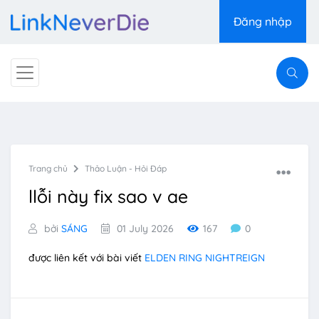
Đăng nhập
Trang chủ
Thảo Luận - Hỏi Đáp
llỗi này fix sao v ae
bởi
SÁNG
01 July 2026
167
0
được liên kết với bài viết
ELDEN RING NIGHTREIGN