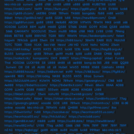
kèo nhà cái
|
sunwin
|
go88
|
cf68
|
cm88
|
u888
|
u888
|
qh88
|
KUBET88
|
UU88
|
https://on682.com/
|
Na99
|
https://llwin.you/
|
https://gg88.you/
|
BJ88
|
SV888
|
luck8
|
https://gk88-z1.com/
|
ok8386
|
ON68
|
789win
|
TK688
|
bongdalu
|
fb88
|
m88
|
win55
|
86bet
|
https://go88v2.net/
|
qs88
|
GG88
|
lv88
|
https://new88pm.com/
|
On68
|
https://gg88fun.com
|
go88
|
U888
|
Hello88
|
ABC88
|
VIPWIN
|
78WIN
|
MK8
|
on68
|
s66
|
XOSO66
|
LUCK8
|
88M
|
uy88
|
mb88
|
QS88
|
ST666
|
DN88
|
GO99
|
KO66
|
QS88
|
ok8386
|
S666
|
CAKHIATV
|
SOCOLIVE
|
33win
|
mu88
|
MB66
|
cf68
|
MK8
|
LV88
|
LV88
|
79king
|
88AA
|
BET88
|
bj88
|
888VND
|
TG88
|
188V
|
98WIN
|
https://keobongda.com/
|
febet
|
haywin
|
789club
|
go88
|
33win
|
O8
|
https://hi88.tours/
|
36WIN
|
EA88
|
8US
|
Motchill
|
TDTC
|
TD88
|
TD88
|
VLXX
|
Sex Việt
|
Heovl
|
JAV HD
|
VLXX
|
Nohu
|
NOHU
|
23win
|
https://ok9.today/
|
KK55
|
KK55
|
BL555
|
luck8
|
123b
|
ko66
|
https://hay88.org.uk/
|
BL555
|
luongsontv
|
qh88
|
789win
|
go99
|
mu88
|
bj88
|
uu88
|
DN88
|
CM88
|
bj88
|
https://xoilactv.llc/
|
luongsontv
|
OK9
|
8XBET
|
https://79king.capital/
|
shbet
|
Fun88
Thai
|
XOSO66
|
LUCKY88
|
S8
|
U888
|
dn88
|
s8
|
ae888
|
bong da 365
|
J88
|
tt88
|
QQ88
|
Sunwin
|
O8
|
O8
|
s8
|
AU88
|
s8
|
s8
|
Hubet
|
Win55
|
MM88
|
XN88
|
Cakhiatv
|
HM88
|
https://u8888.house/
|
https://e68win.net
|
ev99
|
https://c168.buzz/
|
https://fly88.in/
|
open88
|
188V
|
https://S8.today
|
NK88
|
BL555
|
KK55
|
88aa
|
Sunwin
|
https://b52club14.com/
|
KUWIN
|
NOHU
|
789win
|
https://gavangtvv.cc/
|
C168
|
lx88
|
Ae888
|
https://8xbet1.co.com/
|
https://8xbet8x.it.com/
|
98win
|
68win
|
88AA
|
AO88
|
GO99
|
LLWIN
|
GG88
|
F8BET
|
555win
|
mb88
|
AO88
|
KING88
|
LX88
|
https://8kbet.com.ph/
|
33win
|
nohu90
|
https://twin68.gr.com/
|
SV368
|
https://8kbet.cafe/
|
8kbet
|
https://shbet-okvip.uk.com/
|
https://on68info.com/
|
77ag
|
https://gavangtv.global/
|
xoso66
|
GO8
|
U88
|
789win
|
https://mitomtv.cx/
|
LC88
|
lô đề
online
|
xoso66
|
kèo nhà cái
|
789WIN
|
rs88
|
QH888
|
http://go99me.com/
|
8xx
|
https://58win1.info/
|
tv88
|
https://socolive.ai/
|
https://keonhacai555.us.com/
|
https://keonhacai55.ws/
|
http://hitclub1.ac/
|
https://iwinclub8.com/
|
https://gem88.in.net/
|
mb88
|
uu88
|
https://uu88.date/
|
https://new88.land/
|
https://new882.info/
|
UY88
|
77ag
|
ok365
|
G666
|
c168
|
789k
|
789F
|
789F
|
789F
|
789F
|
nổ hũ
|
https://kqbd.gg/
|
go88
|
AD88
|
au88
|
mu88
|
luck8
|
999bet
|
kèo nhà cái 5
|