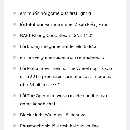
em muốn hỏi game 007 first light ạ
lỗi total war warhammmer 3 sửa kiểu j v ae
RAFT Không Coop Steam được 1.1.01
Lỗi không mở game BattleField 6 được
em hoi ve game spider man remastered a
Lỗi Motor Town: Behind The Wheel này fix sao
ạ, "a 32 bit processes cannot access modules
of a 64 bit process."
Lỗi The Operation was canceled by the user
game kebab chefs
Black Myth: Wukong: Lỗi denuvo
Phasmophobia lỗi crash khi chơi online