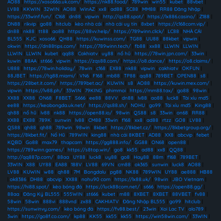
AO88
|
https://xoso66a.uk.com/
|
https://nk88.food/
|
789win
|
win55
|
kubet
|
88vbet
|
LV88
|
KKWIN
|
32WIN
|
AO88
|
WinAZ
|
xx8
|
ad88
|
SC88
|
MM88
|
RR88 Đăng Nhập
|
https://33winf.fun/
|
C168
|
dn88
|
vipwin
|
http://qs88.spot/
|
https://lx886.casino/
|
Z188
|
DN88
|
rikvip
|
go88
|
hitclub
|
kèo nhà cái
|
nhà cái uy tín
|
8xbet
|
https://c168com.vip/
|
dn88
|
nk88
|
tt88
|
ao88
|
https://88vv.help/
|
https://789winn.click/
|
LC88
|
NHÀ CÁI
BL555
|
KJC
|
xoso66
|
QH88
|
https://kuwinss.com/
|
TG88
|
UU88
|
88kbet
|
vipwin
|
okwin
|
https://dn88tips.com/
|
https://789winn.tech/
|
fb88
|
xx88
|
LLWIN
|
LLWIN
|
LLWIN
|
LLWIN
|
kubet
|
qq88
|
Cakhiatv
|
uy88
|
nổ hũ
|
https://78win.jpn.com/
|
33win
|
kuwin
|
88AA
|
st666
|
vipwin
|
https://zqs88.com/
|
https://o8.dance/
|
https://o8.claims/
|
U888
|
https://78win.holiday/
|
78win
|
c168
|
EX88
|
nk88
|
vipwin
|
cakhiatv
|
OKFUN
|
88JBET
|
https://tg88.miami/
|
VN6
|
F168
|
mb88
|
TP88
|
qq88
|
789BET
|
OPEN88
|
s8
|
https://28bet.it.com/
|
https://789bet.ac/
|
KUWIN
|
s8
|
AO88
|
https://kuwin.mex.com/
|
vipwin
|
https://lv88.ph/
|
33WIN
|
79KING
|
phimmoi
|
https://mm88.tax/
|
go88
|
98win
|
XX88
|
XX88
|
ON68
|
F8BET
|
S666
|
ee88
|
88VV
|
dn88
|
lv88
|
ao88
|
luck8
|
Tài xỉu md5
|
ee88
|
https://keobongda.uk.net/
|
https://qs88.sh/
|
NOHU
|
go99
|
Tài xỉu md5
|
King88
|
qh88
|
nổ hũ
|
lv88
|
nk88
|
https://open88.io/
|
98win
|
QS88
|
s8
|
33win
|
on68
|
RR88
|
XX88
|
EX88
|
789K
|
sunwin
|
lv88
|
CM88
|
33win
|
f168
|
xx8
|
ad88
|
rtzz
|
GO8
|
LV88
|
QS88
|
qh88
|
qh88
|
789win
|
98win
|
8kbet
|
https://8kbet.cz/
|
https://8kbetgroup.org/
|
https://8kbet.fit/
|
Nổ Hũ
|
789WIN
|
king88
|
nhà cái 8KBET
|
AD88
|
XX8
|
abcvip
|
febet
|
KQBD
|
Go88
|
max79
|
thapcam
|
https://gg888.info/
|
GG88
|
ON68
|
open88
|
https://789winn.games/
|
https://s8top.win/
|
go8
|
kk55
|
ad88
|
xx8
|
QQ88
|
http://qq887p.com/
|
88aa
|
UY88
|
luck8
|
uy88
|
go8
|
Hay88
|
88m
|
f168
|
789BET
|
33WIN
|
X88
|
UY88
|
EA88
|
188V
|
LV88
|
69VN
|
cm88
|
ok365
|
sunwin
|
luck8
|
AO88
|
LV88
|
KUWIN
|
w88
|
qh88
|
7M
|
Bongdalu
|
pg88
|
NK88
|
789WIN
|
UY88
|
ae888
|
HB88
|
ok8386
|
DH88
|
abcvip
|
XX88
|
nohu90 com
|
https://lx88.uk/
|
98win
|
JBO Vietnam
|
https://hi88.spot/
|
kèo bóng đá
|
https://luck88com.net/
|
s666
|
https://open88.gg/
|
88aa
|
Đăng Ký BL555
|
555WIN
|
st666
|
kubet
|
m88
|
8XBET
|
8XBET
|
88VBET
|
fv88
|
58win
|
58win
|
888vi
|
888vnd
|
zx88
|
CAKHIATV
|
Đăng Nhập BL555
|
go99
|
hitclub
|
https://sunwinvy.com/
|
kèo bóng đá
|
https://fv88.best/
|
23win
|
Xoi Lac TV
|
alo789
|
3win
|
https://go8f.co.com/
|
kp88
|
KK55
|
kk55
|
kk55
|
https://win58win.com/
|
33WIN
|