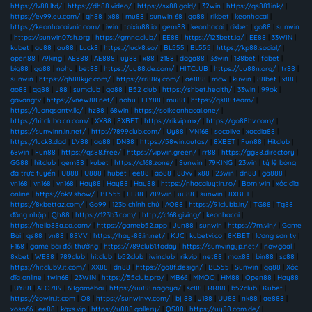
https://lv88.ltd/
|
https://dh88.video/
|
https://sx88.gold/
|
32win
|
https://qs881.ink/
|
https://ev99.eu.com/
|
qh88
|
x88
|
mu88
|
sunwin 68
|
go88
|
rikbet
|
keonhacai
|
https://keonhacaivnic.com/
|
iwin
|
taixiu88.io
|
gem88
|
keonhacai
|
rikbet
|
go88
|
sunwin
|
https://sunwin07sh.org
|
https://gmnc.club/
|
EE88
|
https://123bett.io/
|
EE88
|
33WIN
|
kubet
|
au88
|
au88
|
Luck8
|
https://luck8.so/
|
BL555
|
BL555
|
https://kp88.social/
|
open88
|
79king
|
AE888
|
AE888
|
uy88
|
x88
|
z188
|
daga88
|
33win
|
188bet
|
fabet
|
big88
|
go88
|
nohu
|
bet88
|
https://uy88.de.com/
|
HITCLUB
|
https://uu88n.org/
|
tr88
|
sunwin
|
https://qh88kyc.com/
|
https://rr886j.com/
|
ae888
|
mcw
|
kuwin
|
88bet
|
x88
|
ao88
|
qq88
|
J88
|
sumclub
|
go88
|
B52 club
|
https://shbet.health/
|
33win
|
99ok
|
gavangtv
|
https://vnew88.net/
|
nohu
|
FLY88
|
mu88
|
https://qs88.team/
|
https://luongsontv.llc/
|
hz88
|
68win
|
https://soikeonhacai.one/
|
https://hitcluba.cn.com/
|
XX88
|
8XBET
|
https://rikvip.mx/
|
https://go88hv.com/
|
https://sunwinn.in.net/
|
http://7899club.com/
|
Uy88
|
VN168
|
socolive
|
xocdia88
|
https://luck8.dad
|
LV88
|
ao88
|
DN88
|
https://58win.autos/
|
8XBET
|
Fun88
|
Hitclub
|
68win
|
Fun88
|
https://qs88.free/
|
https://vipwin.green/
|
rr88
|
https://gg88.directory
|
GG88
|
hitclub
|
gem88
|
kubet
|
https://c168.zone/
|
Sunwin
|
79KING
|
23win
|
tỷ lệ bóng
đá trực tuyến
|
U888
|
U888
|
hubet
|
ee88
|
ao88
|
88vv
|
x88
|
23win
|
dn88
|
ga888
|
vn168
|
vn168
|
vn168
|
Hay88
|
Hay88
|
Hay88
|
https://nhacaiuytin.ro/
|
Bom win
|
xóc đĩa
online
|
https://ok9.show/
|
BL555
|
EE88
|
789win
|
uu88
|
sunwin
|
8XBET
|
https://8xbettaz.com/
|
Go99
|
123b chính chủ
|
AO88
|
https://91clubb.in/
|
TG88
|
Tg88
đăng nhập
|
Qh88
|
https://123b3.com/
|
http://c168.giving/
|
keonhacai
|
https://hello88a.co.com/
|
https://gameb52.app
|
Jun88
|
sunwin
|
https://7m.vin/
|
Game
Bài
|
qs88
|
vn88
|
88VV
|
https://hay-88.in.net/
|
KJC
|
kubetvi.co
|
8KBET
|
lương sơn tv
|
F168
|
game bài đổi thưởng
|
https://789club1.today
|
https://sunwing.jp.net/
|
nowgoal
|
8xbet
|
WE88
|
789club
|
hitclub
|
b52club
|
iwinclub
|
rikvip
|
net88
|
max88
|
bin88
|
sc88
|
https://hitclub9.it.com/
|
XX88
|
dn88
|
https://go8f.design/
|
BL555
|
Sunwin
|
qq88
|
Xóc
đĩa online
|
twin68
|
23WIN
|
https://55club.pro/
|
MB66
|
MMOO
|
HM88
|
Open88
|
Hay88
|
UY88
|
ALO789
|
68gamebai
|
https://uu88.nagoya/
|
sc88
|
RR88
|
b52club
|
Kubet
|
https://zowin.it.com
|
O8
|
https://sunwinvv.com/
|
bj 88
|
J188
|
UU88
|
nk88
|
ae888
|
xoso66
|
ee88
|
kqxs.vip
|
https://u888.gallery/
|
QS88
|
https://uy88.com.de/
|