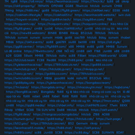
7M
|
tg88
|
https://o8.ninja/
|
https://keonhacai.cool/
|
https://7mcn.llc/
|
bj88
|
o8
|
okvip
|
https://ok9.property/
|
789WIN
|
OPEN88
|
GG88
|
78win.so
|
hitclub
|
sunwin
|
CM88
|
79king
|
https://hi88.me/
|
go88
|
https://fly88.green/
|
https://ok9bet.net/
|
EE88
|
nk88
|
https://cakhiatv.lifestyle/
|
https://cakhia03.tv/
|
https://keonhacai18.website/
|
iwin club
|
https://haywin-vn.site/
|
https://go88vn.tech/
|
https://say88vn.com/
|
f168
|
https://hoiquantv.vip/
|
https://hoiquantv.site/
|
https://hoiquantv.online/
|
Kèo Nhà Cái
|
https://fly88.gives/
|
cm88
|
Luck8
|
https://ok988.info/
|
jun88
|
nhà cái uy tín
|
kèo nhà
cái
|
https://new88.webcam/
|
BIN88
|
BIN88
|
Rikvip
|
B52club
|
789club
|
789club
|
789club
|
sunwin
|
sunwin
|
sunwin
|
mb66
|
go88
|
sao789
|
hitclub
|
8day
|
sunwin
|
thabet
|
MB66
|
https://ok9.events/
|
ao88
|
ga6789
|
siu88
|
bet88
|
rr88
|
https://o8.style/
|
https://gg88.center/
|
https://fly8889.com/
|
x88
|
MM88
|
ev88
|
yo88
|
MM88
|
Sunwin
|
Lô đề online
|
https://78wintx.com/
|
c168
|
NỔ HŨ
|
cm88
|
ok9
|
F168
|
Jun88
|
x88
|
cm88
|
b29
|
GG88
|
58win
|
MM88
|
789club
|
nohu
|
sc88
|
F8bet
|
https://f1688.world/
|
UG88
|
https://b52club.team
|
FC88
|
Red88
|
https://hi88.pink/
|
cm88
|
kèo nhà cái
|
https://tylekeonhacai.top/
|
https://789clubb.uk.net/
|
https://go888.sa.com/
|
https://iwinclub.jp.net/
|
https://hitclubb.jp.net/
|
https://rikvipp.jp.net/
|
https://taixiu.jp.net/
|
https://go88b.co.com/
|
https://789club1.co.com/
|
https://iwinclub86.co.com/
|
MB66
|
good88
|
ko66
|
nohu90
|
B52Club
|
k8cc
|
https://go88play.site
|
https://tylekeonhacai.vin/
|
https://bongdaso.team/
|
https://7m.band/
|
https://bongdalu.army/
|
https://nhacaiuytin.moi/
|
https://kqbd.one/
|
https://bong88.se.net/
|
Bongdalu
|
fb88
|
tỷ lệ kèo nhà cái
|
trang cá cược uy tín
|
lô đề
|
app tài xỉu
|
fb88
|
vsbet
|
uk88
|
fabet
|
fb88
|
fb88
|
fb88
|
nhà cái uy tín
|
nhà cái uy tín
|
nhà cái uy tín
|
nhà cái uy tín
|
nhà cái uy tín
|
nhà cái uy tín
|
https://7mcn.voto/
|
QS88
|
cm88
|
https://qq88.media/
|
https://shbet.info/
|
https://ok99678.com/
|
77win
|
88XX
|
Rikvip
|
V9Bet
|
SC88
|
TẢI SUN WIN
|
Da88
|
Hitclub
|
Hitclub
|
https://ok9.watch/
|
https://fly88.deal/
|
https://trangcacuocbongda.bio/
|
hitclub
|
Z188
|
AO88
|
https://sunwin.guru/
|
https://go88.baby/
|
https://hitclub.cab/
|
https://iwin.page/
|
https://b52.you/
|
https://789club-ceo.net/
|
B52
|
Gemwin
|
rikvip
|
sunwin
|
https://keonhacai55.mobile/
|
https://hi88.chat/
|
https://ok9.press/
|
https://hi88fz.com/
|
sc88
|
Jun88
|
SC88
|
https://sc88.day/
|
SC88
|
SUNWIN
|
8DAY
|