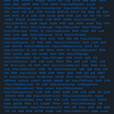
red88
|
vic88
|
OKWINTV
|
luckywin
|
RIKVIP
|
B52
|
123B
|
LUCK8
|
st666
|
go88
|
78WIN
|
kubet
|
8kbet
|
ga6789
|
DN88
|
FLY88
|
98WIN
|
https://qs88.health/
|
Sunwin
|
https://new88.energy/
|
https://viscard.de.com/
|
https://ea88.us.org/
|
33win
|
X88
|
789K
|
vipwin
|
tr88
|
qs88
|
UY88
|
HITCLUB
|
B52CLUB
|
RIKVIP
|
U88
|
8kbet
|
88I
|
88AA
|
uu88
|
bet88
|
s8
|
s8
|
ao88
|
qh88
|
xoso66
|
QH88
|
MU88
|
uy88
|
x88
|
lv88
|
lc88
|
UU88
|
HUBET
|
B52club
|
xoso66vn.app
|
UY88
|
MM99
|
ok8386
|
https://vsbetz.net/
|
https://vsbet365.io/
|
Hay88
|
Hay88
|
Hay88
|
NK88
|
uy88
|
Ae888
|
new88
|
33ag
|
UY88
|
UY88
|
U88
|
98WIN
|
https://luck8.style/
|
https://13win.studio/
|
https://789p.biz/
|
https://98win.toys/
|
VIPWIN
|
S8
|
https://siu88.co.com
|
88NN
|
thabet
|
tk88
|
uu88
|
kubet
|
mu88
|
gg88
|
https://go8.ae.org/
|
Nổ Hũ
|
https://nohu.best/
|
https://go99.com.se/
|
TT88
|
68win
|
kuwin
|
TG88
|
LX88
|
lv88
|
https://luck8.esq/
|
https://luck8.games/
|
O8
|
VN88
|
EX88
|
https://sunwin20.info/
|
32win
|
Luck8
|
ee88
|
uu88
|
NOHU90
|
https://red88.de.com
|
https://uk88sport.com.se
|
max79
|
llwin
|
https://on68.live/
|
S8
|
kk55
|
lc88
|
789win
|
98WIN
|
S8
|
https://28bet.green/
|
QS88
|
CM88
|
Socolive
|
pg66
|
tt88
|
hello88
|
23win
|
888b
|
https://123ga.app/
|
https://sv368.markets/
|
68win
|
https://ok9.style/
|
mb88
|
sunwin
|
qq88
|
123b
|
https://rr88.com.se/
|
go88
|
uu88
|
kubet
|
789win
|
789p
|
u888
|
jw88
|
XIN88
|
uu88
|
X88
|
Tài xỉu online
|
x88
|
KK55
|
bl555
|
https://iwinclub88.cam/
|
kubet
|
8kbet
|
huvip
|
huvip
|
https://nk88w.com/
|
sv888
|
J88
|
http://kuwinfi.com/
|
tg88
|
tg88
|
kkwin
|
lc88
|
tr88
|
DN88
|
https://kjc.ad/
|
MM88
|
UY88
|
789win
|
QS88
|
TR88
|
b52
|
go8
|
28BET
|
7m
|
https://xemtiso.com/
|
xóc đĩa online
|
sao789
|
KWIN
|
https://789k2.net/
|
xx88
|
xx88.forex
|
jeetbuzz
|
wicket71
|
khela88
|
babu88
|
bd9
|
https://tr88.food/
|
Go99
|
UY88
|
https://rikvip88.cn.com/
|
h19
|
uu88
|
https://kubetmb.org/
|
mm88.yokohama
|
https://jun88media.com/
|
98win
|
sunwin
|
https://789club.meme/
|
https://tatarayume.org/
|
mu88
|
uu88
|
ae888
|
king88
|
UY88
|
LV88
|
QS88
|
x88
|
QS88
|
NOHU90
|
XN88
|
S666
|
https://nohu90-s.com/
|
https://sunwin20.health/
|
haywin
|
UU88
|
https://uu88.dog/
|
8xbet
|
TK88
|
TK88
|
Luck8
|
https://uu88sh.com/
|
VIPWIN
|
Kubet
|
good88
|
8kbet
|
KJC
|
Lucky88
|
789win
|
GK88
|
https://ok9.training/
|
c168
|
https://c168.stream/
|
https://78win.productions/
|
OK9
|
c168
|
23win
|
mb88
|
s666
|
AD88
|
XX8
|
xx8
|
ad88
|
BJ88
|
ALO789
|
king88
|
uu88
|
https://qs888.it.com/
|
bgd66
|
sunwin
|