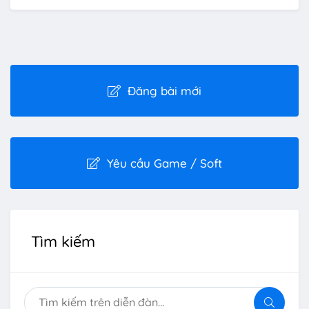
Đăng bài mới
Yêu cầu Game / Soft
Tìm kiếm