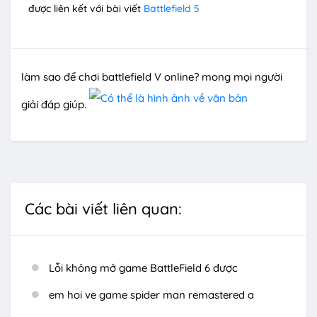
được liên kết với bài viết
Battlefield 5
làm sao để chơi battlefield V online? mong mọi người
giải đáp giúp.
Các bài viết liên quan:
Lỗi không mở game BattleField 6 được
em hoi ve game spider man remastered a