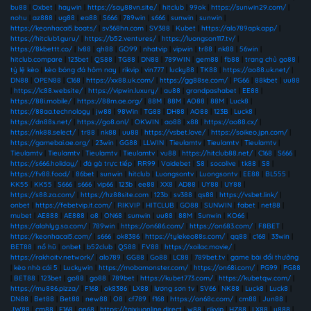
bu88
|
Oxbet
|
haywin
|
https://say88vn.site/
|
hitclub
|
99ok
|
https://sunwin29.com/
|
nohu
|
az888
|
ug88
|
ea88
|
S666
|
789win
|
s666
|
sunwin
|
sunwin
|
https://keonhacai5.boats/
|
sv368hn.com
|
SV388
|
Kubet
|
https://alo789apk.app/
|
https://hitclub1.guru/
|
https://b52.ventures/
|
https://luongson117.tv/
|
https://8kbettt.co/
|
lv88
|
qh88
|
GO99
|
nhatvip
|
vipwin
|
tr88
|
nk88
|
56win
|
hitclub.compare
|
123bet
|
QS88
|
TG88
|
DN88
|
789WIN
|
gem88
|
fb88
|
trang chủ go88
|
tỷ lệ kèo
|
kèo bóng đá hôm nay
|
rikvip
|
vin777
|
lucky88
|
TK88
|
https://ao88.uk.net/
|
DN88
|
OPEN88
|
C168
|
https://xx88.uk.com/
|
https://gg88se.com/
|
PG66
|
88kbet
|
uu88
|
https://lc88.website/
|
https://vipwin.luxury/
|
au88
|
grandpashabet
|
EE88
|
https://88i.mobile/
|
https://88m.ae.org/
|
88M
|
88M
|
AO88
|
88M
|
Luck8
|
https://88aa.technology
|
jw88
|
98Win
|
TG88
|
DH88
|
AO88
|
123B
|
Luck8
|
https://dn88s.net/
|
https://go8.onl/
|
OKWIN
|
ao88
|
x88
|
https://ao88.cx/
|
https://nk88.select/
|
tr88
|
nk88
|
uu88
|
https://vsbet.love/
|
https://soikeo.jpn.com/
|
https://gamebai.ae.org/
|
23win
|
GG88
|
LLWIN
|
Tieulamtv
|
Tieulamtv
|
Tieulamtv
|
Tieulamtv
|
Tieulamtv
|
Tieulamtv
|
Tieulamtv
|
vu88
|
https://hitclub88.net/
|
C168
|
S666
|
https://s666.holiday/
|
đá gà trực tiếp
|
RR99
|
Vaidebet
|
S8
|
socolive
|
tk88
|
S8
|
https://fv88.food/
|
86bet
|
sunwin
|
hitclub
|
Luongsontv
|
Luongsontv
|
EE88
|
BL555
|
KK55
|
KK55
|
S666
|
s666
|
vip66
|
123b
|
ee88
|
XX8
|
AD88
|
UY88
|
UY88
|
https://s88.za.com/
|
https://hz88site.com
|
123b
|
sv388
|
qs88
|
https://vsbet.link/
|
onbet
|
https://febetvip.it.com/
|
RIKVIP
|
HITCLUB
|
GO88
|
SUNWIN
|
fabet
|
net88
|
mubet
|
AE888
|
AE888
|
o8
|
ON68
|
sunwin
|
uu88
|
88M
|
Sunwin
|
KO66
|
https://alahlyg.sa.com/
|
789win
|
https://on686.com/
|
https://on683.com/
|
F8BET
|
https://keonhacai5.com/
|
s666
|
ok8386
|
https://tylekeo88s.com/
|
qq88
|
c168
|
33win
|
BET88
|
nổ hũ
|
onbet
|
b52club
|
QS88
|
FV88
|
https://xoilac.movie/
|
https://rakhoitv.network/
|
alo789
|
GG88
|
Go88
|
LC88
|
789bet.tv
|
game bài đổi thưởng
|
kèo nhà cái 5
|
Luckywin
|
https://mobamonster.com/
|
https://on68i.com/
|
PG99
|
PG88
|
BET88
|
123bet
|
go88
|
go88
|
789bet
|
https://kubet773.com/
|
https://kubetqw.com/
|
https://mu886.pizza/
|
F168
|
ok8386
|
LX88
|
lương sơn tv
|
SV66
|
NK88
|
Luck8
|
Luck8
|
DN88
|
Bet88
|
Bet88
|
new88
|
O8
|
cf789
|
f168
|
https://on68c.com/
|
cm88
|
Jun88
|
JW88
|
cm88
|
F168
|
on68
|
https://taixiuonline.direct
|
w88
|
rikvip
|
HZ88
|
LX88
|
u888
|