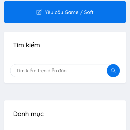
Yêu cầu Game / Soft
Tìm kiếm
Danh mục