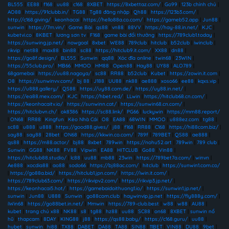
BL555
|
EE88
|
f168
|
uu88
|
c168
|
8XBET
|
https://8xbettaz.com/
|
Go99
|
123b chính chủ
|
AO88
|
https://91clubb.in/
|
TG88
|
Tg88 đăng nhập
|
Qh88
|
https://123b3.com/
|
http://c168.giving/
|
keonhacai
|
https://hello88a.co.com/
|
https://gameb52.app
|
Jun88
|
sunwin
|
https://7m.vin/
|
Game Bài
|
qs88
|
vn88
|
88VV
|
https://hay-88.in.net/
|
KJC
|
kubetvi.co
|
8KBET
|
lương sơn tv
|
F168
|
game bài đổi thưởng
|
https://789club1.today
|
https://sunwing.jp.net/
|
nowgoal
|
8xbet
|
WE88
|
789club
|
hitclub
|
b52club
|
iwinclub
|
rikvip
|
net88
|
max88
|
bin88
|
sc88
|
https://hitclub9.it.com/
|
XX88
|
dn88
|
https://go8f.design/
|
BL555
|
Sunwin
|
qq88
|
Xóc đĩa online
|
twin68
|
23WIN
|
https://55club.pro/
|
MB66
|
MMOO
|
HM88
|
Open88
|
Hay88
|
UY88
|
ALO789
|
68gamebai
|
https://uu88.nagoya/
|
sc88
|
RR88
|
b52club
|
Kubet
|
https://zowin.it.com
|
O8
|
https://sunwinvv.com/
|
bj 88
|
J188
|
UU88
|
nk88
|
ae888
|
xoso66
|
ee88
|
kqxs.vip
|
https://u888.gallery/
|
QS88
|
https://uy88.com.de/
|
https://uy88.in.net/
|
https://ea88.mex.com/
|
KJC
|
https://hbet.red/
|
LLwin
|
https://hitclub68.cn.com/
|
https://keonhacaitv.io/
|
https://sunwinn.cat/
|
https://sunwin68.cn.com/
|
https://hitclubvn.ch/
|
ok8386
|
https://sc88.link/
|
PG66
|
luckywin
|
https://mm88.report/
|
ON68
|
RR88
|
Kingfun
|
Kèo Nhà Cái
|
O8
|
EA88
|
68WIN
|
MMOO
|
u888ez.com
|
tg88
|
sc88
|
u888
|
u888
|
https://good88.gives/
|
j88
|
f168
|
RR88
|
C168
|
https://hi88com.biz/
|
say88
|
say88
|
28bet
|
ON68
|
https://kkwin.co.com/
|
789f
|
789BET
|
QS88
|
ae888
|
qs88
|
https://m88.actor/
|
bj88
|
8xbet
|
789win
|
https://nohu52.art
|
789win
|
789 club
|
Sunwin
|
GG88
|
NK88
|
FV88
|
Vipwin
|
EA88
|
HITCLUB
|
Go88
|
Vin88
|
https://hitclub88.studio/
|
lc88
|
uu88
|
mb88
|
23win
|
https://789bet7a.com/
|
winvn
|
Ae888
|
xocdia88
|
ao88
|
sodo66
|
https://bj88ac.com/
|
hitclub
|
https://sunwin1.com.co/
|
https://go88a.bid/
|
https://hitclub1.jpn.com/
|
https://iwin.it.com/
|
https://789club63.com/
|
https://rikvipv2.com/
|
https://rikvip3.jp.net/
|
https://keonhacai5.hot/
|
https://gamebaidoithuong1.io/
|
https://sunwin1.jp.net/
|
sunwin
|
Jun88
|
U888
|
Sunwin
|
go88com.club
|
haywinvip.jp.net
|
https://fly888y.com/
|
iWin68
|
https://go88bet.in.net/
|
Mmwin
|
https://789-club.best
|
w88
|
w88
|
AU88
|
kubet
|
trang chủ x88
|
NK88
|
s8
|
tg88
|
hz88
|
uu88
|
SC88
|
on68
|
8XBET
|
sunwin nổ
hũ
|
thapcam
|
8DAY
|
KING88
|
j88
|
https://qs88.baby/
|
https://c168.guru/
|
uu88
|
hubet
|
sunwin
|
hi88
|
TX88
|
DABET
|
DA88
|
TA88
|
SIN88
|
11BET
|
VIN88
|
DU88
|
9bet
|