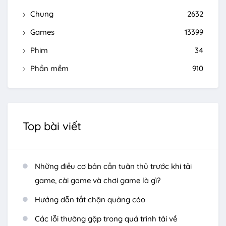
Chung
2632
Games
13399
Phim
34
Phần mềm
910
Top bài viết
Những điều cơ bản cần tuân thủ trước khi tải
game, cài game và chơi game là gì?
Hướng dẫn tắt chặn quảng cáo
Các lỗi thường gặp trong quá trình tải về