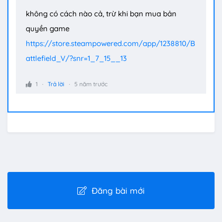
không có cách nào cả, trừ khi bạn mua bản
quyền game
https://store.steampowered.com/app/1238810/B
attlefield_V/?snr=1_7_15__13
1
Trả lời
5 năm trước
Đăng bài mới