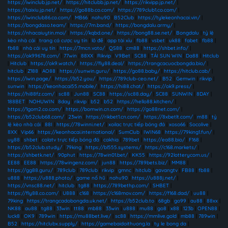
https://iwinclub.jp.net/
|
https://hitclubb.jp.net/
|
https://rikvipp.jp.net/
|
https://taixiu.jp.net/
|
https://go88b.co.com/
|
https://789club1.co.com/
|
https://iwinclub86.co.com/
|
MB66
|
nohu90
|
B52Club
|
https://tylekeonhacai.vin/
|
https://bongdaso.team/
|
https://7m.band/
|
https://bongdalu.army/
|
https://nhacaiuytin.moi/
|
https://kqbd.one/
|
https://bong88.se.net/
|
Bongdalu
|
tỷ lệ
kèo nhà cái
|
trang cá cược uy tín
|
lô đề
|
app tài xỉu
|
fb88
|
vsbet
|
uk88
|
fabet
|
fb88
|
fb88
|
nhà cái uy tín
|
https://7mcn.voto/
|
QS88
|
cm88
|
https://shbet.info/
|
https://ok99678.com/
|
77win
|
88XX
|
Rikvip
|
V9Bet
|
SC88
|
TẢI SUN WIN
|
Da88
|
Hitclub
|
Hitclub
|
https://ok9.watch/
|
https://fly88.deal/
|
https://trangcacuocbongda.bio/
|
hitclub
|
Z188
|
AO88
|
https://sunwin.guru/
|
https://go88.baby/
|
https://hitclub.cab/
|
https://iwin.page/
|
https://b52.you/
|
https://789club-ceo.net/
|
B52
|
Gemwin
|
rikvip
|
sunwin
|
https://keonhacai55.mobile/
|
https://hi88.chat/
|
https://ok9.press/
|
https://hi88fz.com/
|
sc88
|
Jun88
|
SC88
|
https://sc88.day/
|
SC88
|
SUNWIN
|
8DAY
|
188BET
|
NOHUWIN
|
8day
|
rikvip
|
b52
|
b52
|
https://hello88.kitchen/
|
https://1gom2.co.com/
|
https://bomwin.cn.com/
|
https://go88net.com/
|
https://b52club68.com/
|
23win
|
https://rikbet1.cn.com/
|
https://8xbetlt.com/
|
m88
|
tỷ
lệ kèo nhà cái
|
88I
|
https://78winni.net/
|
xoilac trực tiếp bóng đá
|
xoso66
|
Socolive
|
8XX
|
Vip66
|
https://keonhacai.international/
|
SumClub
|
IWIN68
|
https://79king1.fun/
|
uy88
|
shbet
|
colatv trực tiếp bóng đá
|
cakhia
|
789bet
|
https://ea88.bio/
|
F168
|
https://b52club.study/
|
79king
|
https://bl555.systems/
|
https://c168.markets/
|
https://shbetk.net/
|
90phut
|
https://78win01.bet/
|
KK55
|
https://92lotterycom.us/
|
EE88
|
EE88
|
https://78wingenz.com/
|
jun88
|
https://789bets.biz/
|
MM88
|
https://gg88.guru/
|
789club
|
789club
|
rikvip
|
gmnc
|
hitclub
|
gavangtv
|
FB88
|
fb88
|
u888
|
https://u888.photo/
|
game nổ hũ
|
nohu90
|
https://u888j.net/
|
https://vnsc88.net/
|
hitclub
|
tg88
|
https://789bethp.com/
|
SHBET
|
https://fly88.co.com/
|
U888
|
c168
|
https://c168mov.com/
|
https://f168.dad/
|
uu88
|
79king
|
https://trangcadobongda.uk.net/
|
https://b52club.to
|
68gb
|
go99
|
au88
|
88xx
|
NK88
|
au88
|
tg88
|
33win
|
tt88
|
mb88
|
33win
|
u888
|
mu88
|
go8
|
x88
|
123b
|
OPEN88
|
luck8
|
OK9
|
789win
|
https://mu88bet.live/
|
sc88
|
https://mmlive.gold
|
mb88
|
789win
|
B52
|
https://hitclubx.supply/
|
https://gamebaidoithuong.la
|
ty le bong da
|