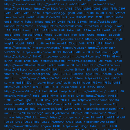
https://iwinclub8.com/
|
https://gem88.in.net/
|
mb88
|
uu88
|
https://uu88.date/
|
https://new88.land/
|
https://new882.info/
|
UY88
|
77ag
|
ok365
|
G666
|
c168
|
789k
|
789F
|
789F
|
789F
|
789F
|
nổ hũ
|
https://kqbd.gg/
|
go88
|
AD88
|
au88
|
mu88
|
luck8
|
999bet
|
kèo nhà cái 5
|
red88
|
vic88
|
OKWINTV
|
luckywin
|
RIKVIP
|
B52
|
123B
|
LUCK8
|
st666
|
go88
|
78WIN
|
kubet
|
8kbet
|
ga6789
|
DN88
|
FLY88
|
98WIN
|
https://qs88.health/
|
Sunwin
|
https://new88.energy/
|
https://viscard.de.com/
|
https://ea88.us.org/
|
33win
|
tt88
|
EX88
|
vipwin
|
tr88
|
qs88
|
UY88
|
U88
|
8kbet
|
88I
|
88AA
|
uu88
|
bet88
|
s8
|
s8
|
ao88
|
qh88
|
xoso66
|
QH88
|
MU88
|
uy88
|
x88
|
lv88
|
lc88
|
UU88
|
HUBET
|
B52club
|
xoso66vn.app
|
UY88
|
MM99
|
ok8386
|
https://vsbetz.net/
|
https://vsbet365.io/
|
Hay88
|
Hay88
|
Hay88
|
NK88
|
uy88
|
Ae888
|
new88
|
33ag
|
UY88
|
UY88
|
U88
|
98WIN
|
https://luck8.style/
|
https://13win.studio/
|
https://789p.biz/
|
https://98win.toys/
|
VIPWIN
|
S8
|
https://siu88.co.com
|
88NN
|
thabet
|
tk88
|
uu88
|
kubet
|
mu88
|
gg88
|
https://go8.ae.org/
|
Nổ Hũ
|
https://nohu.best/
|
https://go99.com.se/
|
TT88
|
68win
|
kuwin
|
TG88
|
LX88
|
lv88
|
https://luck8.esq/
|
https://luck8.games/
|
O8
|
VN88
|
EX88
|
https://sunwin20.info/
|
32win
|
Luck8
|
ee88
|
uu88
|
NOHU90
|
https://red88.de.com
|
https://uk88sport.com.se
|
max79
|
llwin
|
https://on68.live/
|
S8
|
kk55
|
lc88
|
789win
|
98WIN
|
S8
|
https://28bet.green/
|
QS88
|
CM88
|
Socolive
|
pg66
|
tt88
|
hello88
|
23win
|
888b
|
https://123ga.app/
|
https://sv368.markets/
|
68win
|
https://ok9.style/
|
mb88
|
sunwin
|
qq88
|
123b
|
https://rr88.com.se/
|
go88
|
uu88
|
kubet
|
789win
|
789p
|
u888
|
https://jw88s.com/
|
XIN88
|
uu88
|
X88
|
Tài xỉu online
|
x88
|
KK55
|
bl555
|
https://iwinclub88.cam/
|
kubet
|
8kbet
|
huvip
|
huvip
|
https://nk88w.com/
|
sv888
|
J88
|
http://kuwinfi.com/
|
tg88
|
tg88
|
kkwin
|
lc88
|
tr88
|
DN88
|
https://kjc.ad/
|
MM88
|
UY88
|
789win
|
QS88
|
TR88
|
b52
|
go8
|
28BET
|
7m
|
https://xemtiso.com/
|
xóc đĩa
online
|
sao789
|
KWIN
|
https://789k2.net/
|
xx88
|
xx88.forex
|
jeetbuzz
|
wicket71
|
khela88
|
babu88
|
bd9
|
https://tr88.food/
|
Go99
|
UY88
|
https://rikvip88.cn.com/
|
h19
|
uu88
|
https://kubetmb.org/
|
mm88.yokohama
|
https://jun88media.com/
|
98win
|
sunwin
|
https://789club.meme/
|
https://tatarayume.org/
|
mu88
|
uu88
|
ae888
|
king88
|
UY88
|
LV88
|
QS88
|
x88
|
QS88
|
NOHU90
|
XN88
|
S666
|
https://nohu90-s.com/
|
https://sunwin20.health/
|
haywin
|
UU88
|
https://uu88.dog/
|
8xbet
|
TK88
|
TK88
|