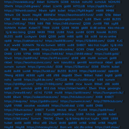
https://moviekids.org/
|
8kbet
|
SUNWIN
|
GO88
|
hitclub
|
nohu90
|
sumclub
|
NOHU90
|
33WIN
|
https://x88.green/
|
shbet
|
LLWIN
|
go88
|
HITCLUB
|
https://qq8876.net/
|
https://789win8.casino/
|
98win
|
tg88
|
kubet
|
https://fly88.legal/
|
mb88
|
MM88
|
789win
|
O8
|
kuwin
|
Hay88
|
888NEW
|
https://keonhacai55.fund/
|
xn88
|
123b
|
8kbet
|
C168
|
RR88
|
kèo nhà cái
|
https://ketquabongda.com.mx/
|
Lc88
|
33win
|
vn88
|
BL555
|
https://x88.ing/
|
TR88
|
hi88
|
f168
|
https://x88.channel/
|
QS88
|
Jun88
|
f168
|
uy88
|
SUNWIN
|
Kubet
|
Kubet77
|
TR88
|
UU88
|
QS88
|
NK88
|
gk88
|
lô đề online
|
Kèo nhà cái
|
tỷ lệ kèo bóng
|
QS88
|
NK88
|
TR88
|
UU88
|
7club
|
sun88
|
GO99
|
Xoso66
|
BL555
|
BL555
|
ao88
|
Luckywin
|
EA88
|
QS88
|
jw88
|
ml88
|
qs88
|
S8
|
sc88
|
tai xiu online
|
vip88
|
https://cakhiatvzz.tv/
|
https://ee8838.com/
|
https://123b888.com/
|
GG88
|
KJC
|
KJC
|
ww88
|
SUNWIN
|
Tài xỉu Sunwin
|
bl555
|
uu88
|
SHBET
|
kèo trực tuyến
|
tỷ lệ nhà
cái
|
8kbet
|
789k
|
open88
|
https://open88v.online/
|
GO99
|
ON68
|
NOHU90
|
GO99
|
DN88
|
LV88
|
VIP66
|
XX88
|
https://lv88.ltd/
|
https://dh88.video/
|
https://sx88.gold/
|
32win
|
https://qs881.ink/
|
https://ev99.eu.com/
|
qh88
|
x88
|
mu88
|
sunwin
|
go88
|
rikbet
|
https://keonhacaivnic.com/
|
iwin
|
taixiu88.io
|
gem88
|
keonhacai
|
rikbet
|
go88
|
sunwin
|
sunwin
|
https://gmnc.club/
|
EE88
|
https://123bett.io/
|
EE88
|
33WIN
|
kubet
|
au88
|
au88
|
Luck8
|
https://luck8.so/
|
BL555
|
BL555
|
https://kp88.social/
|
open88
|
79king
|
AE888
|
AE888
|
uy88
|
x88
|
z188
|
daga88
|
33win
|
188bet
|
fabet
|
big88
|
go88
|
nohu
|
bet88
|
https://uy88.de.com/
|
HITCLUB
|
https://uu88n.org/
|
tr88
|
sunwin
|
https://qh88kyc.com/
|
https://rr886j.com/
|
ae888
|
mcw
|
kuwin
|
88bet
|
x88
|
ao88
|
qq88
|
J88
|
sumclub
|
go88
|
B52 club
|
https://shbet.health/
|
33win
|
99ok
|
gavangtv
|
https://vnew88.net/
|
nổ hũ
|
FLY88
|
mu88
|
https://qs88.team/
|
https://luongsontv.llc/
|
hz88
|
68win
|
https://soikeonhacai.one/
|
https://hitcluba.cn.com/
|
XX88
|
8XBET
|
https://rikvip.mx/
|
https://go88hv.com/
|
https://sunwinn.in.net/
|
http://7899club.com/
|
Uy88
|
VN168
|
socolive
|
xocdia88
|
https://luck8.dad
|
LV88
|
ao88
|
DN88
|
https://58win.autos/
|
8XBET
|
Fun88
|
Hitclub
|
68win
|
Fun88
|
https://qs88.free/
|
https://vipwin.green/
|
rr88
|
https://gg88.directory
|
GG88
|
hitclub
|
gem88
|
kubet
|
https://c168.zone/
|
Sunwin
|
79KING
|
23win
|
tỷ lệ bóng đá trực tuyến
|
U888
|
U888
|
hubet
|
ee88
|
ao88
|
88vv
|
x88
|
23win
|
dn88
|
ga888
|
vn168
|
vn168
|
vn168
|
Hay88
|
Hay88
|
Hay88
|
https://nhacaiuytin.ro/
|
Bom win
|
xóc đĩa online
|
https://ok9.show/
|