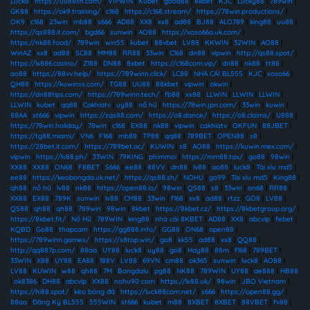
Luck8
|
https://uu88sh.com/
|
VIPWIN
|
Kubet
|
good88
|
8kbet
|
KJC
|
Lucky88
|
789win
|
GK88
|
https://ok9.training/
|
c168
|
https://c168.stream/
|
https://78win.productions/
|
OK9
|
c168
|
23win
|
mb88
|
s666
|
AD88
|
XX8
|
xx8
|
ad88
|
BJ88
|
ALO789
|
king88
|
uu88
|
https://qs888.it.com/
|
bgd66
|
sunwin
|
AO88
|
https://xoso66a.uk.com/
|
https://nk88.food/
|
789win
|
win55
|
kubet
|
88vbet
|
LV88
|
KKWIN
|
32WIN
|
AO88
|
WinAZ
|
xx8
|
ad88
|
SC88
|
MM88
|
RR88
|
33win
|
C168
|
dn88
|
vipwin
|
http://qs88.spot/
|
https://lx886.casino/
|
Z188
|
DN88
|
8xbet
|
https://c168com.vip/
|
dn88
|
nk88
|
tt88
|
ao88
|
https://88vv.help/
|
https://789winn.click/
|
LC88
|
NHÀ CÁI BL555
|
KJC
|
xoso66
|
QH88
|
https://kuwinss.com/
|
TG88
|
UU88
|
88kbet
|
vipwin
|
okwin
|
https://dn88tips.com/
|
https://789winn.tech/
|
fb88
|
xx88
|
LLWIN
|
LLWIN
|
LLWIN
|
LLWIN
|
kubet
|
qq88
|
Cakhiatv
|
uy88
|
nổ hũ
|
https://78win.jpn.com/
|
33win
|
kuwin
|
88AA
|
st666
|
vipwin
|
https://zqs88.com/
|
https://o8.dance/
|
https://o8.claims/
|
U888
|
https://78win.holiday/
|
78win
|
c168
|
EX88
|
nk88
|
vipwin
|
cakhiatv
|
OKFUN
|
88JBET
|
https://tg88.miami/
|
VN6
|
F168
|
mb88
|
TP88
|
qq88
|
789BET
|
OPEN88
|
s8
|
https://28bet.it.com/
|
https://789bet.ac/
|
KUWIN
|
s8
|
AO88
|
https://kuwin.mex.com/
|
vipwin
|
https://lv88.ph/
|
33WIN
|
79KING
|
phimmoi
|
https://mm88.tax/
|
go88
|
98win
|
XX88
|
XX88
|
ON68
|
F8BET
|
S666
|
ee88
|
88VV
|
dn88
|
lv88
|
ao88
|
luck8
|
Tài xỉu md5
|
ee88
|
https://keobongda.uk.net/
|
https://qs88.sh/
|
NOHU
|
go99
|
Tài xỉu md5
|
King88
|
qh88
|
nổ hũ
|
lv88
|
nk88
|
https://open88.io/
|
98win
|
QS88
|
s8
|
33win
|
on68
|
RR88
|
XX88
|
EX88
|
789K
|
sunwin
|
lv88
|
CM88
|
33win
|
f168
|
xx8
|
ad88
|
rtzz
|
GO8
|
LV88
|
QS88
|
qh88
|
qh88
|
789win
|
98win
|
8kbet
|
https://8kbet.cz/
|
https://8kbetgroup.org/
|
https://8kbet.fit/
|
Nổ Hũ
|
789WIN
|
king88
|
nhà cái 8KBET
|
AD88
|
XX8
|
abcvip
|
febet
|
KQBD
|
Go88
|
thapcam
|
https://gg888.info/
|
GG88
|
ON68
|
open88
|
https://789winn.games/
|
https://s8top.win/
|
go8
|
kk55
|
ad88
|
xx8
|
QQ88
|
http://qq887p.com/
|
88aa
|
UY88
|
luck8
|
uy88
|
go8
|
Hay88
|
88m
|
f168
|
789BET
|
33WIN
|
X88
|
UY88
|
EA88
|
188V
|
LV88
|
69VN
|
cm88
|
ok365
|
sunwin
|
luck8
|
AO88
|
LV88
|
KUWIN
|
w88
|
qh88
|
7M
|
Bongdalu
|
pg88
|
NK88
|
789WIN
|
UY88
|
ae888
|
HB88
|
ok8386
|
DH88
|
abcvip
|
XX88
|
nohu90 com
|
https://lx88.uk/
|
98win
|
JBO Vietnam
|
https://hi88.spot/
|
kèo bóng đá
|
https://luck88com.net/
|
s666
|
https://open88.gg/
|
88aa
|
Đăng Ký BL555
|
555WIN
|
st666
|
kubet
|
m88
|
8XBET
|
8XBET
|
88VBET
|
fv88
|