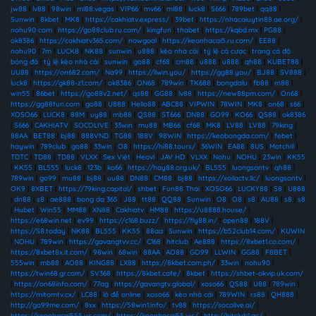
jw88
|
lv88
|
98win
|
ml88.vegas
|
VIP66
|
mv66
|
ml88
|
luck8
|
S666
|
789bet
|
qq88
|
Sunwin
|
8kbet
|
MK8
|
https://cakhiatv.express/
|
39bet
|
https://nhacaiuytin88.ae.org/
|
nohu90 com
|
https://go88club.ru.com/
|
kingfun
|
thabet
|
https://kqbd.mx
|
PG88
|
ok8386
|
https://cakhiatv365.com/
|
nowgoal
|
https://keonhacai5.ru.com/
|
EE88
|
nohu90
|
7m
|
LUCK8
|
NK88
|
sunwin
|
u888
|
kèo nhà cái
|
tỷ lệ cá cược
|
trang cá độ
bóng đá
|
tỷ lệ kèo nhà cái
|
sunwin
|
go88
|
cf68
|
cm88
|
u888
|
u888
|
qh88
|
KUBET88
|
UU88
|
https://on682.com/
|
Na99
|
https://llwin.you/
|
https://gg88.you/
|
BJ88
|
SV888
|
luck8
|
https://gk88-z1.com/
|
ok8386
|
ON68
|
789win
|
TK688
|
bongdalu
|
fb88
|
m88
|
win55
|
86bet
|
https://go88v2.net/
|
qs88
|
GG88
|
lv88
|
https://new88pm.com/
|
On68
|
https://gg88fun.com
|
go88
|
U888
|
Hello88
|
ABC88
|
VIPWIN
|
78WIN
|
MK8
|
on68
|
s66
|
XOSO66
|
LUCK8
|
88M
|
uy88
|
mb88
|
QS88
|
ST666
|
DN88
|
GO99
|
KO66
|
QS88
|
ok8386
|
S666
|
CAKHIATV
|
SOCOLIVE
|
33win
|
mu88
|
MB66
|
cf68
|
MK8
|
LV88
|
LV88
|
79king
|
88AA
|
BET88
|
bj88
|
888VND
|
TG88
|
188V
|
98WIN
|
https://keobongda.com/
|
febet
|
haywin
|
789club
|
go88
|
33win
|
O8
|
https://hi88.tours/
|
36WIN
|
EA88
|
8US
|
Motchill
|
TDTC
|
TD88
|
TD88
|
VLXX
|
Sex Việt
|
Heovl
|
JAV HD
|
VLXX
|
Nohu
|
NOHU
|
23win
|
KK55
|
KK55
|
BL555
|
luck8
|
123b
|
ko66
|
https://hay88.org.uk/
|
BL555
|
luongsontv
|
qh88
|
789win
|
go99
|
mu88
|
bj88
|
uu88
|
DN88
|
CM88
|
bj88
|
https://xoilactv.llc/
|
luongsontv
|
OK9
|
8XBET
|
https://79king.capital/
|
shbet
|
Fun88 Thai
|
XOSO66
|
LUCKY88
|
S8
|
U888
|
dn88
|
s8
|
ae888
|
bong da 365
|
J88
|
tt88
|
QQ88
|
Sunwin
|
O8
|
O8
|
s8
|
AU88
|
s8
|
s8
|
Hubet
|
Win55
|
MM88
|
XN88
|
Cakhiatv
|
HM88
|
https://u8888.house/
|
https://e68win.net
|
ev99
|
https://c168.buzz/
|
https://fly88.in/
|
open88
|
188V
|
https://S8.today
|
NK88
|
BL555
|
KK55
|
88aa
|
Sunwin
|
https://b52club14.com/
|
KUWIN
|
NOHU
|
789win
|
https://gavangtvv.cc/
|
C168
|
hitclub
|
Ae888
|
https://8xbet1.co.com/
|
https://8xbet8x.it.com/
|
98win
|
68win
|
88AA
|
AO88
|
GO99
|
LLWIN
|
GG88
|
F8BET
|
555win
|
mb88
|
AO88
|
KING88
|
LX88
|
https://8kbet.com.ph/
|
33win
|
nohu90
|
https://twin68.gr.com/
|
SV368
|
https://8kbet.cafe/
|
8kbet
|
https://shbet-okvip.uk.com/
|
https://on68info.com/
|
77ag
|
https://gavangtv.global/
|
xoso66
|
QS88
|
U88
|
789win
|
https://mitomtv.cx/
|
LC88
|
lô đề online
|
xoso66
|
kèo nhà cái
|
789WIN
|
rs88
|
QH888
|
http://go99me.com/
|
8xx
|
https://58win1.info/
|
tv88
|
https://socolive.ai/
|
https://keonhacai555.us.com/
|
https://keonhacai55.ws/
|
http://hitclub1.ac/
|