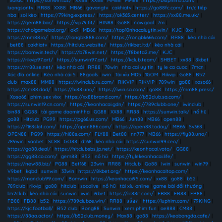
|
xoilac
|
https://sunwin1.bz/
|
XX88
|
XX88
|
MM88
|
MM88
|
https://bluphim5.com/
|
luongsontv
|
RR88
|
XX88
|
MB66
|
gavangtv
|
cakhiatv
|
https://go88fc.com/
|
trực tiếp
nba
|
soi kèo
|
https://79king.express/
|
https://ok365.center/
|
https://xx88.me.uk/
|
https://gem88.bar/
|
https://vip79.fit/
|
BIN88
|
Go88
|
nowgoal
|
7m
|
https://choigamebai.org/
|
ok9
|
MB66
|
https://top10nhacaiuytin.win/
|
KJC
|
8xx
|
https://mm88.io/
|
https://rongbk888.com/
|
https://rongbk666.com/
|
RR88
|
kèo nhà cái
|
bet88
|
cakhiatv
|
https://hitclub.website/
|
https://rikbet.ltd/
|
kèo nhà cái
|
https://bomwin.tech/
|
https://b78win.net/
|
https://f8beta2.me/
|
KJC
|
https://rikvip97.art/
|
https://sunwin97.art/
|
https://kclub.team/
|
SHBET
|
xx88
|
8kbet
|
https://rr88.se.net/
|
kèo nhà cái
|
RR88
|
78win
|
nha cai uy tin
|
ty le ca cuoc
|
7mcn
|
Xóc đĩa online
|
Kèo nhà cái 5
|
88goals
|
iwin
|
Tài xỉu MD5
|
1GOM
|
Rikvip
|
Go88
|
B52
club
|
max88
|
MM88
|
https://iwinclub.ru.com/
|
RIKVIP
|
RIKVIP
|
789win
|
go88
|
xoso66
|
https://cm88.dad/
|
https://hi88.uno/
|
https://iwin.sa.com/
|
go88
|
https://mm88.press/
|
Xoso66
|
phim sex vlxx
|
https://xx88brand.com/
|
https://b52club.sa.com/
|
https://sunwin19.cn.com/
|
https://keonhacai.gdn/
|
https://789clubb.one/
|
iwinclub
|
bin88
|
GG88
|
tải game daominhha
|
GG88
|
XX88
|
RR88
|
https://sunwin.talk/
|
nổ hũ
|
go88
|
Hitclub
|
PG99
|
https://pg66.us.com/
|
MB66
|
Jun88
|
MB66
|
open88
|
https://f168slot.com/
|
https://open886.com/
|
https://open88.today/
|
MB66
|
Sv368
|
OPEN88
|
PG99
|
https://hi88s.com/
|
FLY88
|
Bet88
|
nn777
|
MB66
|
https://fly88.uno/
|
789win
|
vaobet
|
SC88
|
GO88
|
dt68
|
kèo nhà cái
|
https://sunwin99.ceo/
|
https://go88.deal/
|
https://hitclubsbs.jp.net/
|
https://keonhacai.voto/
|
GG88
|
https://gg88.co.com/
|
gem88
|
B52
|
nổ hũ
|
https://tylekeonhacai.life/
|
https://new88.biz/
|
PG88
|
Bet168
|
23win
|
RR88
|
Hitclub
|
Go88
|
Iwin
|
sunwin
|
win79
|
V9bet
|
kqbd
|
sunwin
|
33win
|
https://8kbet.org/
|
https://keonhacaitop.com/
|
https://manclub99.com/
|
Bomwin
|
https://keonhacai95.com/
|
xx88
|
go88
|
b52
|
789club
|
rikvip
|
go88
|
hitclub
|
socolive
|
nổ hũ
|
tài xỉu online
|
game bài đổi thưởng
|
b52club
|
kèo nhà cái
|
sunwin
|
iwin
|
i9bet
|
https://rr88it.com/
|
FB88
|
FB88
|
FB88
|
FB88
|
FB88
|
b52
|
https://789clubze.win/
|
RR88
|
สล็อต
|
https://luphim.com/
|
79KING
|
https://kjc.football/
|
B52 club
|
Bong88
|
Sunwin
|
xem phim fun
|
ae888
|
CM88
|
https://88aa.actor/
|
https://b52club.money/
|
Max88
|
go88
|
https://keobongda.cafe/
|