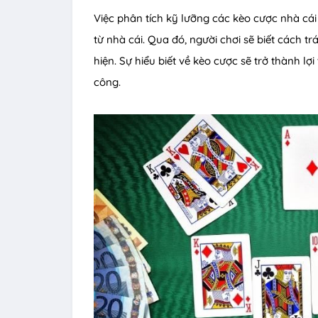
Việc phân tích kỹ lưỡng các kèo cược nhà cái
từ nhà cái. Qua đó, người chơi sẽ biết cách 
hiện. Sự hiểu biết về kèo cược sẽ trở thành lợ
công.