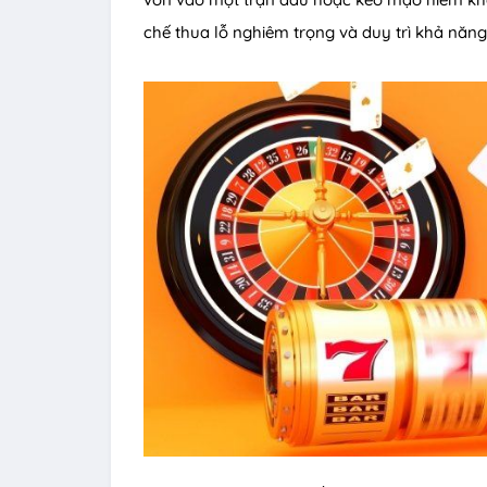
chế thua lỗ nghiêm trọng và duy trì khả năng