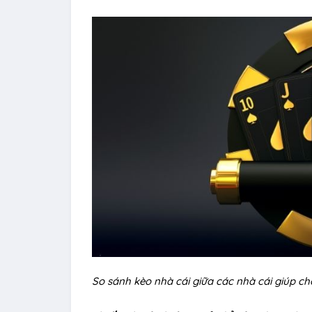
So sánh kèo nhà cái giữa các nhà cái giúp c