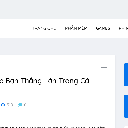
TRANG CHỦ
PHẦN MỀM
GAMES
PHI
úp Bạn Thắng Lớn Trong Cá
510
0