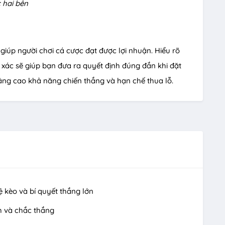
 hai bên
 giúp người chơi cá cược đạt được lợi nhuận. Hiểu rõ
h xác sẽ giúp bạn đưa ra quyết định đúng đắn khi đặt
âng cao khả năng chiến thắng và hạn chế thua lỗ.
ệ kèo và bí quyết thắng lớn
nh và chắc thắng