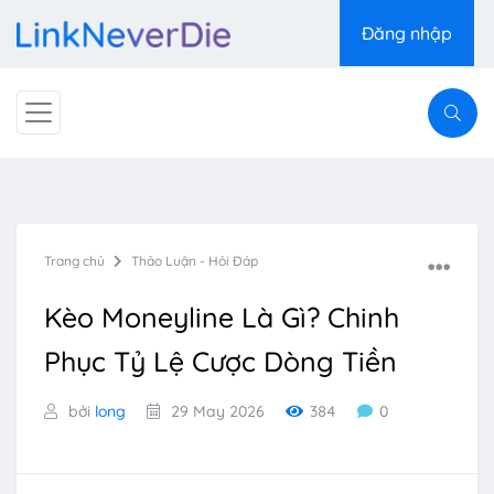
Đăng nhập
Trang chủ
Thảo Luận - Hỏi Đáp
Kèo Moneyline Là Gì? Chinh
Phục Tỷ Lệ Cược Dòng Tiền
bởi
long
29 May 2026
384
0