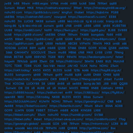
jw88
|
lv88
|
98win
|
ml88.vegas
|
VIP66
|
mv66
|
ml88
|
luck8
|
S666
|
789bet
|
qq88
|
Sunwin
|
8kbet
|
MK8
|
https://cakhiatv.express/
|
39bet
|
https://nhacaiuytin88.ae.org/
|
nohu90 com
|
https://go88club.ru.com/
|
kingfun
|
thabet
|
https://kqbd.mx
|
PG88
|
ok8386
|
https://cakhiatv365.com/
|
nowgoal
|
https://keonhacai5.ru.com/
|
EE88
|
nohu90
|
7m
|
LUCK8
|
NK88
|
sunwin
|
u888
|
kèo nhà cái
|
tỷ lệ cá cược
|
trang cá độ
bóng đá
|
tỷ lệ kèo nhà cái
|
sunwin
|
go88
|
cf68
|
cm88
|
u888
|
u888
|
qh88
|
KUBET88
|
UU88
|
https://on682.com/
|
Na99
|
https://llwin.you/
|
https://gg88.you/
|
BJ88
|
SV888
|
luck8
|
https://gk88-z1.com/
|
ok8386
|
ON68
|
789win
|
TK688
|
bongdalu
|
fb88
|
m88
|
win55
|
86bet
|
https://go88v2.net/
|
qs88
|
GG88
|
lv88
|
https://new88pm.com/
|
On68
|
https://gg88fun.com
|
go88
|
U888
|
Hello88
|
ABC88
|
VIPWIN
|
78WIN
|
MK8
|
on68
|
s66
|
XOSO66
|
LUCK8
|
88M
|
uy88
|
mb88
|
QS88
|
ST666
|
DN88
|
GO99
|
KO66
|
QS88
|
ok8386
|
S666
|
CAKHIATV
|
SOCOLIVE
|
33win
|
mu88
|
MB66
|
cf68
|
MK8
|
LV88
|
LV88
|
79king
|
88AA
|
BET88
|
bj88
|
888VND
|
TG88
|
188V
|
98WIN
|
https://keobongda.com/
|
febet
|
haywin
|
789club
|
go88
|
33win
|
O8
|
https://hi88.tours/
|
36WIN
|
EA88
|
8US
|
Motchill
|
TDTC
|
TD88
|
TD88
|
VLXX
|
Sex Việt
|
Heovl
|
JAV HD
|
VLXX
|
Nohu
|
NOHU
|
23win
|
https://ok9.today/
|
KK55
|
KK55
|
BL555
|
luck8
|
123b
|
ko66
|
https://hay88.org.uk/
|
BL555
|
luongsontv
|
qh88
|
789win
|
go99
|
mu88
|
bj88
|
uu88
|
DN88
|
CM88
|
bj88
|
https://xoilactv.llc/
|
luongsontv
|
OK9
|
8XBET
|
https://79king.capital/
|
shbet
|
Fun88
Thai
|
XOSO66
|
LUCKY88
|
S8
|
U888
|
dn88
|
s8
|
ae888
|
bong da 365
|
J88
|
tt88
|
QQ88
|
Sunwin
|
O8
|
O8
|
s8
|
AU88
|
s8
|
s8
|
Hubet
|
Win55
|
MM88
|
XN88
|
Cakhiatv
|
HM88
|
https://u8888.house/
|
https://e68win.net
|
ev99
|
https://c168.buzz/
|
https://fly88.in/
|
open88
|
188V
|
https://S8.today
|
NK88
|
BL555
|
KK55
|
88aa
|
Sunwin
|
https://b52club14.com/
|
KUWIN
|
NOHU
|
789win
|
https://gavangtvv.cc/
|
C168
|
lx88
|
Ae888
|
https://8xbet1.co.com/
|
https://8xbet8x.it.com/
|
98win
|
68win
|
88AA
|
AO88
|
GO99
|
LLWIN
|
GG88
|
F8BET
|
555win
|
mb88
|
AO88
|
KING88
|
LX88
|
https://8kbet.com.ph/
|
33win
|
nohu90
|
https://twin68.gr.com/
|
SV368
|
https://8kbet.cafe/
|
8kbet
|
https://shbet-okvip.uk.com/
|
https://on68info.com/
|
77ag
|
https://gavangtv.global/
|
xoso66
|
GO8
|
U88
|
789win
|
https://mitomtv.cx/
|
LC88
|
lô đề
online
|
xoso66
|
kèo nhà cái
|
789WIN
|
rs88
|
QH888
|
http://go99me.com/
|
8xx
|
https://58win1.info/
|
tv88
|
https://socolive.ai/
|
https://keonhacai555.us.com/
|