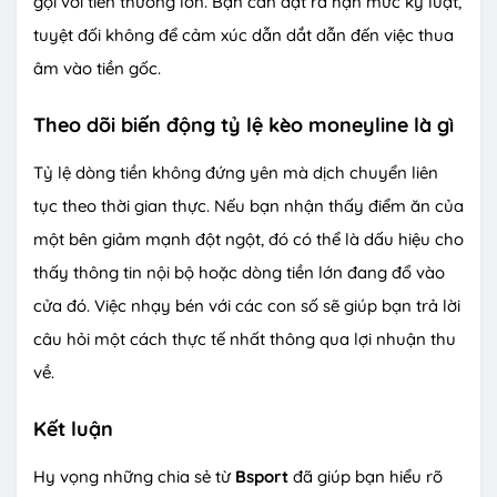
gọi với tiền thưởng lớn. Bạn cần đặt ra hạn mức kỷ luật,
tuyệt đối không để cảm xúc dẫn dắt dẫn đến việc thua
âm vào tiền gốc.
Theo dõi biến động tỷ lệ kèo moneyline là gì
Tỷ lệ dòng tiền không đứng yên mà dịch chuyển liên
tục theo thời gian thực. Nếu bạn nhận thấy điểm ăn của
một bên giảm mạnh đột ngột, đó có thể là dấu hiệu cho
thấy thông tin nội bộ hoặc dòng tiền lớn đang đổ vào
cửa đó. Việc nhạy bén với các con số sẽ giúp bạn trả lời
câu hỏi một cách thực tế nhất thông qua lợi nhuận thu
về.
Kết luận
Hy vọng những chia sẻ từ
Bsport
đã giúp bạn hiểu rõ