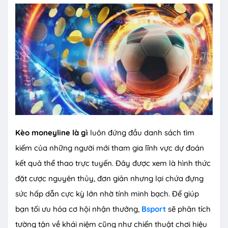
Kèo moneyline là gì
luôn đứng đầu danh sách tìm
kiếm của những người mới tham gia lĩnh vực dự đoán
kết quả thể thao trực tuyến. Đây được xem là hình thức
đặt cược nguyên thủy, đơn giản nhưng lại chứa đựng
sức hấp dẫn cực kỳ lớn nhờ tính minh bạch. Để giúp
bạn tối ưu hóa cơ hội nhận thưởng,
Bsport
sẽ phân tích
tường tận về khái niệm cũng như chiến thuật chơi hiệu