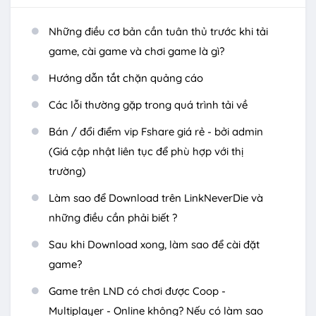
Những điều cơ bản cần tuân thủ trước khi tải
game, cài game và chơi game là gì?
Hướng dẫn tắt chặn quảng cáo
Các lỗi thường gặp trong quá trình tải về
Bán / đổi điểm vip Fshare giá rẻ - bởi admin
(Giá cập nhật liên tục để phù hợp với thị
trường)
Làm sao để Download trên LinkNeverDie và
những điều cần phải biết ?
Sau khi Download xong, làm sao để cài đặt
game?
Game trên LND có chơi được Coop -
Multiplayer - Online không? Nếu có làm sao