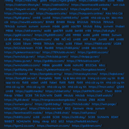
79king
|
https://hi88.me/
|
go88
|
https://fly88.green/
|
https://ok9bet.net/
|
EE88
|
nk88
|
https://cakhiatv.lifestyle/
|
https://cakhia03.tv/
|
https://keonhacai18.website/
|
iwin club
|
https://haywin-vn.site/
|
https://go88vn.tech/
|
https://say88vn.com/
|
f168
|
https://hoiquantv.vip/
|
https://hoiquantv.site/
|
https://hoiquantv.online/
|
Kèo Nhà Cái
|
https://fly88.gives/
|
cm88
|
Luck8
|
https://ok988.info/
|
jun88
|
nhà cái uy tín
|
kèo nhà
cái
|
https://new88.webcam/
|
BIN88
|
BIN88
|
Rikvip
|
B52club
|
789club
|
789club
|
789club
|
sunwin
|
sunwin
|
sunwin
|
mb66
|
go88
|
sao789
|
hitclub
|
8day
|
sunwin
|
thabet
|
MB66
|
https://ok9.events/
|
ao88
|
ga6789
|
siu88
|
bet88
|
rr88
|
https://o8.style/
|
https://gg88.center/
|
https://fly8889.com/
|
x88
|
MM88
|
ev88
|
yo88
|
MM88
|
Sunwin
|
Lô đề online
|
https://78wintx.com/
|
c168
|
NỔ HŨ
|
cm88
|
ok9
|
F168
|
Jun88
|
x88
|
cm88
|
b29
|
GG88
|
58win
|
MM88
|
789club
|
nohu
|
sc88
|
F8bet
|
https://f1688.world/
|
UG88
|
https://b52club.team
|
FC88
|
Red88
|
https://hi88.pink/
|
cm88
|
kèo nhà cái
|
https://tylekeonhacai.top/
|
https://789clubb.uk.net/
|
https://go888.sa.com/
|
https://iwinclub.jp.net/
|
https://hitclubb.jp.net/
|
https://rikvipp.jp.net/
|
https://taixiu.jp.net/
|
https://go88b.co.com/
|
https://789club1.co.com/
|
https://iwinclub86.co.com/
|
MB66
|
good88
|
ko66
|
nohu90
|
B52Club
|
k8cc
|
https://go88play.site
|
https://tylekeonhacai.vin/
|
https://bongdaso.team/
|
https://7m.band/
|
https://bongdalu.army/
|
https://nhacaiuytin.moi/
|
https://kqbd.one/
|
https://bong88.se.net/
|
Bongdalu
|
fb88
|
tỷ lệ kèo nhà cái
|
trang cá cược uy tín
|
lô đề
|
app tài xỉu
|
fb88
|
vsbet
|
uk88
|
fabet
|
fb88
|
fb88
|
fb88
|
nhà cái uy tín
|
nhà cái uy tín
|
nhà cái uy tín
|
nhà cái uy tín
|
nhà cái uy tín
|
nhà cái uy tín
|
https://7mcn.voto/
|
QS88
|
cm88
|
https://qq88.media/
|
https://shbet.info/
|
https://ok99678.com/
|
77win
|
88XX
|
Rikvip
|
V9Bet
|
SC88
|
TẢI SUN WIN
|
Da88
|
Hitclub
|
Hitclub
|
https://ok9.watch/
|
https://fly88.deal/
|
https://trangcacuocbongda.bio/
|
hitclub
|
Z188
|
AO88
|
https://sunwin.guru/
|
https://go88.baby/
|
https://hitclub.cab/
|
https://iwin.page/
|
https://b52.you/
|
https://789club-ceo.net/
|
B52
|
Gemwin
|
rikvip
|
sunwin
|
https://keonhacai55.mobile/
|
https://hi88.chat/
|
https://ok9.press/
|
https://hi88fz.com/
|
sc88
|
Jun88
|
SC88
|
https://sc88.day/
|
SC88
|
SUNWIN
|
8DAY
|
188BET
|
NOHUWIN
|
8day
|
rikvip
|
b52
|
b52
|
https://hello88.kitchen/
|
https://1gom2.co.com/
|
https://bomwin.cn.com/
|
https://go88net.com/
|