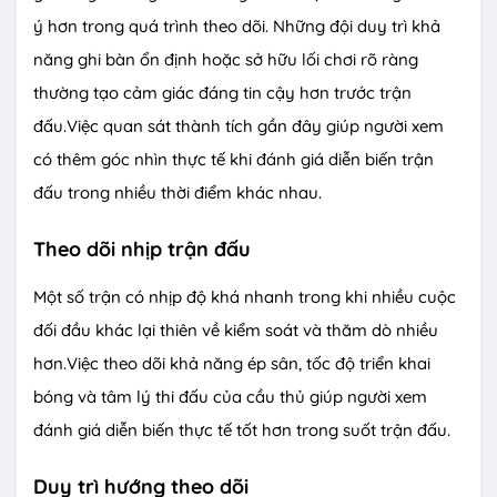
ý hơn trong quá trình theo dõi. Những đội duy trì khả
năng ghi bàn ổn định hoặc sở hữu lối chơi rõ ràng
thường tạo cảm giác đáng tin cậy hơn trước trận
đấu.Việc quan sát thành tích gần đây giúp người xem
có thêm góc nhìn thực tế khi đánh giá diễn biến trận
đấu trong nhiều thời điểm khác nhau.
Theo dõi nhịp trận đấu
Một số trận có nhịp độ khá nhanh trong khi nhiều cuộc
đối đầu khác lại thiên về kiểm soát và thăm dò nhiều
hơn.Việc theo dõi khả năng ép sân, tốc độ triển khai
bóng và tâm lý thi đấu của cầu thủ giúp người xem
đánh giá diễn biến thực tế tốt hơn trong suốt trận đấu.
Duy trì hướng theo dõi