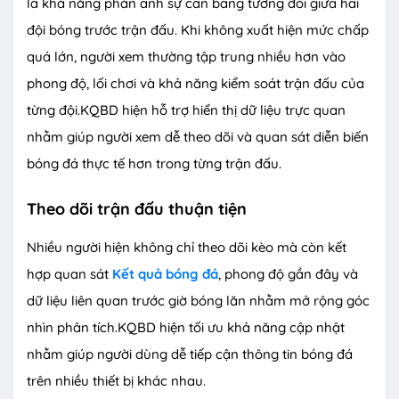
là khả năng phản ánh sự cân bằng tương đối giữa hai
đội bóng trước trận đấu. Khi không xuất hiện mức chấp
quá lớn, người xem thường tập trung nhiều hơn vào
phong độ, lối chơi và khả năng kiểm soát trận đấu của
từng đội.KQBD hiện hỗ trợ hiển thị dữ liệu trực quan
nhằm giúp người xem dễ theo dõi và quan sát diễn biến
bóng đá thực tế hơn trong từng trận đấu.
Theo dõi trận đấu thuận tiện
Nhiều người hiện không chỉ theo dõi kèo mà còn kết
hợp quan sát
Kết quả bóng đá
, phong độ gần đây và
dữ liệu liên quan trước giờ bóng lăn nhằm mở rộng góc
nhìn phân tích.KQBD hiện tối ưu khả năng cập nhật
nhằm giúp người dùng dễ tiếp cận thông tin bóng đá
trên nhiều thiết bị khác nhau.