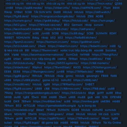
Fluetizolam Pellets 1mg
O-PCE Pellets 10mg
3F-PCP Crystal
|
nhà cái uy tín
|
nhà cái uy tín
|
nhà cái uy tín
|
nhà cái uy tín
|
https://7mcn.voto/
|
QS88
|
cm88
|
https://qq88.media/
|
https://shbet.info/
|
https://ok99678.com/
|
77win
|
88XX
|
Rikvip
|
V9Bet
|
SC88
|
TẢI SUN WIN
|
Da88
|
Hitclub
|
Hitclub
|
https://ok9.watch/
|
Bromonordiazepam Powder
https://fly88.deal/
|
https://trangcacuocbongda.bio/
|
hitclub
|
Z188
|
AO88
|
Norflurazepam Blister 10x 10mg
O-PCE Powder
3F-a-PVP Crystal
https://sunwin.guru/
|
https://go88.baby/
|
https://hitclub.cab/
|
https://iwin.page/
|
https://b52.you/
|
https://789club-ceo.net/
|
B52
|
Gemwin
|
rikvip
|
sunwin
|
https://keonhacai55.mobile/
|
https://hi88.chat/
|
https://ok9.press/
|
Dechloroetizolam Pellets 5mg
https://hi88fz.com/
|
sc88
|
Jun88
|
SC88
|
https://sc88.day/
|
SC88
|
SUNWIN
|
8DAY
|
Norflurazepam Blister 10x 5mg
MXP (Methoxphenidine) Crystal
3-MMA Powder
188BET
|
NOHUWIN
|
8day
|
rikvip
|
b52
|
b52
|
https://hello88.kitchen/
|
https://1gom2.co.com/
|
https://bomwin.cn.com/
|
https://go88net.com/
|
https://b52club68.com/
|
23win
|
https://rikbet1.cn.com/
|
https://8xbetlt.com/
|
m88
|
tỷ
Flubromazepam Pellets 8mg
lệ kèo nhà cái
|
88I
|
https://78winni.net/
|
xoilac trực tiếp bóng đá
|
xoso66
|
Socolive
|
5-APB Capsules 90mg
Bromazolam Blister 10x 2.5mg
4-FMA Pellets 100mg
8XX
|
Vip66
|
https://keonhacai.international/
|
SumClub
|
IWIN68
|
https://79king1.fun/
|
uy88
|
shbet
|
colatv trực tiếp bóng đá
|
cakhia
|
789bet
|
https://ea88.bio/
|
F168
|
https://b52club.study/
|
79king
|
https://bl555.systems/
|
https://c168.markets/
|
Flubromazepam Powder
https://shbetk.net/
|
90phut
|
https://78win01.bet/
|
KK55
|
https://92lotterycom.us/
|
5-APB Powder
Bromazolam Pellets 3mg
4-FMA Capsules 130mg
EE88
|
EE88
|
https://78wingenz.com/
|
jun88
|
https://789bets.biz/
|
MM88
|
https://gg88.guru/
|
789club
|
789club
|
rikvip
|
gmnc
|
hitclub
|
gavangtv
|
FB88
|
fb88
|
u888
|
https://u888.photo/
|
game nổ hũ
|
nohu90
|
https://u888j.net/
|
Flubrotizolam (FANAX) 0.5mg
https://vnsc88.net/
|
hitclub
|
tg88
|
https://789bethp.com/
|
SHBET
|
5-MAPB Capsules 100mg
Bromonordiazepam Blister
4-HO-MiPT 20mg Pellets
https://fly88.co.com/
|
U888
|
c168
|
https://c168mov.com/
|
https://f168.dad/
|
uu88
|
79king
|
https://trangcadobongda.uk.net/
|
https://b52club.to
|
68gb
|
go99
|
au88
|
88xx
|
NK88
|
au88
|
tg88
|
33win
|
tt88
|
mb88
|
33win
|
u888
|
mu88
|
go8
|
x88
|
123b
|
OPEN88
|
Flubrotizolam Blister 10x 0.5mg
luck8
|
OK9
|
789win
|
https://mu88bet.live/
|
sc88
|
https://mmlive.gold
|
ok8386
|
mb88
|
5-MAPB Pellets 50mg
Bromonordiazepam Pellets 2.5mg
4-HO-MET 20mg Pellets
789win
|
B52
|
HITCLUB
|
https://gamebaidoithuong.la
|
ty le bong da
|
https://moviekids.org/
|
8kbet
|
789win
|
SUNWIN
|
GO88
|
hitclub
|
nohu90
|
sumclub
|
68win
|
NOHU90
|
33WIN
|
https://x88.green/
|
shbet
|
Hitclub
|
Hitclub
|
Hit club
|
LLWIN
|
Gidazepam pellets 3mg
789win
|
go88
|
HITCLUB
|
https://qq8876.net/
|
https://789win8.casino/
|
98win
|
tg88
|
5-MAPB Powder
Bromonordiazepam Powder
4-FMA Powder
kubet
|
https://fly88.legal/
|
68 game bài
|
mb88
|
MM88
|
hitclub
|
789win
|
Tài Xỉu Online
|
GO88
|
O8
|
https://open88ss.com/
|
kuwin
|
Hay88
|
888NEW
|
789BET
|