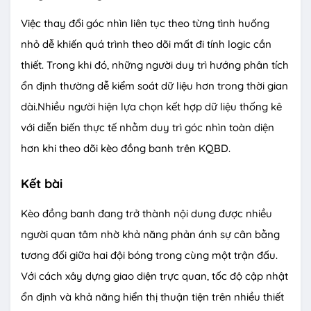
Việc thay đổi góc nhìn liên tục theo từng tình huống
nhỏ dễ khiến quá trình theo dõi mất đi tính logic cần
thiết. Trong khi đó, những người duy trì hướng phân tích
ổn định thường dễ kiểm soát dữ liệu hơn trong thời gian
dài.Nhiều người hiện lựa chọn kết hợp dữ liệu thống kê
với diễn biến thực tế nhằm duy trì góc nhìn toàn diện
hơn khi theo dõi kèo đồng banh trên KQBD.
Kết bài
Kèo đồng banh đang trở thành nội dung được nhiều
người quan tâm nhờ khả năng phản ánh sự cân bằng
tương đối giữa hai đội bóng trong cùng một trận đấu.
Với cách xây dựng giao diện trực quan, tốc độ cập nhật
ổn định và khả năng hiển thị thuận tiện trên nhiều thiết