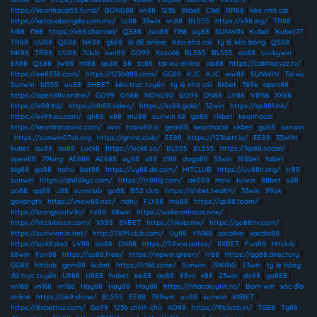
https://keonhacai55.fund/
|
BONG88
|
xn88
|
123b
|
8kbet
|
C168
|
RR88
|
kèo nhà cái
|
Norflurazepam Pellets 5mg
https://ketquabongda.com.mx/
|
Lc88
|
33win
|
vn88
|
BL555
|
https://x88.ing/
|
TR88
|
6-APB Capsules 100mg
Dechloroetizolam Pellets 5mg
4-FMA Pellets 150mg
hi88
|
f168
|
https://x88.channel/
|
QS88
|
Jun88
|
f168
|
uy88
|
SUNWIN
|
Kubet
|
Kubet77
|
TR88
|
UU88
|
QS88
|
NK88
|
gk88
|
lô đề online
|
Kèo nhà cái
|
tỷ lệ kèo bóng
|
QS88
|
NK88
|
TR88
|
UU88
|
7club
|
sun88
|
GO99
|
Xoso66
|
BL555
|
BL555
|
ao88
|
Luckywin
|
Norflurazepam Powder
EA88
|
QS88
|
jw88
|
ml88
|
qs88
|
S8
|
sc88
|
tai xiu online
|
vip88
|
https://cakhiatvzz.tv/
|
6-APB Pellets 130mg
Flubromazepam Pellets 8mg
4F-MAR Powder
https://ee8838.com/
|
https://123b888.com/
|
GG88
|
KJC
|
KJC
|
ww88
|
SUNWIN
|
Tài xỉu
Sunwin
|
bl555
|
uu88
|
SHBET
|
kèo trực tuyến
|
tỷ lệ nhà cái
|
8kbet
|
789k
|
open88
|
https://open88v.online/
|
GO99
|
ON68
|
NOHU90
|
GO99
|
DN88
|
LV88
|
VIP66
|
XX88
|
Flunitrazolam Blotters 0.25mg
https://lv88.ltd/
|
https://dh88.video/
|
https://sx88.gold/
|
32win
|
https://qs881.ink/
|
6-APB Powder
Flubromazepam Powder
4C-MAR Powder
https://ev99.eu.com/
|
qh88
|
x88
|
mu88
|
sunwin 68
|
go88
|
rikbet
|
keonhacai
|
https://keonhacaivnic.com/
|
iwin
|
taixiu88.io
|
gem88
|
keonhacai
|
rikbet
|
go88
|
sunwin
|
https://sunwin07sh.org
|
https://gmnc.club/
|
EE88
|
https://123bett.io/
|
EE88
|
33WIN
|
Flunitrazolam Pellets 0.25mg
kubet
|
au88
|
au88
|
Luck8
|
https://luck8.so/
|
BL555
|
BL555
|
https://kp88.social/
|
1B-LSD Blotters 125mcg
Flubrotizolam (FANAX) 0.5mg
4B-MAR Powder
open88
|
79king
|
AE888
|
AE888
|
uy88
|
x88
|
z188
|
daga88
|
33win
|
188bet
|
fabet
|
big88
|
go88
|
nohu
|
bet88
|
https://uy88.de.com/
|
HITCLUB
|
https://uu88n.org/
|
tr88
|
sunwin
|
https://qh88kyc.com/
|
https://rr886j.com/
|
ae888
|
mcw
|
kuwin
|
88bet
|
x88
|
Pyrazolam Pellets 3mg
ao88
|
qq88
|
J88
|
sumclub
|
go88
|
B52 club
|
https://shbet.health/
|
33win
|
99ok
|
1cP-LSD Art Blotters 150mcg
Flubrotizolam Blister 10x 0.5mg
4-PMC powder
gavangtv
|
https://vnew88.net/
|
nohu
|
FLY88
|
mu88
|
https://qs88.team/
|
https://luongsontv.llc/
|
hz88
|
68win
|
https://soikeonhacai.one/
|
https://hitcluba.cn.com/
|
XX88
|
8XBET
|
https://rikvip.mx/
|
https://go88hv.com/
|
Fluetizolam Pellets 1mg
https://sunwinn.in.net/
|
http://7899club.com/
|
Uy88
|
VN168
|
socolive
|
xocdia88
|
1cP-LSD Blotters 100mcg
Gidazepam pellets 3mg
4-MPD Crystals
https://luck8.dad
|
LV88
|
ao88
|
DN88
|
https://58win.autos/
|
8XBET
|
Fun88
|
Hitclub
|
68win
|
Fun88
|
https://qs88.free/
|
https://vipwin.green/
|
rr88
|
https://gg88.directory
|
GG88
|
hitclub
|
gem88
|
kubet
|
https://c168.zone/
|
Sunwin
|
79KING
|
23win
|
tỷ lệ bóng
Norflurazepam Blister 10x 10mg
đá trực tuyến
|
U888
|
U888
|
hubet
|
ee88
|
ao88
|
88vv
|
x88
|
23win
|
dn88
|
ga888
|
1cP-LSD Micro Blotters 20mcg
Norflurazepam Pellets 5mg
4-Methylmethylphenidate
vn168
|
vn168
|
vn168
|
Hay88
|
Hay88
|
Hay88
|
https://nhacaiuytin.ro/
|
Bom win
|
xóc đĩa
online
|
https://ok9.show/
|
BL555
|
EE88
|
789win
|
uu88
|
sunwin
|
8XBET
|
https://8xbettaz.com/
|
Go99
|
123b chính chủ
|
AO88
|
https://91clubb.in/
|
TG88
|
Tg88
Norflurazepam Blister 10x 5mg