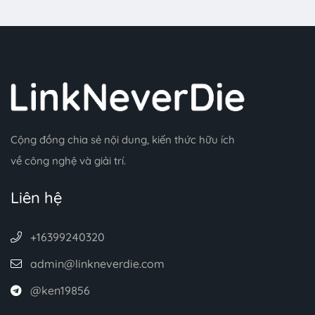
2F-Ketamine Crystal Chunks
2F-Ketamine Crystal Powder
3F-PCP Crystal
4C-MAR Powder
2C-D Pellets 25mg
2F-Ketamine Pellets 100mg
DeschcloroKetamine (DCK) Pellets – 20mg
4F-MPH Pellets 15mg
2C-C Pellets 30mg
2F-Ketamine Pellets 50mg
DeschloroKetamine (DCK)
4F-MPH Pellets 25mg
2C-B-FLY Pellets 10mg
Cộng đồng chia sẻ nội dung, kiến thức hữu ích
2F-Ketamine Spray 15%
về công nghệ và giải trí.
DMXE Pellets 40mg
4F-MPH Pellets 30mg
3-FA Pellets 50mg
Liên hệ
2F-Ketamine Spray 25%
DMXE Powder
4F-MPH Powder
3-CL-PCP Crystal
+16399240320
2F-Ketamine Crystal Chunks
Fluoroexetamine (FXE) Crystal
DMC Powder
3-CEC Crystal
admin@linkneverdie.com
3-CL-PCP Crystal
@ken19856
HXE Powder
2F-Ketamine Crystal Powder
2F-Ketamine Spray 25%