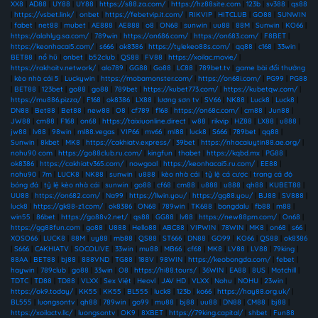
XX8
|
AD88
|
UY88
|
UY88
|
https://s88.za.com/
|
https://hz88site.com
|
123b
|
sv388
|
qs88
CBD Powder
1B-LSD Blotters 125mcg
5-MeO-DMT Poeder
|
https://vsbet.link/
|
onbet
|
https://febetvip.it.com/
|
RIKVIP
|
HITCLUB
|
GO88
|
SUNWIN
|
fabet
|
net88
|
mubet
|
AE888
|
AE888
|
o8
|
ON68
|
sunwin
|
uu88
|
88M
|
Sunwin
|
KO66
|
https://alahlyg.sa.com/
|
789win
|
https://on686.com/
|
https://on683.com/
|
F8BET
|
1P-LSD Blotters 100mcg
https://keonhacai5.com/
|
s666
|
ok8386
|
https://tylekeo88s.com/
|
qq88
|
c168
|
33win
|
JWH-210
1cP-LSD Art Blotters 150mcg
5-MeO-DMT Liquid
BET88
|
nổ hũ
|
onbet
|
b52club
|
QS88
|
FV88
|
https://xoilac.movie/
|
https://rakhoitv.network/
|
alo789
|
GG88
|
Go88
|
LC88
|
789bet.tv
|
game bài đổi thưởng
|
kèo nhà cái 5
|
Luckywin
|
https://mobamonster.com/
|
https://on68i.com/
|
PG99
|
PG88
1P-LSD Micro Blotters 20mcg
|
BET88
|
123bet
|
go88
|
go88
|
789bet
|
https://kubet773.com/
|
https://kubetqw.com/
|
3-CMC capsules 220mg
1cP-LSD Blotters 100mcg
6-APB Powder
https://mu886.pizza/
|
F168
|
ok8386
|
LX88
|
lương sơn tv
|
SV66
|
NK88
|
Luck8
|
Luck8
|
DN88
|
Bet88
|
Bet88
|
new88
|
O8
|
cf789
|
f168
|
https://on68c.com/
|
cm88
|
Jun88
|
JW88
|
cm88
|
F168
|
on68
|
https://taixiuonline.direct
|
w88
|
rikvip
|
HZ88
|
LX88
|
u888
|
1V LSD Blotters 150mcg
jw88
|
lv88
|
98win
|
ml88.vegas
|
VIP66
|
mv66
|
ml88
|
luck8
|
S666
|
789bet
|
qq88
|
Bacopa Monnieri Capsules 100mg
1cP-LSD Micro Blotters 20mcg
6-APB Pellets 120mg
Sunwin
|
8kbet
|
MK8
|
https://cakhiatv.express/
|
39bet
|
https://nhacaiuytin88.ae.org/
|
nohu90 com
|
https://go88club.ru.com/
|
kingfun
|
thabet
|
https://kqbd.mx
|
PG88
|
ok8386
|
https://cakhiatv365.com/
|
nowgoal
|
https://keonhacai5.ru.com/
|
EE88
|
1V-LSD Art Blotters 225mcg
nohu90
|
7m
|
LUCK8
|
NK88
|
sunwin
|
u888
|
kèo nhà cái
|
tỷ lệ cá cược
|
trang cá độ
Ginkgo Biloba Capsules 60mg
1cP-MiPLA Blotters 200mcg
6-APB Capsules 100mg
bóng đá
|
tỷ lệ kèo nhà cái
|
sunwin
|
go88
|
cf68
|
cm88
|
u888
|
u888
|
qh88
|
KUBET88
|
UU88
|
https://on682.com/
|
Na99
|
https://llwin.you/
|
https://gg88.you/
|
BJ88
|
SV888
|
luck8
|
https://gk88-z1.com/
|
ok8386
|
ON68
|
789win
|
TK688
|
bongdalu
|
fb88
|
m88
|
AL-LAD Blotters 150mcg
win55
|
86bet
|
https://go88v2.net/
|
qs88
|
GG88
|
lv88
|
https://new88pm.com/
|
On68
|
Mucuna Pruriens Capsules 400mg
1D-LSD Blotters 150mcg
5BR-ADB-INACA Powder
https://gg88fun.com
|
go88
|
U888
|
Hello88
|
ABC88
|
VIPWIN
|
78WIN
|
MK8
|
on68
|
s66
|
XOSO66
|
LUCK8
|
88M
|
uy88
|
mb88
|
QS88
|
ST666
|
DN88
|
GO99
|
KO66
|
QS88
|
ok8386
|
S666
|
CAKHIATV
|
SOCOLIVE
|
33win
|
mu88
|
MB66
|
cf68
|
MK8
|
LV88
|
LV88
|
79king
|
LSZ Blotters 150mcg
88AA
|
BET88
|
bj88
|
888VND
|
TG88
|
188V
|
98WIN
|
https://keobongda.com/
|
febet
|
Vinpocetine Capsules 15mg
1P-LSD Art Blotters 150mcg
5-MMPA (Mephedrene) Powder
haywin
|
789club
|
go88
|
33win
|
O8
|
https://hi88.tours/
|
36WIN
|
EA88
|
8US
|
Motchill
|
TDTC
|
TD88
|
TD88
|
VLXX
|
Sex Việt
|
Heovl
|
JAV HD
|
VLXX
|
Nohu
|
NOHU
|
23win
|
https://ok9.today/
|
KK55
|
KK55
|
BL555
|
luck8
|
123b
|
ko66
|
https://hay88.org.uk/
|
5BR-ADB-INACA Powder
BL555
|
luongsontv
|
qh88
|
789win
|
go99
|
mu88
|
bj88
|
uu88
|
DN88
|
CM88
|
bj88
|
2-MMC crystal chunks
1P-LSD Blotters 100mcg
5-MeO-MiPT Powder
https://xoilactv.llc/
|
luongsontv
|
OK9
|
8XBET
|
https://79king.capital/
|
shbet
|
Fun88