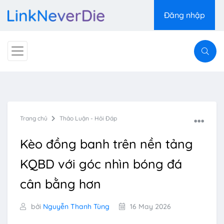
Đăng nhập
Trang chủ
Thảo Luận - Hỏi Đáp
Kèo đồng banh trên nền tảng
KQBD với góc nhìn bóng đá
cân bằng hơn
bởi
Nguyễn Thanh Tùng
16 May 2026