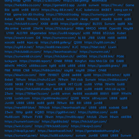
đăng nhập
|
Qh88
|
https://123b3.com/
|
http://c168.giving/
|
keonhacai
|
1cP-MiPLA Blotters 200mcg
Norflurazepam Powder
4-Me-TMP 20mg pellets
https://hello88a.co.com/
|
https://gameb52.app
|
Jun88
|
sunwin
|
https://7m.vin/
|
Game
Bài
|
qs88
|
vn88
|
88VV
|
https://hay-88.in.net/
|
KJC
|
kubetvi.co
|
8KBET
|
lương sơn tv
|
F168
|
game bài đổi thưởng
|
https://789club1.today
|
https://sunwing.jp.net/
|
nowgoal
|
5-APB Capsules 90mg
8xbet
|
WE88
|
789club
|
hitclub
|
b52club
|
iwinclub
|
rikvip
|
net88
|
max88
|
bin88
|
sc88
|
1D-LSD Blotters 150mcg
Flunitrazolam Pellets 0.25mg
5-APB Capsules 90mg
https://hitclub9.it.com/
|
XX88
|
dn88
|
https://go8f.design/
|
BL555
|
Sunwin
|
qq88
|
Xóc
đĩa online
|
twin68
|
23WIN
|
https://55club.pro/
|
MB66
|
MMOO
|
HM88
|
Open88
|
Hay88
|
UY88
|
ALO789
|
68gamebai
|
https://uu88.nagoya/
|
sc88
|
RR88
|
b52club
|
Kubet
|
5-APB Powder
https://zowin.it.com
|
O8
|
https://sunwinvv.com/
|
bj 88
|
J188
|
UU88
|
nk88
|
ae888
|
1P-LSD Art Blotters 150mcg
Flunitrazolam Blotters 0.25mg
4f-Pihp Powder
xoso66
|
ee88
|
kqxs.vip
|
https://u888.gallery/
|
QS88
|
https://uy88.com.de/
|
https://uy88.in.net/
|
https://ea88.mex.com/
|
KJC
|
https://hbet.red/
|
LLwin
|
https://hitclub68.cn.com/
|
https://keonhacaitv.io/
|
https://sunwinn.cat/
|
5-MAPB Capsules 100mg
https://sunwin68.cn.com/
|
https://hitclubvn.ch/
|
ok8386
|
https://sc88.link/
|
PG66
|
1P-LSD Blotters 100mcg
Pyrazolam Pellets 3mg
4F-MPH Powder
luckywin
|
https://mm88.report/
|
ON68
|
RR88
|
Kingfun
|
Kèo Nhà Cái
|
O8
|
EA88
|
68WIN
|
MMOO
|
u888ez.com
|
tg88
|
sc88
|
u888
|
u888
|
https://good88.gives/
|
j88
|
f168
|
RR88
|
C168
|
https://hi88com.biz/
|
say88
|
say88
|
28bet
|
ON68
|
5-MAPB Pellets 50mg
https://kkwin.co.com/
|
789f
|
789BET
|
QS88
|
ae888
|
qs88
|
https://m88.actor/
|
bj88
|
1P-LSD Micro Blotters 20mcg
Norflurazepam Blister 10x 10mg
4F-MPH 30mg Pellets
8xbet
|
789win
|
https://nohu52.art
|
789win
|
789 club
|
Sunwin
|
https://m88zo.com/
|
GG88
|
NK88
|
FV88
|
TG88
|
Vipwin
|
EA88
|
HIT CLUB
|
uu88
|
VIP66
|
78WIN
|
Go88
|
Vin88
|
https://hitclub88.studio/
|
bet88
|
EG333
|
lc88
|
uu88
|
mb88
|
nhà cái uy tín
|
5-MAPB Powder
23win
|
https://789bet7a.com/
|
jun88
|
winvn
|
Ae888
|
xocdia88
|
888VI
|
888P
|
99WIN
|
1V LSD Blotters 150mcg
Fluetizolam Pellets 1mg
4F-MPH 25mg Pellets
LV88
|
Luck8.com
|
https://go88media.com/
|
QS88
|
99OK
|
s8tvq.com
|
U888
|
qq88
|
Jun88
|
U888
|
U888
|
ao88
|
go88
|
789win
|
88I
|
88I
|
U888
|
jun88
|
https://new889.blue/
|
789club
|
https://keonhacai9.vip/
|
U888
|
u888
|
sodo66
|
Go8
|
6-APB Capsules 100mg
23win
|
789p
|
go88
|
KQBD
|
https://gg88vn.net/
|
https://bj88ac.com/
|
uu88
|
1V-LSD Art Blotters 225mcg
Norflurazepam Blister 10x 5mg
4F-MPH 15mg Pellets
Mu88.com
|
789win
|
FV88
|
78win
|
https://mv88z.app/
|
hitclub
|
23win
|
98win
|
ok8386
|
https://sunwin1.com.co/
|
https://go88a.bid/
|
https://hitclub1.jpn.com/
|
https://iwin.it.com/
|
https://789club63.com/
|
https://rikvipv2.com/
|
6-APB Pellets 130mg
https://rikvip3.jp.net/
|
https://keonhacai5.hot/
|
https://gamebaidoithuong1.io/
|
AL-LAD Blotters 150mcg
5-APB Capsules 90mg
5-MAPB Powder
https://sunwin1.jp.net/
|
https://sc88.solutions/
|
sunwin
|
Jun88
|
U888
|
U888
|
Sunwin
|