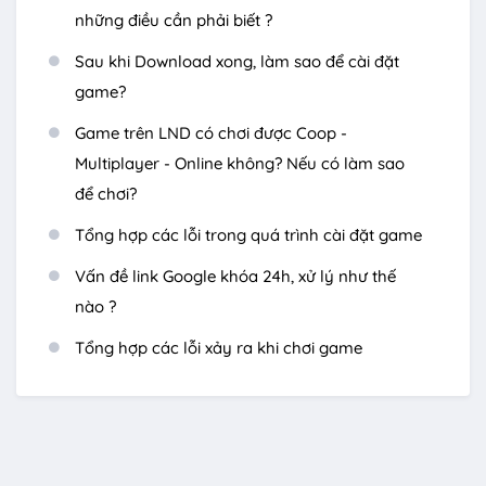
4B-MAR Powder
những điều cần phải biết ?
2F-Ketamine Crystal Chunks
4-FMA Capsules 130mg
2/3-FEA Pellets 50mg/125mg
Sau khi Download xong, làm sao để cài đặt
4C-MAR Powder
3-CL-PCP Crystal
4-FMA Pellets 100mg
game?
2/3-FEA Pellets 40mg/120mg
Game trên LND có chơi được Coop -
4F-MAR Powder
3-HO-PCE Powder
4-FMA Pellets 150mg
2-MMC Powder
Multiplayer - Online không? Nếu có làm sao
để chơi?
4F-MPH Pellets 15mg
3-HO-PCP Powder
4-FMA Powder
2-MMC Pellets 250mg
Tổng hợp các lỗi trong quá trình cài đặt game
4F-MPH Pellets 25mg
Vấn đề link Google khóa 24h, xử lý như thế
3-Me-PCP Powder
Purple Mandala
2-MMC Pellets 220mg
nào ?
4F-MPH Pellets 30mg
3-Me-PCE Powder
MaXTC 5-MAPB/4-FMA/5-MeO-MiPT Blister
Tổng hợp các lỗi xảy ra khi chơi game
2F-Ketamine Pellets 100mg
4F-MPH Powder
3-Me-PCPy Powder
4B-MAR Powder
2F-Ketamine Crystal powder
DMC Powder
3-MeO-PCE Powder
4F-MAR Powder