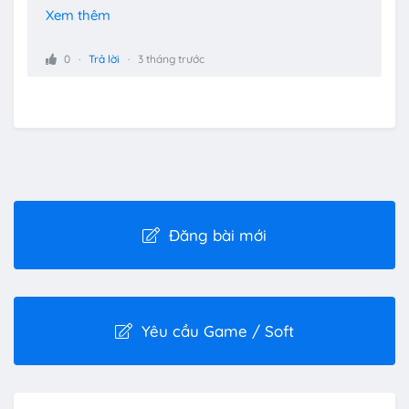
Newphoria 2/3-FEA 35 MG/100MG Blister
high quality products, you are at right place.
Xem thêm
Orange Mandala
1D-LSD 150mcg Blotters
2-FMA Capsules 50mg
0
Trả lời
3 tháng trước
Shop Research Chemicals
3-MMA Crystal
2-CMC Crystal Chunks
2-FMA Pellets 50mg
2-FA Powder
3-MMA Powder
1V-LSD 225mcg Pellets
2-FMA Powder
2-FA Pellets 60mg
4-FMA Capsules 130mg
1V-LSD 225mcg Art Blotters
Blue Bliss Pellets 80mg 5MAPB / 20mg 2FMA /
2-FEA Pellets 60mg
Đăng bài mới
2mg 5-MeO-MiPT Home / Benzofuran / 5-MAPB
4-FMA Pellets 100mg
1V-LSD 10mcg Micro Pellets
2/3-FEA Pellets 40mg/120mg
Buy Blue Mandala
4-FMA Pellets 150mg
1V LSD 150mcg Blotters
Yêu cầu Game / Soft
Newphoria 2/3-FEA 35 MG/100MG Blister
3-FA Pellets 50mg
4-FMA Powder
1P-LSD 20mcg Micro Blotters
2-FMA Capsules 50mg