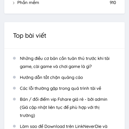
Phần mềm
910
3-MMA Powder
4F-MPH Powder
3-FEA Powder
2-MMC capsules 220mg
4-FMA Capsules 130mg
DMC Powder
3-FMA Pellets 50mg
Top bài viết
2-METHYL-AP-237 HCl Powder
4-FMA Pellets 100mg
2F-Ketamine Crystal Powder
3-FPM Pellets 50mg
2-METHYL-AP-237 HCl Pellets 20mg
Những điều cơ bản cần tuân thủ trước khi tải
4-FMA Pellets 150mg
2F-Ketamine Pellets 100mg
3-FMA Powder
game, cài game và chơi game là gì?
2-FMA Powder
Hướng dẫn tắt chặn quảng cáo
4-FMA Powder
2F-Ketamine Pellets 50mg
Orange Mandala
2-MMC Pellets 180mg
Các lỗi thường gặp trong quá trình tải về
MaXTC 5-MAPB/4-FMA/5-MeO-MiPT Blister
Bán / đổi điểm vip Fshare giá rẻ - bởi admin
2F-Ketamine Spray 15%
3-MMA Crystal
2-MMC Crystal Powder
(Giá cập nhật liên tục để phù hợp với thị
Purple Mandala
trường)
2F-Ketamine Spray 25%
3-MMA Powder
2C-B-FLY 10mg Blister
Làm sao để Download trên LinkNeverDie và