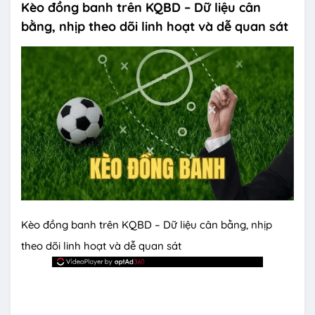
Kèo đồng banh trên KQBD – Dữ liệu cân
bằng, nhịp theo dõi linh hoạt và dễ quan sát
Kèo đồng banh trên KQBD – Dữ liệu cân bằng, nhịp
theo dõi linh hoạt và dễ quan sát