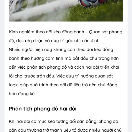
Kinh nghiệm theo dõi kèo đồng banh – Quan sát phong
độ, đọc nhịp trận và duy trì góc nhìn ổn định
Nhiều người hiện nay không còn theo dõi kèo đồng
banh theo hướng cảm tính mà bắt đầu chú trọng hơn
đến việc phân tích phong độ và cách hai đội triển khai
lối chơi trước trận đấu. Việc duy trì hướng quan sát
logic giúp quá trình theo dõi dữ liệu trở nên chủ động
hơn đáng kể.
Phân tích phong độ hai đội
Khi hai đội có mức kèo tương đối cân bằng, phong độ
gần đây thường trở thành yếu tố được nhiều người chú