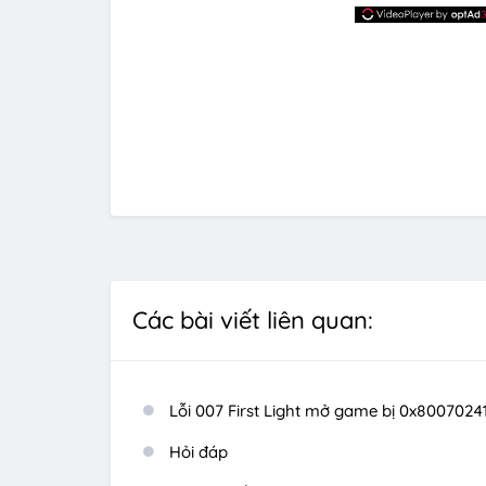
Các bài viết liên quan:
Lỗi 007 First Light mở game bị 0x8007024
Hỏi đáp