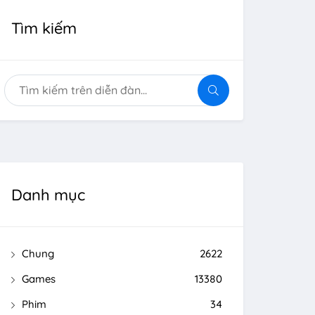
Tìm kiếm
Danh mục
Chung
2622
Games
13380
Phim
34