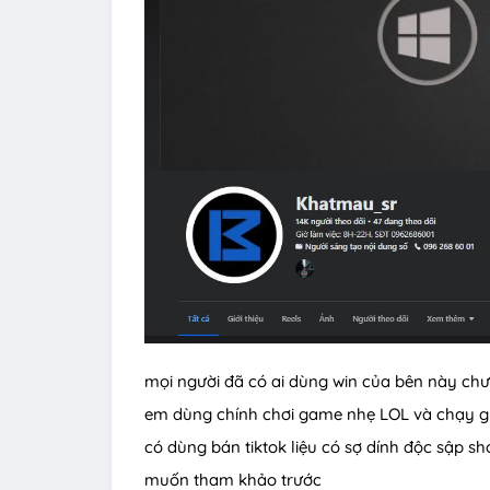
mọi người đã có ai dùng win của bên này chưa
em dùng chính chơi game nhẹ LOL và chạy gi
có dùng bán tiktok liệu có sợ dính độc sập sh
muốn tham khảo trước