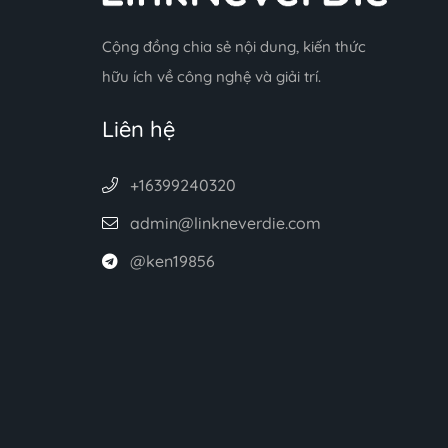
Cộng đồng chia sẻ nội dung, kiến thức
hữu ích về công nghệ và giải trí.
Liên hệ
+16399240320
admin@linkneverdie.com
@ken19856