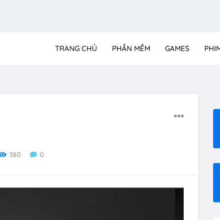
TRANG CHỦ
PHẦN MỀM
GAMES
PHI
380
0