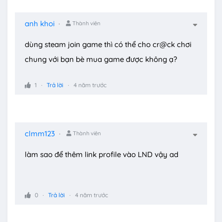
anh khoi
Thành viên
dùng steam join game thì có thể cho cr@ck chơi
chung với bạn bè mua game được không ạ?
1
Trả lời
4 năm trước
clmm123
Thành viên
làm sao để thêm link profile vào LND vậy ad
0
Trả lời
4 năm trước