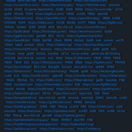
|
Xoso66
|
phim sex vlxx
|
https://xx88brand.com/
|
https://b52club.sa.com/
|
https://sunwin19.cn.com/
|
https://keonhacai.gdn/
|
https://789clubb.one/
|
iwinclub
|
bin88
|
GG88
|
tải game daominhha
|
GG88
|
XX88
|
RR88
|
https://sunwin.talk/
|
nổ hũ
|
go88
|
Hitclub
|
PG99
|
https://pg66.us.com/
|
MB66
|
Jun88
|
MB66
|
open88
|
https://f168slot.com/
|
https://open886.com/
|
https://open88.today/
|
MB66
|
Sv368
|
OPEN88
|
PG99
|
https://hi88s.com/
|
FLY88
|
Bet88
|
nn777
|
MB66
|
https://fly88.uno/
|
789win
|
vaobet
|
SC88
|
GO88
|
dt68
|
kèo nhà cái
|
https://sunwin99.ceo/
|
https://go88.deal/
|
https://hitclubsbs.jp.net/
|
https://keonhacai.voto/
|
GG88
|
https://gg88.co.com/
|
gem88
|
B52
|
nổ hũ
|
https://tylekeonhacai.life/
|
https://new88.biz/
|
PG88
|
Bet168
|
23win
|
RR88
|
Hitclub
|
Go88
|
Iwin
|
sunwin
|
win79
|
V9bet
|
kqbd
|
sunwin
|
33win
|
https://8kbet.org/
|
https://keonhacaitop.com/
|
https://manclub99.com/
|
Bomwin
|
https://keonhacai95.com/
|
xx88
|
go88
|
b52
|
789club
|
rikvip
|
go88
|
hitclub
|
socolive
|
nổ hũ
|
tài xỉu online
|
game bài đổi thưởng
|
b52club
|
kèo nhà cái
|
sunwin
|
iwin
|
i9bet
|
https://rr88it.com/
|
FB88
|
FB88
|
FB88
|
FB88
|
FB88
|
b52
|
https://789clubze.win/
|
RR88
|
สล็อต
|
https://luphim.com/
|
79KING
|
https://kjc.football/
|
B52 club
|
Bong88
|
Sunwin
|
xem phim fun
|
ae888
|
CM88
|
https://88aa.actor/
|
https://b52club.money/
|
Max88
|
go88
|
https://keobongda.cafe/
|
uu88
|
KJC
|
https://cm88.vision/
|
open88
|
https://new88.market/
|
https://28bet.blue/
|
78Win
|
789club
|
7m
|
https://hi88c.com/
|
https://f8bet.dental/
|
go88
|
Socolive
|
F168
|
FB88
|
socolive1 com
|
https://thienhabet.ru.com/
|
E88
|
https://www.fly888.club/
|
hitclub
|
hitclub
|
https://mu88.help/
|
https://sunwinn.za.com/
|
https://go881.jp.net/
|
https://lodeonline.gb.net/
|
Nổ hũ
|
https://bom.win/
|
Ngonclub
|
f168
|
33win
|
https://bongdalu88.co/
|
kèo nhà cái
|
net88
|
iwinclub
|
manclub
|
GMNC
|
Nohu90
|
cm88
|
https://new88.movie/
|
https://go88club4.com/
|
MM88
|
Sanclub
|
https://bet88.graphics/
|
CM88
|
C168
|
79King
|
LLWIN
|
f168
|
https://2ok9.com/
|
sc88
|
iwinclub
|
https://banca.ac/
|
https://gamebai.work/
|
Jun88
|
sc88
|
OK9
|
cm88
|
nổ hũ
|
F168
|
79king
|
kèo nhà cái
|
gem88
|
https://tylekeo.green/
|
https://gamebaidoithuong.you/
|
f8bet
|
789BET
|
ALO789
|
F168
|
https://top10trangcacuocbongda.com/
|
https://lodeonline2.org/
|
https://go88vn.sa.com/
|
https://taihitclub.cn.com/
|
https://sshbet.io/
|