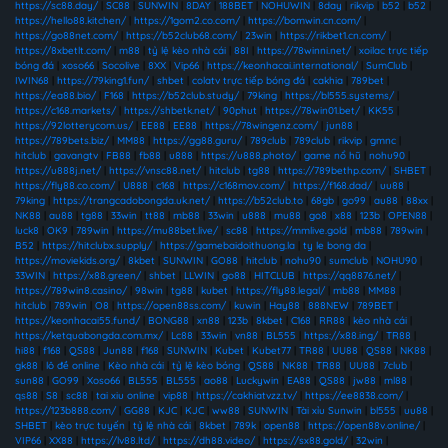
https://sc88.day/
|
SC88
|
SUNWIN
|
8DAY
|
188BET
|
NOHUWIN
|
8day
|
rikvip
|
b52
|
b52
|
https://hello88.kitchen/
|
https://1gom2.co.com/
|
https://bomwin.cn.com/
|
https://go88net.com/
|
https://b52club68.com/
|
23win
|
https://rikbet1.cn.com/
|
https://8xbetlt.com/
|
m88
|
tỷ lệ kèo nhà cái
|
88I
|
https://78winni.net/
|
xoilac trực tiếp
bóng đá
|
xoso66
|
Socolive
|
8XX
|
Vip66
|
https://keonhacai.international/
|
SumClub
|
IWIN68
|
https://79king1.fun/
|
shbet
|
colatv trực tiếp bóng đá
|
cakhia
|
789bet
|
https://ea88.bio/
|
F168
|
https://b52club.study/
|
79king
|
https://bl555.systems/
|
https://c168.markets/
|
https://shbetk.net/
|
90phut
|
https://78win01.bet/
|
KK55
|
https://92lotterycom.us/
|
EE88
|
EE88
|
https://78wingenz.com/
|
jun88
|
https://789bets.biz/
|
MM88
|
https://gg88.guru/
|
789club
|
789club
|
rikvip
|
gmnc
|
hitclub
|
gavangtv
|
FB88
|
fb88
|
u888
|
https://u888.photo/
|
game nổ hũ
|
nohu90
|
https://u888j.net/
|
https://vnsc88.net/
|
hitclub
|
tg88
|
https://789bethp.com/
|
SHBET
|
https://fly88.co.com/
|
U888
|
c168
|
https://c168mov.com/
|
https://f168.dad/
|
uu88
|
79king
|
https://trangcadobongda.uk.net/
|
https://b52club.to
|
68gb
|
go99
|
au88
|
88xx
|
NK88
|
au88
|
tg88
|
33win
|
tt88
|
mb88
|
33win
|
u888
|
mu88
|
go8
|
x88
|
123b
|
OPEN88
|
luck8
|
OK9
|
789win
|
https://mu88bet.live/
|
sc88
|
https://mmlive.gold
|
mb88
|
789win
|
B52
|
https://hitclubx.supply/
|
https://gamebaidoithuong.la
|
ty le bong da
|
https://moviekids.org/
|
8kbet
|
SUNWIN
|
GO88
|
hitclub
|
nohu90
|
sumclub
|
NOHU90
|
33WIN
|
https://x88.green/
|
shbet
|
LLWIN
|
go88
|
HITCLUB
|
https://qq8876.net/
|
https://789win8.casino/
|
98win
|
tg88
|
kubet
|
https://fly88.legal/
|
mb88
|
MM88
|
hitclub
|
789win
|
O8
|
https://open88ss.com/
|
kuwin
|
Hay88
|
888NEW
|
789BET
|
https://keonhacai55.fund/
|
BONG88
|
xn88
|
123b
|
8kbet
|
C168
|
RR88
|
kèo nhà cái
|
https://ketquabongda.com.mx/
|
Lc88
|
33win
|
vn88
|
BL555
|
https://x88.ing/
|
TR88
|
hi88
|
f168
|
QS88
|
Jun88
|
f168
|
SUNWIN
|
Kubet
|
Kubet77
|
TR88
|
UU88
|
QS88
|
NK88
|
gk88
|
lô đề online
|
Kèo nhà cái
|
tỷ lệ kèo bóng
|
QS88
|
NK88
|
TR88
|
UU88
|
7club
|
sun88
|
GO99
|
Xoso66
|
BL555
|
BL555
|
ao88
|
Luckywin
|
EA88
|
QS88
|
jw88
|
ml88
|
qs88
|
S8
|
sc88
|
tai xiu online
|
vip88
|
https://cakhiatvzz.tv/
|
https://ee8838.com/
|
https://123b888.com/
|
GG88
|
KJC
|
KJC
|
ww88
|
SUNWIN
|
Tài xỉu Sunwin
|
bl555
|
uu88
|
SHBET
|
kèo trực tuyến
|
tỷ lệ nhà cái
|
8kbet
|
789k
|
open88
|
https://open88v.online/
|
VIP66
|
XX88
|
https://lv88.ltd/
|
https://dh88.video/
|
https://sx88.gold/
|
32win
|