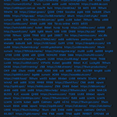
kuwin
|
TG88
|
LX88
|
lv88
|
https://luck8.esq/
|
https://luck8.games/
|
O8
|
VN88
|
EX88
|
https://sunwin20.info/
|
32win
|
Luck8
|
ee88
|
uu88
|
NOHU90
|
https://red88.de.com
|
https://uk88sport.com.se
|
max79
|
llwin
|
https://on68.live/
|
S8
|
kk55
|
lc88
|
789win
|
98WIN
|
S8
|
https://28bet.green/
|
QS88
|
CM88
|
Socolive
|
pg66
|
tt88
|
hello88
|
23win
|
888b
|
https://123ga.app/
|
https://sv368.markets/
|
68win
|
https://ok9.style/
|
mb88
|
sunwin
|
qq88
|
123b
|
https://rr88.com.se/
|
go88
|
uu88
|
kubet
|
789win
|
789p
|
u888
|
https://jw88s.com/
|
XIN88
|
uu88
|
X88
|
Tài xỉu online
|
KK55
|
bl555
|
https://iwinclub88.cam/
|
kubet
|
8kbet
|
huvip
|
huvip
|
https://nk88w.com/
|
sv888
|
J88
|
http://kuwinfi.com/
|
tg88
|
tg88
|
kkwin
|
lc88
|
tr88
|
DN88
|
https://kjc.ad/
|
MM88
|
UY88
|
789win
|
QS88
|
TR88
|
b52
|
go8
|
28BET
|
7m
|
https://xemtiso.com/
|
xóc đĩa
online
|
sao789
|
KWIN
|
https://789k2.net/
|
xx88
|
xx88.forex
|
jeetbuzz
|
wicket71
|
khela88
|
babu88
|
bd9
|
https://tr88.food/
|
Go99
|
UY88
|
https://rikvip88.cn.com/
|
h19
|
uu88
|
https://kubetmb.org/
|
mm88.yokohama
|
https://jun88media.com/
|
98win
|
sunwin
|
https://789club.meme/
|
https://tatarayume.org/
|
mu88
|
uu88
|
ae888
|
king88
|
UY88
|
LV88
|
QS88
|
x88
|
QS88
|
NOHU90
|
XN88
|
S666
|
https://nohu90-s.com/
|
https://sunwin20.health/
|
haywin
|
UU88
|
https://uu88.dog/
|
8xbet
|
TK88
|
TK88
|
Luck8
|
https://uu88sh.com/
|
VIPWIN
|
Kubet
|
good88
|
8kbet
|
KJC
|
Lucky88
|
789win
|
GK88
|
https://ok9.training/
|
c168
|
https://c168.stream/
|
https://78win.productions/
|
OK9
|
c168
|
23win
|
mb88
|
s666
|
AD88
|
XX8
|
xx8
|
ad88
|
BJ88
|
ALO789
|
king88
|
uu88
|
https://qs888.it.com/
|
bgd66
|
sunwin
|
AO88
|
https://xoso66a.uk.com/
|
https://nk88.food/
|
789win
|
win55
|
kubet
|
88vbet
|
LV88
|
KKWIN
|
32WIN
|
AO88
|
WinAZ
|
xx8
|
ad88
|
SC88
|
MM88
|
RR88
|
https://33winf.fun/
|
C168
|
dn88
|
vipwin
|
http://qs88.spot/
|
https://lx886.casino/
|
Z188
|
DN88
|
8xbet
|
https://c168com.vip/
|
dn88
|
nk88
|
tt88
|
ao88
|
https://88vv.help/
|
https://789winn.click/
|
LC88
|
NHÀ CÁI
BL555
|
KJC
|
xoso66
|
QH88
|
https://kuwinss.com/
|
TG88
|
UU88
|
88kbet
|
vipwin
|
okwin
|
https://dn88tips.com/
|
https://789winn.tech/
|
fb88
|
xx88
|
LLWIN
|
LLWIN
|
LLWIN
|
LLWIN
|
kubet
|
qq88
|
Cakhiatv
|
uy88
|
nổ hũ
|
https://78win.jpn.com/
|
33win
|
kuwin
|
88AA
|
st666
|
vipwin
|
https://zqs88.com/
|
https://o8.dance/
|
https://o8.claims/
|
U888
|
https://78win.holiday/
|
78win
|
c168
|
EX88
|
nk88
|
vipwin
|
cakhiatv
|
OKFUN
|
88JBET
|
https://tg88.miami/
|
VN6
|
F168
|
mb88
|
TP88
|
qq88
|
789BET
|
OPEN88
|
s8
|