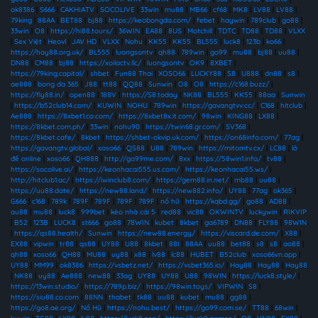
ok8386
|
S666
|
CAKHIATV
|
SOCOLIVE
|
33win
|
mu88
|
MB66
|
cf68
|
MK8
|
LV88
|
LV88
|
79king
|
88AA
|
BET88
|
bj88
|
https://keobongda.com/
|
febet
|
haywin
|
789club
|
go88
|
33win
|
O8
|
https://hi88.tours/
|
36WIN
|
EA88
|
8US
|
Motchill
|
TDTC
|
TD88
|
TD88
|
VLXX
|
Sex Việt
|
Heovl
|
JAV HD
|
VLXX
|
Nohu
|
KK55
|
KK55
|
BL555
|
luck8
|
123b
|
ko66
|
https://hay88.org.uk/
|
BL555
|
luongsontv
|
qh88
|
789win
|
go99
|
mu88
|
bj88
|
uu88
|
DN88
|
CM88
|
bj88
|
https://xoilactv.llc/
|
luongsontv
|
OK9
|
8XBET
|
https://79king.capital/
|
shbet
|
Fun88 Thai
|
XOSO66
|
LUCKY88
|
S8
|
U888
|
dn88
|
s8
|
ae888
|
bong da 365
|
J88
|
tt88
|
QQ88
|
Sunwin
|
O8
|
O8
|
https://c168.buzz/
|
https://fly88.in/
|
open88
|
188V
|
https://S8.today
|
NK88
|
BL555
|
KK55
|
88aa
|
Sunwin
|
https://b52club14.com/
|
KUWIN
|
NOHU
|
789win
|
https://gavangtvv.cc/
|
C168
|
hitclub
|
Ae888
|
https://8xbet1.co.com/
|
https://8xbet8x.it.com/
|
98win
|
KING88
|
LX88
|
https://8kbet.com.ph/
|
33win
|
nohu90
|
https://twin68.gr.com/
|
SV368
|
https://8kbet.cafe/
|
8kbet
|
https://shbet-okvip.uk.com/
|
https://on68info.com/
|
77ag
|
https://gavangtv.global/
|
xoso66
|
QS88
|
U88
|
789win
|
https://mitomtv.cx/
|
LC88
|
lô
đề online
|
xoso66
|
QH888
|
http://go99me.com/
|
8xx
|
https://58win1.info/
|
tv88
|
https://socolive.ai/
|
https://keonhacai555.us.com/
|
https://keonhacai55.ws/
|
http://hitclub1.ac/
|
https://iwinclub8.com/
|
https://gem88.in.net/
|
mb88
|
uu88
|
https://uu88.date/
|
https://new88.land/
|
https://new882.info/
|
UY88
|
77ag
|
ok365
|
G666
|
c168
|
789k
|
789F
|
789F
|
789F
|
789F
|
nổ hũ
|
https://kqbd.gg/
|
go88
|
AD88
|
au88
|
mu88
|
luck8
|
999bet
|
kèo nhà cái 5
|
red88
|
vic88
|
OKWINTV
|
luckywin
|
RIKVIP
|
B52
|
123B
|
LUCK8
|
st666
|
go88
|
78WIN
|
kubet
|
8kbet
|
ga6789
|
DN88
|
FLY88
|
98WIN
|
https://qs88.health/
|
Sunwin
|
https://new88.energy/
|
https://viscard.de.com/
|
X88
|
EX88
|
vipwin
|
tr88
|
qs88
|
UY88
|
U88
|
8kbet
|
88I
|
88AA
|
uu88
|
bet88
|
s8
|
s8
|
ao88
|
qh88
|
xoso66
|
QH88
|
MU88
|
uy88
|
x88
|
lv88
|
lc88
|
HUBET
|
B52club
|
xoso66vn.app
|
UY88
|
MM99
|
ok8386
|
https://vsbetz.net/
|
https://vsbet365.io/
|
Hay88
|
Hay88
|
Hay88
|
NK88
|
uy88
|
Ae888
|
new88
|
33ag
|
UY88
|
UY88
|
U88
|
98WIN
|
https://luck8.style/
|
https://13win.studio/
|
https://789p.biz/
|
https://98win.toys/
|
VIPWIN
|
S8
|
https://siu88.co.com
|
88NN
|
thabet
|
tk88
|
uu88
|
kubet
|
mu88
|
gg88
|
https://go8.ae.org/
|
Nổ Hũ
|
https://nohu.best/
|
https://go99.com.se/
|
TT88
|
68win
|