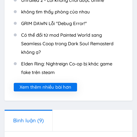
Unrailed 2 - Lỗi không chơi được online
không tìm thấy phòng của nhau
GRIM DAWN Lỗi "Debug Error!"
Có thể đổi từ mod Painted World sang
Seamless Coop trong Dark Soul Remasterd
không ạ?
Elden Ring: Nightreign Co-op bị khác game
fake trên steam
Xem thêm nhiều bài hơn
Bình luận
(9)