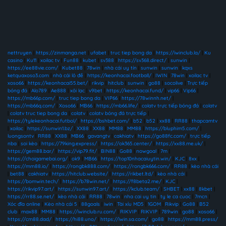
nettruyen
|
https://zinmanga.net
|
ufabet
|
truc tiep bong da
|
https://iwinclub.la/
|
Ku
casino
|
Ku11
|
xoilac tv
|
Fun88
|
kubet
|
sv388
|
https://sv368.direct/
|
sunwin
|
https://ee88vie.com/
|
Kubet88
|
78win
|
nhà cái uy tín
|
sunwin
|
sunwin
|
kqxs
ketquaxoso3.com
|
nhà cái lô đề
|
https://keonhacai.football/
|
IWIN
|
78win
|
xoilac tv
|
xoso66
|
https://keonhacai55.bet/
|
rikvip
|
hitclub
|
sunwin
|
go88
|
socolive
|
Trực tiếp
bóng đá
|
Alo789
|
Ae888
|
xôi lạc
|
v9bet
|
https://keonhacai.fund/
|
vip66
|
Vip66
|
https://mb66p.com/
|
truc tiep bong da
|
VIP66
|
https://78winnh.net/
|
https://mb66q.com/
|
Xoso66
|
MB66
|
https://mb66.life/
|
colatv trực tiếp bóng đá
|
colatv
|
colatv truc tiep bong da
|
colatv
|
colatv bóng đá trực tiếp
|
https://tylekeonhacai.futbol/
|
https://bshbet.com/
|
b52
|
b52
|
xx88
|
RR88
|
thapcamtv
|
xoilac
|
https://sunwin1.bz/
|
XX88
|
XX88
|
MM88
|
MM88
|
https://bluphim5.com/
|
luongsontv
|
RR88
|
XX88
|
MB66
|
gavangtv
|
cakhiatv
|
https://go88fc.com/
|
trực tiếp
nba
|
soi kèo
|
https://79king.express/
|
https://ok365.center/
|
https://xx88.me.uk/
|
https://gem88.bar/
|
https://vip79.fit/
|
BIN88
|
Go88
|
nowgoal
|
7m
|
https://choigamebai.org/
|
ok9
|
MB66
|
https://top10nhacaiuytin.win/
|
KJC
|
8xx
|
https://mm88.io/
|
https://rongbk888.com/
|
https://rongbk666.com/
|
RR88
|
kèo nhà cái
|
bet88
|
cakhiatv
|
https://hitclub.website/
|
https://rikbet.ltd/
|
kèo nhà cái
|
https://bomwin.tech/
|
https://b78win.net/
|
https://f8beta2.me/
|
KJC
|
https://rikvip97.art/
|
https://sunwin97.art/
|
https://kclub.team/
|
SHBET
|
xx88
|
8kbet
|
https://rr88.se.net/
|
kèo nhà cái
|
RR88
|
78win
|
nha cai uy tin
|
ty le ca cuoc
|
7mcn
|
Xóc đĩa online
|
Kèo nhà cái 5
|
88goals
|
iwin
|
Tài xỉu MD5
|
1GOM
|
Rikvip
|
Go88
|
B52
club
|
max88
|
MM88
|
https://iwinclub.ru.com/
|
RIKVIP
|
RIKVIP
|
789win
|
go88
|
xoso66
|
https://cm88.dad/
|
https://hi88.uno/
|
https://iwin.sa.com/
|
go88
|
https://mm88.press/