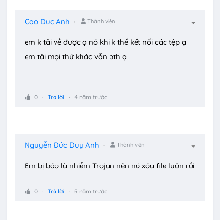
Cao Duc Anh
Thành viên
em k tải về được ạ nó khi k thể kết nối các tệp ạ
em tải mọi thứ khác vẫn bth ạ
0
Trả lời
4 năm trước
Nguyễn Đức Duy Anh
Thành viên
Em bị báo là nhiễm Trojan nên nó xóa file luôn rồi
0
Trả lời
5 năm trước