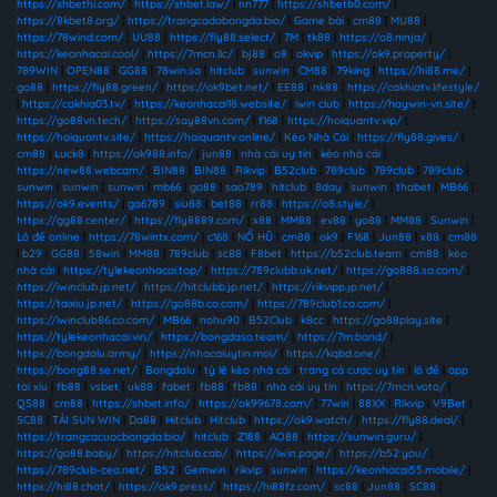
https://shbethi.com/
|
https://shbet.law/
|
nn777
|
https://shbetb0.com/
|
https://8kbet8.org/
|
https://trangcadobongda.bio/
|
Game bài
|
cm88
|
MU88
|
https://78wind.com/
|
UU88
|
https://fly88.select/
|
7M
|
tk88
|
https://o8.ninja/
|
https://keonhacai.cool/
|
https://7mcn.llc/
|
bj88
|
o8
|
okvip
|
https://ok9.property/
|
789WIN
|
OPEN88
|
GG88
|
78win.so
|
hitclub
|
sunwin
|
CM88
|
79king
|
https://hi88.me/
|
go88
|
https://fly88.green/
|
https://ok9bet.net/
|
EE88
|
nk88
|
https://cakhiatv.lifestyle/
|
https://cakhia03.tv/
|
https://keonhacai18.website/
|
iwin club
|
https://haywin-vn.site/
|
https://go88vn.tech/
|
https://say88vn.com/
|
f168
|
https://hoiquantv.vip/
|
https://hoiquantv.site/
|
https://hoiquantv.online/
|
Kèo Nhà Cái
|
https://fly88.gives/
|
cm88
|
Luck8
|
https://ok988.info/
|
jun88
|
nhà cái uy tín
|
kèo nhà cái
|
https://new88.webcam/
|
BIN88
|
BIN88
|
Rikvip
|
B52club
|
789club
|
789club
|
789club
|
sunwin
|
sunwin
|
sunwin
|
mb66
|
go88
|
sao789
|
hitclub
|
8day
|
sunwin
|
thabet
|
MB66
|
https://ok9.events/
|
ga6789
|
siu88
|
bet88
|
rr88
|
https://o8.style/
|
https://gg88.center/
|
https://fly8889.com/
|
x88
|
MM88
|
ev88
|
yo88
|
MM88
|
Sunwin
|
Lô đề online
|
https://78wintx.com/
|
c168
|
NỔ HŨ
|
cm88
|
ok9
|
F168
|
Jun88
|
x88
|
cm88
|
b29
|
GG88
|
58win
|
MM88
|
789club
|
sc88
|
F8bet
|
https://b52club.team
|
cm88
|
kèo
nhà cái
|
https://tylekeonhacai.top/
|
https://789clubb.uk.net/
|
https://go888.sa.com/
|
https://iwinclub.jp.net/
|
https://hitclubb.jp.net/
|
https://rikvipp.jp.net/
|
https://taixiu.jp.net/
|
https://go88b.co.com/
|
https://789club1.co.com/
|
https://iwinclub86.co.com/
|
MB66
|
nohu90
|
B52Club
|
k8cc
|
https://go88play.site
|
https://tylekeonhacai.vin/
|
https://bongdaso.team/
|
https://7m.band/
|
https://bongdalu.army/
|
https://nhacaiuytin.moi/
|
https://kqbd.one/
|
https://bong88.se.net/
|
Bongdalu
|
tỷ lệ kèo nhà cái
|
trang cá cược uy tín
|
lô đề
|
app
tài xỉu
|
fb88
|
vsbet
|
uk88
|
fabet
|
fb88
|
fb88
|
nhà cái uy tín
|
https://7mcn.voto/
|
QS88
|
cm88
|
https://shbet.info/
|
https://ok99678.com/
|
77win
|
88XX
|
Rikvip
|
V9Bet
|
SC88
|
TẢI SUN WIN
|
Da88
|
Hitclub
|
Hitclub
|
https://ok9.watch/
|
https://fly88.deal/
|
https://trangcacuocbongda.bio/
|
hitclub
|
Z188
|
AO88
|
https://sunwin.guru/
|
https://go88.baby/
|
https://hitclub.cab/
|
https://iwin.page/
|
https://b52.you/
|
https://789club-ceo.net/
|
B52
|
Gemwin
|
rikvip
|
sunwin
|
https://keonhacai55.mobile/
|
https://hi88.chat/
|
https://ok9.press/
|
https://hi88fz.com/
|
sc88
|
Jun88
|
SC88
|