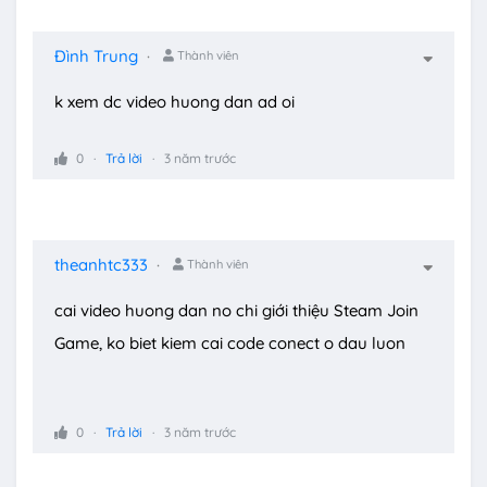
Đình Trung
Thành viên
k xem dc video huong dan ad oi
0
Trả lời
3 năm trước
theanhtc333
Thành viên
cai video huong dan no chi giới thiệu Steam Join
Game, ko biet kiem cai code conect o dau luon
0
Trả lời
3 năm trước