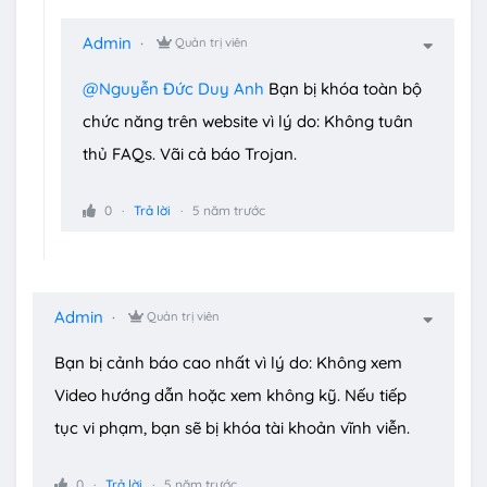
Admin
Quản trị viên
@Nguyễn Đức Duy Anh
Bạn bị khóa toàn bộ
chức năng trên website vì lý do: Không tuân
thủ FAQs. Vãi cả báo Trojan.
0
Trả lời
5 năm trước
Admin
Quản trị viên
Bạn bị cảnh báo cao nhất vì lý do: Không xem
Video hướng dẫn hoặc xem không kỹ. Nếu tiếp
tục vi phạm, bạn sẽ bị khóa tài khoản vĩnh viễn.
0
Trả lời
5 năm trước