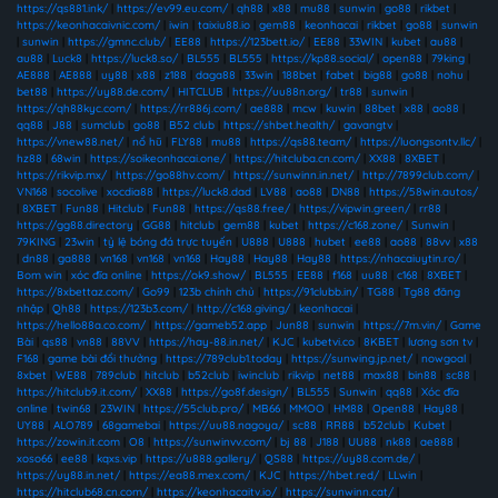
https://qs881.ink/
|
https://ev99.eu.com/
|
qh88
|
x88
|
mu88
|
sunwin
|
go88
|
rikbet
|
https://keonhacaivnic.com/
|
iwin
|
taixiu88.io
|
gem88
|
keonhacai
|
rikbet
|
go88
|
sunwin
|
sunwin
|
https://gmnc.club/
|
EE88
|
https://123bett.io/
|
EE88
|
33WIN
|
kubet
|
au88
|
au88
|
Luck8
|
https://luck8.so/
|
BL555
|
BL555
|
https://kp88.social/
|
open88
|
79king
|
AE888
|
AE888
|
uy88
|
x88
|
z188
|
daga88
|
33win
|
188bet
|
fabet
|
big88
|
go88
|
nohu
|
bet88
|
https://uy88.de.com/
|
HITCLUB
|
https://uu88n.org/
|
tr88
|
sunwin
|
https://qh88kyc.com/
|
https://rr886j.com/
|
ae888
|
mcw
|
kuwin
|
88bet
|
x88
|
ao88
|
qq88
|
J88
|
sumclub
|
go88
|
B52 club
|
https://shbet.health/
|
gavangtv
|
https://vnew88.net/
|
nổ hũ
|
FLY88
|
mu88
|
https://qs88.team/
|
https://luongsontv.llc/
|
hz88
|
68win
|
https://soikeonhacai.one/
|
https://hitcluba.cn.com/
|
XX88
|
8XBET
|
https://rikvip.mx/
|
https://go88hv.com/
|
https://sunwinn.in.net/
|
http://7899club.com/
|
VN168
|
socolive
|
xocdia88
|
https://luck8.dad
|
LV88
|
ao88
|
DN88
|
https://58win.autos/
|
8XBET
|
Fun88
|
Hitclub
|
Fun88
|
https://qs88.free/
|
https://vipwin.green/
|
rr88
|
https://gg88.directory
|
GG88
|
hitclub
|
gem88
|
kubet
|
https://c168.zone/
|
Sunwin
|
79KING
|
23win
|
tỷ lệ bóng đá trực tuyến
|
U888
|
U888
|
hubet
|
ee88
|
ao88
|
88vv
|
x88
|
dn88
|
ga888
|
vn168
|
vn168
|
vn168
|
Hay88
|
Hay88
|
Hay88
|
https://nhacaiuytin.ro/
|
Bom win
|
xóc đĩa online
|
https://ok9.show/
|
BL555
|
EE88
|
f168
|
uu88
|
c168
|
8XBET
|
https://8xbettaz.com/
|
Go99
|
123b chính chủ
|
https://91clubb.in/
|
TG88
|
Tg88 đăng
nhập
|
Qh88
|
https://123b3.com/
|
http://c168.giving/
|
keonhacai
|
https://hello88a.co.com/
|
https://gameb52.app
|
Jun88
|
sunwin
|
https://7m.vin/
|
Game
Bài
|
qs88
|
vn88
|
88VV
|
https://hay-88.in.net/
|
KJC
|
kubetvi.co
|
8KBET
|
lương sơn tv
|
F168
|
game bài đổi thưởng
|
https://789club1.today
|
https://sunwing.jp.net/
|
nowgoal
|
8xbet
|
WE88
|
789club
|
hitclub
|
b52club
|
iwinclub
|
rikvip
|
net88
|
max88
|
bin88
|
sc88
|
https://hitclub9.it.com/
|
XX88
|
https://go8f.design/
|
BL555
|
Sunwin
|
qq88
|
Xóc đĩa
online
|
twin68
|
23WIN
|
https://55club.pro/
|
MB66
|
MMOO
|
HM88
|
Open88
|
Hay88
|
UY88
|
ALO789
|
68gamebai
|
https://uu88.nagoya/
|
sc88
|
RR88
|
b52club
|
Kubet
|
https://zowin.it.com
|
O8
|
https://sunwinvv.com/
|
bj 88
|
J188
|
UU88
|
nk88
|
ae888
|
xoso66
|
ee88
|
kqxs.vip
|
https://u888.gallery/
|
QS88
|
https://uy88.com.de/
|
https://uy88.in.net/
|
https://ea88.mex.com/
|
KJC
|
https://hbet.red/
|
LLwin
|
https://hitclub68.cn.com/
|
https://keonhacaitv.io/
|
https://sunwinn.cat/
|