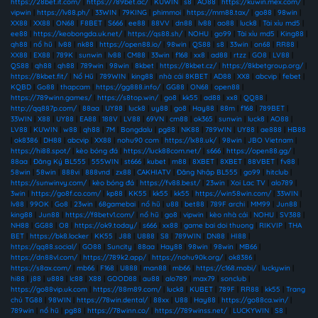
https://28bet.it.com/
|
https://789bet.ac/
|
KUWIN
|
s8
|
AO88
|
https://kuwin.mex.com/
|
vipwin
|
https://lv88.ph/
|
33WIN
|
79KING
|
phimmoi
|
https://mm88.tax/
|
go88
|
98win
|
XX88
|
XX88
|
ON68
|
F8BET
|
S666
|
ee88
|
88VV
|
dn88
|
lv88
|
ao88
|
luck8
|
Tài xỉu md5
|
ee88
|
https://keobongda.uk.net/
|
https://qs88.sh/
|
NOHU
|
go99
|
Tài xỉu md5
|
King88
|
qh88
|
nổ hũ
|
lv88
|
nk88
|
https://open88.io/
|
98win
|
QS88
|
s8
|
33win
|
on68
|
RR88
|
XX88
|
EX88
|
789K
|
sunwin
|
lv88
|
CM88
|
33win
|
f168
|
xx8
|
ad88
|
rtzz
|
GO8
|
LV88
|
QS88
|
qh88
|
qh88
|
789win
|
98win
|
8kbet
|
https://8kbet.cz/
|
https://8kbetgroup.org/
|
https://8kbet.fit/
|
Nổ Hũ
|
789WIN
|
king88
|
nhà cái 8KBET
|
AD88
|
XX8
|
abcvip
|
febet
|
KQBD
|
Go88
|
thapcam
|
https://gg888.info/
|
GG88
|
ON68
|
open88
|
https://789winn.games/
|
https://s8top.win/
|
go8
|
kk55
|
ad88
|
xx8
|
QQ88
|
http://qq887p.com/
|
88aa
|
UY88
|
luck8
|
uy88
|
go8
|
Hay88
|
88m
|
f168
|
789BET
|
33WIN
|
X88
|
UY88
|
EA88
|
188V
|
LV88
|
69VN
|
cm88
|
ok365
|
sunwin
|
luck8
|
AO88
|
LV88
|
KUWIN
|
w88
|
qh88
|
7M
|
Bongdalu
|
pg88
|
NK88
|
789WIN
|
UY88
|
ae888
|
HB88
|
ok8386
|
DH88
|
abcvip
|
XX88
|
nohu90 com
|
https://lx88.uk/
|
98win
|
JBO Vietnam
|
https://hi88.spot/
|
kèo bóng đá
|
https://luck88com.net/
|
s666
|
https://open88.gg/
|
88aa
|
Đăng Ký BL555
|
555WIN
|
st666
|
kubet
|
m88
|
8XBET
|
8XBET
|
88VBET
|
fv88
|
58win
|
58win
|
888vi
|
888vnd
|
zx88
|
CAKHIATV
|
Đăng Nhập BL555
|
go99
|
hitclub
|
https://sunwinvy.com/
|
kèo bóng đá
|
https://fv88.best/
|
23win
|
Xoi Lac TV
|
alo789
|
3win
|
https://go8f.co.com/
|
kp88
|
KK55
|
kk55
|
kk55
|
https://win58win.com/
|
33WIN
|
lv88
|
99OK
|
Go8
|
23win
|
68gamebai
|
nổ hũ
|
u88
|
bet88
|
789F archi
|
MM99
|
Jun88
|
king88
|
Jun88
|
https://f8betv1.com/
|
nổ hũ
|
go8
|
vipwin
|
kèo nhà cái
|
NOHU
|
SV388
|
NH88
|
GG88
|
O8
|
https://ok9.today/
|
s666
|
xx88
|
game bai doi thuong
|
RIKVIP
|
THA
BET
|
https://bk8.locker
|
KK55
|
J88
|
U888
|
S8
|
789WIN
|
DN88
|
HI88
|
https://qq88.social/
|
GO88
|
Suncity
|
88aa
|
Hay88
|
98win
|
98win
|
MB66
|
https://dn88vl.com/
|
https://789k2.app/
|
https://nohu90k.org/
|
ok8386
|
https://s8ax.com/
|
mb66
|
F168
|
U888
|
man88
|
mb66
|
https://c168.mobi/
|
luckywin
|
hi88
|
j88
|
u888
|
lc88
|
X88
|
GOOD88
|
au88
|
alo789
|
max79
|
sonclub
|
https://go88vip.uk.com
|
https://88m89.com/
|
luck8
|
KUBET
|
789F
|
RR88
|
kk55
|
Trang
chủ TG88
|
98WIN
|
https://78win.dental/
|
88xx
|
U88
|
Hay88
|
https://go88ca.win/
|
789win
|
nổ hũ
|
pg88
|
https://78winn.co/
|
https://789winss.net/
|
LUCKYWIN
|
S8
|