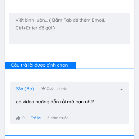
Câu trả lời được bình chọn
SW (Bá)
Quản trị viên
có video hướng dẫn rồi mà bạn nhỉ?
0
Trả lời
5 năm trước