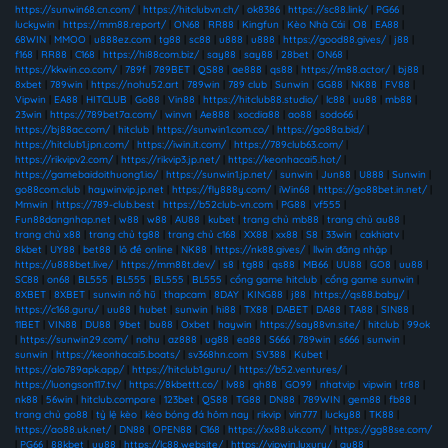
https://sunwin68.cn.com/
|
https://hitclubvn.ch/
|
ok8386
|
https://sc88.link/
|
PG66
|
luckywin
|
https://mm88.report/
|
ON68
|
RR88
|
Kingfun
|
Kèo Nhà Cái
|
O8
|
EA88
|
68WIN
|
MMOO
|
u888ez.com
|
tg88
|
sc88
|
u888
|
u888
|
https://good88.gives/
|
j88
|
f168
|
RR88
|
C168
|
https://hi88com.biz/
|
say88
|
say88
|
28bet
|
ON68
|
https://kkwin.co.com/
|
789f
|
789BET
|
QS88
|
ae888
|
qs88
|
https://m88.actor/
|
bj88
|
8xbet
|
789win
|
https://nohu52.art
|
789win
|
789 club
|
Sunwin
|
GG88
|
NK88
|
FV88
|
Vipwin
|
EA88
|
HITCLUB
|
Go88
|
Vin88
|
https://hitclub88.studio/
|
lc88
|
uu88
|
mb88
|
23win
|
https://789bet7a.com/
|
winvn
|
Ae888
|
xocdia88
|
ao88
|
sodo66
|
https://bj88ac.com/
|
hitclub
|
https://sunwin1.com.co/
|
https://go88a.bid/
|
https://hitclub1.jpn.com/
|
https://iwin.it.com/
|
https://789club63.com/
|
https://rikvipv2.com/
|
https://rikvip3.jp.net/
|
https://keonhacai5.hot/
|
https://gamebaidoithuong1.io/
|
https://sunwin1.jp.net/
|
sunwin
|
Jun88
|
U888
|
Sunwin
|
go88com.club
|
haywinvip.jp.net
|
https://fly888y.com/
|
iWin68
|
https://go88bet.in.net/
|
Mmwin
|
https://789-club.best
|
https://b52club-vn.com
|
PG88
|
vf555
|
Fun88dangnhap.net
|
w88
|
w88
|
AU88
|
kubet
|
trang chủ mb88
|
trang chủ au88
|
trang chủ x88
|
trang chủ tg88
|
trang chủ c168
|
XX88
|
xx88
|
S8
|
33win
|
cakhiatv
|
8kbet
|
UY88
|
bet88
|
lô đề online
|
NK88
|
https://nk88.gives/
|
llwin đăng nhập
|
https://u888bet.live/
|
https://mm88t.dev/
|
s8
|
tg88
|
qs88
|
MB66
|
UU88
|
GO8
|
uu88
|
SC88
|
on68
|
BL555
|
BL555
|
BL555
|
BL555
|
cổng game hitclub
|
cổng game sunwin
|
8XBET
|
8XBET
|
sunwin nổ hũ
|
thapcam
|
8DAY
|
KING88
|
j88
|
https://qs88.baby/
|
https://c168.guru/
|
uu88
|
hubet
|
sunwin
|
hi88
|
TX88
|
DABET
|
DA88
|
TA88
|
SIN88
|
11BET
|
VIN88
|
DU88
|
9bet
|
bu88
|
Oxbet
|
haywin
|
https://say88vn.site/
|
hitclub
|
99ok
|
https://sunwin29.com/
|
nohu
|
az888
|
ug88
|
ea88
|
S666
|
789win
|
s666
|
sunwin
|
sunwin
|
https://keonhacai5.boats/
|
sv368hn.com
|
SV388
|
Kubet
|
https://alo789apk.app/
|
https://hitclub1.guru/
|
https://b52.ventures/
|
https://luongson117.tv/
|
https://8kbettt.co/
|
lv88
|
qh88
|
GO99
|
nhatvip
|
vipwin
|
tr88
|
nk88
|
56win
|
hitclub.compare
|
123bet
|
QS88
|
TG88
|
DN88
|
789WIN
|
gem88
|
fb88
|
trang chủ go88
|
tỷ lệ kèo
|
kèo bóng đá hôm nay
|
rikvip
|
vin777
|
lucky88
|
TK88
|
https://ao88.uk.net/
|
DN88
|
OPEN88
|
C168
|
https://xx88.uk.com/
|
https://gg88se.com/
|
PG66
|
88kbet
|
uu88
|
https://lc88.website/
|
https://vipwin.luxury/
|
au88
|