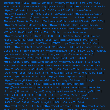
grandpashabet
|
EE88
|
https://88i.mobile/
|
https://88m.ae.org/
|
88M
|
88M
|
AO88
|
88M
|
Luck8
|
https://88aa.technology
|
jw88
|
98Win
|
TG88
|
DH88
|
AO88
|
123B
|
Luck8
|
https://dn88s.net/
|
https://go8.onl/
|
OKWIN
|
ao88
|
x88
|
https://ao88.cx/
|
https://nk88.select/
|
tr88
|
nk88
|
uu88
|
https://vsbet.love/
|
https://soikeo.jpn.com/
|
https://gamebai.ae.org/
|
23win
|
GG88
|
LLWIN
|
Tieulamtv
|
Tieulamtv
|
Tieulamtv
|
Tieulamtv
|
Tieulamtv
|
Tieulamtv
|
Tieulamtv
|
vu88
|
https://hitclub88.net/
|
C168
|
S666
|
https://s666.holiday/
|
đá gà trực tiếp
|
https://fv88.food/
|
86bet
|
sunwin
|
hitclub
|
Luongsontv
|
Luongsontv
|
EE88
|
BL555
|
KK55
|
KK55
|
S666
|
s666
|
vip66
|
123b
|
ee88
|
XX8
|
AD88
|
UY88
|
UY88
|
123b
|
sv388
|
qs88
|
https://vsbet.link/
|
onbet
|
https://febetvip.it.com/
|
RIKVIP
|
HITCLUB
|
GO88
|
SUNWIN
|
fabet
|
net88
|
mubet
|
AE888
|
AE888
|
o8
|
ON68
|
sunwin
|
uu88
|
88M
|
https://alahlyg.sa.com/
|
789win
|
https://on686.com/
|
https://on683.com/
|
F8BET
|
https://keonhacai5.com/
|
s666
|
ok8386
|
https://tylekeo88s.com/
|
qq88
|
c168
|
33win
|
BET88
|
nổ hũ
|
onbet
|
b52club
|
QS88
|
FV88
|
https://xoilac.movie/
|
https://rakhoitv.network/
|
alo789
|
GG88
|
789bet.tv
|
game bài đổi thưởng
|
kèo nhà cái 5
|
Luckywin
|
https://mobamonster.com/
|
https://on68i.com/
|
PG99
|
PG88
|
BET88
|
123bet
|
go88
|
go88
|
789bet
|
https://kubet773.com/
|
https://kubetqw.com/
|
https://mu886.pizza/
|
F168
|
ok8386
|
lương sơn tv
|
NK88
|
Luck8
|
Luck8
|
DN88
|
Bet88
|
Bet88
|
new88
|
O8
|
cf789
|
f168
|
https://on68c.com/
|
cm88
|
Jun88
|
JW88
|
cm88
|
F168
|
on68
|
https://taixiuonline.direct
|
w88
|
rikvip
|
u888
|
jw88
|
lv88
|
98win
|
ml88.vegas
|
VIP66
|
mv66
|
ml88
|
luck8
|
S666
|
789bet
|
qq88
|
Sunwin
|
8kbet
|
MK8
|
https://cakhiatv.express/
|
39bet
|
https://nhacaiuytin88.ae.org/
|
nohu90 com
|
https://go88club.ru.com/
|
kingfun
|
thabet
|
https://kqbd.mx
|
PG88
|
ok8386
|
https://cakhiatv365.com/
|
nowgoal
|
https://keonhacai5.ru.com/
|
EE88
|
nohu90
|
7m
|
LUCK8
|
NK88
|
sunwin
|
u888
|
kèo
nhà cái
|
tỷ lệ cá cược
|
trang cá độ bóng đá
|
tỷ lệ kèo nhà cái
|
sunwin
|
go88
|
cf68
|
cm88
|
u888
|
u888
|
qh88
|
KUBET88
|
UU88
|
https://on682.com/
|
Na99
|
https://llwin.you/
|
https://gg88.you/
|
BJ88
|
SV888
|
luck8
|
https://gk88-z1.com/
|
ok8386
|
ON68
|
789win
|
TK688
|
bongdalu
|
fb88
|
m88
|
win55
|
86bet
|
https://go88v2.net/
|
GG88
|
lv88
|
https://new88pm.com/
|
On68
|
https://gg88fun.com
|
go88
|
U888
|
Hello88
|
ABC88
|
VIPWIN
|
78WIN
|
MK8
|
on68
|
s66
|
XOSO66
|
LUCK8
|