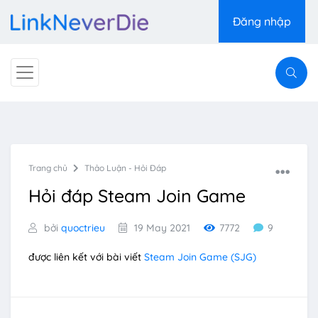
Đăng nhập
Trang chủ
Thảo Luận - Hỏi Đáp
Hỏi đáp Steam Join Game
bởi
quoctrieu
19 May 2021
7772
9
được liên kết với bài viết
Steam Join Game (SJG)