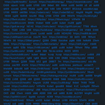
|
https://qs88.health/
|
Sunwin
|
https://new88.energy/
|
https://viscard.de.com/
|
X88
|
EX88
|
vipwin
|
tr88
|
qs88
|
UY88
|
U88
|
8kbet
|
88I
|
88AA
|
uu88
|
bet88
|
s8
|
s8
|
ao88
|
qh88
|
xoso66
|
QH88
|
MU88
|
uy88
|
x88
|
lv88
|
lc88
|
HUBET
|
B52club
|
xoso66vn.app
|
UY88
|
MM99
|
ok8386
|
https://vsbetz.net/
|
https://vsbet365.io/
|
Hay88
|
Hay88
|
Hay88
|
NK88
|
uy88
|
Ae888
|
new88
|
33ag
|
UY88
|
UY88
|
U88
|
98WIN
|
https://luck8.style/
|
https://13win.studio/
|
https://789p.biz/
|
https://98win.toys/
|
VIPWIN
|
S8
|
https://siu88.co.com
|
88NN
|
thabet
|
tk88
|
uu88
|
kubet
|
mu88
|
gg88
|
https://go8.ae.org/
|
Nổ Hũ
|
https://nohu.best/
|
https://go99.com.se/
|
TT88
|
68win
|
kuwin
|
TG88
|
LX88
|
lv88
|
https://luck8.esq/
|
https://luck8.games/
|
O8
|
VN88
|
EX88
|
https://sunwin20.info/
|
32win
|
Luck8
|
ee88
|
uu88
|
NOHU90
|
https://red88.de.com
|
https://uk88sport.com.se
|
max79
|
llwin
|
https://on68.live/
|
S8
|
kk55
|
lc88
|
789win
|
98WIN
|
S8
|
https://28bet.green/
|
QS88
|
CM88
|
Socolive
|
pg66
|
tt88
|
hello88
|
23win
|
888b
|
https://123ga.app/
|
https://sv368.markets/
|
68win
|
https://ok9.style/
|
mb88
|
sunwin
|
qq88
|
123b
|
https://rr88.com.se/
|
go88
|
uu88
|
kubet
|
789win
|
789p
|
u888
|
https://jw88s.com/
|
XIN88
|
uu88
|
X88
|
Tài xỉu online
|
KK55
|
bl555
|
https://iwinclub88.cam/
|
kubet
|
8kbet
|
huvip
|
huvip
|
https://nk88w.com/
|
sv888
|
J88
|
http://kuwinfi.com/
|
tg88
|
tg88
|
kkwin
|
lc88
|
tr88
|
DN88
|
https://kjc.ad/
|
MM88
|
UY88
|
789win
|
QS88
|
TR88
|
b52
|
go8
|
28BET
|
7m
|
https://xemtiso.com/
|
xóc đĩa
online
|
sao789
|
KWIN
|
https://789k2.net/
|
xx88
|
xx88.forex
|
jeetbuzz
|
wicket71
|
khela88
|
babu88
|
bd9
|
https://tr88.food/
|
Go99
|
UY88
|
https://rikvip88.cn.com/
|
h19
|
uu88
|
https://kubetmb.org/
|
mm88.yokohama
|
https://jun88media.com/
|
98win
|
sunwin
|
https://789club.meme/
|
https://tatarayume.org/
|
mu88
|
uu88
|
ae888
|
king88
|
UY88
|
LV88
|
QS88
|
x88
|
QS88
|
NOHU90
|
XN88
|
S666
|
https://nohu90-s.com/
|
https://sunwin20.health/
|
haywin
|
UU88
|
https://uu88.dog/
|
8xbet
|
TK88
|
TK88
|
Luck8
|
https://uu88sh.com/
|
VIPWIN
|
Kubet
|
good88
|
8kbet
|
KJC
|
Lucky88
|
789win
|
GK88
|
https://ok9.training/
|
c168
|
https://c168.stream/
|
https://78win.productions/
|
OK9
|
c168
|
23win
|
mb88
|
s666
|
AD88
|
XX8
|
xx8
|
ad88
|
BJ88
|
ALO789
|
king88
|
uu88
|
https://qs888.it.com/
|
bgd66
|
sunwin
|
AO88
|
https://xoso66a.uk.com/
|
https://nk88.food/
|
789win
|
win55
|
kubet
|
88vbet
|
LV88
|
KKWIN
|
32WIN
|
AO88
|
WinAZ
|
xx8
|
ad88
|
SC88
|
MM88
|
RR88 Đăng Nhập
|
https://33winf.fun/
|
C168
|
dn88
|