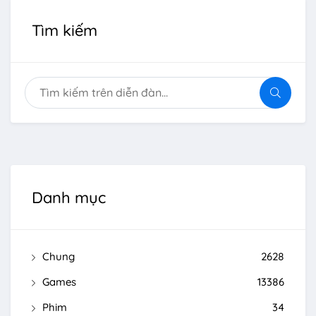
Tìm kiếm
Danh mục
Chung
2628
Games
13386
Phim
34