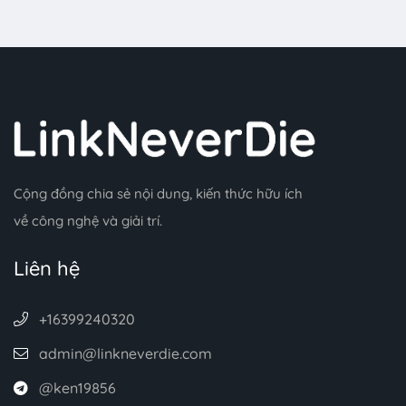
Cộng đồng chia sẻ nội dung, kiến thức hữu ích
về công nghệ và giải trí.
Liên hệ
+16399240320
admin@linkneverdie.com
@ken19856