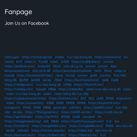
Fanpage
Join Us on Facebook
nettruyen
|
https://zinmanga.net
|
ufabet
|
truc tiep bong da
|
https://iwinclub.la/
|
Ku
casino
|
Ku11
|
xoilac tv
|
Fun88
|
kubet
|
sv388
|
https://sv368.direct/
|
sunwin
|
https://ee88vie.com/
|
Kubet88
|
78win
|
nhà cái uy tín
|
sunwin
|
sunwin
|
kqxs
ketquaxoso3.com
|
nhà cái lô đề
|
https://keonhacai.football/
|
IWIN
|
78win
|
xoilac tv
|
xoso66
|
https://keonhacai55.bet/
|
rikvip
|
hitclub
|
sunwin
|
go88
|
socolive
|
Trực tiếp
bóng đá
|
Alo789
|
Ae888
|
xôi lạc
|
v9bet
|
https://keonhacai.fund/
|
vip66
|
Vip66
|
https://mb66p.com/
|
truc tiep bong da
|
VIP66
|
https://78winnh.net/
|
https://mb66q.com/
|
Xoso66
|
MB66
|
https://mb66.life/
|
colatv trực tiếp bóng đá
|
colatv
|
colatv truc tiep bong da
|
colatv
|
colatv bóng đá trực tiếp
|
https://tylekeonhacai.futbol/
|
https://bshbet.com/
|
b52
|
b52
|
xx88
|
RR88
|
thapcamtv
|
xoilac
|
https://sunwin1.bz/
|
XX88
|
XX88
|
MM88
|
MM88
|
https://bluphim5.com/
|
luongsontv
|
RR88
|
XX88
|
MB66
|
gavangtv
|
cakhiatv
|
https://go88fc.com/
|
trực tiếp
nba
|
soi kèo
|
https://79king.express/
|
https://ok365.center/
|
https://xx88.me.uk/
|
https://gem88.bar/
|
https://vip79.fit/
|
BIN88
|
Go88
|
nowgoal
|
7m
|
https://choigamebai.org/
|
ok9
|
MB66
|
https://top10nhacaiuytin.win/
|
KJC
|
8xx
|
https://mm88.io/
|
https://rongbk888.com/
|
https://rongbk666.com/
|
RR88
|
kèo nhà cái
|
bet88
|
cakhiatv
|
https://hitclub.website/
|
https://rikbet.ltd/
|
kèo nhà cái
|
https://bomwin.tech/
|
https://b78win.net/
|
https://f8beta2.me/
|
KJC
|