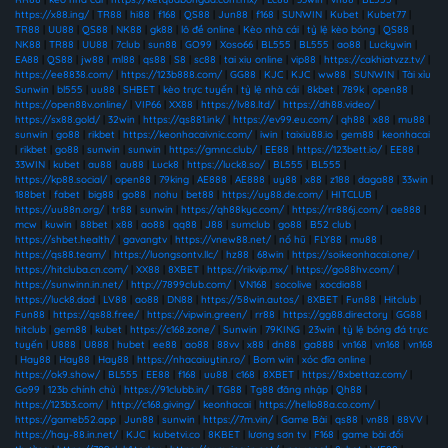
https://x88.ing/
|
TR88
|
hi88
|
f168
|
QS88
|
Jun88
|
f168
|
SUNWIN
|
Kubet
|
Kubet77
|
TR88
|
UU88
|
QS88
|
NK88
|
gk88
|
lô đề online
|
Kèo nhà cái
|
tỷ lệ kèo bóng
|
QS88
|
NK88
|
TR88
|
UU88
|
7club
|
sun88
|
GO99
|
Xoso66
|
BL555
|
BL555
|
ao88
|
Luckywin
|
EA88
|
QS88
|
jw88
|
ml88
|
qs88
|
S8
|
sc88
|
tai xiu online
|
vip88
|
https://cakhiatvzz.tv/
|
https://ee8838.com/
|
https://123b888.com/
|
GG88
|
KJC
|
KJC
|
ww88
|
SUNWIN
|
Tài xỉu
Sunwin
|
bl555
|
uu88
|
SHBET
|
kèo trực tuyến
|
tỷ lệ nhà cái
|
8kbet
|
789k
|
open88
|
https://open88v.online/
|
VIP66
|
XX88
|
https://lv88.ltd/
|
https://dh88.video/
|
https://sx88.gold/
|
32win
|
https://qs881.ink/
|
https://ev99.eu.com/
|
qh88
|
x88
|
mu88
|
sunwin
|
go88
|
rikbet
|
https://keonhacaivnic.com/
|
iwin
|
taixiu88.io
|
gem88
|
keonhacai
|
rikbet
|
go88
|
sunwin
|
sunwin
|
https://gmnc.club/
|
EE88
|
https://123bett.io/
|
EE88
|
33WIN
|
kubet
|
au88
|
au88
|
Luck8
|
https://luck8.so/
|
BL555
|
BL555
|
https://kp88.social/
|
open88
|
79king
|
AE888
|
AE888
|
uy88
|
x88
|
z188
|
daga88
|
33win
|
188bet
|
fabet
|
big88
|
go88
|
nohu
|
bet88
|
https://uy88.de.com/
|
HITCLUB
|
https://uu88n.org/
|
tr88
|
sunwin
|
https://qh88kyc.com/
|
https://rr886j.com/
|
ae888
|
mcw
|
kuwin
|
88bet
|
x88
|
ao88
|
qq88
|
J88
|
sumclub
|
go88
|
B52 club
|
https://shbet.health/
|
gavangtv
|
https://vnew88.net/
|
nổ hũ
|
FLY88
|
mu88
|
https://qs88.team/
|
https://luongsontv.llc/
|
hz88
|
68win
|
https://soikeonhacai.one/
|
https://hitcluba.cn.com/
|
XX88
|
8XBET
|
https://rikvip.mx/
|
https://go88hv.com/
|
https://sunwinn.in.net/
|
http://7899club.com/
|
VN168
|
socolive
|
xocdia88
|
https://luck8.dad
|
LV88
|
ao88
|
DN88
|
https://58win.autos/
|
8XBET
|
Fun88
|
Hitclub
|
Fun88
|
https://qs88.free/
|
https://vipwin.green/
|
rr88
|
https://gg88.directory
|
GG88
|
hitclub
|
gem88
|
kubet
|
https://c168.zone/
|
Sunwin
|
79KING
|
23win
|
tỷ lệ bóng đá trực
tuyến
|
U888
|
U888
|
hubet
|
ee88
|
ao88
|
88vv
|
x88
|
dn88
|
ga888
|
vn168
|
vn168
|
vn168
|
Hay88
|
Hay88
|
Hay88
|
https://nhacaiuytin.ro/
|
Bom win
|
xóc đĩa online
|
https://ok9.show/
|
BL555
|
EE88
|
f168
|
uu88
|
c168
|
8XBET
|
https://8xbettaz.com/
|
Go99
|
123b chính chủ
|
https://91clubb.in/
|
TG88
|
Tg88 đăng nhập
|
Qh88
|
https://123b3.com/
|
http://c168.giving/
|
keonhacai
|
https://hello88a.co.com/
|
https://gameb52.app
|
Jun88
|
sunwin
|
https://7m.vin/
|
Game Bài
|
qs88
|
vn88
|
88VV
|
https://hay-88.in.net/
|
KJC
|
kubetvi.co
|
8KBET
|
lương sơn tv
|
F168
|
game bài đổi