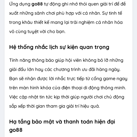
Ứng dụng
go88
tự động ghi nhớ thói quen giải trí để đề
xuất những sảnh chơi phù hợp với cá nhân. Sự tinh tế
trong khâu thiết kế mang lại trải nghiệm cá nhân hóa
vô cùng tuyệt vời cho bạn.
Hệ thống nhắc lịch sự kiện quan trọng
Tính năng thông báo giúp hội viên không bỏ lỡ những
giải đấu lớn hay các chương trình ưu đãi hàng ngày.
Bạn sẽ nhận được lời nhắc trực tiếp từ cổng game ngay
trên màn hình khóa của điện thoại di động thông minh.
Việc cập nhật tin tức kịp thời giúp người chơi chủ động
sắp xếp thời gian tham gia giải trí hiệu quả.
Hạ tầng bảo mật và thanh toán hiện đại
go88