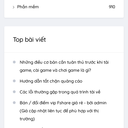
Phần mềm
910
Top bài viết
Những điều cơ bản cần tuân thủ trước khi tải
game, cài game và chơi game là gì?
Hướng dẫn tắt chặn quảng cáo
Các lỗi thường gặp trong quá trình tải về
Bán / đổi điểm vip Fshare giá rẻ - bởi admin
(Giá cập nhật liên tục để phù hợp với thị
trường)