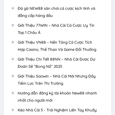
Đá gà NEW88 sân chơi cá cược kịch tính và
đẳng cấp hàng đầu
Giới Thiệu 77WIN – Nhà Cái Cá Cược Uy Tín
Top 1 Châu Á
Giới Thiệu VN88 – Nền Tảng Cá Cược Tích
Hợp Casino, Thể Thao Và Game Đổi Thưởng
Giới Thiệu Chi Tiết 88NN – Nhà Cái Được Dự
Đoán Sẽ “Bùng Nổ” 2025
Giới Thiệu Saowin – Nhà Cái Mới Nhưng Đầy
Tiềm Lực Trên Thị Trường
Hướng dẫn đăng ký tài khoản New88 nhanh
nhất cho người mới
Kèo Nhà Cái 5 - Trải Nghiệm Liền Tay Khuấy