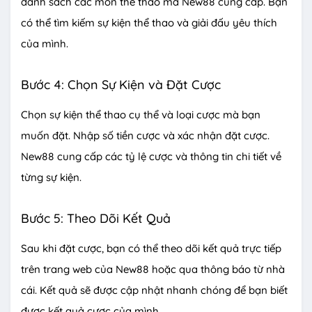
danh sách các môn thể thao mà New88 cung cấp. Bạn
có thể tìm kiếm sự kiện thể thao và giải đấu yêu thích
của mình.
Bước 4: Chọn Sự Kiện và Đặt Cược
Chọn sự kiện thể thao cụ thể và loại cược mà bạn
muốn đặt. Nhập số tiền cược và xác nhận đặt cược.
New88 cung cấp các tỷ lệ cược và thông tin chi tiết về
từng sự kiện.
Bước 5: Theo Dõi Kết Quả
Sau khi đặt cược, bạn có thể theo dõi kết quả trực tiếp
trên trang web của New88 hoặc qua thông báo từ nhà
cái. Kết quả sẽ được cập nhật nhanh chóng để bạn biết
được kết quả cược của mình.