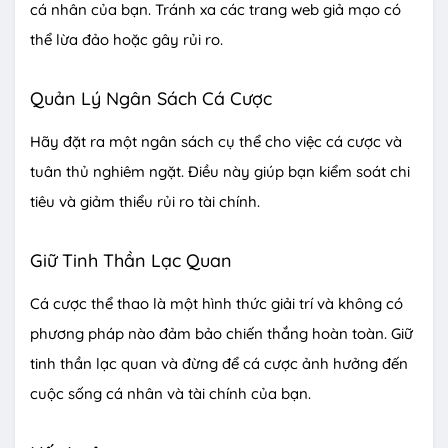
cá nhân của bạn. Tránh xa các trang web giả mạo có
thể lừa đảo hoặc gây rủi ro.
Quản Lý Ngân Sách Cá Cược
Hãy đặt ra một ngân sách cụ thể cho việc cá cược và
tuân thủ nghiêm ngặt. Điều này giúp bạn kiểm soát chi
tiêu và giảm thiểu rủi ro tài chính.
Giữ Tinh Thần Lạc Quan
Cá cược thể thao là một hình thức giải trí và không có
phương pháp nào đảm bảo chiến thắng hoàn toàn. Giữ
tinh thần lạc quan và đừng để cá cược ảnh hưởng đến
cuộc sống cá nhân và tài chính của bạn.