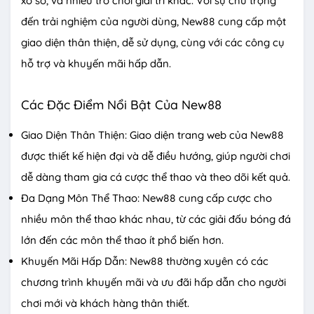
xổ số, và nhiều trò chơi giải trí khác. Với sự chú trọng
đến trải nghiệm của người dùng, New88 cung cấp một
giao diện thân thiện, dễ sử dụng, cùng với các công cụ
hỗ trợ và khuyến mãi hấp dẫn.
Các Đặc Điểm Nổi Bật Của New88
Giao Diện Thân Thiện: Giao diện trang web của New88
được thiết kế hiện đại và dễ điều hướng, giúp người chơi
dễ dàng tham gia cá cược thể thao và theo dõi kết quả.
Đa Dạng Môn Thể Thao: New88 cung cấp cược cho
nhiều môn thể thao khác nhau, từ các giải đấu bóng đá
lớn đến các môn thể thao ít phổ biến hơn.
Khuyến Mãi Hấp Dẫn: New88 thường xuyên có các
chương trình khuyến mãi và ưu đãi hấp dẫn cho người
chơi mới và khách hàng thân thiết.