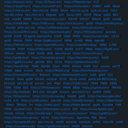
https://bomwin.tech/
|
https://b78win.net/
|
https://f8beta2.me/
|
KJC
|
https://rikvip97.art/
|
https://sunwin97.art/
|
https://kclub.team/
|
SHBET
|
xx88
|
8kbet
|
https://rr88.se.net/
|
kèo nhà cái
|
RR88
|
78win
|
nha cai uy tin
|
ty le ca cuoc
|
7mcn
|
Xóc đĩa online
|
Kèo nhà cái 5
|
88goals
|
iwin
|
Tài xỉu MD5
|
1GOM
|
Rikvip
|
Go88
|
B52
club
|
max88
|
MM88
|
https://iwinclub.ru.com/
|
RIKVIP
|
RIKVIP
|
789win
|
go88
|
xoso66
|
https://cm88.dad/
|
https://hi88.uno/
|
https://iwin.sa.com/
|
go88
|
https://mm88.press/
|
Xoso66
|
phim sex vlxx
|
https://xx88brand.com/
|
https://b52club.sa.com/
|
https://sunwin19.cn.com/
|
https://keonhacai.gdn/
|
https://789clubb.one/
|
iwinclub
|
bin88
|
GG88
|
tải game daominhha
|
GG88
|
XX88
|
RR88
|
https://sunwin.talk/
|
nổ hũ
|
go88
|
Hitclub
|
PG99
|
https://pg66.us.com/
|
MB66
|
Jun88
|
MB66
|
open88
|
https://f168slot.com/
|
https://open886.com/
|
https://open88.today/
|
MB66
|
Sv368
|
OPEN88
|
PG99
|
https://hi88s.com/
|
FLY88
|
Bet88
|
nn777
|
MB66
|
https://fly88.uno/
|
789win
|
vaobet
|
SC88
|
GO88
|
dt68
|
kèo nhà cái
|
https://sunwin99.ceo/
|
https://go88.deal/
|
https://hitclubsbs.jp.net/
|
https://keonhacai.voto/
|
GG88
|
https://gg88.co.com/
|
gem88
|
B52
|
nổ hũ
|
https://tylekeonhacai.life/
|
https://new88.biz/
|
PG88
|
Bet168
|
23win
|
RR88
|
Hitclub
|
Go88
|
Iwin
|
sunwin
|
win79
|
V9bet
|
kqbd
|
sunwin
|
33win
|
https://8kbet.org/
|
https://keonhacaitop.com/
|
https://manclub99.com/
|
Bomwin
|
https://keonhacai95.com/
|
xx88
|
go88
|
b52
|
789club
|
rikvip
|
go88
|
hitclub
|
socolive
|
nổ hũ
|
tài xỉu online
|
game bài đổi thưởng
|
b52club
|
kèo nhà cái
|
sunwin
|
iwin
|
i9bet
|
https://rr88it.com/
|
FB88
|
FB88
|
FB88
|
FB88
|
FB88
|
b52
|
https://789clubze.win/
|
RR88
|
สล็อต
|
https://luphim.com/
|
79KING
|
https://kjc.football/
|
B52 club
|
Bong88
|
Sunwin
|
xem phim fun
|
ae888
|
CM88
|
https://88aa.actor/
|
https://b52club.money/
|
Max88
|
go88
|
https://keobongda.cafe/
|
uu88
|
KJC
|
https://cm88.vision/
|
open88
|
https://new88.market/
|
https://28bet.blue/
|
78Win
|
789club
|
7m
|
https://hi88c.com/
|
https://f8bet.dental/
|
go88
|
Socolive
|
F168
|
FB88
|
socolive1 com
|
https://thienhabet.ru.com/
|
E88
|
https://www.fly888.club/
|
hitclub
|
hitclub
|
https://mu88.help/
|
https://sunwinn.za.com/
|
https://go881.jp.net/
|
https://lodeonline.gb.net/
|
Nổ hũ
|
https://bom.win/
|
Ngonclub
|
f168
|
33win
|
https://bongdalu88.co/
|
kèo nhà cái
|
net88
|
iwinclub
|
manclub
|
GMNC
|
Nohu90
|
cm88
|
https://new88.movie/
|
https://go88club4.com/
|
MM88
|
Sanclub
|