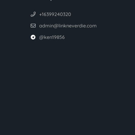
+16399240320
admin@linkneverdie.com
@ken19856