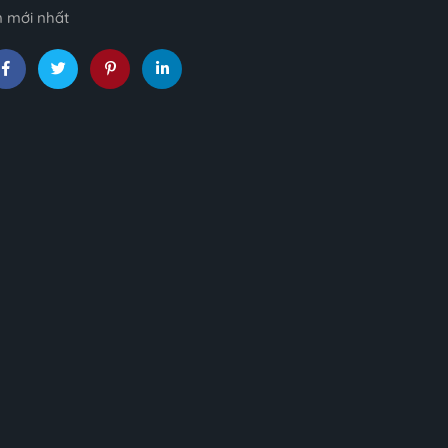
n mới nhất