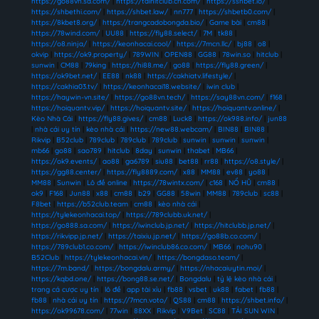
https://go88vn.sa.com/
|
https://taihitclub.cn.com/
|
https://sshbet.io/
|
https://shbethi.com/
|
https://shbet.law/
|
nn777
|
https://shbetb0.com/
|
https://8kbet8.org/
|
https://trangcadobongda.bio/
|
Game bài
|
cm88
|
https://78wind.com/
|
UU88
|
https://fly88.select/
|
7M
|
tk88
|
https://o8.ninja/
|
https://keonhacai.cool/
|
https://7mcn.llc/
|
bj88
|
o8
|
okvip
|
https://ok9.property/
|
789WIN
|
OPEN88
|
GG88
|
78win.so
|
hitclub
|
sunwin
|
CM88
|
79king
|
https://hi88.me/
|
go88
|
https://fly88.green/
|
https://ok9bet.net/
|
EE88
|
nk88
|
https://cakhiatv.lifestyle/
|
https://cakhia03.tv/
|
https://keonhacai18.website/
|
iwin club
|
https://haywin-vn.site/
|
https://go88vn.tech/
|
https://say88vn.com/
|
f168
|
https://hoiquantv.vip/
|
https://hoiquantv.site/
|
https://hoiquantv.online/
|
Kèo Nhà Cái
|
https://fly88.gives/
|
cm88
|
Luck8
|
https://ok988.info/
|
jun88
|
nhà cái uy tín
|
kèo nhà cái
|
https://new88.webcam/
|
BIN88
|
BIN88
|
Rikvip
|
B52club
|
789club
|
789club
|
789club
|
sunwin
|
sunwin
|
sunwin
|
mb66
|
go88
|
sao789
|
hitclub
|
8day
|
sunwin
|
thabet
|
MB66
|
https://ok9.events/
|
ao88
|
ga6789
|
siu88
|
bet88
|
rr88
|
https://o8.style/
|
https://gg88.center/
|
https://fly8889.com/
|
x88
|
MM88
|
ev88
|
yo88
|
MM88
|
Sunwin
|
Lô đề online
|
https://78wintx.com/
|
c168
|
NỔ HŨ
|
cm88
|
ok9
|
F168
|
Jun88
|
x88
|
cm88
|
b29
|
GG88
|
58win
|
MM88
|
789club
|
sc88
|
F8bet
|
https://b52club.team
|
cm88
|
kèo nhà cái
|
https://tylekeonhacai.top/
|
https://789clubb.uk.net/
|
https://go888.sa.com/
|
https://iwinclub.jp.net/
|
https://hitclubb.jp.net/
|
https://rikvipp.jp.net/
|
https://taixiu.jp.net/
|
https://go88b.co.com/
|
https://789club1.co.com/
|
https://iwinclub86.co.com/
|
MB66
|
nohu90
|
B52Club
|
https://tylekeonhacai.vin/
|
https://bongdaso.team/
|
https://7m.band/
|
https://bongdalu.army/
|
https://nhacaiuytin.moi/
|
https://kqbd.one/
|
https://bong88.se.net/
|
Bongdalu
|
tỷ lệ kèo nhà cái
|
trang cá cược uy tín
|
lô đề
|
app tài xỉu
|
fb88
|
vsbet
|
uk88
|
fabet
|
fb88
|
fb88
|
nhà cái uy tín
|
https://7mcn.voto/
|
QS88
|
cm88
|
https://shbet.info/
|
https://ok99678.com/
|
77win
|
88XX
|
Rikvip
|
V9Bet
|
SC88
|
TẢI SUN WIN
|