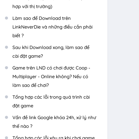
hợp với thị trường)
Làm sao để Download trên
LinkNeverDie và những điều cần phải
biết ?
Sau khi Download xong, làm sao để
cài đặt game?
Game trên LND có chơi được Coop -
Multiplayer - Online không? Nếu có
làm sao để chơi?
Tổng hợp các lỗi trong quá trình cài
đặt game
Vấn đề link Google khóa 24h, xử lý như
thế nào ?
Tổng hợp các lỗi xảy ra khi chơi game