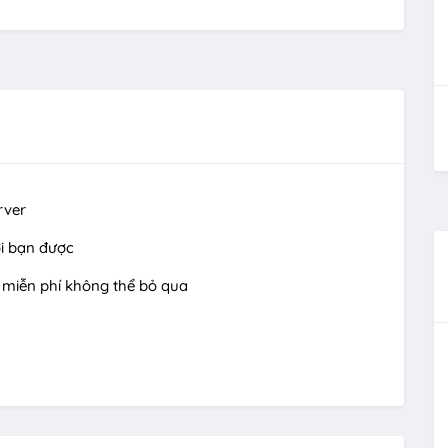
rver
ới bạn được
 miễn phí không thể bỏ qua