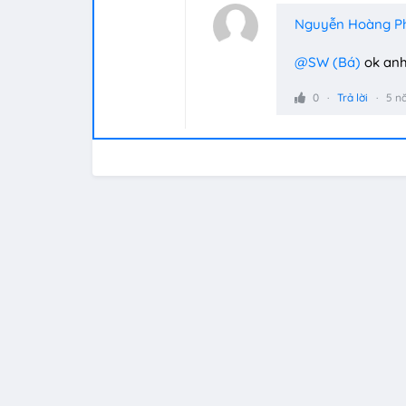
Nguyễn Hoàng P
@SW (Bá)
ok an
0
Trả lời
5 n