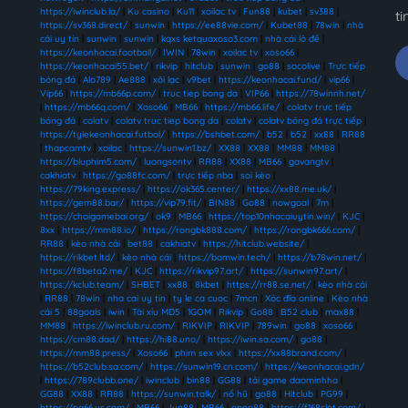
https://iwinclub.la/
|
Ku casino
|
Ku11
|
xoilac tv
|
Fun88
|
kubet
|
sv388
|
ti
https://sv368.direct/
|
sunwin
|
https://ee88vie.com/
|
Kubet88
|
78win
|
nhà
cái uy tín
|
sunwin
|
sunwin
|
kqxs ketquaxoso3.com
|
nhà cái lô đề
|
https://keonhacai.football/
|
IWIN
|
78win
|
xoilac tv
|
xoso66
|
https://keonhacai55.bet/
|
rikvip
|
hitclub
|
sunwin
|
go88
|
socolive
|
Trực tiếp
bóng đá
|
Alo789
|
Ae888
|
xôi lạc
|
v9bet
|
https://keonhacai.fund/
|
vip66
|
Vip66
|
https://mb66p.com/
|
truc tiep bong da
|
VIP66
|
https://78winnh.net/
|
https://mb66q.com/
|
Xoso66
|
MB66
|
https://mb66.life/
|
colatv trực tiếp
bóng đá
|
colatv
|
colatv truc tiep bong da
|
colatv
|
colatv bóng đá trực tiếp
|
https://tylekeonhacai.futbol/
|
https://bshbet.com/
|
b52
|
b52
|
xx88
|
RR88
|
thapcamtv
|
xoilac
|
https://sunwin1.bz/
|
XX88
|
XX88
|
MM88
|
MM88
|
https://bluphim5.com/
|
luongsontv
|
RR88
|
XX88
|
MB66
|
gavangtv
|
cakhiatv
|
https://go88fc.com/
|
trực tiếp nba
|
soi kèo
|
https://79king.express/
|
https://ok365.center/
|
https://xx88.me.uk/
|
https://gem88.bar/
|
https://vip79.fit/
|
BIN88
|
Go88
|
nowgoal
|
7m
|
https://choigamebai.org/
|
ok9
|
MB66
|
https://top10nhacaiuytin.win/
|
KJC
|
8xx
|
https://mm88.io/
|
https://rongbk888.com/
|
https://rongbk666.com/
|
RR88
|
kèo nhà cái
|
bet88
|
cakhiatv
|
https://hitclub.website/
|
https://rikbet.ltd/
|
kèo nhà cái
|
https://bomwin.tech/
|
https://b78win.net/
|
https://f8beta2.me/
|
KJC
|
https://rikvip97.art/
|
https://sunwin97.art/
|
https://kclub.team/
|
SHBET
|
xx88
|
8kbet
|
https://rr88.se.net/
|
kèo nhà cái
|
RR88
|
78win
|
nha cai uy tin
|
ty le ca cuoc
|
7mcn
|
Xóc đĩa online
|
Kèo nhà
cái 5
|
88goals
|
iwin
|
Tài xỉu MD5
|
1GOM
|
Rikvip
|
Go88
|
B52 club
|
max88
|
MM88
|
https://iwinclub.ru.com/
|
RIKVIP
|
RIKVIP
|
789win
|
go88
|
xoso66
|
https://cm88.dad/
|
https://hi88.uno/
|
https://iwin.sa.com/
|
go88
|
https://mm88.press/
|
Xoso66
|
phim sex vlxx
|
https://xx88brand.com/
|
https://b52club.sa.com/
|
https://sunwin19.cn.com/
|
https://keonhacai.gdn/
|
https://789clubb.one/
|
iwinclub
|
bin88
|
GG88
|
tải game daominhha
|
GG88
|
XX88
|
RR88
|
https://sunwin.talk/
|
nổ hũ
|
go88
|
Hitclub
|
PG99
|
https://pg66.us.com/
|
MB66
|
Jun88
|
MB66
|
open88
|
https://f168slot.com/
|