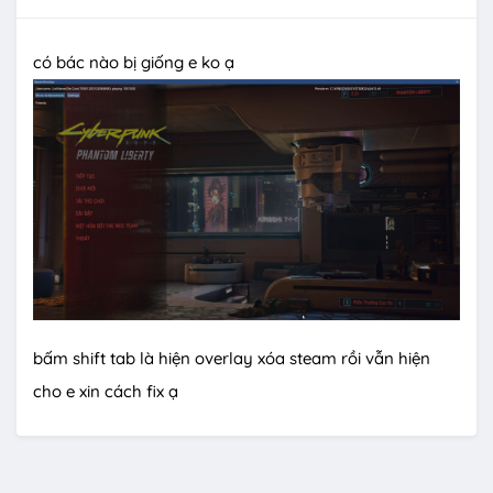
có bác nào bị giống e ko ạ
bấm shift tab là hiện overlay xóa steam rồi vẫn hiện
cho e xin cách fix ạ