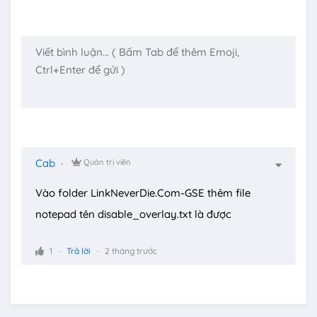
Cab
Quản trị viên
Vào folder LinkNeverDie.Com-GSE thêm file
notepad tên disable_overlay.txt là được
1
Trả lời
2 tháng trước