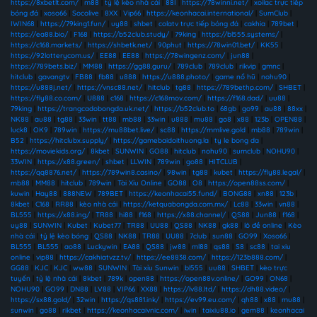
https://8xbetlt.com/
|
m88
|
tỷ lệ kèo nhà cái
|
88I
|
https://78winni.net/
|
xoilac trực tiếp
bóng đá
|
xoso66
|
Socolive
|
8XX
|
Vip66
|
https://keonhacai.international/
|
SumClub
|
IWIN68
|
https://79king1.fun/
|
uy88
|
shbet
|
colatv trực tiếp bóng đá
|
cakhia
|
789bet
|
https://ea88.bio/
|
F168
|
https://b52club.study/
|
79king
|
https://bl555.systems/
|
https://c168.markets/
|
https://shbetk.net/
|
90phut
|
https://78win01.bet/
|
KK55
|
https://92lotterycom.us/
|
EE88
|
EE88
|
https://78wingenz.com/
|
jun88
|
https://789bets.biz/
|
MM88
|
https://gg88.guru/
|
789club
|
789club
|
rikvip
|
gmnc
|
hitclub
|
gavangtv
|
FB88
|
fb88
|
u888
|
https://u888.photo/
|
game nổ hũ
|
nohu90
|
https://u888j.net/
|
https://vnsc88.net/
|
hitclub
|
tg88
|
https://789bethp.com/
|
SHBET
|
https://fly88.co.com/
|
U888
|
c168
|
https://c168mov.com/
|
https://f168.dad/
|
uu88
|
79king
|
https://trangcadobongda.uk.net/
|
https://b52club.to
|
68gb
|
go99
|
au88
|
88xx
|
NK88
|
au88
|
tg88
|
33win
|
tt88
|
mb88
|
33win
|
u888
|
mu88
|
go8
|
x88
|
123b
|
OPEN88
|
luck8
|
OK9
|
789win
|
https://mu88bet.live/
|
sc88
|
https://mmlive.gold
|
mb88
|
789win
|
B52
|
https://hitclubx.supply/
|
https://gamebaidoithuong.la
|
ty le bong da
|
https://moviekids.org/
|
8kbet
|
SUNWIN
|
GO88
|
hitclub
|
nohu90
|
sumclub
|
NOHU90
|
33WIN
|
https://x88.green/
|
shbet
|
LLWIN
|
789win
|
go88
|
HITCLUB
|
https://qq8876.net/
|
https://789win8.casino/
|
98win
|
tg88
|
kubet
|
https://fly88.legal/
|
mb88
|
MM88
|
hitclub
|
789win
|
Tài Xỉu Online
|
GO88
|
O8
|
https://open88ss.com/
|
kuwin
|
Hay88
|
888NEW
|
789BET
|
https://keonhacai55.fund/
|
BONG88
|
xn88
|
123b
|
8kbet
|
C168
|
RR88
|
kèo nhà cái
|
https://ketquabongda.com.mx/
|
Lc88
|
33win
|
vn88
|
BL555
|
https://x88.ing/
|
TR88
|
hi88
|
f168
|
https://x88.channel/
|
QS88
|
Jun88
|
f168
|
uy88
|
SUNWIN
|
Kubet
|
Kubet77
|
TR88
|
UU88
|
QS88
|
NK88
|
gk88
|
lô đề online
|
Kèo
nhà cái
|
tỷ lệ kèo bóng
|
QS88
|
NK88
|
TR88
|
UU88
|
7club
|
sun88
|
GO99
|
Xoso66
|
BL555
|
BL555
|
ao88
|
Luckywin
|
EA88
|
QS88
|
jw88
|
ml88
|
qs88
|
S8
|
sc88
|
tai xiu
online
|
vip88
|
https://cakhiatvzz.tv/
|
https://ee8838.com/
|
https://123b888.com/
|
GG88
|
KJC
|
KJC
|
ww88
|
SUNWIN
|
Tài xỉu Sunwin
|
bl555
|
uu88
|
SHBET
|
kèo trực
tuyến
|
tỷ lệ nhà cái
|
8kbet
|
789k
|
open88
|
https://open88v.online/
|
GO99
|
ON68
|
NOHU90
|
GO99
|
DN88
|
LV88
|
VIP66
|
XX88
|
https://lv88.ltd/
|
https://dh88.video/
|
https://sx88.gold/
|
32win
|
https://qs881.ink/
|
https://ev99.eu.com/
|
qh88
|
x88
|
mu88
|
sunwin
|
go88
|
rikbet
|
https://keonhacaivnic.com/
|
iwin
|
taixiu88.io
|
gem88
|
keonhacai