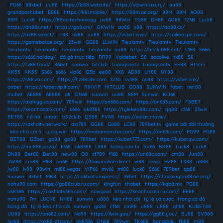
|
PG66
|
88kbet
|
uu88
|
https://lc88.website/
|
https://vipwin.luxury/
|
au88
|
grandpashabet
|
EE88
|
https://88i.mobile/
|
https://88m.ae.org/
|
88M
|
88M
|
AO88
|
88M
|
Luck8
|
https://88aa.technology
|
jw88
|
98Win
|
TG88
|
DH88
|
AO88
|
123B
|
Luck8
|
https://dn88s.net/
|
https://go8.onl/
|
OKWIN
|
ao88
|
x88
|
https://ao88.cx/
|
https://nk88.select/
|
tr88
|
nk88
|
uu88
|
https://vsbet.love/
|
https://soikeo.jpn.com/
|
https://gamebai.ae.org/
|
23win
|
GG88
|
LLWIN
|
Tieulamtv
|
Tieulamtv
|
Tieulamtv
|
Tieulamtv
|
Tieulamtv
|
Tieulamtv
|
Tieulamtv
|
vu88
|
https://hitclub88.net/
|
C168
|
S666
|
https://s666.holiday/
|
đá gà trực tiếp
|
RR99
|
Vaidebet
|
S8
|
socolive
|
tk88
|
S8
|
https://fv88.food/
|
86bet
|
sunwin
|
hitclub
|
Luongsontv
|
Luongsontv
|
EE88
|
BL555
|
KK55
|
KK55
|
S666
|
s666
|
vip66
|
123b
|
ee88
|
XX8
|
AD88
|
UY88
|
UY88
|
https://s88.za.com/
|
https://hz88site.com
|
123b
|
sv388
|
qs88
|
https://vsbet.link/
|
onbet
|
https://febetvip.it.com/
|
RIKVIP
|
HITCLUB
|
GO88
|
SUNWIN
|
fabet
|
net88
|
mubet
|
AE888
|
AE888
|
o8
|
ON68
|
sunwin
|
uu88
|
88M
|
Sunwin
|
KO66
|
https://alahlyg.sa.com/
|
789win
|
https://on686.com/
|
https://on683.com/
|
F8BET
|
https://keonhacai5.com/
|
s666
|
ok8386
|
https://tylekeo88s.com/
|
qq88
|
c168
|
33win
|
BET88
|
nổ hũ
|
onbet
|
b52club
|
QS88
|
FV88
|
https://xoilac.movie/
|
https://rakhoitv.network/
|
alo789
|
GG88
|
Go88
|
LC88
|
789bet.tv
|
game bài đổi thưởng
|
kèo nhà cái 5
|
Luckywin
|
https://mobamonster.com/
|
https://on68i.com/
|
PG99
|
PG88
|
BET88
|
123bet
|
go88
|
go88
|
789bet
|
https://kubet773.com/
|
https://kubetqw.com/
|
https://mu886.pizza/
|
F168
|
ok8386
|
LX88
|
lương sơn tv
|
SV66
|
NK88
|
Luck8
|
Luck8
|
DN88
|
Bet88
|
Bet88
|
new88
|
O8
|
cf789
|
f168
|
https://on68c.com/
|
cm88
|
Jun88
|
JW88
|
cm88
|
F168
|
on68
|
https://taixiuonline.direct
|
w88
|
rikvip
|
HZ88
|
LX88
|
u888
|
jw88
|
lv88
|
98win
|
ml88.vegas
|
VIP66
|
mv66
|
ml88
|
luck8
|
S666
|
789bet
|
qq88
|
Sunwin
|
8kbet
|
MK8
|
https://cakhiatv.express/
|
39bet
|
https://nhacaiuytin88.ae.org/
|
nohu90 com
|
https://go88club.ru.com/
|
kingfun
|
thabet
|
https://kqbd.mx
|
PG88
|
ok8386
|
https://cakhiatv365.com/
|
nowgoal
|
https://keonhacai5.ru.com/
|
EE88
|
nohu90
|
7m
|
LUCK8
|
NK88
|
sunwin
|
u888
|
kèo nhà cái
|
tỷ lệ cá cược
|
trang cá độ
bóng đá
|
tỷ lệ kèo nhà cái
|
sunwin
|
go88
|
cf68
|
cm88
|
u888
|
u888
|
qh88
|
KUBET88
|
UU88
|
https://on682.com/
|
Na99
|
https://llwin.you/
|
https://gg88.you/
|
BJ88
|
SV888
|
luck8
|
https://gk88-z1.com/
|
ok8386
|
ON68
|
789win
|
TK688
|
bongdalu
|
fb88
|
m88
|