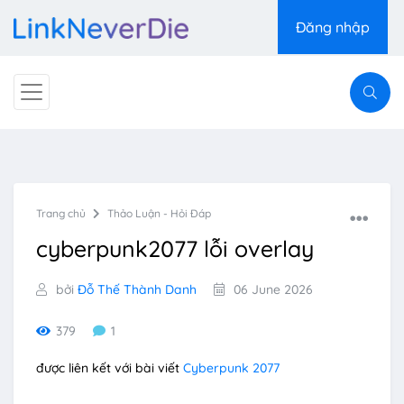
Đăng nhập
Trang chủ
Thảo Luận - Hỏi Đáp
cyberpunk2077 lỗi overlay
bởi
Đỗ Thế Thành Danh
06 June 2026
379
1
được liên kết với bài viết
Cyberpunk 2077