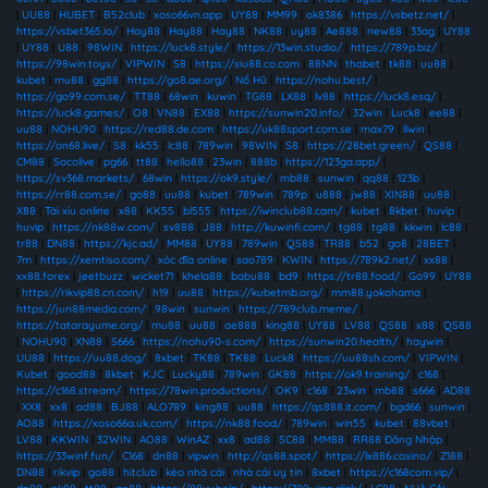
|
UU88
|
HUBET
|
B52club
|
xoso66vn.app
|
UY88
|
MM99
|
ok8386
|
https://vsbetz.net/
|
https://vsbet365.io/
|
Hay88
|
Hay88
|
Hay88
|
NK88
|
uy88
|
Ae888
|
new88
|
33ag
|
UY88
|
UY88
|
U88
|
98WIN
|
https://luck8.style/
|
https://13win.studio/
|
https://789p.biz/
|
https://98win.toys/
|
VIPWIN
|
S8
|
https://siu88.co.com
|
88NN
|
thabet
|
tk88
|
uu88
|
kubet
|
mu88
|
gg88
|
https://go8.ae.org/
|
Nổ Hũ
|
https://nohu.best/
|
https://go99.com.se/
|
TT88
|
68win
|
kuwin
|
TG88
|
LX88
|
lv88
|
https://luck8.esq/
|
https://luck8.games/
|
O8
|
VN88
|
EX88
|
https://sunwin20.info/
|
32win
|
Luck8
|
ee88
|
uu88
|
NOHU90
|
https://red88.de.com
|
https://uk88sport.com.se
|
max79
|
llwin
|
https://on68.live/
|
S8
|
kk55
|
lc88
|
789win
|
98WIN
|
S8
|
https://28bet.green/
|
QS88
|
CM88
|
Socolive
|
pg66
|
tt88
|
hello88
|
23win
|
888b
|
https://123ga.app/
|
https://sv368.markets/
|
68win
|
https://ok9.style/
|
mb88
|
sunwin
|
qq88
|
123b
|
https://rr88.com.se/
|
go88
|
uu88
|
kubet
|
789win
|
789p
|
u888
|
jw88
|
XIN88
|
uu88
|
X88
|
Tài xỉu online
|
x88
|
KK55
|
bl555
|
https://iwinclub88.cam/
|
kubet
|
8kbet
|
huvip
|
huvip
|
https://nk88w.com/
|
sv888
|
J88
|
http://kuwinfi.com/
|
tg88
|
tg88
|
kkwin
|
lc88
|
tr88
|
DN88
|
https://kjc.ad/
|
MM88
|
UY88
|
789win
|
QS88
|
TR88
|
b52
|
go8
|
28BET
|
7m
|
https://xemtiso.com/
|
xóc đĩa online
|
sao789
|
KWIN
|
https://789k2.net/
|
xx88
|
xx88.forex
|
jeetbuzz
|
wicket71
|
khela88
|
babu88
|
bd9
|
https://tr88.food/
|
Go99
|
UY88
|
https://rikvip88.cn.com/
|
h19
|
uu88
|
https://kubetmb.org/
|
mm88.yokohama
|
https://jun88media.com/
|
98win
|
sunwin
|
https://789club.meme/
|
https://tatarayume.org/
|
mu88
|
uu88
|
ae888
|
king88
|
UY88
|
LV88
|
QS88
|
x88
|
QS88
|
NOHU90
|
XN88
|
S666
|
https://nohu90-s.com/
|
https://sunwin20.health/
|
haywin
|
UU88
|
https://uu88.dog/
|
8xbet
|
TK88
|
TK88
|
Luck8
|
https://uu88sh.com/
|
VIPWIN
|
Kubet
|
good88
|
8kbet
|
KJC
|
Lucky88
|
789win
|
GK88
|
https://ok9.training/
|
c168
|
https://c168.stream/
|
https://78win.productions/
|
OK9
|
c168
|
23win
|
mb88
|
s666
|
AD88
|
XX8
|
xx8
|
ad88
|
BJ88
|
ALO789
|
king88
|
uu88
|
https://qs888.it.com/
|
bgd66
|
sunwin
|
AO88
|
https://xoso66a.uk.com/
|
https://nk88.food/
|
789win
|
win55
|
kubet
|
88vbet
|
LV88
|
KKWIN
|
32WIN
|
AO88
|
WinAZ
|
xx8
|
ad88
|
SC88
|
MM88
|
RR88 Đăng Nhập
|
https://33winf.fun/
|
C168
|
dn88
|
vipwin
|
http://qs88.spot/
|
https://lx886.casino/
|
Z188
|
DN88
|
rikvip
|
go88
|
hitclub
|
kèo nhà cái
|
nhà cái uy tín
|
8xbet
|
https://c168com.vip/
|