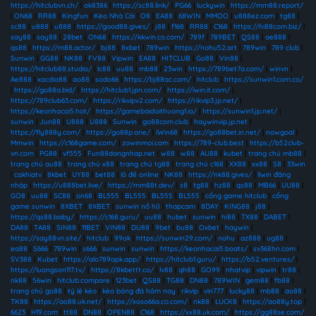
https://hitclubvn.ch/
|
ok8386
|
https://sc88.link/
|
PG66
|
luckywin
|
https://mm88.report/
|
ON68
|
RR88
|
Kingfun
|
Kèo Nhà Cái
|
O8
|
EA88
|
68WIN
|
MMOO
|
u888ez.com
|
tg88
|
sc88
|
u888
|
u888
|
https://good88.gives/
|
j88
|
f168
|
RR88
|
C168
|
https://hi88com.biz/
|
say88
|
say88
|
28bet
|
ON68
|
https://kkwin.co.com/
|
789f
|
789BET
|
QS88
|
ae888
|
qs88
|
https://m88.actor/
|
bj88
|
8xbet
|
789win
|
https://nohu52.art
|
789win
|
789 club
|
Sunwin
|
GG88
|
NK88
|
FV88
|
Vipwin
|
EA88
|
HITCLUB
|
Go88
|
Vin88
|
https://hitclub88.studio/
|
lc88
|
uu88
|
mb88
|
23win
|
https://789bet7a.com/
|
winvn
|
Ae888
|
xocdia88
|
ao88
|
sodo66
|
https://bj88ac.com/
|
hitclub
|
https://sunwin1.com.co/
|
https://go88a.bid/
|
https://hitclub1.jpn.com/
|
https://iwin.it.com/
|
https://789club63.com/
|
https://rikvipv2.com/
|
https://rikvip3.jp.net/
|
https://keonhacai5.hot/
|
https://gamebaidoithuong1.io/
|
https://sunwin1.jp.net/
|
sunwin
|
Jun88
|
U888
|
U888
|
Sunwin
|
go88com.club
|
haywinvip.jp.net
|
https://fly888y.com/
|
https://go88p.one/
|
iWin68
|
https://go88bet.in.net/
|
nowgoal
|
Mmwin
|
https://c168game.com/
|
zowinmoi.com
|
https://789-club.best
|
https://b52club-
vn.com
|
PG88
|
vf555
|
Fun88dangnhap.net
|
w88
|
w88
|
AU88
|
kubet
|
trang chủ mb88
|
trang chủ au88
|
trang chủ x88
|
trang chủ tg88
|
trang chủ c168
|
XX88
|
xx88
|
S8
|
33win
|
cakhiatv
|
8kbet
|
UY88
|
bet88
|
lô đề online
|
NK88
|
https://nk88.gives/
|
llwin đăng
nhập
|
https://u888bet.live/
|
https://mm88t.dev/
|
s8
|
tg88
|
hz88
|
qs88
|
MB66
|
UU88
|
GO8
|
uu88
|
SC88
|
on68
|
BL555
|
BL555
|
BL555
|
BL555
|
cổng game hitclub
|
cổng
game sunwin
|
8XBET
|
8XBET
|
sunwin nổ hũ
|
thapcam
|
8DAY
|
KING88
|
j88
|
https://qs88.baby/
|
https://c168.guru/
|
uu88
|
hubet
|
sunwin
|
hi88
|
TX88
|
DABET
|
DA88
|
TA88
|
SIN88
|
11BET
|
VIN88
|
DU88
|
9bet
|
bu88
|
Oxbet
|
haywin
|
https://say88vn.site/
|
hitclub
|
99ok
|
https://sunwin29.com/
|
nohu
|
az888
|
ug88
|
ea88
|
S666
|
789win
|
s666
|
sunwin
|
sunwin
|
https://keonhacai5.boats/
|
sv368hn.com
|
SV388
|
Kubet
|
https://alo789apk.app/
|
https://hitclub1.guru/
|
https://b52.ventures/
|
https://luongson117.tv/
|
https://8kbettt.co/
|
lv88
|
qh88
|
GO99
|
nhatvip
|
vipwin
|
tr88
|
nk88
|
56win
|
hitclub.compare
|
123bet
|
QS88
|
TG88
|
DN88
|
789WIN
|
gem88
|
fb88
|
trang chủ go88
|
tỷ lệ kèo
|
kèo bóng đá hôm nay
|
rikvip
|
vin777
|
lucky88
|
mb88
|
ao88
|
TK88
|
https://ao88.uk.net/
|
https://xoso66a.co.com/
|
nk88
|
LUCK8
|
https://ao88y.top
|
6623
|
H19.com
|
tt88
|
DN88
|
OPEN88
|
C168
|
https://xx88.uk.com/
|
https://gg88se.com/