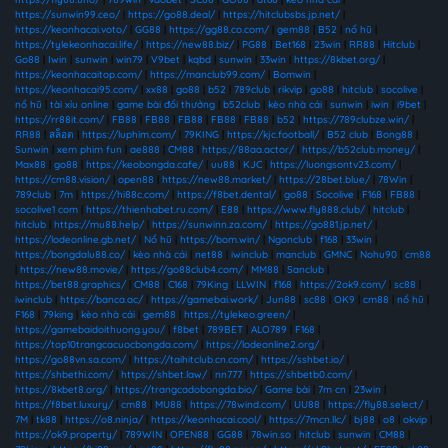
https://sunwin99.ceo/
|
https://go88.deal/
|
https://hitclubsbs.jp.net/
|
https://keonhacai.voto/
|
GG88
|
https://gg88.co.com/
|
gem88
|
B52
|
nổ hũ
|
https://tylekeonhacai.life/
|
https://new88.biz/
|
PG88
|
Bet168
|
23win
|
RR88
|
Hitclub
|
Go88
|
Iwin
|
sunwin
|
win79
|
V9bet
|
kqbd
|
sunwin
|
33win
|
https://8kbet.org/
|
https://keonhacaitop.com/
|
https://manclub99.com/
|
Bomwin
|
https://keonhacai95.com/
|
xx88
|
go88
|
b52
|
789club
|
rikvip
|
go88
|
hitclub
|
socolive
|
nổ hũ
|
tài xỉu online
|
game bài đổi thưởng
|
b52club
|
kèo nhà cái
|
sunwin
|
iwin
|
i9bet
|
https://rr88it.com/
|
FB88
|
FB88
|
FB88
|
FB88
|
FB88
|
b52
|
https://789clubze.win/
|
RR88
|
สล็อต
|
https://luphim.com/
|
79KING
|
https://kjc.football/
|
B52 club
|
Bong88
|
Sunwin
|
xem phim fun
|
ae888
|
CM88
|
https://88aa.actor/
|
https://b52club.money/
|
Max88
|
go88
|
https://keobongda.cafe/
|
uu88
|
KJC
|
https://luongsontv23.com/
|
https://cm88.vision/
|
open88
|
https://new88.market/
|
https://28bet.blue/
|
78Win
|
789club
|
7m
|
https://hi88c.com/
|
https://f8bet.dental/
|
go88
|
Socolive
|
F168
|
FB88
|
socolive1 com
|
https://thienhabet.ru.com/
|
E88
|
https://www.fly888.club/
|
hitclub
|
hitclub
|
https://mu88.help/
|
https://sunwinn.za.com/
|
https://go881.jp.net/
|
https://lodeonline.gb.net/
|
Nổ hũ
|
https://bom.win/
|
Ngonclub
|
f168
|
33win
|
https://bongdalu88.co/
|
kèo nhà cái
|
net88
|
iwinclub
|
manclub
|
GMNC
|
Nohu90
|
cm88
|
https://new88.movie/
|
https://go88club4.com/
|
MM88
|
Sanclub
|
https://bet88.graphics/
|
CM88
|
C168
|
79King
|
LLWIN
|
f168
|
https://2ok9.com/
|
sc88
|
iwinclub
|
https://banca.ac/
|
https://gamebai.work/
|
Jun88
|
sc88
|
OK9
|
cm88
|
nổ hũ
|
F168
|
79king
|
kèo nhà cái
|
gem88
|
https://tylekeo.green/
|
https://gamebaidoithuong.you/
|
f8bet
|
789BET
|
ALO789
|
F168
|
https://top10trangcacuocbongda.com/
|
https://lodeonline2.org/
|
https://go88vn.sa.com/
|
https://taihitclub.cn.com/
|
https://sshbet.io/
|
https://shbethi.com/
|
https://shbet.law/
|
nn777
|
https://shbetb0.com/
|
https://8kbet8.org/
|
https://trangcadobongda.bio/
|
Game bài
|
7m cn
|
23win
|
https://f8bet.luxury/
|
cm88
|
MU88
|
https://78wind.com/
|
UU88
|
https://fly88.select/
|
7M
|
tk88
|
https://o8.ninja/
|
https://keonhacai.cool/
|
https://7mcn.llc/
|
bj88
|
o8
|
okvip
|
https://ok9.property/
|
789WIN
|
OPEN88
|
GG88
|
78win.so
|
hitclub
|
sunwin
|
CM88
|