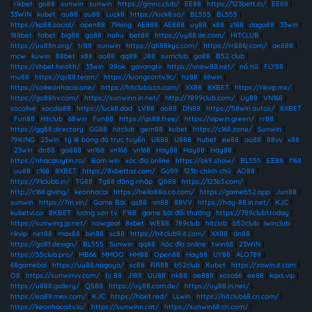
|
rikbet
|
go88
|
sunwin
|
sunwin
|
https://gmnc.club/
|
EE88
|
https://123bett.io/
|
EE88
|
33WIN
|
kubet
|
au88
|
au88
|
Luck8
|
https://luck8.so/
|
BL555
|
BL555
|
https://kp88.social/
|
open88
|
79king
|
AE888
|
AE888
|
uy88
|
x88
|
z188
|
daga88
|
33win
|
188bet
|
fabet
|
big88
|
go88
|
nohu
|
bet88
|
https://uy88.de.com/
|
HITCLUB
|
https://uu88n.org/
|
tr88
|
sunwin
|
https://qh88kyc.com/
|
https://rr886j.com/
|
ae888
|
mcw
|
kuwin
|
88bet
|
x88
|
ao88
|
qq88
|
J88
|
sumclub
|
go88
|
B52 club
|
https://shbet.health/
|
33win
|
99ok
|
gavangtv
|
https://vnew88.net/
|
nổ hũ
|
FLY88
|
mu88
|
https://qs88.team/
|
https://luongsontv.llc/
|
hz88
|
68win
|
https://soikeonhacai.one/
|
https://hitcluba.cn.com/
|
XX88
|
8XBET
|
https://rikvip.mx/
|
https://go88hv.com/
|
https://sunwinn.in.net/
|
http://7899club.com/
|
Uy88
|
VN168
|
socolive
|
xocdia88
|
https://luck8.dad
|
LV88
|
ao88
|
DN88
|
https://58win.autos/
|
8XBET
|
Fun88
|
Hitclub
|
68win
|
Fun88
|
https://qs88.free/
|
https://vipwin.green/
|
rr88
|
https://gg88.directory
|
GG88
|
hitclub
|
gem88
|
kubet
|
https://c168.zone/
|
Sunwin
|
79KING
|
23win
|
tỷ lệ bóng đá trực tuyến
|
U888
|
U888
|
hubet
|
ee88
|
ao88
|
88vv
|
x88
|
23win
|
dn88
|
ga888
|
vn168
|
vn168
|
vn168
|
Hay88
|
Hay88
|
Hay88
|
https://nhacaiuytin.ro/
|
Bom win
|
xóc đĩa online
|
https://ok9.show/
|
BL555
|
EE88
|
f168
|
uu88
|
c168
|
8XBET
|
https://8xbettaz.com/
|
Go99
|
123b chính chủ
|
AO88
|
https://91clubb.in/
|
TG88
|
Tg88 đăng nhập
|
Qh88
|
https://123b3.com/
|
http://c168.giving/
|
keonhacai
|
https://hello88a.co.com/
|
https://gameb52.app
|
Jun88
|
sunwin
|
https://7m.vin/
|
Game Bài
|
qs88
|
vn88
|
88VV
|
https://hay-88.in.net/
|
KJC
|
kubetvi.co
|
8KBET
|
lương sơn tv
|
F168
|
game bài đổi thưởng
|
https://789club1.today
|
https://sunwing.jp.net/
|
nowgoal
|
8xbet
|
WE88
|
789club
|
hitclub
|
b52club
|
iwinclub
|
rikvip
|
net88
|
max88
|
bin88
|
sc88
|
https://hitclub9.it.com/
|
XX88
|
dn88
|
https://go8f.design/
|
BL555
|
Sunwin
|
qq88
|
Xóc đĩa online
|
twin68
|
23WIN
|
https://55club.pro/
|
MB66
|
MMOO
|
HM88
|
Open88
|
Hay88
|
UY88
|
ALO789
|
68gamebai
|
https://uu88.nagoya/
|
sc88
|
RR88
|
b52club
|
Kubet
|
https://zowin.it.com
|
O8
|
https://sunwinvv.com/
|
bj 88
|
J188
|
UU88
|
nk88
|
ae888
|
xoso66
|
ee88
|
kqxs.vip
|
https://u888.gallery/
|
QS88
|
https://uy88.com.de/
|
https://uy88.in.net/
|
https://ea88.mex.com/
|
KJC
|
https://hbet.red/
|
LLwin
|
https://hitclub68.cn.com/
|
https://keonhacaitv.io/
|
https://sunwinn.cat/
|
https://sunwin68.cn.com/
|