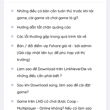
Những điều cơ bản cần tuân thủ trước khi tải
game, cài game và chơi game là gì?
Hướng dẫn tắt chặn quảng cáo
Các lỗi thường gặp trong quá trình tải về
Bán / đổi điểm vip Fshare giá rẻ - bởi admin
(Giá cập nhật liên tục để phù hợp với thị
trường)
Làm sao để Download trên LinkNeverDie và
những điều cần phải biết ?
Sau khi Download xong, làm sao để cài đặt
game?
Game trên LND có chơi được Coop -
Multiplayer - Online không? Nếu có làm sao