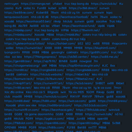
nettruyen
|
https://zinmanga.net
|
ufabet
|
truc tiep bong da
|
https://iwinclub.la/
|
Ku
casino
|
Ku11
|
xoilac tv
|
Fun88
|
kubet
|
sv388
|
https://sv368.direct/
|
sunwin
|
https://ee88vie.com/
|
Kubet88
|
78win
|
nhà cái uy tín
|
sunwin
|
sunwin
|
kqxs
ketquaxoso3.com
|
nhà cái lô đề
|
https://keonhacai.football/
|
IWIN
|
78win
|
xoilac tv
|
xoso66
|
https://keonhacai55.bet/
|
rikvip
|
hitclub
|
sunwin
|
go88
|
socolive
|
Trực tiếp
bóng đá
|
Alo789
|
Ae888
|
xôi lạc
|
v9bet
|
https://keonhacai.fund/
|
vip66
|
Vip66
|
https://mb66p.com/
|
truc tiep bong da
|
VIP66
|
https://78winnh.net/
|
https://mb66q.com/
|
Xoso66
|
MB66
|
https://mb66.life/
|
colatv trực tiếp bóng đá
|
colatv
|
colatv truc tiep bong da
|
colatv
|
colatv bóng đá trực tiếp
|
https://tylekeonhacai.futbol/
|
https://bshbet.com/
|
b52
|
b52
|
xx88
|
RR88
|
thapcamtv
|
xoilac
|
https://sunwin1.bz/
|
XX88
|
XX88
|
MM88
|
MM88
|
https://bluphim5.com/
|
luongsontv
|
RR88
|
XX88
|
MB66
|
gavangtv
|
cakhiatv
|
https://go88fc.com/
|
trực tiếp
nba
|
soi kèo
|
https://79king.express/
|
https://ok365.center/
|
https://xx88.me.uk/
|
https://gem88.bar/
|
https://vip79.fit/
|
BIN88
|
Go88
|
nowgoal
|
7m
|
https://choigamebai.org/
|
ok9
|
MB66
|
https://top10nhacaiuytin.win/
|
KJC
|
8xx
|
https://mm88.io/
|
https://rongbk888.com/
|
https://rongbk666.com/
|
RR88
|
kèo nhà cái
|
bet88
|
cakhiatv
|
https://hitclub.website/
|
https://rikbet.ltd/
|
kèo nhà cái
|
https://bomwin.tech/
|
https://b78win.net/
|
https://f8beta2.me/
|
KJC
|
https://rikvip97.art/
|
https://sunwin97.art/
|
https://kclub.team/
|
SHBET
|
xx88
|
8kbet
|
https://rr88.se.net/
|
kèo nhà cái
|
RR88
|
78win
|
nha cai uy tin
|
ty le ca cuoc
|
7mcn
|
Xóc đĩa online
|
Kèo nhà cái 5
|
88goals
|
iwin
|
Tài xỉu MD5
|
1GOM
|
Rikvip
|
Go88
|
B52
club
|
max88
|
MM88
|
https://iwinclub.ru.com/
|
RIKVIP
|
RIKVIP
|
789win
|
go88
|
xoso66
|
https://cm88.dad/
|
https://hi88.uno/
|
https://iwin.sa.com/
|
go88
|
https://mm88.press/
|
Xoso66
|
phim sex vlxx
|
https://xx88brand.com/
|
https://b52club.sa.com/
|
https://sunwin19.cn.com/
|
https://keonhacai.gdn/
|
https://789clubb.one/
|
iwinclub
|
bin88
|
GG88
|
tải game daominhha
|
GG88
|
XX88
|
RR88
|
https://sunwin.talk/
|
nổ hũ
|
go88
|
Hitclub
|
PG99
|
https://pg66.us.com/
|
MB66
|
Jun88
|
MB66
|
open88
|
https://f168slot.com/
|
https://open886.com/
|
https://open88.today/
|
MB66
|
Sv368
|
OPEN88
|
MM88
|
PG99
|
https://hi88s.com/
|
FLY88
|
Bet88
|
nn777
|
MB66
|
https://fly88.uno/
|
789win
|
vaobet
|
SC88
|
GO88
|
dt68
|
kèo nhà cái
|