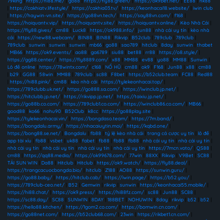
79king
|
https://hi88.me/
|
go88
|
https://fly88.green/
|
https://ok9bet.net/
|
EE88
|
nk88
|
https://cakhiatv.lifestyle/
|
https://cakhia03.tv/
|
https://keonhacai18.website/
|
iwin club
|
https://haywin-vn.site/
|
https://go88vn.tech/
|
https://say88vn.com/
|
f168
|
https://hoiquantv.vip/
|
https://hoiquantv.site/
|
https://hoiquantv.online/
|
Kèo Nhà Cái
|
https://fly88.gives/
|
cm88
|
Luck8
|
https://ok988.info/
|
jun88
|
nhà cái uy tín
|
kèo nhà
cái
|
https://new88.webcam/
|
BIN88
|
BIN88
|
Rikvip
|
B52club
|
789club
|
789club
|
789club
|
sunwin
|
sunwin
|
sunwin
|
mb66
|
go88
|
sao789
|
hitclub
|
8day
|
sunwin
|
thabet
|
MB66
|
https://ok9.events/
|
ao88
|
ga6789
|
siu88
|
bet88
|
rr88
|
https://o8.style/
|
https://gg88.center/
|
https://fly8889.com/
|
x88
|
MM88
|
ev88
|
yo88
|
MM88
|
Sunwin
|
Lô đề online
|
https://78wintx.com/
|
c168
|
NỔ HŨ
|
cm88
|
ok9
|
F168
|
Jun88
|
x88
|
cm88
|
b29
|
GG88
|
58win
|
MM88
|
789club
|
sc88
|
F8bet
|
https://b52club.team
|
FC88
|
Red88
|
https://hi88.pink/
|
cm88
|
kèo nhà cái
|
https://tylekeonhacai.top/
|
https://789clubb.uk.net/
|
https://go888.sa.com/
|
https://iwinclub.jp.net/
|
https://hitclubb.jp.net/
|
https://rikvipp.jp.net/
|
https://taixiu.jp.net/
|
https://go88b.co.com/
|
https://789club1.co.com/
|
https://iwinclub86.co.com/
|
MB66
|
good88
|
ko66
|
nohu90
|
B52Club
|
k8cc
|
https://go88play.site
|
https://tylekeonhacai.vin/
|
https://bongdaso.team/
|
https://7m.band/
|
https://bongdalu.army/
|
https://nhacaiuytin.moi/
|
https://kqbd.one/
|
https://bong88.se.net/
|
Bongdalu
|
fb88
|
tỷ lệ kèo nhà cái
|
trang cá cược uy tín
|
lô đề
|
app tài xỉu
|
fb88
|
vsbet
|
uk88
|
fabet
|
fb88
|
fb88
|
fb88
|
nhà cái uy tín
|
nhà cái uy tín
|
nhà cái uy tín
|
nhà cái uy tín
|
nhà cái uy tín
|
nhà cái uy tín
|
https://7mcn.voto/
|
QS88
|
cm88
|
https://qq88.media/
|
https://ok99678.com/
|
77win
|
88XX
|
Rikvip
|
V9Bet
|
SC88
|
TẢI SUN WIN
|
Da88
|
Hitclub
|
Hitclub
|
https://ok9.watch/
|
https://fly88.deal/
|
https://trangcacuocbongda.bio/
|
hitclub
|
Z188
|
AO88
|
https://sunwin.guru/
|
https://go88.baby/
|
https://hitclub.cab/
|
https://iwin.page/
|
https://b52.you/
|
https://789club-ceo.net/
|
B52
|
Gemwin
|
rikvip
|
sunwin
|
https://keonhacai55.mobile/
|
https://hi88.chat/
|
https://ok9.press/
|
https://hi88fz.com/
|
sc88
|
Jun88
|
SC88
|
https://sc88.day/
|
SC88
|
SUNWIN
|
8DAY
|
188BET
|
NOHUWIN
|
8day
|
rikvip
|
b52
|
b52
|
https://hello88.kitchen/
|
https://1gom2.co.com/
|
https://bomwin.cn.com/
|
https://go88net.com/
|
https://b52club68.com/
|
23win
|
https://rikbet1.cn.com/
|