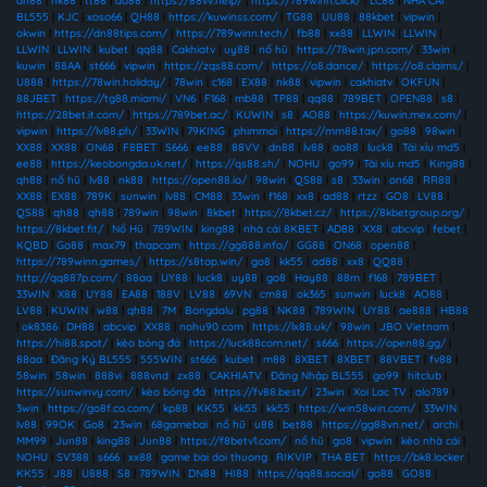
dn88
|
nk88
|
tt88
|
ao88
|
https://88vv.help/
|
https://789winn.click/
|
LC88
|
NHÀ CÁI
BL555
|
KJC
|
xoso66
|
QH88
|
https://kuwinss.com/
|
TG88
|
UU88
|
88kbet
|
vipwin
|
okwin
|
https://dn88tips.com/
|
https://789winn.tech/
|
fb88
|
xx88
|
LLWIN
|
LLWIN
|
LLWIN
|
LLWIN
|
kubet
|
qq88
|
Cakhiatv
|
uy88
|
nổ hũ
|
https://78win.jpn.com/
|
33win
|
kuwin
|
88AA
|
st666
|
vipwin
|
https://zqs88.com/
|
https://o8.dance/
|
https://o8.claims/
|
U888
|
https://78win.holiday/
|
78win
|
c168
|
EX88
|
nk88
|
vipwin
|
cakhiatv
|
OKFUN
|
88JBET
|
https://tg88.miami/
|
VN6
|
F168
|
mb88
|
TP88
|
qq88
|
789BET
|
OPEN88
|
s8
|
https://28bet.it.com/
|
https://789bet.ac/
|
KUWIN
|
s8
|
AO88
|
https://kuwin.mex.com/
|
vipwin
|
https://lv88.ph/
|
33WIN
|
79KING
|
phimmoi
|
https://mm88.tax/
|
go88
|
98win
|
XX88
|
XX88
|
ON68
|
F8BET
|
S666
|
ee88
|
88VV
|
dn88
|
lv88
|
ao88
|
luck8
|
Tài xỉu md5
|
ee88
|
https://keobongda.uk.net/
|
https://qs88.sh/
|
NOHU
|
go99
|
Tài xỉu md5
|
King88
|
qh88
|
nổ hũ
|
lv88
|
nk88
|
https://open88.io/
|
98win
|
QS88
|
s8
|
33win
|
on68
|
RR88
|
XX88
|
EX88
|
789K
|
sunwin
|
lv88
|
CM88
|
33win
|
f168
|
xx8
|
ad88
|
rtzz
|
GO8
|
LV88
|
QS88
|
qh88
|
qh88
|
789win
|
98win
|
8kbet
|
https://8kbet.cz/
|
https://8kbetgroup.org/
|
https://8kbet.fit/
|
Nổ Hũ
|
789WIN
|
king88
|
nhà cái 8KBET
|
AD88
|
XX8
|
abcvip
|
febet
|
KQBD
|
Go88
|
max79
|
thapcam
|
https://gg888.info/
|
GG88
|
ON68
|
open88
|
https://789winn.games/
|
https://s8top.win/
|
go8
|
kk55
|
ad88
|
xx8
|
QQ88
|
http://qq887p.com/
|
88aa
|
UY88
|
luck8
|
uy88
|
go8
|
Hay88
|
88m
|
f168
|
789BET
|
33WIN
|
X88
|
UY88
|
EA88
|
188V
|
LV88
|
69VN
|
cm88
|
ok365
|
sunwin
|
luck8
|
AO88
|
LV88
|
KUWIN
|
w88
|
qh88
|
7M
|
Bongdalu
|
pg88
|
NK88
|
789WIN
|
UY88
|
ae888
|
HB88
|
ok8386
|
DH88
|
abcvip
|
XX88
|
nohu90 com
|
https://lx88.uk/
|
98win
|
JBO Vietnam
|
https://hi88.spot/
|
kèo bóng đá
|
https://luck88com.net/
|
s666
|
https://open88.gg/
|
88aa
|
Đăng Ký BL555
|
555WIN
|
st666
|
kubet
|
m88
|
8XBET
|
8XBET
|
88VBET
|
fv88
|
58win
|
58win
|
888vi
|
888vnd
|
zx88
|
CAKHIATV
|
Đăng Nhập BL555
|
go99
|
hitclub
|
https://sunwinvy.com/
|
kèo bóng đá
|
https://fv88.best/
|
23win
|
Xoi Lac TV
|
alo789
|
3win
|
https://go8f.co.com/
|
kp88
|
KK55
|
kk55
|
kk55
|
https://win58win.com/
|
33WIN
|
lv88
|
99OK
|
Go8
|
23win
|
68gamebai
|
nổ hũ
|
u88
|
bet88
|
https://gg88vn.net/
|
archi
|
MM99
|
Jun88
|
king88
|
Jun88
|
https://f8betv1.com/
|
nổ hũ
|
go8
|
vipwin
|
kèo nhà cái
|
NOHU
|
SV388
|
s666
|
xx88
|
game bai doi thuong
|
RIKVIP
|
THA BET
|
https://bk8.locker
|
KK55
|
J88
|
U888
|
S8
|
789WIN
|
DN88
|
HI88
|
https://qq88.social/
|
go88
|
GO88
|