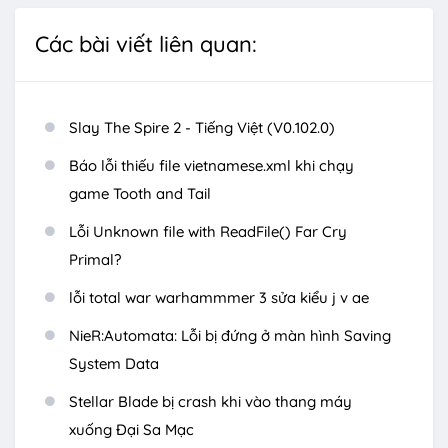
Các bài viết liên quan:
Slay The Spire 2 - Tiếng Việt (V0.102.0)
Báo lỗi thiếu file vietnamese.xml khi chạy
game Tooth and Tail
Lỗi Unknown file with ReadFile() Far Cry
Primal?
lỗi total war warhammmer 3 sửa kiểu j v ae
NieR:Automata: Lỗi bị đứng ở màn hình Saving
System Data
Stellar Blade bị crash khi vào thang máy
xuống Đại Sa Mạc