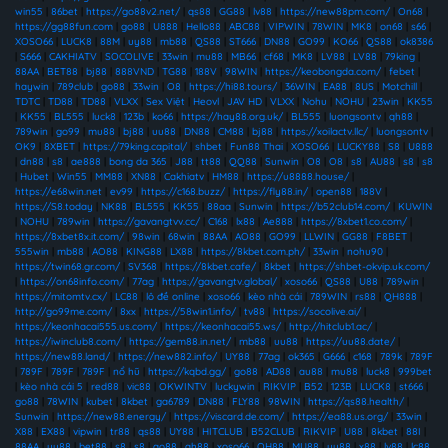
win55
|
86bet
|
https://go88v2.net/
|
qs88
|
GG88
|
lv88
|
https://new88pm.com/
|
On68
|
https://gg88fun.com
|
go88
|
U888
|
Hello88
|
ABC88
|
VIPWIN
|
78WIN
|
MK8
|
on68
|
s66
|
XOSO66
|
LUCK8
|
88M
|
uy88
|
mb88
|
QS88
|
ST666
|
DN88
|
GO99
|
KO66
|
QS88
|
ok8386
|
S666
|
CAKHIATV
|
SOCOLIVE
|
33win
|
mu88
|
MB66
|
cf68
|
MK8
|
LV88
|
LV88
|
79king
|
88AA
|
BET88
|
bj88
|
888VND
|
TG88
|
188V
|
98WIN
|
https://keobongda.com/
|
febet
|
haywin
|
789club
|
go88
|
33win
|
O8
|
https://hi88.tours/
|
36WIN
|
EA88
|
8US
|
Motchill
|
TDTC
|
TD88
|
TD88
|
VLXX
|
Sex Việt
|
Heovl
|
JAV HD
|
VLXX
|
Nohu
|
NOHU
|
23win
|
KK55
|
KK55
|
BL555
|
luck8
|
123b
|
ko66
|
https://hay88.org.uk/
|
BL555
|
luongsontv
|
qh88
|
789win
|
go99
|
mu88
|
bj88
|
uu88
|
DN88
|
CM88
|
bj88
|
https://xoilactv.llc/
|
luongsontv
|
OK9
|
8XBET
|
https://79king.capital/
|
shbet
|
Fun88 Thai
|
XOSO66
|
LUCKY88
|
S8
|
U888
|
dn88
|
s8
|
ae888
|
bong da 365
|
J88
|
tt88
|
QQ88
|
Sunwin
|
O8
|
O8
|
s8
|
AU88
|
s8
|
s8
|
Hubet
|
Win55
|
MM88
|
XN88
|
Cakhiatv
|
HM88
|
https://u8888.house/
|
https://e68win.net
|
ev99
|
https://c168.buzz/
|
https://fly88.in/
|
open88
|
188V
|
https://S8.today
|
NK88
|
BL555
|
KK55
|
88aa
|
Sunwin
|
https://b52club14.com/
|
KUWIN
|
NOHU
|
789win
|
https://gavangtvv.cc/
|
C168
|
lx88
|
Ae888
|
https://8xbet1.co.com/
|
https://8xbet8x.it.com/
|
98win
|
68win
|
88AA
|
AO88
|
GO99
|
LLWIN
|
GG88
|
F8BET
|
555win
|
mb88
|
AO88
|
KING88
|
LX88
|
https://8kbet.com.ph/
|
33win
|
nohu90
|
https://twin68.gr.com/
|
SV368
|
https://8kbet.cafe/
|
8kbet
|
https://shbet-okvip.uk.com/
|
https://on68info.com/
|
77ag
|
https://gavangtv.global/
|
xoso66
|
QS88
|
U88
|
789win
|
https://mitomtv.cx/
|
LC88
|
lô đề online
|
xoso66
|
kèo nhà cái
|
789WIN
|
rs88
|
QH888
|
http://go99me.com/
|
8xx
|
https://58win1.info/
|
tv88
|
https://socolive.ai/
|
https://keonhacai555.us.com/
|
https://keonhacai55.ws/
|
http://hitclub1.ac/
|
https://iwinclub8.com/
|
https://gem88.in.net/
|
mb88
|
uu88
|
https://uu88.date/
|
https://new88.land/
|
https://new882.info/
|
UY88
|
77ag
|
ok365
|
G666
|
c168
|
789k
|
789F
|
789F
|
789F
|
789F
|
nổ hũ
|
https://kqbd.gg/
|
go88
|
AD88
|
au88
|
mu88
|
luck8
|
999bet
|
kèo nhà cái 5
|
red88
|
vic88
|
OKWINTV
|
luckywin
|
RIKVIP
|
B52
|
123B
|
LUCK8
|
st666
|
go88
|
78WIN
|
kubet
|
8kbet
|
ga6789
|
DN88
|
FLY88
|
98WIN
|
https://qs88.health/
|
Sunwin
|
https://new88.energy/
|
https://viscard.de.com/
|
https://ea88.us.org/
|
33win
|
X88
|
EX88
|
vipwin
|
tr88
|
qs88
|
UY88
|
HITCLUB
|
B52CLUB
|
RIKVIP
|
U88
|
8kbet
|
88I
|
88AA
|
uu88
|
bet88
|
s8
|
s8
|
ao88
|
qh88
|
xoso66
|
QH88
|
MU88
|
uy88
|
x88
|
lv88
|
lc88