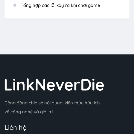
Tổng hợp các lỗi xảy ra khi chơi game
Cộng đồng chia sẻ nội dung, kiến thức hữu ích
về công nghệ và giải trí.
Liên hệ