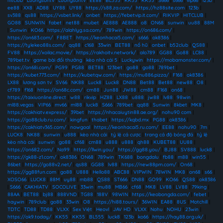
hitclub
|
Luongsontv
|
Luongsontv
|
EE88
|
BL555
|
KK55
|
KK55
|
S666
|
s666
|
vip66
|
123b
|
ee88
|
XX8
|
AD88
|
UY88
|
UY88
|
https://s88.za.com/
|
https://hz88site.com
|
123b
|
sv388
|
qs88
|
https://vsbet.link/
|
onbet
|
https://febetvip.it.com/
|
RIKVIP
|
HITCLUB
|
GO88
|
SUNWIN
|
fabet
|
net88
|
mubet
|
AE888
|
AE888
|
o8
|
ON68
|
sunwin
|
uu88
|
88M
|
Sunwin
|
KO66
|
https://alahlyg.sa.com/
|
789win
|
https://on686.com/
|
https://on683.com/
|
F8BET
|
https://keonhacai5.com/
|
s666
|
ok8386
|
https://tylekeo88s.com/
|
qq88
|
c168
|
33win
|
BET88
|
nổ hũ
|
onbet
|
b52club
|
QS88
|
FV88
|
https://xoilac.movie/
|
https://rakhoitv.network/
|
alo789
|
GG88
|
Go88
|
LC88
|
789bet.tv
|
game bài đổi thưởng
|
kèo nhà cái 5
|
Luckywin
|
https://mobamonster.com/
|
https://on68i.com/
|
PG99
|
PG88
|
BET88
|
123bet
|
go88
|
go88
|
789bet
|
https://kubet773.com/
|
https://kubetqw.com/
|
https://mu886.pizza/
|
F168
|
ok8386
|
LX88
|
lương sơn tv
|
SV66
|
NK88
|
Luck8
|
Luck8
|
DN88
|
Bet88
|
Bet88
|
new88
|
O8
|
cf789
|
f168
|
https://on68c.com/
|
cm88
|
Jun88
|
JW88
|
cm88
|
F168
|
on68
|
https://taixiuonline.direct
|
w88
|
rikvip
|
HZ88
|
LX88
|
u888
|
jw88
|
lv88
|
98win
|
ml88.vegas
|
VIP66
|
mv66
|
ml88
|
luck8
|
S666
|
789bet
|
qq88
|
Sunwin
|
8kbet
|
MK8
|
https://cakhiatv.express/
|
39bet
|
https://nhacaiuytin88.ae.org/
|
nohu90 com
|
https://go88club.ru.com/
|
kingfun
|
thabet
|
https://kqbd.mx
|
PG88
|
ok8386
|
https://cakhiatv365.com/
|
nowgoal
|
https://keonhacai5.ru.com/
|
EE88
|
nohu90
|
7m
|
LUCK8
|
NK88
|
sunwin
|
u888
|
kèo nhà cái
|
tỷ lệ cá cược
|
trang cá độ bóng đá
|
tỷ lệ
kèo nhà cái
|
sunwin
|
go88
|
cf68
|
cm88
|
u888
|
u888
|
qh88
|
KUBET88
|
UU88
|
https://on682.com/
|
Na99
|
https://llwin.you/
|
https://gg88.you/
|
BJ88
|
SV888
|
luck8
|
https://gk88-z1.com/
|
ok8386
|
ON68
|
789win
|
TK688
|
bongdalu
|
fb88
|
m88
|
win55
|
86bet
|
https://go88v2.net/
|
qs88
|
GG88
|
lv88
|
https://new88pm.com/
|
On68
|
https://gg88fun.com
|
go88
|
U888
|
Hello88
|
ABC88
|
VIPWIN
|
78WIN
|
MK8
|
on68
|
s66
|
XOSO66
|
LUCK8
|
88M
|
uy88
|
mb88
|
QS88
|
ST666
|
DN88
|
GO99
|
KO66
|
QS88
|
ok8386
|
S666
|
CAKHIATV
|
SOCOLIVE
|
33win
|
mu88
|
MB66
|
cf68
|
MK8
|
LV88
|
LV88
|
79king
|
88AA
|
BET88
|
bj88
|
888VND
|
TG88
|
188V
|
98WIN
|
https://keobongda.com/
|
febet
|
haywin
|
789club
|
go88
|
33win
|
O8
|
https://hi88.tours/
|
36WIN
|
EA88
|
8US
|
Motchill
|
TDTC
|
TD88
|
TD88
|
VLXX
|
Sex Việt
|
Heovl
|
JAV HD
|
VLXX
|
Nohu
|
NOHU
|
23win
|
https://ok9.today/
|
KK55
|
KK55
|
BL555
|
luck8
|
123b
|
ko66
|
https://hay88.org.uk/
|