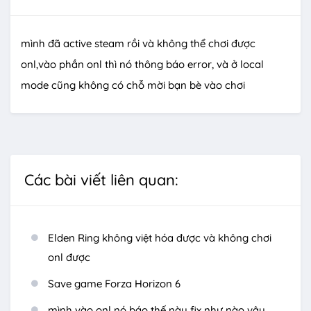
mình đã active steam rồi và không thể chơi được
onl,vào phần onl thì nó thông báo error, và ở local
mode cũng không có chỗ mời bạn bè vào chơi
Các bài viết liên quan:
Elden Ring không việt hóa được và không chơi
onl được
Save game Forza Horizon 6
mình vào onl nó báo thế này fix như nào vậy