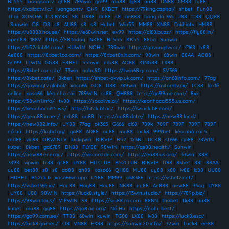
BL555
|
luongsontv
|
qh88
|
789win
|
go99
|
mu88
|
bj88
|
uu88
|
DN88
|
CM88
|
bj88
|
https://xoilactv.llc/
|
luongsontv
|
OK9
|
8XBET
|
https://79king.capital/
|
shbet
|
Fun88
Thai
|
XOSO66
|
LUCKY88
|
S8
|
U888
|
dn88
|
s8
|
ae888
|
bong da 365
|
J88
|
tt88
|
QQ88
|
Sunwin
|
O8
|
O8
|
s8
|
AU88
|
s8
|
s8
|
Hubet
|
Win55
|
MM88
|
XN88
|
Cakhiatv
|
HM88
|
https://u8888.house/
|
https://e68win.net
|
ev99
|
https://c168.buzz/
|
https://fly88.in/
|
open88
|
188V
|
https://S8.today
|
NK88
|
BL555
|
KK55
|
88aa
|
Sunwin
|
https://b52club14.com/
|
KUWIN
|
NOHU
|
789win
|
https://gavangtvv.cc/
|
C168
|
lx88
|
Ae888
|
https://8xbet1.co.com/
|
https://8xbet8x.it.com/
|
98win
|
68win
|
88AA
|
AO88
|
GO99
|
LLWIN
|
GG88
|
F8BET
|
555win
|
mb88
|
AO88
|
KING88
|
LX88
|
https://8kbet.com.ph/
|
33win
|
nohu90
|
https://twin68.gr.com/
|
SV368
|
https://8kbet.cafe/
|
8kbet
|
https://shbet-okvip.uk.com/
|
https://on68info.com/
|
77ag
|
https://gavangtv.global/
|
xoso66
|
GO8
|
U88
|
789win
|
https://mitomtv.cx/
|
LC88
|
lô đề
online
|
xoso66
|
kèo nhà cái
|
789WIN
|
rs88
|
QH888
|
http://go99me.com/
|
8xx
|
https://58win1.info/
|
tv88
|
https://socolive.ai/
|
https://keonhacai555.us.com/
|
https://keonhacai55.ws/
|
http://hitclub1.ac/
|
https://iwinclub8.com/
|
https://gem88.in.net/
|
mb88
|
uu88
|
https://uu88.date/
|
https://new88.land/
|
https://new882.info/
|
UY88
|
77ag
|
ok365
|
G666
|
c168
|
789k
|
789F
|
789F
|
789F
|
789F
|
nổ hũ
|
https://kqbd.gg/
|
go88
|
AD88
|
au88
|
mu88
|
luck8
|
999bet
|
kèo nhà cái 5
|
red88
|
vic88
|
OKWINTV
|
luckywin
|
RIKVIP
|
B52
|
123B
|
LUCK8
|
st666
|
go88
|
78WIN
|
kubet
|
8kbet
|
ga6789
|
DN88
|
FLY88
|
98WIN
|
https://qs88.health/
|
Sunwin
|
https://new88.energy/
|
https://viscard.de.com/
|
https://ea88.us.org/
|
33win
|
X88
|
789K
|
vipwin
|
tr88
|
qs88
|
UY88
|
HITCLUB
|
B52CLUB
|
RIKVIP
|
U88
|
8kbet
|
88I
|
88AA
|
uu88
|
bet88
|
s8
|
s8
|
ao88
|
qh88
|
xoso66
|
QH88
|
MU88
|
uy88
|
x88
|
lv88
|
lc88
|
UU88
|
HUBET
|
B52club
|
xoso66vn.app
|
UY88
|
MM99
|
ok8386
|
https://vsbetz.net/
|
https://vsbet365.io/
|
Hay88
|
Hay88
|
Hay88
|
NK88
|
uy88
|
Ae888
|
new88
|
33ag
|
UY88
|
UY88
|
U88
|
98WIN
|
https://luck8.style/
|
https://13win.studio/
|
https://789p.biz/
|
https://98win.toys/
|
VIPWIN
|
S8
|
https://siu88.co.com
|
88NN
|
thabet
|
tk88
|
uu88
|
kubet
|
mu88
|
gg88
|
https://go8.ae.org/
|
Nổ Hũ
|
https://nohu.best/
|
https://go99.com.se/
|
TT88
|
68win
|
kuwin
|
TG88
|
LX88
|
lv88
|
https://luck8.esq/
|
https://luck8.games/
|
O8
|
VN88
|
EX88
|
https://sunwin20.info/
|
32win
|
Luck8
|
ee88
|