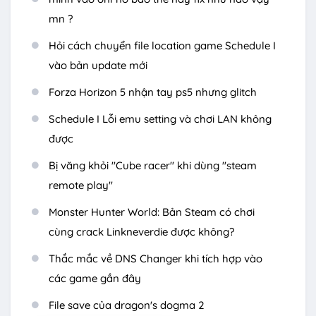
mn ?
Hỏi cách chuyển file location game Schedule I
vào bản update mới
Forza Horizon 5 nhận tay ps5 nhưng glitch
Schedule I Lỗi emu setting và chơi LAN không
được
Bị văng khỏi "Cube racer" khi dùng "steam
remote play"
Monster Hunter World: Bản Steam có chơi
cùng crack Linkneverdie được không?
Thắc mắc về DNS Changer khi tích hợp vào
các game gần đây
File save của dragon's dogma 2