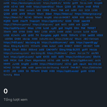
ee88
|
https://keobongda.uk.net/
|
https://qs88.sh/
|
NOHU
|
go99
|
Tài xỉu md5
|
King88
|
qh88
|
nổ hũ
|
lv88
|
nk88
|
https://open88.io/
|
98win
|
QS88
|
s8
|
33win
|
on68
|
RR88
|
XX88
|
EX88
|
789K
|
sunwin
|
lv88
|
CM88
|
33win
|
f168
|
xx8
|
ad88
|
rtzz
|
GO8
|
LV88
|
QS88
|
qh88
|
qh88
|
789win
|
98win
|
8kbet
|
https://8kbet.cz/
|
https://8kbetgroup.org/
|
https://8kbet.fit/
|
Nổ Hũ
|
789WIN
|
king88
|
nhà cái 8KBET
|
AD88
|
XX8
|
abcvip
|
febet
|
KQBD
|
Go88
|
max79
|
thapcam
|
https://gg888.info/
|
GG88
|
ON68
|
open88
|
https://789winn.games/
|
https://s8top.win/
|
go8
|
kk55
|
ad88
|
xx8
|
QQ88
|
http://qq887p.com/
|
88aa
|
UY88
|
luck8
|
uy88
|
go8
|
Hay88
|
88m
|
f168
|
789BET
|
33WIN
|
X88
|
UY88
|
EA88
|
188V
|
LV88
|
69VN
|
cm88
|
ok365
|
sunwin
|
luck8
|
AO88
|
LV88
|
KUWIN
|
w88
|
qh88
|
7M
|
Bongdalu
|
pg88
|
NK88
|
789WIN
|
UY88
|
ae888
|
HB88
|
ok8386
|
DH88
|
abcvip
|
XX88
|
nohu90 com
|
https://lx88.uk/
|
98win
|
JBO Vietnam
|
https://hi88.spot/
|
kèo bóng đá
|
https://luck88com.net/
|
s666
|
https://open88.gg/
|
88aa
|
Đăng Ký BL555
|
555WIN
|
st666
|
kubet
|
m88
|
8XBET
|
8XBET
|
88VBET
|
fv88
|
58win
|
58win
|
888vi
|
888vnd
|
zx88
|
CAKHIATV
|
Đăng Nhập BL555
|
go99
|
hitclub
|
https://sunwinvy.com/
|
kèo bóng đá
|
https://fv88.best/
|
23win
|
Xoi Lac TV
|
alo789
|
3win
|
https://go8f.co.com/
|
kp88
|
KK55
|
kk55
|
kk55
|
https://win58win.com/
|
33WIN
|
lv88
|
99OK
|
Go8
|
23win
|
68gamebai
|
nổ hũ
|
u88
|
bet88
|
https://gg88vn.net/
|
archi
|
MM99
|
Jun88
|
king88
|
Jun88
|
https://f8betv1.com/
|
nổ hũ
|
go8
|
vipwin
|
kèo nhà cái
|
NOHU
|
SV388
|
s666
|
xx88
|
game bai doi thuong
|
RIKVIP
|
THA BET
|
https://bk8.locker
|
KK55
|
J88
|
U888
|
S8
|
789WIN
|
DN88
|
HI88
|
https://qq88.social/
|
go88
|
GO88
|
Suncity
|
88aa
|
0
Tổng lượt xem