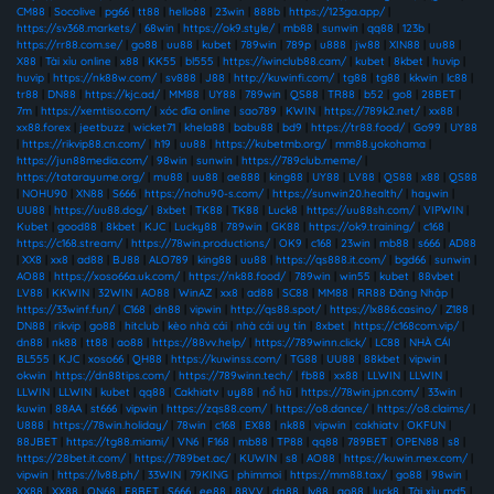
CM88
|
Socolive
|
pg66
|
tt88
|
hello88
|
23win
|
888b
|
https://123ga.app/
|
https://sv368.markets/
|
68win
|
https://ok9.style/
|
mb88
|
sunwin
|
qq88
|
123b
|
https://rr88.com.se/
|
go88
|
uu88
|
kubet
|
789win
|
789p
|
u888
|
jw88
|
XIN88
|
uu88
|
X88
|
Tài xỉu online
|
x88
|
KK55
|
bl555
|
https://iwinclub88.cam/
|
kubet
|
8kbet
|
huvip
|
huvip
|
https://nk88w.com/
|
sv888
|
J88
|
http://kuwinfi.com/
|
tg88
|
tg88
|
kkwin
|
lc88
|
tr88
|
DN88
|
https://kjc.ad/
|
MM88
|
UY88
|
789win
|
QS88
|
TR88
|
b52
|
go8
|
28BET
|
7m
|
https://xemtiso.com/
|
xóc đĩa online
|
sao789
|
KWIN
|
https://789k2.net/
|
xx88
|
xx88.forex
|
jeetbuzz
|
wicket71
|
khela88
|
babu88
|
bd9
|
https://tr88.food/
|
Go99
|
UY88
|
https://rikvip88.cn.com/
|
h19
|
uu88
|
https://kubetmb.org/
|
mm88.yokohama
|
https://jun88media.com/
|
98win
|
sunwin
|
https://789club.meme/
|
https://tatarayume.org/
|
mu88
|
uu88
|
ae888
|
king88
|
UY88
|
LV88
|
QS88
|
x88
|
QS88
|
NOHU90
|
XN88
|
S666
|
https://nohu90-s.com/
|
https://sunwin20.health/
|
haywin
|
UU88
|
https://uu88.dog/
|
8xbet
|
TK88
|
TK88
|
Luck8
|
https://uu88sh.com/
|
VIPWIN
|
Kubet
|
good88
|
8kbet
|
KJC
|
Lucky88
|
789win
|
GK88
|
https://ok9.training/
|
c168
|
https://c168.stream/
|
https://78win.productions/
|
OK9
|
c168
|
23win
|
mb88
|
s666
|
AD88
|
XX8
|
xx8
|
ad88
|
BJ88
|
ALO789
|
king88
|
uu88
|
https://qs888.it.com/
|
bgd66
|
sunwin
|
AO88
|
https://xoso66a.uk.com/
|
https://nk88.food/
|
789win
|
win55
|
kubet
|
88vbet
|
LV88
|
KKWIN
|
32WIN
|
AO88
|
WinAZ
|
xx8
|
ad88
|
SC88
|
MM88
|
RR88 Đăng Nhập
|
https://33winf.fun/
|
C168
|
dn88
|
vipwin
|
http://qs88.spot/
|
https://lx886.casino/
|
Z188
|
DN88
|
rikvip
|
go88
|
hitclub
|
kèo nhà cái
|
nhà cái uy tín
|
8xbet
|
https://c168com.vip/
|
dn88
|
nk88
|
tt88
|
ao88
|
https://88vv.help/
|
https://789winn.click/
|
LC88
|
NHÀ CÁI
BL555
|
KJC
|
xoso66
|
QH88
|
https://kuwinss.com/
|
TG88
|
UU88
|
88kbet
|
vipwin
|
okwin
|
https://dn88tips.com/
|
https://789winn.tech/
|
fb88
|
xx88
|
LLWIN
|
LLWIN
|
LLWIN
|
LLWIN
|
kubet
|
qq88
|
Cakhiatv
|
uy88
|
nổ hũ
|
https://78win.jpn.com/
|
33win
|
kuwin
|
88AA
|
st666
|
vipwin
|
https://zqs88.com/
|
https://o8.dance/
|
https://o8.claims/
|
U888
|
https://78win.holiday/
|
78win
|
c168
|
EX88
|
nk88
|
vipwin
|
cakhiatv
|
OKFUN
|
88JBET
|
https://tg88.miami/
|
VN6
|
F168
|
mb88
|
TP88
|
qq88
|
789BET
|
OPEN88
|
s8
|
https://28bet.it.com/
|
https://789bet.ac/
|
KUWIN
|
s8
|
AO88
|
https://kuwin.mex.com/
|
vipwin
|
https://lv88.ph/
|
33WIN
|
79KING
|
phimmoi
|
https://mm88.tax/
|
go88
|
98win
|
XX88
|
XX88
|
ON68
|
F8BET
|
S666
|
ee88
|
88VV
|
dn88
|
lv88
|
ao88
|
luck8
|
Tài xỉu md5
|