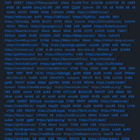
OK9
|
8XBET
|
https://79king.capital/
|
shbet
|
Fun88 Thai
|
XOSO66
|
LUCKY88
|
S8
|
U888
|
dn88
|
s8
|
ae888
|
bong da 365
|
J88
|
tt88
|
QQ88
|
Sunwin
|
O8
|
O8
|
s8
|
AU88
|
s8
|
s8
|
Hubet
|
Win55
|
MM88
|
XN88
|
Cakhiatv
|
HM88
|
https://u8888.house/
|
https://e68win.net
|
ev99
|
https://c168.buzz/
|
https://fly88.in/
|
open88
|
188V
|
https://S8.today
|
NK88
|
BL555
|
KK55
|
88aa
|
Sunwin
|
https://b52club14.com/
|
KUWIN
|
NOHU
|
789win
|
https://gavangtvv.cc/
|
C168
|
lx88
|
Ae888
|
https://8xbet1.co.com/
|
https://8xbet8x.it.com/
|
98win
|
68win
|
88AA
|
AO88
|
GO99
|
LLWIN
|
GG88
|
F8BET
|
555win
|
mb88
|
AO88
|
KING88
|
LX88
|
https://8kbet.com.ph/
|
33win
|
nohu90
|
https://twin68.gr.com/
|
SV368
|
https://8kbet.cafe/
|
8kbet
|
https://shbet-okvip.uk.com/
|
https://on68info.com/
|
77ag
|
https://gavangtv.global/
|
xoso66
|
QS88
|
U88
|
789win
|
https://mitomtv.cx/
|
LC88
|
lô đề online
|
xoso66
|
kèo nhà cái
|
789WIN
|
rs88
|
QH888
|
http://go99me.com/
|
8xx
|
https://58win1.info/
|
tv88
|
https://socolive.ai/
|
https://keonhacai555.us.com/
|
https://keonhacai55.ws/
|
http://hitclub1.ac/
|
https://iwinclub8.com/
|
https://gem88.in.net/
|
mb88
|
uu88
|
https://uu88.date/
|
https://new88.land/
|
https://new882.info/
|
UY88
|
77ag
|
ok365
|
G666
|
c168
|
789k
|
789F
|
789F
|
789F
|
789F
|
nổ hũ
|
https://kqbd.gg/
|
go88
|
AD88
|
au88
|
mu88
|
luck8
|
999bet
|
kèo nhà cái 5
|
red88
|
vic88
|
OKWINTV
|
luckywin
|
RIKVIP
|
B52
|
123B
|
LUCK8
|
st666
|
go88
|
78WIN
|
kubet
|
8kbet
|
ga6789
|
DN88
|
FLY88
|
98WIN
|
https://qs88.health/
|
Sunwin
|
https://new88.energy/
|
https://viscard.de.com/
|
https://ea88.us.org/
|
33win
|
X88
|
EX88
|
vipwin
|
tr88
|
qs88
|
UY88
|
HITCLUB
|
B52CLUB
|
RIKVIP
|
U88
|
8kbet
|
88I
|
88AA
|
uu88
|
bet88
|
s8
|
s8
|
ao88
|
qh88
|
xoso66
|
QH88
|
MU88
|
uy88
|
x88
|
lv88
|
lc88
|
UU88
|
HUBET
|
B52club
|
xoso66vn.app
|
UY88
|
MM99
|
ok8386
|
https://vsbetz.net/
|
https://vsbet365.io/
|
Hay88
|
Hay88
|
Hay88
|
NK88
|
uy88
|
Ae888
|
new88
|
33ag
|
UY88
|
UY88
|
U88
|
98WIN
|
https://luck8.style/
|
https://13win.studio/
|
https://789p.biz/
|
https://98win.toys/
|
VIPWIN
|
S8
|
https://siu88.co.com
|
88NN
|
thabet
|
tk88
|
uu88
|
kubet
|
mu88
|
gg88
|
https://go8.ae.org/
|
Nổ Hũ
|
https://nohu.best/
|
https://go99.com.se/
|
TT88
|
68win
|
kuwin
|
TG88
|
LX88
|
lv88
|
https://luck8.esq/
|
https://luck8.games/
|
O8
|
VN88
|
EX88
|
https://sunwin20.info/
|
32win
|
Luck8
|
ee88
|
uu88
|
NOHU90
|
https://red88.de.com
|
https://uk88sport.com.se
|
max79
|
llwin
|
https://on68.live/
|
S8
|
kk55
|
lc88
|
789win
|
98WIN
|
S8
|
https://28bet.green/
|
QS88
|