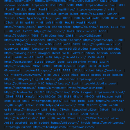
https://go88hv.com/
|
https://sunwinn.in.net/
|
http://7899club.com/
|
Uy88
|
VN168
|
socolive
|
xocdia88
|
https://luck8.dad
|
LV88
|
ao88
|
DN88
|
https://58win.autos/
|
8XBET
|
Fun88
|
Hitclub
|
68win
|
Fun88
|
https://qs88.free/
|
https://vipwin.green/
|
rr88
|
https://gg88.directory
|
GG88
|
hitclub
|
gem88
|
kubet
|
https://c168.zone/
|
Sunwin
|
79KING
|
23win
|
tỷ lệ bóng đá trực tuyến
|
U888
|
U888
|
hubet
|
ee88
|
ao88
|
88vv
|
x88
|
23win
|
dn88
|
ga888
|
vn168
|
vn168
|
vn168
|
Hay88
|
Hay88
|
Hay88
|
https://nhacaiuytin.ro/
|
Bom win
|
xóc đĩa online
|
https://ok9.show/
|
BL555
|
EE88
|
f168
|
uu88
|
c168
|
8XBET
|
https://8xbettaz.com/
|
Go99
|
123b chính chủ
|
AO88
|
https://91clubb.in/
|
TG88
|
Tg88 đăng nhập
|
Qh88
|
https://123b3.com/
|
http://c168.giving/
|
keonhacai
|
https://hello88a.co.com/
|
https://gameb52.app
|
Jun88
|
sunwin
|
https://7m.vin/
|
Game Bài
|
qs88
|
vn88
|
88VV
|
https://hay-88.in.net/
|
KJC
|
kubetvi.co
|
8KBET
|
lương sơn tv
|
F168
|
game bài đổi thưởng
|
https://789club1.today
|
https://sunwing.jp.net/
|
nowgoal
|
8xbet
|
WE88
|
789club
|
hitclub
|
b52club
|
iwinclub
|
rikvip
|
net88
|
max88
|
bin88
|
sc88
|
https://hitclub9.it.com/
|
XX88
|
dn88
|
https://go8f.design/
|
BL555
|
Sunwin
|
qq88
|
Xóc đĩa online
|
twin68
|
23WIN
|
https://55club.pro/
|
MB66
|
MMOO
|
HM88
|
Open88
|
Hay88
|
UY88
|
ALO789
|
68gamebai
|
https://uu88.nagoya/
|
sc88
|
RR88
|
b52club
|
Kubet
|
https://zowin.it.com
|
O8
|
https://sunwinvv.com/
|
bj 88
|
J188
|
UU88
|
nk88
|
ae888
|
xoso66
|
ee88
|
kqxs.vip
|
https://u888.gallery/
|
QS88
|
https://uy88.com.de/
|
https://uy88.in.net/
|
https://ea88.mex.com/
|
KJC
|
https://hbet.red/
|
LLwin
|
https://hitclub68.cn.com/
|
https://keonhacaitv.io/
|
https://sunwinn.cat/
|
https://sunwin68.cn.com/
|
https://hitclubvn.ch/
|
ok8386
|
https://sc88.link/
|
PG66
|
luckywin
|
https://mm88.report/
|
ON68
|
RR88
|
Kingfun
|
Kèo Nhà Cái
|
O8
|
EA88
|
68WIN
|
MMOO
|
u888ez.com
|
tg88
|
sc88
|
u888
|
u888
|
https://good88.gives/
|
j88
|
f168
|
RR88
|
C168
|
https://hi88com.biz/
|
say88
|
say88
|
28bet
|
ON68
|
https://kkwin.co.com/
|
789f
|
789BET
|
QS88
|
ae888
|
qs88
|
https://m88.actor/
|
bj88
|
8xbet
|
789win
|
https://nohu52.art
|
789win
|
789 club
|
Sunwin
|
GG88
|
NK88
|
FV88
|
Vipwin
|
EA88
|
HITCLUB
|
Go88
|
Vin88
|
https://hitclub88.studio/
|
lc88
|
uu88
|
mb88
|
23win
|
https://789bet7a.com/
|
winvn
|
Ae888
|
xocdia88
|
ao88
|
sodo66
|
https://bj88ac.com/
|
hitclub
|
https://sunwin1.com.co/
|
https://go88a.bid/
|
https://hitclub1.jpn.com/
|
https://iwin.it.com/
|