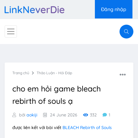
Đăng nhập
Trang chủ
Thảo Luận - Hỏi Đáp
cho em hỏi game bleach
rebirth of souls ạ
bởi
aokiji
24 June 2026
332
1
được liên kết với bài viết
BLEACH Rebirth of Souls