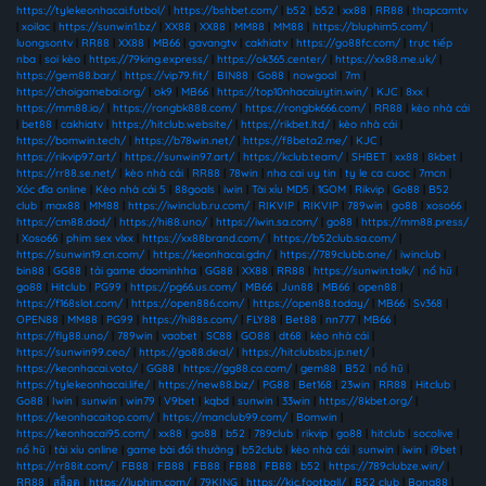
https://tylekeonhacai.futbol/
|
https://bshbet.com/
|
b52
|
b52
|
xx88
|
RR88
|
thapcamtv
|
xoilac
|
https://sunwin1.bz/
|
XX88
|
XX88
|
MM88
|
MM88
|
https://bluphim5.com/
|
luongsontv
|
RR88
|
XX88
|
MB66
|
gavangtv
|
cakhiatv
|
https://go88fc.com/
|
trực tiếp
nba
|
soi kèo
|
https://79king.express/
|
https://ok365.center/
|
https://xx88.me.uk/
|
https://gem88.bar/
|
https://vip79.fit/
|
BIN88
|
Go88
|
nowgoal
|
7m
|
https://choigamebai.org/
|
ok9
|
MB66
|
https://top10nhacaiuytin.win/
|
KJC
|
8xx
|
https://mm88.io/
|
https://rongbk888.com/
|
https://rongbk666.com/
|
RR88
|
kèo nhà cái
|
bet88
|
cakhiatv
|
https://hitclub.website/
|
https://rikbet.ltd/
|
kèo nhà cái
|
https://bomwin.tech/
|
https://b78win.net/
|
https://f8beta2.me/
|
KJC
|
https://rikvip97.art/
|
https://sunwin97.art/
|
https://kclub.team/
|
SHBET
|
xx88
|
8kbet
|
https://rr88.se.net/
|
kèo nhà cái
|
RR88
|
78win
|
nha cai uy tin
|
ty le ca cuoc
|
7mcn
|
Xóc đĩa online
|
Kèo nhà cái 5
|
88goals
|
iwin
|
Tài xỉu MD5
|
1GOM
|
Rikvip
|
Go88
|
B52
club
|
max88
|
MM88
|
https://iwinclub.ru.com/
|
RIKVIP
|
RIKVIP
|
789win
|
go88
|
xoso66
|
https://cm88.dad/
|
https://hi88.uno/
|
https://iwin.sa.com/
|
go88
|
https://mm88.press/
|
Xoso66
|
phim sex vlxx
|
https://xx88brand.com/
|
https://b52club.sa.com/
|
https://sunwin19.cn.com/
|
https://keonhacai.gdn/
|
https://789clubb.one/
|
iwinclub
|
bin88
|
GG88
|
tải game daominhha
|
GG88
|
XX88
|
RR88
|
https://sunwin.talk/
|
nổ hũ
|
go88
|
Hitclub
|
PG99
|
https://pg66.us.com/
|
MB66
|
Jun88
|
MB66
|
open88
|
https://f168slot.com/
|
https://open886.com/
|
https://open88.today/
|
MB66
|
Sv368
|
OPEN88
|
MM88
|
PG99
|
https://hi88s.com/
|
FLY88
|
Bet88
|
nn777
|
MB66
|
https://fly88.uno/
|
789win
|
vaobet
|
SC88
|
GO88
|
dt68
|
kèo nhà cái
|
https://sunwin99.ceo/
|
https://go88.deal/
|
https://hitclubsbs.jp.net/
|
https://keonhacai.voto/
|
GG88
|
https://gg88.co.com/
|
gem88
|
B52
|
nổ hũ
|
https://tylekeonhacai.life/
|
https://new88.biz/
|
PG88
|
Bet168
|
23win
|
RR88
|
Hitclub
|
Go88
|
Iwin
|
sunwin
|
win79
|
V9bet
|
kqbd
|
sunwin
|
33win
|
https://8kbet.org/
|
https://keonhacaitop.com/
|
https://manclub99.com/
|
Bomwin
|
https://keonhacai95.com/
|
xx88
|
go88
|
b52
|
789club
|
rikvip
|
go88
|
hitclub
|
socolive
|
nổ hũ
|
tài xỉu online
|
game bài đổi thưởng
|
b52club
|
kèo nhà cái
|
sunwin
|
iwin
|
i9bet
|
https://rr88it.com/
|
FB88
|
FB88
|
FB88
|
FB88
|
FB88
|
b52
|
https://789clubze.win/
|
RR88
|
สล็อต
|
https://luphim.com/
|
79KING
|
https://kjc.football/
|
B52 club
|
Bong88
|