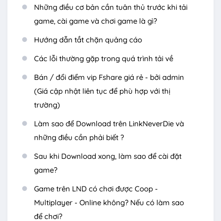
Những điều cơ bản cần tuân thủ trước khi tải
game, cài game và chơi game là gì?
Hướng dẫn tắt chặn quảng cáo
Các lỗi thường gặp trong quá trình tải về
Bán / đổi điểm vip Fshare giá rẻ - bởi admin
(Giá cập nhật liên tục để phù hợp với thị
trường)
Làm sao để Download trên LinkNeverDie và
những điều cần phải biết ?
Sau khi Download xong, làm sao để cài đặt
game?
Game trên LND có chơi được Coop -
Multiplayer - Online không? Nếu có làm sao
để chơi?