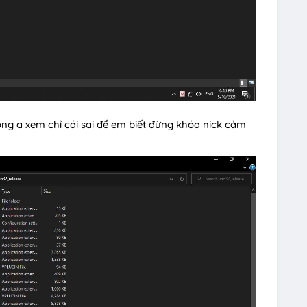
mong a xem chỉ cái sai để em biết đừng khóa nick cảm