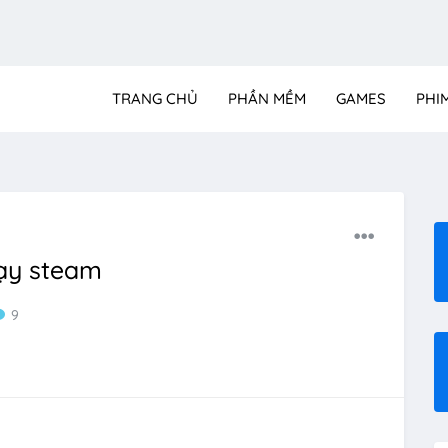
TRANG CHỦ
PHẦN MỀM
GAMES
PHI
hạy steam
9