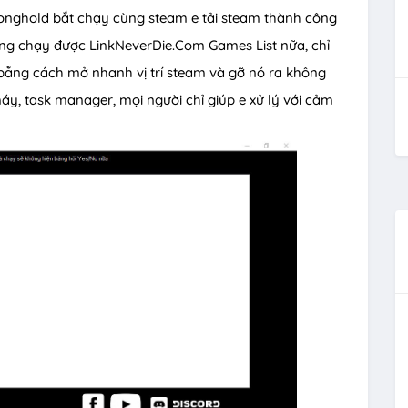
ronghold bắt chạy cùng steam e tải steam thành công
ng chạy được LinkNeverDie.Com Games List nữa, chỉ
bằng cách mở nhanh vị trí steam và gỡ nó ra không
áy, task manager, mọi người chỉ giúp e xử lý với cảm