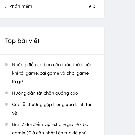
Phần mềm
910
Top bài viết
Những điều cơ bản cần tuân thủ trước
khi tải game, cài game và chơi game
là gì?
Hướng dẫn tắt chặn quảng cáo
Các lỗi thường gặp trong quá trình tải
về
Bán / đổi điểm vip Fshare giá rẻ - bởi
admin (Giá cập nhật liên tục để phù