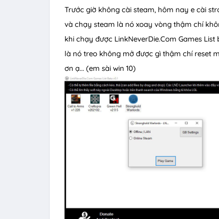
Trước giờ không cài steam, hôm nay e cài st
và chạy steam là nó xoay vòng thậm chí khô
khi chạy được LinkNeverDie.Com Games List 
là nó treo không mở được gì thậm chí reset m
ơn ạ... (em sài win 10)