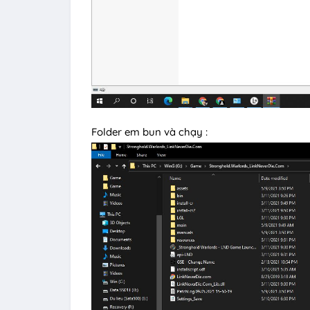
Folder em bun và chạy :