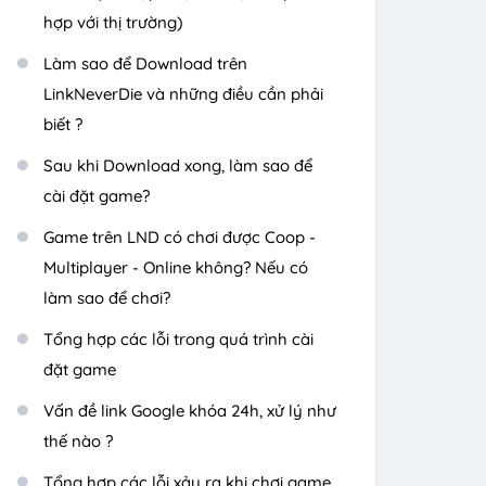
hợp với thị trường)
Làm sao để Download trên
LinkNeverDie và những điều cần phải
biết ?
Sau khi Download xong, làm sao để
cài đặt game?
Game trên LND có chơi được Coop -
Multiplayer - Online không? Nếu có
làm sao để chơi?
Tổng hợp các lỗi trong quá trình cài
đặt game
Vấn đề link Google khóa 24h, xử lý như
thế nào ?
Tổng hợp các lỗi xảy ra khi chơi game