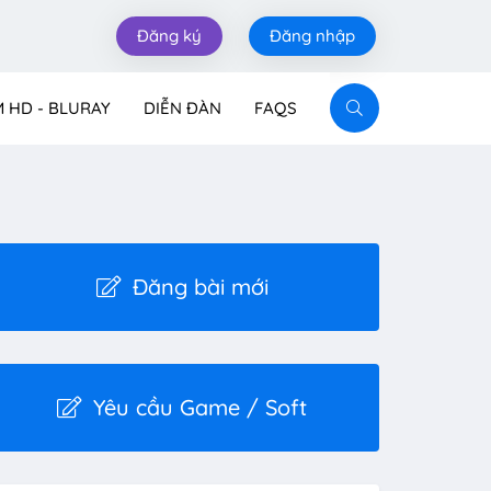
Đăng ký
Đăng nhập
M HD - BLURAY
DIỄN ĐÀN
FAQS
Đăng bài mới
Yêu cầu Game / Soft