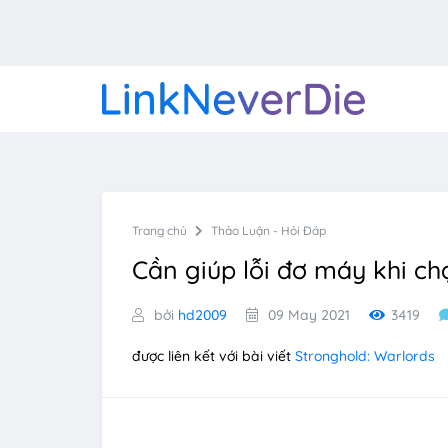
Trang chủ
Thảo Luận - Hỏi Đáp
Cần giúp lỗi đơ máy khi c
bởi
hd2009
09 May 2021
3419
được liên kết với bài viết
Stronghold: Warlords