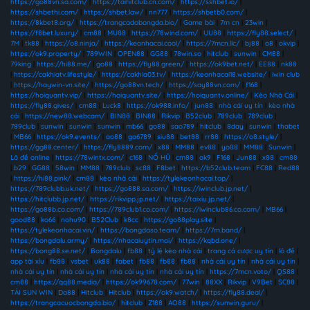
https://go88vn.sa.com/
|
https://taihitclub.cn.com/
|
https://sshbet.io/
|
https://shbethi.com/
|
https://shbet.law/
|
nn777
|
https://shbetb0.com/
|
https://8kbet8.org/
|
https://trangcadobongda.bio/
|
Game bài
|
7m cn
|
23win
|
https://f8bet.luxury/
|
cm88
|
MU88
|
https://78wind.com/
|
UU88
|
https://fly88.select/
|
7M
|
tk88
|
https://o8.ninja/
|
https://keonhacai.cool/
|
https://7mcn.llc/
|
bj88
|
o8
|
okvip
|
https://ok9.property/
|
789WIN
|
OPEN88
|
GG88
|
78win.so
|
hitclub
|
sunwin
|
CM88
|
79king
|
https://hi88.me/
|
go88
|
https://fly88.green/
|
https://ok9bet.net/
|
EE88
|
nk88
|
https://cakhiatv.lifestyle/
|
https://cakhia03.tv/
|
https://keonhacai18.website/
|
iwin club
|
https://haywin-vn.site/
|
https://go88vn.tech/
|
https://say88vn.com/
|
f168
|
https://hoiquantv.vip/
|
https://hoiquantv.site/
|
https://hoiquantv.online/
|
Kèo Nhà Cái
|
https://fly88.gives/
|
cm88
|
Luck8
|
https://ok988.info/
|
jun88
|
nhà cái uy tín
|
kèo nhà
cái
|
https://new88.webcam/
|
BIN88
|
BIN88
|
Rikvip
|
B52club
|
789club
|
789club
|
789club
|
sunwin
|
sunwin
|
sunwin
|
mb66
|
go88
|
sao789
|
hitclub
|
8day
|
sunwin
|
thabet
|
MB66
|
https://ok9.events/
|
ao88
|
ga6789
|
siu88
|
bet88
|
rr88
|
https://o8.style/
|
https://gg88.center/
|
https://fly8889.com/
|
x88
|
MM88
|
ev88
|
yo88
|
MM88
|
Sunwin
|
Lô đề online
|
https://78wintx.com/
|
c168
|
NỔ HŨ
|
cm88
|
ok9
|
F168
|
Jun88
|
x88
|
cm88
|
b29
|
GG88
|
58win
|
MM88
|
789club
|
sc88
|
F8bet
|
https://b52club.team
|
FC88
|
Red88
|
https://hi88.pink/
|
cm88
|
kèo nhà cái
|
https://tylekeonhacai.top/
|
https://789clubb.uk.net/
|
https://go888.sa.com/
|
https://iwinclub.jp.net/
|
https://hitclubb.jp.net/
|
https://rikvipp.jp.net/
|
https://taixiu.jp.net/
|
https://go88b.co.com/
|
https://789club1.co.com/
|
https://iwinclub86.co.com/
|
MB66
|
good88
|
ko66
|
nohu90
|
B52Club
|
k8cc
|
https://go88play.site
|
https://tylekeonhacai.vin/
|
https://bongdaso.team/
|
https://7m.band/
|
https://bongdalu.army/
|
https://nhacaiuytin.moi/
|
https://kqbd.one/
|
https://bong88.se.net/
|
Bongdalu
|
fb88
|
tỷ lệ kèo nhà cái
|
trang cá cược uy tín
|
lô đề
|
app tài xỉu
|
fb88
|
vsbet
|
uk88
|
fabet
|
fb88
|
fb88
|
fb88
|
nhà cái uy tín
|
nhà cái uy tín
|
nhà cái uy tín
|
nhà cái uy tín
|
nhà cái uy tín
|
nhà cái uy tín
|
https://7mcn.voto/
|
QS88
|
cm88
|
https://qq88.media/
|
https://ok99678.com/
|
77win
|
88XX
|
Rikvip
|
V9Bet
|
SC88
|
TẢI SUN WIN
|
Da88
|
Hitclub
|
Hitclub
|
https://ok9.watch/
|
https://fly88.deal/
|
https://trangcacuocbongda.bio/
|
hitclub
|
Z188
|
AO88
|
https://sunwin.guru/
|