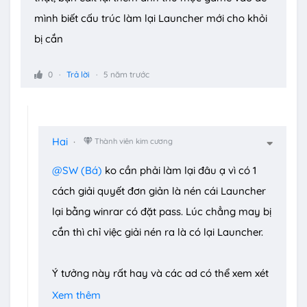
mình biết cấu trúc làm lại Launcher mới cho khỏi
bị cắn
0
Trả lời
5 năm trước
Hai
Thành viên kim cương
@SW (Bá)
ko cần phải làm lại đâu ạ vì có 1
cách giải quyết đơn giản là nén cái Launcher
lại bằng winrar có đặt pass. Lúc chẳng may bị
cắn thì chỉ việc giải nén ra là có lại Launcher.
Ý tưởng này rất hay và các ad có thể xem xét
thêm vào FAQ:
Xem thêm