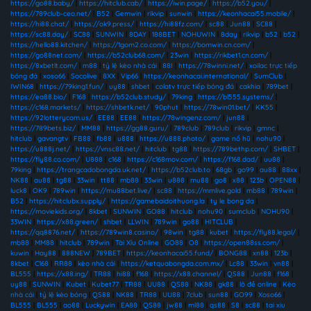
https://go88.baby/
|
https://hitclub.cab/
|
https://iwin.page/
|
https://b52.you/
|
https://789club-ceo.net/
|
B52
|
Gemwin
|
rikvip
|
sunwin
|
https://keonhacai55.mobile/
|
https://hi88.chat/
|
https://ok9.press/
|
https://hi88fz.com/
|
sc88
|
Jun88
|
SC88
|
https://sc88.day/
|
SC88
|
SUNWIN
|
8DAY
|
188BET
|
NOHUWIN
|
8day
|
rikvip
|
b52
|
b52
|
https://hello88.kitchen/
|
https://1gom2.co.com/
|
https://bomwin.cn.com/
|
https://go88net.com/
|
https://b52club68.com/
|
23win
|
https://rikbet1.cn.com/
|
https://8xbetlt.com/
|
m88
|
tỷ lệ kèo nhà cái
|
88I
|
https://78winni.net/
|
xoilac trực tiếp
bóng đá
|
xoso66
|
Socolive
|
8XX
|
Vip66
|
https://keonhacai.international/
|
SumClub
|
IWIN68
|
https://79king1.fun/
|
uy88
|
shbet
|
colatv trực tiếp bóng đá
|
cakhia
|
789bet
|
https://ea88.bio/
|
F168
|
https://b52club.study/
|
79king
|
https://bl555.systems/
|
https://c168.markets/
|
https://shbetk.net/
|
90phut
|
https://78win01.bet/
|
KK55
|
https://92lotterycom.us/
|
EE88
|
EE88
|
https://78wingenz.com/
|
jun88
|
https://789bets.biz/
|
MM88
|
https://gg88.guru/
|
789club
|
789club
|
rikvip
|
gmnc
|
hitclub
|
gavangtv
|
FB88
|
fb88
|
u888
|
https://u888.photo/
|
game nổ hũ
|
nohu90
|
https://u888j.net/
|
https://vnsc88.net/
|
hitclub
|
tg88
|
https://789bethp.com/
|
SHBET
|
https://fly88.co.com/
|
U888
|
c168
|
https://c168mov.com/
|
https://f168.dad/
|
uu88
|
79king
|
https://trangcadobongda.uk.net/
|
https://b52club.to
|
68gb
|
go99
|
au88
|
88xx
|
NK88
|
au88
|
tg88
|
33win
|
tt88
|
mb88
|
33win
|
u888
|
mu88
|
go8
|
x88
|
123b
|
OPEN88
|
luck8
|
OK9
|
789win
|
https://mu88bet.live/
|
sc88
|
https://mmlive.gold
|
mb88
|
789win
|
B52
|
https://hitclubx.supply/
|
https://gamebaidoithuong.la
|
ty le bong da
|
https://moviekids.org/
|
8kbet
|
SUNWIN
|
GO88
|
hitclub
|
nohu90
|
sumclub
|
NOHU90
|
33WIN
|
https://x88.green/
|
shbet
|
LLWIN
|
789win
|
go88
|
HITCLUB
|
https://qq8876.net/
|
https://789win8.casino/
|
98win
|
tg88
|
kubet
|
https://fly88.legal/
|
mb88
|
MM88
|
hitclub
|
789win
|
Tài Xỉu Online
|
GO88
|
O8
|
https://open88ss.com/
|
kuwin
|
Hay88
|
888NEW
|
789BET
|
https://keonhacai55.fund/
|
BONG88
|
xn88
|
123b
|
8kbet
|
C168
|
RR88
|
kèo nhà cái
|
https://ketquabongda.com.mx/
|
Lc88
|
33win
|
vn88
|
BL555
|
https://x88.ing/
|
TR88
|
hi88
|
f168
|
https://x88.channel/
|
QS88
|
Jun88
|
f168
|
uy88
|
SUNWIN
|
Kubet
|
Kubet77
|
TR88
|
UU88
|
QS88
|
NK88
|
gk88
|
lô đề online
|
Kèo
nhà cái
|
tỷ lệ kèo bóng
|
QS88
|
NK88
|
TR88
|
UU88
|
7club
|
sun88
|
GO99
|
Xoso66
|
BL555
|
BL555
|
ao88
|
Luckywin
|
EA88
|
QS88
|
jw88
|
ml88
|
qs88
|
S8
|
sc88
|
tai xiu