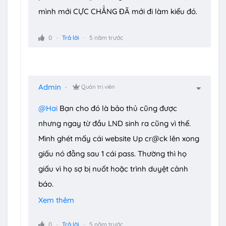
mình mới CỰC CHẲNG ĐÃ mới đi làm kiểu đó.
0
Trả lời
5 năm trước
Admin
Quản trị viên
@Hai
Bạn cho đó là bảo thủ cũng được
nhưng ngay từ đầu LND sinh ra cũng vì thế.
Mình ghét mấy cái website Up cr@ck lên xong
giấu nó đằng sau 1 cái pass. Thường thì họ
giấu vì họ sợ bị nuốt hoặc trình duyệt cảnh
báo.
Xem thêm
Đúng, đúng là cảnh báo. Nhưng thay vì phổ
0
Trả lời
5 năm trước