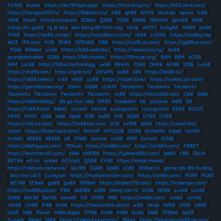
SV388
|
Kubet
|
https://alo789apk.app/
|
https://hitclub1.guru/
|
https://b52.ventures/
|
https://luongson117.tv/
|
https://8kbettt.co/
|
lv88
|
qh88
|
GO99
|
nhatvip
|
vipwin
|
tr88
|
nk88
|
56win
|
hitclub.compare
|
123bet
|
QS88
|
TG88
|
DN88
|
789WIN
|
gem88
|
fb88
|
trang chủ go88
|
tỷ lệ kèo
|
kèo bóng đá hôm nay
|
rikvip
|
vin777
|
lucky88
|
mb88
|
ao88
|
TK88
|
https://ao88.uk.net/
|
https://xoso66a.co.com/
|
nk88
|
LUCK8
|
https://ao88y.top
|
6623
|
H19.com
|
tt88
|
DN88
|
OPEN88
|
C168
|
https://xx88.uk.com/
|
https://gg88se.com/
|
PG66
|
88kbet
|
uu88
|
https://lc88.website/
|
https://vipwin.luxury/
|
au88
|
grandpashabet
|
EE88
|
https://88i.mobile/
|
https://88m.ae.org/
|
88M
|
88M
|
AO88
|
88M
|
Luck8
|
https://88aa.technology
|
jw88
|
98Win
|
TG88
|
DH88
|
AO88
|
123B
|
Luck8
|
https://dn88s.net/
|
https://go8.onl/
|
OKWIN
|
ao88
|
x88
|
https://ao88.cx/
|
https://nk88.select/
|
tr88
|
nk88
|
uu88
|
https://vsbet.love/
|
https://soikeo.jpn.com/
|
https://gamebai.ae.org/
|
23win
|
GG88
|
LLWIN
|
Tieulamtv
|
Tieulamtv
|
Tieulamtv
|
Tieulamtv
|
Tieulamtv
|
Tieulamtv
|
Tieulamtv
|
vu88
|
https://hitclub88.net/
|
C168
|
S666
|
https://s666.holiday/
|
đá gà trực tiếp
|
RR99
|
Vaidebet
|
S8
|
socolive
|
tk88
|
S8
|
https://fv88.food/
|
86bet
|
sunwin
|
hitclub
|
Luongsontv
|
Luongsontv
|
EE88
|
BL555
|
KK55
|
KK55
|
S666
|
s666
|
vip66
|
123b
|
ee88
|
XX8
|
AD88
|
UY88
|
UY88
|
https://s88.za.com/
|
https://hz88site.com
|
123b
|
sv388
|
qs88
|
https://vsbet.link/
|
onbet
|
https://febetvip.it.com/
|
RIKVIP
|
HITCLUB
|
GO88
|
SUNWIN
|
fabet
|
net88
|
mubet
|
AE888
|
AE888
|
o8
|
ON68
|
sunwin
|
uu88
|
88M
|
Sunwin
|
KO66
|
https://alahlyg.sa.com/
|
789win
|
https://on686.com/
|
https://on683.com/
|
F8BET
|
https://keonhacai5.com/
|
s666
|
ok8386
|
https://tylekeo88s.com/
|
qq88
|
c168
|
33win
|
BET88
|
nổ hũ
|
onbet
|
b52club
|
QS88
|
FV88
|
https://xoilac.movie/
|
https://rakhoitv.network/
|
alo789
|
GG88
|
Go88
|
LC88
|
789bet.tv
|
game bài đổi thưởng
|
kèo nhà cái 5
|
Luckywin
|
https://mobamonster.com/
|
https://on68i.com/
|
PG99
|
PG88
|
BET88
|
123bet
|
go88
|
go88
|
789bet
|
https://kubet773.com/
|
https://kubetqw.com/
|
https://mu886.pizza/
|
F168
|
ok8386
|
LX88
|
lương sơn tv
|
SV66
|
NK88
|
Luck8
|
Luck8
|
DN88
|
Bet88
|
Bet88
|
new88
|
O8
|
cf789
|
f168
|
https://on68c.com/
|
cm88
|
Jun88
|
JW88
|
cm88
|
F168
|
on68
|
https://taixiuonline.direct
|
w88
|
rikvip
|
HZ88
|
LX88
|
u888
|
jw88
|
lv88
|
98win
|
ml88.vegas
|
VIP66
|
mv66
|
ml88
|
luck8
|
S666
|
789bet
|
qq88
|
Sunwin
|
8kbet
|
MK8
|
https://cakhiatv.express/
|
39bet
|
https://nhacaiuytin88.ae.org/
|