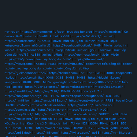
nettruyen
|
https://zinmanga.net
|
ufabet
|
truc tiep bong da
|
https://iwinclub.la/
|
Ku
casino
|
Ku11
|
xoilac tv
|
Fun88
|
kubet
|
sv388
|
https://sv368.direct/
|
sunwin
|
https://ee88vie.com/
|
Kubet88
|
78win
|
nhà cái uy tín
|
sunwin
|
sunwin
|
kqxs
ketquaxoso3.com
|
nhà cái lô đề
|
https://keonhacai.football/
|
IWIN
|
78win
|
xoilac tv
|
xoso66
|
https://keonhacai55.bet/
|
rikvip
|
hitclub
|
sunwin
|
go88
|
socolive
|
Trực tiếp
bóng đá
|
Alo789
|
Ae888
|
xôi lạc
|
v9bet
|
https://keonhacai.fund/
|
vip66
|
Vip66
|
https://mb66p.com/
|
truc tiep bong da
|
VIP66
|
https://78winnh.net/
|
https://mb66q.com/
|
Xoso66
|
MB66
|
https://mb66.life/
|
colatv trực tiếp bóng đá
|
colatv
|
colatv truc tiep bong da
|
colatv
|
colatv bóng đá trực tiếp
|
https://tylekeonhacai.futbol/
|
https://bshbet.com/
|
b52
|
b52
|
xx88
|
RR88
|
thapcamtv
|
xoilac
|
https://sunwin1.bz/
|
XX88
|
XX88
|
MM88
|
MM88
|
https://bluphim5.com/
|
luongsontv
|
RR88
|
XX88
|
MB66
|
gavangtv
|
cakhiatv
|
https://go88fc.com/
|
trực tiếp
nba
|
soi kèo
|
https://79king.express/
|
https://ok365.center/
|
https://xx88.me.uk/
|
https://gem88.bar/
|
https://vip79.fit/
|
BIN88
|
Go88
|
nowgoal
|
7m
|
https://choigamebai.org/
|
ok9
|
MB66
|
https://top10nhacaiuytin.win/
|
KJC
|
8xx
|
https://mm88.io/
|
https://rongbk888.com/
|
https://rongbk666.com/
|
RR88
|
kèo nhà cái
|
bet88
|
cakhiatv
|
https://hitclub.website/
|
https://rikbet.ltd/
|
kèo nhà cái
|
https://bomwin.tech/
|
https://b78win.net/
|
https://f8beta2.me/
|
KJC
|
https://rikvip97.art/
|
https://sunwin97.art/
|
https://kclub.team/
|
SHBET
|
xx88
|
8kbet
|
https://rr88.se.net/
|
kèo nhà cái
|
RR88
|
78win
|
nha cai uy tin
|
ty le ca cuoc
|
7mcn
|
Xóc đĩa online
|
Kèo nhà cái 5
|
88goals
|
iwin
|
Tài xỉu MD5
|
1GOM
|
Rikvip
|
Go88
|
B52
club
|
max88
|
MM88
|
https://iwinclub.ru.com/
|
RIKVIP
|
RIKVIP
|
789win
|
go88
|
xoso66
|
https://cm88.dad/
|
https://hi88.uno/
|
https://iwin.sa.com/
|
go88
|
https://mm88.press/