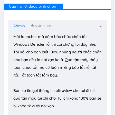
Câu trả lời được bình chọn
Admin
Quản trị viên
Mất launcher mà dám bảo chắc chắn tắt
Windows Defeder rồi thì coi chừng tui đấy nhé.
Tôi nói cho bạn biết 100% những người chắc chắn
như bạn đều là nói xạo ko à. Qua tận máy thấy
toàn chưa tắt mà cứ luôn miệng bảo tắt rồi tắt
rồi. Tắt toàn tắt tầm bậy.
Bạn ko tin gửi thông tin ultraview cho tui đi tui
qua tận máy tui chỉ cho. Tui chỉ xong 100% bạn sẽ
bị khóa tk vì tội nói xạo