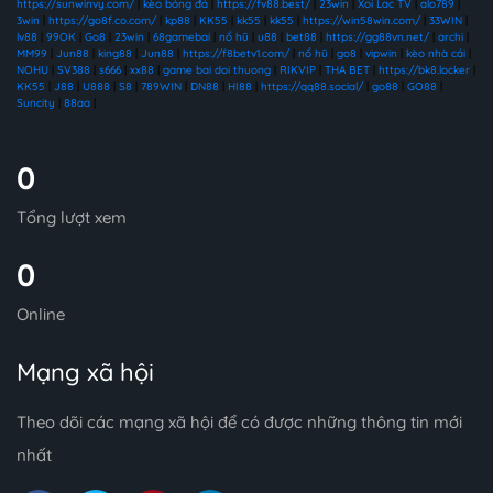
https://sunwinvy.com/
|
kèo bóng đá
|
https://fv88.best/
|
23win
|
Xoi Lac TV
|
alo789
|
3win
|
https://go8f.co.com/
|
kp88
|
KK55
|
kk55
|
kk55
|
https://win58win.com/
|
33WIN
|
lv88
|
99OK
|
Go8
|
23win
|
68gamebai
|
nổ hũ
|
u88
|
bet88
|
https://gg88vn.net/
|
archi
|
MM99
|
Jun88
|
king88
|
Jun88
|
https://f8betv1.com/
|
nổ hũ
|
go8
|
vipwin
|
kèo nhà cái
|
NOHU
|
SV388
|
s666
|
xx88
|
game bai doi thuong
|
RIKVIP
|
THA BET
|
https://bk8.locker
|
KK55
|
J88
|
U888
|
S8
|
789WIN
|
DN88
|
HI88
|
https://qq88.social/
|
go88
|
GO88
|
Suncity
|
88aa
|
0
Tổng lượt xem
0
Online
Mạng xã hội
Theo dõi các mạng xã hội để có được những thông tin mới
nhất