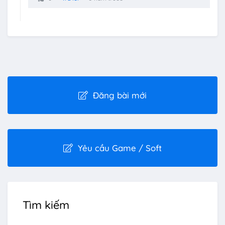
cập kiến thức họ lại Im lặng. LND thì khác, ở
đây phổ cập kiến thức cho các bạn và mọi
thứ đều an toàn => Bọn mình ko muốn làm
kiểu đó. Mọi thứ phải rõ ràng, ko có giấu giấu
làm gì trừ những cr@ck nhè nhẹ mình bọn
mình UP FIX thì mới phải đặt pass để tránh bị
Quét
Đăng bài mới
Yêu cầu Game / Soft
Tìm kiếm