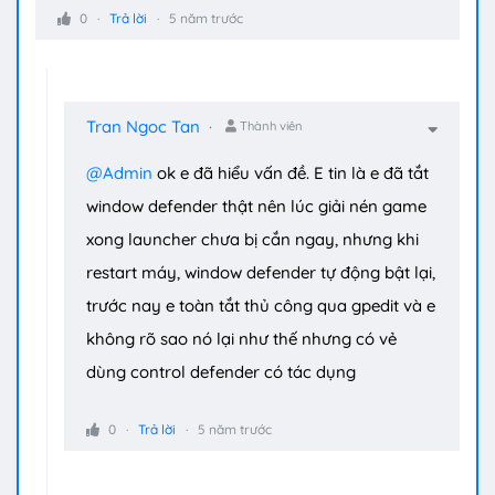
0
Trả lời
5 năm trước
Tran Ngoc Tan
Thành viên
@Admin
ok e đã hiểu vấn đề. E tin là e đã tắt
window defender thật nên lúc giải nén game
xong launcher chưa bị cắn ngay, nhưng khi
restart máy, window defender tự động bật lại,
trước nay e toàn tắt thủ công qua gpedit và e
không rõ sao nó lại như thế nhưng có vẻ
dùng control defender có tác dụng
0
Trả lời
5 năm trước