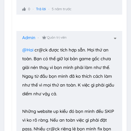
Tất cả các file c.r.@k như steam_api.dll,
0
Trả lời
5 năm trước
steam_api64.dll, hay file exe chạy game nên
copy chúng rồi giấu vào 1 cái thư mục
Cr@k_backup chẳng hạn rồi nén lại bằng
Admin
Quản trị viên
winrar có đặt pass. Làm vậy đề phòng bị win
hay cái AV nào cắn mất. Lúc đó thì chỉ việc tắt
@Hai
cr@ck được tích hợp sẵn. Mọi thứ an
hết các thứ đi rồi giải nén ra lấy lại các file
toàn. Bạn có thể giữ lại bản game gốc chưa
kờrach đỡ phải tải lại game.
giải nén thay vì bọn mình phải làm như thế.
Ngay từ đầu bọn mình đã ko thích cách làm
như thế vì mọi thứ an toàn. K việc gì phải giấu
diếm như vậy cả.
Những website up kiểu đó bọn mình đều SKIP
vì ko rõ ràng. Nếu an toàn việc gì phải đặt
pass. Nhiều cr@ck riêng lẻ bọn mình fix bọn