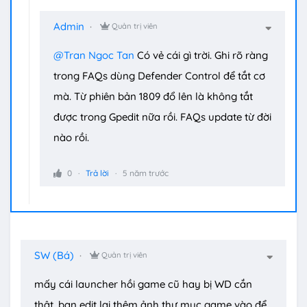
Admin
Quản trị viên
@Tran Ngoc Tan
Có vẻ cái gì trời. Ghi rõ ràng
trong FAQs dùng Defender Control để tắt cơ
mà. Từ phiên bản 1809 đổ lên là không tắt
được trong Gpedit nữa rồi. FAQs update từ đời
nào rồi.
0
Trả lời
5 năm trước
SW (Bá)
Quản trị viên
mấy cái launcher hồi game cũ hay bị WD cắn
thật, bạn edit lại thêm ảnh thư mục game vào để