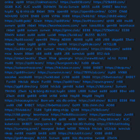
online
|
vip88
|
https://cakhiatvzz.tv/
|
https://ee8838.com/
|
https://123b888.com/
|
GG88
|
KJC
|
KJC
|
ww88
|
SUNWIN
|
Tài xỉu Sunwin
|
bl555
|
uu88
|
SHBET
|
kèo trực
tuyến
|
tỷ lệ nhà cái
|
8kbet
|
789k
|
open88
|
https://open88v.online/
|
GO99
|
ON68
|
NOHU90
|
GO99
|
DN88
|
LV88
|
VIP66
|
XX88
|
https://lv88.ltd/
|
https://dh88.video/
|
https://sx88.gold/
|
32win
|
https://qs881.ink/
|
https://ev99.eu.com/
|
qh88
|
x88
|
mu88
|
sunwin
|
go88
|
rikbet
|
https://keonhacaivnic.com/
|
iwin
|
taixiu88.io
|
gem88
|
keonhacai
|
rikbet
|
go88
|
sunwin
|
sunwin
|
https://gmnc.club/
|
EE88
|
https://123bett.io/
|
EE88
|
33WIN
|
kubet
|
au88
|
au88
|
Luck8
|
https://luck8.so/
|
BL555
|
BL555
|
https://kp88.social/
|
open88
|
79king
|
AE888
|
AE888
|
uy88
|
x88
|
z188
|
daga88
|
33win
|
188bet
|
fabet
|
big88
|
go88
|
nohu
|
bet88
|
https://uy88.de.com/
|
HITCLUB
|
https://uu88n.org/
|
tr88
|
sunwin
|
https://qh88kyc.com/
|
https://rr886j.com/
|
ae888
|
mcw
|
kuwin
|
88bet
|
x88
|
ao88
|
qq88
|
J88
|
sumclub
|
go88
|
B52 club
|
https://shbet.health/
|
33win
|
99ok
|
gavangtv
|
https://vnew88.net/
|
nổ hũ
|
FLY88
|
mu88
|
https://qs88.team/
|
https://luongsontv.llc/
|
hz88
|
68win
|
https://soikeonhacai.one/
|
https://hitcluba.cn.com/
|
XX88
|
8XBET
|
https://rikvip.mx/
|
https://go88hv.com/
|
https://sunwinn.in.net/
|
http://7899club.com/
|
Uy88
|
VN168
|
socolive
|
xocdia88
|
https://luck8.dad
|
LV88
|
ao88
|
DN88
|
https://58win.autos/
|
8XBET
|
Fun88
|
Hitclub
|
68win
|
Fun88
|
https://qs88.free/
|
https://vipwin.green/
|
rr88
|
https://gg88.directory
|
GG88
|
hitclub
|
gem88
|
kubet
|
https://c168.zone/
|
Sunwin
|
79KING
|
23win
|
tỷ lệ bóng đá trực tuyến
|
U888
|
U888
|
hubet
|
ee88
|
ao88
|
88vv
|
x88
|
23win
|
dn88
|
ga888
|
vn168
|
vn168
|
vn168
|
Hay88
|
Hay88
|
Hay88
|
https://nhacaiuytin.ro/
|
Bom win
|
xóc đĩa online
|
https://ok9.show/
|
BL555
|
EE88
|
f168
|
uu88
|
c168
|
8XBET
|
https://8xbettaz.com/
|
Go99
|
123b chính chủ
|
AO88
|
https://91clubb.in/
|
TG88
|
Tg88 đăng nhập
|
Qh88
|
https://123b3.com/
|
http://c168.giving/
|
keonhacai
|
https://hello88a.co.com/
|
https://gameb52.app
|
Jun88
|
sunwin
|
https://7m.vin/
|
Game Bài
|
qs88
|
vn88
|
88VV
|
https://hay-88.in.net/
|
KJC
|
kubetvi.co
|
8KBET
|
lương sơn tv
|
F168
|
game bài đổi thưởng
|
https://789club1.today
|
https://sunwing.jp.net/
|
nowgoal
|
8xbet
|
WE88
|
789club
|
hitclub
|
b52club
|
iwinclub
|
rikvip
|
net88
|
max88
|
bin88
|
sc88
|
https://hitclub9.it.com/
|
XX88
|
dn88
|
https://go8f.design/
|
BL555
|
Sunwin
|
qq88
|
Xóc đĩa online
|
twin68
|
23WIN
|