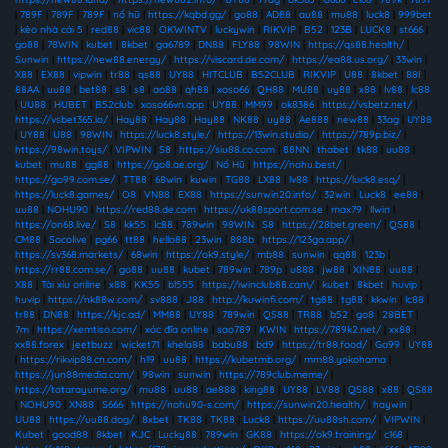
|
789F
|
789F
|
789F
|
nổ hũ
|
https://kqbd.gg/
|
go88
|
AD88
|
au88
|
mu88
|
luck8
|
999bet
|
kèo nhà cái 5
|
red88
|
vic88
|
OKWINTV
|
luckywin
|
RIKVIP
|
B52
|
123B
|
LUCK8
|
st666
|
go88
|
78WIN
|
kubet
|
8kbet
|
ga6789
|
DN88
|
FLY88
|
98WIN
|
https://qs88.health/
|
Sunwin
|
https://new88.energy/
|
https://viscard.de.com/
|
https://ea88.us.org/
|
33win
|
X88
|
EX88
|
vipwin
|
tr88
|
qs88
|
UY88
|
HITCLUB
|
B52CLUB
|
RIKVIP
|
U88
|
8kbet
|
88I
|
88AA
|
uu88
|
bet88
|
s8
|
s8
|
ao88
|
qh88
|
xoso66
|
QH88
|
MU88
|
uy88
|
x88
|
lv88
|
lc88
|
UU88
|
HUBET
|
B52club
|
xoso66vn.app
|
UY88
|
MM99
|
ok8386
|
https://vsbetz.net/
|
https://vsbet365.io/
|
Hay88
|
Hay88
|
Hay88
|
NK88
|
uy88
|
Ae888
|
new88
|
33ag
|
UY88
|
UY88
|
U88
|
98WIN
|
https://luck8.style/
|
https://13win.studio/
|
https://789p.biz/
|
https://98win.toys/
|
VIPWIN
|
S8
|
https://siu88.co.com
|
88NN
|
thabet
|
tk88
|
uu88
|
kubet
|
mu88
|
gg88
|
https://go8.ae.org/
|
Nổ Hũ
|
https://nohu.best/
|
https://go99.com.se/
|
TT88
|
68win
|
kuwin
|
TG88
|
LX88
|
lv88
|
https://luck8.esq/
|
https://luck8.games/
|
O8
|
VN88
|
EX88
|
https://sunwin20.info/
|
32win
|
Luck8
|
ee88
|
uu88
|
NOHU90
|
https://red88.de.com
|
https://uk88sport.com.se
|
max79
|
llwin
|
https://on68.live/
|
S8
|
kk55
|
lc88
|
789win
|
98WIN
|
S8
|
https://28bet.green/
|
QS88
|
CM88
|
Socolive
|
pg66
|
tt88
|
hello88
|
23win
|
888b
|
https://123ga.app/
|
https://sv368.markets/
|
68win
|
https://ok9.style/
|
mb88
|
sunwin
|
qq88
|
123b
|
https://rr88.com.se/
|
go88
|
uu88
|
kubet
|
789win
|
789p
|
u888
|
jw88
|
XIN88
|
uu88
|
X88
|
Tài xỉu online
|
x88
|
KK55
|
bl555
|
https://iwinclub88.cam/
|
kubet
|
8kbet
|
huvip
|
huvip
|
https://nk88w.com/
|
sv888
|
J88
|
http://kuwinfi.com/
|
tg88
|
tg88
|
kkwin
|
lc88
|
tr88
|
DN88
|
https://kjc.ad/
|
MM88
|
UY88
|
789win
|
QS88
|
TR88
|
b52
|
go8
|
28BET
|
7m
|
https://xemtiso.com/
|
xóc đĩa online
|
sao789
|
KWIN
|
https://789k2.net/
|
xx88
|
xx88.forex
|
jeetbuzz
|
wicket71
|
khela88
|
babu88
|
bd9
|
https://tr88.food/
|
Go99
|
UY88
|
https://rikvip88.cn.com/
|
h19
|
uu88
|
https://kubetmb.org/
|
mm88.yokohama
|
https://jun88media.com/
|
98win
|
sunwin
|
https://789club.meme/
|
https://tatarayume.org/
|
mu88
|
uu88
|
ae888
|
king88
|
UY88
|
LV88
|
QS88
|
x88
|
QS88
|
NOHU90
|
XN88
|
S666
|
https://nohu90-s.com/
|
https://sunwin20.health/
|
haywin
|
UU88
|
https://uu88.dog/
|
8xbet
|
TK88
|
TK88
|
Luck8
|
https://uu88sh.com/
|
VIPWIN
|
Kubet
|
good88
|
8kbet
|
KJC
|
Lucky88
|
789win
|
GK88
|
https://ok9.training/
|
c168
|