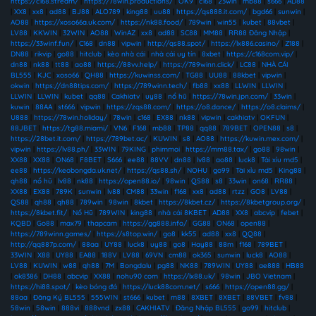
https://c168.stream/
|
https://78win.productions/
|
OK9
|
c168
|
23win
|
mb88
|
s666
|
AD88
|
XX8
|
xx8
|
ad88
|
BJ88
|
ALO789
|
king88
|
uu88
|
https://qs888.it.com/
|
bgd66
|
sunwin
|
AO88
|
https://xoso66a.uk.com/
|
https://nk88.food/
|
789win
|
win55
|
kubet
|
88vbet
|
LV88
|
KKWIN
|
32WIN
|
AO88
|
WinAZ
|
xx8
|
ad88
|
SC88
|
MM88
|
RR88 Đăng Nhập
|
https://33winf.fun/
|
C168
|
dn88
|
vipwin
|
http://qs88.spot/
|
https://lx886.casino/
|
Z188
|
DN88
|
rikvip
|
go88
|
hitclub
|
kèo nhà cái
|
nhà cái uy tín
|
8xbet
|
https://c168com.vip/
|
dn88
|
nk88
|
tt88
|
ao88
|
https://88vv.help/
|
https://789winn.click/
|
LC88
|
NHÀ CÁI
BL555
|
KJC
|
xoso66
|
QH88
|
https://kuwinss.com/
|
TG88
|
UU88
|
88kbet
|
vipwin
|
okwin
|
https://dn88tips.com/
|
https://789winn.tech/
|
fb88
|
xx88
|
LLWIN
|
LLWIN
|
LLWIN
|
LLWIN
|
kubet
|
qq88
|
Cakhiatv
|
uy88
|
nổ hũ
|
https://78win.jpn.com/
|
33win
|
kuwin
|
88AA
|
st666
|
vipwin
|
https://zqs88.com/
|
https://o8.dance/
|
https://o8.claims/
|
U888
|
https://78win.holiday/
|
78win
|
c168
|
EX88
|
nk88
|
vipwin
|
cakhiatv
|
OKFUN
|
88JBET
|
https://tg88.miami/
|
VN6
|
F168
|
mb88
|
TP88
|
qq88
|
789BET
|
OPEN88
|
s8
|
https://28bet.it.com/
|
https://789bet.ac/
|
KUWIN
|
s8
|
AO88
|
https://kuwin.mex.com/
|
vipwin
|
https://lv88.ph/
|
33WIN
|
79KING
|
phimmoi
|
https://mm88.tax/
|
go88
|
98win
|
XX88
|
XX88
|
ON68
|
F8BET
|
S666
|
ee88
|
88VV
|
dn88
|
lv88
|
ao88
|
luck8
|
Tài xỉu md5
|
ee88
|
https://keobongda.uk.net/
|
https://qs88.sh/
|
NOHU
|
go99
|
Tài xỉu md5
|
King88
|
qh88
|
nổ hũ
|
lv88
|
nk88
|
https://open88.io/
|
98win
|
QS88
|
s8
|
33win
|
on68
|
RR88
|
XX88
|
EX88
|
789K
|
sunwin
|
lv88
|
CM88
|
33win
|
f168
|
xx8
|
ad88
|
rtzz
|
GO8
|
LV88
|
QS88
|
qh88
|
qh88
|
789win
|
98win
|
8kbet
|
https://8kbet.cz/
|
https://8kbetgroup.org/
|
https://8kbet.fit/
|
Nổ Hũ
|
789WIN
|
king88
|
nhà cái 8KBET
|
AD88
|
XX8
|
abcvip
|
febet
|
KQBD
|
Go88
|
max79
|
thapcam
|
https://gg888.info/
|
GG88
|
ON68
|
open88
|
https://789winn.games/
|
https://s8top.win/
|
go8
|
kk55
|
ad88
|
xx8
|
QQ88
|
http://qq887p.com/
|
88aa
|
UY88
|
luck8
|
uy88
|
go8
|
Hay88
|
88m
|
f168
|
789BET
|
33WIN
|
X88
|
UY88
|
EA88
|
188V
|
LV88
|
69VN
|
cm88
|
ok365
|
sunwin
|
luck8
|
AO88
|
LV88
|
KUWIN
|
w88
|
qh88
|
7M
|
Bongdalu
|
pg88
|
NK88
|
789WIN
|
UY88
|
ae888
|
HB88
|
ok8386
|
DH88
|
abcvip
|
XX88
|
nohu90 com
|
https://lx88.uk/
|
98win
|
JBO Vietnam
|
https://hi88.spot/
|
kèo bóng đá
|
https://luck88com.net/
|
s666
|
https://open88.gg/
|
88aa
|
Đăng Ký BL555
|
555WIN
|
st666
|
kubet
|
m88
|
8XBET
|
8XBET
|
88VBET
|
fv88
|
58win
|
58win
|
888vi
|
888vnd
|
zx88
|
CAKHIATV
|
Đăng Nhập BL555
|
go99
|
hitclub
|