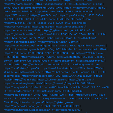
|
Xoso66
|
phim sex vlxx
|
https://xx88brand.com/
|
https://b52club.sa.com/
|
https://sunwin19.cn.com/
|
https://keonhacai.gdn/
|
https://789clubb.one/
|
iwinclub
|
bin88
|
GG88
|
tải game daominhha
|
GG88
|
XX88
|
RR88
|
https://sunwin.talk/
|
nổ hũ
|
go88
|
Hitclub
|
PG99
|
https://pg66.us.com/
|
MB66
|
Jun88
|
MB66
|
open88
|
https://f168slot.com/
|
https://open886.com/
|
https://open88.today/
|
MB66
|
Sv368
|
OPEN88
|
MM88
|
PG99
|
https://hi88s.com/
|
FLY88
|
Bet88
|
nn777
|
MB66
|
https://fly88.uno/
|
789win
|
vaobet
|
SC88
|
GO88
|
dt68
|
kèo nhà cái
|
https://sunwin99.ceo/
|
https://go88.deal/
|
https://hitclubsbs.jp.net/
|
https://keonhacai.voto/
|
GG88
|
https://gg88.co.com/
|
gem88
|
B52
|
nổ hũ
|
https://tylekeonhacai.life/
|
https://new88.biz/
|
PG88
|
Bet168
|
23win
|
RR88
|
Hitclub
|
Go88
|
Iwin
|
sunwin
|
win79
|
V9bet
|
kqbd
|
sunwin
|
33win
|
https://8kbet.org/
|
https://keonhacaitop.com/
|
https://manclub99.com/
|
Bomwin
|
https://keonhacai95.com/
|
xx88
|
go88
|
b52
|
789club
|
rikvip
|
go88
|
hitclub
|
socolive
|
nổ hũ
|
tài xỉu online
|
game bài đổi thưởng
|
b52club
|
kèo nhà cái
|
sunwin
|
iwin
|
i9bet
|
https://rr88it.com/
|
FB88
|
FB88
|
FB88
|
FB88
|
FB88
|
b52
|
https://789clubze.win/
|
RR88
|
สล็อต
|
https://luphim.com/
|
79KING
|
https://kjc.football/
|
B52 club
|
Bong88
|
Sunwin
|
xem phim fun
|
ae888
|
CM88
|
https://88aa.actor/
|
https://b52club.money/
|
Max88
|
go88
|
https://keobongda.cafe/
|
uu88
|
KJC
|
https://luongsontv23.com/
|
https://cm88.vision/
|
open88
|
https://new88.market/
|
https://28bet.blue/
|
78Win
|
789club
|
7m
|
https://hi88c.com/
|
https://f8bet.dental/
|
go88
|
Socolive
|
F168
|
FB88
|
socolive1 com
|
https://thienhabet.ru.com/
|
E88
|
https://www.fly888.club/
|
hitclub
|
hitclub
|
https://mu88.help/
|
https://sunwinn.za.com/
|
https://go881.jp.net/
|
https://lodeonline.gb.net/
|
Nổ hũ
|
https://bom.win/
|
Ngonclub
|
f168
|
33win
|
https://bongdalu88.co/
|
kèo nhà cái
|
net88
|
iwinclub
|
manclub
|
GMNC
|
Nohu90
|
cm88
|
https://new88.movie/
|
https://go88club4.com/
|
MM88
|
Sanclub
|
https://bet88.graphics/
|
CM88
|
C168
|
79King
|
LLWIN
|
f168
|
https://2ok9.com/
|
sc88
|
iwinclub
|
https://banca.ac/
|
https://gamebai.work/
|
Jun88
|
sc88
|
OK9
|
cm88
|
nổ hũ
|
F168
|
79king
|
kèo nhà cái
|
gem88
|
https://tylekeo.green/
|
https://gamebaidoithuong.you/
|
f8bet
|
789BET
|
ALO789
|
F168
|
https://top10trangcacuocbongda.com/
|
https://lodeonline2.org/
|