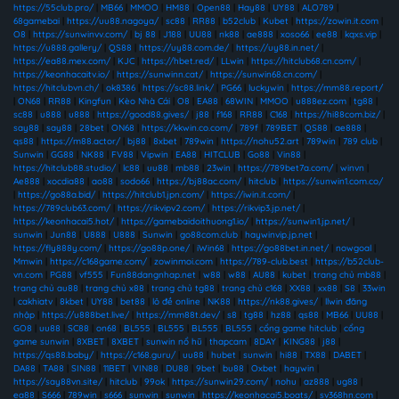
https://55club.pro/
|
MB66
|
MMOO
|
HM88
|
Open88
|
Hay88
|
UY88
|
ALO789
|
68gamebai
|
https://uu88.nagoya/
|
sc88
|
RR88
|
b52club
|
Kubet
|
https://zowin.it.com
|
O8
|
https://sunwinvv.com/
|
bj 88
|
J188
|
UU88
|
nk88
|
ae888
|
xoso66
|
ee88
|
kqxs.vip
|
https://u888.gallery/
|
QS88
|
https://uy88.com.de/
|
https://uy88.in.net/
|
https://ea88.mex.com/
|
KJC
|
https://hbet.red/
|
LLwin
|
https://hitclub68.cn.com/
|
https://keonhacaitv.io/
|
https://sunwinn.cat/
|
https://sunwin68.cn.com/
|
https://hitclubvn.ch/
|
ok8386
|
https://sc88.link/
|
PG66
|
luckywin
|
https://mm88.report/
|
ON68
|
RR88
|
Kingfun
|
Kèo Nhà Cái
|
O8
|
EA88
|
68WIN
|
MMOO
|
u888ez.com
|
tg88
|
sc88
|
u888
|
u888
|
https://good88.gives/
|
j88
|
f168
|
RR88
|
C168
|
https://hi88com.biz/
|
say88
|
say88
|
28bet
|
ON68
|
https://kkwin.co.com/
|
789f
|
789BET
|
QS88
|
ae888
|
qs88
|
https://m88.actor/
|
bj88
|
8xbet
|
789win
|
https://nohu52.art
|
789win
|
789 club
|
Sunwin
|
GG88
|
NK88
|
FV88
|
Vipwin
|
EA88
|
HITCLUB
|
Go88
|
Vin88
|
https://hitclub88.studio/
|
lc88
|
uu88
|
mb88
|
23win
|
https://789bet7a.com/
|
winvn
|
Ae888
|
xocdia88
|
ao88
|
sodo66
|
https://bj88ac.com/
|
hitclub
|
https://sunwin1.com.co/
|
https://go88a.bid/
|
https://hitclub1.jpn.com/
|
https://iwin.it.com/
|
https://789club63.com/
|
https://rikvipv2.com/
|
https://rikvip3.jp.net/
|
https://keonhacai5.hot/
|
https://gamebaidoithuong1.io/
|
https://sunwin1.jp.net/
|
sunwin
|
Jun88
|
U888
|
U888
|
Sunwin
|
go88com.club
|
haywinvip.jp.net
|
https://fly888y.com/
|
https://go88p.one/
|
iWin68
|
https://go88bet.in.net/
|
nowgoal
|
Mmwin
|
https://c168game.com/
|
zowinmoi.com
|
https://789-club.best
|
https://b52club-
vn.com
|
PG88
|
vf555
|
Fun88dangnhap.net
|
w88
|
w88
|
AU88
|
kubet
|
trang chủ mb88
|
trang chủ au88
|
trang chủ x88
|
trang chủ tg88
|
trang chủ c168
|
XX88
|
xx88
|
S8
|
33win
|
cakhiatv
|
8kbet
|
UY88
|
bet88
|
lô đề online
|
NK88
|
https://nk88.gives/
|
llwin đăng
nhập
|
https://u888bet.live/
|
https://mm88t.dev/
|
s8
|
tg88
|
hz88
|
qs88
|
MB66
|
UU88
|
GO8
|
uu88
|
SC88
|
on68
|
BL555
|
BL555
|
BL555
|
BL555
|
cổng game hitclub
|
cổng
game sunwin
|
8XBET
|
8XBET
|
sunwin nổ hũ
|
thapcam
|
8DAY
|
KING88
|
j88
|
https://qs88.baby/
|
https://c168.guru/
|
uu88
|
hubet
|
sunwin
|
hi88
|
TX88
|
DABET
|
DA88
|
TA88
|
SIN88
|
11BET
|
VIN88
|
DU88
|
9bet
|
bu88
|
Oxbet
|
haywin
|
https://say88vn.site/
|
hitclub
|
99ok
|
https://sunwin29.com/
|
nohu
|
az888
|
ug88
|
ea88
|
S666
|
789win
|
s666
|
sunwin
|
sunwin
|
https://keonhacai5.boats/
|
sv368hn.com
|