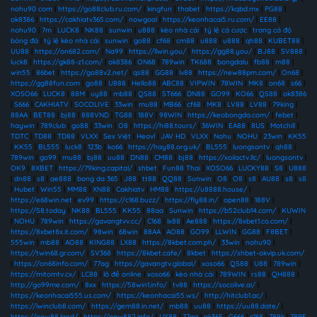
nohu90 com
|
https://go88club.ru.com/
|
kingfun
|
thabet
|
https://kqbd.mx
|
PG88
|
ok8386
|
https://cakhiatv365.com/
|
nowgoal
|
https://keonhacai5.ru.com/
|
EE88
|
nohu90
|
7m
|
LUCK8
|
NK88
|
sunwin
|
u888
|
kèo nhà cái
|
tỷ lệ cá cược
|
trang cá độ
bóng đá
|
tỷ lệ kèo nhà cái
|
sunwin
|
go88
|
cf68
|
cm88
|
u888
|
u888
|
qh88
|
KUBET88
|
UU88
|
https://on682.com/
|
Na99
|
https://llwin.you/
|
https://gg88.you/
|
BJ88
|
SV888
|
luck8
|
https://gk88-z1.com/
|
ok8386
|
ON68
|
789win
|
TK688
|
bongdalu
|
fb88
|
m88
|
win55
|
86bet
|
https://go88v2.net/
|
qs88
|
GG88
|
lv88
|
https://new88pm.com/
|
On68
|
https://gg88fun.com
|
go88
|
U888
|
Hello88
|
ABC88
|
VIPWIN
|
78WIN
|
MK8
|
on68
|
s66
|
XOSO66
|
LUCK8
|
88M
|
uy88
|
mb88
|
QS88
|
ST666
|
DN88
|
GO99
|
KO66
|
QS88
|
ok8386
|
S666
|
CAKHIATV
|
SOCOLIVE
|
33win
|
mu88
|
MB66
|
cf68
|
MK8
|
LV88
|
LV88
|
79king
|
88AA
|
BET88
|
bj88
|
888VND
|
TG88
|
188V
|
98WIN
|
https://keobongda.com/
|
febet
|
haywin
|
789club
|
go88
|
33win
|
O8
|
https://hi88.tours/
|
36WIN
|
EA88
|
8US
|
Motchill
|
TDTC
|
TD88
|
TD88
|
VLXX
|
Sex Việt
|
Heovl
|
JAV HD
|
VLXX
|
Nohu
|
NOHU
|
23win
|
KK55
|
KK55
|
BL555
|
luck8
|
123b
|
ko66
|
https://hay88.org.uk/
|
BL555
|
luongsontv
|
qh88
|
789win
|
go99
|
mu88
|
bj88
|
uu88
|
DN88
|
CM88
|
bj88
|
https://xoilactv.llc/
|
luongsontv
|
OK9
|
8XBET
|
https://79king.capital/
|
shbet
|
Fun88 Thai
|
XOSO66
|
LUCKY88
|
S8
|
U888
|
dn88
|
s8
|
ae888
|
bong da 365
|
J88
|
tt88
|
QQ88
|
Sunwin
|
O8
|
O8
|
s8
|
AU88
|
s8
|
s8
|
Hubet
|
Win55
|
MM88
|
XN88
|
Cakhiatv
|
HM88
|
https://u8888.house/
|
https://e68win.net
|
ev99
|
https://c168.buzz/
|
https://fly88.in/
|
open88
|
188V
|
https://S8.today
|
NK88
|
BL555
|
KK55
|
88aa
|
Sunwin
|
https://b52club14.com/
|
KUWIN
|
NOHU
|
789win
|
https://gavangtvv.cc/
|
C168
|
lx88
|
Ae888
|
https://8xbet1.co.com/
|
https://8xbet8x.it.com/
|
98win
|
68win
|
88AA
|
AO88
|
GO99
|
LLWIN
|
GG88
|
F8BET
|
555win
|
mb88
|
AO88
|
KING88
|
LX88
|
https://8kbet.com.ph/
|
33win
|
nohu90
|
https://twin68.gr.com/
|
SV368
|
https://8kbet.cafe/
|
8kbet
|
https://shbet-okvip.uk.com/
|
https://on68info.com/
|
77ag
|
https://gavangtv.global/
|
xoso66
|
QS88
|
U88
|
789win
|
https://mitomtv.cx/
|
LC88
|
lô đề online
|
xoso66
|
kèo nhà cái
|
789WIN
|
rs88
|
QH888
|
http://go99me.com/
|
8xx
|
https://58win1.info/
|
tv88
|
https://socolive.ai/
|
https://keonhacai555.us.com/
|
https://keonhacai55.ws/
|
http://hitclub1.ac/
|
https://iwinclub8.com/
|
https://gem88.in.net/
|
mb88
|
uu88
|
https://uu88.date/
|
https://new88.land/
|
https://new882.info/
|
UY88
|
77ag
|
ok365
|
G666
|
c168
|
789k
|
789F