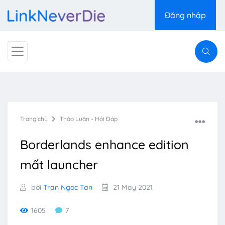
Đăng nhập
Trang chủ
Thảo Luận - Hỏi Đáp
Borderlands enhance edition
mất launcher
bởi
Tran Ngoc Tan
21 May 2021
1605
7