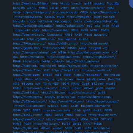
https://keonhacai55.bet/
|
rikvip
|
hitclub
|
sunwin
|
go88
|
socolive
|
Trực tiếp
bóng đá
|
Alo789
|
Ae888
|
xôi lạc
|
v9bet
|
https://keonhacai.fund/
|
vip66
|
Vip66
|
https://mb66p.com/
|
truc tiep bong da
|
VIP66
|
https://78winnh.net/
|
https://mb66q.com/
|
Xoso66
|
MB66
|
https://mb66.life/
|
colatv trực tiếp
bóng đá
|
colatv
|
colatv truc tiep bong da
|
colatv
|
colatv bóng đá trực tiếp
|
https://tylekeonhacai.futbol/
|
https://bshbet.com/
|
b52
|
b52
|
xx88
|
RR88
|
thapcamtv
|
xoilac
|
https://sunwin1.bz/
|
XX88
|
XX88
|
MM88
|
MM88
|
https://bluphim5.com/
|
luongsontv
|
RR88
|
XX88
|
MB66
|
gavangtv
|
cakhiatv
|
https://go88fc.com/
|
trực tiếp nba
|
soi kèo
|
https://79king.express/
|
https://ok365.center/
|
https://xx88.me.uk/
|
https://gem88.bar/
|
https://vip79.fit/
|
BIN88
|
Go88
|
nowgoal
|
7m
|
https://choigamebai.org/
|
ok9
|
MB66
|
https://top10nhacaiuytin.win/
|
KJC
|
8xx
|
https://mm88.io/
|
https://rongbk888.com/
|
https://rongbk666.com/
|
RR88
|
kèo nhà cái
|
bet88
|
cakhiatv
|
https://hitclub.website/
|
https://rikbet.ltd/
|
kèo nhà cái
|
https://bomwin.tech/
|
https://b78win.net/
|
https://f8beta2.me/
|
KJC
|
https://rikvip97.art/
|
https://sunwin97.art/
|
https://kclub.team/
|
SHBET
|
xx88
|
8kbet
|
https://rr88.se.net/
|
kèo nhà cái
|
RR88
|
78win
|
nha cai uy tin
|
ty le ca cuoc
|
7mcn
|
Xóc đĩa online
|
Kèo nhà
cái 5
|
88goals
|
iwin
|
Tài xỉu MD5
|
1GOM
|
Rikvip
|
Go88
|
B52 club
|
max88
|
MM88
|
https://iwinclub.ru.com/
|
RIKVIP
|
RIKVIP
|
789win
|
go88
|
xoso66
|
https://cm88.dad/
|
https://hi88.uno/
|
https://iwin.sa.com/
|
go88
|
https://mm88.press/
|
Xoso66
|
phim sex vlxx
|
https://xx88brand.com/
|
https://b52club.sa.com/
|
https://sunwin19.cn.com/
|
https://keonhacai.gdn/
|
https://789clubb.one/
|
iwinclub
|
bin88
|
GG88
|
tải game daominhha
|
GG88
|
XX88
|
RR88
|
https://sunwin.talk/
|
nổ hũ
|
go88
|
Hitclub
|
PG99
|
https://pg66.us.com/
|
MB66
|
Jun88
|
MB66
|
open88
|
https://f168slot.com/
|
https://open886.com/
|
https://open88.today/
|
MB66
|
Sv368
|
OPEN88
|
MM88
|
PG99
|
https://hi88s.com/
|
FLY88
|
Bet88
|
nn777
|
MB66
|
https://fly88.uno/
|
789win
|
vaobet
|
SC88
|
GO88
|
dt68
|
kèo nhà cái
|
https://sunwin99.ceo/
|
https://go88.deal/
|
https://hitclubsbs.jp.net/
|