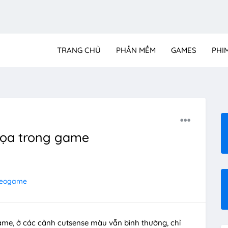
TRANG CHỦ
PHẦN MỀM
GAMES
PHI
 họa trong game
deogame
game, ở các cảnh cutsense màu vẫn bình thường, chỉ