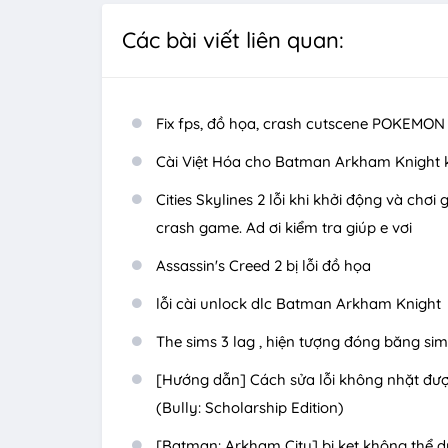
Các bài viết liên quan:
Fix fps, đồ họa, crash cutscene POKEMON
Cài Việt Hóa cho Batman Arkham Knight
Cities Skylines 2 lỗi khi khởi động và chơi
crash game. Ad ơi kiểm tra giúp e vơi
Assassin's Creed 2 bị lỗi đồ họa
lỗi cài unlock dlc Batman Arkham Knight
The sims 3 lag , hiện tượng đóng băng sim
[Hướng dẫn] Cách sửa lỗi không nhặt đượ
(Bully: Scholarship Edition)
[Batman: Arkham City] bị kẹt không thể d