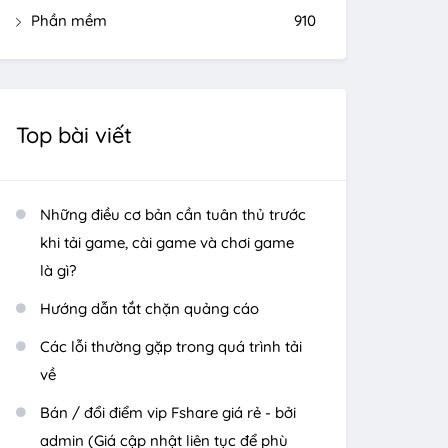
Phần mềm
910
Top bài viết
Những điều cơ bản cần tuân thủ trước
khi tải game, cài game và chơi game
là gì?
Hướng dẫn tắt chặn quảng cáo
Các lỗi thường gặp trong quá trình tải
về
Bán / đổi điểm vip Fshare giá rẻ - bởi
admin (Giá cập nhật liên tục để phù