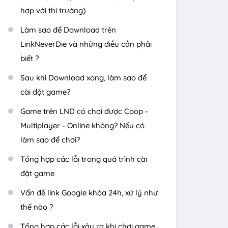
hợp với thị trường)
Làm sao để Download trên
LinkNeverDie và những điều cần phải
biết ?
Sau khi Download xong, làm sao để
cài đặt game?
Game trên LND có chơi được Coop -
Multiplayer - Online không? Nếu có
làm sao để chơi?
Tổng hợp các lỗi trong quá trình cài
đặt game
Vấn đề link Google khóa 24h, xử lý như
thế nào ?
Tổng hợp các lỗi xảy ra khi chơi game