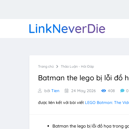
Trang chủ
Thảo Luận - Hỏi Đáp
Batman the lego bị lỗi đồ
bởi
Tien
24 May 2026
408
0
được liên kết với bài viết
LEGO Batman: The Vi
Batman the lego bị lỗi đồ họa trong 