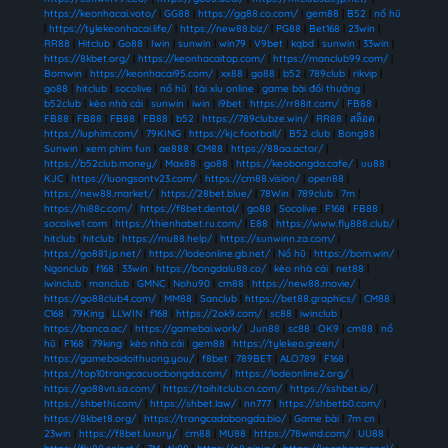
https://keonhacai.voto/
|
GG88
|
https://gg88.co.com/
|
gem88
|
B52
|
nổ hũ
|
https://tylekeonhacai.life/
|
https://new88.biz/
|
PG88
|
Bet168
|
23win
|
RR88
|
Hitclub
|
Go88
|
Iwin
|
sunwin
|
win79
|
V9bet
|
kqbd
|
sunwin
|
33win
|
https://8kbet.org/
|
https://keonhacaitop.com/
|
https://manclub99.com/
|
Bomwin
|
https://keonhacai95.com/
|
xx88
|
go88
|
b52
|
789club
|
rikvip
|
go88
|
hitclub
|
socolive
|
nổ hũ
|
tài xỉu online
|
game bài đổi thưởng
|
b52club
|
kèo nhà cái
|
sunwin
|
iwin
|
i9bet
|
https://rr88it.com/
|
FB88
|
FB88
|
FB88
|
FB88
|
FB88
|
b52
|
https://789clubze.win/
|
RR88
|
สล็อต
|
https://luphim.com/
|
79KING
|
https://kjc.football/
|
B52 club
|
Bong88
|
Sunwin
|
xem phim fun
|
ae888
|
CM88
|
https://88aa.actor/
|
https://b52club.money/
|
Max88
|
go88
|
https://keobongda.cafe/
|
uu88
|
KJC
|
https://luongsontv23.com/
|
https://cm88.vision/
|
open88
|
https://new88.market/
|
https://28bet.blue/
|
78Win
|
789club
|
7m
|
https://hi88c.com/
|
https://f8bet.dental/
|
go88
|
Socolive
|
F168
|
FB88
|
socolive1 com
|
https://thienhabet.ru.com/
|
E88
|
https://www.fly888.club/
|
hitclub
|
hitclub
|
https://mu88.help/
|
https://sunwinn.za.com/
|
https://go881.jp.net/
|
https://lodeonline.gb.net/
|
Nổ hũ
|
https://bom.win/
|
Ngonclub
|
f168
|
33win
|
https://bongdalu88.co/
|
kèo nhà cái
|
net88
|
iwinclub
|
manclub
|
GMNC
|
Nohu90
|
cm88
|
https://new88.movie/
|
https://go88club4.com/
|
MM88
|
Sanclub
|
https://bet88.graphics/
|
CM88
|
C168
|
79King
|
LLWIN
|
f168
|
https://2ok9.com/
|
sc88
|
iwinclub
|
https://banca.ac/
|
https://gamebai.work/
|
Jun88
|
sc88
|
OK9
|
cm88
|
nổ
hũ
|
F168
|
79king
|
kèo nhà cái
|
gem88
|
https://tylekeo.green/
|
https://gamebaidoithuong.you/
|
f8bet
|
789BET
|
ALO789
|
F168
|
https://top10trangcacuocbongda.com/
|
https://lodeonline2.org/
|
https://go88vn.sa.com/
|
https://taihitclub.cn.com/
|
https://sshbet.io/
|
https://shbethi.com/
|
https://shbet.law/
|
nn777
|
https://shbetb0.com/
|
https://8kbet8.org/
|
https://trangcadobongda.bio/
|
Game bài
|
7m cn
|
23win
|
https://f8bet.luxury/
|
cm88
|
MU88
|
https://78wind.com/
|
UU88
|