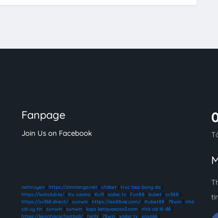
Fanpage
Join Us on Facebook
T
M
T
nettruyen
|
https://zinmanga.net
|
ufabet
|
truc tiep bong da
|
https://iwinclub.la/
|
Ku casino
|
Ku11
|
xoilac tv
|
Fun88
|
kubet
|
sv388
|
ti
https://sv368.direct/
|
sunwin
|
https://ee88vie.com/
|
Kubet88
|
78win
|
nhà
cái uy tín
|
sunwin
|
sunwin
|
kqxs ketquaxoso3.com
|
nhà cái lô đề
|
https://keonhacai.football/
|
IWIN
|
78win
|
xoilac tv
|
xoso66
|