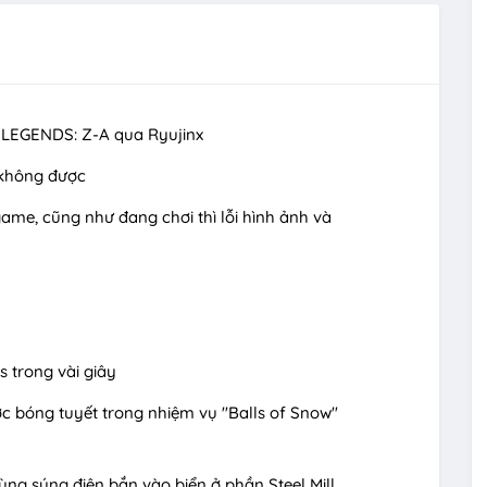
 LEGENDS: Z-A qua Ryujinx
 không được
 game, cũng như đang chơi thì lỗi hình ảnh và
s trong vài giây
c bóng tuyết trong nhiệm vụ "Balls of Snow"
ùng súng điện bắn vào biển ở phần Steel Mill