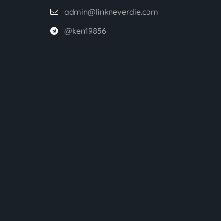
admin@linkneverdie.com
@ken19856