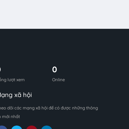
0
0
ổng lượt xem
Online
ạng xã hội
heo dõi các mạng xã hội để có được những thông
n mới nhất