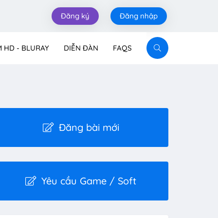
Đăng ký
Đăng nhập
M HD - BLURAY
DIỄN ĐÀN
FAQS
Đăng bài mới
Yêu cầu Game / Soft