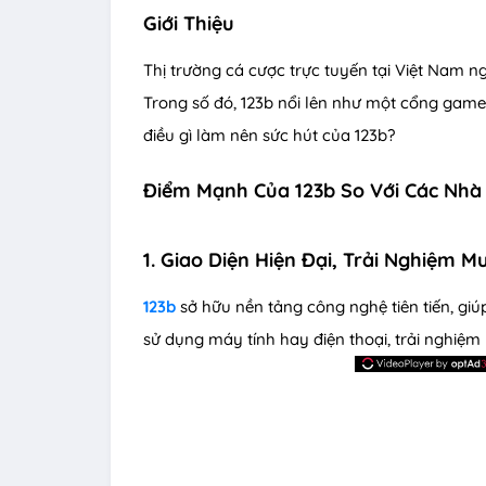
Giới Thiệu
Thị trường cá cược trực tuyến tại Việt Nam ng
Trong số đó, 123b nổi lên như một cổng game u
điều gì làm nên sức hút của 123b?
Điểm Mạnh Của 123b So Với Các Nhà
1. Giao Diện Hiện Đại, Trải Nghiệm M
123b
sở hữu nền tảng công nghệ tiên tiến, giúp
sử dụng máy tính hay điện thoại, trải nghiệm