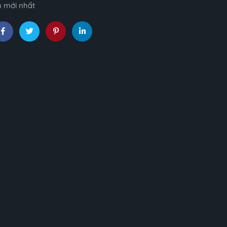
n mới nhất