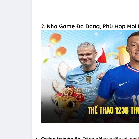
2. Kho Game Đa Dạng, Phù Hợp Mọi 
Casino trực tuyến
: Đánh bài trực tiếp với deal