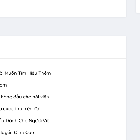
ười Muốn Tìm Hiểu Thêm
Nam
n hàng đầu cho hội viên
o cược thủ hiện đại
ầu Dành Cho Người Việt
c Tuyến Đỉnh Cao