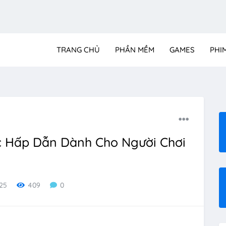
TRANG CHỦ
PHẦN MỀM
GAMES
PHI
 Hấp Dẫn Dành Cho Người Chơi
25
409
0