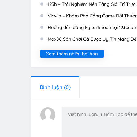
123b – Trải Nghiệm Nền Tảng Giải Trí Trự
Vicwin – Khám Phá Cổng Game Đổi Thưởn
Hướng dẫn đăng ký tài khoản tại 123bco
Max88 Sân Chơi Cá Cược Uy Tín Mang Đế
Xem thêm nhiều bài hơn
Bình luận
(0)