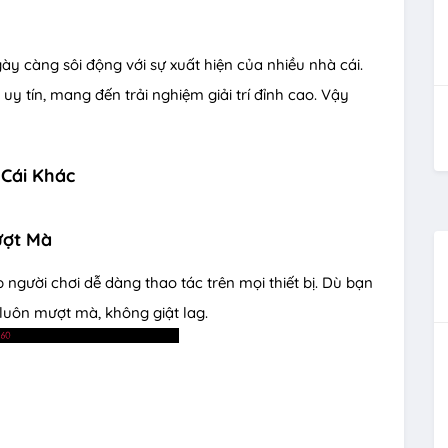
ày càng sôi động với sự xuất hiện của nhiều nhà cái.
y tín, mang đến trải nghiệm giải trí đỉnh cao. Vậy
 Cái Khác
ượt Mà
 người chơi dễ dàng thao tác trên mọi thiết bị. Dù bạn
 luôn mượt mà, không giật lag.