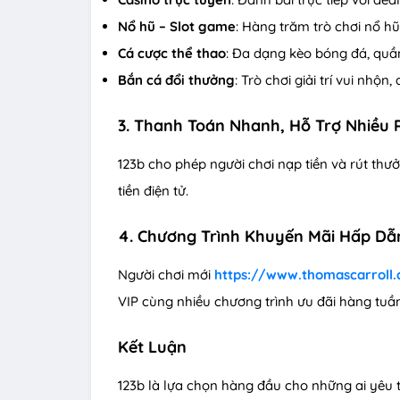
Nổ hũ – Slot game
: Hàng trăm trò chơi nổ hũ
Cá cược thể thao
: Đa dạng kèo bóng đá, quần
Bắn cá đổi thưởng
: Trò chơi giải trí vui nhộn
3. Thanh Toán Nhanh, Hỗ Trợ Nhiều 
123b cho phép người chơi nạp tiền và rút thư
tiền điện tử.
4. Chương Trình Khuyến Mãi Hấp Dẫ
Người chơi mới
https://www.thomascarroll.
VIP cùng nhiều chương trình ưu đãi hàng tuần
Kết Luận
123b là lựa chọn hàng đầu cho những ai yêu 