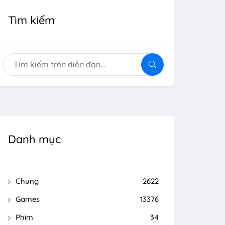
Tìm kiếm
Danh mục
Chung
2622
Games
13376
Phim
34