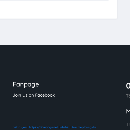
Fanpage
Join Us on Facebook
T
M
T
nettruyen
|
https://zinmanga.net
|
ufabet
|
truc tiep bong da
|