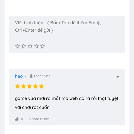
heo
Thành viên
game vừa mới ra mắt mà web đã ra rồi thật tuyệt
vời chơi rất cuốn
0
3 năm trước