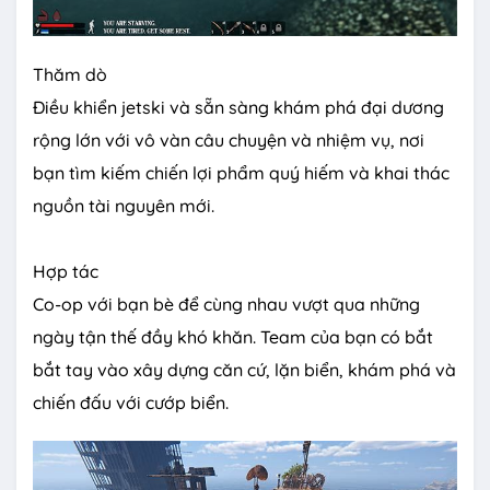
Thăm dò
Điều khiển jetski và sẵn sàng khám phá đại dương
rộng lớn với vô vàn câu chuyện và nhiệm vụ, nơi
bạn tìm kiếm chiến lợi phẩm quý hiếm và khai thác
nguồn tài nguyên mới.
Hợp tác
Co-op với bạn bè để cùng nhau vượt qua những
ngày tận thế đầy khó khăn. Team của bạn có bắt
bắt tay vào xây dựng căn cứ, lặn biển, khám phá và
chiến đấu với cướp biển.