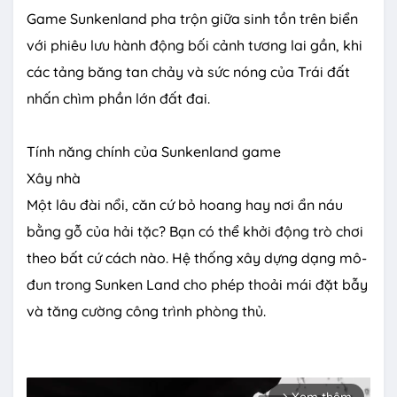
Game Sunkenland pha trộn giữa sinh tồn trên biển
với phiêu lưu hành động bối cảnh tương lai gần, khi
các tảng băng tan chảy và sức nóng của Trái đất
nhấn chìm phần lớn đất đai.
Tính năng chính của Sunkenland game
Xây nhà
Một lâu đài nổi, căn cứ bỏ hoang hay nơi ẩn náu
bằng gỗ của hải tặc? Bạn có thể khởi động trò chơi
theo bất cứ cách nào. Hệ thống xây dựng dạng mô-
đun trong Sunken Land cho phép thoải mái đặt bẫy
và tăng cường công trình phòng thủ.