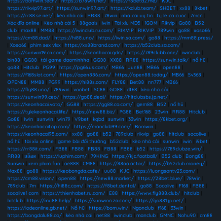
https://bomwin.tech/
|
https://b78win.net/
|
https://f8beta2.me/
|
KJC
|
https://rikvip97.art/
|
https://sunwin97.art/
|
https://kclub.team/
|
SHBET
|
xx88
|
8kbet
|
https://rr88.se.net/
|
kèo nhà cái
|
RR88
|
78win
|
nha cai uy tin
|
ty le ca cuoc
|
7mcn
|
Xóc đĩa online
|
Kèo nhà cái 5
|
88goals
|
iwin
|
Tài xỉu MD5
|
1GOM
|
Rikvip
|
Go88
|
B52
club
|
max88
|
MM88
|
https://iwinclub.ru.com/
|
RIKVIP
|
RIKVIP
|
789win
|
go88
|
xoso66
|
https://cm88.dad/
|
https://hi88.uno/
|
https://iwin.sa.com/
|
go88
|
https://mm88.press/
|
Xoso66
|
phim sex vlxx
|
https://xx88brand.com/
|
https://b52club.sa.com/
|
https://sunwin19.cn.com/
|
https://keonhacai.gdn/
|
https://789clubb.one/
|
iwinclub
|
bin88
|
GG88
|
tải game daominhha
|
GG88
|
XX88
|
RR88
|
https://sunwin.talk/
|
nổ hũ
|
go88
|
Hitclub
|
PG99
|
https://pg66.us.com/
|
MB66
|
Jun88
|
MB66
|
open88
|
https://f168slot.com/
|
https://open886.com/
|
https://open88.today/
|
MB66
|
Sv368
|
OPEN88
|
MM88
|
PG99
|
https://hi88s.com/
|
FLY88
|
Bet88
|
nn777
|
MB66
|
https://fly88.uno/
|
789win
|
vaobet
|
SC88
|
GO88
|
dt68
|
kèo nhà cái
|
https://sunwin99.ceo/
|
https://go88.deal/
|
https://hitclubsbs.jp.net/
|
https://keonhacai.voto/
|
GG88
|
https://gg88.co.com/
|
gem88
|
B52
|
nổ hũ
|
https://tylekeonhacai.life/
|
https://new88.biz/
|
PG88
|
Bet168
|
23win
|
RR88
|
Hitclub
|
Go88
|
Iwin
|
sunwin
|
win79
|
V9bet
|
kqbd
|
sunwin
|
33win
|
https://8kbet.org/
|
https://keonhacaitop.com/
|
https://manclub99.com/
|
Bomwin
|
https://keonhacai95.com/
|
xx88
|
go88
|
b52
|
789club
|
rikvip
|
go88
|
hitclub
|
socolive
|
nổ hũ
|
tài xỉu online
|
game bài đổi thưởng
|
b52club
|
kèo nhà cái
|
sunwin
|
iwin
|
i9bet
|
https://rr88it.com/
|
FB88
|
FB88
|
FB88
|
FB88
|
FB88
|
b52
|
https://789clubze.win/
|
RR88
|
สล็อต
|
https://luphim.com/
|
79KING
|
https://kjc.football/
|
B52 club
|
Bong88
|
Sunwin
|
xem phim fun
|
ae888
|
CM88
|
https://88aa.actor/
|
https://b52club.money/
|
Max88
|
go88
|
https://keobongda.cafe/
|
uu88
|
KJC
|
https://luongsontv23.com/
|
https://cm88.vision/
|
open88
|
https://new88.market/
|
https://28bet.blue/
|
78Win
|
789club
|
7m
|
https://hi88c.com/
|
https://f8bet.dental/
|
go88
|
Socolive
|
F168
|
FB88
|
socolive1 com
|
https://thienhabet.ru.com/
|
E88
|
https://www.fly888.club/
|
hitclub
|
hitclub
|
https://mu88.help/
|
https://sunwinn.za.com/
|
https://go881.jp.net/
|
https://lodeonline.gb.net/
|
Nổ hũ
|
https://bom.win/
|
Ngonclub
|
f168
|
33win
|
https://bongdalu88.co/
|
kèo nhà cái
|
net88
|
iwinclub
|
manclub
|
GMNC
|
Nohu90
|
cm88