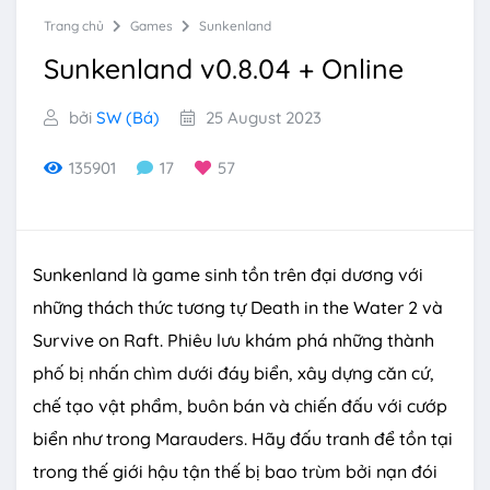
Trang chủ
Games
Sunkenland
Sunkenland v0.8.04 + Online
bởi
SW (Bá)
25 August 2023
135901
17
57
Sunkenland là game sinh tồn trên đại dương với
những thách thức tương tự Death in the Water 2 và
Survive on Raft. Phiêu lưu khám phá những thành
phố bị nhấn chìm dưới đáy biển, xây dựng căn cứ,
chế tạo vật phẩm, buôn bán và chiến đấu với cướp
biển như trong Marauders. Hãy đấu tranh để tồn tại
trong thế giới hậu tận thế bị bao trùm bởi nạn đói