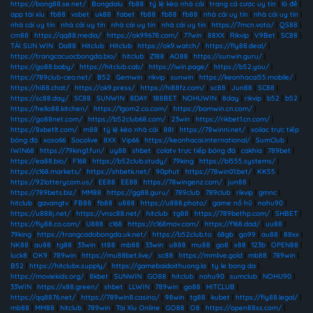
https://bong88.se.net/
|
Bongdalu
|
fb88
|
tỷ lệ kèo nhà cái
|
trang cá cược uy tín
|
lô đề
|
app tài xỉu
|
fb88
|
vsbet
|
uk88
|
fabet
|
fb88
|
fb88
|
fb88
|
nhà cái uy tín
|
nhà cái uy tín
|
nhà cái uy tín
|
nhà cái uy tín
|
nhà cái uy tín
|
nhà cái uy tín
|
https://7mcn.voto/
|
QS88
|
cm88
|
https://qq88.media/
|
https://ok99678.com/
|
77win
|
88XX
|
Rikvip
|
V9Bet
|
SC88
|
TẢI SUN WIN
|
Da88
|
Hitclub
|
Hitclub
|
https://ok9.watch/
|
https://fly88.deal/
|
https://trangcacuocbongda.bio/
|
hitclub
|
Z188
|
AO88
|
https://sunwin.guru/
|
https://go88.baby/
|
https://hitclub.cab/
|
https://iwin.page/
|
https://b52.you/
|
https://789club-ceo.net/
|
B52
|
Gemwin
|
rikvip
|
sunwin
|
https://keonhacai55.mobile/
|
https://hi88.chat/
|
https://ok9.press/
|
https://hi88fz.com/
|
sc88
|
Jun88
|
SC88
|
https://sc88.day/
|
SC88
|
SUNWIN
|
8DAY
|
188BET
|
NOHUWIN
|
8day
|
rikvip
|
b52
|
b52
|
https://hello88.kitchen/
|
https://1gom2.co.com/
|
https://bomwin.cn.com/
|
https://go88net.com/
|
https://b52club68.com/
|
23win
|
https://rikbet1.cn.com/
|
https://8xbetlt.com/
|
m88
|
tỷ lệ kèo nhà cái
|
88I
|
https://78winni.net/
|
xoilac trực tiếp
bóng đá
|
xoso66
|
Socolive
|
8XX
|
Vip66
|
https://keonhacai.international/
|
SumClub
|
IWIN68
|
https://79king1.fun/
|
uy88
|
shbet
|
colatv trực tiếp bóng đá
|
cakhia
|
789bet
|
https://ea88.bio/
|
F168
|
https://b52club.study/
|
79king
|
https://bl555.systems/
|
https://c168.markets/
|
https://shbetk.net/
|
90phut
|
https://78win01.bet/
|
KK55
|
https://92lotterycom.us/
|
EE88
|
EE88
|
https://78wingenz.com/
|
jun88
|
https://789bets.biz/
|
MM88
|
https://gg88.guru/
|
789club
|
789club
|
rikvip
|
gmnc
|
hitclub
|
gavangtv
|
FB88
|
fb88
|
u888
|
https://u888.photo/
|
game nổ hũ
|
nohu90
|
https://u888j.net/
|
https://vnsc88.net/
|
hitclub
|
tg88
|
https://789bethp.com/
|
SHBET
|
https://fly88.co.com/
|
U888
|
c168
|
https://c168mov.com/
|
https://f168.dad/
|
uu88
|
79king
|
https://trangcadobongda.uk.net/
|
https://b52club.to
|
68gb
|
go99
|
au88
|
88xx
|
NK88
|
au88
|
tg88
|
33win
|
tt88
|
mb88
|
33win
|
u888
|
mu88
|
go8
|
x88
|
123b
|
OPEN88
|
luck8
|
OK9
|
789win
|
https://mu88bet.live/
|
sc88
|
https://mmlive.gold
|
mb88
|
789win
|
B52
|
https://hitclubx.supply/
|
https://gamebaidoithuong.la
|
ty le bong da
|
https://moviekids.org/
|
8kbet
|
SUNWIN
|
GO88
|
hitclub
|
nohu90
|
sumclub
|
NOHU90
|
33WIN
|
https://x88.green/
|
shbet
|
LLWIN
|
789win
|
go88
|
HITCLUB
|
https://qq8876.net/
|
https://789win8.casino/
|
98win
|
tg88
|
kubet
|
https://fly88.legal/
|
mb88
|
MM88
|
hitclub
|
789win
|
Tài Xỉu Online
|
GO88
|
O8
|
https://open88ss.com/
|