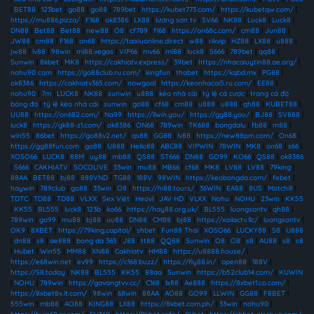
|
BET88
|
123bet
|
go88
|
go88
|
789bet
|
https://kubet773.com/
|
https://kubetqw.com/
|
https://mu886.pizza/
|
F168
|
ok8386
|
LX88
|
lương sơn tv
|
SV66
|
NK88
|
Luck8
|
Luck8
|
DN88
|
Bet88
|
Bet88
|
new88
|
O8
|
cf789
|
f168
|
https://on68c.com/
|
cm88
|
Jun88
|
JW88
|
cm88
|
F168
|
on68
|
https://taixiuonline.direct
|
w88
|
rikvip
|
HZ88
|
LX88
|
u888
|
jw88
|
lv88
|
98win
|
ml88.vegas
|
VIP66
|
mv66
|
ml88
|
luck8
|
S666
|
789bet
|
qq88
|
Sunwin
|
8kbet
|
MK8
|
https://cakhiatv.express/
|
39bet
|
https://nhacaiuytin88.ae.org/
|
nohu90 com
|
https://go88club.ru.com/
|
kingfun
|
thabet
|
https://kqbd.mx
|
PG88
|
ok8386
|
https://cakhiatv365.com/
|
nowgoal
|
https://keonhacai5.ru.com/
|
EE88
|
nohu90
|
7m
|
LUCK8
|
NK88
|
sunwin
|
u888
|
kèo nhà cái
|
tỷ lệ cá cược
|
trang cá độ
bóng đá
|
tỷ lệ kèo nhà cái
|
sunwin
|
go88
|
cf68
|
cm88
|
u888
|
u888
|
qh88
|
KUBET88
|
UU88
|
https://on682.com/
|
Na99
|
https://llwin.you/
|
https://gg88.you/
|
BJ88
|
SV888
|
luck8
|
https://gk88-z1.com/
|
ok8386
|
ON68
|
789win
|
TK688
|
bongdalu
|
fb88
|
m88
|
win55
|
86bet
|
https://go88v2.net/
|
qs88
|
GG88
|
lv88
|
https://new88pm.com/
|
On68
|
https://gg88fun.com
|
go88
|
U888
|
Hello88
|
ABC88
|
VIPWIN
|
78WIN
|
MK8
|
on68
|
s66
|
XOSO66
|
LUCK8
|
88M
|
uy88
|
mb88
|
QS88
|
ST666
|
DN88
|
GO99
|
KO66
|
QS88
|
ok8386
|
S666
|
CAKHIATV
|
SOCOLIVE
|
33win
|
mu88
|
MB66
|
cf68
|
MK8
|
LV88
|
LV88
|
79king
|
88AA
|
BET88
|
bj88
|
888VND
|
TG88
|
188V
|
98WIN
|
https://keobongda.com/
|
febet
|
haywin
|
789club
|
go88
|
33win
|
O8
|
https://hi88.tours/
|
36WIN
|
EA88
|
8US
|
Motchill
|
TDTC
|
TD88
|
TD88
|
VLXX
|
Sex Việt
|
Heovl
|
JAV HD
|
VLXX
|
Nohu
|
NOHU
|
23win
|
KK55
|
KK55
|
BL555
|
luck8
|
123b
|
ko66
|
https://hay88.org.uk/
|
BL555
|
luongsontv
|
qh88
|
789win
|
go99
|
mu88
|
bj88
|
uu88
|
DN88
|
CM88
|
bj88
|
https://xoilactv.llc/
|
luongsontv
|
OK9
|
8XBET
|
https://79king.capital/
|
shbet
|
Fun88 Thai
|
XOSO66
|
LUCKY88
|
S8
|
U888
|
dn88
|
s8
|
ae888
|
bong da 365
|
J88
|
tt88
|
QQ88
|
Sunwin
|
O8
|
O8
|
s8
|
AU88
|
s8
|
s8
|
Hubet
|
Win55
|
MM88
|
XN88
|
Cakhiatv
|
HM88
|
https://u8888.house/
|
https://e68win.net
|
ev99
|
https://c168.buzz/
|
https://fly88.in/
|
open88
|
188V
|
https://S8.today
|
NK88
|
BL555
|
KK55
|
88aa
|
Sunwin
|
https://b52club14.com/
|
KUWIN
|
NOHU
|
789win
|
https://gavangtvv.cc/
|
C168
|
lx88
|
Ae888
|
https://8xbet1.co.com/
|
https://8xbet8x.it.com/
|
98win
|
68win
|
88AA
|
AO88
|
GO99
|
LLWIN
|
GG88
|
F8BET
|
555win
|
mb88
|
AO88
|
KING88
|
LX88
|
https://8kbet.com.ph/
|
33win
|
nohu90
|