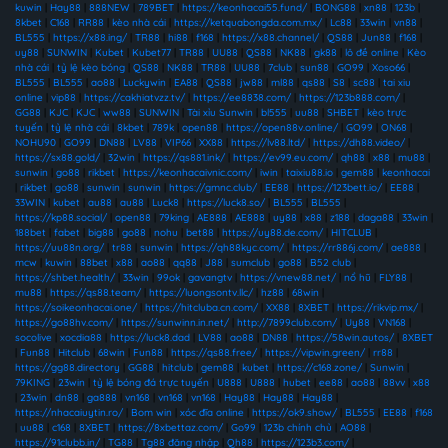
kuwin
|
Hay88
|
888NEW
|
789BET
|
https://keonhacai55.fund/
|
BONG88
|
xn88
|
123b
|
8kbet
|
C168
|
RR88
|
kèo nhà cái
|
https://ketquabongda.com.mx/
|
Lc88
|
33win
|
vn88
|
BL555
|
https://x88.ing/
|
TR88
|
hi88
|
f168
|
https://x88.channel/
|
QS88
|
Jun88
|
f168
|
uy88
|
SUNWIN
|
Kubet
|
Kubet77
|
TR88
|
UU88
|
QS88
|
NK88
|
gk88
|
lô đề online
|
Kèo
nhà cái
|
tỷ lệ kèo bóng
|
QS88
|
NK88
|
TR88
|
UU88
|
7club
|
sun88
|
GO99
|
Xoso66
|
BL555
|
BL555
|
ao88
|
Luckywin
|
EA88
|
QS88
|
jw88
|
ml88
|
qs88
|
S8
|
sc88
|
tai xiu
online
|
vip88
|
https://cakhiatvzz.tv/
|
https://ee8838.com/
|
https://123b888.com/
|
GG88
|
KJC
|
KJC
|
ww88
|
SUNWIN
|
Tài xỉu Sunwin
|
bl555
|
uu88
|
SHBET
|
kèo trực
tuyến
|
tỷ lệ nhà cái
|
8kbet
|
789k
|
open88
|
https://open88v.online/
|
GO99
|
ON68
|
NOHU90
|
GO99
|
DN88
|
LV88
|
VIP66
|
XX88
|
https://lv88.ltd/
|
https://dh88.video/
|
https://sx88.gold/
|
32win
|
https://qs881.ink/
|
https://ev99.eu.com/
|
qh88
|
x88
|
mu88
|
sunwin
|
go88
|
rikbet
|
https://keonhacaivnic.com/
|
iwin
|
taixiu88.io
|
gem88
|
keonhacai
|
rikbet
|
go88
|
sunwin
|
sunwin
|
https://gmnc.club/
|
EE88
|
https://123bett.io/
|
EE88
|
33WIN
|
kubet
|
au88
|
au88
|
Luck8
|
https://luck8.so/
|
BL555
|
BL555
|
https://kp88.social/
|
open88
|
79king
|
AE888
|
AE888
|
uy88
|
x88
|
z188
|
daga88
|
33win
|
188bet
|
fabet
|
big88
|
go88
|
nohu
|
bet88
|
https://uy88.de.com/
|
HITCLUB
|
https://uu88n.org/
|
tr88
|
sunwin
|
https://qh88kyc.com/
|
https://rr886j.com/
|
ae888
|
mcw
|
kuwin
|
88bet
|
x88
|
ao88
|
qq88
|
J88
|
sumclub
|
go88
|
B52 club
|
https://shbet.health/
|
33win
|
99ok
|
gavangtv
|
https://vnew88.net/
|
nổ hũ
|
FLY88
|
mu88
|
https://qs88.team/
|
https://luongsontv.llc/
|
hz88
|
68win
|
https://soikeonhacai.one/
|
https://hitcluba.cn.com/
|
XX88
|
8XBET
|
https://rikvip.mx/
|
https://go88hv.com/
|
https://sunwinn.in.net/
|
http://7899club.com/
|
Uy88
|
VN168
|
socolive
|
xocdia88
|
https://luck8.dad
|
LV88
|
ao88
|
DN88
|
https://58win.autos/
|
8XBET
|
Fun88
|
Hitclub
|
68win
|
Fun88
|
https://qs88.free/
|
https://vipwin.green/
|
rr88
|
https://gg88.directory
|
GG88
|
hitclub
|
gem88
|
kubet
|
https://c168.zone/
|
Sunwin
|
79KING
|
23win
|
tỷ lệ bóng đá trực tuyến
|
U888
|
U888
|
hubet
|
ee88
|
ao88
|
88vv
|
x88
|
23win
|
dn88
|
ga888
|
vn168
|
vn168
|
vn168
|
Hay88
|
Hay88
|
Hay88
|
https://nhacaiuytin.ro/
|
Bom win
|
xóc đĩa online
|
https://ok9.show/
|
BL555
|
EE88
|
f168
|
uu88
|
c168
|
8XBET
|
https://8xbettaz.com/
|
Go99
|
123b chính chủ
|
AO88
|
https://91clubb.in/
|
TG88
|
Tg88 đăng nhập
|
Qh88
|
https://123b3.com/
|