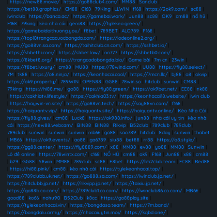
|
https://new88.movie/
|
https://go88club4.com/
|
MM88
|
Sanclub
|
https://bet88.graphics/
|
CM88
|
C168
|
79King
|
LLWIN
|
f168
|
https://2ok9.com/
|
sc88
|
iwinclub
|
https://banca.ac/
|
https://gamebai.work/
|
Jun88
|
sc88
|
OK9
|
cm88
|
nổ hũ
|
F168
|
79king
|
kèo nhà cái
|
gem88
|
https://tylekeo.green/
|
https://gamebaidoithuong.you/
|
f8bet
|
789BET
|
ALO789
|
F168
|
https://top10trangcacuocbongda.com/
|
https://lodeonline2.org/
|
https://go88vn.sa.com/
|
https://taihitclub.cn.com/
|
https://sshbet.io/
|
https://shbethi.com/
|
https://shbet.law/
|
nn777
|
https://shbetb0.com/
|
https://8kbet8.org/
|
https://trangcadobongda.bio/
|
Game bài
|
7m cn
|
23win
|
https://f8bet.luxury/
|
cm88
|
MU88
|
https://78wind.com/
|
UU88
|
https://fly88.select/
|
7M
|
tk88
|
https://o8.ninja/
|
https://keonhacai.cool/
|
https://7mcn.llc/
|
bj88
|
o8
|
okvip
|
https://ok9.property/
|
789WIN
|
OPEN88
|
GG88
|
78win.so
|
hitclub
|
sunwin
|
CM88
|
79king
|
https://hi88.me/
|
go88
|
https://fly88.green/
|
https://ok9bet.net/
|
EE88
|
nk88
|
https://cakhiatv.lifestyle/
|
https://cakhia03.tv/
|
https://keonhacai18.website/
|
iwin club
|
https://haywin-vn.site/
|
https://go88vn.tech/
|
https://say88vn.com/
|
f168
|
https://hoiquantv.vip/
|
https://hoiquantv.site/
|
https://hoiquantv.online/
|
Kèo Nhà Cái
|
https://fly88.gives/
|
cm88
|
Luck8
|
https://ok988.info/
|
jun88
|
nhà cái uy tín
|
kèo nhà
cái
|
https://new88.webcam/
|
BIN88
|
BIN88
|
Rikvip
|
B52club
|
789club
|
789club
|
789club
|
sunwin
|
sunwin
|
sunwin
|
mb66
|
go88
|
sao789
|
hitclub
|
8day
|
sunwin
|
thabet
|
MB66
|
https://ok9.events/
|
ao88
|
ga6789
|
siu88
|
bet88
|
rr88
|
https://o8.style/
|
https://gg88.center/
|
https://fly8889.com/
|
x88
|
MM88
|
ev88
|
yo88
|
MM88
|
Sunwin
|
Lô đề online
|
https://78wintx.com/
|
c168
|
NỔ HŨ
|
cm88
|
ok9
|
F168
|
Jun88
|
x88
|
cm88
|
b29
|
GG88
|
58win
|
MM88
|
789club
|
sc88
|
F8bet
|
https://b52club.team
|
FC88
|
Red88
|
https://hi88.pink/
|
cm88
|
kèo nhà cái
|
https://tylekeonhacai.top/
|
https://789clubb.uk.net/
|
https://go888.sa.com/
|
https://iwinclub.jp.net/
|
https://hitclubb.jp.net/
|
https://rikvipp.jp.net/
|
https://taixiu.jp.net/
|
https://go88b.co.com/
|
https://789club1.co.com/
|
https://iwinclub86.co.com/
|
MB66
|
good88
|
ko66
|
nohu90
|
B52Club
|
k8cc
|
https://go88play.site
|
https://tylekeonhacai.vin/
|
https://bongdaso.team/
|
https://7m.band/
|
https://bongdalu.army/
|
https://nhacaiuytin.moi/
|
https://kqbd.one/
|