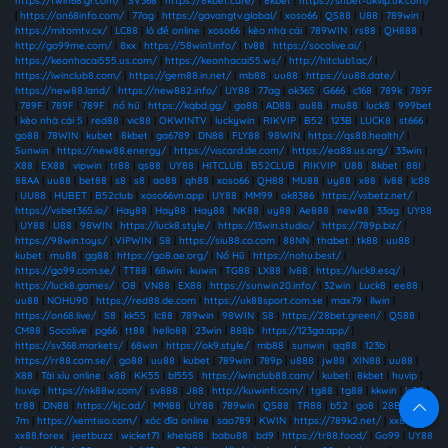
https://twin68.gr.com/
|
SV368
|
https://8kbet.cafe/
|
8kbet
|
https://shbet-okvip.uk.com/
|
https://on68info.com/
|
77ag
|
https://gavangtv.global/
|
xoso66
|
QS88
|
U88
|
789win
|
https://mitomtv.cx/
|
LC88
|
lô đề online
|
xoso66
|
kèo nhà cái
|
789WIN
|
rs88
|
QH888
|
http://go99me.com/
|
8xx
|
https://58win1.info/
|
tv88
|
https://socolive.ai/
|
https://keonhacai555.us.com/
|
https://keonhacai55.ws/
|
http://hitclub1.ac/
|
https://iwinclub8.com/
|
https://gem88.in.net/
|
mb88
|
uu88
|
https://uu88.date/
|
https://new88.land/
|
https://new882.info/
|
UY88
|
77ag
|
ok365
|
G666
|
c168
|
789k
|
789F
|
789F
|
789F
|
789F
|
nổ hũ
|
https://kqbd.gg/
|
go88
|
AD88
|
au88
|
mu88
|
luck8
|
999bet
|
kèo nhà cái 5
|
red88
|
vic88
|
OKWINTV
|
luckywin
|
RIKVIP
|
B52
|
123B
|
LUCK8
|
st666
|
go88
|
78WIN
|
kubet
|
8kbet
|
ga6789
|
DN88
|
FLY88
|
98WIN
|
https://qs88.health/
|
Sunwin
|
https://new88.energy/
|
https://viscard.de.com/
|
https://ea88.us.org/
|
33win
|
X88
|
EX88
|
vipwin
|
tr88
|
qs88
|
UY88
|
HITCLUB
|
B52CLUB
|
RIKVIP
|
U88
|
8kbet
|
88I
|
88AA
|
uu88
|
bet88
|
s8
|
s8
|
ao88
|
qh88
|
xoso66
|
QH88
|
MU88
|
uy88
|
x88
|
lv88
|
lc88
|
UU88
|
HUBET
|
B52club
|
xoso66vn.app
|
UY88
|
MM99
|
ok8386
|
https://vsbetz.net/
|
https://vsbet365.io/
|
Hay88
|
Hay88
|
Hay88
|
NK88
|
uy88
|
Ae888
|
new88
|
33ag
|
UY88
|
UY88
|
U88
|
98WIN
|
https://luck8.style/
|
https://13win.studio/
|
https://789p.biz/
|
https://98win.toys/
|
VIPWIN
|
S8
|
https://siu88.co.com
|
88NN
|
thabet
|
tk88
|
uu88
|
kubet
|
mu88
|
gg88
|
https://go8.ae.org/
|
Nổ Hũ
|
https://nohu.best/
|
https://go99.com.se/
|
TT88
|
68win
|
kuwin
|
TG88
|
LX88
|
lv88
|
https://luck8.esq/
|
https://luck8.games/
|
O8
|
VN88
|
EX88
|
https://sunwin20.info/
|
32win
|
Luck8
|
ee88
|
uu88
|
NOHU90
|
https://red88.de.com
|
https://uk88sport.com.se
|
max79
|
llwin
|
https://on68.live/
|
S8
|
kk55
|
lc88
|
789win
|
98WIN
|
S8
|
https://28bet.green/
|
QS88
|
CM88
|
Socolive
|
pg66
|
tt88
|
hello88
|
23win
|
888b
|
https://123ga.app/
|
https://sv368.markets/
|
68win
|
https://ok9.style/
|
mb88
|
sunwin
|
qq88
|
123b
|
https://rr88.com.se/
|
go88
|
uu88
|
kubet
|
789win
|
789p
|
u888
|
jw88
|
XIN88
|
uu88
|
X88
|
Tài xỉu online
|
x88
|
KK55
|
bl555
|
https://iwinclub88.cam/
|
kubet
|
8kbet
|
huvip
|
huvip
|
https://nk88w.com/
|
sv888
|
J88
|
http://kuwinfi.com/
|
tg88
|
tg88
|
kkwin
|
lc88
|
tr88
|
DN88
|
https://kjc.ad/
|
MM88
|
UY88
|
789win
|
QS88
|
TR88
|
b52
|
go8
|
28BET
|
7m
|
https://xemtiso.com/
|
xóc đĩa online
|
sao789
|
KWIN
|
https://789k2.net/
|
xx88
|
xx88.forex
|
jeetbuzz
|
wicket71
|
khela88
|
babu88
|
bd9
|
https://tr88.food/
|
Go99
|
UY88