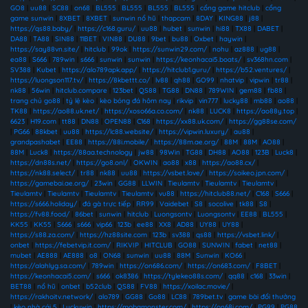
GO8
|
uu88
|
SC88
|
on68
|
BL555
|
BL555
|
BL555
|
BL555
|
cổng game hitclub
|
cổng
game sunwin
|
8XBET
|
8XBET
|
sunwin nổ hũ
|
thapcam
|
8DAY
|
KING88
|
j88
|
https://qs88.baby/
|
https://c168.guru/
|
uu88
|
hubet
|
sunwin
|
hi88
|
TX88
|
DABET
|
DA88
|
TA88
|
SIN88
|
11BET
|
VIN88
|
DU88
|
9bet
|
bu88
|
Oxbet
|
haywin
|
https://say88vn.site/
|
hitclub
|
99ok
|
https://sunwin29.com/
|
nohu
|
az888
|
ug88
|
ea88
|
S666
|
789win
|
s666
|
sunwin
|
sunwin
|
https://keonhacai5.boats/
|
sv368hn.com
|
SV388
|
Kubet
|
https://alo789apk.app/
|
https://hitclub1.guru/
|
https://b52.ventures/
|
https://luongson117.tv/
|
https://8kbettt.co/
|
lv88
|
qh88
|
GO99
|
nhatvip
|
vipwin
|
tr88
|
nk88
|
56win
|
hitclub.compare
|
123bet
|
QS88
|
TG88
|
DN88
|
789WIN
|
gem88
|
fb88
|
trang chủ go88
|
tỷ lệ kèo
|
kèo bóng đá hôm nay
|
rikvip
|
vin777
|
lucky88
|
mb88
|
ao88
|
TK88
|
https://ao88.uk.net/
|
https://xoso66a.co.com/
|
nk88
|
LUCK8
|
https://ao88y.top
|
6623
|
H19.com
|
tt88
|
DN88
|
OPEN88
|
C168
|
https://xx88.uk.com/
|
https://gg88se.com/
|
PG66
|
88kbet
|
uu88
|
https://lc88.website/
|
https://vipwin.luxury/
|
au88
|
grandpashabet
|
EE88
|
https://88i.mobile/
|
https://88m.ae.org/
|
88M
|
88M
|
AO88
|
88M
|
Luck8
|
https://88aa.technology
|
jw88
|
98Win
|
TG88
|
DH88
|
AO88
|
123B
|
Luck8
|
https://dn88s.net/
|
https://go8.onl/
|
OKWIN
|
ao88
|
x88
|
https://ao88.cx/
|
https://nk88.select/
|
tr88
|
nk88
|
uu88
|
https://vsbet.love/
|
https://soikeo.jpn.com/
|
https://gamebai.ae.org/
|
23win
|
GG88
|
LLWIN
|
Tieulamtv
|
Tieulamtv
|
Tieulamtv
|
Tieulamtv
|
Tieulamtv
|
Tieulamtv
|
Tieulamtv
|
vu88
|
https://hitclub88.net/
|
C168
|
S666
|
https://s666.holiday/
|
đá gà trực tiếp
|
RR99
|
Vaidebet
|
S8
|
socolive
|
tk88
|
S8
|
https://fv88.food/
|
86bet
|
sunwin
|
hitclub
|
Luongsontv
|
Luongsontv
|
EE88
|
BL555
|
KK55
|
KK55
|
S666
|
s666
|
vip66
|
123b
|
ee88
|
XX8
|
AD88
|
UY88
|
UY88
|
https://s88.za.com/
|
https://hz88site.com
|
123b
|
sv388
|
qs88
|
https://vsbet.link/
|
onbet
|
https://febetvip.it.com/
|
RIKVIP
|
HITCLUB
|
GO88
|
SUNWIN
|
fabet
|
net88
|
mubet
|
AE888
|
AE888
|
o8
|
ON68
|
sunwin
|
uu88
|
88M
|
Sunwin
|
KO66
|
https://alahlyg.sa.com/
|
789win
|
https://on686.com/
|
https://on683.com/
|
F8BET
|
https://keonhacai5.com/
|
s666
|
ok8386
|
https://tylekeo88s.com/
|
qq88
|
c168
|
33win
|
BET88
|
nổ hũ
|
onbet
|
b52club
|
QS88
|
FV88
|
https://xoilac.movie/
|
https://rakhoitv.network/
|
alo789
|
GG88
|
Go88
|
LC88
|
789bet.tv
|
game bài đổi thưởng
|
kèo nhà cái 5
|
Luckywin
|
https://mobamonster.com/
|
https://on68i.com/
|
PG99
|
PG88