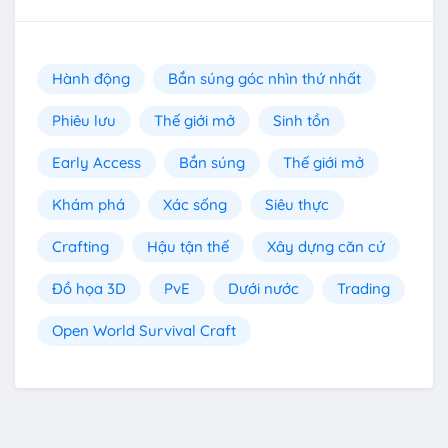
Hành động
Bắn súng góc nhìn thứ nhất
Phiêu lưu
Thế giới mở
Sinh tồn
Early Access
Bắn súng
Thế giới mở
Khám phá
Xác sống
Siêu thực
Crafting
Hậu tận thế
Xây dựng căn cứ
Đồ họa 3D
PvE
Dưới nước
Trading
Open World Survival Craft