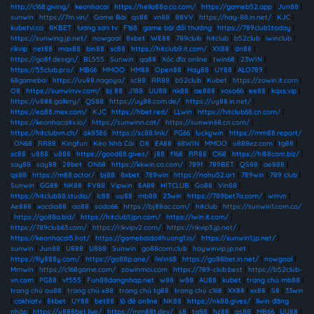
http://c168.giving/
|
keonhacai
|
https://hello88a.co.com/
|
https://gameb52.app
|
Jun88
|
sunwin
|
https://7m.vin/
|
Game Bài
|
qs88
|
vn88
|
88VV
|
https://hay-88.in.net/
|
KJC
|
kubetvi.co
|
8KBET
|
lương sơn tv
|
F168
|
game bài đổi thưởng
|
https://789club1.today
|
https://sunwing.jp.net/
|
nowgoal
|
8xbet
|
WE88
|
789club
|
hitclub
|
b52club
|
iwinclub
|
rikvip
|
net88
|
max88
|
bin88
|
sc88
|
https://hitclub9.it.com/
|
XX88
|
dn88
|
https://go8f.design/
|
BL555
|
Sunwin
|
qq88
|
Xóc đĩa online
|
twin68
|
23WIN
|
https://55club.pro/
|
MB66
|
MMOO
|
HM88
|
Open88
|
Hay88
|
UY88
|
ALO789
|
68gamebai
|
https://uu88.nagoya/
|
sc88
|
RR88
|
b52club
|
Kubet
|
https://zowin.it.com
|
O8
|
https://sunwinvv.com/
|
bj 88
|
J188
|
UU88
|
nk88
|
ae888
|
xoso66
|
ee88
|
kqxs.vip
|
https://u888.gallery/
|
QS88
|
https://uy88.com.de/
|
https://uy88.in.net/
|
https://ea88.mex.com/
|
KJC
|
https://hbet.red/
|
LLwin
|
https://hitclub68.cn.com/
|
https://keonhacaitv.io/
|
https://sunwinn.cat/
|
https://sunwin68.cn.com/
|
https://hitclubvn.ch/
|
ok8386
|
https://sc88.link/
|
PG66
|
luckywin
|
https://mm88.report/
|
ON68
|
RR88
|
Kingfun
|
Kèo Nhà Cái
|
O8
|
EA88
|
68WIN
|
MMOO
|
u888ez.com
|
tg88
|
sc88
|
u888
|
u888
|
https://good88.gives/
|
j88
|
f168
|
RR88
|
C168
|
https://hi88com.biz/
|
say88
|
say88
|
28bet
|
ON68
|
https://kkwin.co.com/
|
789f
|
789BET
|
QS88
|
ae888
|
qs88
|
https://m88.actor/
|
bj88
|
8xbet
|
789win
|
https://nohu52.art
|
789win
|
789 club
|
Sunwin
|
GG88
|
NK88
|
FV88
|
Vipwin
|
EA88
|
HITCLUB
|
Go88
|
Vin88
|
https://hitclub88.studio/
|
lc88
|
uu88
|
mb88
|
23win
|
https://789bet7a.com/
|
winvn
|
Ae888
|
xocdia88
|
ao88
|
sodo66
|
https://bj88ac.com/
|
hitclub
|
https://sunwin1.com.co/
|
https://go88a.bid/
|
https://hitclub1.jpn.com/
|
https://iwin.it.com/
|
https://789club63.com/
|
https://rikvipv2.com/
|
https://rikvip3.jp.net/
|
https://keonhacai5.hot/
|
https://gamebaidoithuong1.io/
|
https://sunwin1.jp.net/
|
sunwin
|
Jun88
|
U888
|
U888
|
Sunwin
|
go88com.club
|
haywinvip.jp.net
|
https://fly888y.com/
|
https://go88p.one/
|
iWin68
|
https://go88bet.in.net/
|
nowgoal
|
Mmwin
|
https://c168game.com/
|
zowinmoi.com
|
https://789-club.best
|
https://b52club-
vn.com
|
PG88
|
vf555
|
Fun88dangnhap.net
|
w88
|
w88
|
AU88
|
kubet
|
trang chủ mb88
|
trang chủ au88
|
trang chủ x88
|
trang chủ tg88
|
trang chủ c168
|
XX88
|
xx88
|
S8
|
33win
|
cakhiatv
|
8kbet
|
UY88
|
bet88
|
lô đề online
|
NK88
|
https://nk88.gives/
|
llwin đăng
nhập
|
https://u888bet.live/
|
https://mm88t.dev/
|
s8
|
tg88
|
hz88
|
qs88
|
MB66
|
UU88
|