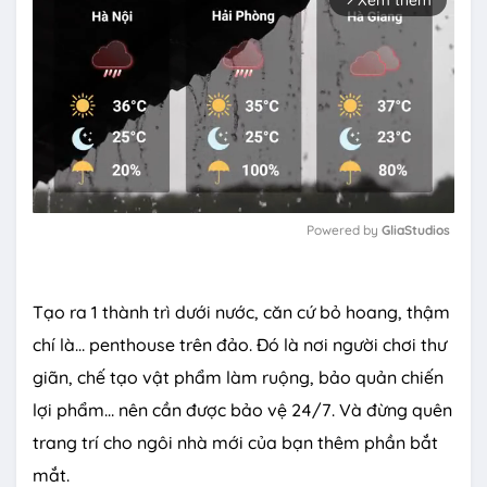
Xem thêm
arrow_forward_ios
Powered by 
GliaStudios
M
u
Tạo ra 1 thành trì dưới nước, căn cứ bỏ hoang, thậm
t
e
chí là… penthouse trên đảo. Đó là nơi người chơi thư
giãn, chế tạo vật phẩm làm ruộng, bảo quản chiến
lợi phẩm… nên cần được bảo vệ 24/7. Và đừng quên
trang trí cho ngôi nhà mới của bạn thêm phần bắt
mắt.