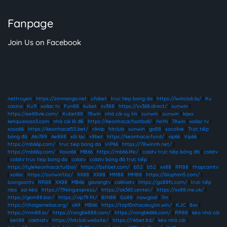
Fanpage
Join Us on Facebook
nettruyen
|
https://zinmanga.net
|
ufabet
|
truc tiep bong da
|
https://iwinclub.la/
|
Ku
casino
|
Ku11
|
xoilac tv
|
Fun88
|
kubet
|
sv388
|
https://sv368.direct/
|
sunwin
|
https://ee88vie.com/
|
Kubet88
|
78win
|
nhà cái uy tín
|
sunwin
|
sunwin
|
kqxs
ketquaxoso3.com
|
nhà cái lô đề
|
https://keonhacai.football/
|
IWIN
|
78win
|
xoilac tv
|
xoso66
|
https://keonhacai55.bet/
|
rikvip
|
hitclub
|
sunwin
|
go88
|
socolive
|
Trực tiếp
bóng đá
|
Alo789
|
Ae888
|
xôi lạc
|
v9bet
|
https://keonhacai.fund/
|
vip66
|
Vip66
|
https://mb66p.com/
|
truc tiep bong da
|
VIP66
|
https://78winnh.net/
|
https://mb66q.com/
|
Xoso66
|
MB66
|
https://mb66.life/
|
colatv trực tiếp bóng đá
|
colatv
|
colatv truc tiep bong da
|
colatv
|
colatv bóng đá trực tiếp
|
https://tylekeonhacai.futbol/
|
https://bshbet.com/
|
b52
|
b52
|
xx88
|
RR88
|
thapcamtv
|
xoilac
|
https://sunwin1.bz/
|
XX88
|
XX88
|
MM88
|
MM88
|
https://bluphim5.com/
|
luongsontv
|
RR88
|
XX88
|
MB66
|
gavangtv
|
cakhiatv
|
https://go88fc.com/
|
trực tiếp
nba
|
soi kèo
|
https://79king.express/
|
https://ok365.center/
|
https://xx88.me.uk/
|
https://gem88.bar/
|
https://vip79.fit/
|
BIN88
|
Go88
|
nowgoal
|
7m
|
https://choigamebai.org/
|
ok9
|
MB66
|
https://top10nhacaiuytin.win/
|
KJC
|
8xx
|
https://mm88.io/
|
https://rongbk888.com/
|
https://rongbk666.com/
|
RR88
|
kèo nhà cái
|
bet88
|
cakhiatv
|
https://hitclub.website/
|
https://rikbet.ltd/
|
kèo nhà cái
|