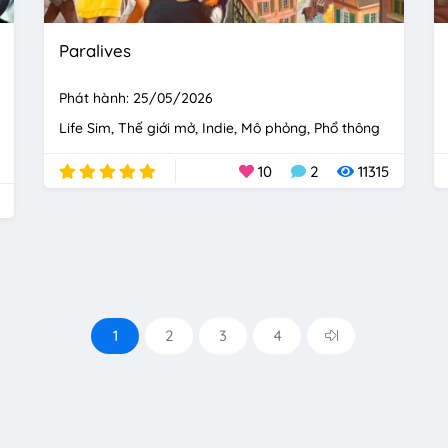
Paralives
Phát hành: 25/05/2026
Life Sim
Thế giới mở
Indie
Mô phỏng
Phổ thông
10
2
11315
1
2
3
4