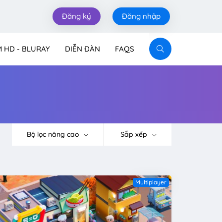
Đăng ký
Đăng nhập
M HD - BLURAY
DIỄN ĐÀN
FAQS
Bộ lọc nâng cao
Sắp xếp
Multiplayer