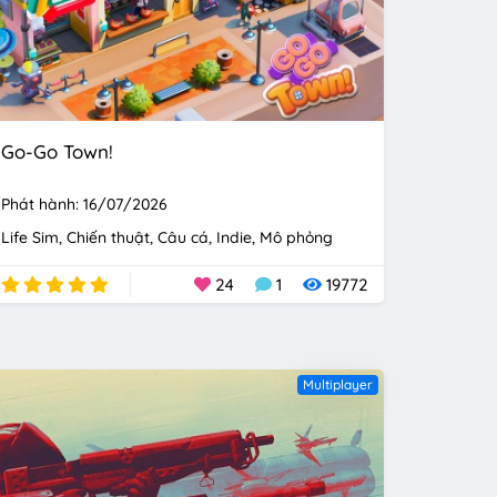
Go-Go Town!
Phát hành: 16/07/2026
Life Sim
Chiến thuật
Câu cá
Indie
Mô phỏng
24
1
19772
Multiplayer