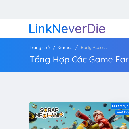
Trang chủ
Games
Early Access
Tổng Hợp Các Game Earl
Multiplaye
Việt hó