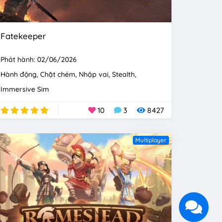
Fatekeeper
Phát hành: 02/06/2026
Hành động
Chặt chém
Nhập vai
Stealth
Immersive Sim
10
3
8427
Multiplayer