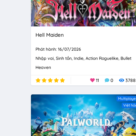
Hell Maiden
Phát hành: 16/07/2026
Nhập vai
Sinh tồn
Indie
Action Roguelike
Bullet
Heaven
11
0
3788
Multiplaye
Việt hó