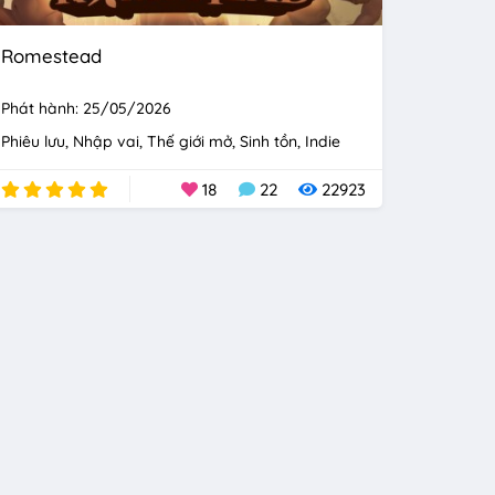
Romestead
Phát hành: 25/05/2026
Phiêu lưu
Nhập vai
Thế giới mở
Sinh tồn
Indie
18
22
22923