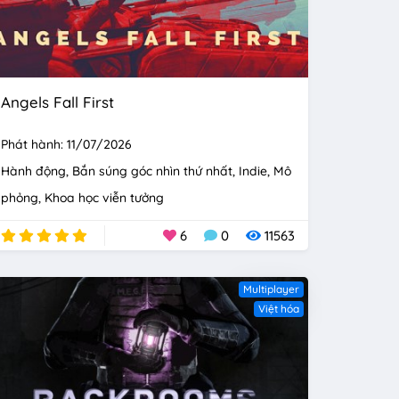
Angels Fall First
Phát hành: 11/07/2026
Hành động
Bắn súng góc nhìn thứ nhất
Indie
Mô
phỏng
Khoa học viễn tưởng
6
0
11563
Multiplayer
Việt hóa