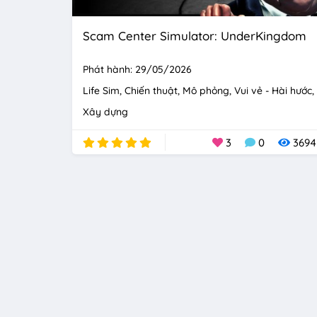
Scam Center Simulator: UnderKingdom
Phát hành: 29/05/2026
Life Sim
Chiến thuật
Mô phỏng
Vui vẻ - Hài hước
Xây dựng
3
0
3694