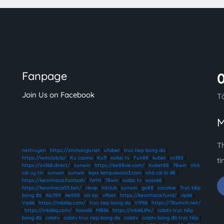
Fanpage
Join Us on Facebook
T
M
T
nettruyen
|
https://zinmanga.net
|
ufabet
|
truc tiep bong da
|
https://iwinclub.la/
|
Ku casino
|
Ku11
|
xoilac tv
|
Fun88
|
kubet
|
sv388
|
ti
https://sv368.direct/
|
sunwin
|
https://ee88vie.com/
|
Kubet88
|
78win
|
nhà
cái uy tín
|
sunwin
|
sunwin
|
kqxs ketquaxoso3.com
|
nhà cái lô đề
|
https://keonhacai.football/
|
IWIN
|
78win
|
xoilac tv
|
xoso66
|
https://keonhacai55.bet/
|
rikvip
|
hitclub
|
sunwin
|
go88
|
socolive
|
Trực tiếp
bóng đá
|
Alo789
|
Ae888
|
xôi lạc
|
v9bet
|
https://keonhacai.fund/
|
vip66
|
Vip66
|
https://mb66p.com/
|
truc tiep bong da
|
VIP66
|
https://78winnh.net/
|
https://mb66q.com/
|
Xoso66
|
MB66
|
https://mb66.life/
|
colatv trực tiếp
bóng đá
|
colatv
|
colatv truc tiep bong da
|
colatv
|
colatv bóng đá trực tiếp
|