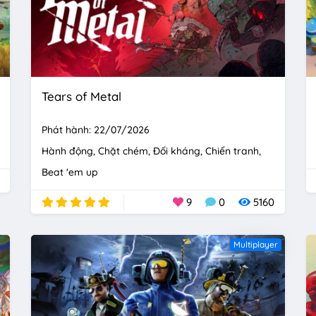
Tears of Metal
Phát hành: 22/07/2026
Hành động
Chặt chém
Đối kháng
Chiến tranh
Beat 'em up
9
0
5160
Multiplayer