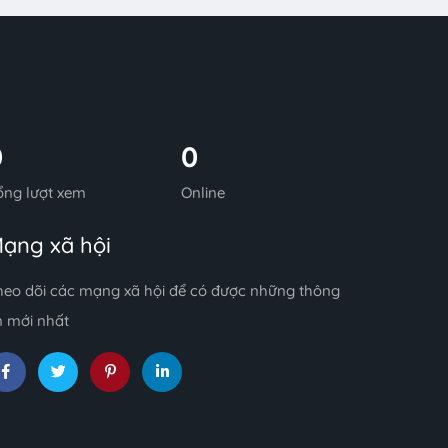
0
0
ổng lượt xem
Online
ạng xã hội
heo dõi các mạng xã hội để có được những thông
n mới nhất