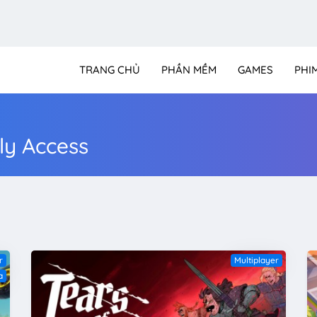
TRANG CHỦ
PHẦN MỀM
GAMES
PHI
y Access
r
Multiplayer
a