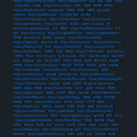
https://tylekeonhacai.futbol/
|
https://bshbet.com/
|
b52
|
b52
|
xx88
|
RR88
|
thapcamtv
|
xoilac
|
https://sunwin1.bz/
|
XX88
|
XX88
|
MM88
|
MM88
|
https://bluphim5.com/
|
luongsontv
|
RR88
|
XX88
|
MB66
|
gavangtv
|
cakhiatv
|
https://go88fc.com/
|
trực tiếp nba
|
soi kèo
|
https://79king.express/
|
https://ok365.center/
|
https://xx88.me.uk/
|
https://gem88.bar/
|
https://vip79.fit/
|
BIN88
|
Go88
|
nowgoal
|
7m
|
https://choigamebai.org/
|
ok9
|
MB66
|
https://top10nhacaiuytin.win/
|
KJC
|
8xx
|
https://mm88.io/
|
https://rongbk888.com/
|
https://rongbk666.com/
|
RR88
|
kèo nhà cái
|
bet88
|
cakhiatv
|
https://hitclub.website/
|
https://rikbet.ltd/
|
kèo nhà cái
|
https://bomwin.tech/
|
https://b78win.net/
|
https://f8beta2.me/
|
KJC
|
https://rikvip97.art/
|
https://sunwin97.art/
|
https://kclub.team/
|
SHBET
|
xx88
|
8kbet
|
https://rr88.se.net/
|
kèo nhà cái
|
RR88
|
78win
|
nha cai uy tin
|
ty le ca cuoc
|
7mcn
|
Xóc đĩa online
|
Kèo nhà
cái 5
|
88goals
|
iwin
|
Tài xỉu MD5
|
1GOM
|
Rikvip
|
Go88
|
B52 club
|
max88
|
MM88
|
https://iwinclub.ru.com/
|
RIKVIP
|
RIKVIP
|
789win
|
go88
|
xoso66
|
https://cm88.dad/
|
https://hi88.uno/
|
https://iwin.sa.com/
|
go88
|
https://mm88.press/
|
Xoso66
|
phim sex vlxx
|
https://xx88brand.com/
|
https://b52club.sa.com/
|
https://sunwin19.cn.com/
|
https://keonhacai.gdn/
|
https://789clubb.one/
|
iwinclub
|
bin88
|
GG88
|
tải game daominhha
|
GG88
|
XX88
|
RR88
|
https://sunwin.talk/
|
nổ hũ
|
go88
|
Hitclub
|
PG99
|
https://pg66.us.com/
|
MB66
|
Jun88
|
MB66
|
open88
|
https://f168slot.com/
|
https://open886.com/
|
https://open88.today/
|
MB66
|
Sv368
|
OPEN88
|
MM88
|
PG99
|
https://hi88s.com/
|
FLY88
|
Bet88
|
nn777
|
MB66
|
https://fly88.uno/
|
789win
|
vaobet
|
SC88
|
GO88
|
dt68
|
kèo nhà cái
|
https://sunwin99.ceo/
|
https://go88.deal/
|
https://hitclubsbs.jp.net/
|
https://keonhacai.voto/
|
GG88
|
https://gg88.co.com/
|
gem88
|
B52
|
nổ hũ
|
https://tylekeonhacai.life/
|
https://new88.biz/
|
PG88
|
Bet168
|
23win
|
RR88
|
Hitclub
|
Go88
|
Iwin
|
sunwin
|
win79
|
V9bet
|
kqbd
|
sunwin
|
33win
|
https://8kbet.org/
|
https://keonhacaitop.com/
|
https://manclub99.com/
|
Bomwin
|
https://keonhacai95.com/
|
xx88
|
go88
|
b52
|
789club
|
rikvip
|