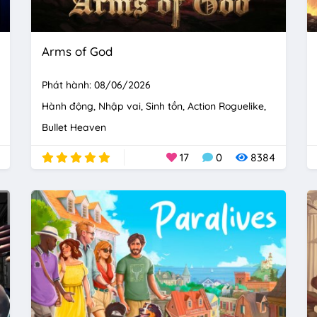
Arms of God
Phát hành: 08/06/2026
Hành động
Nhập vai
Sinh tồn
Action Roguelike
Bullet Heaven
17
0
8384