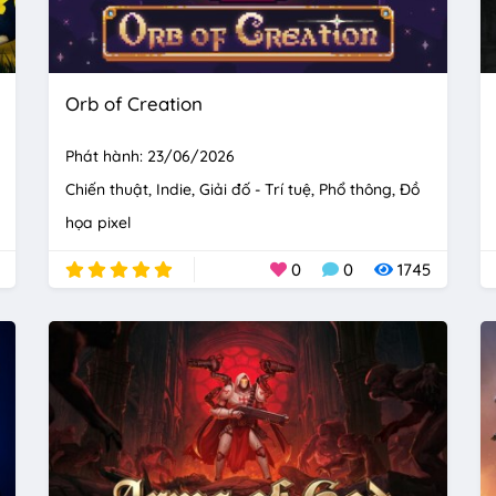
Orb of Creation
Phát hành: 23/06/2026
Chiến thuật
Indie
Giải đố - Trí tuệ
Phổ thông
Đồ
họa pixel
0
0
1745