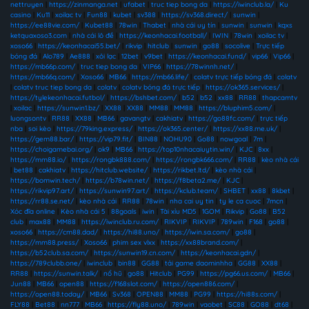
nettruyen
|
https://zinmanga.net
|
ufabet
|
truc tiep bong da
|
https://iwinclub.la/
|
Ku
casino
|
Ku11
|
xoilac tv
|
Fun88
|
kubet
|
sv388
|
https://sv368.direct/
|
sunwin
|
https://ee88vie.com/
|
Kubet88
|
78win
|
Thabet
|
nhà cái uy tín
|
sunwin
|
sunwin
|
kqxs
ketquaxoso3.com
|
nhà cái lô đề
|
https://keonhacai.football/
|
IWIN
|
78win
|
xoilac tv
|
xoso66
|
https://keonhacai55.bet/
|
rikvip
|
hitclub
|
sunwin
|
go88
|
socolive
|
Trực tiếp
bóng đá
|
Alo789
|
Ae888
|
xôi lạc
|
12bet
|
v9bet
|
https://keonhacai.fund/
|
vip66
|
Vip66
|
https://mb66p.com/
|
truc tiep bong da
|
VIP66
|
https://78winnh.net/
|
https://mb66q.com/
|
Xoso66
|
MB66
|
https://mb66.life/
|
colatv trực tiếp bóng đá
|
colatv
|
colatv truc tiep bong da
|
colatv
|
colatv bóng đá trực tiếp
|
https://ok365.services/
|
https://tylekeonhacai.futbol/
|
https://bshbet.com/
|
b52
|
b52
|
xx88
|
RR88
|
thapcamtv
|
xoilac
|
https://sunwin1.bz/
|
XX88
|
XX88
|
MM88
|
MM88
|
https://bluphim5.com/
|
luongsontv
|
RR88
|
XX88
|
MB66
|
gavangtv
|
cakhiatv
|
https://go88fc.com/
|
trực tiếp
nba
|
soi kèo
|
https://79king.express/
|
https://ok365.center/
|
https://xx88.me.uk/
|
https://gem88.bar/
|
https://vip79.fit/
|
BIN88
|
NOHU90
|
Go88
|
nowgoal
|
7m
|
https://choigamebai.org/
|
ok9
|
MB66
|
https://top10nhacaiuytin.win/
|
KJC
|
8xx
|
https://mm88.io/
|
https://rongbk888.com/
|
https://rongbk666.com/
|
RR88
|
kèo nhà cái
|
bet88
|
cakhiatv
|
https://hitclub.website/
|
https://rikbet.ltd/
|
kèo nhà cái
|
https://bomwin.tech/
|
https://b78win.net/
|
https://f8beta2.me/
|
KJC
|
https://rikvip97.art/
|
https://sunwin97.art/
|
https://kclub.team/
|
SHBET
|
xx88
|
8kbet
|
https://rr88.se.net/
|
kèo nhà cái
|
RR88
|
78win
|
nha cai uy tin
|
ty le ca cuoc
|
7mcn
|
Xóc đĩa online
|
Kèo nhà cái 5
|
88goals
|
iwin
|
Tài xỉu MD5
|
1GOM
|
Rikvip
|
Go88
|
B52
club
|
max88
|
MM88
|
https://iwinclub.ru.com/
|
RIKVIP
|
RIKVIP
|
789win
|
F168
|
go88
|
xoso66
|
https://cm88.dad/
|
https://hi88.uno/
|
https://iwin.sa.com/
|
go88
|
https://mm88.press/
|
Xoso66
|
phim sex vlxx
|
https://xx88brand.com/
|
https://b52club.sa.com/
|
https://sunwin19.cn.com/
|
https://keonhacai.gdn/
|
https://789clubb.one/
|
iwinclub
|
bin88
|
GG88
|
tải game daominhha
|
GG88
|
XX88
|
RR88
|
https://sunwin.talk/
|
nổ hũ
|
go88
|
Hitclub
|
PG99
|
https://pg66.us.com/
|
MB66
|
Jun88
|
MB66
|
open88
|
https://f168slot.com/
|
https://open886.com/
|
https://open88.today/
|
MB66
|
Sv368
|
OPEN88
|
MM88
|
PG99
|
https://hi88s.com/
|
FLY88
|
Bet88
|
nn777
|
MB66
|
https://fly88.uno/
|
789win
|
vaobet
|
SC88
|
GO88
|
dt68
|