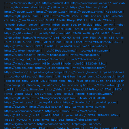
|
https://cakhiatv.lifestyle/
|
https://cakhia03.tv/
|
https://keonhacai18.website/
|
iwin club
|
https://haywin-vn.site/
|
https://go88vn.tech/
|
https://say88vn.com/
|
f168
|
https://hoiquantv.vip/
|
https://hoiquantv.site/
|
https://hoiquantv.online/
|
Kèo Nhà Cái
|
https://fly88.gives/
|
cm88
|
Luck8
|
https://ok988.info/
|
jun88
|
nhà cái uy tín
|
kèo nhà
cái
|
https://new88.webcam/
|
BIN88
|
BIN88
|
Rikvip
|
B52club
|
789club
|
789club
|
789club
|
sunwin
|
sunwin
|
sunwin
|
mb66
|
go88
|
sao789
|
hitclub
|
8day
|
sunwin
|
thabet
|
MB66
|
https://ok9.events/
|
ao88
|
ga6789
|
siu88
|
bet88
|
rr88
|
https://o8.style/
|
https://gg88.center/
|
https://fly8889.com/
|
x88
|
MM88
|
ev88
|
yo88
|
MM88
|
Sunwin
|
Lô đề online
|
https://78wintx.com/
|
c168
|
NỔ HŨ
|
cm88
|
ok9
|
F168
|
Jun88
|
x88
|
cm88
|
b29
|
GG88
|
58win
|
MM88
|
789club
|
nohu
|
sc88
|
F8bet
|
https://f1688.world/
|
UG88
|
https://b52club.team
|
FC88
|
Red88
|
https://hi88.pink/
|
cm88
|
kèo nhà cái
|
https://tylekeonhacai.top/
|
https://789clubb.uk.net/
|
https://go888.sa.com/
|
https://iwinclub.jp.net/
|
https://hitclubb.jp.net/
|
https://rikvipp.jp.net/
|
https://taixiu.jp.net/
|
https://go88b.co.com/
|
https://789club1.co.com/
|
https://iwinclub86.co.com/
|
MB66
|
good88
|
ko66
|
nohu90
|
B52Club
|
k8cc
|
https://go88play.site
|
https://tylekeonhacai.vin/
|
https://bongdaso.team/
|
https://7m.band/
|
https://bongdalu.army/
|
https://nhacaiuytin.moi/
|
https://kqbd.one/
|
https://bong88.se.net/
|
Bongdalu
|
fb88
|
tỷ lệ kèo nhà cái
|
trang cá cược uy tín
|
lô đề
|
app tài xỉu
|
fb88
|
vsbet
|
uk88
|
fabet
|
fb88
|
fb88
|
fb88
|
nhà cái uy tín
|
nhà cái uy tín
|
nhà cái uy tín
|
nhà cái uy tín
|
nhà cái uy tín
|
nhà cái uy tín
|
https://7mcn.voto/
|
QS88
|
cm88
|
https://qq88.media/
|
https://shbet.info/
|
https://ok99678.com/
|
77win
|
88XX
|
Rikvip
|
V9Bet
|
SC88
|
TẢI SUN WIN
|
Da88
|
Hitclub
|
Hitclub
|
https://ok9.watch/
|
https://fly88.deal/
|
https://trangcacuocbongda.bio/
|
hitclub
|
Z188
|
AO88
|
https://sunwin.guru/
|
https://go88.baby/
|
https://hitclub.cab/
|
https://iwin.page/
|
https://b52.you/
|
https://789club-ceo.net/
|
B52
|
Gemwin
|
rikvip
|
sunwin
|
https://keonhacai55.mobile/
|
https://hi88.chat/
|
https://ok9.press/
|
https://hi88fz.com/
|
sc88
|
Jun88
|
SC88
|
https://sc88.day/
|
SC88
|
SUNWIN
|
8DAY
|
188BET
|
NOHUWIN
|
8day
|
rikvip
|
b52
|
b52
|
https://hello88.kitchen/
|
https://1gom2.co.com/
|
https://bomwin.cn.com/
|
https://go88net.com/
|
https://b52club68.com/
|
23win
|
https://rikbet1.cn.com/
|
https://8xbetlt.com/
|
m88
|
tỷ