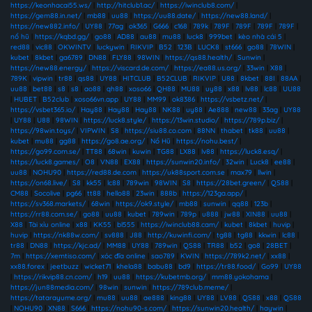
https://keonhacai55.ws/
|
http://hitclub1.ac/
|
https://iwinclub8.com/
|
https://gem88.in.net/
|
mb88
|
uu88
|
https://uu88.date/
|
https://new88.land/
|
https://new882.info/
|
UY88
|
77ag
|
ok365
|
G666
|
c168
|
789k
|
789F
|
789F
|
789F
|
789F
|
nổ hũ
|
https://kqbd.gg/
|
go88
|
AD88
|
au88
|
mu88
|
luck8
|
999bet
|
kèo nhà cái 5
|
red88
|
vic88
|
OKWINTV
|
luckywin
|
RIKVIP
|
B52
|
123B
|
LUCK8
|
st666
|
go88
|
78WIN
|
kubet
|
8kbet
|
ga6789
|
DN88
|
FLY88
|
98WIN
|
https://qs88.health/
|
Sunwin
|
https://new88.energy/
|
https://viscard.de.com/
|
https://ea88.us.org/
|
33win
|
X88
|
789K
|
vipwin
|
tr88
|
qs88
|
UY88
|
HITCLUB
|
B52CLUB
|
RIKVIP
|
U88
|
8kbet
|
88I
|
88AA
|
uu88
|
bet88
|
s8
|
s8
|
ao88
|
qh88
|
xoso66
|
QH88
|
MU88
|
uy88
|
x88
|
lv88
|
lc88
|
UU88
|
HUBET
|
B52club
|
xoso66vn.app
|
UY88
|
MM99
|
ok8386
|
https://vsbetz.net/
|
https://vsbet365.io/
|
Hay88
|
Hay88
|
Hay88
|
NK88
|
uy88
|
Ae888
|
new88
|
33ag
|
UY88
|
UY88
|
U88
|
98WIN
|
https://luck8.style/
|
https://13win.studio/
|
https://789p.biz/
|
https://98win.toys/
|
VIPWIN
|
S8
|
https://siu88.co.com
|
88NN
|
thabet
|
tk88
|
uu88
|
kubet
|
mu88
|
gg88
|
https://go8.ae.org/
|
Nổ Hũ
|
https://nohu.best/
|
https://go99.com.se/
|
TT88
|
68win
|
kuwin
|
TG88
|
LX88
|
lv88
|
https://luck8.esq/
|
https://luck8.games/
|
O8
|
VN88
|
EX88
|
https://sunwin20.info/
|
32win
|
Luck8
|
ee88
|
uu88
|
NOHU90
|
https://red88.de.com
|
https://uk88sport.com.se
|
max79
|
llwin
|
https://on68.live/
|
S8
|
kk55
|
lc88
|
789win
|
98WIN
|
S8
|
https://28bet.green/
|
QS88
|
CM88
|
Socolive
|
pg66
|
tt88
|
hello88
|
23win
|
888b
|
https://123ga.app/
|
https://sv368.markets/
|
68win
|
https://ok9.style/
|
mb88
|
sunwin
|
qq88
|
123b
|
https://rr88.com.se/
|
go88
|
uu88
|
kubet
|
789win
|
789p
|
u888
|
jw88
|
XIN88
|
uu88
|
X88
|
Tài xỉu online
|
x88
|
KK55
|
bl555
|
https://iwinclub88.cam/
|
kubet
|
8kbet
|
huvip
|
huvip
|
https://nk88w.com/
|
sv888
|
J88
|
http://kuwinfi.com/
|
tg88
|
tg88
|
kkwin
|
lc88
|
tr88
|
DN88
|
https://kjc.ad/
|
MM88
|
UY88
|
789win
|
QS88
|
TR88
|
b52
|
go8
|
28BET
|
7m
|
https://xemtiso.com/
|
xóc đĩa online
|
sao789
|
KWIN
|
https://789k2.net/
|
xx88
|
xx88.forex
|
jeetbuzz
|
wicket71
|
khela88
|
babu88
|
bd9
|
https://tr88.food/
|
Go99
|
UY88
|
https://rikvip88.cn.com/
|
h19
|
uu88
|
https://kubetmb.org/
|
mm88.yokohama
|
https://jun88media.com/
|
98win
|
sunwin
|
https://789club.meme/
|
https://tatarayume.org/
|
mu88
|
uu88
|
ae888
|
king88
|
UY88
|
LV88
|
QS88
|
x88
|
QS88
|
NOHU90
|
XN88
|
S666
|
https://nohu90-s.com/
|
https://sunwin20.health/
|
haywin
|