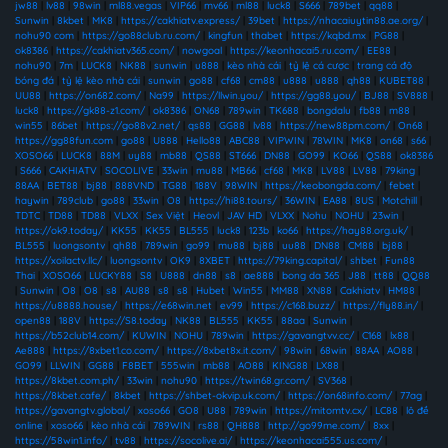
jw88
|
lv88
|
98win
|
ml88.vegas
|
VIP66
|
mv66
|
ml88
|
luck8
|
S666
|
789bet
|
qq88
|
Sunwin
|
8kbet
|
MK8
|
https://cakhiatv.express/
|
39bet
|
https://nhacaiuytin88.ae.org/
|
nohu90 com
|
https://go88club.ru.com/
|
kingfun
|
thabet
|
https://kqbd.mx
|
PG88
|
ok8386
|
https://cakhiatv365.com/
|
nowgoal
|
https://keonhacai5.ru.com/
|
EE88
|
nohu90
|
7m
|
LUCK8
|
NK88
|
sunwin
|
u888
|
kèo nhà cái
|
tỷ lệ cá cược
|
trang cá độ
bóng đá
|
tỷ lệ kèo nhà cái
|
sunwin
|
go88
|
cf68
|
cm88
|
u888
|
u888
|
qh88
|
KUBET88
|
UU88
|
https://on682.com/
|
Na99
|
https://llwin.you/
|
https://gg88.you/
|
BJ88
|
SV888
|
luck8
|
https://gk88-z1.com/
|
ok8386
|
ON68
|
789win
|
TK688
|
bongdalu
|
fb88
|
m88
|
win55
|
86bet
|
https://go88v2.net/
|
qs88
|
GG88
|
lv88
|
https://new88pm.com/
|
On68
|
https://gg88fun.com
|
go88
|
U888
|
Hello88
|
ABC88
|
VIPWIN
|
78WIN
|
MK8
|
on68
|
s66
|
XOSO66
|
LUCK8
|
88M
|
uy88
|
mb88
|
QS88
|
ST666
|
DN88
|
GO99
|
KO66
|
QS88
|
ok8386
|
S666
|
CAKHIATV
|
SOCOLIVE
|
33win
|
mu88
|
MB66
|
cf68
|
MK8
|
LV88
|
LV88
|
79king
|
88AA
|
BET88
|
bj88
|
888VND
|
TG88
|
188V
|
98WIN
|
https://keobongda.com/
|
febet
|
haywin
|
789club
|
go88
|
33win
|
O8
|
https://hi88.tours/
|
36WIN
|
EA88
|
8US
|
Motchill
|
TDTC
|
TD88
|
TD88
|
VLXX
|
Sex Việt
|
Heovl
|
JAV HD
|
VLXX
|
Nohu
|
NOHU
|
23win
|
https://ok9.today/
|
KK55
|
KK55
|
BL555
|
luck8
|
123b
|
ko66
|
https://hay88.org.uk/
|
BL555
|
luongsontv
|
qh88
|
789win
|
go99
|
mu88
|
bj88
|
uu88
|
DN88
|
CM88
|
bj88
|
https://xoilactv.llc/
|
luongsontv
|
OK9
|
8XBET
|
https://79king.capital/
|
shbet
|
Fun88
Thai
|
XOSO66
|
LUCKY88
|
S8
|
U888
|
dn88
|
s8
|
ae888
|
bong da 365
|
J88
|
tt88
|
QQ88
|
Sunwin
|
O8
|
O8
|
s8
|
AU88
|
s8
|
s8
|
Hubet
|
Win55
|
MM88
|
XN88
|
Cakhiatv
|
HM88
|
https://u8888.house/
|
https://e68win.net
|
ev99
|
https://c168.buzz/
|
https://fly88.in/
|
open88
|
188V
|
https://S8.today
|
NK88
|
BL555
|
KK55
|
88aa
|
Sunwin
|
https://b52club14.com/
|
KUWIN
|
NOHU
|
789win
|
https://gavangtvv.cc/
|
C168
|
lx88
|
Ae888
|
https://8xbet1.co.com/
|
https://8xbet8x.it.com/
|
98win
|
68win
|
88AA
|
AO88
|
GO99
|
LLWIN
|
GG88
|
F8BET
|
555win
|
mb88
|
AO88
|
KING88
|
LX88
|
https://8kbet.com.ph/
|
33win
|
nohu90
|
https://twin68.gr.com/
|
SV368
|
https://8kbet.cafe/
|
8kbet
|
https://shbet-okvip.uk.com/
|
https://on68info.com/
|
77ag
|
https://gavangtv.global/
|
xoso66
|
GO8
|
U88
|
789win
|
https://mitomtv.cx/
|
LC88
|
lô đề
online
|
xoso66
|
kèo nhà cái
|
789WIN
|
rs88
|
QH888
|
http://go99me.com/
|
8xx
|
https://58win1.info/
|
tv88
|
https://socolive.ai/
|
https://keonhacai555.us.com/
|