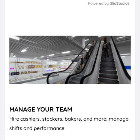
Powered by 
GliaStudios
M
u
t
e
MANAGE YOUR TEAM
Hire cashiers, stockers, bakers, and more; manage
shifts and performance.