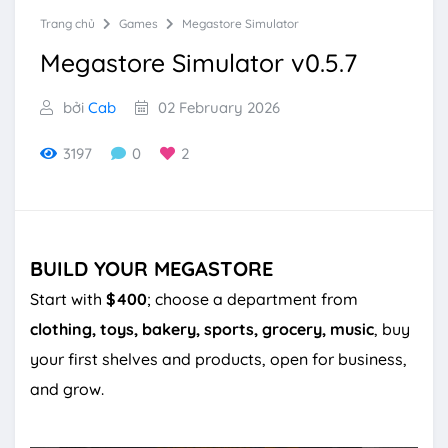
Trang chủ
Games
Megastore Simulator
Megastore Simulator v0.5.7
bởi
Cab
02 February 2026
3197
0
2
BUILD YOUR MEGASTORE
Start with
$400
; choose a department from
clothing, toys, bakery, sports, grocery, music
, buy
your first shelves and products, open for business,
and grow.