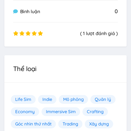
0
Bình luận
( 1 lượt đánh giá )
Thể loại
Life Sim
Indie
Mô phỏng
Quản lý
Economy
Immersive Sim
Crafting
Góc nhìn thứ nhất
Trading
Xây dựng