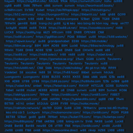
haywin
|
https://say88vn.site/
|
hitclub
|
99ok
|
https://sunwin29.com/
|
nohu
|
az888
|
ug88
|
ea88
|
S666
|
789win
|
s666
|
sunwin
|
sunwin
|
https://keonhacai5.boats/
|
sv368hn.com
|
SV388
|
Kubet
|
https://alo789apk.app/
|
https://hitclub1.guru/
|
https://b52.ventures/
|
https://luongson117.tv/
|
https://8kbettt.co/
|
lv88
|
qh88
|
GO99
|
nhatvip
|
vipwin
|
tr88
|
nk88
|
56win
|
hitclub.compare
|
123bet
|
QS88
|
TG88
|
DN88
|
789WIN
|
gem88
|
fb88
|
trang chủ go88
|
tỷ lệ kèo
|
kèo bóng đá hôm nay
|
rikvip
|
vin777
|
lucky88
|
mb88
|
ao88
|
TK88
|
https://ao88.uk.net/
|
https://xoso66a.co.com/
|
nk88
|
LUCK8
|
https://ao88y.top
|
6623
|
H19.com
|
tt88
|
DN88
|
OPEN88
|
C168
|
https://xx88.uk.com/
|
https://gg88se.com/
|
PG66
|
88kbet
|
uu88
|
https://lc88.website/
|
https://vipwin.luxury/
|
au88
|
grandpashabet
|
EE88
|
https://88i.mobile/
|
https://88m.ae.org/
|
88M
|
88M
|
AO88
|
88M
|
Luck8
|
https://88aa.technology
|
jw88
|
98Win
|
TG88
|
DH88
|
AO88
|
123B
|
Luck8
|
DN88
|
Go8
|
OKWIN
|
ao88
|
x88
|
https://ao88.cx/
|
https://nk88.select/
|
tr88
|
nk88
|
uu88
|
https://vsbet.love/
|
https://soikeo.jpn.com/
|
https://gamebai.ae.org/
|
23win
|
GG88
|
LLWIN
|
Tieulamtv
|
Tieulamtv
|
Tieulamtv
|
Tieulamtv
|
Tieulamtv
|
Tieulamtv
|
Tieulamtv
|
vu88
|
https://hitclub88.net/
|
C168
|
S666
|
https://s666.holiday/
|
đá gà trực tiếp
|
RR99
|
Vaidebet
|
S8
|
socolive
|
tk88
|
S8
|
https://fv88.food/
|
86bet
|
sunwin
|
hitclub
|
Luongsontv
|
Luongsontv
|
EE88
|
BL555
|
KK55
|
KK55
|
S666
|
s666
|
vip66
|
123b
|
ee88
|
XX8
|
AD88
|
UY88
|
UY88
|
https://s88.za.com/
|
https://hz88site.com
|
123b
|
sv388
|
qs88
|
https://vsbet.link/
|
onbet
|
https://febetvip.it.com/
|
RIKVIP
|
HITCLUB
|
GO88
|
SUNWIN
|
fabet
|
net88
|
mubet
|
AE888
|
AE888
|
o8
|
ON68
|
sunwin
|
uu88
|
88M
|
Sunwin
|
KO66
|
https://alahlyg.sa.com/
|
789win
|
https://on686.com/
|
https://on683.com/
|
F8BET
|
https://keonhacai5.com/
|
s666
|
ok8386
|
https://tylekeo88s.com/
|
qq88
|
c168
|
33win
|
BET88
|
nổ hũ
|
onbet
|
b52club
|
QS88
|
FV88
|
https://xoilac.movie/
|
https://rakhoitv.network/
|
alo789
|
GG88
|
Go88
|
LC88
|
789bet.tv
|
game bài đổi thưởng
|
kèo nhà cái 5
|
Luckywin
|
https://mobamonster.com/
|
https://on68i.com/
|
PG99
|
PG88
|
BET88
|
123bet
|
go88
|
go88
|
789bet
|
https://kubet773.com/
|
https://kubetqw.com/
|
https://mu886.pizza/
|
F168
|
ok8386
|
LX88
|
lương sơn tv
|
SV66
|
NK88
|
Luck8
|
Luck8
|
DN88
|
Bet88
|
Bet88
|
new88
|
O8
|
cf789
|
f168
|
https://on68c.com/
|
cm88
|
Jun88
|
JW88
|
cm88
|
F168
|
on68
|
https://taixiuonline.direct
|
w88
|
rikvip
|
HZ88
|
LX88
|
u888
|