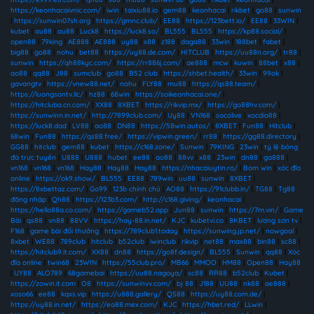
https://keonhacaivnic.com/
|
iwin
|
taixiu88.io
|
gem88
|
keonhacai
|
rikbet
|
go88
|
sunwin
|
https://sunwin07sh.org
|
https://gmnc.club/
|
EE88
|
https://123bett.io/
|
EE88
|
33WIN
|
kubet
|
au88
|
au88
|
Luck8
|
https://luck8.so/
|
BL555
|
BL555
|
https://kp88.social/
|
open88
|
79king
|
AE888
|
AE888
|
uy88
|
x88
|
z188
|
daga88
|
33win
|
188bet
|
fabet
|
big88
|
go88
|
nohu
|
bet88
|
https://uy88.de.com/
|
HITCLUB
|
https://uu88n.org/
|
tr88
|
sunwin
|
https://qh88kyc.com/
|
https://rr886j.com/
|
ae888
|
mcw
|
kuwin
|
88bet
|
x88
|
ao88
|
qq88
|
J88
|
sumclub
|
go88
|
B52 club
|
https://shbet.health/
|
33win
|
99ok
|
gavangtv
|
https://vnew88.net/
|
nohu
|
FLY88
|
mu88
|
https://qs88.team/
|
https://luongsontv.llc/
|
hz88
|
68win
|
https://soikeonhacai.one/
|
https://hitcluba.cn.com/
|
XX88
|
8XBET
|
https://rikvip.mx/
|
https://go88hv.com/
|
https://sunwinn.in.net/
|
http://7899club.com/
|
Uy88
|
VN168
|
socolive
|
xocdia88
|
https://luck8.dad
|
LV88
|
ao88
|
DN88
|
https://58win.autos/
|
8XBET
|
Fun88
|
Hitclub
|
68win
|
Fun88
|
https://qs88.free/
|
https://vipwin.green/
|
rr88
|
https://gg88.directory
|
GG88
|
hitclub
|
gem88
|
kubet
|
https://c168.zone/
|
Sunwin
|
79KING
|
23win
|
tỷ lệ bóng
đá trực tuyến
|
U888
|
U888
|
hubet
|
ee88
|
ao88
|
88vv
|
x88
|
23win
|
dn88
|
ga888
|
vn168
|
vn168
|
vn168
|
Hay88
|
Hay88
|
Hay88
|
https://nhacaiuytin.ro/
|
Bom win
|
xóc đĩa
online
|
https://ok9.show/
|
BL555
|
EE88
|
789win
|
uu88
|
sunwin
|
8XBET
|
https://8xbettaz.com/
|
Go99
|
123b chính chủ
|
AO88
|
https://91clubb.in/
|
TG88
|
Tg88
đăng nhập
|
Qh88
|
https://123b3.com/
|
http://c168.giving/
|
keonhacai
|
https://hello88a.co.com/
|
https://gameb52.app
|
Jun88
|
sunwin
|
https://7m.vin/
|
Game
Bài
|
qs88
|
vn88
|
88VV
|
https://hay-88.in.net/
|
KJC
|
kubetvi.co
|
8KBET
|
lương sơn tv
|
F168
|
game bài đổi thưởng
|
https://789club1.today
|
https://sunwing.jp.net/
|
nowgoal
|
8xbet
|
WE88
|
789club
|
hitclub
|
b52club
|
iwinclub
|
rikvip
|
net88
|
max88
|
bin88
|
sc88
|
https://hitclub9.it.com/
|
XX88
|
dn88
|
https://go8f.design/
|
BL555
|
Sunwin
|
qq88
|
Xóc
đĩa online
|
twin68
|
23WIN
|
https://55club.pro/
|
MB66
|
MMOO
|
HM88
|
Open88
|
Hay88
|
UY88
|
ALO789
|
68gamebai
|
https://uu88.nagoya/
|
sc88
|
RR88
|
b52club
|
Kubet
|
https://zowin.it.com
|
O8
|
https://sunwinvv.com/
|
bj 88
|
J188
|
UU88
|
nk88
|
ae888
|
xoso66
|
ee88
|
kqxs.vip
|
https://u888.gallery/
|
QS88
|
https://uy88.com.de/
|
https://uy88.in.net/
|
https://ea88.mex.com/
|
KJC
|
https://hbet.red/
|
LLwin
|