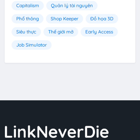
Capitalism
Quản lý tài nguyên
Phổ thông
Shop Keeper
Đồ họa 3D
Siêu thực
Thế giới mở
Early Access
Job Simulator