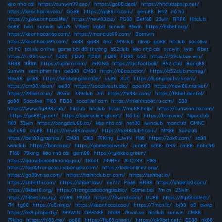
kèo nhà cái
|
https://sunwin99.ceo/
|
https://go88.deal/
|
https://hitclubsbs.jp.net/
|
https://keonhacai.voto/
|
GG88
|
https://gg88.co.com/
|
gem88
|
B52
|
nổ hũ
|
https://tylekeonhacai.life/
|
https://new88.biz/
|
PG88
|
Bet168
|
23win
|
RR88
|
Hitclub
|
Go88
|
Iwin
|
sunwin
|
win79
|
V9bet
|
kqbd
|
sunwin
|
33win
|
https://8kbet.org/
|
https://keonhacaitop.com/
|
https://manclub99.com/
|
Bomwin
|
https://keonhacai95.com/
|
xx88
|
go88
|
b52
|
789club
|
rikvip
|
go88
|
hitclub
|
socolive
|
nổ hũ
|
tài xỉu online
|
game bài đổi thưởng
|
b52club
|
kèo nhà cái
|
sunwin
|
iwin
|
i9bet
|
https://rr88it.com/
|
FB88
|
FB88
|
FB88
|
FB88
|
FB88
|
b52
|
https://789clubze.win/
|
RR88
|
สล็อต
|
https://luphim.com/
|
79KING
|
https://kjc.football/
|
B52 club
|
Bong88
|
Sunwin
|
xem phim fun
|
ae888
|
CM88
|
https://88aa.actor/
|
https://b52club.money/
|
Max88
|
go88
|
https://keobongda.cafe/
|
uu88
|
KJC
|
https://luongsontv23.com/
|
https://cm88.vision/
|
ee88
|
https://socolive.studio/
|
open88
|
https://new88.market/
|
https://28bet.blue/
|
78Win
|
789club
|
7m
|
https://hi88c.com/
|
https://f8bet.dental/
|
go88
|
Socolive
|
F168
|
FB88
|
socolive1 com
|
https://thienhabet.ru.com/
|
E88
|
https://www.fly888.club/
|
hitclub
|
hitclub
|
https://mu88.help/
|
https://sunwinn.za.com/
|
https://go881.jp.net/
|
https://lodeonline.gb.net/
|
Nổ hũ
|
https://bom.win/
|
Ngonclub
|
f168
|
33win
|
https://bongdalu88.co/
|
kèo nhà cái
|
net88
|
iwinclub
|
manclub
|
GMNC
|
Nohu90
|
cm88
|
https://new88.movie/
|
https://go88club4.com/
|
MM88
|
Sanclub
|
https://bet88.graphics/
|
CM88
|
C168
|
79King
|
LLWIN
|
f168
|
https://2ok9.com/
|
sc88
|
iwinclub
|
https://banca.ac/
|
https://gamebai.work/
|
Jun88
|
sc88
|
OK9
|
cm88
|
nohu90
|
F168
|
79king
|
kèo nhà cái
|
gem88
|
https://tylekeo.green/
|
https://gamebaidoithuong.you/
|
f8bet
|
789BET
|
ALO789
|
F168
|
https://top10trangcacuocbongda.com/
|
https://lodeonline2.org/
|
https://go88vn.sa.com/
|
https://taihitclub.cn.com/
|
https://sshbet.io/
|
https://shbethi.com/
|
https://shbet.law/
|
nn777
|
PG66
|
RR88
|
https://shbetb0.com/
|
https://8kbet8.org/
|
https://trangcadobongda.bio/
|
Game bài
|
7m cn
|
23win
|
https://f8bet.luxury/
|
cm88
|
MU88
|
https://78wind.com/
|
UU88
|
https://fly88.select/
|
7M
|
tg88
|
https://o8.ninja/
|
https://keonhacai.cool/
|
https://7mcn.llc/
|
bj88
|
o8
|
okvip
|
https://ok9.property/
|
789WIN
|
OPEN88
|
GG88
|
78win.so
|
hitclub
|
sunwin
|
CM88
|
79king
|
https://hi88.me/
|
go88
|
https://fly88.green/
|
https://ok9bet.net/
|
EE88
|
nk88