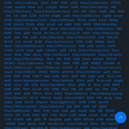
UU88
|
https://uu88.dog/
|
8xbet
|
TK88
|
TK88
|
Luck8
|
https://uu88sh.com/
|
VIPWIN
|
Kubet
|
good88
|
8kbet
|
KJC
|
Lucky88
|
789win
|
GK88
|
https://ok9.training/
|
c168
|
https://c168.stream/
|
https://78win.productions/
|
OK9
|
c168
|
23win
|
mb88
|
s666
|
AD88
|
XX8
|
xx8
|
ad88
|
BJ88
|
ALO789
|
king88
|
uu88
|
https://qs888.it.com/
|
bgd66
|
sunwin
|
AO88
|
https://xoso66a.uk.com/
|
https://nk88.food/
|
789win
|
win55
|
kubet
|
88vbet
|
LV88
|
KKWIN
|
32WIN
|
AO88
|
WinAZ
|
xx8
|
ad88
|
SC88
|
MM88
|
RR88 Đăng Nhập
|
https://33winf.fun/
|
C168
|
dn88
|
vipwin
|
http://qs88.spot/
|
https://lx886.casino/
|
Z188
|
DN88
|
rikvip
|
go88
|
hitclub
|
kèo nhà cái
|
nhà cái uy tín
|
8xbet
|
https://c168com.vip/
|
dn88
|
nk88
|
tt88
|
ao88
|
https://88vv.help/
|
https://789winn.click/
|
LC88
|
NHÀ CÁI
BL555
|
KJC
|
xoso66
|
QH88
|
https://kuwinss.com/
|
TG88
|
UU88
|
88kbet
|
vipwin
|
okwin
|
https://dn88tips.com/
|
https://789winn.tech/
|
fb88
|
xx88
|
LLWIN
|
LLWIN
|
LLWIN
|
LLWIN
|
kubet
|
qq88
|
Cakhiatv
|
uy88
|
nổ hũ
|
https://78win.jpn.com/
|
33win
|
kuwin
|
88AA
|
st666
|
vipwin
|
https://zqs88.com/
|
https://o8.dance/
|
https://o8.claims/
|
U888
|
https://78win.holiday/
|
78win
|
c168
|
EX88
|
nk88
|
vipwin
|
cakhiatv
|
OKFUN
|
88JBET
|
https://tg88.miami/
|
VN6
|
F168
|
mb88
|
TP88
|
qq88
|
789BET
|
OPEN88
|
s8
|
https://28bet.it.com/
|
https://789bet.ac/
|
KUWIN
|
s8
|
AO88
|
https://kuwin.mex.com/
|
vipwin
|
https://lv88.ph/
|
33WIN
|
79KING
|
phimmoi
|
https://mm88.tax/
|
go88
|
98win
|
XX88
|
XX88
|
ON68
|
F8BET
|
S666
|
ee88
|
88VV
|
dn88
|
lv88
|
ao88
|
luck8
|
Tài xỉu md5
|
ee88
|
https://keobongda.uk.net/
|
https://qs88.sh/
|
NOHU
|
go99
|
Tài xỉu md5
|
King88
|
qh88
|
nổ hũ
|
lv88
|
nk88
|
https://open88.io/
|
98win
|
QS88
|
s8
|
33win
|
on68
|
RR88
|
XX88
|
EX88
|
789K
|
sunwin
|
lv88
|
CM88
|
33win
|
f168
|
xx8
|
ad88
|
rtzz
|
GO8
|
LV88
|
QS88
|
qh88
|
qh88
|
789win
|
98win
|
8kbet
|
https://8kbet.cz/
|
https://8kbetgroup.org/
|
https://8kbet.fit/
|
Nổ Hũ
|
789WIN
|
king88
|
nhà cái 8KBET
|
AD88
|
XX8
|
abcvip
|
febet
|
KQBD
|
Go88
|
max79
|
thapcam
|
https://gg888.info/
|
GG88
|
ON68
|
open88
|
https://789winn.games/
|
https://s8top.win/
|
go8
|
kk55
|
ad88
|
xx8
|
QQ88
|
http://qq887p.com/
|
88aa
|
UY88
|
luck8
|
uy88
|
go8
|
Hay88
|
88m
|
f168
|
789BET
|
33WIN
|
X88
|
UY88
|
EA88
|
188V
|
LV88
|
69VN
|
cm88
|
ok365
|
sunwin
|
luck8
|
AO88
|
LV88
|
KUWIN
|
w88
|
qh88
|
7M
|
Bongdalu
|
pg88
|
NK88
|
789WIN
|
UY88
|
ae888
|
HB88
|
ok8386
|
DH88
|
abcvip
|
XX88
|
nohu90 com
|
https://lx88.uk/
|
98win
|
JBO Vietnam
|
https://hi88.spot/
|
kèo bóng đá
|
https://luck88com.net/
|
s666
|
https://open88.gg/
|