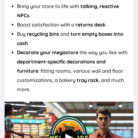
Bring your store to life with
talking, reactive
NPCs
.
Boost satisfaction with a
returns desk
.
Buy
recycling bins
and
turn empty boxes into
cash
.
Decorate your megastore
the way you like with
department-specific decorations and
furniture
: fitting rooms, various wall and floor
customizations, a bakery
tray rack
, and much
more.