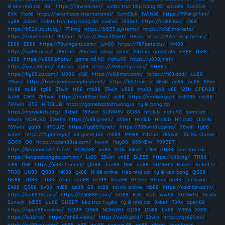
lệ kèo nhà cái
|
88I
|
https://78winni.net/
|
xoilac trực tiếp bóng đá
|
xoso66
|
Socolive
|
8XX
|
Vip66
|
https://keonhacai.international/
|
SumClub
|
IWIN68
|
https://79king1.fun/
|
uy88
|
shbet
|
colatv trực tiếp bóng đá
|
cakhia
|
789bet
|
https://ea88.bio/
|
F168
|
https://b52club.study/
|
79king
|
https://bl555.systems/
|
https://c168.markets/
|
https://shbetk.net/
|
90phut
|
https://78win01.bet/
|
KK55
|
https://92lotterycom.us/
|
EE88
|
EE88
|
https://78wingenz.com/
|
jun88
|
https://789bets.biz/
|
MM88
|
https://gg88.guru/
|
789club
|
789club
|
rikvip
|
gmnc
|
hitclub
|
gavangtv
|
FB88
|
fb88
|
u888
|
https://u888.photo/
|
game nổ hũ
|
nohu90
|
https://u888j.net/
|
https://vnsc88.net/
|
hitclub
|
tg88
|
https://789bethp.com/
|
SHBET
|
https://fly88.co.com/
|
U888
|
c168
|
https://c168mov.com/
|
https://f168.dad/
|
uu88
|
79king
|
https://trangcadobongda.uk.net/
|
https://b52club.to
|
68gb
|
go99
|
au88
|
88xx
|
NK88
|
au88
|
tg88
|
33win
|
tt88
|
mb88
|
33win
|
u888
|
mu88
|
go8
|
x88
|
123b
|
OPEN88
|
luck8
|
OK9
|
789win
|
https://mu88bet.live/
|
sc88
|
https://mmlive.gold
|
ok8386
|
mb88
|
789win
|
B52
|
HITCLUB
|
https://gamebaidoithuong.la
|
ty le bong da
|
https://moviekids.org/
|
8kbet
|
789win
|
SUNWIN
|
GO88
|
hitclub
|
nohu90
|
sumclub
|
68win
|
NOHU90
|
33WIN
|
https://x88.green/
|
shbet
|
Hitclub
|
Hitclub
|
Hit club
|
LLWIN
|
789win
|
go88
|
HITCLUB
|
https://qq8876.net/
|
https://789win8.casino/
|
98win
|
tg88
|
kubet
|
https://fly88.legal/
|
68 game bài
|
mb88
|
MM88
|
hitclub
|
789win
|
Tài Xỉu Online
|
GO88
|
O8
|
https://open88ss.com/
|
kuwin
|
Hay88
|
888NEW
|
789BET
|
https://keonhacai55.fund/
|
BONG88
|
xn88
|
123b
|
8kbet
|
C168
|
RR88
|
kèo nhà cái
|
https://ketquabongda.com.mx/
|
Lc88
|
33win
|
vn88
|
BL555
|
https://x88.ing/
|
TR88
|
hi88
|
f168
|
https://x88.channel/
|
QS88
|
Jun88
|
f168
|
uy88
|
SUNWIN
|
Kubet
|
Kubet77
|
TR88
|
UU88
|
QS88
|
NK88
|
gk88
|
lô đề online
|
Kèo nhà cái
|
tỷ lệ kèo bóng
|
QS88
|
NK88
|
TR88
|
UU88
|
7club
|
sun88
|
GO99
|
Xoso66
|
BL555
|
BL555
|
ao88
|
Luckywin
|
EA88
|
QS88
|
jw88
|
ml88
|
qs88
|
S8
|
sc88
|
tai xiu online
|
vip88
|
https://cakhiatvzz.tv/
|
https://ee8838.com/
|
https://123b888.com/
|
GG88
|
KJC
|
KJC
|
ww88
|
SUNWIN
|
Tài xỉu
Sunwin
|
bl555
|
uu88
|
SHBET
|
kèo trực tuyến
|
tỷ lệ nhà cái
|
8kbet
|
789k
|
open88
|
https://open88v.online/
|
GO99
|
ON68
|
NOHU90
|
GO99
|
DN88
|
LV88
|
VIP66
|
XX88
|
https://lv88.ltd/
|
https://dh88.video/
|
https://sx88.gold/
|
32win
|
https://qs881.ink/
|
https://ev99.eu.com/
|
qh88
|
x88
|
mu88
|
sunwin 68
|
go88
|
rikbet
|
keonhacai
|