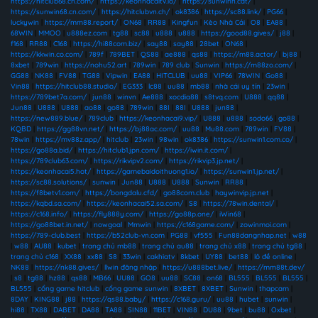
https://hitclub68.cn.com/
|
https://keonhacaitv.io/
|
https://sunwinn.cat/
|
https://sunwin68.cn.com/
|
https://hitclubvn.ch/
|
ok8386
|
https://sc88.link/
|
PG66
|
luckywin
|
https://mm88.report/
|
ON68
|
RR88
|
Kingfun
|
Kèo Nhà Cái
|
O8
|
EA88
|
68WIN
|
MMOO
|
u888ez.com
|
tg88
|
sc88
|
u888
|
u888
|
https://good88.gives/
|
j88
|
f168
|
RR88
|
C168
|
https://hi88com.biz/
|
say88
|
say88
|
28bet
|
ON68
|
https://kkwin.co.com/
|
789f
|
789BET
|
QS88
|
ae888
|
qs88
|
https://m88.actor/
|
bj88
|
8xbet
|
789win
|
https://nohu52.art
|
789win
|
789 club
|
Sunwin
|
https://m88zo.com/
|
GG88
|
NK88
|
FV88
|
TG88
|
Vipwin
|
EA88
|
HITCLUB
|
uu88
|
VIP66
|
78WIN
|
Go88
|
Vin88
|
https://hitclub88.studio/
|
EG333
|
lc88
|
uu88
|
mb88
|
nhà cái uy tín
|
23win
|
https://789bet7a.com/
|
jun88
|
winvn
|
Ae888
|
xocdia88
|
s8tvq.com
|
U888
|
qq88
|
Jun88
|
U888
|
U888
|
ao88
|
go88
|
789win
|
88I
|
88I
|
U888
|
jun88
|
https://new889.blue/
|
789club
|
https://keonhacai9.vip/
|
U888
|
u888
|
sodo66
|
go88
|
KQBD
|
https://gg88vn.net/
|
https://bj88ac.com/
|
uu88
|
Mu88.com
|
789win
|
FV88
|
78win
|
https://mv88z.app/
|
hitclub
|
23win
|
98win
|
ok8386
|
https://sunwin1.com.co/
|
https://go88a.bid/
|
https://hitclub1.jpn.com/
|
https://iwin.it.com/
|
https://789club63.com/
|
https://rikvipv2.com/
|
https://rikvip3.jp.net/
|
https://keonhacai5.hot/
|
https://gamebaidoithuong1.io/
|
https://sunwin1.jp.net/
|
https://sc88.solutions/
|
sunwin
|
Jun88
|
U888
|
U888
|
Sunwin
|
RR88
|
https://f8betv1.com/
|
https://bongdalu.cfd/
|
go88com.club
|
haywinvip.jp.net
|
https://kqbd.sa.com/
|
https://keonhacai52.sa.com/
|
S8
|
https://78win.dental/
|
https://c168.info/
|
https://fly888y.com/
|
https://go88p.one/
|
iWin68
|
https://go88bet.in.net/
|
nowgoal
|
Mmwin
|
https://c168game.com/
|
zowinmoi.com
|
https://789-club.best
|
https://b52club-vn.com
|
PG88
|
vf555
|
Fun88dangnhap.net
|
w88
|
w88
|
AU88
|
kubet
|
trang chủ mb88
|
trang chủ au88
|
trang chủ x88
|
trang chủ tg88
|
trang chủ c168
|
XX88
|
xx88
|
S8
|
33win
|
cakhiatv
|
8kbet
|
UY88
|
bet88
|
lô đề online
|
NK88
|
https://nk88.gives/
|
llwin đăng nhập
|
https://u888bet.live/
|
https://mm88t.dev/
|
s8
|
tg88
|
hz88
|
qs88
|
MB66
|
UU88
|
GO8
|
uu88
|
SC88
|
on68
|
BL555
|
BL555
|
BL555
|
BL555
|
cổng game hitclub
|
cổng game sunwin
|
8XBET
|
8XBET
|
Sunwin
|
thapcam
|
8DAY
|
KING88
|
j88
|
https://qs88.baby/
|
https://c168.guru/
|
uu88
|
hubet
|
sunwin
|
hi88
|
TX88
|
DABET
|
DA88
|
TA88
|
SIN88
|
11BET
|
VIN88
|
DU88
|
9bet
|
bu88
|
Oxbet
|