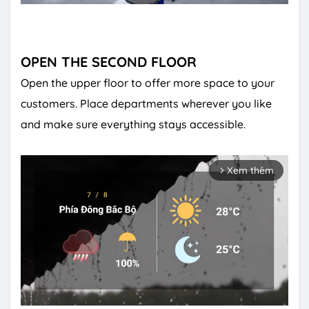
OPEN THE SECOND FLOOR
Open the upper floor to offer more space to your
customers. Place departments wherever you like
and make sure everything stays accessible.
Xem thêm
arrow_forward_ios