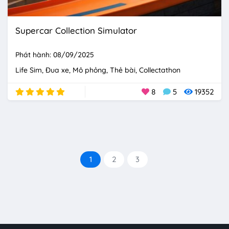
Supercar Collection Simulator
Phát hành: 08/09/2025
Life Sim
Đua xe
Mô phỏng
Thẻ bài
Collectathon
8
5
19352
1
2
3