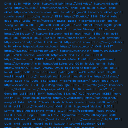
DN88
|
LV88
|
VIP66
|
XX88
|
https://lv88.ltd/
|
https://dh88.video/
|
https://sx88.gold/
|
32win
|
https://qs881.ink/
|
https://ev99.eu.com/
|
qh88
|
x88
|
mu88
|
sunwin
|
go88
|
rikbet
|
https://keonhacaivnic.com/
|
iwin
|
taixiu88.io
|
gem88
|
keonhacai
|
rikbet
|
go88
|
sunwin
|
sunwin
|
https://gmnc.club/
|
EE88
|
https://123bett.io/
|
EE88
|
33WIN
|
kubet
|
au88
|
au88
|
Luck8
|
https://luck8.so/
|
BL555
|
BL555
|
https://kp88.social/
|
open88
|
79king
|
AE888
|
AE888
|
uy88
|
x88
|
z188
|
daga88
|
33win
|
188bet
|
fabet
|
big88
|
go88
|
nohu
|
bet88
|
https://uy88.de.com/
|
HITCLUB
|
https://uu88n.org/
|
tr88
|
sunwin
|
https://qh88kyc.com/
|
https://rr886j.com/
|
ae888
|
mcw
|
kuwin
|
88bet
|
x88
|
ao88
|
qq88
|
J88
|
sumclub
|
go88
|
B52 club
|
https://shbet.health/
|
33win
|
99ok
|
gavangtv
|
https://vnew88.net/
|
nổ hũ
|
FLY88
|
mu88
|
https://qs88.team/
|
https://luongsontv.llc/
|
hz88
|
68win
|
https://soikeonhacai.one/
|
https://hitcluba.cn.com/
|
XX88
|
8XBET
|
https://rikvip.mx/
|
https://go88hv.com/
|
https://sunwinn.in.net/
|
http://7899club.com/
|
Uy88
|
VN168
|
socolive
|
xocdia88
|
https://luck8.dad
|
LV88
|
ao88
|
DN88
|
https://58win.autos/
|
8XBET
|
Fun88
|
Hitclub
|
68win
|
Fun88
|
https://qs88.free/
|
https://vipwin.green/
|
rr88
|
https://gg88.directory
|
GG88
|
hitclub
|
gem88
|
kubet
|
https://c168.zone/
|
Sunwin
|
79KING
|
23win
|
tỷ lệ bóng đá trực tuyến
|
U888
|
U888
|
hubet
|
ee88
|
ao88
|
88vv
|
x88
|
23win
|
dn88
|
ga888
|
vn168
|
vn168
|
vn168
|
Hay88
|
Hay88
|
Hay88
|
https://nhacaiuytin.ro/
|
Bom win
|
xóc đĩa online
|
https://ok9.show/
|
BL555
|
EE88
|
f168
|
uu88
|
c168
|
8XBET
|
https://8xbettaz.com/
|
Go99
|
au88
|
AO88
|
https://91clubb.in/
|
TG88
|
Tg88 đăng nhập
|
Qh88
|
123B
|
http://c168.giving/
|
keonhacai
|
https://hello88a.co.com/
|
https://gameb52.app
|
Jun88
|
sunwin
|
https://7m.vin/
|
Game Bài
|
qs88
|
vn88
|
88VV
|
https://hay-88.in.net/
|
KJC
|
kubetvi.co
|
8KBET
|
lương
sơn tv
|
F168
|
game bài đổi thưởng
|
https://789club1.today
|
https://sunwing.jp.net/
|
nowgoal
|
8xbet
|
WE88
|
789club
|
hitclub
|
b52club
|
iwinclub
|
rikvip
|
net88
|
max88
|
bin88
|
sc88
|
https://hitclub9.it.com/
|
XX88
|
dn88
|
https://go8f.design/
|
BL555
|
Sunwin
|
qq88
|
Xóc đĩa online
|
twin68
|
23WIN
|
https://55club.pro/
|
MB66
|
MMOO
|
HM88
|
Open88
|
Hay88
|
UY88
|
ALO789
|
68gamebai
|
https://uu88.nagoya/
|
sc88
|
RR88
|
b52club
|
Kubet
|
https://zowin.it.com
|
O8
|
https://sunwinvv.com/
|
bj 88
|
J188
|
UU88
|
nk88
|
ae888
|
xoso66
|
ee88
|
kqxs.vip
|
https://u888.gallery/
|
QS88
|
https://uy88.com.de/
|
https://uy88.in.net/
|
https://ea88.mex.com/
|
KJC
|