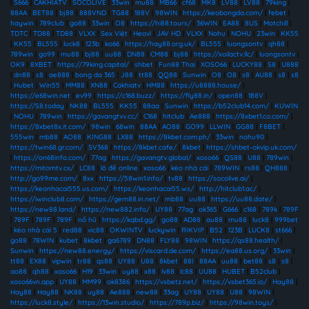
|
S666
|
CAKHIATV
|
SOCOLIVE
|
33win
|
mu88
|
MB66
|
cf68
|
MK8
|
LV88
|
LV88
|
79king
|
88AA
|
BET88
|
bj88
|
888VND
|
TG88
|
188V
|
98WIN
|
https://keobongda.com/
|
febet
|
haywin
|
789club
|
go88
|
33win
|
O8
|
https://hi88.tours/
|
36WIN
|
EA88
|
8US
|
Motchill
|
TDTC
|
TD88
|
TD88
|
VLXX
|
Sex Việt
|
Heovl
|
JAV HD
|
VLXX
|
Nohu
|
NOHU
|
23win
|
KK55
|
KK55
|
BL555
|
luck8
|
123b
|
ko66
|
https://hay88.org.uk/
|
BL555
|
luongsontv
|
qh88
|
789win
|
go99
|
mu88
|
bj88
|
uu88
|
DN88
|
CM88
|
bj88
|
https://xoilactv.llc/
|
luongsontv
|
OK9
|
8XBET
|
https://79king.capital/
|
shbet
|
Fun88 Thai
|
XOSO66
|
LUCKY88
|
S8
|
U888
|
dn88
|
s8
|
ae888
|
bong da 365
|
J88
|
tt88
|
QQ88
|
Sunwin
|
O8
|
O8
|
s8
|
AU88
|
s8
|
s8
|
Hubet
|
Win55
|
MM88
|
XN88
|
Cakhiatv
|
HM88
|
https://u8888.house/
|
https://e68win.net
|
ev99
|
https://c168.buzz/
|
https://fly88.in/
|
open88
|
188V
|
https://S8.today
|
NK88
|
BL555
|
KK55
|
88aa
|
Sunwin
|
https://b52club14.com/
|
KUWIN
|
NOHU
|
789win
|
https://gavangtvv.cc/
|
C168
|
hitclub
|
Ae888
|
https://8xbet1.co.com/
|
https://8xbet8x.it.com/
|
98win
|
68win
|
88AA
|
AO88
|
GO99
|
LLWIN
|
GG88
|
F8BET
|
555win
|
mb88
|
AO88
|
KING88
|
LX88
|
https://8kbet.com.ph/
|
33win
|
nohu90
|
https://twin68.gr.com/
|
SV368
|
https://8kbet.cafe/
|
8kbet
|
https://shbet-okvip.uk.com/
|
https://on68info.com/
|
77ag
|
https://gavangtv.global/
|
xoso66
|
QS88
|
U88
|
789win
|
https://mitomtv.cx/
|
LC88
|
lô đề online
|
xoso66
|
kèo nhà cái
|
789WIN
|
rs88
|
QH888
|
http://go99me.com/
|
8xx
|
https://58win1.info/
|
tv88
|
https://socolive.ai/
|
https://keonhacai555.us.com/
|
https://keonhacai55.ws/
|
http://hitclub1.ac/
|
https://iwinclub8.com/
|
https://gem88.in.net/
|
mb88
|
uu88
|
https://uu88.date/
|
https://new88.land/
|
https://new882.info/
|
UY88
|
77ag
|
ok365
|
G666
|
c168
|
789k
|
789F
|
789F
|
789F
|
789F
|
nổ hũ
|
https://kqbd.gg/
|
go88
|
AD88
|
au88
|
mu88
|
luck8
|
999bet
|
kèo nhà cái 5
|
red88
|
vic88
|
OKWINTV
|
luckywin
|
RIKVIP
|
B52
|
123B
|
LUCK8
|
st666
|
go88
|
78WIN
|
kubet
|
8kbet
|
ga6789
|
DN88
|
FLY88
|
98WIN
|
https://qs88.health/
|
Sunwin
|
https://new88.energy/
|
https://viscard.de.com/
|
https://ea88.us.org/
|
33win
|
tt88
|
EX88
|
vipwin
|
tr88
|
qs88
|
UY88
|
U88
|
8kbet
|
88I
|
88AA
|
uu88
|
bet88
|
s8
|
s8
|
ao88
|
qh88
|
xoso66
|
H19
|
33win
|
uy88
|
x88
|
lv88
|
lc88
|
UU88
|
HUBET
|
B52club
|
xoso66vn.app
|
UY88
|
MM99
|
ok8386
|
https://vsbetz.net/
|
https://vsbet365.io/
|
Hay88
|
Hay88
|
Hay88
|
NK88
|
uy88
|
Ae888
|
new88
|
33ag
|
UY88
|
UY88
|
U88
|
98WIN
|
https://luck8.style/
|
https://13win.studio/
|
https://789p.biz/
|
https://98win.toys/
|