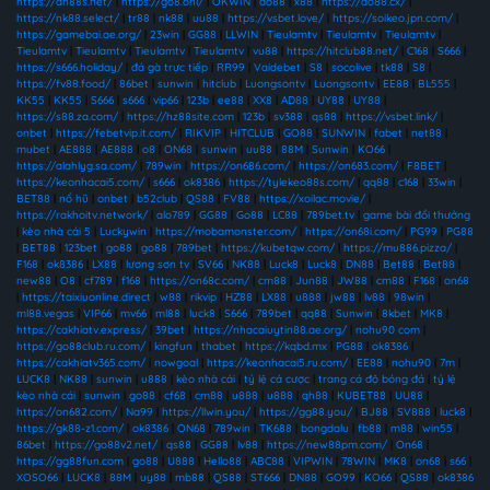
https://dn88s.net/
|
https://go8.onl/
|
OKWIN
|
ao88
|
x88
|
https://ao88.cx/
|
https://nk88.select/
|
tr88
|
nk88
|
uu88
|
https://vsbet.love/
|
https://soikeo.jpn.com/
|
https://gamebai.ae.org/
|
23win
|
GG88
|
LLWIN
|
Tieulamtv
|
Tieulamtv
|
Tieulamtv
|
Tieulamtv
|
Tieulamtv
|
Tieulamtv
|
Tieulamtv
|
vu88
|
https://hitclub88.net/
|
C168
|
S666
|
https://s666.holiday/
|
đá gà trực tiếp
|
RR99
|
Vaidebet
|
S8
|
socolive
|
tk88
|
S8
|
https://fv88.food/
|
86bet
|
sunwin
|
hitclub
|
Luongsontv
|
Luongsontv
|
EE88
|
BL555
|
KK55
|
KK55
|
S666
|
s666
|
vip66
|
123b
|
ee88
|
XX8
|
AD88
|
UY88
|
UY88
|
https://s88.za.com/
|
https://hz88site.com
|
123b
|
sv388
|
qs88
|
https://vsbet.link/
|
onbet
|
https://febetvip.it.com/
|
RIKVIP
|
HITCLUB
|
GO88
|
SUNWIN
|
fabet
|
net88
|
mubet
|
AE888
|
AE888
|
o8
|
ON68
|
sunwin
|
uu88
|
88M
|
Sunwin
|
KO66
|
https://alahlyg.sa.com/
|
789win
|
https://on686.com/
|
https://on683.com/
|
F8BET
|
https://keonhacai5.com/
|
s666
|
ok8386
|
https://tylekeo88s.com/
|
qq88
|
c168
|
33win
|
BET88
|
nổ hũ
|
onbet
|
b52club
|
QS88
|
FV88
|
https://xoilac.movie/
|
https://rakhoitv.network/
|
alo789
|
GG88
|
Go88
|
LC88
|
789bet.tv
|
game bài đổi thưởng
|
kèo nhà cái 5
|
Luckywin
|
https://mobamonster.com/
|
https://on68i.com/
|
PG99
|
PG88
|
BET88
|
123bet
|
go88
|
go88
|
789bet
|
https://kubetqw.com/
|
https://mu886.pizza/
|
F168
|
ok8386
|
LX88
|
lương sơn tv
|
SV66
|
NK88
|
Luck8
|
Luck8
|
DN88
|
Bet88
|
Bet88
|
new88
|
O8
|
cf789
|
f168
|
https://on68c.com/
|
cm88
|
Jun88
|
JW88
|
cm88
|
F168
|
on68
|
https://taixiuonline.direct
|
w88
|
rikvip
|
HZ88
|
LX88
|
u888
|
jw88
|
lv88
|
98win
|
ml88.vegas
|
VIP66
|
mv66
|
ml88
|
luck8
|
S666
|
789bet
|
qq88
|
Sunwin
|
8kbet
|
MK8
|
https://cakhiatv.express/
|
39bet
|
https://nhacaiuytin88.ae.org/
|
nohu90 com
|
https://go88club.ru.com/
|
kingfun
|
thabet
|
https://kqbd.mx
|
PG88
|
ok8386
|
https://cakhiatv365.com/
|
nowgoal
|
https://keonhacai5.ru.com/
|
EE88
|
nohu90
|
7m
|
LUCK8
|
NK88
|
sunwin
|
u888
|
kèo nhà cái
|
tỷ lệ cá cược
|
trang cá độ bóng đá
|
tỷ lệ
kèo nhà cái
|
sunwin
|
go88
|
cf68
|
cm88
|
u888
|
u888
|
qh88
|
KUBET88
|
UU88
|
https://on682.com/
|
Na99
|
https://llwin.you/
|
https://gg88.you/
|
BJ88
|
SV888
|
luck8
|
https://gk88-z1.com/
|
ok8386
|
ON68
|
789win
|
TK688
|
bongdalu
|
fb88
|
m88
|
win55
|
86bet
|
https://go88v2.net/
|
qs88
|
GG88
|
lv88
|
https://new88pm.com/
|
On68
|
https://gg88fun.com
|
go88
|
U888
|
Hello88
|
ABC88
|
VIPWIN
|
78WIN
|
MK8
|
on68
|
s66
|
XOSO66
|
LUCK8
|
88M
|
uy88
|
mb88
|
QS88
|
ST666
|
DN88
|
GO99
|
KO66
|
QS88
|
ok8386