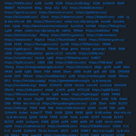
https://hi88fz.com/
|
sc88
|
Jun88
|
SC88
|
https://sc88.day/
|
SC88
|
SUNWIN
|
8DAY
|
188BET
|
NOHUWIN
|
8day
|
rikvip
|
b52
|
b52
|
https://hello88.kitchen/
|
https://1gom2.co.com/
|
https://bomwin.cn.com/
|
https://go88net.com/
|
https://b52club68.com/
|
23win
|
https://rikbet1.cn.com/
|
https://8xbetlt.com/
|
m88
|
tỷ
lệ kèo nhà cái
|
88I
|
https://78winni.net/
|
xoilac trực tiếp bóng đá
|
xoso66
|
Socolive
|
8XX
|
Vip66
|
https://keonhacai.international/
|
SumClub
|
IWIN68
|
https://79king1.fun/
|
uy88
|
shbet
|
colatv trực tiếp bóng đá
|
cakhia
|
789bet
|
https://ea88.bio/
|
F168
|
https://b52club.study/
|
79king
|
https://bl555.systems/
|
https://c168.markets/
|
https://shbetk.net/
|
90phut
|
https://78win01.bet/
|
KK55
|
https://92lotterycom.us/
|
EE88
|
EE88
|
https://78wingenz.com/
|
jun88
|
https://789bets.biz/
|
MM88
|
https://gg88.guru/
|
789club
|
789club
|
rikvip
|
gmnc
|
hitclub
|
gavangtv
|
FB88
|
fb88
|
u888
|
https://u888.photo/
|
game nổ hũ
|
nohu90
|
https://u888j.net/
|
https://vnsc88.net/
|
hitclub
|
tg88
|
https://789bethp.com/
|
SHBET
|
https://fly88.co.com/
|
U888
|
c168
|
https://c168mov.com/
|
https://f168.dad/
|
uu88
|
79king
|
https://trangcadobongda.uk.net/
|
https://b52club.to
|
68gb
|
go99
|
au88
|
88xx
|
NK88
|
au88
|
tg88
|
33win
|
tt88
|
mb88
|
33win
|
u888
|
mu88
|
go8
|
x88
|
123b
|
OPEN88
|
luck8
|
OK9
|
789win
|
https://mu88bet.live/
|
sc88
|
https://mmlive.gold
|
mb88
|
789win
|
B52
|
https://hitclubx.supply/
|
https://gamebaidoithuong.la
|
ty le bong da
|
https://moviekids.org/
|
8kbet
|
SUNWIN
|
GO88
|
hitclub
|
nohu90
|
sumclub
|
NOHU90
|
33WIN
|
https://x88.green/
|
shbet
|
LLWIN
|
go88
|
HITCLUB
|
https://qq8876.net/
|
https://789win8.casino/
|
98win
|
tg88
|
kubet
|
https://fly88.legal/
|
mb88
|
MM88
|
789win
|
O8
|
kuwin
|
Hay88
|
888NEW
|
https://keonhacai55.fund/
|
xn88
|
123b
|
8kbet
|
C168
|
RR88
|
kèo nhà cái
|
https://ketquabongda.com.mx/
|
Lc88
|
33win
|
vn88
|
BL555
|
https://x88.ing/
|
TR88
|
hi88
|
f168
|
https://x88.channel/
|
QS88
|
Jun88
|
f168
|
uy88
|
SUNWIN
|
Kubet
|
Kubet77
|
TR88
|
UU88
|
QS88
|
NK88
|
gk88
|
lô đề online
|
Kèo nhà cái
|
tỷ lệ kèo bóng
|
QS88
|
NK88
|
TR88
|
UU88
|
7club
|
sun88
|
GO99
|
Xoso66
|
BL555
|
BL555
|
ao88
|
Luckywin
|
EA88
|
QS88
|
jw88
|
ml88
|
qs88
|
S8
|
sc88
|
tai xiu online
|
vip88
|
https://cakhiatvzz.tv/
|
https://ee8838.com/
|
https://123b888.com/
|
GG88
|
KJC
|
KJC
|
ww88
|
SUNWIN
|
Tài xỉu Sunwin
|
bl555
|
uu88
|
SHBET
|
kèo trực tuyến
|
tỷ lệ nhà
cái
|
8kbet
|
789k
|
open88
|
https://open88v.online/
|
GO99
|
ON68
|
NOHU90
|
GO99
|