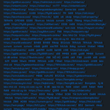
https://go88vn.sa.com/
|
https://taihitclub.cn.com/
|
https://sshbet.io/
|
https://shbethi.com/
|
https://shbet.law/
|
nn777
|
https://shbetb0.com/
|
https://8kbet8.org/
|
https://trangcadobongda.bio/
|
Game bài
|
cm88
|
https://78wind.com/
|
UU88
|
https://fly88.select/
|
7M
|
tk88
|
https://o8.ninja/
|
https://keonhacai.cool/
|
https://7mcn.llc/
|
bj88
|
o8
|
okvip
|
https://ok9.property/
|
789WIN
|
OPEN88
|
GG88
|
78win.so
|
hitclub
|
sunwin
|
CM88
|
79king
|
https://hi88.me/
|
go88
|
https://fly88.green/
|
https://ok9bet.net/
|
EE88
|
nk88
|
https://cakhiatv.lifestyle/
|
https://cakhia03.tv/
|
https://keonhacai18.website/
|
iwin club
|
https://haywin-vn.site/
|
https://go88vn.tech/
|
https://say88vn.com/
|
f168
|
https://hoiquantv.vip/
|
https://hoiquantv.site/
|
https://hoiquantv.online/
|
Kèo Nhà Cái
|
https://fly88.gives/
|
cm88
|
Luck8
|
https://ok988.info/
|
jun88
|
nhà cái uy tín
|
kèo nhà cái
|
https://new88.webcam/
|
BIN88
|
BIN88
|
Rikvip
|
B52club
|
789club
|
789club
|
789club
|
sunwin
|
sunwin
|
sunwin
|
mb66
|
go88
|
sao789
|
hitclub
|
8day
|
sunwin
|
thabet
|
MB66
|
https://ok9.events/
|
ao88
|
ga6789
|
siu88
|
bet88
|
rr88
|
https://o8.style/
|
https://gg88.center/
|
https://fly8889.com/
|
x88
|
MM88
|
ev88
|
yo88
|
MM88
|
Sunwin
|
Lô đề online
|
https://78wintx.com/
|
c168
|
NỔ HŨ
|
cm88
|
ok9
|
F168
|
Jun88
|
x88
|
cm88
|
b29
|
GG88
|
58win
|
MM88
|
789club
|
sc88
|
F8bet
|
https://b52club.team
|
cm88
|
kèo
nhà cái
|
https://tylekeonhacai.top/
|
https://789clubb.uk.net/
|
https://go888.sa.com/
|
https://iwinclub.jp.net/
|
https://hitclubb.jp.net/
|
https://rikvipp.jp.net/
|
https://taixiu.jp.net/
|
https://go88b.co.com/
|
https://789club1.co.com/
|
https://iwinclub86.co.com/
|
MB66
|
nohu90
|
B52Club
|
https://tylekeonhacai.vin/
|
https://bongdaso.team/
|
https://7m.band/
|
https://bongdalu.army/
|
https://nhacaiuytin.moi/
|
https://kqbd.one/
|
https://bong88.se.net/
|
Bongdalu
|
tỷ lệ
kèo nhà cái
|
trang cá cược uy tín
|
lô đề
|
app tài xỉu
|
fb88
|
vsbet
|
uk88
|
fabet
|
fb88
|
fb88
|
nhà cái uy tín
|
https://7mcn.voto/
|
QS88
|
cm88
|
https://shbet.info/
|
https://ok99678.com/
|
77win
|
88XX
|
Rikvip
|
V9Bet
|
SC88
|
TẢI SUN WIN
|
Da88
|
Hitclub
|
Hitclub
|
https://ok9.watch/
|
https://fly88.deal/
|
https://trangcacuocbongda.bio/
|
hitclub
|
Z188
|
AO88
|
https://sunwin.guru/
|
https://go88.baby/
|
https://hitclub.cab/
|
https://iwin.page/
|
https://b52.you/
|
https://789club-ceo.net/
|
B52
|
Gemwin
|
rikvip
|
sunwin
|
https://keonhacai55.mobile/
|
https://hi88.chat/
|
https://ok9.press/
|