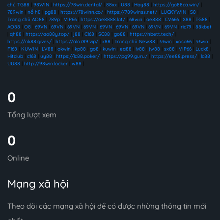
chủ TG88
|
98WIN
|
https://78win.dental/
|
88xx
|
U88
|
Hay88
|
https://go88ca.win/
|
789win
|
nổ hũ
|
pg88
|
https://78winn.co/
|
https://789winss.net/
|
LUCKYWIN
|
S8
|
Trang chủ AO88
|
789p
|
VIP66
|
https://ae8888.lat/
|
68win
|
ae888
|
CV666
|
X88
|
TG88
|
AO88
|
O8
|
69VN
|
69VN
|
69VN
|
69VN
|
69VN
|
69VN
|
69VN
|
69VN
|
69VN
|
ric79
|
88kbet
|
qh88
|
https://ao88y.top/
|
j88
|
C168
|
SC88
|
go88
|
https://nbett.tech/
|
https://nk88.gives/
|
https://alo789.vip/
|
x88
|
Trang chủ New88
|
33win
|
xoso66
|
33win
|
F168
|
KUWIN
|
LV88
|
okwin
|
kp88
|
go8
|
kuwin
|
ea88
|
lv88
|
jw88
|
sx88
|
VIP66
|
Luck8
|
Hitclub
|
c168
|
uy88
|
https://lc88.poker/
|
https://pg99.guru/
|
https://ee88.press/
|
lc88
|
UU88
|
http://98win.locker
|
w88
|
0
Tổng lượt xem
0
Online
Mạng xã hội
Theo dõi các mạng xã hội để có được những thông tin mới