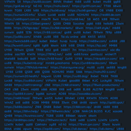
VIPWIN
|
S8
|
https://siu88.co.com
|
88NN
|
thabet
|
tk88
|
uu88
|
kubet
|
mu88
|
gg88
|
https://go8.ae.org/
|
Nổ Hũ
|
https://nohu.best/
|
https://go99.com.se/
|
TT88
|
68win
|
kuwin
|
TG88
|
LX88
|
lv88
|
https://luck8.esq/
|
https://luck8.games/
|
O8
|
VN88
|
EX88
|
https://sunwin20.info/
|
32win
|
Luck8
|
ee88
|
uu88
|
NOHU90
|
https://red88.de.com
|
https://uk88sport.com.se
|
max79
|
llwin
|
https://on68.live/
|
S8
|
kk55
|
lc88
|
789win
|
98WIN
|
S8
|
https://28bet.green/
|
QS88
|
CM88
|
Socolive
|
pg66
|
tt88
|
hello88
|
23win
|
888b
|
https://123ga.app/
|
https://sv368.markets/
|
68win
|
https://ok9.style/
|
mb88
|
sunwin
|
qq88
|
123b
|
https://rr88.com.se/
|
go88
|
uu88
|
kubet
|
789win
|
789p
|
u888
|
https://jw88s.com/
|
XIN88
|
uu88
|
X88
|
Tài xỉu online
|
x88
|
KK55
|
bl555
|
https://iwinclub88.cam/
|
kubet
|
8kbet
|
huvip
|
huvip
|
https://nk88w.com/
|
sv888
|
J88
|
http://kuwinfi.com/
|
tg88
|
tg88
|
kkwin
|
lc88
|
tr88
|
DN88
|
https://kjc.ad/
|
MM88
|
UY88
|
789win
|
QS88
|
TR88
|
b52
|
go8
|
28BET
|
7m
|
https://xemtiso.com/
|
xóc đĩa
online
|
sao789
|
KWIN
|
https://789k2.net/
|
xx88
|
xx88.forex
|
jeetbuzz
|
wicket71
|
khela88
|
babu88
|
bd9
|
https://tr88.food/
|
Go99
|
UY88
|
https://rikvip88.cn.com/
|
h19
|
uu88
|
https://kubetmb.org/
|
mm88.yokohama
|
https://jun88media.com/
|
98win
|
sunwin
|
https://789club.meme/
|
https://tatarayume.org/
|
mu88
|
uu88
|
ae888
|
king88
|
UY88
|
LV88
|
QS88
|
x88
|
QS88
|
NOHU90
|
XN88
|
S666
|
https://nohu90-s.com/
|
https://sunwin20.health/
|
haywin
|
UU88
|
https://uu88.dog/
|
8xbet
|
TK88
|
TK88
|
Luck8
|
https://uu88sh.com/
|
VIPWIN
|
Kubet
|
good88
|
8kbet
|
KJC
|
Lucky88
|
789win
|
GK88
|
https://ok9.training/
|
c168
|
https://c168.stream/
|
https://78win.productions/
|
OK9
|
c168
|
23win
|
mb88
|
s666
|
AD88
|
XX8
|
xx8
|
ad88
|
BJ88
|
ALO789
|
king88
|
uu88
|
https://qs888.it.com/
|
bgd66
|
sunwin
|
AO88
|
https://xoso66a.uk.com/
|
https://nk88.food/
|
789win
|
win55
|
kubet
|
88vbet
|
LV88
|
KKWIN
|
32WIN
|
AO88
|
WinAZ
|
xx8
|
ad88
|
SC88
|
MM88
|
RR88
|
33win
|
C168
|
dn88
|
vipwin
|
http://qs88.spot/
|
https://lx886.casino/
|
Z188
|
DN88
|
8xbet
|
https://c168com.vip/
|
dn88
|
nk88
|
tt88
|
ao88
|
https://88vv.help/
|
https://789winn.click/
|
LC88
|
NHÀ CÁI BL555
|
KJC
|
xoso66
|
QH88
|
https://kuwinss.com/
|
TG88
|
UU88
|
88kbet
|
vipwin
|
okwin
|
https://dn88tips.com/
|
https://789winn.tech/
|
fb88
|
xx88
|
LLWIN
|
LLWIN
|
LLWIN
|
LLWIN
|
kubet
|
qq88
|
Cakhiatv
|
uy88
|
nổ hũ
|
https://78win.jpn.com/
|
33win
|
kuwin
|
88AA
|
st666
|
vipwin
|
https://zqs88.com/
|
https://o8.dance/
|
https://o8.claims/
|
U888
|