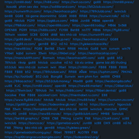
https://cm88.dad/
|
https://hi88.uno/
|
https://iwin.sa.com/
|
go88
|
https://mm88.press/
|
Xoso66
|
phim sex vlxx
|
https://xx88brand.com/
|
https://b52club.sa.com/
|
https://sunwin19.cn.com/
|
https://keonhacai.gdn/
|
https://789clubb.one/
|
iwinclub
|
bin88
|
GG88
|
tải game daominhha
|
GG88
|
XX88
|
RR88
|
https://sunwin.talk/
|
nổ hũ
|
go88
|
Hitclub
|
PG99
|
https://pg66.us.com/
|
MB66
|
Jun88
|
MB66
|
open88
|
https://f168slot.com/
|
https://open886.com/
|
https://open88.today/
|
MB66
|
Sv368
|
OPEN88
|
PG99
|
https://hi88s.com/
|
FLY88
|
Bet88
|
nn777
|
MB66
|
https://fly88.uno/
|
789win
|
vaobet
|
SC88
|
GO88
|
dt68
|
kèo nhà cái
|
https://sunwin99.ceo/
|
https://go88.deal/
|
https://hitclubsbs.jp.net/
|
https://keonhacai.voto/
|
GG88
|
https://gg88.co.com/
|
gem88
|
B52
|
nổ hũ
|
https://tylekeonhacai.life/
|
https://new88.biz/
|
PG88
|
Bet168
|
23win
|
RR88
|
Hitclub
|
Go88
|
Iwin
|
sunwin
|
win79
|
V9bet
|
kqbd
|
sunwin
|
33win
|
https://8kbet.org/
|
https://keonhacaitop.com/
|
https://manclub99.com/
|
Bomwin
|
https://keonhacai95.com/
|
xx88
|
go88
|
b52
|
789club
|
rikvip
|
go88
|
hitclub
|
socolive
|
nổ hũ
|
tài xỉu online
|
game bài đổi thưởng
|
b52club
|
kèo nhà cái
|
sunwin
|
iwin
|
i9bet
|
https://rr88it.com/
|
FB88
|
FB88
|
FB88
|
FB88
|
FB88
|
b52
|
https://789clubze.win/
|
RR88
|
สล็อต
|
https://luphim.com/
|
79KING
|
https://kjc.football/
|
B52 club
|
Bong88
|
Sunwin
|
xem phim fun
|
ae888
|
CM88
|
https://88aa.actor/
|
https://b52club.money/
|
Max88
|
go88
|
https://keobongda.cafe/
|
uu88
|
KJC
|
https://cm88.vision/
|
open88
|
https://new88.market/
|
https://28bet.blue/
|
https://78win.bot/
|
789club
|
7m
|
https://hi88c.com/
|
https://f8bet.dental/
|
go88
|
Socolive
|
F168
|
FB88
|
socolive1 com
|
https://thienhabet.ru.com/
|
E88
|
https://www.fly888.club/
|
hitclub
|
hitclub
|
https://mu88.help/
|
https://sunwinn.za.com/
|
https://go881.jp.net/
|
https://lodeonline.gb.net/
|
Nổ hũ
|
https://bom.win/
|
Ngonclub
|
f168
|
33win
|
https://bongdalu88.co/
|
kèo nhà cái
|
net88
|
iwinclub
|
manclub
|
GMNC
|
Nohu90
|
cm88
|
https://new88.movie/
|
https://go88club4.com/
|
MM88
|
Sanclub
|
https://bet88.graphics/
|
CM88
|
C168
|
79King
|
LLWIN
|
f168
|
https://2ok9.com/
|
sc88
|
iwinclub
|
https://banca.ac/
|
https://gamebai.work/
|
Jun88
|
sc88
|
OK9
|
cm88
|
nổ hũ
|
F168
|
79king
|
kèo nhà cái
|
gem88
|
https://tylekeo.green/
|
https://gamebaidoithuong.you/
|
f8bet
|
789BET
|
ALO789
|
F168
|
https://top10trangcacuocbongda.com/
|
https://lodeonline2.org/
|