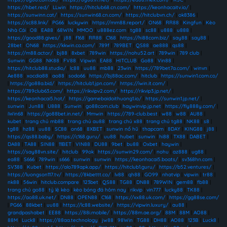
https://hbet.red/
|
LLwin
|
https://hitclub68.cn.com/
|
https://keonhacaitv.io/
|
https://sunwinn.cat/
|
https://sunwin68.cn.com/
|
https://hitclubvn.ch/
|
ok8386
|
https://sc88.link/
|
PG66
|
luckywin
|
https://mm88.report/
|
ON68
|
RR88
|
Kingfun
|
Kèo
Nhà Cái
|
O8
|
EA88
|
68WIN
|
MMOO
|
u888ez.com
|
tg88
|
sc88
|
u888
|
u888
|
https://good88.gives/
|
j88
|
f168
|
RR88
|
C168
|
https://hi88com.biz/
|
say88
|
say88
|
28bet
|
ON68
|
https://kkwin.co.com/
|
789f
|
789BET
|
QS88
|
ae888
|
qs88
|
https://m88.actor/
|
bj88
|
8xbet
|
789win
|
https://nohu52.art
|
789win
|
789 club
|
Sunwin
|
GG88
|
NK88
|
FV88
|
Vipwin
|
EA88
|
HITCLUB
|
Go88
|
Vin88
|
https://hitclub88.studio/
|
lc88
|
uu88
|
mb88
|
23win
|
https://789bet7a.com/
|
winvn
|
Ae888
|
xocdia88
|
ao88
|
sodo66
|
https://bj88ac.com/
|
hitclub
|
https://sunwin1.com.co/
|
https://go88a.bid/
|
https://hitclub1.jpn.com/
|
https://iwin.it.com/
|
https://789club63.com/
|
https://rikvipv2.com/
|
https://rikvip3.jp.net/
|
https://keonhacai5.hot/
|
https://gamebaidoithuong1.io/
|
https://sunwin1.jp.net/
|
sunwin
|
Jun88
|
U888
|
Sunwin
|
go88com.club
|
haywinvip.jp.net
|
https://fly888y.com/
|
iWin68
|
https://go88bet.in.net/
|
Mmwin
|
https://789-club.best
|
w88
|
w88
|
AU88
|
kubet
|
trang chủ mb88
|
trang chủ au88
|
trang chủ x88
|
trang chủ tg88
|
NK88
|
s8
|
tg88
|
hz88
|
uu88
|
SC88
|
on68
|
8XBET
|
sunwin nổ hũ
|
thapcam
|
8DAY
|
KING88
|
j88
|
https://qs88.baby/
|
https://c168.guru/
|
uu88
|
hubet
|
sunwin
|
hi88
|
TX88
|
DABET
|
DA88
|
TA88
|
SIN88
|
11BET
|
VIN88
|
DU88
|
9bet
|
bu88
|
Oxbet
|
haywin
|
https://say88vn.site/
|
hitclub
|
99ok
|
https://sunwin29.com/
|
nohu
|
az888
|
ug88
|
ea88
|
S666
|
789win
|
s666
|
sunwin
|
sunwin
|
https://keonhacai5.boats/
|
sv368hn.com
|
SV388
|
Kubet
|
https://alo789apk.app/
|
https://hitclub1.guru/
|
https://b52.ventures/
|
https://luongson117.tv/
|
https://8kbettt.co/
|
lv88
|
qh88
|
GO99
|
nhatvip
|
vipwin
|
tr88
|
nk88
|
56win
|
hitclub.compare
|
123bet
|
QS88
|
TG88
|
DN88
|
789WIN
|
gem88
|
fb88
|
trang chủ go88
|
tỷ lệ kèo
|
kèo bóng đá hôm nay
|
rikvip
|
vin777
|
lucky88
|
TK88
|
https://ao88.uk.net/
|
DN88
|
OPEN88
|
C168
|
https://xx88.uk.com/
|
https://gg88se.com/
|
PG66
|
88kbet
|
uu88
|
https://lc88.website/
|
https://vipwin.luxury/
|
au88
|
grandpashabet
|
EE88
|
https://88i.mobile/
|
https://88m.ae.org/
|
88M
|
88M
|
AO88
|
88M
|
Luck8
|
https://88aa.technology
|
jw88
|
98Win
|
TG88
|
DH88
|
AO88
|
123B
|
Luck8
|