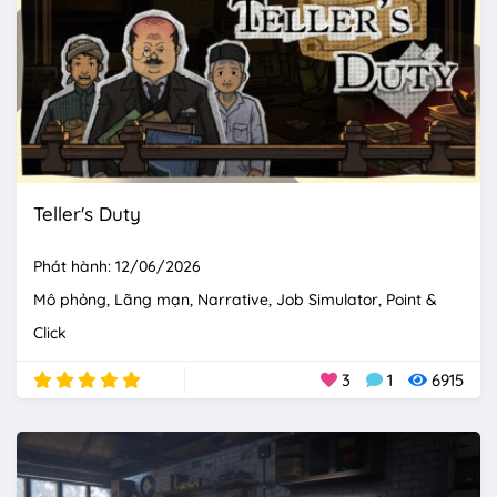
Teller's Duty
Phát hành: 12/06/2026
Mô phỏng
Lãng mạn
Narrative
Job Simulator
Point &
Click
3
1
6915