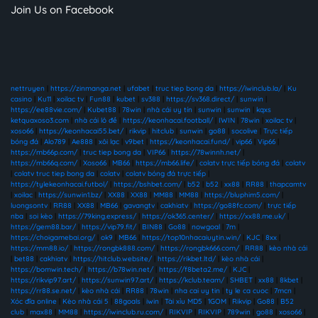
Join Us on Facebook
nettruyen
|
https://zinmanga.net
|
ufabet
|
truc tiep bong da
|
https://iwinclub.la/
|
Ku
casino
|
Ku11
|
xoilac tv
|
Fun88
|
kubet
|
sv388
|
https://sv368.direct/
|
sunwin
|
https://ee88vie.com/
|
Kubet88
|
78win
|
nhà cái uy tín
|
sunwin
|
sunwin
|
kqxs
ketquaxoso3.com
|
nhà cái lô đề
|
https://keonhacai.football/
|
IWIN
|
78win
|
xoilac tv
|
xoso66
|
https://keonhacai55.bet/
|
rikvip
|
hitclub
|
sunwin
|
go88
|
socolive
|
Trực tiếp
bóng đá
|
Alo789
|
Ae888
|
xôi lạc
|
v9bet
|
https://keonhacai.fund/
|
vip66
|
Vip66
|
https://mb66p.com/
|
truc tiep bong da
|
VIP66
|
https://78winnh.net/
|
https://mb66q.com/
|
Xoso66
|
MB66
|
https://mb66.life/
|
colatv trực tiếp bóng đá
|
colatv
|
colatv truc tiep bong da
|
colatv
|
colatv bóng đá trực tiếp
|
https://tylekeonhacai.futbol/
|
https://bshbet.com/
|
b52
|
b52
|
xx88
|
RR88
|
thapcamtv
|
xoilac
|
https://sunwin1.bz/
|
XX88
|
XX88
|
MM88
|
MM88
|
https://bluphim5.com/
|
luongsontv
|
RR88
|
XX88
|
MB66
|
gavangtv
|
cakhiatv
|
https://go88fc.com/
|
trực tiếp
nba
|
soi kèo
|
https://79king.express/
|
https://ok365.center/
|
https://xx88.me.uk/
|
https://gem88.bar/
|
https://vip79.fit/
|
BIN88
|
Go88
|
nowgoal
|
7m
|
https://choigamebai.org/
|
ok9
|
MB66
|
https://top10nhacaiuytin.win/
|
KJC
|
8xx
|
https://mm88.io/
|
https://rongbk888.com/
|
https://rongbk666.com/
|
RR88
|
kèo nhà cái
|
bet88
|
cakhiatv
|
https://hitclub.website/
|
https://rikbet.ltd/
|
kèo nhà cái
|
https://bomwin.tech/
|
https://b78win.net/
|
https://f8beta2.me/
|
KJC
|
https://rikvip97.art/
|
https://sunwin97.art/
|
https://kclub.team/
|
SHBET
|
xx88
|
8kbet
|
https://rr88.se.net/
|
kèo nhà cái
|
RR88
|
78win
|
nha cai uy tin
|
ty le ca cuoc
|
7mcn
|
Xóc đĩa online
|
Kèo nhà cái 5
|
88goals
|
iwin
|
Tài xỉu MD5
|
1GOM
|
Rikvip
|
Go88
|
B52
club
|
max88
|
MM88
|
https://iwinclub.ru.com/
|
RIKVIP
|
RIKVIP
|
789win
|
go88
|
xoso66
|