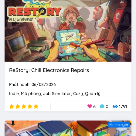
ReStory: Chill Electronics Repairs
Phát hành: 06/08/2026
Indie
Mô phỏng
Job Simulator
Cozy
Quản lý
6
0
1791
Multiplayer