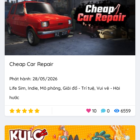
Cheap Car Repair
Phát hành: 28/05/2026
Life Sim
Indie
Mô phỏng
Giải đố - Trí tuệ
Vui vẻ - Hài
hước
10
0
6559