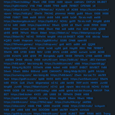
https://78win.holiday/
|
78win
|
c168
|
EX88
|
nk88
|
vipwin
|
cakhiatv
|
OKFUN
|
88JBET
|
https://tg88.miami/
|
VN6
|
F168
|
mb88
|
TP88
|
qq88
|
789BET
|
OPEN88
|
s8
|
https://28bet.it.com/
|
https://789bet.ac/
|
KUWIN
|
s8
|
AO88
|
https://kuwin.mex.com/
|
vipwin
|
https://lv88.ph/
|
33WIN
|
79KING
|
phimmoi
|
MM88
|
go88
|
98win
|
XX88
|
XX88
|
ON68
|
F8BET
|
S666
|
ee88
|
88VV
|
dn88
|
lv88
|
ao88
|
luck8
|
Tài xỉu md5
|
ee88
|
https://keobongda.uk.net/
|
https://qs88.sh/
|
NOHU
|
go99
|
Tài xỉu md5
|
King88
|
qh88
|
nổ hũ
|
lv88
|
nk88
|
https://open88.io/
|
98win
|
QS88
|
s8
|
33win
|
on68
|
RR88
|
XX88
|
EX88
|
789K
|
sunwin
|
lv88
|
CM88
|
33win
|
f168
|
xx8
|
ad88
|
rtzz
|
GO8
|
LV88
|
QS88
|
qh88
|
qh88
|
789win
|
98win
|
8kbet
|
https://8kbet.cz/
|
https://8kbetgroup.org/
|
https://8kbet.fit/
|
Nổ Hũ
|
789WIN
|
king88
|
nhà cái 8KBET
|
AD88
|
XX8
|
abcvip
|
febet
|
KQBD
|
Go88
|
thapcam
|
https://gg888.info/
|
GG88
|
ON68
|
open88
|
https://789winn.games/
|
https://s8top.win/
|
go8
|
kk55
|
ad88
|
xx8
|
QQ88
|
http://qq887p.com/
|
88aa
|
UY88
|
luck8
|
uy88
|
go8
|
Hay88
|
88m
|
f168
|
789BET
|
33WIN
|
X88
|
UY88
|
EA88
|
188V
|
LV88
|
69VN
|
cm88
|
ok365
|
sunwin
|
luck8
|
AO88
|
LV88
|
KUWIN
|
w88
|
qh88
|
7M
|
Bongdalu
|
pg88
|
NK88
|
789WIN
|
UY88
|
ae888
|
HB88
|
ok8386
|
DH88
|
abcvip
|
XX88
|
nohu90 com
|
https://lx88.uk/
|
98win
|
JBO Vietnam
|
https://hi88.spot/
|
kèo bóng đá
|
https://luck88com.net/
|
s666
|
https://open88.gg/
|
88aa
|
Đăng Ký BL555
|
555WIN
|
st666
|
kubet
|
m88
|
8XBET
|
8XBET
|
88VBET
|
fv88
|
58win
|
58win
|
888vi
|
888vnd
|
zx88
|
CAKHIATV
|
Đăng Nhập BL555
|
go99
|
hitclub
|
https://sunwinvy.com/
|
kèo bóng đá
|
https://fv88.best/
|
23win
|
Xoi Lac TV
|
alo789
|
3win
|
https://go8f.co.com/
|
kp88
|
KK55
|
kk55
|
kk55
|
https://win58win.com/
|
33WIN
|
lv88
|
99OK
|
Go8
|
23win
|
68gamebai
|
nổ hũ
|
u88
|
bet88
|
789F archi
|
MM99
|
Jun88
|
king88
|
Jun88
|
https://f8betv1.com/
|
nổ hũ
|
go8
|
vipwin
|
kèo nhà cái
|
NOHU
|
SV388
|
NH88
|
GG88
|
O8
|
https://ok9.today/
|
s666
|
xx88
|
game bai doi thuong
|
RIKVIP
|
THA
BET
|
https://bk8.locker
|
KK55
|
J88
|
U888
|
S8
|
789WIN
|
DN88
|
HI88
|
https://qq88.social/
|
GO88
|
Suncity
|
88aa
|
Hay88
|
98win
|
98win
|
MB66
|
https://dn88vl.com/
|
https://789k2.app/
|
https://nohu90k.org/
|
ok8386
|
https://s8ax.com/
|
mb66
|
F168
|
U888
|
man88
|
mb66
|
https://c168.mobi/
|
luckywin
|
hi88
|
j88
|
u888
|
lc88
|
X88
|
GOOD88
|
au88
|
alo789
|
max79
|
sonclub
|
https://go88vip.uk.com
|
https://88m89.com/
|
luck8
|
KUBET
|
789F
|
RR88
|
kk55
|
Trang