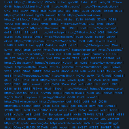
Luck8
|
https://uu88sh.com/
|
VIPWIN
|
Kubet
|
good88
|
8kbet
|
KJC
|
Lucky88
|
789win
|
GK88
|
https://ok9.training/
|
c168
|
https://c168.stream/
|
https://78win.productions/
|
OK9
|
c168
|
23win
|
mb88
|
s666
|
AD88
|
XX8
|
xx8
|
ad88
|
BJ88
|
ALO789
|
king88
|
uu88
|
https://qs888.it.com/
|
bgd66
|
sunwin
|
AO88
|
https://xoso66a.uk.com/
|
https://nk88.food/
|
789win
|
win55
|
kubet
|
88vbet
|
LV88
|
KKWIN
|
32WIN
|
AO88
|
WinAZ
|
xx8
|
ad88
|
SC88
|
MM88
|
RR88
|
https://33winf.fun/
|
C168
|
dn88
|
vipwin
|
http://qs88.spot/
|
https://lx886.casino/
|
Z188
|
DN88
|
8xbet
|
https://c168com.vip/
|
dn88
|
nk88
|
tt88
|
ao88
|
https://88vv.help/
|
https://789winn.click/
|
LC88
|
NHÀ CÁI
BL555
|
KJC
|
xoso66
|
QH88
|
https://kuwinss.com/
|
TG88
|
UU88
|
88kbet
|
vipwin
|
okwin
|
https://dn88tips.com/
|
https://789winn.tech/
|
fb88
|
xx88
|
LLWIN
|
LLWIN
|
LLWIN
|
LLWIN
|
kubet
|
qq88
|
Cakhiatv
|
uy88
|
nổ hũ
|
https://78win.jpn.com/
|
33win
|
kuwin
|
88AA
|
st666
|
vipwin
|
https://zqs88.com/
|
https://o8.dance/
|
https://o8.claims/
|
U888
|
https://78win.holiday/
|
78win
|
c168
|
EX88
|
nk88
|
vipwin
|
cakhiatv
|
OKFUN
|
88JBET
|
https://tg88.miami/
|
VN6
|
F168
|
mb88
|
TP88
|
qq88
|
789BET
|
OPEN88
|
s8
|
https://28bet.it.com/
|
https://789bet.ac/
|
KUWIN
|
s8
|
AO88
|
https://kuwin.mex.com/
|
vipwin
|
https://lv88.ph/
|
33WIN
|
79KING
|
phimmoi
|
https://mm88.tax/
|
go88
|
98win
|
XX88
|
XX88
|
ON68
|
F8BET
|
S666
|
ee88
|
88VV
|
dn88
|
lv88
|
ao88
|
luck8
|
Tài xỉu md5
|
ee88
|
https://keobongda.uk.net/
|
https://qs88.sh/
|
NOHU
|
go99
|
Tài xỉu md5
|
King88
|
qh88
|
nổ hũ
|
lv88
|
nk88
|
https://open88.io/
|
98win
|
QS88
|
s8
|
33win
|
on68
|
RR88
|
XX88
|
EX88
|
789K
|
sunwin
|
lv88
|
CM88
|
33win
|
f168
|
xx8
|
ad88
|
rtzz
|
GO8
|
LV88
|
QS88
|
qh88
|
qh88
|
789win
|
98win
|
8kbet
|
https://8kbet.cz/
|
https://8kbetgroup.org/
|
https://8kbet.fit/
|
Nổ Hũ
|
789WIN
|
king88
|
nhà cái 8KBET
|
AD88
|
XX8
|
abcvip
|
febet
|
KQBD
|
Go88
|
thapcam
|
https://gg888.info/
|
GG88
|
ON68
|
open88
|
https://789winn.games/
|
https://s8top.win/
|
go8
|
kk55
|
ad88
|
xx8
|
QQ88
|
http://qq887p.com/
|
88aa
|
UY88
|
luck8
|
uy88
|
go8
|
Hay88
|
88m
|
f168
|
789BET
|
33WIN
|
X88
|
UY88
|
EA88
|
188V
|
LV88
|
69VN
|
cm88
|
ok365
|
sunwin
|
luck8
|
AO88
|
LV88
|
KUWIN
|
w88
|
qh88
|
7M
|
Bongdalu
|
pg88
|
NK88
|
789WIN
|
UY88
|
ae888
|
HB88
|
ok8386
|
DH88
|
abcvip
|
XX88
|
nohu90 com
|
https://lx88.uk/
|
98win
|
JBO Vietnam
|
https://hi88.spot/
|
kèo bóng đá
|
https://luck88com.net/
|
s666
|
https://open88.gg/
|
88aa
|
Đăng Ký BL555
|
555WIN
|
st666
|
kubet
|
m88
|
8XBET
|
8XBET
|
88VBET
|
fv88
|