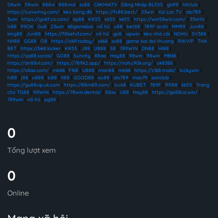
58win
|
58win
|
888vi
|
888vnd
|
zx88
|
CAKHIATV
|
Đăng Nhập BL555
|
go99
|
hitclub
|
https://sunwinvy.com/
|
kèo bóng đá
|
https://fv88.best/
|
23win
|
Xoi Lac TV
|
alo789
|
3win
|
https://go8f.co.com/
|
kp88
|
KK55
|
kk55
|
kk55
|
https://win58win.com/
|
33WIN
|
lv88
|
99OK
|
Go8
|
23win
|
68gamebai
|
nổ hũ
|
u88
|
bet88
|
789F archi
|
MM99
|
Jun88
|
king88
|
Jun88
|
https://f8betv1.com/
|
nổ hũ
|
go8
|
vipwin
|
kèo nhà cái
|
NOHU
|
SV388
|
NH88
|
GG88
|
O8
|
https://ok9.today/
|
s666
|
xx88
|
game bai doi thuong
|
RIKVIP
|
THA
BET
|
https://bk8.locker
|
KK55
|
J88
|
U888
|
S8
|
789WIN
|
DN88
|
HI88
|
https://qq88.social/
|
GO88
|
Suncity
|
88aa
|
Hay88
|
98win
|
98win
|
MB66
|
https://dn88vl.com/
|
https://789k2.app/
|
https://nohu90k.org/
|
ok8386
|
https://s8ax.com/
|
mb66
|
F168
|
U888
|
man88
|
mb66
|
https://c168.mobi/
|
luckywin
|
hi88
|
j88
|
u888
|
lc88
|
X88
|
GOOD88
|
au88
|
alo789
|
max79
|
sonclub
|
https://go88vip.uk.com
|
https://88m89.com/
|
luck8
|
KUBET
|
789F
|
RR88
|
kk55
|
Trang
chủ TG88
|
98WIN
|
https://78win.dental/
|
88xx
|
U88
|
Hay88
|
https://go88ca.win/
|
789win
|
nổ hũ
|
pg88
|
0
Tổng lượt xem
0
Online