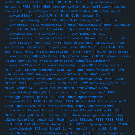
|
xoilac
|
https://sunwin1.bz/
|
XX88
|
XX88
|
MM88
|
MM88
|
https://bluphim5.com/
|
luongsontv
|
RR88
|
XX88
|
MB66
|
gavangtv
|
cakhiatv
|
https://go88fc.com/
|
trực tiếp
nba
|
soi kèo
|
https://79king.express/
|
https://ok365.center/
|
https://xx88.me.uk/
|
https://gem88.bar/
|
https://vip79.fit/
|
BIN88
|
Go88
|
nowgoal
|
7m
|
https://choigamebai.org/
|
ok9
|
MB66
|
https://top10nhacaiuytin.win/
|
KJC
|
8xx
|
https://mm88.io/
|
https://rongbk888.com/
|
https://rongbk666.com/
|
RR88
|
kèo nhà cái
|
bet88
|
cakhiatv
|
https://hitclub.website/
|
https://rikbet.ltd/
|
kèo nhà cái
|
https://bomwin.tech/
|
https://b78win.net/
|
https://f8beta2.me/
|
KJC
|
https://rikvip97.art/
|
https://sunwin97.art/
|
https://kclub.team/
|
SHBET
|
xx88
|
8kbet
|
https://rr88.se.net/
|
kèo nhà cái
|
RR88
|
78win
|
nha cai uy tin
|
ty le ca cuoc
|
7mcn
|
Xóc đĩa online
|
Kèo nhà cái 5
|
88goals
|
iwin
|
Tài xỉu MD5
|
1GOM
|
Rikvip
|
Go88
|
B52
club
|
max88
|
MM88
|
https://iwinclub.ru.com/
|
RIKVIP
|
RIKVIP
|
789win
|
go88
|
xoso66
|
https://cm88.dad/
|
https://hi88.uno/
|
https://iwin.sa.com/
|
go88
|
https://mm88.press/
|
Xoso66
|
phim sex vlxx
|
https://xx88brand.com/
|
https://b52club.sa.com/
|
https://sunwin19.cn.com/
|
https://keonhacai.gdn/
|
https://789clubb.one/
|
iwinclub
|
bin88
|
GG88
|
tải game daominhha
|
GG88
|
XX88
|
RR88
|
https://sunwin.talk/
|
nổ hũ
|
go88
|
Hitclub
|
PG99
|
https://pg66.us.com/
|
MB66
|
Jun88
|
MB66
|
open88
|
https://f168slot.com/
|
https://open886.com/
|
https://open88.today/
|
MB66
|
Sv368
|
OPEN88
|
PG99
|
https://hi88s.com/
|
FLY88
|
Bet88
|
nn777
|
MB66
|
https://fly88.uno/
|
789win
|
vaobet
|
SC88
|
GO88
|
dt68
|
kèo nhà cái
|
https://sunwin99.ceo/
|
https://go88.deal/
|
https://hitclubsbs.jp.net/
|
https://keonhacai.voto/
|
GG88
|
https://gg88.co.com/
|
gem88
|
B52
|
nổ hũ
|
https://tylekeonhacai.life/
|
https://new88.biz/
|
PG88
|
Bet168
|
23win
|
RR88
|
Hitclub
|
Go88
|
Iwin
|
sunwin
|
win79
|
V9bet
|
kqbd
|
sunwin
|
33win
|
https://8kbet.org/
|
https://keonhacaitop.com/
|
https://manclub99.com/
|
Bomwin
|
https://keonhacai95.com/
|
xx88
|
go88
|
b52
|
789club
|
rikvip
|
go88
|
hitclub
|
socolive
|
nổ hũ
|
tài xỉu online
|
game bài đổi thưởng
|
b52club
|
kèo nhà cái
|
sunwin
|
iwin
|
i9bet
|
https://rr88it.com/
|
FB88
|
FB88
|
FB88
|
FB88
|
FB88
|
b52
|
https://789clubze.win/
|
RR88
|
สล็อต
|
https://luphim.com/
|
79KING
|
https://kjc.football/
|
B52 club
|
Bong88
|
Sunwin
|
xem phim fun
|
ae888
|
CM88
|
https://88aa.actor/
|
https://b52club.money/
|
Max88
|
go88
|
https://keobongda.cafe/
|