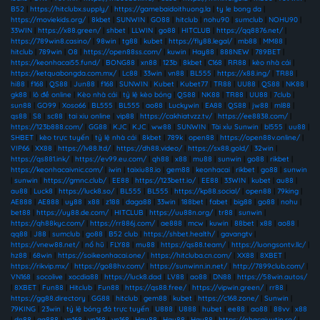
B52
|
https://hitclubx.supply/
|
https://gamebaidoithuong.la
|
ty le bong da
|
https://moviekids.org/
|
8kbet
|
SUNWIN
|
GO88
|
hitclub
|
nohu90
|
sumclub
|
NOHU90
|
33WIN
|
https://x88.green/
|
shbet
|
LLWIN
|
go88
|
HITCLUB
|
https://qq8876.net/
|
https://789win8.casino/
|
98win
|
tg88
|
kubet
|
https://fly88.legal/
|
mb88
|
MM88
|
hitclub
|
789win
|
O8
|
https://open88ss.com/
|
kuwin
|
Hay88
|
888NEW
|
789BET
|
https://keonhacai55.fund/
|
BONG88
|
xn88
|
123b
|
8kbet
|
C168
|
RR88
|
kèo nhà cái
|
https://ketquabongda.com.mx/
|
Lc88
|
33win
|
vn88
|
BL555
|
https://x88.ing/
|
TR88
|
hi88
|
f168
|
QS88
|
Jun88
|
f168
|
SUNWIN
|
Kubet
|
Kubet77
|
TR88
|
UU88
|
QS88
|
NK88
|
gk88
|
lô đề online
|
Kèo nhà cái
|
tỷ lệ kèo bóng
|
QS88
|
NK88
|
TR88
|
UU88
|
7club
|
sun88
|
GO99
|
Xoso66
|
BL555
|
BL555
|
ao88
|
Luckywin
|
EA88
|
QS88
|
jw88
|
ml88
|
qs88
|
S8
|
sc88
|
tai xiu online
|
vip88
|
https://cakhiatvzz.tv/
|
https://ee8838.com/
|
https://123b888.com/
|
GG88
|
KJC
|
KJC
|
ww88
|
SUNWIN
|
Tài xỉu Sunwin
|
bl555
|
uu88
|
SHBET
|
kèo trực tuyến
|
tỷ lệ nhà cái
|
8kbet
|
789k
|
open88
|
https://open88v.online/
|
VIP66
|
XX88
|
https://lv88.ltd/
|
https://dh88.video/
|
https://sx88.gold/
|
32win
|
https://qs881.ink/
|
https://ev99.eu.com/
|
qh88
|
x88
|
mu88
|
sunwin
|
go88
|
rikbet
|
https://keonhacaivnic.com/
|
iwin
|
taixiu88.io
|
gem88
|
keonhacai
|
rikbet
|
go88
|
sunwin
|
sunwin
|
https://gmnc.club/
|
EE88
|
https://123bett.io/
|
EE88
|
33WIN
|
kubet
|
au88
|
au88
|
Luck8
|
https://luck8.so/
|
BL555
|
BL555
|
https://kp88.social/
|
open88
|
79king
|
AE888
|
AE888
|
uy88
|
x88
|
z188
|
daga88
|
33win
|
188bet
|
fabet
|
big88
|
go88
|
nohu
|
bet88
|
https://uy88.de.com/
|
HITCLUB
|
https://uu88n.org/
|
tr88
|
sunwin
|
https://qh88kyc.com/
|
https://rr886j.com/
|
ae888
|
mcw
|
kuwin
|
88bet
|
x88
|
ao88
|
qq88
|
J88
|
sumclub
|
go88
|
B52 club
|
https://shbet.health/
|
gavangtv
|
https://vnew88.net/
|
nổ hũ
|
FLY88
|
mu88
|
https://qs88.team/
|
https://luongsontv.llc/
|
hz88
|
68win
|
https://soikeonhacai.one/
|
https://hitcluba.cn.com/
|
XX88
|
8XBET
|
https://rikvip.mx/
|
https://go88hv.com/
|
https://sunwinn.in.net/
|
http://7899club.com/
|
VN168
|
socolive
|
xocdia88
|
https://luck8.dad
|
LV88
|
ao88
|
DN88
|
https://58win.autos/
|
8XBET
|
Fun88
|
Hitclub
|
Fun88
|
https://qs88.free/
|
https://vipwin.green/
|
rr88
|
https://gg88.directory
|
GG88
|
hitclub
|
gem88
|
kubet
|
https://c168.zone/
|
Sunwin
|
79KING
|
23win
|
tỷ lệ bóng đá trực tuyến
|
U888
|
U888
|
hubet
|
ee88
|
ao88
|
88vv
|
x88
|
dn88
|
ga888
|
vn168
|
vn168
|
vn168
|
Hay88
|
Hay88
|
Hay88
|
https://nhacaiuytin.ro/
|