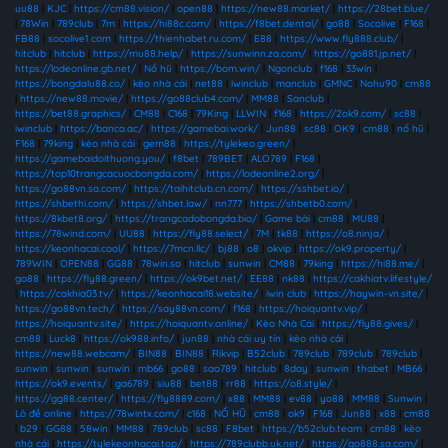
uu88
|
KJC
|
https://cm88.vision/
|
open88
|
https://new88.market/
|
https://28bet.blue/
|
78Win
|
789club
|
7m
|
https://hi88c.com/
|
https://f8bet.dental/
|
go88
|
Socolive
|
F168
|
FB88
|
socolive1 com
|
https://thienhabet.ru.com/
|
E88
|
https://www.fly888.club/
|
hitclub
|
hitclub
|
https://mu88.help/
|
https://sunwinn.za.com/
|
https://go881.jp.net/
|
https://lodeonline.gb.net/
|
Nổ hũ
|
https://bom.win/
|
Ngonclub
|
f168
|
33win
|
https://bongdalu88.co/
|
kèo nhà cái
|
net88
|
iwinclub
|
manclub
|
GMNC
|
Nohu90
|
cm88
|
https://new88.movie/
|
https://go88club4.com/
|
MM88
|
Sanclub
|
https://bet88.graphics/
|
CM88
|
C168
|
79King
|
LLWIN
|
f168
|
https://2ok9.com/
|
sc88
|
iwinclub
|
https://banca.ac/
|
https://gamebai.work/
|
Jun88
|
sc88
|
OK9
|
cm88
|
nổ hũ
|
F168
|
79king
|
kèo nhà cái
|
gem88
|
https://tylekeo.green/
|
https://gamebaidoithuong.you/
|
f8bet
|
789BET
|
ALO789
|
F168
|
https://top10trangcacuocbongda.com/
|
https://lodeonline2.org/
|
https://go88vn.sa.com/
|
https://taihitclub.cn.com/
|
https://sshbet.io/
|
https://shbethi.com/
|
https://shbet.law/
|
nn777
|
https://shbetb0.com/
|
https://8kbet8.org/
|
https://trangcadobongda.bio/
|
Game bài
|
cm88
|
MU88
|
https://78wind.com/
|
UU88
|
https://fly88.select/
|
7M
|
tk88
|
https://o8.ninja/
|
https://keonhacai.cool/
|
https://7mcn.llc/
|
bj88
|
o8
|
okvip
|
https://ok9.property/
|
789WIN
|
OPEN88
|
GG88
|
78win.so
|
hitclub
|
sunwin
|
CM88
|
79king
|
https://hi88.me/
|
go88
|
https://fly88.green/
|
https://ok9bet.net/
|
EE88
|
nk88
|
https://cakhiatv.lifestyle/
|
https://cakhia03.tv/
|
https://keonhacai18.website/
|
iwin club
|
https://haywin-vn.site/
|
https://go88vn.tech/
|
https://say88vn.com/
|
f168
|
https://hoiquantv.vip/
|
https://hoiquantv.site/
|
https://hoiquantv.online/
|
Kèo Nhà Cái
|
https://fly88.gives/
|
cm88
|
Luck8
|
https://ok988.info/
|
jun88
|
nhà cái uy tín
|
kèo nhà cái
|
https://new88.webcam/
|
BIN88
|
BIN88
|
Rikvip
|
B52club
|
789club
|
789club
|
789club
|
sunwin
|
sunwin
|
sunwin
|
mb66
|
go88
|
sao789
|
hitclub
|
8day
|
sunwin
|
thabet
|
MB66
|
https://ok9.events/
|
ga6789
|
siu88
|
bet88
|
rr88
|
https://o8.style/
|
https://gg88.center/
|
https://fly8889.com/
|
x88
|
MM88
|
ev88
|
yo88
|
MM88
|
Sunwin
|
Lô đề online
|
https://78wintx.com/
|
c168
|
NỔ HŨ
|
cm88
|
ok9
|
F168
|
Jun88
|
x88
|
cm88
|
b29
|
GG88
|
58win
|
MM88
|
789club
|
sc88
|
F8bet
|
https://b52club.team
|
cm88
|
kèo
nhà cái
|
https://tylekeonhacai.top/
|
https://789clubb.uk.net/
|
https://go888.sa.com/
|