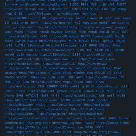
Bom win
|
xóc đĩa online
|
https://ok9.show/
|
BL555
|
EE88
|
f168
|
uu88
|
c168
|
8XBET
|
https://8xbettaz.com/
|
Go99
|
123b chính chủ
|
https://91clubb.in/
|
TG88
|
Tg88 đăng
nhập
|
Qh88
|
https://123b3.com/
|
http://c168.giving/
|
keonhacai
|
https://hello88a.co.com/
|
https://gameb52.app
|
Jun88
|
sunwin
|
https://7m.vin/
|
Game
Bài
|
qs88
|
vn88
|
88VV
|
https://hay-88.in.net/
|
KJC
|
kubetvi.co
|
8KBET
|
lương sơn tv
|
F168
|
game bài đổi thưởng
|
https://789club1.today
|
https://sunwing.jp.net/
|
nowgoal
|
8xbet
|
WE88
|
789club
|
hitclub
|
b52club
|
iwinclub
|
rikvip
|
net88
|
max88
|
bin88
|
sc88
|
https://hitclub9.it.com/
|
XX88
|
https://go8f.design/
|
BL555
|
Sunwin
|
qq88
|
Xóc đĩa
online
|
twin68
|
23WIN
|
https://55club.pro/
|
MB66
|
MMOO
|
HM88
|
Open88
|
Hay88
|
UY88
|
ALO789
|
68gamebai
|
https://uu88.nagoya/
|
sc88
|
RR88
|
b52club
|
Kubet
|
https://zowin.it.com
|
O8
|
https://sunwinvv.com/
|
bj 88
|
J188
|
UU88
|
nk88
|
ae888
|
xoso66
|
ee88
|
kqxs.vip
|
https://u888.gallery/
|
QS88
|
https://uy88.com.de/
|
https://uy88.in.net/
|
https://ea88.mex.com/
|
KJC
|
https://hbet.red/
|
LLwin
|
https://hitclub68.cn.com/
|
https://keonhacaitv.io/
|
https://sunwinn.cat/
|
https://sunwin68.cn.com/
|
https://hitclubvn.ch/
|
ok8386
|
https://sc88.link/
|
PG66
|
luckywin
|
https://mm88.report/
|
ON68
|
RR88
|
Kingfun
|
Kèo Nhà Cái
|
O8
|
EA88
|
68WIN
|
MMOO
|
u888ez.com
|
tg88
|
sc88
|
u888
|
u888
|
https://good88.gives/
|
j88
|
f168
|
RR88
|
C168
|
https://hi88com.biz/
|
say88
|
say88
|
28bet
|
ON68
|
https://kkwin.co.com/
|
789f
|
789BET
|
QS88
|
ae888
|
qs88
|
https://m88.actor/
|
bj88
|
8xbet
|
789win
|
https://nohu52.art
|
789win
|
789 club
|
Sunwin
|
GG88
|
NK88
|
FV88
|
Vipwin
|
EA88
|
HITCLUB
|
Go88
|
Vin88
|
https://hitclub88.studio/
|
lc88
|
uu88
|
mb88
|
23win
|
https://789bet7a.com/
|
winvn
|
Ae888
|
xocdia88
|
ao88
|
sodo66
|
https://bj88ac.com/
|
hitclub
|
https://sunwin1.com.co/
|
https://go88a.bid/
|
https://hitclub1.jpn.com/
|
https://iwin.it.com/
|
https://789club63.com/
|
https://rikvipv2.com/
|
https://rikvip3.jp.net/
|
https://keonhacai5.hot/
|
https://gamebaidoithuong1.io/
|
https://sunwin1.jp.net/
|
sunwin
|
Jun88
|
U888
|
Sunwin
|
go88com.club
|
haywinvip.jp.net
|
https://fly888y.com/
|
iWin68
|
https://go88bet.in.net/
|
Mmwin
|
https://789-club.best
|
https://b52club-vn.com
|
PG88
|
vf555
|
Fun88dangnhap.net
|
w88
|
w88
|
AU88
|
kubet
|
trang chủ mb88
|
trang chủ au88
|