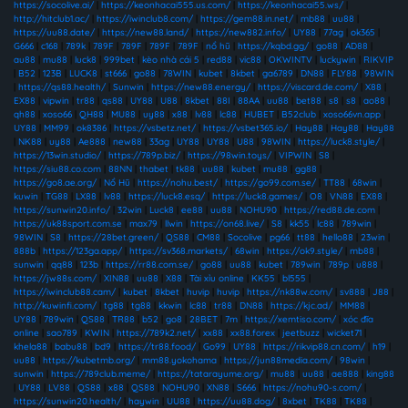
https://socolive.ai/
|
https://keonhacai555.us.com/
|
https://keonhacai55.ws/
|
http://hitclub1.ac/
|
https://iwinclub8.com/
|
https://gem88.in.net/
|
mb88
|
uu88
|
https://uu88.date/
|
https://new88.land/
|
https://new882.info/
|
UY88
|
77ag
|
ok365
|
G666
|
c168
|
789k
|
789F
|
789F
|
789F
|
789F
|
nổ hũ
|
https://kqbd.gg/
|
go88
|
AD88
|
au88
|
mu88
|
luck8
|
999bet
|
kèo nhà cái 5
|
red88
|
vic88
|
OKWINTV
|
luckywin
|
RIKVIP
|
B52
|
123B
|
LUCK8
|
st666
|
go88
|
78WIN
|
kubet
|
8kbet
|
ga6789
|
DN88
|
FLY88
|
98WIN
|
https://qs88.health/
|
Sunwin
|
https://new88.energy/
|
https://viscard.de.com/
|
X88
|
EX88
|
vipwin
|
tr88
|
qs88
|
UY88
|
U88
|
8kbet
|
88I
|
88AA
|
uu88
|
bet88
|
s8
|
s8
|
ao88
|
qh88
|
xoso66
|
QH88
|
MU88
|
uy88
|
x88
|
lv88
|
lc88
|
HUBET
|
B52club
|
xoso66vn.app
|
UY88
|
MM99
|
ok8386
|
https://vsbetz.net/
|
https://vsbet365.io/
|
Hay88
|
Hay88
|
Hay88
|
NK88
|
uy88
|
Ae888
|
new88
|
33ag
|
UY88
|
UY88
|
U88
|
98WIN
|
https://luck8.style/
|
https://13win.studio/
|
https://789p.biz/
|
https://98win.toys/
|
VIPWIN
|
S8
|
https://siu88.co.com
|
88NN
|
thabet
|
tk88
|
uu88
|
kubet
|
mu88
|
gg88
|
https://go8.ae.org/
|
Nổ Hũ
|
https://nohu.best/
|
https://go99.com.se/
|
TT88
|
68win
|
kuwin
|
TG88
|
LX88
|
lv88
|
https://luck8.esq/
|
https://luck8.games/
|
O8
|
VN88
|
EX88
|
https://sunwin20.info/
|
32win
|
Luck8
|
ee88
|
uu88
|
NOHU90
|
https://red88.de.com
|
https://uk88sport.com.se
|
max79
|
llwin
|
https://on68.live/
|
S8
|
kk55
|
lc88
|
789win
|
98WIN
|
S8
|
https://28bet.green/
|
QS88
|
CM88
|
Socolive
|
pg66
|
tt88
|
hello88
|
23win
|
888b
|
https://123ga.app/
|
https://sv368.markets/
|
68win
|
https://ok9.style/
|
mb88
|
sunwin
|
qq88
|
123b
|
https://rr88.com.se/
|
go88
|
uu88
|
kubet
|
789win
|
789p
|
u888
|
https://jw88s.com/
|
XIN88
|
uu88
|
X88
|
Tài xỉu online
|
KK55
|
bl555
|
https://iwinclub88.cam/
|
kubet
|
8kbet
|
huvip
|
huvip
|
https://nk88w.com/
|
sv888
|
J88
|
http://kuwinfi.com/
|
tg88
|
tg88
|
kkwin
|
lc88
|
tr88
|
DN88
|
https://kjc.ad/
|
MM88
|
UY88
|
789win
|
QS88
|
TR88
|
b52
|
go8
|
28BET
|
7m
|
https://xemtiso.com/
|
xóc đĩa
online
|
sao789
|
KWIN
|
https://789k2.net/
|
xx88
|
xx88.forex
|
jeetbuzz
|
wicket71
|
khela88
|
babu88
|
bd9
|
https://tr88.food/
|
Go99
|
UY88
|
https://rikvip88.cn.com/
|
h19
|
uu88
|
https://kubetmb.org/
|
mm88.yokohama
|
https://jun88media.com/
|
98win
|
sunwin
|
https://789club.meme/
|
https://tatarayume.org/
|
mu88
|
uu88
|
ae888
|
king88
|
UY88
|
LV88
|
QS88
|
x88
|
QS88
|
NOHU90
|
XN88
|
S666
|
https://nohu90-s.com/
|
https://sunwin20.health/
|
haywin
|
UU88
|
https://uu88.dog/
|
8xbet
|
TK88
|
TK88
|