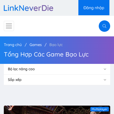
Đăng nhập
Trang chủ
Games
Bạo lực
Tổng Hợp Các Game Bạo Lực
Bộ lọc nâng cao
Sắp xếp
Multiplayer