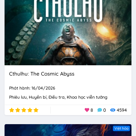
Cthulhu: The Cosmic Abyss
Phát hành: 16/04/2026
Phiêu lưu
Huyền bí
Điều tra
Khoa học viễn tưởng
8
0
4594
Việt hóa