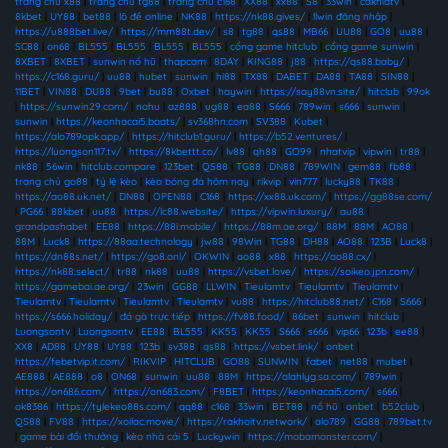
trang chủ x88
|
trang chủ tg88
|
trang chủ c168
|
XX88
|
xx88
|
S8
|
33win
|
cakhiatv
|
8kbet
|
UY88
|
bet88
|
lô đề online
|
NK88
|
https://nk88.gives/
|
llwin đăng nhập
|
https://u888bet.live/
|
https://mm88t.dev/
|
s8
|
tg88
|
qs88
|
MB66
|
UU88
|
GO8
|
uu88
|
SC88
|
on68
|
BL555
|
BL555
|
BL555
|
BL555
|
cổng game hitclub
|
cổng game sunwin
|
8XBET
|
8XBET
|
sunwin nổ hũ
|
thapcam
|
8DAY
|
KING88
|
j88
|
https://qs88.baby/
|
https://c168.guru/
|
uu88
|
hubet
|
sunwin
|
hi88
|
TX88
|
DABET
|
DA88
|
TA88
|
SIN88
|
11BET
|
VIN88
|
DU88
|
9bet
|
bu88
|
Oxbet
|
haywin
|
https://say88vn.site/
|
hitclub
|
99ok
|
https://sunwin29.com/
|
nohu
|
az888
|
ug88
|
ea88
|
S666
|
789win
|
s666
|
sunwin
|
sunwin
|
https://keonhacai5.boats/
|
sv368hn.com
|
SV388
|
Kubet
|
https://alo789apk.app/
|
https://hitclub1.guru/
|
https://b52.ventures/
|
https://luongson117.tv/
|
https://8kbettt.co/
|
lv88
|
qh88
|
GO99
|
nhatvip
|
vipwin
|
tr88
|
nk88
|
56win
|
hitclub.compare
|
123bet
|
QS88
|
TG88
|
DN88
|
789WIN
|
gem88
|
fb88
|
trang chủ go88
|
tỷ lệ kèo
|
kèo bóng đá hôm nay
|
rikvip
|
vin777
|
lucky88
|
TK88
|
https://ao88.uk.net/
|
DN88
|
OPEN88
|
C168
|
https://xx88.uk.com/
|
https://gg88se.com/
|
PG66
|
88kbet
|
uu88
|
https://lc88.website/
|
https://vipwin.luxury/
|
au88
|
grandpashabet
|
EE88
|
https://88i.mobile/
|
https://88m.ae.org/
|
88M
|
88M
|
AO88
|
88M
|
Luck8
|
https://88aa.technology
|
jw88
|
98Win
|
TG88
|
DH88
|
AO88
|
123B
|
Luck8
|
https://dn88s.net/
|
https://go8.onl/
|
OKWIN
|
ao88
|
x88
|
https://ao88.cx/
|
https://nk88.select/
|
tr88
|
nk88
|
uu88
|
https://vsbet.love/
|
https://soikeo.jpn.com/
|
https://gamebai.ae.org/
|
23win
|
GG88
|
LLWIN
|
Tieulamtv
|
Tieulamtv
|
Tieulamtv
|
Tieulamtv
|
Tieulamtv
|
Tieulamtv
|
Tieulamtv
|
vu88
|
https://hitclub88.net/
|
C168
|
S666
|
https://s666.holiday/
|
đá gà trực tiếp
|
https://fv88.food/
|
86bet
|
sunwin
|
hitclub
|
Luongsontv
|
Luongsontv
|
EE88
|
BL555
|
KK55
|
KK55
|
S666
|
s666
|
vip66
|
123b
|
ee88
|
XX8
|
AD88
|
UY88
|
UY88
|
123b
|
sv388
|
qs88
|
https://vsbet.link/
|
onbet
|
https://febetvip.it.com/
|
RIKVIP
|
HITCLUB
|
GO88
|
SUNWIN
|
fabet
|
net88
|
mubet
|
AE888
|
AE888
|
o8
|
ON68
|
sunwin
|
uu88
|
88M
|
https://alahlyg.sa.com/
|
789win
|
https://on686.com/
|
https://on683.com/
|
F8BET
|
https://keonhacai5.com/
|
s666
|
ok8386
|
https://tylekeo88s.com/
|
qq88
|
c168
|
33win
|
BET88
|
nổ hũ
|
onbet
|
b52club
|
QS88
|
FV88
|
https://xoilac.movie/
|
https://rakhoitv.network/
|
alo789
|
GG88
|
789bet.tv
|
game bài đổi thưởng
|
kèo nhà cái 5
|
Luckywin
|
https://mobamonster.com/
|