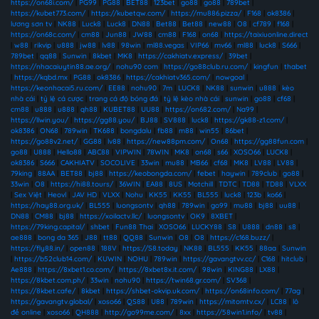
https://on68i.com/
|
PG99
|
PG88
|
BET88
|
123bet
|
go88
|
go88
|
789bet
|
https://kubet773.com/
|
https://kubetqw.com/
|
https://mu886.pizza/
|
F168
|
ok8386
|
lương sơn tv
|
NK88
|
Luck8
|
Luck8
|
DN88
|
Bet88
|
Bet88
|
new88
|
O8
|
cf789
|
f168
|
https://on68c.com/
|
cm88
|
Jun88
|
JW88
|
cm88
|
F168
|
on68
|
https://taixiuonline.direct
|
w88
|
rikvip
|
u888
|
jw88
|
lv88
|
98win
|
ml88.vegas
|
VIP66
|
mv66
|
ml88
|
luck8
|
S666
|
789bet
|
qq88
|
Sunwin
|
8kbet
|
MK8
|
https://cakhiatv.express/
|
39bet
|
https://nhacaiuytin88.ae.org/
|
nohu90 com
|
https://go88club.ru.com/
|
kingfun
|
thabet
|
https://kqbd.mx
|
PG88
|
ok8386
|
https://cakhiatv365.com/
|
nowgoal
|
https://keonhacai5.ru.com/
|
EE88
|
nohu90
|
7m
|
LUCK8
|
NK88
|
sunwin
|
u888
|
kèo
nhà cái
|
tỷ lệ cá cược
|
trang cá độ bóng đá
|
tỷ lệ kèo nhà cái
|
sunwin
|
go88
|
cf68
|
cm88
|
u888
|
u888
|
qh88
|
KUBET88
|
UU88
|
https://on682.com/
|
Na99
|
https://llwin.you/
|
https://gg88.you/
|
BJ88
|
SV888
|
luck8
|
https://gk88-z1.com/
|
ok8386
|
ON68
|
789win
|
TK688
|
bongdalu
|
fb88
|
m88
|
win55
|
86bet
|
https://go88v2.net/
|
GG88
|
lv88
|
https://new88pm.com/
|
On68
|
https://gg88fun.com
|
go88
|
U888
|
Hello88
|
ABC88
|
VIPWIN
|
78WIN
|
MK8
|
on68
|
s66
|
XOSO66
|
LUCK8
|
ok8386
|
S666
|
CAKHIATV
|
SOCOLIVE
|
33win
|
mu88
|
MB66
|
cf68
|
MK8
|
LV88
|
LV88
|
79king
|
88AA
|
BET88
|
bj88
|
https://keobongda.com/
|
febet
|
haywin
|
789club
|
go88
|
33win
|
O8
|
https://hi88.tours/
|
36WIN
|
EA88
|
8US
|
Motchill
|
TDTC
|
TD88
|
TD88
|
VLXX
|
Sex Việt
|
Heovl
|
JAV HD
|
VLXX
|
Nohu
|
KK55
|
KK55
|
BL555
|
luck8
|
123b
|
ko66
|
https://hay88.org.uk/
|
BL555
|
luongsontv
|
qh88
|
789win
|
go99
|
mu88
|
bj88
|
uu88
|
DN88
|
CM88
|
bj88
|
https://xoilactv.llc/
|
luongsontv
|
OK9
|
8XBET
|
https://79king.capital/
|
shbet
|
Fun88 Thai
|
XOSO66
|
LUCKY88
|
S8
|
U888
|
dn88
|
s8
|
ae888
|
bong da 365
|
J88
|
tt88
|
QQ88
|
Sunwin
|
O8
|
O8
|
https://c168.buzz/
|
https://fly88.in/
|
open88
|
188V
|
https://S8.today
|
NK88
|
BL555
|
KK55
|
88aa
|
Sunwin
|
https://b52club14.com/
|
KUWIN
|
NOHU
|
789win
|
https://gavangtvv.cc/
|
C168
|
hitclub
|
Ae888
|
https://8xbet1.co.com/
|
https://8xbet8x.it.com/
|
98win
|
KING88
|
LX88
|
https://8kbet.com.ph/
|
33win
|
nohu90
|
https://twin68.gr.com/
|
SV368
|
https://8kbet.cafe/
|
8kbet
|
https://shbet-okvip.uk.com/
|
https://on68info.com/
|
77ag
|
https://gavangtv.global/
|
xoso66
|
QS88
|
U88
|
789win
|
https://mitomtv.cx/
|
LC88
|
lô
đề online
|
xoso66
|
QH888
|
http://go99me.com/
|
8xx
|
https://58win1.info/
|
tv88
|