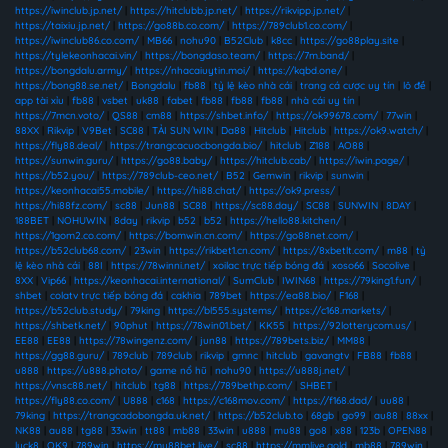
https://iwinclub.jp.net/
|
https://hitclubb.jp.net/
|
https://rikvipp.jp.net/
|
https://taixiu.jp.net/
|
https://go88b.co.com/
|
https://789club1.co.com/
|
https://iwinclub86.co.com/
|
MB66
|
nohu90
|
B52Club
|
k8cc
|
https://go88play.site
|
https://tylekeonhacai.vin/
|
https://bongdaso.team/
|
https://7m.band/
|
https://bongdalu.army/
|
https://nhacaiuytin.moi/
|
https://kqbd.one/
|
https://bong88.se.net/
|
Bongdalu
|
fb88
|
tỷ lệ kèo nhà cái
|
trang cá cược uy tín
|
lô đề
|
app tài xỉu
|
fb88
|
vsbet
|
uk88
|
fabet
|
fb88
|
fb88
|
fb88
|
nhà cái uy tín
|
https://7mcn.voto/
|
QS88
|
cm88
|
https://shbet.info/
|
https://ok99678.com/
|
77win
|
88XX
|
Rikvip
|
V9Bet
|
SC88
|
TẢI SUN WIN
|
Da88
|
Hitclub
|
Hitclub
|
https://ok9.watch/
|
https://fly88.deal/
|
https://trangcacuocbongda.bio/
|
hitclub
|
Z188
|
AO88
|
https://sunwin.guru/
|
https://go88.baby/
|
https://hitclub.cab/
|
https://iwin.page/
|
https://b52.you/
|
https://789club-ceo.net/
|
B52
|
Gemwin
|
rikvip
|
sunwin
|
https://keonhacai55.mobile/
|
https://hi88.chat/
|
https://ok9.press/
|
https://hi88fz.com/
|
sc88
|
Jun88
|
SC88
|
https://sc88.day/
|
SC88
|
SUNWIN
|
8DAY
|
188BET
|
NOHUWIN
|
8day
|
rikvip
|
b52
|
b52
|
https://hello88.kitchen/
|
https://1gom2.co.com/
|
https://bomwin.cn.com/
|
https://go88net.com/
|
https://b52club68.com/
|
23win
|
https://rikbet1.cn.com/
|
https://8xbetlt.com/
|
m88
|
tỷ
lệ kèo nhà cái
|
88I
|
https://78winni.net/
|
xoilac trực tiếp bóng đá
|
xoso66
|
Socolive
|
8XX
|
Vip66
|
https://keonhacai.international/
|
SumClub
|
IWIN68
|
https://79king1.fun/
|
shbet
|
colatv trực tiếp bóng đá
|
cakhia
|
789bet
|
https://ea88.bio/
|
F168
|
https://b52club.study/
|
79king
|
https://bl555.systems/
|
https://c168.markets/
|
https://shbetk.net/
|
90phut
|
https://78win01.bet/
|
KK55
|
https://92lotterycom.us/
|
EE88
|
EE88
|
https://78wingenz.com/
|
jun88
|
https://789bets.biz/
|
MM88
|
https://gg88.guru/
|
789club
|
789club
|
rikvip
|
gmnc
|
hitclub
|
gavangtv
|
FB88
|
fb88
|
u888
|
https://u888.photo/
|
game nổ hũ
|
nohu90
|
https://u888j.net/
|
https://vnsc88.net/
|
hitclub
|
tg88
|
https://789bethp.com/
|
SHBET
|
https://fly88.co.com/
|
U888
|
c168
|
https://c168mov.com/
|
https://f168.dad/
|
uu88
|
79king
|
https://trangcadobongda.uk.net/
|
https://b52club.to
|
68gb
|
go99
|
au88
|
88xx
|
NK88
|
au88
|
tg88
|
33win
|
tt88
|
mb88
|
33win
|
u888
|
mu88
|
go8
|
x88
|
123b
|
OPEN88
|
luck8
|
OK9
|
789win
|
https://mu88bet.live/
|
sc88
|
https://mmlive.gold
|
mb88
|
789win
|