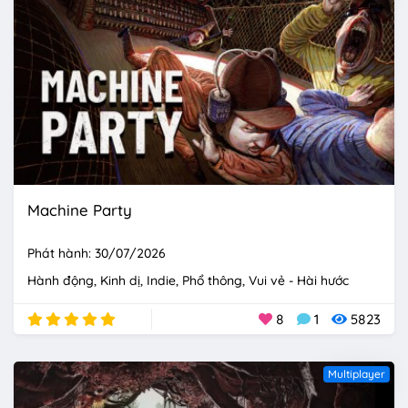
Machine Party
Phát hành: 30/07/2026
Hành động
Kinh dị
Indie
Phổ thông
Vui vẻ - Hài hước
8
1
5823
Multiplayer