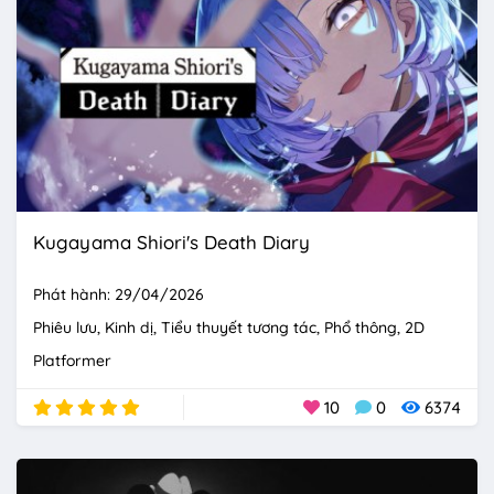
Kugayama Shiori's Death Diary
Phát hành: 29/04/2026
Phiêu lưu
Kinh dị
Tiểu thuyết tương tác
Phổ thông
2D
Platformer
10
0
6374