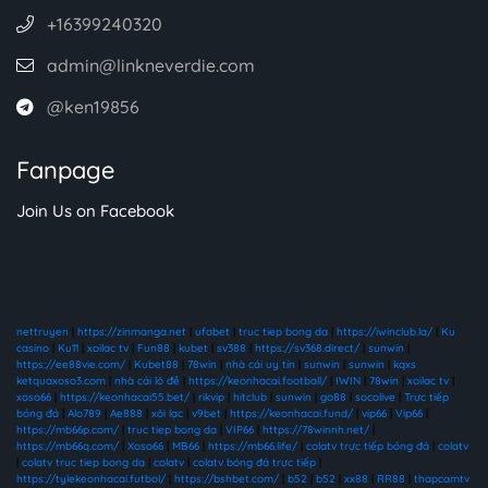
+16399240320
admin@linkneverdie.com
@ken19856
Fanpage
Join Us on Facebook
nettruyen
|
https://zinmanga.net
|
ufabet
|
truc tiep bong da
|
https://iwinclub.la/
|
Ku
casino
|
Ku11
|
xoilac tv
|
Fun88
|
kubet
|
sv388
|
https://sv368.direct/
|
sunwin
|
https://ee88vie.com/
|
Kubet88
|
78win
|
nhà cái uy tín
|
sunwin
|
sunwin
|
kqxs
ketquaxoso3.com
|
nhà cái lô đề
|
https://keonhacai.football/
|
IWIN
|
78win
|
xoilac tv
|
xoso66
|
https://keonhacai55.bet/
|
rikvip
|
hitclub
|
sunwin
|
go88
|
socolive
|
Trực tiếp
bóng đá
|
Alo789
|
Ae888
|
xôi lạc
|
v9bet
|
https://keonhacai.fund/
|
vip66
|
Vip66
|
https://mb66p.com/
|
truc tiep bong da
|
VIP66
|
https://78winnh.net/
|
https://mb66q.com/
|
Xoso66
|
MB66
|
https://mb66.life/
|
colatv trực tiếp bóng đá
|
colatv
|
colatv truc tiep bong da
|
colatv
|
colatv bóng đá trực tiếp
|
https://tylekeonhacai.futbol/
|
https://bshbet.com/
|
b52
|
b52
|
xx88
|
RR88
|
thapcamtv