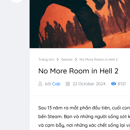
Trang chủ
Games
No More Room in Hell 2
No More Room in Hell 2
bởi
Cab
22 October 2024
8121
Sau 13 năm ra mắt phần đầu tiên, cuối cù
bến Steam. Bạn và những người sống sót k
và cạm bẫy, nơi những xác chết sống lại và 