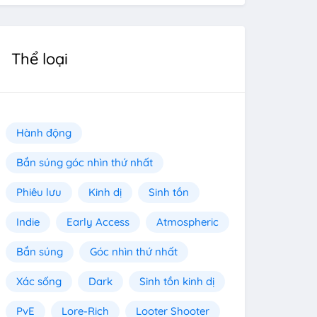
Thể loại
Hành động
Bắn súng góc nhìn thứ nhất
Phiêu lưu
Kinh dị
Sinh tồn
Indie
Early Access
Atmospheric
Bắn súng
Góc nhìn thứ nhất
Xác sống
Dark
Sinh tồn kinh dị
PvE
Lore-Rich
Looter Shooter