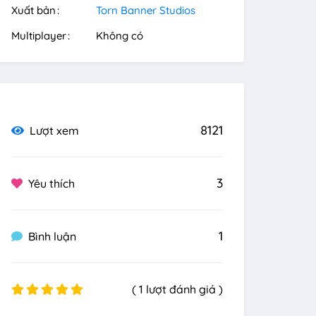
Xuất bản
Torn Banner Studios
Multiplayer
Không có
8121
Lượt xem
3
Yêu thích
1
Bình luận
( 1 lượt đánh giá )