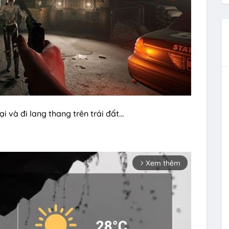
ại và đi lang thang trên trái đất…
Xem thêm
arrow_forward_ios