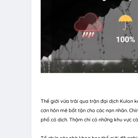
Thế giới vừa trải qua trận đại dịch Kulon 
cơn hôn mê bất tận cho các nạn nhân. Chí
phố có dịch. Thậm chí có những khu vực cò
Tổ chức các nhà khoa học thế giới đã nghi