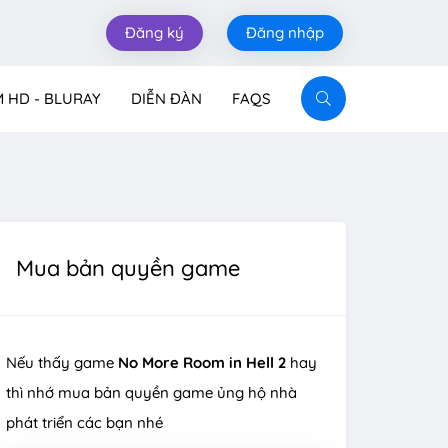
Đăng ký
Đăng nhập
M HD - BLURAY
DIỄN ĐÀN
FAQS
Mua bản quyền game
Nếu thấy game
No More Room in Hell 2
hay
thì nhớ mua bản quyền game ủng hộ nhà
phát triển các bạn nhé