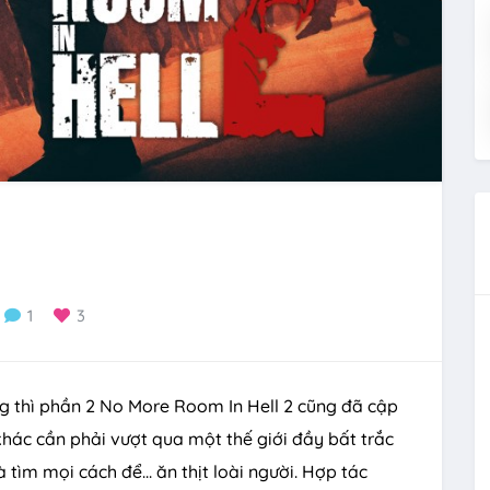
1
3
ng thì phần 2 No More Room In Hell 2 cũng đã cập
hác cần phải vượt qua một thế giới đầy bất trắc
tìm mọi cách để... ăn thịt loài người. Hợp tác