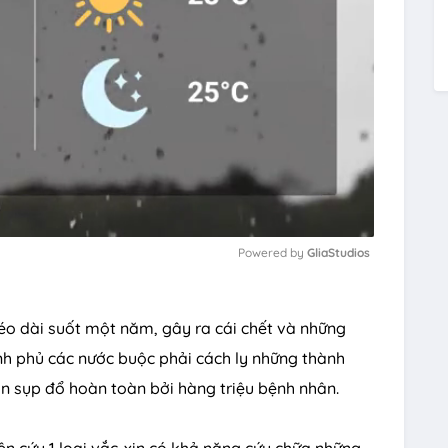
Powered by 
GliaStudios
M
kéo dài suốt một năm, gây ra cái chết và những
u
nh phủ các nước buộc phải cách ly những thành
t
n sụp đổ hoàn toàn bởi hàng triệu bệnh nhân.
e
ên cứu 1 loại vắc-xin có khả năng cứu chữa những