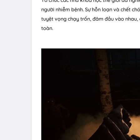
người nhiễm bệnh. Sự hỗn loạn và chết ch
tuyệt vọng chạy trốn, đâm đầu vào nhau, c
toàn.