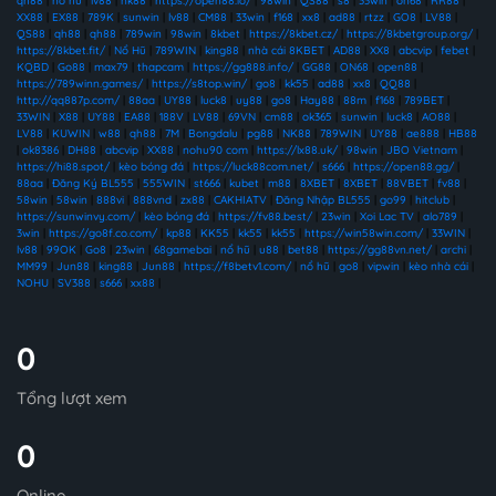
qh88
|
nổ hũ
|
lv88
|
nk88
|
https://open88.io/
|
98win
|
QS88
|
s8
|
33win
|
on68
|
RR88
|
XX88
|
EX88
|
789K
|
sunwin
|
lv88
|
CM88
|
33win
|
f168
|
xx8
|
ad88
|
rtzz
|
GO8
|
LV88
|
QS88
|
qh88
|
qh88
|
789win
|
98win
|
8kbet
|
https://8kbet.cz/
|
https://8kbetgroup.org/
|
https://8kbet.fit/
|
Nổ Hũ
|
789WIN
|
king88
|
nhà cái 8KBET
|
AD88
|
XX8
|
abcvip
|
febet
|
KQBD
|
Go88
|
max79
|
thapcam
|
https://gg888.info/
|
GG88
|
ON68
|
open88
|
https://789winn.games/
|
https://s8top.win/
|
go8
|
kk55
|
ad88
|
xx8
|
QQ88
|
http://qq887p.com/
|
88aa
|
UY88
|
luck8
|
uy88
|
go8
|
Hay88
|
88m
|
f168
|
789BET
|
33WIN
|
X88
|
UY88
|
EA88
|
188V
|
LV88
|
69VN
|
cm88
|
ok365
|
sunwin
|
luck8
|
AO88
|
LV88
|
KUWIN
|
w88
|
qh88
|
7M
|
Bongdalu
|
pg88
|
NK88
|
789WIN
|
UY88
|
ae888
|
HB88
|
ok8386
|
DH88
|
abcvip
|
XX88
|
nohu90 com
|
https://lx88.uk/
|
98win
|
JBO Vietnam
|
https://hi88.spot/
|
kèo bóng đá
|
https://luck88com.net/
|
s666
|
https://open88.gg/
|
88aa
|
Đăng Ký BL555
|
555WIN
|
st666
|
kubet
|
m88
|
8XBET
|
8XBET
|
88VBET
|
fv88
|
58win
|
58win
|
888vi
|
888vnd
|
zx88
|
CAKHIATV
|
Đăng Nhập BL555
|
go99
|
hitclub
|
https://sunwinvy.com/
|
kèo bóng đá
|
https://fv88.best/
|
23win
|
Xoi Lac TV
|
alo789
|
3win
|
https://go8f.co.com/
|
kp88
|
KK55
|
kk55
|
kk55
|
https://win58win.com/
|
33WIN
|
lv88
|
99OK
|
Go8
|
23win
|
68gamebai
|
nổ hũ
|
u88
|
bet88
|
https://gg88vn.net/
|
archi
|
MM99
|
Jun88
|
king88
|
Jun88
|
https://f8betv1.com/
|
nổ hũ
|
go8
|
vipwin
|
kèo nhà cái
|
NOHU
|
SV388
|
s666
|
xx88
|
0
Tổng lượt xem
0
Online