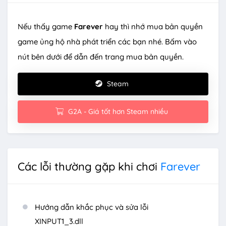
Nếu thấy game
Farever
hay thì nhớ mua bản quyền
game ủng hộ nhà phát triển các bạn nhé. Bấm vào
nút bên dưới để dẫn đến trang mua bản quyền.
Steam
G2A - Giá tốt hơn Steam nhiều
Các lỗi thường gặp khi chơi
Farever
Hướng dẫn khắc phục và sửa lỗi
XINPUT1_3.dll