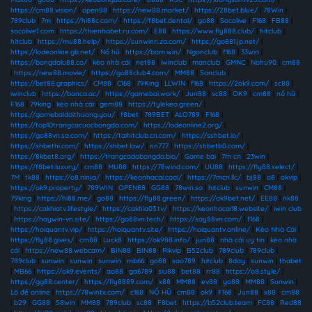
https://cm88.vision/
|
open88
|
https://new88.market/
|
https://28bet.blue/
|
78Win
|
789club
|
7m
|
https://hi88c.com/
|
https://f8bet.dental/
|
go88
|
Socolive
|
F168
|
FB88
|
socolive1 com
|
https://thienhabet.ru.com/
|
E88
|
https://www.fly888.club/
|
hitclub
|
hitclub
|
https://mu88.help/
|
https://sunwinn.za.com/
|
https://go881.jp.net/
|
https://lodeonline.gb.net/
|
Nổ hũ
|
https://bom.win/
|
Ngonclub
|
f168
|
33win
|
https://bongdalu88.co/
|
kèo nhà cái
|
net88
|
iwinclub
|
manclub
|
GMNC
|
Nohu90
|
cm88
|
https://new88.movie/
|
https://go88club4.com/
|
MM88
|
Sanclub
|
https://bet88.graphics/
|
CM88
|
C168
|
79King
|
LLWIN
|
f168
|
https://2ok9.com/
|
sc88
|
iwinclub
|
https://banca.ac/
|
https://gamebai.work/
|
Jun88
|
sc88
|
OK9
|
cm88
|
nổ hũ
|
F168
|
79king
|
kèo nhà cái
|
gem88
|
https://tylekeo.green/
|
https://gamebaidoithuong.you/
|
f8bet
|
789BET
|
ALO789
|
F168
|
https://top10trangcacuocbongda.com/
|
https://lodeonline2.org/
|
https://go88vn.sa.com/
|
https://taihitclub.cn.com/
|
https://sshbet.io/
|
https://shbethi.com/
|
https://shbet.law/
|
nn777
|
https://shbetb0.com/
|
https://8kbet8.org/
|
https://trangcadobongda.bio/
|
Game bài
|
7m cn
|
23win
|
https://f8bet.luxury/
|
cm88
|
MU88
|
https://78wind.com/
|
UU88
|
https://fly88.select/
|
7M
|
tk88
|
https://o8.ninja/
|
https://keonhacai.cool/
|
https://7mcn.llc/
|
bj88
|
o8
|
okvip
|
https://ok9.property/
|
789WIN
|
OPEN88
|
GG88
|
78win.so
|
hitclub
|
sunwin
|
CM88
|
79king
|
https://hi88.me/
|
go88
|
https://fly88.green/
|
https://ok9bet.net/
|
EE88
|
nk88
|
https://cakhiatv.lifestyle/
|
https://cakhia03.tv/
|
https://keonhacai18.website/
|
iwin club
|
https://haywin-vn.site/
|
https://go88vn.tech/
|
https://say88vn.com/
|
f168
|
https://hoiquantv.vip/
|
https://hoiquantv.site/
|
https://hoiquantv.online/
|
Kèo Nhà Cái
|
https://fly88.gives/
|
cm88
|
Luck8
|
https://ok988.info/
|
jun88
|
nhà cái uy tín
|
kèo nhà
cái
|
https://new88.webcam/
|
BIN88
|
BIN88
|
Rikvip
|
B52club
|
789club
|
789club
|
789club
|
sunwin
|
sunwin
|
sunwin
|
mb66
|
go88
|
sao789
|
hitclub
|
8day
|
sunwin
|
thabet
|
MB66
|
https://ok9.events/
|
ao88
|
ga6789
|
siu88
|
bet88
|
rr88
|
https://o8.style/
|
https://gg88.center/
|
https://fly8889.com/
|
x88
|
MM88
|
ev88
|
yo88
|
MM88
|
Sunwin
|
Lô đề online
|
https://78wintx.com/
|
c168
|
NỔ HŨ
|
cm88
|
ok9
|
F168
|
Jun88
|
x88
|
cm88
|
b29
|
GG88
|
58win
|
MM88
|
789club
|
sc88
|
F8bet
|
https://b52club.team
|
FC88
|
Red88