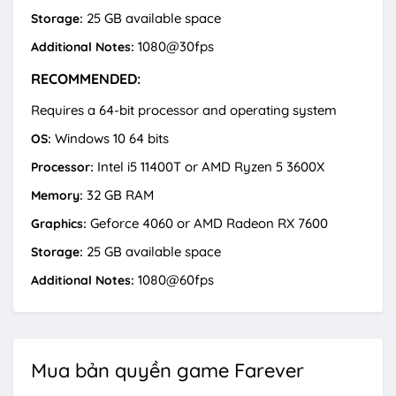
25 GB available space
Storage:
1080@30fps
Additional Notes:
RECOMMENDED:
Requires a 64-bit processor and operating system
Windows 10 64 bits
OS:
Intel i5 11400T or AMD Ryzen 5 3600X
Processor:
32 GB RAM
Memory:
Geforce 4060 or AMD Radeon RX 7600
Graphics:
25 GB available space
Storage:
1080@60fps
Additional Notes:
Mua bản quyền game Farever