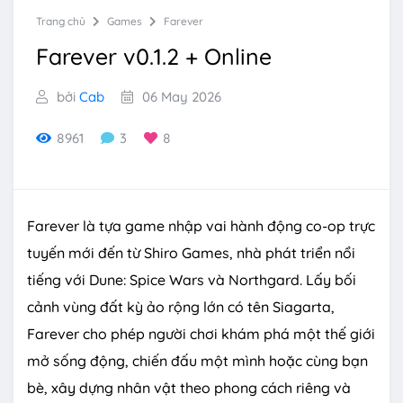
Trang chủ
Games
Farever
Farever v0.1.2 + Online
bởi
Cab
06 May 2026
8961
3
8
Farever là tựa game nhập vai hành động co-op trực
tuyến mới đến từ Shiro Games, nhà phát triển nổi
tiếng với Dune: Spice Wars và Northgard. Lấy bối
cảnh vùng đất kỳ ảo rộng lớn có tên Siagarta,
Farever cho phép người chơi khám phá một thế giới
mở sống động, chiến đấu một mình hoặc cùng bạn
bè, xây dựng nhân vật theo phong cách riêng và