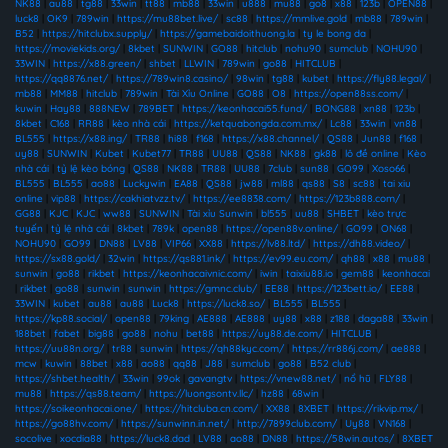
NK88
|
au88
|
tg88
|
33win
|
tt88
|
mb88
|
33win
|
u888
|
mu88
|
go8
|
x88
|
123b
|
OPEN88
|
luck8
|
OK9
|
789win
|
https://mu88bet.live/
|
sc88
|
https://mmlive.gold
|
mb88
|
789win
|
B52
|
https://hitclubx.supply/
|
https://gamebaidoithuong.la
|
ty le bong da
|
https://moviekids.org/
|
8kbet
|
SUNWIN
|
GO88
|
hitclub
|
nohu90
|
sumclub
|
NOHU90
|
33WIN
|
https://x88.green/
|
shbet
|
LLWIN
|
789win
|
go88
|
HITCLUB
|
https://qq8876.net/
|
https://789win8.casino/
|
98win
|
tg88
|
kubet
|
https://fly88.legal/
|
mb88
|
MM88
|
hitclub
|
789win
|
Tài Xỉu Online
|
GO88
|
O8
|
https://open88ss.com/
|
kuwin
|
Hay88
|
888NEW
|
789BET
|
https://keonhacai55.fund/
|
BONG88
|
xn88
|
123b
|
8kbet
|
C168
|
RR88
|
kèo nhà cái
|
https://ketquabongda.com.mx/
|
Lc88
|
33win
|
vn88
|
BL555
|
https://x88.ing/
|
TR88
|
hi88
|
f168
|
https://x88.channel/
|
QS88
|
Jun88
|
f168
|
uy88
|
SUNWIN
|
Kubet
|
Kubet77
|
TR88
|
UU88
|
QS88
|
NK88
|
gk88
|
lô đề online
|
Kèo
nhà cái
|
tỷ lệ kèo bóng
|
QS88
|
NK88
|
TR88
|
UU88
|
7club
|
sun88
|
GO99
|
Xoso66
|
BL555
|
BL555
|
ao88
|
Luckywin
|
EA88
|
QS88
|
jw88
|
ml88
|
qs88
|
S8
|
sc88
|
tai xiu
online
|
vip88
|
https://cakhiatvzz.tv/
|
https://ee8838.com/
|
https://123b888.com/
|
GG88
|
KJC
|
KJC
|
ww88
|
SUNWIN
|
Tài xỉu Sunwin
|
bl555
|
uu88
|
SHBET
|
kèo trực
tuyến
|
tỷ lệ nhà cái
|
8kbet
|
789k
|
open88
|
https://open88v.online/
|
GO99
|
ON68
|
NOHU90
|
GO99
|
DN88
|
LV88
|
VIP66
|
XX88
|
https://lv88.ltd/
|
https://dh88.video/
|
https://sx88.gold/
|
32win
|
https://qs881.ink/
|
https://ev99.eu.com/
|
qh88
|
x88
|
mu88
|
sunwin
|
go88
|
rikbet
|
https://keonhacaivnic.com/
|
iwin
|
taixiu88.io
|
gem88
|
keonhacai
|
rikbet
|
go88
|
sunwin
|
sunwin
|
https://gmnc.club/
|
EE88
|
https://123bett.io/
|
EE88
|
33WIN
|
kubet
|
au88
|
au88
|
Luck8
|
https://luck8.so/
|
BL555
|
BL555
|
https://kp88.social/
|
open88
|
79king
|
AE888
|
AE888
|
uy88
|
x88
|
z188
|
daga88
|
33win
|
188bet
|
fabet
|
big88
|
go88
|
nohu
|
bet88
|
https://uy88.de.com/
|
HITCLUB
|
https://uu88n.org/
|
tr88
|
sunwin
|
https://qh88kyc.com/
|
https://rr886j.com/
|
ae888
|
mcw
|
kuwin
|
88bet
|
x88
|
ao88
|
qq88
|
J88
|
sumclub
|
go88
|
B52 club
|
https://shbet.health/
|
33win
|
99ok
|
gavangtv
|
https://vnew88.net/
|
nổ hũ
|
FLY88
|
mu88
|
https://qs88.team/
|
https://luongsontv.llc/
|
hz88
|
68win
|
https://soikeonhacai.one/
|
https://hitcluba.cn.com/
|
XX88
|
8XBET
|
https://rikvip.mx/
|
https://go88hv.com/
|
https://sunwinn.in.net/
|
http://7899club.com/
|
Uy88
|
VN168
|
socolive
|
xocdia88
|
https://luck8.dad
|
LV88
|
ao88
|
DN88
|
https://58win.autos/
|
8XBET