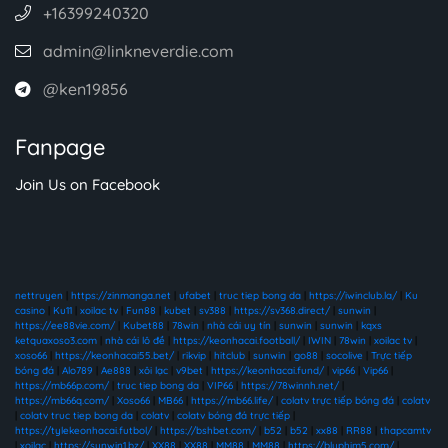
+16399240320
admin@linkneverdie.com
@ken19856
Fanpage
Join Us on Facebook
nettruyen
|
https://zinmanga.net
|
ufabet
|
truc tiep bong da
|
https://iwinclub.la/
|
Ku
casino
|
Ku11
|
xoilac tv
|
Fun88
|
kubet
|
sv388
|
https://sv368.direct/
|
sunwin
|
https://ee88vie.com/
|
Kubet88
|
78win
|
nhà cái uy tín
|
sunwin
|
sunwin
|
kqxs
ketquaxoso3.com
|
nhà cái lô đề
|
https://keonhacai.football/
|
IWIN
|
78win
|
xoilac tv
|
xoso66
|
https://keonhacai55.bet/
|
rikvip
|
hitclub
|
sunwin
|
go88
|
socolive
|
Trực tiếp
bóng đá
|
Alo789
|
Ae888
|
xôi lạc
|
v9bet
|
https://keonhacai.fund/
|
vip66
|
Vip66
|
https://mb66p.com/
|
truc tiep bong da
|
VIP66
|
https://78winnh.net/
|
https://mb66q.com/
|
Xoso66
|
MB66
|
https://mb66.life/
|
colatv trực tiếp bóng đá
|
colatv
|
colatv truc tiep bong da
|
colatv
|
colatv bóng đá trực tiếp
|
https://tylekeonhacai.futbol/
|
https://bshbet.com/
|
b52
|
b52
|
xx88
|
RR88
|
thapcamtv
|
xoilac
|
https://sunwin1.bz/
|
XX88
|
XX88
|
MM88
|
MM88
|
https://bluphim5.com/
|