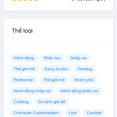
Thể loại
Hành động
Phiêu lưu
Nhập vai
Thế giới mở
Early Access
Fantasy
Platformer
Thế giới mở
Khám phá
Hành động nhập vai
Hành động phiêu lưu
Crafting
Đi cảnh giải đố
Character Customization
Loot
Combat