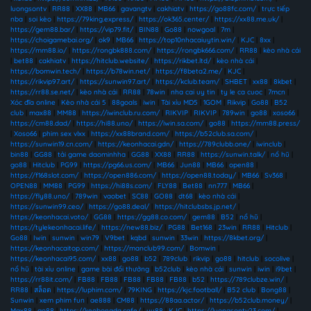
luongsontv
|
RR88
|
XX88
|
MB66
|
gavangtv
|
cakhiatv
|
https://go88fc.com/
|
trực tiếp
nba
|
soi kèo
|
https://79king.express/
|
https://ok365.center/
|
https://xx88.me.uk/
|
https://gem88.bar/
|
https://vip79.fit/
|
BIN88
|
Go88
|
nowgoal
|
7m
|
https://choigamebai.org/
|
ok9
|
MB66
|
https://top10nhacaiuytin.win/
|
KJC
|
8xx
|
https://mm88.io/
|
https://rongbk888.com/
|
https://rongbk666.com/
|
RR88
|
kèo nhà cái
|
bet88
|
cakhiatv
|
https://hitclub.website/
|
https://rikbet.ltd/
|
kèo nhà cái
|
https://bomwin.tech/
|
https://b78win.net/
|
https://f8beta2.me/
|
KJC
|
https://rikvip97.art/
|
https://sunwin97.art/
|
https://kclub.team/
|
SHBET
|
xx88
|
8kbet
|
https://rr88.se.net/
|
kèo nhà cái
|
RR88
|
78win
|
nha cai uy tin
|
ty le ca cuoc
|
7mcn
|
Xóc đĩa online
|
Kèo nhà cái 5
|
88goals
|
iwin
|
Tài xỉu MD5
|
1GOM
|
Rikvip
|
Go88
|
B52
club
|
max88
|
MM88
|
https://iwinclub.ru.com/
|
RIKVIP
|
RIKVIP
|
789win
|
go88
|
xoso66
|
https://cm88.dad/
|
https://hi88.uno/
|
https://iwin.sa.com/
|
go88
|
https://mm88.press/
|
Xoso66
|
phim sex vlxx
|
https://xx88brand.com/
|
https://b52club.sa.com/
|
https://sunwin19.cn.com/
|
https://keonhacai.gdn/
|
https://789clubb.one/
|
iwinclub
|
bin88
|
GG88
|
tải game daominhha
|
GG88
|
XX88
|
RR88
|
https://sunwin.talk/
|
nổ hũ
|
go88
|
Hitclub
|
PG99
|
https://pg66.us.com/
|
MB66
|
Jun88
|
MB66
|
open88
|
https://f168slot.com/
|
https://open886.com/
|
https://open88.today/
|
MB66
|
Sv368
|
OPEN88
|
MM88
|
PG99
|
https://hi88s.com/
|
FLY88
|
Bet88
|
nn777
|
MB66
|
https://fly88.uno/
|
789win
|
vaobet
|
SC88
|
GO88
|
dt68
|
kèo nhà cái
|
https://sunwin99.ceo/
|
https://go88.deal/
|
https://hitclubsbs.jp.net/
|
https://keonhacai.voto/
|
GG88
|
https://gg88.co.com/
|
gem88
|
B52
|
nổ hũ
|
https://tylekeonhacai.life/
|
https://new88.biz/
|
PG88
|
Bet168
|
23win
|
RR88
|
Hitclub
|
Go88
|
Iwin
|
sunwin
|
win79
|
V9bet
|
kqbd
|
sunwin
|
33win
|
https://8kbet.org/
|
https://keonhacaitop.com/
|
https://manclub99.com/
|
Bomwin
|
https://keonhacai95.com/
|
xx88
|
go88
|
b52
|
789club
|
rikvip
|
go88
|
hitclub
|
socolive
|
nổ hũ
|
tài xỉu online
|
game bài đổi thưởng
|
b52club
|
kèo nhà cái
|
sunwin
|
iwin
|
i9bet
|
https://rr88it.com/
|
FB88
|
FB88
|
FB88
|
FB88
|
FB88
|
b52
|
https://789clubze.win/
|
RR88
|
สล็อต
|
https://luphim.com/
|
79KING
|
https://kjc.football/
|
B52 club
|
Bong88
|
Sunwin
|
xem phim fun
|
ae888
|
CM88
|
https://88aa.actor/
|
https://b52club.money/
|
Max88
|
go88
|
https://keobongda.cafe/
|
uu88
|
KJC
|
https://luongsontv23.com/
|