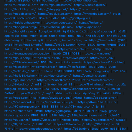
|
https://hi88.pink/
|
cm88
|
kèo nhà cái
|
https://tylekeonhacai.top/
|
https://789clubb.uk.net/
|
https://go888.sa.com/
|
https://iwinclub.jp.net/
|
https://hitclubb.jp.net/
|
https://rikvipp.jp.net/
|
https://taixiu.jp.net/
|
https://go88b.co.com/
|
https://789club1.co.com/
|
https://iwinclub86.co.com/
|
MB66
|
good88
|
ko66
|
nohu90
|
B52Club
|
k8cc
|
https://go88play.site
|
https://tylekeonhacai.vin/
|
https://bongdaso.team/
|
https://7m.band/
|
https://bongdalu.army/
|
https://nhacaiuytin.moi/
|
https://kqbd.one/
|
https://bong88.se.net/
|
Bongdalu
|
fb88
|
tỷ lệ kèo nhà cái
|
trang cá cược uy tín
|
lô đề
|
app tài xỉu
|
fb88
|
vsbet
|
uk88
|
fabet
|
fb88
|
fb88
|
fb88
|
nhà cái uy tín
|
nhà cái uy tín
|
nhà cái uy tín
|
nhà cái uy tín
|
nhà cái uy tín
|
nhà cái uy tín
|
https://7mcn.voto/
|
QS88
|
cm88
|
https://qq88.media/
|
https://ok99678.com/
|
77win
|
88XX
|
Rikvip
|
V9Bet
|
SC88
|
TẢI SUN WIN
|
Da88
|
Hitclub
|
Hitclub
|
https://ok9.watch/
|
https://fly88.deal/
|
https://trangcacuocbongda.bio/
|
hitclub
|
Z188
|
AO88
|
https://sunwin.guru/
|
https://go88.baby/
|
https://hitclub.cab/
|
https://iwin.page/
|
https://b52.you/
|
https://789club-ceo.net/
|
B52
|
Gemwin
|
rikvip
|
sunwin
|
https://keonhacai55.mobile/
|
https://hi88.chat/
|
https://ok9.press/
|
https://hi88fz.com/
|
sc88
|
Jun88
|
SC88
|
https://sc88.day/
|
SC88
|
SUNWIN
|
8DAY
|
188BET
|
NOHUWIN
|
8day
|
rikvip
|
b52
|
b52
|
https://hello88.kitchen/
|
https://1gom2.co.com/
|
https://bomwin.cn.com/
|
https://go88net.com/
|
https://b52club68.com/
|
23win
|
https://rikbet1.cn.com/
|
https://8xbetlt.com/
|
m88
|
tỷ lệ kèo nhà cái
|
88I
|
https://78winni.net/
|
xoilac trực tiếp
bóng đá
|
xoso66
|
Socolive
|
8XX
|
Vip66
|
https://keonhacai.international/
|
SumClub
|
IWIN68
|
https://79king1.fun/
|
uy88
|
shbet
|
colatv trực tiếp bóng đá
|
cakhia
|
789bet
|
https://ea88.bio/
|
F168
|
https://b52club.study/
|
79king
|
https://bl555.systems/
|
https://c168.markets/
|
https://shbetk.net/
|
90phut
|
https://78win01.bet/
|
KK55
|
https://92lotterycom.us/
|
EE88
|
EE88
|
https://78wingenz.com/
|
jun88
|
https://789bets.biz/
|
MM88
|
https://gg88.guru/
|
789club
|
789club
|
rikvip
|
gmnc
|
hitclub
|
gavangtv
|
FB88
|
fb88
|
u888
|
https://u888.photo/
|
game nổ hũ
|
nohu90
|
https://u888j.net/
|
https://vnsc88.net/
|
hitclub
|
tg88
|
https://789bethp.com/
|
SHBET
|
https://fly88.co.com/
|
U888
|
c168
|
https://c168mov.com/
|
https://f168.dad/
|
uu88
|
79king
|
https://trangcadobongda.uk.net/
|
https://b52club.to
|
68gb
|
go99
|
au88
|
88xx
|