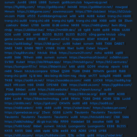
sunwin
|
Jun88
|
U888
|
U888
|
Sunwin
|
go88com.club
|
haywinvip.jp.net
|
https://fly888y.com/
|
https://go88p.one/
|
iWin68
|
https://go88bet.in.net/
|
nowgoal
|
Mmwin
|
https://c168game.com/
|
zowinmoi.com
|
https://789-club.best
|
https://b52club-
vn.com
|
PG88
|
vf555
|
Fun88dangnhap.net
|
w88
|
w88
|
AU88
|
kubet
|
trang chủ mb88
|
trang chủ au88
|
trang chủ x88
|
trang chủ tg88
|
trang chủ c168
|
XX88
|
xx88
|
S8
|
33win
|
cakhiatv
|
8kbet
|
UY88
|
bet88
|
lô đề online
|
NK88
|
https://nk88.gives/
|
llwin đăng
nhập
|
https://u888bet.live/
|
https://mm88t.dev/
|
s8
|
tg88
|
hz88
|
qs88
|
MB66
|
UU88
|
GO8
|
uu88
|
SC88
|
on68
|
BL555
|
BL555
|
BL555
|
BL555
|
cổng game hitclub
|
cổng
game sunwin
|
8XBET
|
8XBET
|
sunwin nổ hũ
|
thapcam
|
8DAY
|
KING88
|
j88
|
https://qs88.baby/
|
https://c168.guru/
|
uu88
|
hubet
|
sunwin
|
hi88
|
TX88
|
DABET
|
DA88
|
TA88
|
SIN88
|
11BET
|
VIN88
|
DU88
|
9bet
|
bu88
|
Oxbet
|
haywin
|
https://say88vn.site/
|
hitclub
|
99ok
|
https://sunwin29.com/
|
nohu
|
az888
|
ug88
|
ea88
|
S666
|
789win
|
s666
|
sunwin
|
sunwin
|
https://keonhacai5.boats/
|
sv368hn.com
|
SV388
|
Kubet
|
https://alo789apk.app/
|
https://hitclub1.guru/
|
https://b52.ventures/
|
https://luongson117.tv/
|
https://8kbettt.co/
|
lv88
|
qh88
|
GO99
|
nhatvip
|
vipwin
|
tr88
|
nk88
|
56win
|
hitclub.compare
|
123bet
|
QS88
|
TG88
|
DN88
|
789WIN
|
gem88
|
fb88
|
trang chủ go88
|
tỷ lệ kèo
|
kèo bóng đá hôm nay
|
rikvip
|
vin777
|
lucky88
|
mb88
|
ao88
|
TK88
|
https://ao88.uk.net/
|
https://xoso66a.co.com/
|
nk88
|
LUCK8
|
https://ao88y.top
|
6623
|
H19.com
|
tt88
|
DN88
|
OPEN88
|
C168
|
https://xx88.uk.com/
|
https://gg88se.com/
|
PG66
|
88kbet
|
uu88
|
https://lc88.website/
|
https://vipwin.luxury/
|
au88
|
grandpashabet
|
EE88
|
https://88i.mobile/
|
https://88m.ae.org/
|
88M
|
88M
|
AO88
|
88M
|
Luck8
|
https://88aa.technology
|
jw88
|
98Win
|
TG88
|
DH88
|
AO88
|
123B
|
Luck8
|
https://dn88s.net/
|
https://go8.onl/
|
OKWIN
|
ao88
|
x88
|
https://ao88.cx/
|
https://nk88.select/
|
tr88
|
nk88
|
uu88
|
https://vsbet.love/
|
https://soikeo.jpn.com/
|
https://gamebai.ae.org/
|
23win
|
GG88
|
LLWIN
|
Tieulamtv
|
Tieulamtv
|
Tieulamtv
|
Tieulamtv
|
Tieulamtv
|
Tieulamtv
|
Tieulamtv
|
vu88
|
https://hitclub88.net/
|
C168
|
S666
|
https://s666.holiday/
|
đá gà trực tiếp
|
RR99
|
Vaidebet
|
S8
|
socolive
|
tk88
|
S8
|
https://fv88.food/
|
86bet
|
sunwin
|
hitclub
|
Luongsontv
|
Luongsontv
|
EE88
|
BL555
|
KK55
|
KK55
|
S666
|
s666
|
vip66
|
123b
|
ee88
|
XX8
|
AD88
|
UY88
|
UY88
|
https://s88.za.com/
|
https://hz88site.com
|
123b
|
sv388
|
qs88
|
https://vsbet.link/
|