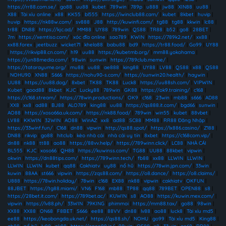
https://rr88.com.se/
|
go88
|
uu88
|
kubet
|
789win
|
789p
|
u888
|
jw88
|
XIN88
|
uu88
|
X88
|
Tài xỉu online
|
x88
|
KK55
|
bl555
|
https://iwinclub88.cam/
|
kubet
|
8kbet
|
huvip
|
huvip
|
https://nk88w.com/
|
sv888
|
J88
|
http://kuwinfi.com/
|
tg88
|
tg88
|
kkwin
|
lc88
|
tr88
|
DN88
|
https://kjc.ad/
|
MM88
|
UY88
|
789win
|
QS88
|
TR88
|
b52
|
go8
|
28BET
|
7m
|
https://xemtiso.com/
|
xóc đĩa online
|
sao789
|
KWIN
|
https://789k2.net/
|
xx88
|
xx88.forex
|
jeetbuzz
|
wicket71
|
khela88
|
babu88
|
bd9
|
https://tr88.food/
|
Go99
|
UY88
|
https://rikvip88.cn.com/
|
h19
|
uu88
|
https://kubetmb.org/
|
mm88.yokohama
|
https://jun88media.com/
|
98win
|
sunwin
|
https://789club.meme/
|
https://tatarayume.org/
|
mu88
|
uu88
|
ae888
|
king88
|
UY88
|
LV88
|
QS88
|
x88
|
QS88
|
NOHU90
|
XN88
|
S666
|
https://nohu90-s.com/
|
https://sunwin20.health/
|
haywin
|
UU88
|
https://uu88.dog/
|
8xbet
|
TK88
|
TK88
|
Luck8
|
https://uu88sh.com/
|
VIPWIN
|
Kubet
|
good88
|
8kbet
|
KJC
|
Lucky88
|
789win
|
GK88
|
https://ok9.training/
|
c168
|
https://c168.stream/
|
https://78win.productions/
|
OK9
|
c168
|
23win
|
mb88
|
s666
|
AD88
|
XX8
|
xx8
|
ad88
|
BJ88
|
ALO789
|
king88
|
uu88
|
https://qs888.it.com/
|
bgd66
|
sunwin
|
AO88
|
https://xoso66a.uk.com/
|
https://nk88.food/
|
789win
|
win55
|
kubet
|
88vbet
|
LV88
|
KKWIN
|
32WIN
|
AO88
|
WinAZ
|
xx8
|
ad88
|
SC88
|
MM88
|
RR88 Đăng Nhập
|
https://33winf.fun/
|
C168
|
dn88
|
vipwin
|
http://qs88.spot/
|
https://lx886.casino/
|
Z188
|
DN88
|
rikvip
|
go88
|
hitclub
|
kèo nhà cái
|
nhà cái uy tín
|
8xbet
|
https://c168com.vip/
|
dn88
|
nk88
|
tt88
|
ao88
|
https://88vv.help/
|
https://789winn.click/
|
LC88
|
NHÀ CÁI
BL555
|
KJC
|
xoso66
|
QH88
|
https://kuwinss.com/
|
TG88
|
UU88
|
88kbet
|
vipwin
|
okwin
|
https://dn88tips.com/
|
https://789winn.tech/
|
fb88
|
xx88
|
LLWIN
|
LLWIN
|
LLWIN
|
LLWIN
|
kubet
|
qq88
|
Cakhiatv
|
uy88
|
nổ hũ
|
https://78win.jpn.com/
|
33win
|
kuwin
|
88AA
|
st666
|
vipwin
|
https://zqs88.com/
|
https://o8.dance/
|
https://o8.claims/
|
U888
|
https://78win.holiday/
|
78win
|
c168
|
EX88
|
nk88
|
vipwin
|
cakhiatv
|
OKFUN
|
88JBET
|
https://tg88.miami/
|
VN6
|
F168
|
mb88
|
TP88
|
qq88
|
789BET
|
OPEN88
|
s8
|
https://28bet.it.com/
|
https://789bet.ac/
|
KUWIN
|
s8
|
AO88
|
https://kuwin.mex.com/
|
vipwin
|
https://lv88.ph/
|
33WIN
|
79KING
|
phimmoi
|
https://mm88.tax/
|
go88
|
98win
|
XX88
|
XX88
|
ON68
|
F8BET
|
S666
|
ee88
|
88VV
|
dn88
|
lv88
|
ao88
|
luck8
|
Tài xỉu md5
|
ee88
|
https://keobongda.uk.net/
|
https://qs88.sh/
|
NOHU
|
go99
|
Tài xỉu md5
|
King88
|