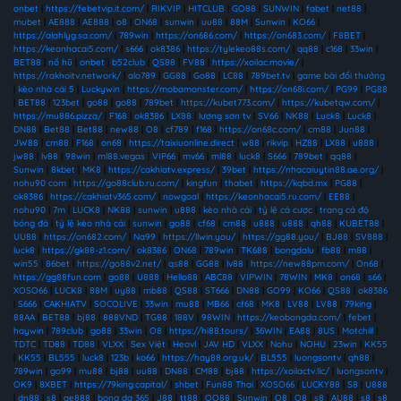
onbet
|
https://febetvip.it.com/
|
RIKVIP
|
HITCLUB
|
GO88
|
SUNWIN
|
fabet
|
net88
|
mubet
|
AE888
|
AE888
|
o8
|
ON68
|
sunwin
|
uu88
|
88M
|
Sunwin
|
KO66
|
https://alahlyg.sa.com/
|
789win
|
https://on686.com/
|
https://on683.com/
|
F8BET
|
https://keonhacai5.com/
|
s666
|
ok8386
|
https://tylekeo88s.com/
|
qq88
|
c168
|
33win
|
BET88
|
nổ hũ
|
onbet
|
b52club
|
QS88
|
FV88
|
https://xoilac.movie/
|
https://rakhoitv.network/
|
alo789
|
GG88
|
Go88
|
LC88
|
789bet.tv
|
game bài đổi thưởng
|
kèo nhà cái 5
|
Luckywin
|
https://mobamonster.com/
|
https://on68i.com/
|
PG99
|
PG88
|
BET88
|
123bet
|
go88
|
go88
|
789bet
|
https://kubet773.com/
|
https://kubetqw.com/
|
https://mu886.pizza/
|
F168
|
ok8386
|
LX88
|
lương sơn tv
|
SV66
|
NK88
|
Luck8
|
Luck8
|
DN88
|
Bet88
|
Bet88
|
new88
|
O8
|
cf789
|
f168
|
https://on68c.com/
|
cm88
|
Jun88
|
JW88
|
cm88
|
F168
|
on68
|
https://taixiuonline.direct
|
w88
|
rikvip
|
HZ88
|
LX88
|
u888
|
jw88
|
lv88
|
98win
|
ml88.vegas
|
VIP66
|
mv66
|
ml88
|
luck8
|
S666
|
789bet
|
qq88
|
Sunwin
|
8kbet
|
MK8
|
https://cakhiatv.express/
|
39bet
|
https://nhacaiuytin88.ae.org/
|
nohu90 com
|
https://go88club.ru.com/
|
kingfun
|
thabet
|
https://kqbd.mx
|
PG88
|
ok8386
|
https://cakhiatv365.com/
|
nowgoal
|
https://keonhacai5.ru.com/
|
EE88
|
nohu90
|
7m
|
LUCK8
|
NK88
|
sunwin
|
u888
|
kèo nhà cái
|
tỷ lệ cá cược
|
trang cá độ
bóng đá
|
tỷ lệ kèo nhà cái
|
sunwin
|
go88
|
cf68
|
cm88
|
u888
|
u888
|
qh88
|
KUBET88
|
UU88
|
https://on682.com/
|
Na99
|
https://llwin.you/
|
https://gg88.you/
|
BJ88
|
SV888
|
luck8
|
https://gk88-z1.com/
|
ok8386
|
ON68
|
789win
|
TK688
|
bongdalu
|
fb88
|
m88
|
win55
|
86bet
|
https://go88v2.net/
|
qs88
|
GG88
|
lv88
|
https://new88pm.com/
|
On68
|
https://gg88fun.com
|
go88
|
U888
|
Hello88
|
ABC88
|
VIPWIN
|
78WIN
|
MK8
|
on68
|
s66
|
XOSO66
|
LUCK8
|
88M
|
uy88
|
mb88
|
QS88
|
ST666
|
DN88
|
GO99
|
KO66
|
QS88
|
ok8386
|
S666
|
CAKHIATV
|
SOCOLIVE
|
33win
|
mu88
|
MB66
|
cf68
|
MK8
|
LV88
|
LV88
|
79king
|
88AA
|
BET88
|
bj88
|
888VND
|
TG88
|
188V
|
98WIN
|
https://keobongda.com/
|
febet
|
haywin
|
789club
|
go88
|
33win
|
O8
|
https://hi88.tours/
|
36WIN
|
EA88
|
8US
|
Motchill
|
TDTC
|
TD88
|
TD88
|
VLXX
|
Sex Việt
|
Heovl
|
JAV HD
|
VLXX
|
Nohu
|
NOHU
|
23win
|
KK55
|
KK55
|
BL555
|
luck8
|
123b
|
ko66
|
https://hay88.org.uk/
|
BL555
|
luongsontv
|
qh88
|
789win
|
go99
|
mu88
|
bj88
|
uu88
|
DN88
|
CM88
|
bj88
|
https://xoilactv.llc/
|
luongsontv
|
OK9
|
8XBET
|
https://79king.capital/
|
shbet
|
Fun88 Thai
|
XOSO66
|
LUCKY88
|
S8
|
U888
|
dn88
|
s8
|
ae888
|
bong da 365
|
J88
|
tt88
|
QQ88
|
Sunwin
|
O8
|
O8
|
s8
|
AU88
|
s8
|
s8