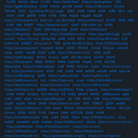
|
Fun88
|
Hitclub
|
68win
|
Fun88
|
https://qs88.free/
|
https://vipwin.green/
|
rr88
|
https://gg88.directory
|
GG88
|
hitclub
|
gem88
|
kubet
|
https://c168.zone/
|
Sunwin
|
79KING
|
23win
|
tỷ lệ bóng đá trực tuyến
|
U888
|
U888
|
hubet
|
ee88
|
ao88
|
88vv
|
x88
|
23win
|
dn88
|
ga888
|
vn168
|
vn168
|
vn168
|
Hay88
|
Hay88
|
Hay88
|
https://nhacaiuytin.ro/
|
Bom win
|
xóc đĩa online
|
https://ok9.show/
|
BL555
|
EE88
|
f168
|
uu88
|
c168
|
8XBET
|
https://8xbettaz.com/
|
Go99
|
123b chính chủ
|
AO88
|
https://91clubb.in/
|
TG88
|
Tg88 đăng nhập
|
Qh88
|
https://123b3.com/
|
http://c168.giving/
|
keonhacai
|
https://hello88a.co.com/
|
https://gameb52.app
|
Jun88
|
sunwin
|
https://7m.vin/
|
Game Bài
|
qs88
|
vn88
|
88VV
|
https://hay-88.in.net/
|
KJC
|
kubetvi.co
|
8KBET
|
lương sơn tv
|
F168
|
game bài đổi thưởng
|
https://789club1.today
|
https://sunwing.jp.net/
|
nowgoal
|
8xbet
|
WE88
|
789club
|
hitclub
|
b52club
|
iwinclub
|
rikvip
|
net88
|
max88
|
bin88
|
sc88
|
https://hitclub9.it.com/
|
XX88
|
dn88
|
https://go8f.design/
|
BL555
|
Sunwin
|
qq88
|
Xóc đĩa online
|
twin68
|
23WIN
|
https://55club.pro/
|
MB66
|
MMOO
|
HM88
|
Open88
|
Hay88
|
UY88
|
ALO789
|
68gamebai
|
https://uu88.nagoya/
|
sc88
|
RR88
|
b52club
|
Kubet
|
https://zowin.it.com
|
O8
|
https://sunwinvv.com/
|
bj 88
|
J188
|
UU88
|
nk88
|
ae888
|
xoso66
|
ee88
|
kqxs.vip
|
https://u888.gallery/
|
QS88
|
https://uy88.com.de/
|
https://uy88.in.net/
|
https://ea88.mex.com/
|
KJC
|
https://hbet.red/
|
LLwin
|
https://hitclub68.cn.com/
|
https://keonhacaitv.io/
|
https://sunwinn.cat/
|
https://sunwin68.cn.com/
|
https://hitclubvn.ch/
|
ok8386
|
https://sc88.link/
|
PG66
|
luckywin
|
https://mm88.report/
|
ON68
|
RR88
|
Kingfun
|
Kèo Nhà Cái
|
O8
|
EA88
|
68WIN
|
MMOO
|
u888ez.com
|
tg88
|
sc88
|
u888
|
u888
|
https://good88.gives/
|
j88
|
f168
|
RR88
|
C168
|
https://hi88com.biz/
|
say88
|
say88
|
28bet
|
ON68
|
https://kkwin.co.com/
|
789f
|
789BET
|
QS88
|
ae888
|
qs88
|
https://m88.actor/
|
bj88
|
8xbet
|
789win
|
https://nohu52.art
|
789win
|
789 club
|
Sunwin
|
GG88
|
NK88
|
FV88
|
Vipwin
|
EA88
|
HITCLUB
|
Go88
|
Vin88
|
https://hitclub88.studio/
|
lc88
|
uu88
|
mb88
|
23win
|
https://789bet7a.com/
|
winvn
|
Ae888
|
xocdia88
|
ao88
|
sodo66
|
https://bj88ac.com/
|
hitclub
|
https://sunwin1.com.co/
|
https://go88a.bid/
|
https://hitclub1.jpn.com/
|
https://iwin.it.com/
|
https://789club63.com/
|
https://rikvipv2.com/
|
https://rikvip3.jp.net/
|
https://keonhacai5.hot/
|
https://gamebaidoithuong1.io/
|
https://sunwin1.jp.net/
|