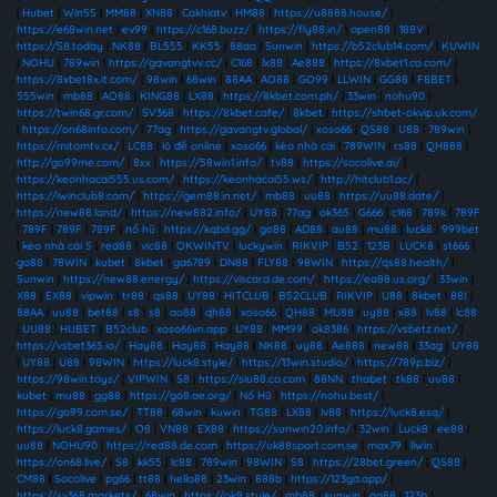
|
Hubet
|
Win55
|
MM88
|
XN88
|
Cakhiatv
|
HM88
|
https://u8888.house/
|
https://e68win.net
|
ev99
|
https://c168.buzz/
|
https://fly88.in/
|
open88
|
188V
|
https://S8.today
|
NK88
|
BL555
|
KK55
|
88aa
|
Sunwin
|
https://b52club14.com/
|
KUWIN
|
NOHU
|
789win
|
https://gavangtvv.cc/
|
C168
|
lx88
|
Ae888
|
https://8xbet1.co.com/
|
https://8xbet8x.it.com/
|
98win
|
68win
|
88AA
|
AO88
|
GO99
|
LLWIN
|
GG88
|
F8BET
|
555win
|
mb88
|
AO88
|
KING88
|
LX88
|
https://8kbet.com.ph/
|
33win
|
nohu90
|
https://twin68.gr.com/
|
SV368
|
https://8kbet.cafe/
|
8kbet
|
https://shbet-okvip.uk.com/
|
https://on68info.com/
|
77ag
|
https://gavangtv.global/
|
xoso66
|
QS88
|
U88
|
789win
|
https://mitomtv.cx/
|
LC88
|
lô đề online
|
xoso66
|
kèo nhà cái
|
789WIN
|
rs88
|
QH888
|
http://go99me.com/
|
8xx
|
https://58win1.info/
|
tv88
|
https://socolive.ai/
|
https://keonhacai555.us.com/
|
https://keonhacai55.ws/
|
http://hitclub1.ac/
|
https://iwinclub8.com/
|
https://gem88.in.net/
|
mb88
|
uu88
|
https://uu88.date/
|
https://new88.land/
|
https://new882.info/
|
UY88
|
77ag
|
ok365
|
G666
|
c168
|
789k
|
789F
|
789F
|
789F
|
789F
|
nổ hũ
|
https://kqbd.gg/
|
go88
|
AD88
|
au88
|
mu88
|
luck8
|
999bet
|
kèo nhà cái 5
|
red88
|
vic88
|
OKWINTV
|
luckywin
|
RIKVIP
|
B52
|
123B
|
LUCK8
|
st666
|
go88
|
78WIN
|
kubet
|
8kbet
|
ga6789
|
DN88
|
FLY88
|
98WIN
|
https://qs88.health/
|
Sunwin
|
https://new88.energy/
|
https://viscard.de.com/
|
https://ea88.us.org/
|
33win
|
X88
|
EX88
|
vipwin
|
tr88
|
qs88
|
UY88
|
HITCLUB
|
B52CLUB
|
RIKVIP
|
U88
|
8kbet
|
88I
|
88AA
|
uu88
|
bet88
|
s8
|
s8
|
ao88
|
qh88
|
xoso66
|
QH88
|
MU88
|
uy88
|
x88
|
lv88
|
lc88
|
UU88
|
HUBET
|
B52club
|
xoso66vn.app
|
UY88
|
MM99
|
ok8386
|
https://vsbetz.net/
|
https://vsbet365.io/
|
Hay88
|
Hay88
|
Hay88
|
NK88
|
uy88
|
Ae888
|
new88
|
33ag
|
UY88
|
UY88
|
U88
|
98WIN
|
https://luck8.style/
|
https://13win.studio/
|
https://789p.biz/
|
https://98win.toys/
|
VIPWIN
|
S8
|
https://siu88.co.com
|
88NN
|
thabet
|
tk88
|
uu88
|
kubet
|
mu88
|
gg88
|
https://go8.ae.org/
|
Nổ Hũ
|
https://nohu.best/
|
https://go99.com.se/
|
TT88
|
68win
|
kuwin
|
TG88
|
LX88
|
lv88
|
https://luck8.esq/
|
https://luck8.games/
|
O8
|
VN88
|
EX88
|
https://sunwin20.info/
|
32win
|
Luck8
|
ee88
|
uu88
|
NOHU90
|
https://red88.de.com
|
https://uk88sport.com.se
|
max79
|
llwin
|
https://on68.live/
|
S8
|
kk55
|
lc88
|
789win
|
98WIN
|
S8
|
https://28bet.green/
|
QS88
|
CM88
|
Socolive
|
pg66
|
tt88
|
hello88
|
23win
|
888b
|
https://123ga.app/
|
https://sv368.markets/
|
68win
|
https://ok9.style/
|
mb88
|
sunwin
|
qq88
|
123b
|