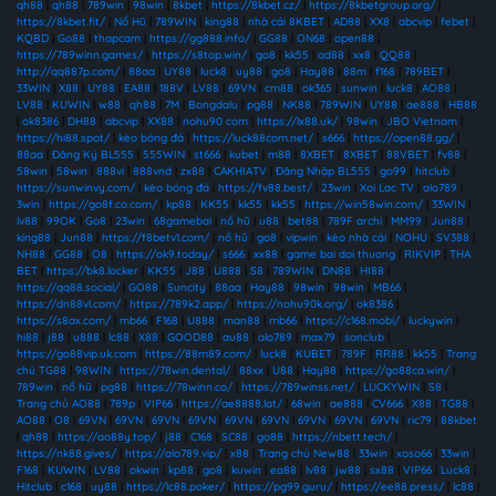
qh88
|
qh88
|
789win
|
98win
|
8kbet
|
https://8kbet.cz/
|
https://8kbetgroup.org/
|
https://8kbet.fit/
|
Nổ Hũ
|
789WIN
|
king88
|
nhà cái 8KBET
|
AD88
|
XX8
|
abcvip
|
febet
|
KQBD
|
Go88
|
thapcam
|
https://gg888.info/
|
GG88
|
ON68
|
open88
|
https://789winn.games/
|
https://s8top.win/
|
go8
|
kk55
|
ad88
|
xx8
|
QQ88
|
http://qq887p.com/
|
88aa
|
UY88
|
luck8
|
uy88
|
go8
|
Hay88
|
88m
|
f168
|
789BET
|
33WIN
|
X88
|
UY88
|
EA88
|
188V
|
LV88
|
69VN
|
cm88
|
ok365
|
sunwin
|
luck8
|
AO88
|
LV88
|
KUWIN
|
w88
|
qh88
|
7M
|
Bongdalu
|
pg88
|
NK88
|
789WIN
|
UY88
|
ae888
|
HB88
|
ok8386
|
DH88
|
abcvip
|
XX88
|
nohu90 com
|
https://lx88.uk/
|
98win
|
JBO Vietnam
|
https://hi88.spot/
|
kèo bóng đá
|
https://luck88com.net/
|
s666
|
https://open88.gg/
|
88aa
|
Đăng Ký BL555
|
555WIN
|
st666
|
kubet
|
m88
|
8XBET
|
8XBET
|
88VBET
|
fv88
|
58win
|
58win
|
888vi
|
888vnd
|
zx88
|
CAKHIATV
|
Đăng Nhập BL555
|
go99
|
hitclub
|
https://sunwinvy.com/
|
kèo bóng đá
|
https://fv88.best/
|
23win
|
Xoi Lac TV
|
alo789
|
3win
|
https://go8f.co.com/
|
kp88
|
KK55
|
kk55
|
kk55
|
https://win58win.com/
|
33WIN
|
lv88
|
99OK
|
Go8
|
23win
|
68gamebai
|
nổ hũ
|
u88
|
bet88
|
789F archi
|
MM99
|
Jun88
|
king88
|
Jun88
|
https://f8betv1.com/
|
nổ hũ
|
go8
|
vipwin
|
kèo nhà cái
|
NOHU
|
SV388
|
NH88
|
GG88
|
O8
|
https://ok9.today/
|
s666
|
xx88
|
game bai doi thuong
|
RIKVIP
|
THA
BET
|
https://bk8.locker
|
KK55
|
J88
|
U888
|
S8
|
789WIN
|
DN88
|
HI88
|
https://qq88.social/
|
GO88
|
Suncity
|
88aa
|
Hay88
|
98win
|
98win
|
MB66
|
https://dn88vl.com/
|
https://789k2.app/
|
https://nohu90k.org/
|
ok8386
|
https://s8ax.com/
|
mb66
|
F168
|
U888
|
man88
|
mb66
|
https://c168.mobi/
|
luckywin
|
hi88
|
j88
|
u888
|
lc88
|
X88
|
GOOD88
|
au88
|
alo789
|
max79
|
sonclub
|
https://go88vip.uk.com
|
https://88m89.com/
|
luck8
|
KUBET
|
789F
|
RR88
|
kk55
|
Trang
chủ TG88
|
98WIN
|
https://78win.dental/
|
88xx
|
U88
|
Hay88
|
https://go88ca.win/
|
789win
|
nổ hũ
|
pg88
|
https://78winn.co/
|
https://789winss.net/
|
LUCKYWIN
|
S8
|
Trang chủ AO88
|
789p
|
VIP66
|
https://ae8888.lat/
|
68win
|
ae888
|
CV666
|
X88
|
TG88
|
AO88
|
O8
|
69VN
|
69VN
|
69VN
|
69VN
|
69VN
|
69VN
|
69VN
|
69VN
|
69VN
|
ric79
|
88kbet
|
qh88
|
https://ao88y.top/
|
j88
|
C168
|
SC88
|
go88
|
https://nbett.tech/
|
https://nk88.gives/
|
https://alo789.vip/
|
x88
|
Trang chủ New88
|
33win
|
xoso66
|
33win
|
F168
|
KUWIN
|
LV88
|
okwin
|
kp88
|
go8
|
kuwin
|
ea88
|
lv88
|
jw88
|
sx88
|
VIP66
|
Luck8
|
Hitclub
|
c168
|
uy88
|
https://lc88.poker/
|
https://pg99.guru/
|
https://ee88.press/
|
lc88
|