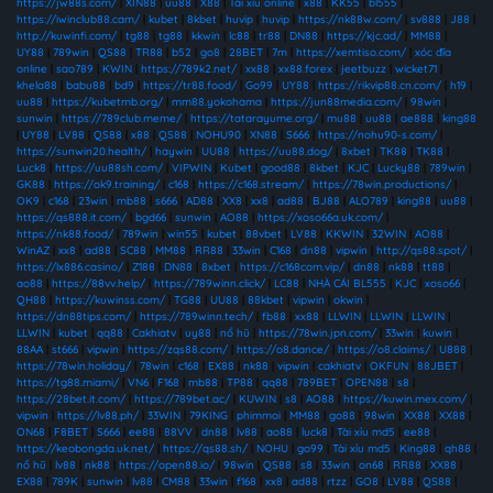
https://jw88s.com/
|
XIN88
|
uu88
|
X88
|
Tài xỉu online
|
x88
|
KK55
|
bl555
|
https://iwinclub88.cam/
|
kubet
|
8kbet
|
huvip
|
huvip
|
https://nk88w.com/
|
sv888
|
J88
|
http://kuwinfi.com/
|
tg88
|
tg88
|
kkwin
|
lc88
|
tr88
|
DN88
|
https://kjc.ad/
|
MM88
|
UY88
|
789win
|
QS88
|
TR88
|
b52
|
go8
|
28BET
|
7m
|
https://xemtiso.com/
|
xóc đĩa
online
|
sao789
|
KWIN
|
https://789k2.net/
|
xx88
|
xx88.forex
|
jeetbuzz
|
wicket71
|
khela88
|
babu88
|
bd9
|
https://tr88.food/
|
Go99
|
UY88
|
https://rikvip88.cn.com/
|
h19
|
uu88
|
https://kubetmb.org/
|
mm88.yokohama
|
https://jun88media.com/
|
98win
|
sunwin
|
https://789club.meme/
|
https://tatarayume.org/
|
mu88
|
uu88
|
ae888
|
king88
|
UY88
|
LV88
|
QS88
|
x88
|
QS88
|
NOHU90
|
XN88
|
S666
|
https://nohu90-s.com/
|
https://sunwin20.health/
|
haywin
|
UU88
|
https://uu88.dog/
|
8xbet
|
TK88
|
TK88
|
Luck8
|
https://uu88sh.com/
|
VIPWIN
|
Kubet
|
good88
|
8kbet
|
KJC
|
Lucky88
|
789win
|
GK88
|
https://ok9.training/
|
c168
|
https://c168.stream/
|
https://78win.productions/
|
OK9
|
c168
|
23win
|
mb88
|
s666
|
AD88
|
XX8
|
xx8
|
ad88
|
BJ88
|
ALO789
|
king88
|
uu88
|
https://qs888.it.com/
|
bgd66
|
sunwin
|
AO88
|
https://xoso66a.uk.com/
|
https://nk88.food/
|
789win
|
win55
|
kubet
|
88vbet
|
LV88
|
KKWIN
|
32WIN
|
AO88
|
WinAZ
|
xx8
|
ad88
|
SC88
|
MM88
|
RR88
|
33win
|
C168
|
dn88
|
vipwin
|
http://qs88.spot/
|
https://lx886.casino/
|
Z188
|
DN88
|
8xbet
|
https://c168com.vip/
|
dn88
|
nk88
|
tt88
|
ao88
|
https://88vv.help/
|
https://789winn.click/
|
LC88
|
NHÀ CÁI BL555
|
KJC
|
xoso66
|
QH88
|
https://kuwinss.com/
|
TG88
|
UU88
|
88kbet
|
vipwin
|
okwin
|
https://dn88tips.com/
|
https://789winn.tech/
|
fb88
|
xx88
|
LLWIN
|
LLWIN
|
LLWIN
|
LLWIN
|
kubet
|
qq88
|
Cakhiatv
|
uy88
|
nổ hũ
|
https://78win.jpn.com/
|
33win
|
kuwin
|
88AA
|
st666
|
vipwin
|
https://zqs88.com/
|
https://o8.dance/
|
https://o8.claims/
|
U888
|
https://78win.holiday/
|
78win
|
c168
|
EX88
|
nk88
|
vipwin
|
cakhiatv
|
OKFUN
|
88JBET
|
https://tg88.miami/
|
VN6
|
F168
|
mb88
|
TP88
|
qq88
|
789BET
|
OPEN88
|
s8
|
https://28bet.it.com/
|
https://789bet.ac/
|
KUWIN
|
s8
|
AO88
|
https://kuwin.mex.com/
|
vipwin
|
https://lv88.ph/
|
33WIN
|
79KING
|
phimmoi
|
MM88
|
go88
|
98win
|
XX88
|
XX88
|
ON68
|
F8BET
|
S666
|
ee88
|
88VV
|
dn88
|
lv88
|
ao88
|
luck8
|
Tài xỉu md5
|
ee88
|
https://keobongda.uk.net/
|
https://qs88.sh/
|
NOHU
|
go99
|
Tài xỉu md5
|
King88
|
qh88
|
nổ hũ
|
lv88
|
nk88
|
https://open88.io/
|
98win
|
QS88
|
s8
|
33win
|
on68
|
RR88
|
XX88
|
EX88
|
789K
|
sunwin
|
lv88
|
CM88
|
33win
|
f168
|
xx8
|
ad88
|
rtzz
|
GO8
|
LV88
|
QS88
|