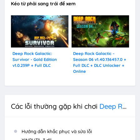
Kéo từ phải sang trái để xem
Deep Rock Galactic:
Deep Rock Galactic -
Survivor - Gold Edition
Season 06 v1.40.136457.0 +
v1.0.239P + Full DLC
Full DLC + DLC Unlocker +
Online
Các lỗi thường gặp khi chơi
Deep Rock Galactic: Rogue Core
Hướng dẫn khắc phục và sửa lỗi