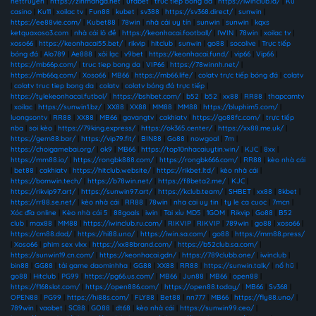
nettruyen
|
https://zinmanga.net
|
ufabet
|
truc tiep bong da
|
https://iwinclub.la/
|
Ku
casino
|
Ku11
|
xoilac tv
|
Fun88
|
kubet
|
sv388
|
https://sv368.direct/
|
sunwin
|
https://ee88vie.com/
|
Kubet88
|
78win
|
nhà cái uy tín
|
sunwin
|
sunwin
|
kqxs
ketquaxoso3.com
|
nhà cái lô đề
|
https://keonhacai.football/
|
IWIN
|
78win
|
xoilac tv
|
xoso66
|
https://keonhacai55.bet/
|
rikvip
|
hitclub
|
sunwin
|
go88
|
socolive
|
Trực tiếp
bóng đá
|
Alo789
|
Ae888
|
xôi lạc
|
v9bet
|
https://keonhacai.fund/
|
vip66
|
Vip66
|
https://mb66p.com/
|
truc tiep bong da
|
VIP66
|
https://78winnh.net/
|
https://mb66q.com/
|
Xoso66
|
MB66
|
https://mb66.life/
|
colatv trực tiếp bóng đá
|
colatv
|
colatv truc tiep bong da
|
colatv
|
colatv bóng đá trực tiếp
|
https://tylekeonhacai.futbol/
|
https://bshbet.com/
|
b52
|
b52
|
xx88
|
RR88
|
thapcamtv
|
xoilac
|
https://sunwin1.bz/
|
XX88
|
XX88
|
MM88
|
MM88
|
https://bluphim5.com/
|
luongsontv
|
RR88
|
XX88
|
MB66
|
gavangtv
|
cakhiatv
|
https://go88fc.com/
|
trực tiếp
nba
|
soi kèo
|
https://79king.express/
|
https://ok365.center/
|
https://xx88.me.uk/
|
https://gem88.bar/
|
https://vip79.fit/
|
BIN88
|
Go88
|
nowgoal
|
7m
|
https://choigamebai.org/
|
ok9
|
MB66
|
https://top10nhacaiuytin.win/
|
KJC
|
8xx
|
https://mm88.io/
|
https://rongbk888.com/
|
https://rongbk666.com/
|
RR88
|
kèo nhà cái
|
bet88
|
cakhiatv
|
https://hitclub.website/
|
https://rikbet.ltd/
|
kèo nhà cái
|
https://bomwin.tech/
|
https://b78win.net/
|
https://f8beta2.me/
|
KJC
|
https://rikvip97.art/
|
https://sunwin97.art/
|
https://kclub.team/
|
SHBET
|
xx88
|
8kbet
|
https://rr88.se.net/
|
kèo nhà cái
|
RR88
|
78win
|
nha cai uy tin
|
ty le ca cuoc
|
7mcn
|
Xóc đĩa online
|
Kèo nhà cái 5
|
88goals
|
iwin
|
Tài xỉu MD5
|
1GOM
|
Rikvip
|
Go88
|
B52
club
|
max88
|
MM88
|
https://iwinclub.ru.com/
|
RIKVIP
|
RIKVIP
|
789win
|
go88
|
xoso66
|
https://cm88.dad/
|
https://hi88.uno/
|
https://iwin.sa.com/
|
go88
|
https://mm88.press/
|
Xoso66
|
phim sex vlxx
|
https://xx88brand.com/
|
https://b52club.sa.com/
|
https://sunwin19.cn.com/
|
https://keonhacai.gdn/
|
https://789clubb.one/
|
iwinclub
|
bin88
|
GG88
|
tải game daominhha
|
GG88
|
XX88
|
RR88
|
https://sunwin.talk/
|
nổ hũ
|
go88
|
Hitclub
|
PG99
|
https://pg66.us.com/
|
MB66
|
Jun88
|
MB66
|
open88
|
https://f168slot.com/
|
https://open886.com/
|
https://open88.today/
|
MB66
|
Sv368
|
OPEN88
|
PG99
|
https://hi88s.com/
|
FLY88
|
Bet88
|
nn777
|
MB66
|
https://fly88.uno/
|
789win
|
vaobet
|
SC88
|
GO88
|
dt68
|
kèo nhà cái
|
https://sunwin99.ceo/
|