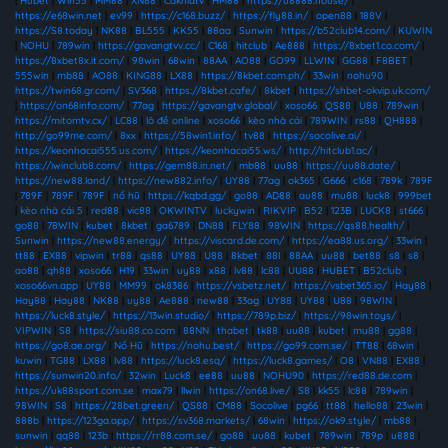
|
Hubet
|
Win55
|
MM88
|
XN88
|
Cakhiatv
|
HM88
|
https://u8888.house/
|
https://e68win.net
|
ev99
|
https://c168.buzz/
|
https://fly88.in/
|
open88
|
188V
|
https://S8.today
|
NK88
|
BL555
|
KK55
|
88aa
|
Sunwin
|
https://b52club14.com/
|
KUWIN
|
NOHU
|
789win
|
https://gavangtvv.cc/
|
C168
|
hitclub
|
Ae888
|
https://8xbet1.co.com/
|
https://8xbet8x.it.com/
|
98win
|
68win
|
88AA
|
AO88
|
GO99
|
LLWIN
|
GG88
|
F8BET
|
555win
|
mb88
|
AO88
|
KING88
|
LX88
|
https://8kbet.com.ph/
|
33win
|
nohu90
|
https://twin68.gr.com/
|
SV368
|
https://8kbet.cafe/
|
8kbet
|
https://shbet-okvip.uk.com/
|
https://on68info.com/
|
77ag
|
https://gavangtv.global/
|
xoso66
|
QS88
|
U88
|
789win
|
https://mitomtv.cx/
|
LC88
|
lô đề online
|
xoso66
|
kèo nhà cái
|
789WIN
|
rs88
|
QH888
|
http://go99me.com/
|
8xx
|
https://58win1.info/
|
tv88
|
https://socolive.ai/
|
https://keonhacai555.us.com/
|
https://keonhacai55.ws/
|
http://hitclub1.ac/
|
https://iwinclub8.com/
|
https://gem88.in.net/
|
mb88
|
uu88
|
https://uu88.date/
|
https://new88.land/
|
https://new882.info/
|
UY88
|
77ag
|
ok365
|
G666
|
c168
|
789k
|
789F
|
789F
|
789F
|
789F
|
nổ hũ
|
https://kqbd.gg/
|
go88
|
AD88
|
au88
|
mu88
|
luck8
|
999bet
|
kèo nhà cái 5
|
red88
|
vic88
|
OKWINTV
|
luckywin
|
RIKVIP
|
B52
|
123B
|
LUCK8
|
st666
|
go88
|
78WIN
|
kubet
|
8kbet
|
ga6789
|
DN88
|
FLY88
|
98WIN
|
https://qs88.health/
|
Sunwin
|
https://new88.energy/
|
https://viscard.de.com/
|
https://ea88.us.org/
|
33win
|
tt88
|
EX88
|
vipwin
|
tr88
|
qs88
|
UY88
|
U88
|
8kbet
|
88I
|
88AA
|
uu88
|
bet88
|
s8
|
s8
|
ao88
|
qh88
|
xoso66
|
H19
|
33win
|
uy88
|
x88
|
lv88
|
lc88
|
UU88
|
HUBET
|
B52club
|
xoso66vn.app
|
UY88
|
MM99
|
ok8386
|
https://vsbetz.net/
|
https://vsbet365.io/
|
Hay88
|
Hay88
|
Hay88
|
NK88
|
uy88
|
Ae888
|
new88
|
33ag
|
UY88
|
UY88
|
U88
|
98WIN
|
https://luck8.style/
|
https://13win.studio/
|
https://789p.biz/
|
https://98win.toys/
|
VIPWIN
|
S8
|
https://siu88.co.com
|
88NN
|
thabet
|
tk88
|
uu88
|
kubet
|
mu88
|
gg88
|
https://go8.ae.org/
|
Nổ Hũ
|
https://nohu.best/
|
https://go99.com.se/
|
TT88
|
68win
|
kuwin
|
TG88
|
LX88
|
lv88
|
https://luck8.esq/
|
https://luck8.games/
|
O8
|
VN88
|
EX88
|
https://sunwin20.info/
|
32win
|
Luck8
|
ee88
|
uu88
|
NOHU90
|
https://red88.de.com
|
https://uk88sport.com.se
|
max79
|
llwin
|
https://on68.live/
|
S8
|
kk55
|
lc88
|
789win
|
98WIN
|
S8
|
https://28bet.green/
|
QS88
|
CM88
|
Socolive
|
pg66
|
tt88
|
hello88
|
23win
|
888b
|
https://123ga.app/
|
https://sv368.markets/
|
68win
|
https://ok9.style/
|
mb88
|
sunwin
|
qq88
|
123b
|
https://rr88.com.se/
|
go88
|
uu88
|
kubet
|
789win
|
789p
|
u888
|