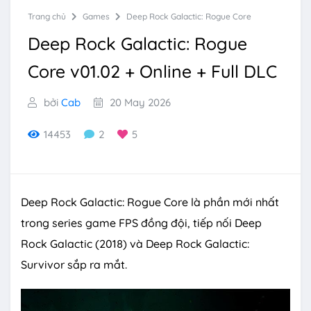
Trang chủ
Games
Deep Rock Galactic: Rogue Core
Deep Rock Galactic: Rogue
Core v01.02 + Online + Full DLC
bởi
Cab
20 May 2026
14453
2
5
Deep Rock Galactic: Rogue Core là phần mới nhất
trong series game FPS đồng đội, tiếp nối Deep
Rock Galactic (2018) và Deep Rock Galactic:
Survivor sắp ra mắt.