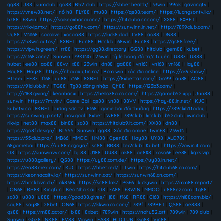
qq88
|
J88
|
sumclub
|
go88
|
B52 club
|
https://shbet.health/
|
33win
|
99ok
|
gavangtv
|
https://vnew88.net/
|
nổ hũ
|
FLY88
|
mu88
|
https://qs88.team/
|
https://luongsontv.llc/
|
hz88
|
68win
|
https://soikeonhacai.one/
|
https://hitcluba.cn.com/
|
XX88
|
8XBET
|
https://rikvip.mx/
|
https://go88hv.com/
|
https://sunwinn.in.net/
|
http://7899club.com/
|
Uy88
|
VN168
|
socolive
|
xocdia88
|
https://luck8.dad
|
LV88
|
ao88
|
DN88
|
https://58win.autos/
|
8XBET
|
Fun88
|
Hitclub
|
68win
|
Fun88
|
https://qs88.free/
|
https://vipwin.green/
|
rr88
|
https://gg88.directory
|
GG88
|
hitclub
|
gem88
|
kubet
|
https://c168.zone/
|
Sunwin
|
79KING
|
23win
|
tỷ lệ bóng đá trực tuyến
|
U888
|
U888
|
hubet
|
ee88
|
ao88
|
88vv
|
x88
|
23win
|
dn88
|
ga888
|
vn168
|
vn168
|
vn168
|
Hay88
|
Hay88
|
Hay88
|
https://nhacaiuytin.ro/
|
Bom win
|
xóc đĩa online
|
https://ok9.show/
|
BL555
|
EE88
|
f168
|
uu88
|
c168
|
8XBET
|
https://8xbettaz.com/
|
Go99
|
au88
|
AO88
|
https://91clubb.in/
|
TG88
|
Tg88 đăng nhập
|
Qh88
|
https://123b3.com/
|
http://c168.giving/
|
keonhacai
|
https://hello88a.co.com/
|
https://gameb52.app
|
Jun88
|
sunwin
|
https://7m.vin/
|
Game Bài
|
qs88
|
vn88
|
88VV
|
https://hay-88.in.net/
|
KJC
|
kubetvi.co
|
8KBET
|
lương sơn tv
|
F168
|
game bài đổi thưởng
|
https://789club1.today
|
https://sunwing.jp.net/
|
nowgoal
|
8xbet
|
WE88
|
789club
|
hitclub
|
b52club
|
iwinclub
|
rikvip
|
net88
|
max88
|
bin88
|
sc88
|
https://hitclub9.it.com/
|
XX88
|
dn88
|
https://go8f.design/
|
BL555
|
Sunwin
|
qq88
|
Xóc đĩa online
|
twin68
|
23WIN
|
https://55club.pro/
|
MB66
|
MMOO
|
HM88
|
Open88
|
Hay88
|
UY88
|
ALO789
|
68gamebai
|
https://uu88.nagoya/
|
sc88
|
RR88
|
b52club
|
Kubet
|
https://zowin.it.com
|
O8
|
https://sunwinvv.com/
|
bj 88
|
J188
|
UU88
|
nk88
|
ae888
|
xoso66
|
ee88
|
kqxs.vip
|
https://u888.gallery/
|
QS88
|
https://uy88.com.de/
|
https://uy88.in.net/
|
https://ea88.mex.com/
|
KJC
|
https://hbet.red/
|
LLwin
|
https://hitclub68.cn.com/
|
https://keonhacaitv.io/
|
https://sunwinn.cat/
|
https://sunwin68.cn.com/
|
https://hitclubvn.ch/
|
ok8386
|
https://sc88.link/
|
PG66
|
luckywin
|
https://mm88.report/
|
ON68
|
RR88
|
Kingfun
|
Kèo Nhà Cái
|
O8
|
EA88
|
68WIN
|
MMOO
|
u888ez.com
|
tg88
|
sc88
|
u888
|
u888
|
https://good88.gives/
|
j88
|
f168
|
RR88
|
C168
|
https://hi88com.biz/
|
say88
|
say88
|
28bet
|
ON68
|
https://kkwin.co.com/
|
789f
|
789BET
|
QS88
|
ae888
|
qs88
|
https://m88.actor/
|
bj88
|
8xbet
|
789win
|
https://nohu52.art
|
789win
|
789 club
|
Sunwin
|
GG88
|
NK88
|
FV88
|
Vipwin
|
EA88
|
HITCLUB
|
Go88
|
Vin88
|