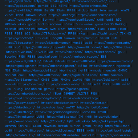
https://go88.deal/
|
https://hitclubsbs.jp.net/
|
https://keonhacai.voto/
|
GG88
|
https://gg88.co.com/
|
gem88
|
B52
|
nổ hũ
|
https://tylekeonhacai.life/
|
https://new88.biz/
|
PG88
|
Bet168
|
23win
|
RR88
|
Hitclub
|
Go88
|
Iwin
|
sunwin
|
win79
|
V9bet
|
kqbd
|
sunwin
|
33win
|
https://8kbet.org/
|
https://keonhacaitop.com/
|
https://manclub99.com/
|
Bomwin
|
https://keonhacai95.com/
|
xx88
|
go88
|
b52
|
789club
|
rikvip
|
go88
|
hitclub
|
socolive
|
nổ hũ
|
tài xỉu online
|
game bài đổi thưởng
|
b52club
|
kèo nhà cái
|
sunwin
|
iwin
|
i9bet
|
https://rr88it.com/
|
FB88
|
FB88
|
FB88
|
FB88
|
FB88
|
b52
|
https://789clubze.win/
|
RR88
|
สล็อต
|
https://luphim.com/
|
79KING
|
https://kjc.football/
|
B52 club
|
Bong88
|
Sunwin
|
xem phim fun
|
ae888
|
CM88
|
https://88aa.actor/
|
https://b52club.money/
|
Max88
|
go88
|
https://keobongda.cafe/
|
uu88
|
KJC
|
https://cm88.vision/
|
open88
|
https://new88.market/
|
https://28bet.blue/
|
https://78win.bot/
|
789club
|
7m
|
https://hi88c.com/
|
https://f8bet.dental/
|
go88
|
Socolive
|
F168
|
FB88
|
socolive1 com
|
https://thienhabet.ru.com/
|
E88
|
https://www.fly888.club/
|
hitclub
|
hitclub
|
https://mu88.help/
|
https://sunwinn.za.com/
|
https://go881.jp.net/
|
https://lodeonline.gb.net/
|
Nổ hũ
|
https://bom.win/
|
Ngonclub
|
f168
|
33win
|
https://bongdalu88.co/
|
kèo nhà cái
|
net88
|
iwinclub
|
manclub
|
GMNC
|
Nohu90
|
cm88
|
https://new88.movie/
|
https://go88club4.com/
|
MM88
|
Sanclub
|
https://bet88.graphics/
|
CM88
|
C168
|
79King
|
LLWIN
|
f168
|
https://2ok9.com/
|
sc88
|
iwinclub
|
https://banca.ac/
|
https://gamebai.work/
|
Jun88
|
sc88
|
OK9
|
cm88
|
nổ hũ
|
F168
|
79king
|
kèo nhà cái
|
gem88
|
https://tylekeo.green/
|
https://gamebaidoithuong.you/
|
f8bet
|
789BET
|
ALO789
|
F168
|
https://top10trangcacuocbongda.com/
|
https://lodeonline2.org/
|
https://go88vn.sa.com/
|
https://taihitclub.cn.com/
|
https://sshbet.io/
|
https://shbethi.com/
|
https://shbet.law/
|
nn777
|
https://shbetb0.com/
|
https://8kbet8.org/
|
https://trangcadobongda.bio/
|
Game bài
|
cm88
|
https://78wind.com/
|
UU88
|
https://fly88.select/
|
7M
|
tk88
|
https://o8.ninja/
|
https://keonhacai.cool/
|
https://7mcn.llc/
|
bj88
|
o8
|
okvip
|
https://ok9.property/
|
789WIN
|
OPEN88
|
GG88
|
78win.so
|
hitclub
|
sunwin
|
CM88
|
79king
|
https://hi88.me/
|
go88
|
https://fly88.green/
|
https://ok9bet.net/
|
EE88
|
nk88
|
https://cakhiatv.lifestyle/
|
https://cakhia03.tv/
|
https://keonhacai18.website/
|
iwin club
|
https://haywin-vn.site/
|