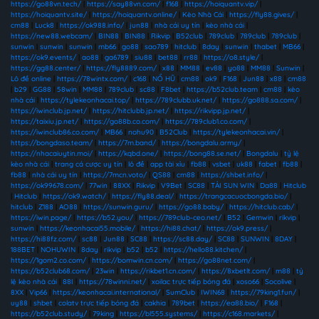
https://go88vn.tech/
|
https://say88vn.com/
|
f168
|
https://hoiquantv.vip/
|
https://hoiquantv.site/
|
https://hoiquantv.online/
|
Kèo Nhà Cái
|
https://fly88.gives/
|
cm88
|
Luck8
|
https://ok988.info/
|
jun88
|
nhà cái uy tín
|
kèo nhà cái
|
https://new88.webcam/
|
BIN88
|
BIN88
|
Rikvip
|
B52club
|
789club
|
789club
|
789club
|
sunwin
|
sunwin
|
sunwin
|
mb66
|
go88
|
sao789
|
hitclub
|
8day
|
sunwin
|
thabet
|
MB66
|
https://ok9.events/
|
ao88
|
ga6789
|
siu88
|
bet88
|
rr88
|
https://o8.style/
|
https://gg88.center/
|
https://fly8889.com/
|
x88
|
MM88
|
ev88
|
yo88
|
MM88
|
Sunwin
|
Lô đề online
|
https://78wintx.com/
|
c168
|
NỔ HŨ
|
cm88
|
ok9
|
F168
|
Jun88
|
x88
|
cm88
|
b29
|
GG88
|
58win
|
MM88
|
789club
|
sc88
|
F8bet
|
https://b52club.team
|
cm88
|
kèo
nhà cái
|
https://tylekeonhacai.top/
|
https://789clubb.uk.net/
|
https://go888.sa.com/
|
https://iwinclub.jp.net/
|
https://hitclubb.jp.net/
|
https://rikvipp.jp.net/
|
https://taixiu.jp.net/
|
https://go88b.co.com/
|
https://789club1.co.com/
|
https://iwinclub86.co.com/
|
MB66
|
nohu90
|
B52Club
|
https://tylekeonhacai.vin/
|
https://bongdaso.team/
|
https://7m.band/
|
https://bongdalu.army/
|
https://nhacaiuytin.moi/
|
https://kqbd.one/
|
https://bong88.se.net/
|
Bongdalu
|
tỷ lệ
kèo nhà cái
|
trang cá cược uy tín
|
lô đề
|
app tài xỉu
|
fb88
|
vsbet
|
uk88
|
fabet
|
fb88
|
fb88
|
nhà cái uy tín
|
https://7mcn.voto/
|
QS88
|
cm88
|
https://shbet.info/
|
https://ok99678.com/
|
77win
|
88XX
|
Rikvip
|
V9Bet
|
SC88
|
TẢI SUN WIN
|
Da88
|
Hitclub
|
Hitclub
|
https://ok9.watch/
|
https://fly88.deal/
|
https://trangcacuocbongda.bio/
|
hitclub
|
Z188
|
AO88
|
https://sunwin.guru/
|
https://go88.baby/
|
https://hitclub.cab/
|
https://iwin.page/
|
https://b52.you/
|
https://789club-ceo.net/
|
B52
|
Gemwin
|
rikvip
|
sunwin
|
https://keonhacai55.mobile/
|
https://hi88.chat/
|
https://ok9.press/
|
https://hi88fz.com/
|
sc88
|
Jun88
|
SC88
|
https://sc88.day/
|
SC88
|
SUNWIN
|
8DAY
|
188BET
|
NOHUWIN
|
8day
|
rikvip
|
b52
|
b52
|
https://hello88.kitchen/
|
https://1gom2.co.com/
|
https://bomwin.cn.com/
|
https://go88net.com/
|
https://b52club68.com/
|
23win
|
https://rikbet1.cn.com/
|
https://8xbetlt.com/
|
m88
|
tỷ
lệ kèo nhà cái
|
88I
|
https://78winni.net/
|
xoilac trực tiếp bóng đá
|
xoso66
|
Socolive
|
8XX
|
Vip66
|
https://keonhacai.international/
|
SumClub
|
IWIN68
|
https://79king1.fun/
|
uy88
|
shbet
|
colatv trực tiếp bóng đá
|
cakhia
|
789bet
|
https://ea88.bio/
|
F168
|
https://b52club.study/
|
79king
|
https://bl555.systems/
|
https://c168.markets/
|