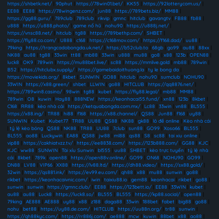
https://shbetk.net/
|
90phut
|
https://78win01.bet/
|
KK55
|
https://92lotterycom.us/
|
EE88
|
EE88
|
https://78wingenz.com/
|
jun88
|
https://789bets.biz/
|
MM88
|
https://gg88.guru/
|
789club
|
789club
|
rikvip
|
gmnc
|
hitclub
|
gavangtv
|
FB88
|
fb88
|
u888
|
https://u888.photo/
|
game nổ hũ
|
nohu90
|
https://u888j.net/
|
https://vnsc88.net/
|
hitclub
|
tg88
|
https://789bethp.com/
|
SHBET
|
https://fly88.co.com/
|
U888
|
c168
|
https://c168mov.com/
|
https://f168.dad/
|
uu88
|
79king
|
https://trangcadobongda.uk.net/
|
https://b52club.to
|
68gb
|
go99
|
au88
|
88xx
|
NK88
|
au88
|
tg88
|
33win
|
tt88
|
mb88
|
33win
|
u888
|
mu88
|
go8
|
x88
|
123b
|
OPEN88
|
luck8
|
OK9
|
789win
|
https://mu88bet.live/
|
sc88
|
https://mmlive.gold
|
mb88
|
789win
|
B52
|
https://hitclubx.supply/
|
https://gamebaidoithuong.la
|
ty le bong da
|
https://moviekids.org/
|
8kbet
|
SUNWIN
|
GO88
|
hitclub
|
nohu90
|
sumclub
|
NOHU90
|
33WIN
|
https://x88.green/
|
shbet
|
LLWIN
|
go88
|
HITCLUB
|
https://qq8876.net/
|
https://789win8.casino/
|
98win
|
tg88
|
kubet
|
https://fly88.legal/
|
mb88
|
MM88
|
789win
|
O8
|
kuwin
|
Hay88
|
888NEW
|
https://keonhacai55.fund/
|
xn88
|
123b
|
8kbet
|
C168
|
RR88
|
kèo nhà cái
|
https://ketquabongda.com.mx/
|
Lc88
|
33win
|
vn88
|
BL555
|
https://x88.ing/
|
TR88
|
hi88
|
f168
|
https://x88.channel/
|
QS88
|
Jun88
|
f168
|
uy88
|
SUNWIN
|
Kubet
|
Kubet77
|
TR88
|
UU88
|
QS88
|
NK88
|
gk88
|
lô đề online
|
Kèo nhà cái
|
tỷ lệ kèo bóng
|
QS88
|
NK88
|
TR88
|
UU88
|
7club
|
sun88
|
GO99
|
Xoso66
|
BL555
|
BL555
|
ao88
|
Luckywin
|
EA88
|
QS88
|
jw88
|
ml88
|
qs88
|
S8
|
sc88
|
tai xiu online
|
vip88
|
https://cakhiatvzz.tv/
|
https://ee8838.com/
|
https://123b888.com/
|
GG88
|
KJC
|
KJC
|
ww88
|
SUNWIN
|
Tài xỉu Sunwin
|
bl555
|
uu88
|
SHBET
|
kèo trực tuyến
|
tỷ lệ nhà
cái
|
8kbet
|
789k
|
open88
|
https://open88v.online/
|
GO99
|
ON68
|
NOHU90
|
GO99
|
DN88
|
LV88
|
VIP66
|
XX88
|
https://lv88.ltd/
|
https://dh88.video/
|
https://sx88.gold/
|
32win
|
https://qs881.ink/
|
https://ev99.eu.com/
|
qh88
|
x88
|
mu88
|
sunwin
|
go88
|
rikbet
|
https://keonhacaivnic.com/
|
iwin
|
taixiu88.io
|
gem88
|
keonhacai
|
rikbet
|
go88
|
sunwin
|
sunwin
|
https://gmnc.club/
|
EE88
|
https://123bett.io/
|
EE88
|
33WIN
|
kubet
|
au88
|
au88
|
Luck8
|
https://luck8.so/
|
BL555
|
BL555
|
https://kp88.social/
|
open88
|
79king
|
AE888
|
AE888
|
uy88
|
x88
|
z188
|
daga88
|
33win
|
188bet
|
fabet
|
big88
|
go88
|
nohu
|
bet88
|
https://uy88.de.com/
|
HITCLUB
|
https://uu88n.org/
|
tr88
|
sunwin
|
https://qh88kyc.com/
|
https://rr886j.com/
|
ae888
|
mcw
|
kuwin
|
88bet
|
x88
|
ao88
|