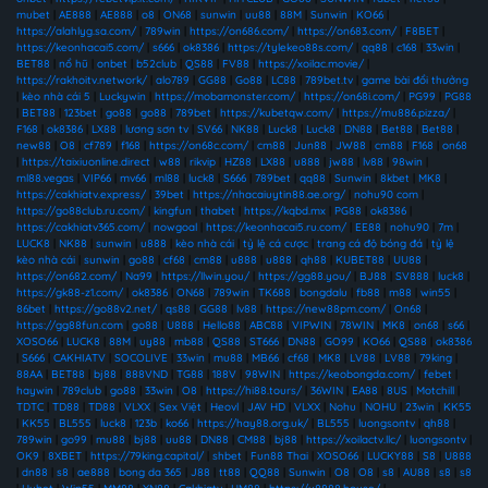
mubet
|
AE888
|
AE888
|
o8
|
ON68
|
sunwin
|
uu88
|
88M
|
Sunwin
|
KO66
|
https://alahlyg.sa.com/
|
789win
|
https://on686.com/
|
https://on683.com/
|
F8BET
|
https://keonhacai5.com/
|
s666
|
ok8386
|
https://tylekeo88s.com/
|
qq88
|
c168
|
33win
|
BET88
|
nổ hũ
|
onbet
|
b52club
|
QS88
|
FV88
|
https://xoilac.movie/
|
https://rakhoitv.network/
|
alo789
|
GG88
|
Go88
|
LC88
|
789bet.tv
|
game bài đổi thưởng
|
kèo nhà cái 5
|
Luckywin
|
https://mobamonster.com/
|
https://on68i.com/
|
PG99
|
PG88
|
BET88
|
123bet
|
go88
|
go88
|
789bet
|
https://kubetqw.com/
|
https://mu886.pizza/
|
F168
|
ok8386
|
LX88
|
lương sơn tv
|
SV66
|
NK88
|
Luck8
|
Luck8
|
DN88
|
Bet88
|
Bet88
|
new88
|
O8
|
cf789
|
f168
|
https://on68c.com/
|
cm88
|
Jun88
|
JW88
|
cm88
|
F168
|
on68
|
https://taixiuonline.direct
|
w88
|
rikvip
|
HZ88
|
LX88
|
u888
|
jw88
|
lv88
|
98win
|
ml88.vegas
|
VIP66
|
mv66
|
ml88
|
luck8
|
S666
|
789bet
|
qq88
|
Sunwin
|
8kbet
|
MK8
|
https://cakhiatv.express/
|
39bet
|
https://nhacaiuytin88.ae.org/
|
nohu90 com
|
https://go88club.ru.com/
|
kingfun
|
thabet
|
https://kqbd.mx
|
PG88
|
ok8386
|
https://cakhiatv365.com/
|
nowgoal
|
https://keonhacai5.ru.com/
|
EE88
|
nohu90
|
7m
|
LUCK8
|
NK88
|
sunwin
|
u888
|
kèo nhà cái
|
tỷ lệ cá cược
|
trang cá độ bóng đá
|
tỷ lệ
kèo nhà cái
|
sunwin
|
go88
|
cf68
|
cm88
|
u888
|
u888
|
qh88
|
KUBET88
|
UU88
|
https://on682.com/
|
Na99
|
https://llwin.you/
|
https://gg88.you/
|
BJ88
|
SV888
|
luck8
|
https://gk88-z1.com/
|
ok8386
|
ON68
|
789win
|
TK688
|
bongdalu
|
fb88
|
m88
|
win55
|
86bet
|
https://go88v2.net/
|
qs88
|
GG88
|
lv88
|
https://new88pm.com/
|
On68
|
https://gg88fun.com
|
go88
|
U888
|
Hello88
|
ABC88
|
VIPWIN
|
78WIN
|
MK8
|
on68
|
s66
|
XOSO66
|
LUCK8
|
88M
|
uy88
|
mb88
|
QS88
|
ST666
|
DN88
|
GO99
|
KO66
|
QS88
|
ok8386
|
S666
|
CAKHIATV
|
SOCOLIVE
|
33win
|
mu88
|
MB66
|
cf68
|
MK8
|
LV88
|
LV88
|
79king
|
88AA
|
BET88
|
bj88
|
888VND
|
TG88
|
188V
|
98WIN
|
https://keobongda.com/
|
febet
|
haywin
|
789club
|
go88
|
33win
|
O8
|
https://hi88.tours/
|
36WIN
|
EA88
|
8US
|
Motchill
|
TDTC
|
TD88
|
TD88
|
VLXX
|
Sex Việt
|
Heovl
|
JAV HD
|
VLXX
|
Nohu
|
NOHU
|
23win
|
KK55
|
KK55
|
BL555
|
luck8
|
123b
|
ko66
|
https://hay88.org.uk/
|
BL555
|
luongsontv
|
qh88
|
789win
|
go99
|
mu88
|
bj88
|
uu88
|
DN88
|
CM88
|
bj88
|
https://xoilactv.llc/
|
luongsontv
|
OK9
|
8XBET
|
https://79king.capital/
|
shbet
|
Fun88 Thai
|
XOSO66
|
LUCKY88
|
S8
|
U888
|
dn88
|
s8
|
ae888
|
bong da 365
|
J88
|
tt88
|
QQ88
|
Sunwin
|
O8
|
O8
|
s8
|
AU88
|
s8
|
s8