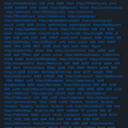
https://hitclub88.studio/
|
lc88
|
uu88
|
mb88
|
23win
|
https://789bet7a.com/
|
winvn
|
Ae888
|
xocdia88
|
ao88
|
sodo66
|
https://bj88ac.com/
|
hitclub
|
https://sunwin1.com.co/
|
https://go88a.bid/
|
https://hitclub1.jpn.com/
|
https://iwin.it.com/
|
https://789club63.com/
|
https://rikvipv2.com/
|
https://rikvip3.jp.net/
|
https://keonhacai5.hot/
|
https://gamebaidoithuong1.io/
|
https://sunwin1.jp.net/
|
sunwin
|
Jun88
|
U888
|
Sunwin
|
go88com.club
|
haywinvip.jp.net
|
https://fly888y.com/
|
iWin68
|
https://go88bet.in.net/
|
Mmwin
|
https://789-club.best
|
w88
|
w88
|
AU88
|
kubet
|
trang chủ mb88
|
trang chủ au88
|
trang chủ x88
|
trang chủ tg88
|
NK88
|
s8
|
tg88
|
hz88
|
uu88
|
SC88
|
on68
|
8XBET
|
sunwin nổ hũ
|
thapcam
|
8DAY
|
KING88
|
j88
|
https://qs88.baby/
|
https://c168.guru/
|
uu88
|
hubet
|
sunwin
|
hi88
|
TX88
|
DABET
|
DA88
|
TA88
|
SIN88
|
11BET
|
VIN88
|
DU88
|
9bet
|
bu88
|
Oxbet
|
haywin
|
https://say88vn.site/
|
hitclub
|
99ok
|
https://sunwin29.com/
|
nohu
|
az888
|
ug88
|
ea88
|
S666
|
789win
|
s666
|
sunwin
|
sunwin
|
https://keonhacai5.boats/
|
sv368hn.com
|
SV388
|
Kubet
|
https://alo789apk.app/
|
https://hitclub1.guru/
|
https://b52.ventures/
|
https://luongson117.tv/
|
https://8kbettt.co/
|
lv88
|
qh88
|
GO99
|
nhatvip
|
vipwin
|
tr88
|
nk88
|
56win
|
hitclub.compare
|
123bet
|
QS88
|
TG88
|
DN88
|
789WIN
|
gem88
|
fb88
|
trang chủ go88
|
tỷ lệ kèo
|
kèo bóng đá hôm nay
|
rikvip
|
vin777
|
lucky88
|
TK88
|
https://ao88.uk.net/
|
DN88
|
OPEN88
|
C168
|
https://xx88.uk.com/
|
https://gg88se.com/
|
PG66
|
88kbet
|
uu88
|
https://lc88.website/
|
https://vipwin.luxury/
|
au88
|
grandpashabet
|
EE88
|
https://88i.mobile/
|
https://88m.ae.org/
|
88M
|
88M
|
AO88
|
88M
|
Luck8
|
https://88aa.technology
|
jw88
|
98Win
|
TG88
|
DH88
|
AO88
|
123B
|
Luck8
|
https://dn88s.net/
|
https://go8.onl/
|
OKWIN
|
ao88
|
x88
|
https://ao88.cx/
|
https://nk88.select/
|
tr88
|
nk88
|
uu88
|
https://vsbet.love/
|
https://soikeo.jpn.com/
|
https://gamebai.ae.org/
|
23win
|
GG88
|
LLWIN
|
Tieulamtv
|
Tieulamtv
|
Tieulamtv
|
Tieulamtv
|
Tieulamtv
|
Tieulamtv
|
Tieulamtv
|
vu88
|
https://hitclub88.net/
|
C168
|
S666
|
https://s666.holiday/
|
đá gà trực tiếp
|
RR99
|
Vaidebet
|
S8
|
socolive
|
tk88
|
S8
|
https://fv88.food/
|
86bet
|
sunwin
|
hitclub
|
Luongsontv
|
Luongsontv
|
EE88
|
BL555
|
KK55
|
KK55
|
S666
|
s666
|
vip66
|
123b
|
ee88
|
XX8
|
AD88
|
UY88
|
UY88
|
https://s88.za.com/
|
https://hz88site.com
|
123b
|
sv388
|
qs88
|
https://vsbet.link/
|
onbet
|
https://febetvip.it.com/
|
RIKVIP
|
HITCLUB
|
GO88
|
SUNWIN
|
fabet
|
net88
|