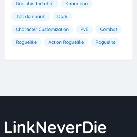
Góc nhìn thứ nhất
Khám phá
Tốc độ nhanh
Dark
Character Customization
PvE
Combat
Roguelike
Action Roguelike
Roguelite