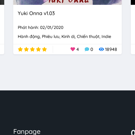
Yuki Onna v1.03
Phát hành: 02/01/2020
Hành động
Phiêu lưu
Kinh dị
Chiến thuật
Indie
4
0
18948
Fanpage