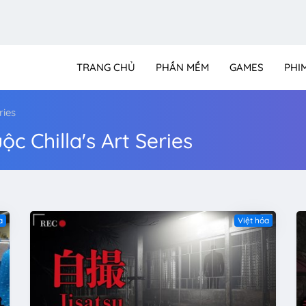
TRANG CHỦ
PHẦN MỀM
GAMES
PHI
ries
 Chilla's Art Series
a
Việt hóa