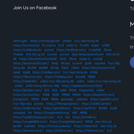
Join Us on Facebook
T
M
T
nettruyen
|
https://zinmanga.net
|
ufabet
|
truc tiep bong da
|
https://iwinclub.la/
|
Ku casino
|
Ku11
|
xoilac tv
|
Fun88
|
kubet
|
sv388
|
ti
https://sv368.direct/
|
sunwin
|
https://ee88vie.com/
|
Kubet88
|
78win
|
Thabet
|
nhà cái uy tín
|
sunwin
|
sunwin
|
kqxs ketquaxoso3.com
|
nhà cái lô
đề
|
https://keonhacai.football/
|
IWIN
|
78win
|
xoilac tv
|
xoso66
|
https://keonhacai55.bet/
|
rikvip
|
hitclub
|
sunwin
|
go88
|
socolive
|
Trực tiếp
bóng đá
|
Alo789
|
Ae888
|
xôi lạc
|
12bet
|
v9bet
|
https://keonhacai.fund/
|
vip66
|
Vip66
|
https://mb66p.com/
|
truc tiep bong da
|
VIP66
|
https://78winnh.net/
|
https://mb66q.com/
|
Xoso66
|
MB66
|
https://mb66.life/
|
colatv trực tiếp bóng đá
|
colatv
|
colatv truc tiep bong da
|
colatv
|
colatv bóng đá trực tiếp
|
https://tylekeonhacai.futbol/
|
https://bshbet.com/
|
b52
|
b52
|
xx88
|
RR88
|
thapcamtv
|
xoilac
|
https://sunwin1.bz/
|
XX88
|
XX88
|
MM88
|
MM88
|
https://bluphim5.com/
|
luongsontv
|
RR88
|
XX88
|
MB66
|
gavangtv
|
cakhiatv
|
https://go88fc.com/
|
trực tiếp nba
|
soi kèo
|
https://79king.express/
|
https://ok365.center/
|
https://xx88.me.uk/
|
https://gem88.bar/
|
https://vip79.fit/
|
BIN88
|
Go88
|
nowgoal
|
7m
|
https://choigamebai.org/
|
ok9
|
MB66
|
https://top10nhacaiuytin.win/
|
KJC
|
8xx
|
https://mm88.io/
|
https://rongbk888.com/
|
https://rongbk666.com/
|
RR88
|
kèo nhà cái
|
bet88
|
cakhiatv
|
https://hitclub.website/
|
https://rikbet.ltd/
|
kèo nhà cái
|
https://bomwin.tech/
|
https://b78win.net/
|
https://f8beta2.me/
|
KJC
|