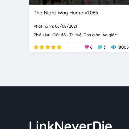
The Night Way Home v1.065
Phát hành: 06/08/2021
Phiêu lưu
Giải đố - Trí tuệ
Đơn giản
Ảo giác
6
3
18005