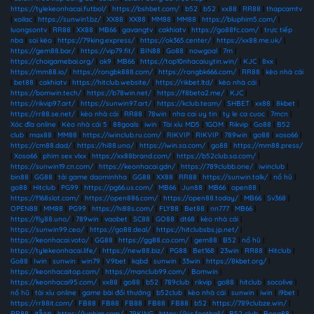
https://tylekeonhacai.futbol/
|
https://bshbet.com/
|
b52
|
b52
|
xx88
|
RR88
|
thapcamtv
|
xoilac
|
https://sunwin1.bz/
|
XX88
|
XX88
|
MM88
|
MM88
|
https://bluphim5.com/
|
luongsontv
|
RR88
|
XX88
|
MB66
|
gavangtv
|
cakhiatv
|
https://go88fc.com/
|
trực tiếp
nba
|
soi kèo
|
https://79king.express/
|
https://ok365.center/
|
https://xx88.me.uk/
|
https://gem88.bar/
|
https://vip79.fit/
|
BIN88
|
Go88
|
nowgoal
|
7m
|
https://choigamebai.org/
|
ok9
|
MB66
|
https://top10nhacaiuytin.win/
|
KJC
|
8xx
|
https://mm88.io/
|
https://rongbk888.com/
|
https://rongbk666.com/
|
RR88
|
kèo nhà cái
|
bet88
|
cakhiatv
|
https://hitclub.website/
|
https://rikbet.ltd/
|
kèo nhà cái
|
https://bomwin.tech/
|
https://b78win.net/
|
https://f8beta2.me/
|
KJC
|
https://rikvip97.art/
|
https://sunwin97.art/
|
https://kclub.team/
|
SHBET
|
xx88
|
8kbet
|
https://rr88.se.net/
|
kèo nhà cái
|
RR88
|
78win
|
nha cai uy tin
|
ty le ca cuoc
|
7mcn
|
Xóc đĩa online
|
Kèo nhà cái 5
|
88goals
|
iwin
|
Tài xỉu MD5
|
1GOM
|
Rikvip
|
Go88
|
B52
club
|
max88
|
MM88
|
https://iwinclub.ru.com/
|
RIKVIP
|
RIKVIP
|
789win
|
go88
|
xoso66
|
https://cm88.dad/
|
https://hi88.uno/
|
https://iwin.sa.com/
|
go88
|
https://mm88.press/
|
Xoso66
|
phim sex vlxx
|
https://xx88brand.com/
|
https://b52club.sa.com/
|
https://sunwin19.cn.com/
|
https://keonhacai.gdn/
|
https://789clubb.one/
|
iwinclub
|
bin88
|
GG88
|
tải game daominhha
|
GG88
|
XX88
|
RR88
|
https://sunwin.talk/
|
nổ hũ
|
go88
|
Hitclub
|
PG99
|
https://pg66.us.com/
|
MB66
|
Jun88
|
MB66
|
open88
|
https://f168slot.com/
|
https://open886.com/
|
https://open88.today/
|
MB66
|
Sv368
|
OPEN88
|
MM88
|
PG99
|
https://hi88s.com/
|
FLY88
|
Bet88
|
nn777
|
MB66
|
https://fly88.uno/
|
789win
|
vaobet
|
SC88
|
GO88
|
dt68
|
kèo nhà cái
|
https://sunwin99.ceo/
|
https://go88.deal/
|
https://hitclubsbs.jp.net/
|
https://keonhacai.voto/
|
GG88
|
https://gg88.co.com/
|
gem88
|
B52
|
nổ hũ
|
https://tylekeonhacai.life/
|
https://new88.biz/
|
PG88
|
Bet168
|
23win
|
RR88
|
Hitclub
|
Go88
|
Iwin
|
sunwin
|
win79
|
V9bet
|
kqbd
|
sunwin
|
33win
|
https://8kbet.org/
|
https://keonhacaitop.com/
|
https://manclub99.com/
|
Bomwin
|
https://keonhacai95.com/
|
xx88
|
go88
|
b52
|
789club
|
rikvip
|
go88
|
hitclub
|
socolive
|
nổ hũ
|
tài xỉu online
|
game bài đổi thưởng
|
b52club
|
kèo nhà cái
|
sunwin
|
iwin
|
i9bet
|
https://rr88it.com/
|
FB88
|
FB88
|
FB88
|
FB88
|
FB88
|
b52
|
https://789clubze.win/
|
RR88
|
สล็อต
|
https://luphim.com/
|
79KING
|
https://kjc.football/
|
B52 club
|
Bong88
|