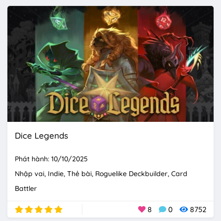
Dice Legends
Phát hành: 10/10/2025
Nhập vai
Indie
Thẻ bài
Roguelike Deckbuilder
Card
Battler
8
0
8752