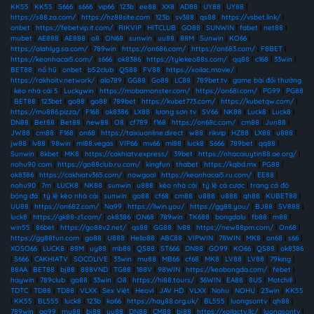
KK55
|
KK55
|
S666
|
s666
|
vip66
|
123b
|
ee88
|
XX8
|
AD88
|
UY88
|
UY88
|
https://s88.za.com/
|
https://hz88site.com
|
123b
|
sv388
|
qs88
|
https://vsbet.link/
|
onbet
|
https://febetvip.it.com/
|
RIKVIP
|
HITCLUB
|
GO88
|
SUNWIN
|
fabet
|
net88
|
mubet
|
AE888
|
AE888
|
o8
|
ON68
|
sunwin
|
uu88
|
88M
|
Sunwin
|
KO66
|
https://alahlyg.sa.com/
|
789win
|
https://on686.com/
|
https://on683.com/
|
F8BET
|
https://keonhacai5.com/
|
s666
|
ok8386
|
https://tylekeo88s.com/
|
qq88
|
c168
|
33win
|
BET88
|
nổ hũ
|
onbet
|
b52club
|
QS88
|
FV88
|
https://xoilac.movie/
|
https://rakhoitv.network/
|
alo789
|
GG88
|
Go88
|
LC88
|
789bet.tv
|
game bài đổi thưởng
|
kèo nhà cái 5
|
Luckywin
|
https://mobamonster.com/
|
https://on68i.com/
|
PG99
|
PG88
|
BET88
|
123bet
|
go88
|
go88
|
789bet
|
https://kubet773.com/
|
https://kubetqw.com/
|
https://mu886.pizza/
|
F168
|
ok8386
|
LX88
|
lương sơn tv
|
SV66
|
NK88
|
Luck8
|
Luck8
|
DN88
|
Bet88
|
Bet88
|
new88
|
O8
|
cf789
|
f168
|
https://on68c.com/
|
cm88
|
Jun88
|
JW88
|
cm88
|
F168
|
on68
|
https://taixiuonline.direct
|
w88
|
rikvip
|
HZ88
|
LX88
|
u888
|
jw88
|
lv88
|
98win
|
ml88.vegas
|
VIP66
|
mv66
|
ml88
|
luck8
|
S666
|
789bet
|
qq88
|
Sunwin
|
8kbet
|
MK8
|
https://cakhiatv.express/
|
39bet
|
https://nhacaiuytin88.ae.org/
|
nohu90 com
|
https://go88club.ru.com/
|
kingfun
|
thabet
|
https://kqbd.mx
|
PG88
|
ok8386
|
https://cakhiatv365.com/
|
nowgoal
|
https://keonhacai5.ru.com/
|
EE88
|
nohu90
|
7m
|
LUCK8
|
NK88
|
sunwin
|
u888
|
kèo nhà cái
|
tỷ lệ cá cược
|
trang cá độ
bóng đá
|
tỷ lệ kèo nhà cái
|
sunwin
|
go88
|
cf68
|
cm88
|
u888
|
u888
|
qh88
|
KUBET88
|
UU88
|
https://on682.com/
|
Na99
|
https://llwin.you/
|
https://gg88.you/
|
BJ88
|
SV888
|
luck8
|
https://gk88-z1.com/
|
ok8386
|
ON68
|
789win
|
TK688
|
bongdalu
|
fb88
|
m88
|
win55
|
86bet
|
https://go88v2.net/
|
qs88
|
GG88
|
lv88
|
https://new88pm.com/
|
On68
|
https://gg88fun.com
|
go88
|
U888
|
Hello88
|
ABC88
|
VIPWIN
|
78WIN
|
MK8
|
on68
|
s66
|
XOSO66
|
LUCK8
|
88M
|
uy88
|
mb88
|
QS88
|
ST666
|
DN88
|
GO99
|
KO66
|
QS88
|
ok8386
|
S666
|
CAKHIATV
|
SOCOLIVE
|
33win
|
mu88
|
MB66
|
cf68
|
MK8
|
LV88
|
LV88
|
79king
|
88AA
|
BET88
|
bj88
|
888VND
|
TG88
|
188V
|
98WIN
|
https://keobongda.com/
|
febet
|
haywin
|
789club
|
go88
|
33win
|
O8
|
https://hi88.tours/
|
36WIN
|
EA88
|
8US
|
Motchill
|
TDTC
|
TD88
|
TD88
|
VLXX
|
Sex Việt
|
Heovl
|
JAV HD
|
VLXX
|
Nohu
|
NOHU
|
23win
|
KK55
|
KK55
|
BL555
|
luck8
|
123b
|
ko66
|
https://hay88.org.uk/
|
BL555
|
luongsontv
|
qh88
|
789win
|
go99
|
mu88
|
bj88
|
uu88
|
DN88
|
CM88
|
bj88
|
https://xoilactv.llc/
|
luongsontv
|