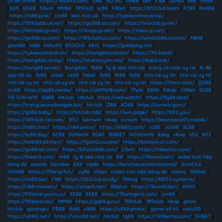
Lô đề online
|
https://78wintx.com/
|
c168
|
NỔ HŨ
|
cm88
|
ok9
|
F168
|
Jun88
|
x88
|
cm88
|
b29
|
GG88
|
58win
|
MM88
|
789club
|
sc88
|
F8bet
|
https://b52club.team
|
FC88
|
Red88
|
https://hi88.pink/
|
cm88
|
kèo nhà cái
|
https://tylekeonhacai.top/
|
https://789clubb.uk.net/
|
https://go888.sa.com/
|
https://iwinclub.jp.net/
|
https://hitclubb.jp.net/
|
https://rikvipp.jp.net/
|
https://taixiu.jp.net/
|
https://go88b.co.com/
|
https://789club1.co.com/
|
https://iwinclub86.co.com/
|
MB66
|
good88
|
ko66
|
nohu90
|
B52Club
|
k8cc
|
https://go88play.site
|
https://tylekeonhacai.vin/
|
https://bongdaso.team/
|
https://7m.band/
|
https://bongdalu.army/
|
https://nhacaiuytin.moi/
|
https://kqbd.one/
|
https://bong88.se.net/
|
Bongdalu
|
fb88
|
tỷ lệ kèo nhà cái
|
trang cá cược uy tín
|
lô đề
|
app tài xỉu
|
fb88
|
vsbet
|
uk88
|
fabet
|
fb88
|
fb88
|
fb88
|
nhà cái uy tín
|
nhà cái uy tín
|
nhà cái uy tín
|
nhà cái uy tín
|
nhà cái uy tín
|
nhà cái uy tín
|
https://7mcn.voto/
|
QS88
|
cm88
|
https://qq88.media/
|
https://ok99678.com/
|
77win
|
88XX
|
Rikvip
|
V9Bet
|
SC88
|
TẢI SUN WIN
|
Da88
|
Hitclub
|
Hitclub
|
https://ok9.watch/
|
https://fly88.deal/
|
https://trangcacuocbongda.bio/
|
hitclub
|
Z188
|
AO88
|
https://sunwin.guru/
|
https://go88.baby/
|
https://hitclub.cab/
|
https://iwin.page/
|
https://b52.you/
|
https://789club-ceo.net/
|
B52
|
Gemwin
|
rikvip
|
sunwin
|
https://keonhacai55.mobile/
|
https://hi88.chat/
|
https://ok9.press/
|
https://hi88fz.com/
|
sc88
|
Jun88
|
SC88
|
https://sc88.day/
|
SC88
|
SUNWIN
|
8DAY
|
188BET
|
NOHUWIN
|
8day
|
rikvip
|
b52
|
b52
|
https://hello88.kitchen/
|
https://1gom2.co.com/
|
https://bomwin.cn.com/
|
https://go88net.com/
|
https://b52club68.com/
|
23win
|
https://rikbet1.cn.com/
|
https://8xbetlt.com/
|
m88
|
tỷ lệ kèo nhà cái
|
88I
|
https://78winni.net/
|
xoilac trực tiếp
bóng đá
|
xoso66
|
Socolive
|
8XX
|
Vip66
|
https://keonhacai.international/
|
SumClub
|
IWIN68
|
https://79king1.fun/
|
uy88
|
shbet
|
colatv trực tiếp bóng đá
|
cakhia
|
789bet
|
https://ea88.bio/
|
F168
|
https://b52club.study/
|
79king
|
https://bl555.systems/
|
https://c168.markets/
|
https://shbetk.net/
|
90phut
|
https://78win01.bet/
|
KK55
|
https://92lotterycom.us/
|
EE88
|
EE88
|
https://78wingenz.com/
|
jun88
|
https://789bets.biz/
|
MM88
|
https://gg88.guru/
|
789club
|
789club
|
rikvip
|
gmnc
|
hitclub
|
gavangtv
|
FB88
|
fb88
|
u888
|
https://u888.photo/
|
game nổ hũ
|
nohu90
|
https://u888j.net/
|
https://vnsc88.net/
|
hitclub
|
tg88
|
https://789bethp.com/
|
SHBET
|