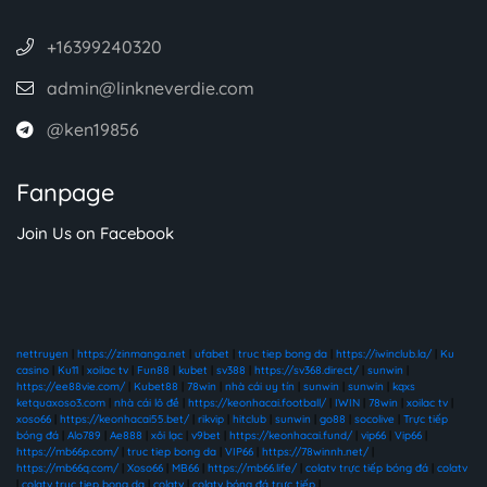
+16399240320
admin@linkneverdie.com
@ken19856
Fanpage
Join Us on Facebook
nettruyen
|
https://zinmanga.net
|
ufabet
|
truc tiep bong da
|
https://iwinclub.la/
|
Ku
casino
|
Ku11
|
xoilac tv
|
Fun88
|
kubet
|
sv388
|
https://sv368.direct/
|
sunwin
|
https://ee88vie.com/
|
Kubet88
|
78win
|
nhà cái uy tín
|
sunwin
|
sunwin
|
kqxs
ketquaxoso3.com
|
nhà cái lô đề
|
https://keonhacai.football/
|
IWIN
|
78win
|
xoilac tv
|
xoso66
|
https://keonhacai55.bet/
|
rikvip
|
hitclub
|
sunwin
|
go88
|
socolive
|
Trực tiếp
bóng đá
|
Alo789
|
Ae888
|
xôi lạc
|
v9bet
|
https://keonhacai.fund/
|
vip66
|
Vip66
|
https://mb66p.com/
|
truc tiep bong da
|
VIP66
|
https://78winnh.net/
|
https://mb66q.com/
|
Xoso66
|
MB66
|
https://mb66.life/
|
colatv trực tiếp bóng đá
|
colatv
|
colatv truc tiep bong da
|
colatv
|
colatv bóng đá trực tiếp
|