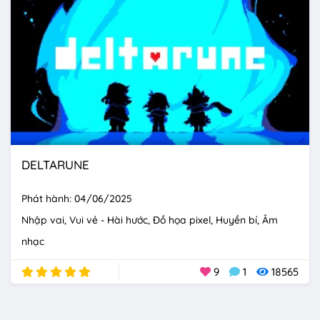
DELTARUNE
Phát hành: 04/06/2025
Nhập vai
Vui vẻ - Hài hước
Đồ họa pixel
Huyền bí
Âm
nhạc
9
1
18565