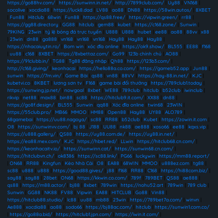
https://go88hv.com/
|
https://sunwinn.in.net/
|
http://7899club.com/
|
Uy88
|
VN168
|
socolive
|
xocdia88
|
https://luck8.dad
|
LV88
|
ao88
|
DN88
|
https://58win.autos/
|
8XBET
|
Fun88
|
Hitclub
|
68win
|
Fun88
|
https://qs88.free/
|
https://vipwin.green/
|
rr88
|
https://gg88.directory
|
GG88
|
hitclub
|
gem88
|
kubet
|
https://c168.zone/
|
Sunwin
|
79KING
|
23win
|
tỷ lệ bóng đá trực tuyến
|
U888
|
U888
|
hubet
|
ee88
|
ao88
|
88vv
|
x88
|
23win
|
dn88
|
ga888
|
vn168
|
vn168
|
vn168
|
Hay88
|
Hay88
|
Hay88
|
https://nhacaiuytin.ro/
|
Bom win
|
xóc đĩa online
|
https://ok9.show/
|
BL555
|
EE88
|
f168
|
uu88
|
c168
|
8XBET
|
https://8xbettaz.com/
|
Go99
|
123b chính chủ
|
AO88
|
https://91clubb.in/
|
TG88
|
Tg88 đăng nhập
|
Qh88
|
https://123b3.com/
|
http://c168.giving/
|
keonhacai
|
https://hello88a.co.com/
|
https://gameb52.app
|
Jun88
|
sunwin
|
https://7m.vin/
|
Game Bài
|
qs88
|
vn88
|
88VV
|
https://hay-88.in.net/
|
KJC
|
kubetvi.co
|
8KBET
|
lương sơn tv
|
F168
|
game bài đổi thưởng
|
https://789club1.today
|
https://sunwing.jp.net/
|
nowgoal
|
8xbet
|
WE88
|
789club
|
hitclub
|
b52club
|
iwinclub
|
rikvip
|
net88
|
max88
|
bin88
|
sc88
|
https://hitclub9.it.com/
|
XX88
|
dn88
|
https://go8f.design/
|
BL555
|
Sunwin
|
qq88
|
Xóc đĩa online
|
twin68
|
23WIN
|
https://55club.pro/
|
MB66
|
MMOO
|
HM88
|
Open88
|
Hay88
|
UY88
|
ALO789
|
68gamebai
|
https://uu88.nagoya/
|
sc88
|
RR88
|
b52club
|
Kubet
|
https://zowin.it.com
|
O8
|
https://sunwinvv.com/
|
bj 88
|
J188
|
UU88
|
nk88
|
ae888
|
xoso66
|
ee88
|
kqxs.vip
|
https://u888.gallery/
|
QS88
|
https://uy88.com.de/
|
https://uy88.in.net/
|
https://ea88.mex.com/
|
KJC
|
https://hbet.red/
|
LLwin
|
https://hitclub68.cn.com/
|
https://keonhacaitv.io/
|
https://sunwinn.cat/
|
https://sunwin68.cn.com/
|
https://hitclubvn.ch/
|
ok8386
|
https://sc88.link/
|
PG66
|
luckywin
|
https://mm88.report/
|
ON68
|
RR88
|
Kingfun
|
Kèo Nhà Cái
|
O8
|
EA88
|
68WIN
|
MMOO
|
u888ez.com
|
tg88
|
sc88
|
u888
|
u888
|
https://good88.gives/
|
j88
|
f168
|
RR88
|
C168
|
https://hi88com.biz/
|
say88
|
say88
|
28bet
|
ON68
|
https://kkwin.co.com/
|
789f
|
789BET
|
QS88
|
ae888
|
qs88
|
https://m88.actor/
|
bj88
|
8xbet
|
789win
|
https://nohu52.art
|
789win
|
789 club
|
Sunwin
|
GG88
|
NK88
|
FV88
|
Vipwin
|
EA88
|
HITCLUB
|
Go88
|
Vin88
|
https://hitclub88.studio/
|
lc88
|
uu88
|
mb88
|
23win
|
https://789bet7a.com/
|
winvn
|
Ae888
|
xocdia88
|
ao88
|
sodo66
|
https://bj88ac.com/
|
hitclub
|
https://sunwin1.com.co/
|
https://go88a.bid/
|
https://hitclub1.jpn.com/
|
https://iwin.it.com/
|