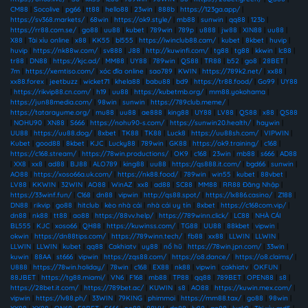
CM88
|
Socolive
|
pg66
|
tt88
|
hello88
|
23win
|
888b
|
https://123ga.app/
|
https://sv368.markets/
|
68win
|
https://ok9.style/
|
mb88
|
sunwin
|
qq88
|
123b
|
https://rr88.com.se/
|
go88
|
uu88
|
kubet
|
789win
|
789p
|
u888
|
jw88
|
XIN88
|
uu88
|
X88
|
Tài xỉu online
|
x88
|
KK55
|
bl555
|
https://iwinclub88.cam/
|
kubet
|
8kbet
|
huvip
|
huvip
|
https://nk88w.com/
|
sv888
|
J88
|
http://kuwinfi.com/
|
tg88
|
tg88
|
kkwin
|
lc88
|
tr88
|
DN88
|
https://kjc.ad/
|
MM88
|
UY88
|
789win
|
QS88
|
TR88
|
b52
|
go8
|
28BET
|
7m
|
https://xemtiso.com/
|
xóc đĩa online
|
sao789
|
KWIN
|
https://789k2.net/
|
xx88
|
xx88.forex
|
jeetbuzz
|
wicket71
|
khela88
|
babu88
|
bd9
|
https://tr88.food/
|
Go99
|
UY88
|
https://rikvip88.cn.com/
|
h19
|
uu88
|
https://kubetmb.org/
|
mm88.yokohama
|
https://jun88media.com/
|
98win
|
sunwin
|
https://789club.meme/
|
https://tatarayume.org/
|
mu88
|
uu88
|
ae888
|
king88
|
UY88
|
LV88
|
QS88
|
x88
|
QS88
|
NOHU90
|
XN88
|
S666
|
https://nohu90-s.com/
|
https://sunwin20.health/
|
haywin
|
UU88
|
https://uu88.dog/
|
8xbet
|
TK88
|
TK88
|
Luck8
|
https://uu88sh.com/
|
VIPWIN
|
Kubet
|
good88
|
8kbet
|
KJC
|
Lucky88
|
789win
|
GK88
|
https://ok9.training/
|
c168
|
https://c168.stream/
|
https://78win.productions/
|
OK9
|
c168
|
23win
|
mb88
|
s666
|
AD88
|
XX8
|
xx8
|
ad88
|
BJ88
|
ALO789
|
king88
|
uu88
|
https://qs888.it.com/
|
bgd66
|
sunwin
|
AO88
|
https://xoso66a.uk.com/
|
https://nk88.food/
|
789win
|
win55
|
kubet
|
88vbet
|
LV88
|
KKWIN
|
32WIN
|
AO88
|
WinAZ
|
xx8
|
ad88
|
SC88
|
MM88
|
RR88 Đăng Nhập
|
https://33winf.fun/
|
C168
|
dn88
|
vipwin
|
http://qs88.spot/
|
https://lx886.casino/
|
Z188
|
DN88
|
rikvip
|
go88
|
hitclub
|
kèo nhà cái
|
nhà cái uy tín
|
8xbet
|
https://c168com.vip/
|
dn88
|
nk88
|
tt88
|
ao88
|
https://88vv.help/
|
https://789winn.click/
|
LC88
|
NHÀ CÁI
BL555
|
KJC
|
xoso66
|
QH88
|
https://kuwinss.com/
|
TG88
|
UU88
|
88kbet
|
vipwin
|
okwin
|
https://dn88tips.com/
|
https://789winn.tech/
|
fb88
|
xx88
|
LLWIN
|
LLWIN
|
LLWIN
|
LLWIN
|
kubet
|
qq88
|
Cakhiatv
|
uy88
|
nổ hũ
|
https://78win.jpn.com/
|
33win
|
kuwin
|
88AA
|
st666
|
vipwin
|
https://zqs88.com/
|
https://o8.dance/
|
https://o8.claims/
|
U888
|
https://78win.holiday/
|
78win
|
c168
|
EX88
|
nk88
|
vipwin
|
cakhiatv
|
OKFUN
|
88JBET
|
https://tg88.miami/
|
VN6
|
F168
|
mb88
|
TP88
|
qq88
|
789BET
|
OPEN88
|
s8
|
https://28bet.it.com/
|
https://789bet.ac/
|
KUWIN
|
s8
|
AO88
|
https://kuwin.mex.com/
|
vipwin
|
https://lv88.ph/
|
33WIN
|
79KING
|
phimmoi
|
https://mm88.tax/
|
go88
|
98win
|