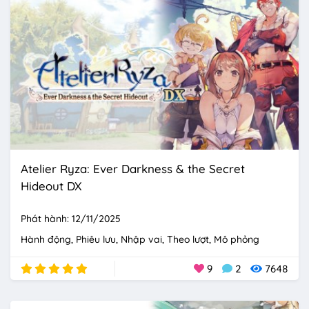
Atelier Ryza: Ever Darkness & the Secret
Hideout DX
Phát hành: 12/11/2025
Hành động
Phiêu lưu
Nhập vai
Theo lượt
Mô phỏng
9
2
7648