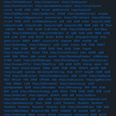
https://789club63.com/
|
https://rikvipv2.com/
|
https://rikvip3.jp.net/
|
https://keonhacai5.hot/
|
https://gamebaidoithuong1.io/
|
https://sunwin1.jp.net/
|
sunwin
|
Jun88
|
U888
|
U888
|
Sunwin
|
go88com.club
|
haywinvip.jp.net
|
https://fly888y.com/
|
https://go88p.one/
|
iWin68
|
https://go88bet.in.net/
|
nowgoal
|
Mmwin
|
https://c168game.com/
|
zowinmoi.com
|
https://789-club.best
|
https://b52club-
vn.com
|
PG88
|
vf555
|
Fun88dangnhap.net
|
w88
|
w88
|
AU88
|
kubet
|
trang chủ mb88
|
trang chủ au88
|
trang chủ x88
|
trang chủ tg88
|
trang chủ c168
|
XX88
|
xx88
|
S8
|
33win
|
cakhiatv
|
8kbet
|
UY88
|
bet88
|
lô đề online
|
NK88
|
https://nk88.gives/
|
llwin đăng
nhập
|
https://u888bet.live/
|
https://mm88t.dev/
|
s8
|
tg88
|
hz88
|
qs88
|
MB66
|
UU88
|
GO8
|
uu88
|
SC88
|
on68
|
BL555
|
BL555
|
BL555
|
BL555
|
cổng game hitclub
|
cổng
game sunwin
|
8XBET
|
8XBET
|
sunwin nổ hũ
|
thapcam
|
8DAY
|
KING88
|
j88
|
https://qs88.baby/
|
https://c168.guru/
|
uu88
|
hubet
|
sunwin
|
hi88
|
TX88
|
DABET
|
DA88
|
TA88
|
SIN88
|
11BET
|
VIN88
|
DU88
|
9bet
|
bu88
|
Oxbet
|
haywin
|
https://say88vn.site/
|
hitclub
|
99ok
|
https://sunwin29.com/
|
nohu
|
az888
|
ug88
|
ea88
|
S666
|
789win
|
s666
|
sunwin
|
sunwin
|
https://keonhacai5.boats/
|
sv368hn.com
|
SV388
|
Kubet
|
https://alo789apk.app/
|
https://hitclub1.guru/
|
https://b52.ventures/
|
https://luongson117.tv/
|
https://8kbettt.co/
|
lv88
|
qh88
|
GO99
|
nhatvip
|
vipwin
|
tr88
|
nk88
|
56win
|
hitclub.compare
|
123bet
|
QS88
|
TG88
|
DN88
|
789WIN
|
gem88
|
fb88
|
trang chủ go88
|
tỷ lệ kèo
|
kèo bóng đá hôm nay
|
rikvip
|
vin777
|
lucky88
|
mb88
|
ao88
|
TK88
|
https://ao88.uk.net/
|
https://xoso66a.co.com/
|
nk88
|
LUCK8
|
https://ao88y.top
|
6623
|
H19.com
|
tt88
|
DN88
|
OPEN88
|
C168
|
https://xx88.uk.com/
|
https://gg88se.com/
|
PG66
|
88kbet
|
uu88
|
https://lc88.website/
|
https://vipwin.luxury/
|
au88
|
grandpashabet
|
EE88
|
https://88i.mobile/
|
https://88m.ae.org/
|
88M
|
88M
|
AO88
|
88M
|
Luck8
|
https://88aa.technology
|
jw88
|
98Win
|
TG88
|
DH88
|
AO88
|
123B
|
Luck8
|
https://dn88s.net/
|
https://go8.onl/
|
OKWIN
|
ao88
|
x88
|
https://ao88.cx/
|
https://nk88.select/
|
tr88
|
nk88
|
uu88
|
https://vsbet.love/
|
https://soikeo.jpn.com/
|
https://gamebai.ae.org/
|
23win
|
GG88
|
LLWIN
|
Tieulamtv
|
Tieulamtv
|
Tieulamtv
|
Tieulamtv
|
Tieulamtv
|
Tieulamtv
|
Tieulamtv
|
vu88
|
https://hitclub88.net/
|
C168
|
S666
|
https://s666.holiday/
|
đá gà trực tiếp
|
RR99
|
Vaidebet
|
S8
|
socolive
|
tk88
|
S8
|
https://fv88.food/
|
86bet
|
sunwin
|
hitclub
|
Luongsontv
|
Luongsontv
|
EE88
|
BL555
|