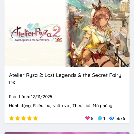
Atelier Ryza 2: Lost Legends & the Secret Fairy
DX
Phát hành: 12/11/2025
Hành động
Phiêu lưu
Nhập vai
Theo lượt
Mô phỏng
8
1
5676