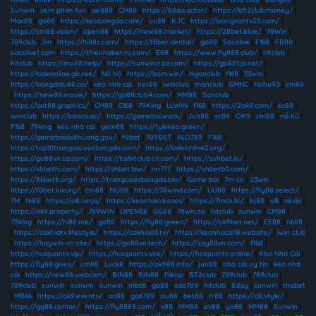
Sunwin
|
xem phim fun
|
ae888
|
CM88
|
https://88aa.actor/
|
https://b52club.money/
|
Max88
|
go88
|
https://keobongda.cafe/
|
uu88
|
KJC
|
https://luongsontv23.com/
|
https://cm88.vision/
|
open88
|
https://new88.market/
|
https://28bet.blue/
|
78Win
|
789club
|
7m
|
https://hi88c.com/
|
https://f8bet.dental/
|
go88
|
Socolive
|
F168
|
FB88
|
socolive1 com
|
https://thienhabet.ru.com/
|
E88
|
https://www.fly888.club/
|
hitclub
|
hitclub
|
https://mu88.help/
|
https://sunwinn.za.com/
|
https://go881.jp.net/
|
https://lodeonline.gb.net/
|
Nổ hũ
|
https://bom.win/
|
Ngonclub
|
f168
|
33win
|
https://bongdalu88.co/
|
kèo nhà cái
|
net88
|
iwinclub
|
manclub
|
GMNC
|
Nohu90
|
cm88
|
https://new88.movie/
|
https://go88club4.com/
|
MM88
|
Sanclub
|
https://bet88.graphics/
|
CM88
|
C168
|
79King
|
LLWIN
|
f168
|
https://2ok9.com/
|
sc88
|
iwinclub
|
https://banca.ac/
|
https://gamebai.work/
|
Jun88
|
sc88
|
OK9
|
cm88
|
nổ hũ
|
F168
|
79king
|
kèo nhà cái
|
gem88
|
https://tylekeo.green/
|
https://gamebaidoithuong.you/
|
f8bet
|
789BET
|
ALO789
|
F168
|
https://top10trangcacuocbongda.com/
|
https://lodeonline2.org/
|
https://go88vn.sa.com/
|
https://taihitclub.cn.com/
|
https://sshbet.io/
|
https://shbethi.com/
|
https://shbet.law/
|
nn777
|
https://shbetb0.com/
|
https://8kbet8.org/
|
https://trangcadobongda.bio/
|
Game bài
|
7m cn
|
23win
|
https://f8bet.luxury/
|
cm88
|
MU88
|
https://78wind.com/
|
UU88
|
https://fly88.select/
|
7M
|
tk88
|
https://o8.ninja/
|
https://keonhacai.cool/
|
https://7mcn.llc/
|
bj88
|
o8
|
okvip
|
https://ok9.property/
|
789WIN
|
OPEN88
|
GG88
|
78win.so
|
hitclub
|
sunwin
|
CM88
|
79king
|
https://hi88.me/
|
go88
|
https://fly88.green/
|
https://ok9bet.net/
|
EE88
|
nk88
|
https://cakhiatv.lifestyle/
|
https://cakhia03.tv/
|
https://keonhacai18.website/
|
iwin club
|
https://haywin-vn.site/
|
https://go88vn.tech/
|
https://say88vn.com/
|
f168
|
https://hoiquantv.vip/
|
https://hoiquantv.site/
|
https://hoiquantv.online/
|
Kèo Nhà Cái
|
https://fly88.gives/
|
cm88
|
Luck8
|
https://ok988.info/
|
jun88
|
nhà cái uy tín
|
kèo nhà
cái
|
https://new88.webcam/
|
BIN88
|
BIN88
|
Rikvip
|
B52club
|
789club
|
789club
|
789club
|
sunwin
|
sunwin
|
sunwin
|
mb66
|
go88
|
sao789
|
hitclub
|
8day
|
sunwin
|
thabet
|
MB66
|
https://ok9.events/
|
ao88
|
ga6789
|
siu88
|
bet88
|
rr88
|
https://o8.style/
|
https://gg88.center/
|
https://fly8889.com/
|
x88
|
MM88
|
ev88
|
yo88
|
MM88
|
Sunwin
|