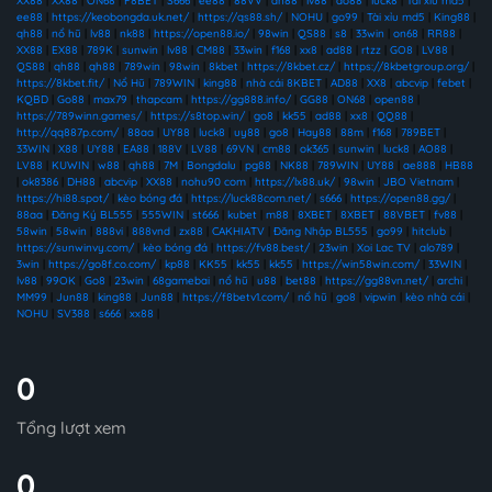
XX88
|
XX88
|
ON68
|
F8BET
|
S666
|
ee88
|
88VV
|
dn88
|
lv88
|
ao88
|
luck8
|
Tài xỉu md5
|
ee88
|
https://keobongda.uk.net/
|
https://qs88.sh/
|
NOHU
|
go99
|
Tài xỉu md5
|
King88
|
qh88
|
nổ hũ
|
lv88
|
nk88
|
https://open88.io/
|
98win
|
QS88
|
s8
|
33win
|
on68
|
RR88
|
XX88
|
EX88
|
789K
|
sunwin
|
lv88
|
CM88
|
33win
|
f168
|
xx8
|
ad88
|
rtzz
|
GO8
|
LV88
|
QS88
|
qh88
|
qh88
|
789win
|
98win
|
8kbet
|
https://8kbet.cz/
|
https://8kbetgroup.org/
|
https://8kbet.fit/
|
Nổ Hũ
|
789WIN
|
king88
|
nhà cái 8KBET
|
AD88
|
XX8
|
abcvip
|
febet
|
KQBD
|
Go88
|
max79
|
thapcam
|
https://gg888.info/
|
GG88
|
ON68
|
open88
|
https://789winn.games/
|
https://s8top.win/
|
go8
|
kk55
|
ad88
|
xx8
|
QQ88
|
http://qq887p.com/
|
88aa
|
UY88
|
luck8
|
uy88
|
go8
|
Hay88
|
88m
|
f168
|
789BET
|
33WIN
|
X88
|
UY88
|
EA88
|
188V
|
LV88
|
69VN
|
cm88
|
ok365
|
sunwin
|
luck8
|
AO88
|
LV88
|
KUWIN
|
w88
|
qh88
|
7M
|
Bongdalu
|
pg88
|
NK88
|
789WIN
|
UY88
|
ae888
|
HB88
|
ok8386
|
DH88
|
abcvip
|
XX88
|
nohu90 com
|
https://lx88.uk/
|
98win
|
JBO Vietnam
|
https://hi88.spot/
|
kèo bóng đá
|
https://luck88com.net/
|
s666
|
https://open88.gg/
|
88aa
|
Đăng Ký BL555
|
555WIN
|
st666
|
kubet
|
m88
|
8XBET
|
8XBET
|
88VBET
|
fv88
|
58win
|
58win
|
888vi
|
888vnd
|
zx88
|
CAKHIATV
|
Đăng Nhập BL555
|
go99
|
hitclub
|
https://sunwinvy.com/
|
kèo bóng đá
|
https://fv88.best/
|
23win
|
Xoi Lac TV
|
alo789
|
3win
|
https://go8f.co.com/
|
kp88
|
KK55
|
kk55
|
kk55
|
https://win58win.com/
|
33WIN
|
lv88
|
99OK
|
Go8
|
23win
|
68gamebai
|
nổ hũ
|
u88
|
bet88
|
https://gg88vn.net/
|
archi
|
MM99
|
Jun88
|
king88
|
Jun88
|
https://f8betv1.com/
|
nổ hũ
|
go8
|
vipwin
|
kèo nhà cái
|
NOHU
|
SV388
|
s666
|
xx88
|
0
Tổng lượt xem
0