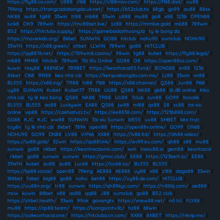
https://fly88.co.com/
|
U888
|
c168
|
https://c168mov.com/
|
https://f168.dad/
|
uu88
|
79king
|
https://trangcadobongda.uk.net/
|
https://b52club.to
|
68gb
|
go99
|
au88
|
88xx
|
NK88
|
au88
|
tg88
|
33win
|
tt88
|
mb88
|
33win
|
u888
|
mu88
|
go8
|
x88
|
123b
|
OPEN88
|
luck8
|
OK9
|
789win
|
https://mu88bet.live/
|
sc88
|
https://mmlive.gold
|
mb88
|
789win
|
B52
|
https://hitclubx.supply/
|
https://gamebaidoithuong.la
|
ty le bong da
|
https://moviekids.org/
|
8kbet
|
SUNWIN
|
GO88
|
hitclub
|
nohu90
|
sumclub
|
NOHU90
|
33WIN
|
https://x88.green/
|
shbet
|
LLWIN
|
789win
|
go88
|
HITCLUB
|
https://qq8876.net/
|
https://789win8.casino/
|
98win
|
tg88
|
kubet
|
https://fly88.legal/
|
mb88
|
MM88
|
hitclub
|
789win
|
Tài Xỉu Online
|
GO88
|
O8
|
https://open88ss.com/
|
kuwin
|
Hay88
|
888NEW
|
789BET
|
https://keonhacai55.fund/
|
BONG88
|
xn88
|
123b
|
8kbet
|
C168
|
RR88
|
kèo nhà cái
|
https://ketquabongda.com.mx/
|
Lc88
|
33win
|
vn88
|
BL555
|
https://x88.ing/
|
TR88
|
hi88
|
f168
|
https://x88.channel/
|
QS88
|
Jun88
|
f168
|
uy88
|
SUNWIN
|
Kubet
|
Kubet77
|
TR88
|
UU88
|
QS88
|
NK88
|
gk88
|
lô đề online
|
Kèo
nhà cái
|
tỷ lệ kèo bóng
|
QS88
|
NK88
|
TR88
|
UU88
|
7club
|
sun88
|
GO99
|
Xoso66
|
BL555
|
BL555
|
ao88
|
Luckywin
|
EA88
|
QS88
|
jw88
|
ml88
|
qs88
|
S8
|
sc88
|
tai xiu
online
|
vip88
|
https://cakhiatvzz.tv/
|
https://ee8838.com/
|
https://123b888.com/
|
GG88
|
KJC
|
KJC
|
ww88
|
SUNWIN
|
Tài xỉu Sunwin
|
bl555
|
uu88
|
SHBET
|
kèo trực
tuyến
|
tỷ lệ nhà cái
|
8kbet
|
789k
|
open88
|
https://open88v.online/
|
GO99
|
ON68
|
NOHU90
|
GO99
|
DN88
|
LV88
|
VIP66
|
XX88
|
https://lv88.ltd/
|
https://dh88.video/
|
https://sx88.gold/
|
32win
|
https://qs881.ink/
|
https://ev99.eu.com/
|
qh88
|
x88
|
mu88
|
sunwin
|
go88
|
rikbet
|
https://keonhacaivnic.com/
|
iwin
|
taixiu88.io
|
gem88
|
keonhacai
|
rikbet
|
go88
|
sunwin
|
sunwin
|
https://gmnc.club/
|
EE88
|
https://123bett.io/
|
EE88
|
33WIN
|
kubet
|
au88
|
au88
|
Luck8
|
https://luck8.so/
|
BL555
|
BL555
|
https://kp88.social/
|
open88
|
79king
|
AE888
|
AE888
|
uy88
|
x88
|
z188
|
daga88
|
33win
|
188bet
|
fabet
|
big88
|
go88
|
nohu
|
bet88
|
https://uy88.de.com/
|
HITCLUB
|
https://uu88n.org/
|
tr88
|
sunwin
|
https://qh88kyc.com/
|
https://rr886j.com/
|
ae888
|
mcw
|
kuwin
|
88bet
|
x88
|
ao88
|
qq88
|
J88
|
sumclub
|
go88
|
B52 club
|
https://shbet.health/
|
33win
|
99ok
|
gavangtv
|
https://vnew88.net/
|
nổ hũ
|
FLY88
|
mu88
|
https://qs88.team/
|
https://luongsontv.llc/
|
hz88
|
68win
|
https://soikeonhacai.one/
|
https://hitcluba.cn.com/
|
XX88
|
8XBET
|
https://rikvip.mx/
|