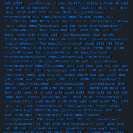
OK9
|
8XBET
|
https://79king.capital/
|
shbet
|
Fun88 Thai
|
XOSO66
|
LUCKY88
|
S8
|
U888
|
dn88
|
s8
|
ae888
|
bong da 365
|
J88
|
tt88
|
QQ88
|
Sunwin
|
O8
|
O8
|
s8
|
AU88
|
s8
|
s8
|
Hubet
|
Win55
|
MM88
|
XN88
|
Cakhiatv
|
HM88
|
https://u8888.house/
|
https://e68win.net
|
ev99
|
https://c168.buzz/
|
https://fly88.in/
|
open88
|
188V
|
https://S8.today
|
NK88
|
BL555
|
KK55
|
88aa
|
Sunwin
|
https://b52club14.com/
|
KUWIN
|
NOHU
|
789win
|
https://gavangtvv.cc/
|
C168
|
lx88
|
Ae888
|
https://8xbet1.co.com/
|
https://8xbet8x.it.com/
|
98win
|
68win
|
88AA
|
AO88
|
GO99
|
LLWIN
|
GG88
|
F8BET
|
555win
|
mb88
|
AO88
|
KING88
|
LX88
|
https://8kbet.com.ph/
|
33win
|
nohu90
|
https://twin68.gr.com/
|
SV368
|
https://8kbet.cafe/
|
8kbet
|
https://shbet-okvip.uk.com/
|
https://on68info.com/
|
77ag
|
https://gavangtv.global/
|
xoso66
|
QS88
|
U88
|
789win
|
https://mitomtv.cx/
|
LC88
|
lô đề online
|
xoso66
|
kèo nhà cái
|
789WIN
|
rs88
|
QH888
|
http://go99me.com/
|
8xx
|
https://58win1.info/
|
tv88
|
https://socolive.ai/
|
https://keonhacai555.us.com/
|
https://keonhacai55.ws/
|
http://hitclub1.ac/
|
https://iwinclub8.com/
|
https://gem88.in.net/
|
mb88
|
uu88
|
https://uu88.date/
|
https://new88.land/
|
https://new882.info/
|
UY88
|
77ag
|
ok365
|
G666
|
c168
|
789k
|
789F
|
789F
|
789F
|
789F
|
nổ hũ
|
https://kqbd.gg/
|
go88
|
AD88
|
au88
|
mu88
|
luck8
|
999bet
|
kèo nhà cái 5
|
red88
|
vic88
|
OKWINTV
|
luckywin
|
RIKVIP
|
B52
|
123B
|
LUCK8
|
st666
|
go88
|
78WIN
|
kubet
|
8kbet
|
ga6789
|
DN88
|
FLY88
|
98WIN
|
https://qs88.health/
|
Sunwin
|
https://new88.energy/
|
https://viscard.de.com/
|
https://ea88.us.org/
|
33win
|
X88
|
EX88
|
vipwin
|
tr88
|
qs88
|
UY88
|
HITCLUB
|
B52CLUB
|
RIKVIP
|
U88
|
8kbet
|
88I
|
88AA
|
uu88
|
bet88
|
s8
|
s8
|
ao88
|
qh88
|
xoso66
|
QH88
|
MU88
|
uy88
|
x88
|
lv88
|
lc88
|
UU88
|
HUBET
|
B52club
|
xoso66vn.app
|
UY88
|
MM99
|
ok8386
|
https://vsbetz.net/
|
https://vsbet365.io/
|
Hay88
|
Hay88
|
Hay88
|
NK88
|
uy88
|
Ae888
|
new88
|
33ag
|
UY88
|
UY88
|
U88
|
98WIN
|
https://luck8.style/
|
https://13win.studio/
|
https://789p.biz/
|
https://98win.toys/
|
VIPWIN
|
S8
|
https://siu88.co.com
|
88NN
|
thabet
|
tk88
|
uu88
|
kubet
|
mu88
|
gg88
|
https://go8.ae.org/
|
Nổ Hũ
|
https://nohu.best/
|
https://go99.com.se/
|
TT88
|
68win
|
kuwin
|
TG88
|
LX88
|
lv88
|
https://luck8.esq/
|
https://luck8.games/
|
O8
|
VN88
|
EX88
|
https://sunwin20.info/
|
32win
|
Luck8
|
ee88
|
uu88
|
NOHU90
|
https://red88.de.com
|
https://uk88sport.com.se
|
max79
|
llwin
|
https://on68.live/
|
S8
|
kk55
|
lc88
|
789win
|
98WIN
|
S8
|
https://28bet.green/
|
QS88
|