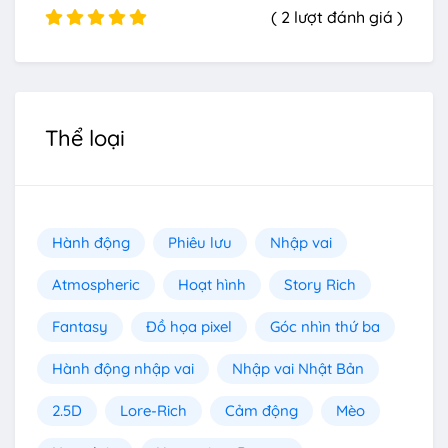
( 2 lượt đánh giá )
Thể loại
Hành động
Phiêu lưu
Nhập vai
Atmospheric
Hoạt hình
Story Rich
Fantasy
Đồ họa pixel
Góc nhìn thứ ba
Hành động nhập vai
Nhập vai Nhật Bản
2.5D
Lore-Rich
Cảm động
Mèo