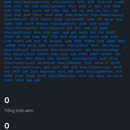
ee88
|
https://keobongda.uk.net/
|
https://qs88.sh/
|
NOHU
|
go99
|
Tài xỉu md5
|
King88
|
qh88
|
nổ hũ
|
lv88
|
nk88
|
https://open88.io/
|
98win
|
QS88
|
s8
|
33win
|
on68
|
RR88
|
XX88
|
EX88
|
789K
|
sunwin
|
lv88
|
CM88
|
33win
|
f168
|
xx8
|
ad88
|
rtzz
|
GO8
|
LV88
|
QS88
|
qh88
|
qh88
|
789win
|
98win
|
8kbet
|
https://8kbet.cz/
|
https://8kbetgroup.org/
|
https://8kbet.fit/
|
Nổ Hũ
|
789WIN
|
king88
|
nhà cái 8KBET
|
AD88
|
XX8
|
abcvip
|
febet
|
KQBD
|
Go88
|
max79
|
thapcam
|
https://gg888.info/
|
GG88
|
ON68
|
open88
|
https://789winn.games/
|
https://s8top.win/
|
go8
|
kk55
|
ad88
|
xx8
|
QQ88
|
http://qq887p.com/
|
88aa
|
UY88
|
luck8
|
uy88
|
go8
|
Hay88
|
88m
|
f168
|
789BET
|
33WIN
|
X88
|
UY88
|
EA88
|
188V
|
LV88
|
69VN
|
cm88
|
ok365
|
sunwin
|
luck8
|
AO88
|
LV88
|
KUWIN
|
w88
|
qh88
|
7M
|
Bongdalu
|
pg88
|
NK88
|
789WIN
|
UY88
|
ae888
|
HB88
|
ok8386
|
DH88
|
abcvip
|
XX88
|
nohu90 com
|
https://lx88.uk/
|
98win
|
JBO Vietnam
|
https://hi88.spot/
|
kèo bóng đá
|
https://luck88com.net/
|
s666
|
https://open88.gg/
|
88aa
|
Đăng Ký BL555
|
555WIN
|
st666
|
kubet
|
m88
|
8XBET
|
8XBET
|
88VBET
|
fv88
|
58win
|
58win
|
888vi
|
888vnd
|
zx88
|
CAKHIATV
|
Đăng Nhập BL555
|
go99
|
hitclub
|
https://sunwinvy.com/
|
kèo bóng đá
|
https://fv88.best/
|
23win
|
Xoi Lac TV
|
alo789
|
3win
|
https://go8f.co.com/
|
kp88
|
KK55
|
kk55
|
kk55
|
https://win58win.com/
|
33WIN
|
lv88
|
99OK
|
Go8
|
23win
|
68gamebai
|
nổ hũ
|
u88
|
bet88
|
https://gg88vn.net/
|
archi
|
MM99
|
Jun88
|
king88
|
Jun88
|
https://f8betv1.com/
|
nổ hũ
|
go8
|
vipwin
|
kèo nhà cái
|
NOHU
|
SV388
|
s666
|
xx88
|
0
Tổng lượt xem
0