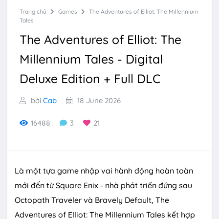
Trang chủ
Games
The Adventures of Elliot: The Millennium
Tales
The Adventures of Elliot: The
Millennium Tales - Digital
Deluxe Edition + Full DLC
bởi
Cab
18 June 2026
16488
3
21
Là một tựa game nhập vai hành động hoàn toàn
mới đến từ Square Enix - nhà phát triển đứng sau
Octopath Traveler và Bravely Default, The
Adventures of Elliot: The Millennium Tales kết hợp