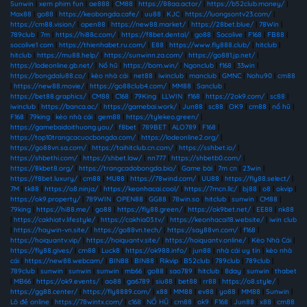
Sunwin
|
xem phim fun
|
ae888
|
CM88
|
https://88aa.actor/
|
https://b52club.money/
|
Max88
|
go88
|
https://keobongda.cafe/
|
uu88
|
KJC
|
https://luongsontv23.com/
|
https://cm88.vision/
|
open88
|
https://new88.market/
|
https://28bet.blue/
|
78Win
|
789club
|
7m
|
https://hi88c.com/
|
https://f8bet.dental/
|
go88
|
Socolive
|
F168
|
FB88
|
socolive1 com
|
https://thienhabet.ru.com/
|
E88
|
https://www.fly888.club/
|
hitclub
|
hitclub
|
https://mu88.help/
|
https://sunwinn.za.com/
|
https://go881.jp.net/
|
https://lodeonline.gb.net/
|
Nổ hũ
|
https://bom.win/
|
Ngonclub
|
f168
|
33win
|
https://bongdalu88.co/
|
kèo nhà cái
|
net88
|
iwinclub
|
manclub
|
GMNC
|
Nohu90
|
cm88
|
https://new88.movie/
|
https://go88club4.com/
|
MM88
|
Sanclub
|
https://bet88.graphics/
|
CM88
|
C168
|
79King
|
LLWIN
|
f168
|
https://2ok9.com/
|
sc88
|
iwinclub
|
https://banca.ac/
|
https://gamebai.work/
|
Jun88
|
sc88
|
OK9
|
cm88
|
nổ hũ
|
F168
|
79king
|
kèo nhà cái
|
gem88
|
https://tylekeo.green/
|
https://gamebaidoithuong.you/
|
f8bet
|
789BET
|
ALO789
|
F168
|
https://top10trangcacuocbongda.com/
|
https://lodeonline2.org/
|
https://go88vn.sa.com/
|
https://taihitclub.cn.com/
|
https://sshbet.io/
|
https://shbethi.com/
|
https://shbet.law/
|
nn777
|
https://shbetb0.com/
|
https://8kbet8.org/
|
https://trangcadobongda.bio/
|
Game bài
|
7m cn
|
23win
|
https://f8bet.luxury/
|
cm88
|
MU88
|
https://78wind.com/
|
UU88
|
https://fly88.select/
|
7M
|
tk88
|
https://o8.ninja/
|
https://keonhacai.cool/
|
https://7mcn.llc/
|
bj88
|
o8
|
okvip
|
https://ok9.property/
|
789WIN
|
OPEN88
|
GG88
|
78win.so
|
hitclub
|
sunwin
|
CM88
|
79king
|
https://hi88.me/
|
go88
|
https://fly88.green/
|
https://ok9bet.net/
|
EE88
|
nk88
|
https://cakhiatv.lifestyle/
|
https://cakhia03.tv/
|
https://keonhacai18.website/
|
iwin club
|
https://haywin-vn.site/
|
https://go88vn.tech/
|
https://say88vn.com/
|
f168
|
https://hoiquantv.vip/
|
https://hoiquantv.site/
|
https://hoiquantv.online/
|
Kèo Nhà Cái
|
https://fly88.gives/
|
cm88
|
Luck8
|
https://ok988.info/
|
jun88
|
nhà cái uy tín
|
kèo nhà
cái
|
https://new88.webcam/
|
BIN88
|
BIN88
|
Rikvip
|
B52club
|
789club
|
789club
|
789club
|
sunwin
|
sunwin
|
sunwin
|
mb66
|
go88
|
sao789
|
hitclub
|
8day
|
sunwin
|
thabet
|
MB66
|
https://ok9.events/
|
ao88
|
ga6789
|
siu88
|
bet88
|
rr88
|
https://o8.style/
|
https://gg88.center/
|
https://fly8889.com/
|
x88
|
MM88
|
ev88
|
yo88
|
MM88
|
Sunwin
|
Lô đề online
|
https://78wintx.com/
|
c168
|
NỔ HŨ
|
cm88
|
ok9
|
F168
|
Jun88
|
x88
|
cm88