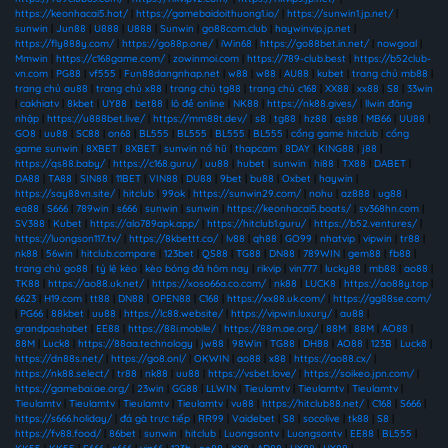
https://keonhacai5.hot/
|
https://gamebaidoithuong1.io/
|
https://sunwin1.jp.net/
|
sunwin
|
Jun88
|
U888
|
U888
|
Sunwin
|
go88com.club
|
haywinvip.jp.net
|
https://fly888y.com/
|
https://go88p.one/
|
iWin68
|
https://go88bet.in.net/
|
nowgoal
|
Mmwin
|
https://c168game.com/
|
zowinmoi.com
|
https://789-club.best
|
https://b52club-
vn.com
|
PG88
|
vf555
|
Fun88dangnhap.net
|
w88
|
w88
|
AU88
|
kubet
|
trang chủ mb88
|
trang chủ au88
|
trang chủ x88
|
trang chủ tg88
|
trang chủ c168
|
XX88
|
xx88
|
S8
|
33win
|
cakhiatv
|
8kbet
|
UY88
|
bet88
|
lô đề online
|
NK88
|
https://nk88.gives/
|
llwin đăng
nhập
|
https://u888bet.live/
|
https://mm88t.dev/
|
s8
|
tg88
|
hz88
|
qs88
|
MB66
|
UU88
|
GO8
|
uu88
|
SC88
|
on68
|
BL555
|
BL555
|
BL555
|
BL555
|
cổng game hitclub
|
cổng
game sunwin
|
8XBET
|
8XBET
|
sunwin nổ hũ
|
thapcam
|
8DAY
|
KING88
|
j88
|
https://qs88.baby/
|
https://c168.guru/
|
uu88
|
hubet
|
sunwin
|
hi88
|
TX88
|
DABET
|
DA88
|
TA88
|
SIN88
|
11BET
|
VIN88
|
DU88
|
9bet
|
bu88
|
Oxbet
|
haywin
|
https://say88vn.site/
|
hitclub
|
99ok
|
https://sunwin29.com/
|
nohu
|
az888
|
ug88
|
ea88
|
S666
|
789win
|
s666
|
sunwin
|
sunwin
|
https://keonhacai5.boats/
|
sv368hn.com
|
SV388
|
Kubet
|
https://alo789apk.app/
|
https://hitclub1.guru/
|
https://b52.ventures/
|
https://luongson117.tv/
|
https://8kbettt.co/
|
lv88
|
qh88
|
GO99
|
nhatvip
|
vipwin
|
tr88
|
nk88
|
56win
|
hitclub.compare
|
123bet
|
QS88
|
TG88
|
DN88
|
789WIN
|
gem88
|
fb88
|
trang chủ go88
|
tỷ lệ kèo
|
kèo bóng đá hôm nay
|
rikvip
|
vin777
|
lucky88
|
mb88
|
ao88
|
TK88
|
https://ao88.uk.net/
|
https://xoso66a.co.com/
|
nk88
|
LUCK8
|
https://ao88y.top
|
6623
|
H19.com
|
tt88
|
DN88
|
OPEN88
|
C168
|
https://xx88.uk.com/
|
https://gg88se.com/
|
PG66
|
88kbet
|
uu88
|
https://lc88.website/
|
https://vipwin.luxury/
|
au88
|
grandpashabet
|
EE88
|
https://88i.mobile/
|
https://88m.ae.org/
|
88M
|
88M
|
AO88
|
88M
|
Luck8
|
https://88aa.technology
|
jw88
|
98Win
|
TG88
|
DH88
|
AO88
|
123B
|
Luck8
|
https://dn88s.net/
|
https://go8.onl/
|
OKWIN
|
ao88
|
x88
|
https://ao88.cx/
|
https://nk88.select/
|
tr88
|
nk88
|
uu88
|
https://vsbet.love/
|
https://soikeo.jpn.com/
|
https://gamebai.ae.org/
|
23win
|
GG88
|
LLWIN
|
Tieulamtv
|
Tieulamtv
|
Tieulamtv
|
Tieulamtv
|
Tieulamtv
|
Tieulamtv
|
Tieulamtv
|
vu88
|
https://hitclub88.net/
|
C168
|
S666
|
https://s666.holiday/
|
đá gà trực tiếp
|
RR99
|
Vaidebet
|
S8
|
socolive
|
tk88
|
S8
|
https://fv88.food/
|
86bet
|
sunwin
|
hitclub
|
Luongsontv
|
Luongsontv
|
EE88
|
BL555
|