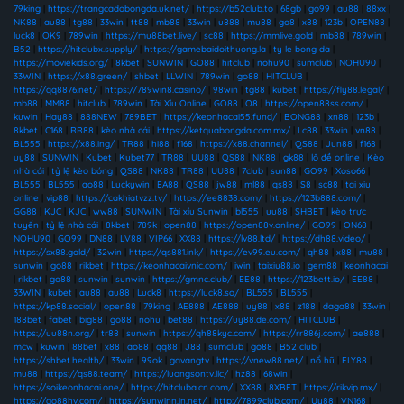
79king
|
https://trangcadobongda.uk.net/
|
https://b52club.to
|
68gb
|
go99
|
au88
|
88xx
|
NK88
|
au88
|
tg88
|
33win
|
tt88
|
mb88
|
33win
|
u888
|
mu88
|
go8
|
x88
|
123b
|
OPEN88
|
luck8
|
OK9
|
789win
|
https://mu88bet.live/
|
sc88
|
https://mmlive.gold
|
mb88
|
789win
|
B52
|
https://hitclubx.supply/
|
https://gamebaidoithuong.la
|
ty le bong da
|
https://moviekids.org/
|
8kbet
|
SUNWIN
|
GO88
|
hitclub
|
nohu90
|
sumclub
|
NOHU90
|
33WIN
|
https://x88.green/
|
shbet
|
LLWIN
|
789win
|
go88
|
HITCLUB
|
https://qq8876.net/
|
https://789win8.casino/
|
98win
|
tg88
|
kubet
|
https://fly88.legal/
|
mb88
|
MM88
|
hitclub
|
789win
|
Tài Xỉu Online
|
GO88
|
O8
|
https://open88ss.com/
|
kuwin
|
Hay88
|
888NEW
|
789BET
|
https://keonhacai55.fund/
|
BONG88
|
xn88
|
123b
|
8kbet
|
C168
|
RR88
|
kèo nhà cái
|
https://ketquabongda.com.mx/
|
Lc88
|
33win
|
vn88
|
BL555
|
https://x88.ing/
|
TR88
|
hi88
|
f168
|
https://x88.channel/
|
QS88
|
Jun88
|
f168
|
uy88
|
SUNWIN
|
Kubet
|
Kubet77
|
TR88
|
UU88
|
QS88
|
NK88
|
gk88
|
lô đề online
|
Kèo
nhà cái
|
tỷ lệ kèo bóng
|
QS88
|
NK88
|
TR88
|
UU88
|
7club
|
sun88
|
GO99
|
Xoso66
|
BL555
|
BL555
|
ao88
|
Luckywin
|
EA88
|
QS88
|
jw88
|
ml88
|
qs88
|
S8
|
sc88
|
tai xiu
online
|
vip88
|
https://cakhiatvzz.tv/
|
https://ee8838.com/
|
https://123b888.com/
|
GG88
|
KJC
|
KJC
|
ww88
|
SUNWIN
|
Tài xỉu Sunwin
|
bl555
|
uu88
|
SHBET
|
kèo trực
tuyến
|
tỷ lệ nhà cái
|
8kbet
|
789k
|
open88
|
https://open88v.online/
|
GO99
|
ON68
|
NOHU90
|
GO99
|
DN88
|
LV88
|
VIP66
|
XX88
|
https://lv88.ltd/
|
https://dh88.video/
|
https://sx88.gold/
|
32win
|
https://qs881.ink/
|
https://ev99.eu.com/
|
qh88
|
x88
|
mu88
|
sunwin
|
go88
|
rikbet
|
https://keonhacaivnic.com/
|
iwin
|
taixiu88.io
|
gem88
|
keonhacai
|
rikbet
|
go88
|
sunwin
|
sunwin
|
https://gmnc.club/
|
EE88
|
https://123bett.io/
|
EE88
|
33WIN
|
kubet
|
au88
|
au88
|
Luck8
|
https://luck8.so/
|
BL555
|
BL555
|
https://kp88.social/
|
open88
|
79king
|
AE888
|
AE888
|
uy88
|
x88
|
z188
|
daga88
|
33win
|
188bet
|
fabet
|
big88
|
go88
|
nohu
|
bet88
|
https://uy88.de.com/
|
HITCLUB
|
https://uu88n.org/
|
tr88
|
sunwin
|
https://qh88kyc.com/
|
https://rr886j.com/
|
ae888
|
mcw
|
kuwin
|
88bet
|
x88
|
ao88
|
qq88
|
J88
|
sumclub
|
go88
|
B52 club
|
https://shbet.health/
|
33win
|
99ok
|
gavangtv
|
https://vnew88.net/
|
nổ hũ
|
FLY88
|
mu88
|
https://qs88.team/
|
https://luongsontv.llc/
|
hz88
|
68win
|
https://soikeonhacai.one/
|
https://hitcluba.cn.com/
|
XX88
|
8XBET
|
https://rikvip.mx/
|
https://go88hv.com/
|
https://sunwinn.in.net/
|
http://7899club.com/
|
Uy88
|
VN168
|