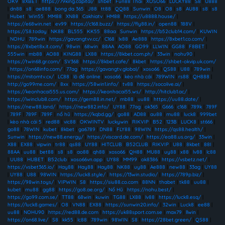
OK9
|
8XBET
|
https://79king.capital/
|
shbet
|
Fun88 Thai
|
XOSO66
|
LUCKY88
|
S8
|
U888
|
dn88
|
s8
|
ae888
|
bong da 365
|
J88
|
tt88
|
QQ88
|
Sunwin
|
O8
|
O8
|
s8
|
AU88
|
s8
|
s8
|
Hubet
|
Win55
|
MM88
|
XN88
|
Cakhiatv
|
HM88
|
https://u8888.house/
|
https://e68win.net
|
ev99
|
https://c168.buzz/
|
https://fly88.in/
|
open88
|
188V
|
https://S8.today
|
NK88
|
BL555
|
KK55
|
88aa
|
Sunwin
|
https://b52club14.com/
|
KUWIN
|
NOHU
|
789win
|
https://gavangtvv.cc/
|
C168
|
lx88
|
Ae888
|
https://8xbet1.co.com/
|
https://8xbet8x.it.com/
|
98win
|
68win
|
88AA
|
AO88
|
GO99
|
LLWIN
|
GG88
|
F8BET
|
555win
|
mb88
|
AO88
|
KING88
|
LX88
|
https://8kbet.com.ph/
|
33win
|
nohu90
|
https://twin68.gr.com/
|
SV368
|
https://8kbet.cafe/
|
8kbet
|
https://shbet-okvip.uk.com/
|
https://on68info.com/
|
77ag
|
https://gavangtv.global/
|
xoso66
|
QS88
|
U88
|
789win
|
https://mitomtv.cx/
|
LC88
|
lô đề online
|
xoso66
|
kèo nhà cái
|
789WIN
|
rs88
|
QH888
|
http://go99me.com/
|
8xx
|
https://58win1.info/
|
tv88
|
https://socolive.ai/
|
https://keonhacai555.us.com/
|
https://keonhacai55.ws/
|
http://hitclub1.ac/
|
https://iwinclub8.com/
|
https://gem88.in.net/
|
mb88
|
uu88
|
https://uu88.date/
|
https://new88.land/
|
https://new882.info/
|
UY88
|
77ag
|
ok365
|
G666
|
c168
|
789k
|
789F
|
789F
|
789F
|
789F
|
nổ hũ
|
https://kqbd.gg/
|
go88
|
AD88
|
au88
|
mu88
|
luck8
|
999bet
|
kèo nhà cái 5
|
red88
|
vic88
|
OKWINTV
|
luckywin
|
RIKVIP
|
B52
|
123B
|
LUCK8
|
st666
|
go88
|
78WIN
|
kubet
|
8kbet
|
ga6789
|
DN88
|
FLY88
|
98WIN
|
https://qs88.health/
|
Sunwin
|
https://new88.energy/
|
https://viscard.de.com/
|
https://ea88.us.org/
|
33win
|
X88
|
EX88
|
vipwin
|
tr88
|
qs88
|
UY88
|
HITCLUB
|
B52CLUB
|
RIKVIP
|
U88
|
8kbet
|
88I
|
88AA
|
uu88
|
bet88
|
s8
|
s8
|
ao88
|
qh88
|
xoso66
|
QH88
|
MU88
|
uy88
|
x88
|
lv88
|
lc88
|
UU88
|
HUBET
|
B52club
|
xoso66vn.app
|
UY88
|
MM99
|
ok8386
|
https://vsbetz.net/
|
https://vsbet365.io/
|
Hay88
|
Hay88
|
Hay88
|
NK88
|
uy88
|
Ae888
|
new88
|
33ag
|
UY88
|
UY88
|
U88
|
98WIN
|
https://luck8.style/
|
https://13win.studio/
|
https://789p.biz/
|
https://98win.toys/
|
VIPWIN
|
S8
|
https://siu88.co.com
|
88NN
|
thabet
|
tk88
|
uu88
|
kubet
|
mu88
|
gg88
|
https://go8.ae.org/
|
Nổ Hũ
|
https://nohu.best/
|
https://go99.com.se/
|
TT88
|
68win
|
kuwin
|
TG88
|
LX88
|
lv88
|
https://luck8.esq/
|
https://luck8.games/
|
O8
|
VN88
|
EX88
|
https://sunwin20.info/
|
32win
|
Luck8
|
ee88
|
uu88
|
NOHU90
|
https://red88.de.com
|
https://uk88sport.com.se
|
max79
|
llwin
|
https://on68.live/
|
S8
|
kk55
|
lc88
|
789win
|
98WIN
|
S8
|
https://28bet.green/
|
QS88
|