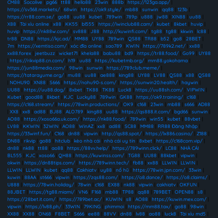
CM88
|
Socolive
|
pg66
|
tt88
|
hello88
|
23win
|
888b
|
https://123ga.app/
|
https://sv368.markets/
|
68win
|
https://ok9.style/
|
mb88
|
sunwin
|
qq88
|
123b
|
https://rr88.com.se/
|
go88
|
uu88
|
kubet
|
789win
|
789p
|
u888
|
jw88
|
XIN88
|
uu88
|
X88
|
Tài xỉu online
|
x88
|
KK55
|
bl555
|
https://iwinclub88.cam/
|
kubet
|
8kbet
|
huvip
|
huvip
|
https://nk88w.com/
|
sv888
|
J88
|
http://kuwinfi.com/
|
tg88
|
tg88
|
kkwin
|
lc88
|
tr88
|
DN88
|
https://kjc.ad/
|
MM88
|
UY88
|
789win
|
QS88
|
TR88
|
b52
|
go8
|
28BET
|
7m
|
https://xemtiso.com/
|
xóc đĩa online
|
sao789
|
KWIN
|
https://789k2.net/
|
xx88
|
xx88.forex
|
jeetbuzz
|
wicket71
|
khela88
|
babu88
|
bd9
|
https://tr88.food/
|
Go99
|
UY88
|
https://rikvip88.cn.com/
|
h19
|
uu88
|
https://kubetmb.org/
|
mm88.yokohama
|
https://jun88media.com/
|
98win
|
sunwin
|
https://789club.meme/
|
https://tatarayume.org/
|
mu88
|
uu88
|
ae888
|
king88
|
UY88
|
LV88
|
QS88
|
x88
|
QS88
|
NOHU90
|
XN88
|
S666
|
https://nohu90-s.com/
|
https://sunwin20.health/
|
haywin
|
UU88
|
https://uu88.dog/
|
8xbet
|
TK88
|
TK88
|
Luck8
|
https://uu88sh.com/
|
VIPWIN
|
Kubet
|
good88
|
8kbet
|
KJC
|
Lucky88
|
789win
|
GK88
|
https://ok9.training/
|
c168
|
https://c168.stream/
|
https://78win.productions/
|
OK9
|
c168
|
23win
|
mb88
|
s666
|
AD88
|
XX8
|
xx8
|
ad88
|
BJ88
|
ALO789
|
king88
|
uu88
|
https://qs888.it.com/
|
bgd66
|
sunwin
|
AO88
|
https://xoso66a.uk.com/
|
https://nk88.food/
|
789win
|
win55
|
kubet
|
88vbet
|
LV88
|
KKWIN
|
32WIN
|
AO88
|
WinAZ
|
xx8
|
ad88
|
SC88
|
MM88
|
RR88 Đăng Nhập
|
https://33winf.fun/
|
C168
|
dn88
|
vipwin
|
http://qs88.spot/
|
https://lx886.casino/
|
Z188
|
DN88
|
rikvip
|
go88
|
hitclub
|
kèo nhà cái
|
nhà cái uy tín
|
8xbet
|
https://c168com.vip/
|
dn88
|
nk88
|
tt88
|
ao88
|
https://88vv.help/
|
https://789winn.click/
|
LC88
|
NHÀ CÁI
BL555
|
KJC
|
xoso66
|
QH88
|
https://kuwinss.com/
|
TG88
|
UU88
|
88kbet
|
vipwin
|
okwin
|
https://dn88tips.com/
|
https://789winn.tech/
|
fb88
|
xx88
|
LLWIN
|
LLWIN
|
LLWIN
|
LLWIN
|
kubet
|
qq88
|
Cakhiatv
|
uy88
|
nổ hũ
|
https://78win.jpn.com/
|
33win
|
kuwin
|
88AA
|
st666
|
vipwin
|
https://zqs88.com/
|
https://o8.dance/
|
https://o8.claims/
|
U888
|
https://78win.holiday/
|
78win
|
c168
|
EX88
|
nk88
|
vipwin
|
cakhiatv
|
OKFUN
|
88JBET
|
https://tg88.miami/
|
VN6
|
F168
|
mb88
|
TP88
|
qq88
|
789BET
|
OPEN88
|
s8
|
https://28bet.it.com/
|
https://789bet.ac/
|
KUWIN
|
s8
|
AO88
|
https://kuwin.mex.com/
|
vipwin
|
https://lv88.ph/
|
33WIN
|
79KING
|
phimmoi
|
https://mm88.tax/
|
go88
|
98win
|
XX88
|
XX88
|
ON68
|
F8BET
|
S666
|
ee88
|
88VV
|
dn88
|
lv88
|
ao88
|
luck8
|
Tài xỉu md5
|