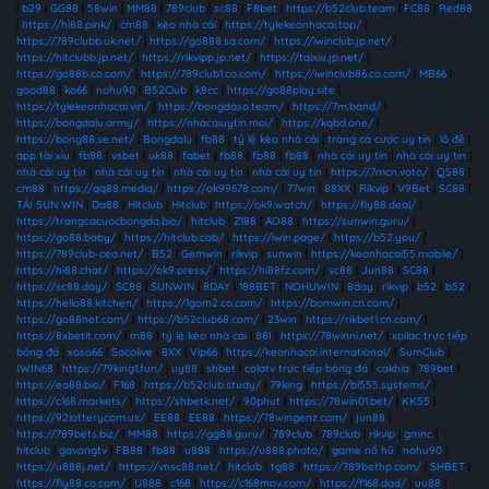
|
b29
|
GG88
|
58win
|
MM88
|
789club
|
sc88
|
F8bet
|
https://b52club.team
|
FC88
|
Red88
|
https://hi88.pink/
|
cm88
|
kèo nhà cái
|
https://tylekeonhacai.top/
|
https://789clubb.uk.net/
|
https://go888.sa.com/
|
https://iwinclub.jp.net/
|
https://hitclubb.jp.net/
|
https://rikvipp.jp.net/
|
https://taixiu.jp.net/
|
https://go88b.co.com/
|
https://789club1.co.com/
|
https://iwinclub86.co.com/
|
MB66
|
good88
|
ko66
|
nohu90
|
B52Club
|
k8cc
|
https://go88play.site
|
https://tylekeonhacai.vin/
|
https://bongdaso.team/
|
https://7m.band/
|
https://bongdalu.army/
|
https://nhacaiuytin.moi/
|
https://kqbd.one/
|
https://bong88.se.net/
|
Bongdalu
|
fb88
|
tỷ lệ kèo nhà cái
|
trang cá cược uy tín
|
lô đề
|
app tài xỉu
|
fb88
|
vsbet
|
uk88
|
fabet
|
fb88
|
fb88
|
fb88
|
nhà cái uy tín
|
nhà cái uy tín
|
nhà cái uy tín
|
nhà cái uy tín
|
nhà cái uy tín
|
nhà cái uy tín
|
https://7mcn.voto/
|
QS88
|
cm88
|
https://qq88.media/
|
https://ok99678.com/
|
77win
|
88XX
|
Rikvip
|
V9Bet
|
SC88
|
TẢI SUN WIN
|
Da88
|
Hitclub
|
Hitclub
|
https://ok9.watch/
|
https://fly88.deal/
|
https://trangcacuocbongda.bio/
|
hitclub
|
Z188
|
AO88
|
https://sunwin.guru/
|
https://go88.baby/
|
https://hitclub.cab/
|
https://iwin.page/
|
https://b52.you/
|
https://789club-ceo.net/
|
B52
|
Gemwin
|
rikvip
|
sunwin
|
https://keonhacai55.mobile/
|
https://hi88.chat/
|
https://ok9.press/
|
https://hi88fz.com/
|
sc88
|
Jun88
|
SC88
|
https://sc88.day/
|
SC88
|
SUNWIN
|
8DAY
|
188BET
|
NOHUWIN
|
8day
|
rikvip
|
b52
|
b52
|
https://hello88.kitchen/
|
https://1gom2.co.com/
|
https://bomwin.cn.com/
|
https://go88net.com/
|
https://b52club68.com/
|
23win
|
https://rikbet1.cn.com/
|
https://8xbetlt.com/
|
m88
|
tỷ lệ kèo nhà cái
|
88I
|
https://78winni.net/
|
xoilac trực tiếp
bóng đá
|
xoso66
|
Socolive
|
8XX
|
Vip66
|
https://keonhacai.international/
|
SumClub
|
IWIN68
|
https://79king1.fun/
|
uy88
|
shbet
|
colatv trực tiếp bóng đá
|
cakhia
|
789bet
|
https://ea88.bio/
|
F168
|
https://b52club.study/
|
79king
|
https://bl555.systems/
|
https://c168.markets/
|
https://shbetk.net/
|
90phut
|
https://78win01.bet/
|
KK55
|
https://92lotterycom.us/
|
EE88
|
EE88
|
https://78wingenz.com/
|
jun88
|
https://789bets.biz/
|
MM88
|
https://gg88.guru/
|
789club
|
789club
|
rikvip
|
gmnc
|
hitclub
|
gavangtv
|
FB88
|
fb88
|
u888
|
https://u888.photo/
|
game nổ hũ
|
nohu90
|
https://u888j.net/
|
https://vnsc88.net/
|
hitclub
|
tg88
|
https://789bethp.com/
|
SHBET
|
https://fly88.co.com/
|
U888
|
c168
|
https://c168mov.com/
|
https://f168.dad/
|
uu88
|