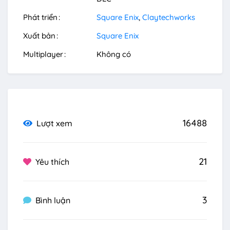
Phát triển
Square Enix
Claytechworks
Xuất bản
Square Enix
Multiplayer
Không có
16488
Lượt xem
21
Yêu thích
3
Bình luận