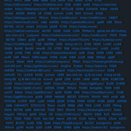
KK55
|
KK55
|
S666
|
s666
|
vip66
|
123b
|
ee88
|
XX8
|
AD88
|
UY88
|
UY88
|
https://s88.za.com/
|
https://hz88site.com
|
123b
|
sv388
|
qs88
|
https://vsbet.link/
|
onbet
|
https://febetvip.it.com/
|
RIKVIP
|
HITCLUB
|
GO88
|
SUNWIN
|
fabet
|
net88
|
mubet
|
AE888
|
AE888
|
o8
|
ON68
|
sunwin
|
uu88
|
88M
|
Sunwin
|
KO66
|
https://alahlyg.sa.com/
|
789win
|
https://on686.com/
|
https://on683.com/
|
F8BET
|
https://keonhacai5.com/
|
s666
|
ok8386
|
https://tylekeo88s.com/
|
qq88
|
c168
|
33win
|
BET88
|
nổ hũ
|
onbet
|
b52club
|
QS88
|
FV88
|
https://xoilac.movie/
|
https://rakhoitv.network/
|
alo789
|
GG88
|
Go88
|
LC88
|
789bet.tv
|
game bài đổi thưởng
|
kèo nhà cái 5
|
Luckywin
|
https://mobamonster.com/
|
https://on68i.com/
|
PG99
|
PG88
|
BET88
|
123bet
|
go88
|
go88
|
789bet
|
https://kubet773.com/
|
https://kubetqw.com/
|
https://mu886.pizza/
|
F168
|
ok8386
|
LX88
|
lương sơn tv
|
SV66
|
NK88
|
Luck8
|
Luck8
|
DN88
|
Bet88
|
Bet88
|
new88
|
O8
|
cf789
|
f168
|
https://on68c.com/
|
cm88
|
Jun88
|
JW88
|
cm88
|
F168
|
on68
|
https://taixiuonline.direct
|
w88
|
rikvip
|
HZ88
|
LX88
|
u888
|
jw88
|
lv88
|
98win
|
ml88.vegas
|
VIP66
|
mv66
|
ml88
|
luck8
|
S666
|
789bet
|
qq88
|
Sunwin
|
8kbet
|
MK8
|
https://cakhiatv.express/
|
39bet
|
https://nhacaiuytin88.ae.org/
|
nohu90 com
|
https://go88club.ru.com/
|
kingfun
|
thabet
|
https://kqbd.mx
|
PG88
|
ok8386
|
https://cakhiatv365.com/
|
nowgoal
|
https://keonhacai5.ru.com/
|
EE88
|
nohu90
|
7m
|
LUCK8
|
NK88
|
sunwin
|
u888
|
kèo nhà cái
|
tỷ lệ cá cược
|
trang cá độ
bóng đá
|
tỷ lệ kèo nhà cái
|
sunwin
|
go88
|
cf68
|
cm88
|
u888
|
u888
|
qh88
|
KUBET88
|
UU88
|
https://on682.com/
|
Na99
|
https://llwin.you/
|
https://gg88.you/
|
BJ88
|
SV888
|
luck8
|
https://gk88-z1.com/
|
ok8386
|
ON68
|
789win
|
TK688
|
bongdalu
|
fb88
|
m88
|
win55
|
86bet
|
https://go88v2.net/
|
qs88
|
GG88
|
lv88
|
https://new88pm.com/
|
On68
|
https://gg88fun.com
|
go88
|
U888
|
Hello88
|
ABC88
|
VIPWIN
|
78WIN
|
MK8
|
on68
|
s66
|
XOSO66
|
LUCK8
|
88M
|
uy88
|
mb88
|
QS88
|
ST666
|
DN88
|
GO99
|
KO66
|
QS88
|
ok8386
|
S666
|
CAKHIATV
|
SOCOLIVE
|
33win
|
mu88
|
MB66
|
cf68
|
MK8
|
LV88
|
LV88
|
79king
|
88AA
|
BET88
|
bj88
|
888VND
|
TG88
|
188V
|
98WIN
|
https://keobongda.com/
|
febet
|
haywin
|
789club
|
go88
|
33win
|
O8
|
https://hi88.tours/
|
36WIN
|
EA88
|
8US
|
Motchill
|
TDTC
|
TD88
|
TD88
|
VLXX
|
Sex Việt
|
Heovl
|
JAV HD
|
VLXX
|
Nohu
|
NOHU
|
23win
|
KK55
|
KK55
|
BL555
|
luck8
|
123b
|
ko66
|
https://hay88.org.uk/
|
BL555
|
luongsontv
|
qh88
|
789win
|
go99
|
mu88
|
bj88
|
uu88
|
DN88
|
CM88
|
bj88
|
https://xoilactv.llc/
|
luongsontv
|