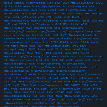
socolive
|
xocdia88
|
https://luck8.dad
|
LV88
|
ao88
|
DN88
|
https://58win.autos/
|
8XBET
|
Fun88
|
Hitclub
|
68win
|
Fun88
|
https://qs88.free/
|
https://vipwin.green/
|
rr88
|
https://gg88.directory
|
GG88
|
hitclub
|
gem88
|
kubet
|
https://c168.zone/
|
Sunwin
|
79KING
|
23win
|
tỷ lệ bóng đá trực tuyến
|
U888
|
U888
|
hubet
|
ee88
|
ao88
|
88vv
|
x88
|
23win
|
dn88
|
ga888
|
vn168
|
vn168
|
vn168
|
Hay88
|
Hay88
|
Hay88
|
https://nhacaiuytin.ro/
|
Bom win
|
xóc đĩa online
|
https://ok9.show/
|
BL555
|
EE88
|
f168
|
uu88
|
c168
|
8XBET
|
https://8xbettaz.com/
|
Go99
|
123b chính chủ
|
AO88
|
https://91clubb.in/
|
TG88
|
Tg88 đăng nhập
|
Qh88
|
https://123b3.com/
|
http://c168.giving/
|
keonhacai
|
https://hello88a.co.com/
|
https://gameb52.app
|
Jun88
|
sunwin
|
https://7m.vin/
|
Game Bài
|
qs88
|
vn88
|
88VV
|
https://hay-88.in.net/
|
KJC
|
kubetvi.co
|
8KBET
|
lương sơn tv
|
F168
|
game bài đổi thưởng
|
https://789club1.today
|
https://sunwing.jp.net/
|
nowgoal
|
8xbet
|
WE88
|
789club
|
hitclub
|
b52club
|
iwinclub
|
rikvip
|
net88
|
max88
|
bin88
|
sc88
|
https://hitclub9.it.com/
|
XX88
|
dn88
|
https://go8f.design/
|
BL555
|
Sunwin
|
qq88
|
Xóc đĩa online
|
twin68
|
23WIN
|
https://55club.pro/
|
MB66
|
MMOO
|
HM88
|
Open88
|
Hay88
|
UY88
|
ALO789
|
68gamebai
|
https://uu88.nagoya/
|
sc88
|
RR88
|
b52club
|
Kubet
|
https://zowin.it.com
|
O8
|
https://sunwinvv.com/
|
bj 88
|
J188
|
UU88
|
nk88
|
ae888
|
xoso66
|
ee88
|
kqxs.vip
|
https://u888.gallery/
|
QS88
|
https://uy88.com.de/
|
https://uy88.in.net/
|
https://ea88.mex.com/
|
KJC
|
https://hbet.red/
|
LLwin
|
https://hitclub68.cn.com/
|
https://keonhacaitv.io/
|
https://sunwinn.cat/
|
https://sunwin68.cn.com/
|
https://hitclubvn.ch/
|
ok8386
|
https://sc88.link/
|
PG66
|
luckywin
|
https://mm88.report/
|
ON68
|
RR88
|
Kingfun
|
Kèo Nhà Cái
|
O8
|
EA88
|
68WIN
|
MMOO
|
u888ez.com
|
tg88
|
sc88
|
u888
|
u888
|
https://good88.gives/
|
j88
|
f168
|
RR88
|
C168
|
https://hi88com.biz/
|
say88
|
say88
|
28bet
|
ON68
|
https://kkwin.co.com/
|
789f
|
789BET
|
QS88
|
ae888
|
qs88
|
https://m88.actor/
|
bj88
|
8xbet
|
789win
|
https://nohu52.art
|
789win
|
789 club
|
Sunwin
|
GG88
|
NK88
|
FV88
|
Vipwin
|
EA88
|
HITCLUB
|
Go88
|
Vin88
|
https://hitclub88.studio/
|
lc88
|
uu88
|
mb88
|
23win
|
https://789bet7a.com/
|
winvn
|
Ae888
|
xocdia88
|
ao88
|
sodo66
|
https://bj88ac.com/
|
hitclub
|
https://sunwin1.com.co/
|
https://go88a.bid/
|
https://hitclub1.jpn.com/
|
https://iwin.it.com/
|
https://789club63.com/
|
https://rikvipv2.com/
|
https://rikvip3.jp.net/
|