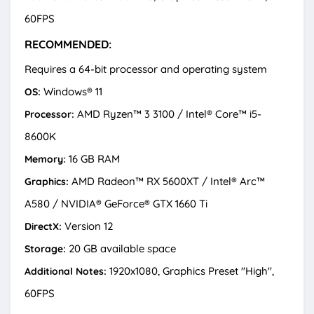
60FPS
RECOMMENDED:
Requires a 64-bit processor and operating system
Windows® 11
OS:
AMD Ryzen™ 3 3100 / Intel® Core™ i5-
Processor:
8600K
16 GB RAM
Memory:
AMD Radeon™ RX 5600XT / Intel® Arc™
Graphics:
A580 / NVIDIA® GeForce® GTX 1660 Ti
Version 12
DirectX:
20 GB available space
Storage:
1920x1080, Graphics Preset "High",
Additional Notes:
60FPS