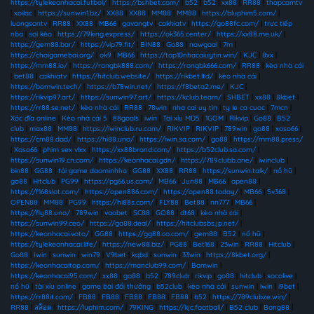
https://tylekeonhacai.futbol/
|
https://bshbet.com/
|
b52
|
b52
|
xx88
|
RR88
|
thapcamtv
|
xoilac
|
https://sunwin1.bz/
|
XX88
|
XX88
|
MM88
|
MM88
|
https://bluphim5.com/
|
luongsontv
|
RR88
|
XX88
|
MB66
|
gavangtv
|
cakhiatv
|
https://go88fc.com/
|
trực tiếp
nba
|
soi kèo
|
https://79king.express/
|
https://ok365.center/
|
https://xx88.me.uk/
|
https://gem88.bar/
|
https://vip79.fit/
|
BIN88
|
Go88
|
nowgoal
|
7m
|
https://choigamebai.org/
|
ok9
|
MB66
|
https://top10nhacaiuytin.win/
|
KJC
|
8xx
|
https://mm88.io/
|
https://rongbk888.com/
|
https://rongbk666.com/
|
RR88
|
kèo nhà cái
|
bet88
|
cakhiatv
|
https://hitclub.website/
|
https://rikbet.ltd/
|
kèo nhà cái
|
https://bomwin.tech/
|
https://b78win.net/
|
https://f8beta2.me/
|
KJC
|
https://rikvip97.art/
|
https://sunwin97.art/
|
https://kclub.team/
|
SHBET
|
xx88
|
8kbet
|
https://rr88.se.net/
|
kèo nhà cái
|
RR88
|
78win
|
nha cai uy tin
|
ty le ca cuoc
|
7mcn
|
Xóc đĩa online
|
Kèo nhà cái 5
|
88goals
|
iwin
|
Tài xỉu MD5
|
1GOM
|
Rikvip
|
Go88
|
B52
club
|
max88
|
MM88
|
https://iwinclub.ru.com/
|
RIKVIP
|
RIKVIP
|
789win
|
go88
|
xoso66
|
https://cm88.dad/
|
https://hi88.uno/
|
https://iwin.sa.com/
|
go88
|
https://mm88.press/
|
Xoso66
|
phim sex vlxx
|
https://xx88brand.com/
|
https://b52club.sa.com/
|
https://sunwin19.cn.com/
|
https://keonhacai.gdn/
|
https://789clubb.one/
|
iwinclub
|
bin88
|
GG88
|
tải game daominhha
|
GG88
|
XX88
|
RR88
|
https://sunwin.talk/
|
nổ hũ
|
go88
|
Hitclub
|
PG99
|
https://pg66.us.com/
|
MB66
|
Jun88
|
MB66
|
open88
|
https://f168slot.com/
|
https://open886.com/
|
https://open88.today/
|
MB66
|
Sv368
|
OPEN88
|
MM88
|
PG99
|
https://hi88s.com/
|
FLY88
|
Bet88
|
nn777
|
MB66
|
https://fly88.uno/
|
789win
|
vaobet
|
SC88
|
GO88
|
dt68
|
kèo nhà cái
|
https://sunwin99.ceo/
|
https://go88.deal/
|
https://hitclubsbs.jp.net/
|
https://keonhacai.voto/
|
GG88
|
https://gg88.co.com/
|
gem88
|
B52
|
nổ hũ
|
https://tylekeonhacai.life/
|
https://new88.biz/
|
PG88
|
Bet168
|
23win
|
RR88
|
Hitclub
|
Go88
|
Iwin
|
sunwin
|
win79
|
V9bet
|
kqbd
|
sunwin
|
33win
|
https://8kbet.org/
|
https://keonhacaitop.com/
|
https://manclub99.com/
|
Bomwin
|
https://keonhacai95.com/
|
xx88
|
go88
|
b52
|
789club
|
rikvip
|
go88
|
hitclub
|
socolive
|
nổ hũ
|
tài xỉu online
|
game bài đổi thưởng
|
b52club
|
kèo nhà cái
|
sunwin
|
iwin
|
i9bet
|
https://rr88it.com/
|
FB88
|
FB88
|
FB88
|
FB88
|
FB88
|
b52
|
https://789clubze.win/
|
RR88
|
สล็อต
|
https://luphim.com/
|
79KING
|
https://kjc.football/
|
B52 club
|
Bong88
|