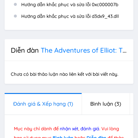
Hướng dẫn khắc phục và sửa lỗi 0xc000007b
Hướng dẫn khắc phục và sửa lỗi d3dx9_43.dll
Diễn đàn
The Adventures of Elliot: The Millennium Tales
Chưa có bài thảo luận nào liên kết với bài viết này.
Đánh giá & Xếp hạng
(1)
Bình luận
(3)
Mục này chỉ dành để
nhận xét
,
đánh giá
. Vui lòng
bạn sử dụng mục
Bình luận
hoặc
Diễn đàn
để thảo