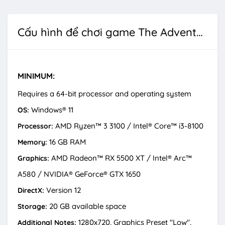
Cấu hình để chơi game The Adventures of Elliot: The Millennium Tales
MINIMUM:
Requires a 64-bit processor and operating system
Windows® 11
OS:
AMD Ryzen™ 3 3100 / Intel® Core™ i3-8100
Processor:
16 GB RAM
Memory:
AMD Radeon™ RX 5500 XT / Intel® Arc™
Graphics:
A580 / NVIDIA® GeForce® GTX 1650
Version 12
DirectX:
20 GB available space
Storage:
1280x720, Graphics Preset "Low",
Additional Notes: