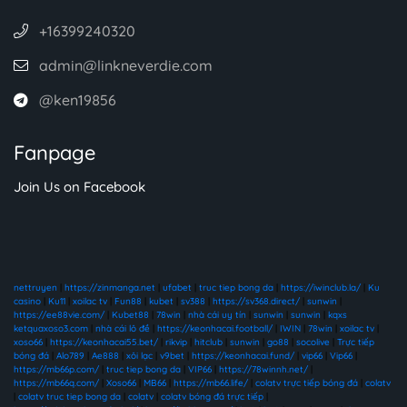
+16399240320
admin@linkneverdie.com
@ken19856
Fanpage
Join Us on Facebook
nettruyen
|
https://zinmanga.net
|
ufabet
|
truc tiep bong da
|
https://iwinclub.la/
|
Ku
casino
|
Ku11
|
xoilac tv
|
Fun88
|
kubet
|
sv388
|
https://sv368.direct/
|
sunwin
|
https://ee88vie.com/
|
Kubet88
|
78win
|
nhà cái uy tín
|
sunwin
|
sunwin
|
kqxs
ketquaxoso3.com
|
nhà cái lô đề
|
https://keonhacai.football/
|
IWIN
|
78win
|
xoilac tv
|
xoso66
|
https://keonhacai55.bet/
|
rikvip
|
hitclub
|
sunwin
|
go88
|
socolive
|
Trực tiếp
bóng đá
|
Alo789
|
Ae888
|
xôi lạc
|
v9bet
|
https://keonhacai.fund/
|
vip66
|
Vip66
|
https://mb66p.com/
|
truc tiep bong da
|
VIP66
|
https://78winnh.net/
|
https://mb66q.com/
|
Xoso66
|
MB66
|
https://mb66.life/
|
colatv trực tiếp bóng đá
|
colatv
|
colatv truc tiep bong da
|
colatv
|
colatv bóng đá trực tiếp
|