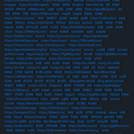
https://sunwin68.cn.com/
|
https://hitclubvn.ch/
|
ok8386
|
https://sc88.link/
|
PG66
|
luckywin
|
https://mm88.report/
|
ON68
|
RR88
|
Kingfun
|
Kèo Nhà Cái
|
O8
|
EA88
|
68WIN
|
MMOO
|
u888ez.com
|
tg88
|
sc88
|
u888
|
u888
|
https://good88.gives/
|
j88
|
f168
|
RR88
|
C168
|
https://hi88com.biz/
|
say88
|
say88
|
28bet
|
ON68
|
https://kkwin.co.com/
|
789f
|
789BET
|
QS88
|
ae888
|
qs88
|
https://m88.actor/
|
bj88
|
8xbet
|
789win
|
https://nohu52.art
|
789win
|
789 club
|
Sunwin
|
GG88
|
NK88
|
FV88
|
Vipwin
|
EA88
|
HITCLUB
|
Go88
|
Vin88
|
https://hitclub88.studio/
|
lc88
|
uu88
|
mb88
|
23win
|
https://789bet7a.com/
|
winvn
|
Ae888
|
xocdia88
|
ao88
|
sodo66
|
https://bj88ac.com/
|
hitclub
|
https://sunwin1.com.co/
|
https://go88a.bid/
|
https://hitclub1.jpn.com/
|
https://iwin.it.com/
|
https://789club63.com/
|
https://rikvipv2.com/
|
https://rikvip3.jp.net/
|
https://keonhacai5.hot/
|
https://gamebaidoithuong1.io/
|
https://sunwin1.jp.net/
|
sunwin
|
Jun88
|
U888
|
Sunwin
|
go88com.club
|
haywinvip.jp.net
|
https://fly888y.com/
|
iWin68
|
https://go88bet.in.net/
|
Mmwin
|
https://789-club.best
|
https://b52club-vn.com
|
PG88
|
vf555
|
Fun88dangnhap.net
|
w88
|
w88
|
AU88
|
kubet
|
trang chủ mb88
|
trang chủ au88
|
trang chủ x88
|
trang chủ tg88
|
trang chủ c168
|
XX88
|
xx88
|
S8
|
33win
|
cakhiatv
|
8kbet
|
UY88
|
bet88
|
lô đề online
|
NK88
|
https://nk88.gives/
|
llwin đăng nhập
|
https://u888bet.live/
|
https://mm88t.dev/
|
s8
|
tg88
|
qs88
|
MB66
|
UU88
|
GO8
|
uu88
|
SC88
|
on68
|
BL555
|
BL555
|
BL555
|
BL555
|
cổng game hitclub
|
cổng game sunwin
|
8XBET
|
8XBET
|
sunwin nổ hũ
|
thapcam
|
8DAY
|
KING88
|
j88
|
https://qs88.baby/
|
https://c168.guru/
|
uu88
|
hubet
|
sunwin
|
hi88
|
TX88
|
DABET
|
DA88
|
TA88
|
SIN88
|
11BET
|
VIN88
|
DU88
|
9bet
|
bu88
|
Oxbet
|
haywin
|
https://say88vn.site/
|
hitclub
|
99ok
|
https://sunwin29.com/
|
nohu
|
az888
|
ug88
|
ea88
|
S666
|
789win
|
s666
|
sunwin
|
sunwin
|
https://keonhacai5.boats/
|
sv368hn.com
|
SV388
|
Kubet
|
https://alo789apk.app/
|
https://hitclub1.guru/
|
https://b52.ventures/
|
https://luongson117.tv/
|
https://8kbettt.co/
|
lv88
|
qh88
|
GO99
|
nhatvip
|
vipwin
|
tr88
|
nk88
|
56win
|
hitclub.compare
|
123bet
|
QS88
|
TG88
|
DN88
|
789WIN
|
gem88
|
fb88
|
trang chủ go88
|
tỷ lệ kèo
|
kèo bóng đá hôm nay
|
rikvip
|
vin777
|
lucky88
|
TK88
|
https://ao88.uk.net/
|
DN88
|
OPEN88
|
C168
|
https://xx88.uk.com/
|
https://gg88se.com/
|
PG66
|
88kbet
|
uu88
|
https://lc88.website/
|
https://vipwin.luxury/
|
au88
|