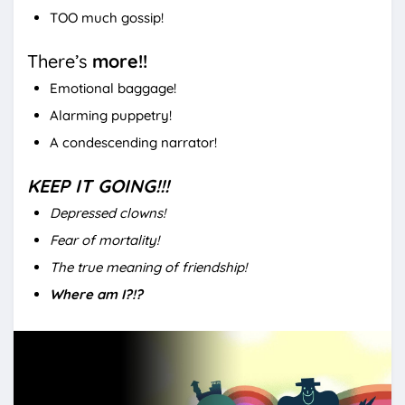
TOO much gossip!
There’s
more!!
Emotional baggage!
Alarming puppetry!
A condescending narrator!
KEEP IT GOING!!!
Depressed clowns!
Fear of mortality!
The true meaning of friendship!
Where am I?!?