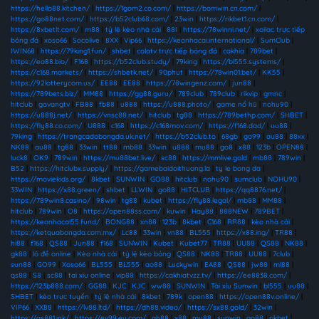
https://hello88.kitchen/
|
https://1gom2.co.com/
|
https://bomwin.cn.com/
|
https://go88net.com/
|
https://b52club68.com/
|
23win
|
https://rikbet1.cn.com/
|
https://8xbetlt.com/
|
m88
|
tỷ lệ kèo nhà cái
|
88I
|
https://78winni.net/
|
xoilac trực tiếp
bóng đá
|
xoso66
|
Socolive
|
8XX
|
Vip66
|
https://keonhacai.international/
|
SumClub
|
IWIN68
|
https://79king1.fun/
|
shbet
|
colatv trực tiếp bóng đá
|
cakhia
|
789bet
|
https://ea88.bio/
|
F168
|
https://b52club.study/
|
79king
|
https://bl555.systems/
|
https://c168.markets/
|
https://shbetk.net/
|
90phut
|
https://78win01.bet/
|
KK55
|
https://92lotterycom.us/
|
EE88
|
EE88
|
https://78wingenz.com/
|
jun88
|
https://789bets.biz/
|
MM88
|
https://gg88.guru/
|
789club
|
789club
|
rikvip
|
gmnc
|
hitclub
|
gavangtv
|
FB88
|
fb88
|
u888
|
https://u888.photo/
|
game nổ hũ
|
nohu90
|
https://u888j.net/
|
https://vnsc88.net/
|
hitclub
|
tg88
|
https://789bethp.com/
|
SHBET
|
https://fly88.co.com/
|
U888
|
c168
|
https://c168mov.com/
|
https://f168.dad/
|
uu88
|
79king
|
https://trangcadobongda.uk.net/
|
https://b52club.to
|
68gb
|
go99
|
au88
|
88xx
|
NK88
|
au88
|
tg88
|
33win
|
tt88
|
mb88
|
33win
|
u888
|
mu88
|
go8
|
x88
|
123b
|
OPEN88
|
luck8
|
OK9
|
789win
|
https://mu88bet.live/
|
sc88
|
https://mmlive.gold
|
mb88
|
789win
|
B52
|
https://hitclubx.supply/
|
https://gamebaidoithuong.la
|
ty le bong da
|
https://moviekids.org/
|
8kbet
|
SUNWIN
|
GO88
|
hitclub
|
nohu90
|
sumclub
|
NOHU90
|
33WIN
|
https://x88.green/
|
shbet
|
LLWIN
|
go88
|
HITCLUB
|
https://qq8876.net/
|
https://789win8.casino/
|
98win
|
tg88
|
kubet
|
https://fly88.legal/
|
mb88
|
MM88
|
hitclub
|
789win
|
O8
|
https://open88ss.com/
|
kuwin
|
Hay88
|
888NEW
|
789BET
|
https://keonhacai55.fund/
|
BONG88
|
xn88
|
123b
|
8kbet
|
C168
|
RR88
|
kèo nhà cái
|
https://ketquabongda.com.mx/
|
Lc88
|
33win
|
vn88
|
BL555
|
https://x88.ing/
|
TR88
|
hi88
|
f168
|
QS88
|
Jun88
|
f168
|
SUNWIN
|
Kubet
|
Kubet77
|
TR88
|
UU88
|
QS88
|
NK88
|
gk88
|
lô đề online
|
Kèo nhà cái
|
tỷ lệ kèo bóng
|
QS88
|
NK88
|
TR88
|
UU88
|
7club
|
sun88
|
GO99
|
Xoso66
|
BL555
|
BL555
|
ao88
|
Luckywin
|
EA88
|
QS88
|
jw88
|
ml88
|
qs88
|
S8
|
sc88
|
tai xiu online
|
vip88
|
https://cakhiatvzz.tv/
|
https://ee8838.com/
|
https://123b888.com/
|
GG88
|
KJC
|
KJC
|
ww88
|
SUNWIN
|
Tài xỉu Sunwin
|
bl555
|
uu88
|
SHBET
|
kèo trực tuyến
|
tỷ lệ nhà cái
|
8kbet
|
789k
|
open88
|
https://open88v.online/
|
VIP66
|
XX88
|
https://lv88.ltd/
|
https://dh88.video/
|
https://sx88.gold/
|
32win
|
https://qs881.ink/
|
https://ev99.eu.com/
|
qh88
|
x88
|
mu88
|
sunwin
|
go88
|
rikbet
|