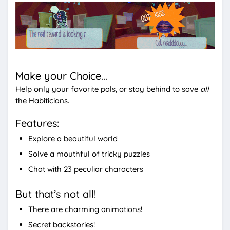
Make your Choice...
Help only your favorite pals, or stay behind to save
all
the Habiticians.
Features:
Explore a beautiful world
Solve a mouthful of tricky puzzles
Chat with 23 peculiar characters
But that’s not all!
There are charming animations!
Secret backstories!