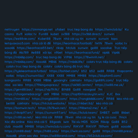
nettruyen
|
https://zinmanga.net
|
ufabet
|
truc tiep bong da
|
https://iwinclub.la/
|
Ku
casino
|
Ku11
|
xoilac tv
|
Fun88
|
kubet
|
sv388
|
https://sv368.direct/
|
sunwin
|
https://ee88vie.com/
|
Kubet88
|
78win
|
nhà cái uy tín
|
sunwin
|
sunwin
|
kqxs
ketquaxoso3.com
|
nhà cái lô đề
|
https://keonhacai.football/
|
IWIN
|
78win
|
xoilac tv
|
xoso66
|
https://keonhacai55.bet/
|
rikvip
|
hitclub
|
sunwin
|
go88
|
socolive
|
Trực tiếp
bóng đá
|
Alo789
|
Ae888
|
xôi lạc
|
v9bet
|
https://keonhacai.fund/
|
vip66
|
Vip66
|
https://mb66p.com/
|
truc tiep bong da
|
VIP66
|
https://78winnh.net/
|
https://mb66q.com/
|
Xoso66
|
MB66
|
https://mb66.life/
|
colatv trực tiếp bóng đá
|
colatv
|
colatv truc tiep bong da
|
colatv
|
colatv bóng đá trực tiếp
|
https://tylekeonhacai.futbol/
|
https://bshbet.com/
|
b52
|
b52
|
xx88
|
RR88
|
thapcamtv
|
xoilac
|
https://sunwin1.bz/
|
XX88
|
XX88
|
MM88
|
MM88
|
https://bluphim5.com/
|
luongsontv
|
RR88
|
XX88
|
MB66
|
gavangtv
|
cakhiatv
|
https://go88fc.com/
|
trực tiếp
nba
|
soi kèo
|
https://79king.express/
|
https://ok365.center/
|
https://xx88.me.uk/
|
https://gem88.bar/
|
https://vip79.fit/
|
BIN88
|
Go88
|
nowgoal
|
7m
|
https://choigamebai.org/
|
ok9
|
MB66
|
https://top10nhacaiuytin.win/
|
KJC
|
8xx
|
https://mm88.io/
|
https://rongbk888.com/
|
https://rongbk666.com/
|
RR88
|
kèo nhà cái
|
bet88
|
cakhiatv
|
https://hitclub.website/
|
https://rikbet.ltd/
|
kèo nhà cái
|
https://bomwin.tech/
|
https://b78win.net/
|
https://f8beta2.me/
|
KJC
|
https://rikvip97.art/
|
https://sunwin97.art/
|
https://kclub.team/
|
SHBET
|
xx88
|
8kbet
|
https://rr88.se.net/
|
kèo nhà cái
|
RR88
|
78win
|
nha cai uy tin
|
ty le ca cuoc
|
7mcn
|
Xóc đĩa online
|
Kèo nhà cái 5
|
88goals
|
iwin
|
Tài xỉu MD5
|
1GOM
|
Rikvip
|
Go88
|
B52
club
|
max88
|
MM88
|
https://iwinclub.ru.com/
|
RIKVIP
|
RIKVIP
|
789win
|
go88
|
xoso66
|
https://cm88.dad/
|
https://hi88.uno/
|
https://iwin.sa.com/
|
go88
|
https://mm88.press/
|
Xoso66
|
phim sex vlxx
|
https://xx88brand.com/
|
https://b52club.sa.com/
|