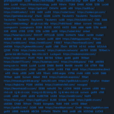
grandpashabet
|
EE88
|
https://88i.mobile/
|
https://88m.ae.org/
|
88M
|
88M
|
AO88
|
88M
|
Luck8
|
https://88aa.technology
|
jw88
|
98Win
|
TG88
|
DH88
|
AO88
|
123B
|
Luck8
|
https://dn88s.net/
|
https://go8.onl/
|
OKWIN
|
ao88
|
x88
|
https://ao88.cx/
|
https://nk88.select/
|
tr88
|
nk88
|
uu88
|
https://vsbet.love/
|
https://soikeo.jpn.com/
|
https://gamebai.ae.org/
|
23win
|
GG88
|
LLWIN
|
Tieulamtv
|
Tieulamtv
|
Tieulamtv
|
Tieulamtv
|
Tieulamtv
|
Tieulamtv
|
Tieulamtv
|
vu88
|
https://hitclub88.net/
|
C168
|
S666
|
https://s666.holiday/
|
đá gà trực tiếp
|
https://fv88.food/
|
86bet
|
sunwin
|
hitclub
|
Luongsontv
|
Luongsontv
|
EE88
|
BL555
|
KK55
|
KK55
|
S666
|
s666
|
vip66
|
123b
|
ee88
|
XX8
|
AD88
|
UY88
|
UY88
|
123b
|
sv388
|
qs88
|
https://vsbet.link/
|
onbet
|
https://febetvip.it.com/
|
RIKVIP
|
HITCLUB
|
GO88
|
SUNWIN
|
fabet
|
net88
|
mubet
|
AE888
|
AE888
|
o8
|
ON68
|
sunwin
|
uu88
|
88M
|
https://alahlyg.sa.com/
|
789win
|
https://on686.com/
|
https://on683.com/
|
F8BET
|
https://keonhacai5.com/
|
s666
|
ok8386
|
https://tylekeo88s.com/
|
qq88
|
c168
|
33win
|
BET88
|
nổ hũ
|
onbet
|
b52club
|
QS88
|
FV88
|
https://xoilac.movie/
|
https://rakhoitv.network/
|
alo789
|
GG88
|
789bet.tv
|
game bài đổi thưởng
|
kèo nhà cái 5
|
Luckywin
|
https://mobamonster.com/
|
https://on68i.com/
|
PG99
|
PG88
|
BET88
|
123bet
|
go88
|
go88
|
789bet
|
https://kubet773.com/
|
https://kubetqw.com/
|
https://mu886.pizza/
|
F168
|
ok8386
|
lương sơn tv
|
NK88
|
Luck8
|
Luck8
|
DN88
|
Bet88
|
Bet88
|
new88
|
O8
|
cf789
|
f168
|
https://on68c.com/
|
cm88
|
Jun88
|
JW88
|
cm88
|
F168
|
on68
|
https://taixiuonline.direct
|
w88
|
rikvip
|
u888
|
jw88
|
lv88
|
98win
|
ml88.vegas
|
VIP66
|
mv66
|
ml88
|
luck8
|
S666
|
789bet
|
qq88
|
Sunwin
|
8kbet
|
MK8
|
https://cakhiatv.express/
|
39bet
|
https://nhacaiuytin88.ae.org/
|
nohu90 com
|
https://go88club.ru.com/
|
kingfun
|
thabet
|
https://kqbd.mx
|
PG88
|
ok8386
|
https://cakhiatv365.com/
|
nowgoal
|
https://keonhacai5.ru.com/
|
EE88
|
nohu90
|
7m
|
LUCK8
|
NK88
|
sunwin
|
u888
|
kèo
nhà cái
|
tỷ lệ cá cược
|
trang cá độ bóng đá
|
tỷ lệ kèo nhà cái
|
sunwin
|
go88
|
cf68
|
cm88
|
u888
|
u888
|
qh88
|
KUBET88
|
UU88
|
https://on682.com/
|
Na99
|
https://llwin.you/
|
https://gg88.you/
|
BJ88
|
SV888
|
luck8
|
https://gk88-z1.com/
|
ok8386
|
ON68
|
789win
|
TK688
|
bongdalu
|
fb88
|
m88
|
win55
|
86bet
|
https://go88v2.net/
|
GG88
|
lv88
|
https://new88pm.com/
|
On68
|
https://gg88fun.com
|
go88
|
U888
|
Hello88
|
ABC88
|
VIPWIN
|
78WIN
|
MK8
|
on68
|
s66
|
XOSO66
|
LUCK8
|