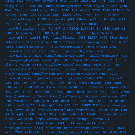
ok8386
|
S666
|
CAKHIATV
|
SOCOLIVE
|
33win
|
mu88
|
MB66
|
cf68
|
MK8
|
LV88
|
LV88
|
79king
|
88AA
|
BET88
|
bj88
|
https://keobongda.com/
|
febet
|
haywin
|
789club
|
go88
|
33win
|
O8
|
https://hi88.tours/
|
36WIN
|
EA88
|
8US
|
Motchill
|
TDTC
|
TD88
|
TD88
|
VLXX
|
Sex Việt
|
Heovl
|
JAV HD
|
VLXX
|
Nohu
|
KK55
|
KK55
|
BL555
|
luck8
|
123b
|
ko66
|
https://hay88.org.uk/
|
BL555
|
luongsontv
|
qh88
|
789win
|
go99
|
mu88
|
bj88
|
uu88
|
DN88
|
CM88
|
bj88
|
https://xoilactv.llc/
|
luongsontv
|
OK9
|
8XBET
|
https://79king.capital/
|
shbet
|
Fun88 Thai
|
XOSO66
|
LUCKY88
|
S8
|
U888
|
dn88
|
s8
|
ae888
|
bong da 365
|
J88
|
tt88
|
QQ88
|
Sunwin
|
O8
|
O8
|
https://c168.buzz/
|
https://fly88.in/
|
open88
|
188V
|
https://S8.today
|
NK88
|
BL555
|
KK55
|
88aa
|
Sunwin
|
https://b52club14.com/
|
KUWIN
|
NOHU
|
789win
|
https://gavangtvv.cc/
|
C168
|
hitclub
|
Ae888
|
https://8xbet1.co.com/
|
https://8xbet8x.it.com/
|
98win
|
KING88
|
LX88
|
https://8kbet.com.ph/
|
33win
|
nohu90
|
https://twin68.gr.com/
|
SV368
|
https://8kbet.cafe/
|
8kbet
|
https://shbet-okvip.uk.com/
|
https://on68info.com/
|
77ag
|
https://gavangtv.global/
|
xoso66
|
QS88
|
U88
|
789win
|
https://mitomtv.cx/
|
LC88
|
lô
đề online
|
xoso66
|
QH888
|
http://go99me.com/
|
8xx
|
https://58win1.info/
|
tv88
|
https://socolive.ai/
|
https://keonhacai555.us.com/
|
https://keonhacai55.ws/
|
http://hitclub1.ac/
|
https://iwinclub8.com/
|
https://gem88.in.net/
|
mb88
|
uu88
|
https://uu88.date/
|
https://new88.land/
|
https://new882.info/
|
UY88
|
77ag
|
ok365
|
G666
|
c168
|
789k
|
789F
|
789F
|
789F
|
789F
|
nổ hũ
|
https://kqbd.gg/
|
go88
|
AD88
|
au88
|
mu88
|
luck8
|
999bet
|
kèo nhà cái 5
|
red88
|
vic88
|
OKWINTV
|
luckywin
|
RIKVIP
|
B52
|
123B
|
LUCK8
|
st666
|
go88
|
78WIN
|
kubet
|
8kbet
|
ga6789
|
DN88
|
FLY88
|
98WIN
|
https://qs88.health/
|
Sunwin
|
https://new88.energy/
|
https://viscard.de.com/
|
X88
|
EX88
|
vipwin
|
tr88
|
qs88
|
UY88
|
U88
|
8kbet
|
88I
|
88AA
|
uu88
|
bet88
|
s8
|
s8
|
ao88
|
qh88
|
xoso66
|
QH88
|
MU88
|
uy88
|
x88
|
lv88
|
lc88
|
HUBET
|
B52club
|
xoso66vn.app
|
UY88
|
MM99
|
ok8386
|
https://vsbetz.net/
|
https://vsbet365.io/
|
Hay88
|
Hay88
|
Hay88
|
NK88
|
uy88
|
Ae888
|
new88
|
33ag
|
UY88
|
UY88
|
U88
|
98WIN
|
https://luck8.style/
|
https://13win.studio/
|
https://789p.biz/
|
https://98win.toys/
|
VIPWIN
|
S8
|
https://siu88.co.com
|
88NN
|
thabet
|
tk88
|
uu88
|
kubet
|
mu88
|
gg88
|
https://go8.ae.org/
|
Nổ Hũ
|
https://nohu.best/
|
https://go99.com.se/
|
TT88
|
68win
|
kuwin
|
TG88
|
LX88
|
lv88
|
https://luck8.esq/
|
https://luck8.games/
|
O8
|
VN88
|
EX88
|