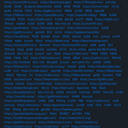
https://sunwin19.cn.com/
|
https://keonhacai.gdn/
|
https://789clubb.one/
|
iwinclub
|
bin88
|
GG88
|
tải game daominhha
|
GG88
|
XX88
|
RR88
|
https://sunwin.talk/
|
nổ hũ
|
go88
|
Hitclub
|
PG99
|
https://pg66.us.com/
|
MB66
|
Jun88
|
MB66
|
open88
|
https://f168slot.com/
|
https://open886.com/
|
https://open88.today/
|
MB66
|
Sv368
|
OPEN88
|
PG99
|
https://hi88s.com/
|
FLY88
|
Bet88
|
nn777
|
MB66
|
https://fly88.uno/
|
789win
|
vaobet
|
SC88
|
GO88
|
dt68
|
kèo nhà cái
|
https://sunwin99.ceo/
|
https://go88.deal/
|
https://hitclubsbs.jp.net/
|
https://keonhacai.voto/
|
GG88
|
https://gg88.co.com/
|
gem88
|
B52
|
nổ hũ
|
https://tylekeonhacai.life/
|
https://new88.biz/
|
PG88
|
Bet168
|
23win
|
RR88
|
Hitclub
|
Go88
|
Iwin
|
sunwin
|
win79
|
V9bet
|
kqbd
|
sunwin
|
33win
|
https://8kbet.org/
|
https://keonhacaitop.com/
|
https://manclub99.com/
|
Bomwin
|
https://keonhacai95.com/
|
xx88
|
go88
|
b52
|
789club
|
rikvip
|
go88
|
hitclub
|
socolive
|
nổ hũ
|
tài xỉu online
|
game bài đổi thưởng
|
b52club
|
kèo nhà cái
|
sunwin
|
iwin
|
i9bet
|
https://rr88it.com/
|
FB88
|
FB88
|
FB88
|
FB88
|
FB88
|
b52
|
https://789clubze.win/
|
RR88
|
สล็อต
|
https://luphim.com/
|
79KING
|
https://kjc.football/
|
B52 club
|
Bong88
|
Sunwin
|
xem phim fun
|
ae888
|
CM88
|
https://88aa.actor/
|
https://b52club.money/
|
Max88
|
go88
|
https://keobongda.cafe/
|
uu88
|
KJC
|
https://cm88.vision/
|
open88
|
https://new88.market/
|
https://28bet.blue/
|
78Win
|
789club
|
7m
|
https://hi88c.com/
|
https://f8bet.dental/
|
go88
|
Socolive
|
F168
|
FB88
|
socolive1 com
|
https://thienhabet.ru.com/
|
E88
|
https://www.fly888.club/
|
hitclub
|
hitclub
|
https://mu88.help/
|
https://sunwinn.za.com/
|
https://go881.jp.net/
|
https://lodeonline.gb.net/
|
Nổ hũ
|
https://bom.win/
|
Ngonclub
|
f168
|
33win
|
https://bongdalu88.co/
|
kèo nhà cái
|
net88
|
iwinclub
|
manclub
|
GMNC
|
Nohu90
|
cm88
|
https://new88.movie/
|
https://go88club4.com/
|
MM88
|
Sanclub
|
https://bet88.graphics/
|
CM88
|
C168
|
79King
|
LLWIN
|
f168
|
https://2ok9.com/
|
sc88
|
iwinclub
|
https://banca.ac/
|
https://gamebai.work/
|
Jun88
|
sc88
|
OK9
|
cm88
|
nổ hũ
|
F168
|
79king
|
kèo nhà cái
|
gem88
|
https://tylekeo.green/
|
https://gamebaidoithuong.you/
|
f8bet
|
789BET
|
ALO789
|
F168
|
https://top10trangcacuocbongda.com/
|
https://lodeonline2.org/
|
https://go88vn.sa.com/
|
https://taihitclub.cn.com/
|
https://sshbet.io/
|
https://shbethi.com/
|
https://shbet.law/
|
nn777
|
https://shbetb0.com/
|