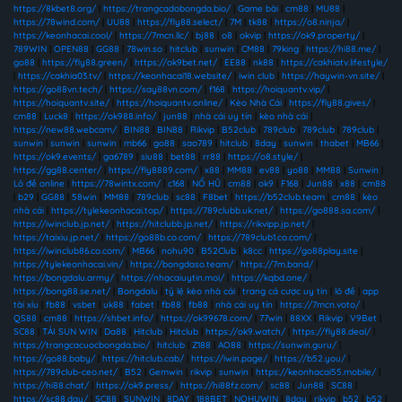
https://8kbet8.org/
|
https://trangcadobongda.bio/
|
Game bài
|
cm88
|
MU88
|
https://78wind.com/
|
UU88
|
https://fly88.select/
|
7M
|
tk88
|
https://o8.ninja/
|
https://keonhacai.cool/
|
https://7mcn.llc/
|
bj88
|
o8
|
okvip
|
https://ok9.property/
|
789WIN
|
OPEN88
|
GG88
|
78win.so
|
hitclub
|
sunwin
|
CM88
|
79king
|
https://hi88.me/
|
go88
|
https://fly88.green/
|
https://ok9bet.net/
|
EE88
|
nk88
|
https://cakhiatv.lifestyle/
|
https://cakhia03.tv/
|
https://keonhacai18.website/
|
iwin club
|
https://haywin-vn.site/
|
https://go88vn.tech/
|
https://say88vn.com/
|
f168
|
https://hoiquantv.vip/
|
https://hoiquantv.site/
|
https://hoiquantv.online/
|
Kèo Nhà Cái
|
https://fly88.gives/
|
cm88
|
Luck8
|
https://ok988.info/
|
jun88
|
nhà cái uy tín
|
kèo nhà cái
|
https://new88.webcam/
|
BIN88
|
BIN88
|
Rikvip
|
B52club
|
789club
|
789club
|
789club
|
sunwin
|
sunwin
|
sunwin
|
mb66
|
go88
|
sao789
|
hitclub
|
8day
|
sunwin
|
thabet
|
MB66
|
https://ok9.events/
|
ga6789
|
siu88
|
bet88
|
rr88
|
https://o8.style/
|
https://gg88.center/
|
https://fly8889.com/
|
x88
|
MM88
|
ev88
|
yo88
|
MM88
|
Sunwin
|
Lô đề online
|
https://78wintx.com/
|
c168
|
NỔ HŨ
|
cm88
|
ok9
|
F168
|
Jun88
|
x88
|
cm88
|
b29
|
GG88
|
58win
|
MM88
|
789club
|
sc88
|
F8bet
|
https://b52club.team
|
cm88
|
kèo
nhà cái
|
https://tylekeonhacai.top/
|
https://789clubb.uk.net/
|
https://go888.sa.com/
|
https://iwinclub.jp.net/
|
https://hitclubb.jp.net/
|
https://rikvipp.jp.net/
|
https://taixiu.jp.net/
|
https://go88b.co.com/
|
https://789club1.co.com/
|
https://iwinclub86.co.com/
|
MB66
|
nohu90
|
B52Club
|
k8cc
|
https://go88play.site
|
https://tylekeonhacai.vin/
|
https://bongdaso.team/
|
https://7m.band/
|
https://bongdalu.army/
|
https://nhacaiuytin.moi/
|
https://kqbd.one/
|
https://bong88.se.net/
|
Bongdalu
|
tỷ lệ kèo nhà cái
|
trang cá cược uy tín
|
lô đề
|
app
tài xỉu
|
fb88
|
vsbet
|
uk88
|
fabet
|
fb88
|
fb88
|
nhà cái uy tín
|
https://7mcn.voto/
|
QS88
|
cm88
|
https://shbet.info/
|
https://ok99678.com/
|
77win
|
88XX
|
Rikvip
|
V9Bet
|
SC88
|
TẢI SUN WIN
|
Da88
|
Hitclub
|
Hitclub
|
https://ok9.watch/
|
https://fly88.deal/
|
https://trangcacuocbongda.bio/
|
hitclub
|
Z188
|
AO88
|
https://sunwin.guru/
|
https://go88.baby/
|
https://hitclub.cab/
|
https://iwin.page/
|
https://b52.you/
|
https://789club-ceo.net/
|
B52
|
Gemwin
|
rikvip
|
sunwin
|
https://keonhacai55.mobile/
|
https://hi88.chat/
|
https://ok9.press/
|
https://hi88fz.com/
|
sc88
|
Jun88
|
SC88
|
https://sc88.day/
|
SC88
|
SUNWIN
|
8DAY
|
188BET
|
NOHUWIN
|
8day
|
rikvip
|
b52
|
b52
|