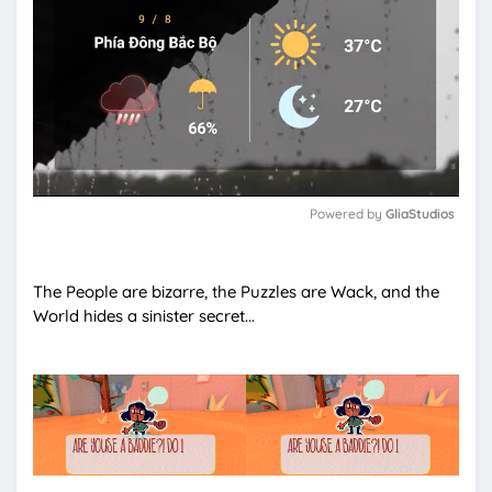
Powered by 
GliaStudios
M
u
The People are bizarre, the Puzzles are Wack, and the
t
World hides a sinister secret...
e