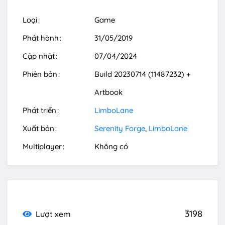
Loại
Game
Phát hành
31/05/2019
Cập nhật
07/04/2024
Phiên bản
Build 20230714 (11487232) +
Artbook
Phát triển
LimboLane
Xuất bản
Serenity Forge
LimboLane
Multiplayer
Không có
3198
Lượt xem