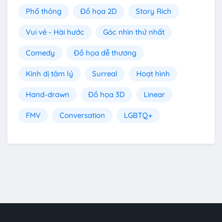
Phổ thông
Đồ họa 2D
Story Rich
Vui vẻ - Hài hước
Góc nhìn thứ nhất
Comedy
Đồ họa dễ thương
Kinh dị tâm lý
Surreal
Hoạt hình
Hand-drawn
Đồ họa 3D
Linear
FMV
Conversation
LGBTQ+