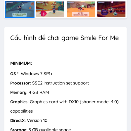
Cấu hình để chơi game Smile For Me
MINIMUM:
Windows 7 SP1+
OS *:
SSE2 instruction set support
Processor:
4 GB RAM
Memory:
Graphics card with DX10 (shader model 4.0)
Graphics:
capabilities
Version 10
DirectX:
3 GB available space
Storage: