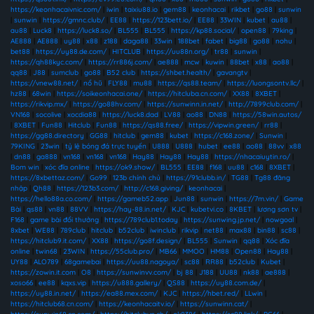
https://keonhacaivnic.com/
|
iwin
|
taixiu88.io
|
gem88
|
keonhacai
|
rikbet
|
go88
|
sunwin
|
sunwin
|
https://gmnc.club/
|
EE88
|
https://123bett.io/
|
EE88
|
33WIN
|
kubet
|
au88
|
au88
|
Luck8
|
https://luck8.so/
|
BL555
|
BL555
|
https://kp88.social/
|
open88
|
79king
|
AE888
|
AE888
|
uy88
|
x88
|
z188
|
daga88
|
33win
|
188bet
|
fabet
|
big88
|
go88
|
nohu
|
bet88
|
https://uy88.de.com/
|
HITCLUB
|
https://uu88n.org/
|
tr88
|
sunwin
|
https://qh88kyc.com/
|
https://rr886j.com/
|
ae888
|
mcw
|
kuwin
|
88bet
|
x88
|
ao88
|
qq88
|
J88
|
sumclub
|
go88
|
B52 club
|
https://shbet.health/
|
gavangtv
|
https://vnew88.net/
|
nổ hũ
|
FLY88
|
mu88
|
https://qs88.team/
|
https://luongsontv.llc/
|
hz88
|
68win
|
https://soikeonhacai.one/
|
https://hitcluba.cn.com/
|
XX88
|
8XBET
|
https://rikvip.mx/
|
https://go88hv.com/
|
https://sunwinn.in.net/
|
http://7899club.com/
|
VN168
|
socolive
|
xocdia88
|
https://luck8.dad
|
LV88
|
ao88
|
DN88
|
https://58win.autos/
|
8XBET
|
Fun88
|
Hitclub
|
Fun88
|
https://qs88.free/
|
https://vipwin.green/
|
rr88
|
https://gg88.directory
|
GG88
|
hitclub
|
gem88
|
kubet
|
https://c168.zone/
|
Sunwin
|
79KING
|
23win
|
tỷ lệ bóng đá trực tuyến
|
U888
|
U888
|
hubet
|
ee88
|
ao88
|
88vv
|
x88
|
dn88
|
ga888
|
vn168
|
vn168
|
vn168
|
Hay88
|
Hay88
|
Hay88
|
https://nhacaiuytin.ro/
|
Bom win
|
xóc đĩa online
|
https://ok9.show/
|
BL555
|
EE88
|
f168
|
uu88
|
c168
|
8XBET
|
https://8xbettaz.com/
|
Go99
|
123b chính chủ
|
https://91clubb.in/
|
TG88
|
Tg88 đăng
nhập
|
Qh88
|
https://123b3.com/
|
http://c168.giving/
|
keonhacai
|
https://hello88a.co.com/
|
https://gameb52.app
|
Jun88
|
sunwin
|
https://7m.vin/
|
Game
Bài
|
qs88
|
vn88
|
88VV
|
https://hay-88.in.net/
|
KJC
|
kubetvi.co
|
8KBET
|
lương sơn tv
|
F168
|
game bài đổi thưởng
|
https://789club1.today
|
https://sunwing.jp.net/
|
nowgoal
|
8xbet
|
WE88
|
789club
|
hitclub
|
b52club
|
iwinclub
|
rikvip
|
net88
|
max88
|
bin88
|
sc88
|
https://hitclub9.it.com/
|
XX88
|
https://go8f.design/
|
BL555
|
Sunwin
|
qq88
|
Xóc đĩa
online
|
twin68
|
23WIN
|
https://55club.pro/
|
MB66
|
MMOO
|
HM88
|
Open88
|
Hay88
|
UY88
|
ALO789
|
68gamebai
|
https://uu88.nagoya/
|
sc88
|
RR88
|
b52club
|
Kubet
|
https://zowin.it.com
|
O8
|
https://sunwinvv.com/
|
bj 88
|
J188
|
UU88
|
nk88
|
ae888
|
xoso66
|
ee88
|
kqxs.vip
|
https://u888.gallery/
|
QS88
|
https://uy88.com.de/
|
https://uy88.in.net/
|
https://ea88.mex.com/
|
KJC
|
https://hbet.red/
|
LLwin
|
https://hitclub68.cn.com/
|
https://keonhacaitv.io/
|
https://sunwinn.cat/
|