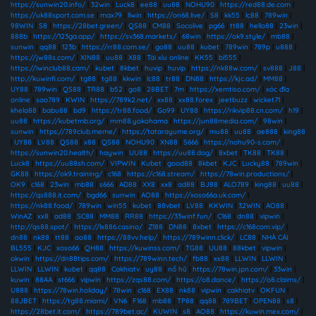
https://sunwin20.info/
|
32win
|
Luck8
|
ee88
|
uu88
|
NOHU90
|
https://red88.de.com
|
https://uk88sport.com.se
|
max79
|
llwin
|
https://on68.live/
|
S8
|
kk55
|
lc88
|
789win
|
98WIN
|
S8
|
https://28bet.green/
|
QS88
|
CM88
|
Socolive
|
pg66
|
tt88
|
hello88
|
23win
|
888b
|
https://123ga.app/
|
https://sv368.markets/
|
68win
|
https://ok9.style/
|
mb88
|
sunwin
|
qq88
|
123b
|
https://rr88.com.se/
|
go88
|
uu88
|
kubet
|
789win
|
789p
|
u888
|
https://jw88s.com/
|
XIN88
|
uu88
|
X88
|
Tài xỉu online
|
KK55
|
bl555
|
https://iwinclub88.cam/
|
kubet
|
8kbet
|
huvip
|
huvip
|
https://nk88w.com/
|
sv888
|
J88
|
http://kuwinfi.com/
|
tg88
|
tg88
|
kkwin
|
lc88
|
tr88
|
DN88
|
https://kjc.ad/
|
MM88
|
UY88
|
789win
|
QS88
|
TR88
|
b52
|
go8
|
28BET
|
7m
|
https://xemtiso.com/
|
xóc đĩa
online
|
sao789
|
KWIN
|
https://789k2.net/
|
xx88
|
xx88.forex
|
jeetbuzz
|
wicket71
|
khela88
|
babu88
|
bd9
|
https://tr88.food/
|
Go99
|
UY88
|
https://rikvip88.cn.com/
|
h19
|
uu88
|
https://kubetmb.org/
|
mm88.yokohama
|
https://jun88media.com/
|
98win
|
sunwin
|
https://789club.meme/
|
https://tatarayume.org/
|
mu88
|
uu88
|
ae888
|
king88
|
UY88
|
LV88
|
QS88
|
x88
|
QS88
|
NOHU90
|
XN88
|
S666
|
https://nohu90-s.com/
|
https://sunwin20.health/
|
haywin
|
UU88
|
https://uu88.dog/
|
8xbet
|
TK88
|
TK88
|
Luck8
|
https://uu88sh.com/
|
VIPWIN
|
Kubet
|
good88
|
8kbet
|
KJC
|
Lucky88
|
789win
|
GK88
|
https://ok9.training/
|
c168
|
https://c168.stream/
|
https://78win.productions/
|
OK9
|
c168
|
23win
|
mb88
|
s666
|
AD88
|
XX8
|
xx8
|
ad88
|
BJ88
|
ALO789
|
king88
|
uu88
|
https://qs888.it.com/
|
bgd66
|
sunwin
|
AO88
|
https://xoso66a.uk.com/
|
https://nk88.food/
|
789win
|
win55
|
kubet
|
88vbet
|
LV88
|
KKWIN
|
32WIN
|
AO88
|
WinAZ
|
xx8
|
ad88
|
SC88
|
MM88
|
RR88
|
https://33winf.fun/
|
C168
|
dn88
|
vipwin
|
http://qs88.spot/
|
https://lx886.casino/
|
Z188
|
DN88
|
8xbet
|
https://c168com.vip/
|
dn88
|
nk88
|
tt88
|
ao88
|
https://88vv.help/
|
https://789winn.click/
|
LC88
|
NHÀ CÁI
BL555
|
KJC
|
xoso66
|
QH88
|
https://kuwinss.com/
|
TG88
|
UU88
|
88kbet
|
vipwin
|
okwin
|
https://dn88tips.com/
|
https://789winn.tech/
|
fb88
|
xx88
|
LLWIN
|
LLWIN
|
LLWIN
|
LLWIN
|
kubet
|
qq88
|
Cakhiatv
|
uy88
|
nổ hũ
|
https://78win.jpn.com/
|
33win
|
kuwin
|
88AA
|
st666
|
vipwin
|
https://zqs88.com/
|
https://o8.dance/
|
https://o8.claims/
|
U888
|
https://78win.holiday/
|
78win
|
c168
|
EX88
|
nk88
|
vipwin
|
cakhiatv
|
OKFUN
|
88JBET
|
https://tg88.miami/
|
VN6
|
F168
|
mb88
|
TP88
|
qq88
|
789BET
|
OPEN88
|
s8
|
https://28bet.it.com/
|
https://789bet.ac/
|
KUWIN
|
s8
|
AO88
|
https://kuwin.mex.com/
|