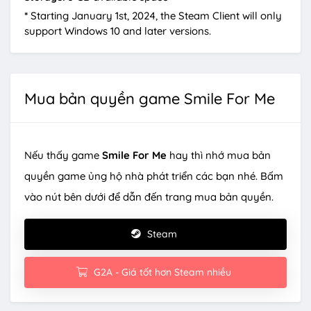
*
Starting January 1st, 2024, the Steam Client will only
support Windows 10 and later versions.
Mua bản quyền game Smile For Me
Nếu thấy game
Smile For Me
hay thì nhớ mua bản
quyền game ủng hộ nhà phát triển các bạn nhé. Bấm
vào nút bên dưới để dẫn đến trang mua bản quyền.
Steam
G2A - Giá tốt hơn Steam nhiều