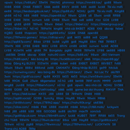
vipwin
|
https://lv88.ph/
|
33WIN
|
79KING
|
phimmoi
|
https://mm88.tax/
|
go88
|
98win
|
XX88
|
XX88
|
ON68
|
F8BET
|
S666
|
ee88
|
88VV
|
dn88
|
lv88
|
ao88
|
luck8
|
Tài xỉu md5
|
ee88
|
https://keobongda.uk.net/
|
https://qs88.sh/
|
NOHU
|
go99
|
Tài xỉu md5
|
King88
|
qh88
|
nổ hũ
|
lv88
|
nk88
|
https://open88.io/
|
98win
|
QS88
|
s8
|
33win
|
on68
|
RR88
|
XX88
|
EX88
|
789K
|
sunwin
|
lv88
|
CM88
|
33win
|
f168
|
xx8
|
ad88
|
rtzz
|
GO8
|
LV88
|
QS88
|
qh88
|
qh88
|
789win
|
98win
|
8kbet
|
https://8kbet.cz/
|
https://8kbetgroup.org/
|
https://8kbet.fit/
|
Nổ Hũ
|
789WIN
|
king88
|
nhà cái 8KBET
|
AD88
|
XX8
|
abcvip
|
febet
|
KQBD
|
Go88
|
thapcam
|
https://gg888.info/
|
GG88
|
ON68
|
open88
|
https://789winn.games/
|
https://s8top.win/
|
go8
|
kk55
|
ad88
|
xx8
|
QQ88
|
http://qq887p.com/
|
88aa
|
UY88
|
luck8
|
uy88
|
go8
|
Hay88
|
88m
|
f168
|
789BET
|
33WIN
|
X88
|
UY88
|
EA88
|
188V
|
LV88
|
69VN
|
cm88
|
ok365
|
sunwin
|
luck8
|
AO88
|
LV88
|
KUWIN
|
w88
|
qh88
|
7M
|
Bongdalu
|
pg88
|
NK88
|
789WIN
|
UY88
|
ae888
|
HB88
|
ok8386
|
DH88
|
abcvip
|
XX88
|
nohu90 com
|
https://lx88.uk/
|
98win
|
JBO Vietnam
|
https://hi88.spot/
|
kèo bóng đá
|
https://luck88com.net/
|
s666
|
https://open88.gg/
|
88aa
|
Đăng Ký BL555
|
555WIN
|
st666
|
kubet
|
m88
|
8XBET
|
8XBET
|
88VBET
|
fv88
|
58win
|
58win
|
888vi
|
888vnd
|
zx88
|
CAKHIATV
|
Đăng Nhập BL555
|
go99
|
hitclub
|
https://sunwinvy.com/
|
kèo bóng đá
|
https://fv88.best/
|
23win
|
Xoi Lac TV
|
alo789
|
3win
|
https://go8f.co.com/
|
kp88
|
KK55
|
kk55
|
kk55
|
https://win58win.com/
|
33WIN
|
lv88
|
99OK
|
Go8
|
23win
|
68gamebai
|
nổ hũ
|
u88
|
bet88
|
789F archi
|
MM99
|
Jun88
|
king88
|
Jun88
|
https://f8betv1.com/
|
nổ hũ
|
go8
|
vipwin
|
kèo nhà cái
|
NOHU
|
SV388
|
NH88
|
GG88
|
O8
|
https://ok9.today/
|
s666
|
xx88
|
game bai doi thuong
|
RIKVIP
|
THA
BET
|
https://bk8.locker
|
KK55
|
J88
|
U888
|
S8
|
789WIN
|
DN88
|
HI88
|
https://qq88.social/
|
GO88
|
Suncity
|
88aa
|
Hay88
|
98win
|
98win
|
MB66
|
https://dn88vl.com/
|
https://789k2.app/
|
https://nohu90k.org/
|
ok8386
|
https://s8ax.com/
|
mb66
|
F168
|
U888
|
man88
|
mb66
|
https://c168.mobi/
|
luckywin
|
hi88
|
j88
|
u888
|
lc88
|
X88
|
GOOD88
|
au88
|
alo789
|
max79
|
sonclub
|
https://go88vip.uk.com
|
https://88m89.com/
|
luck8
|
KUBET
|
789F
|
RR88
|
kk55
|
Trang
chủ TG88
|
98WIN
|
https://78win.dental/
|
88xx
|
U88
|
Hay88
|
https://go88ca.win/
|
789win
|
nổ hũ
|
pg88
|
https://78winn.co/
|
https://789winss.net/
|
LUCKYWIN
|
S8
|
Trang chủ AO88
|
789p
|