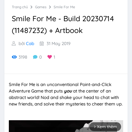
Trang chủ
Games
Smile For Me
Smile For Me - Build 20230714
(11487232) + Artbook
bởi
Cab
31 May 2019
3198
0
1
Smile For Me is an unconventional Point-and-Click
Adventure Game that puts
you
at the center of an
abstract world! Nod and shake your head to chat with
new friends, and solve their mysteries to cheer them up.
Xem thêm
arrow_forward_ios