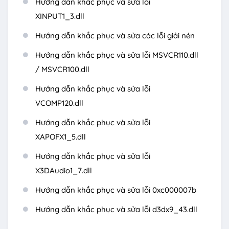
Hướng dẫn khắc phục và sửa lỗi
XINPUT1_3.dll
Hướng dẫn khắc phục và sửa các lỗi giải nén
Hướng dẫn khắc phục và sửa lỗi MSVCR110.dll
/ MSVCR100.dll
Hướng dẫn khắc phục và sửa lỗi
VCOMP120.dll
Hướng dẫn khắc phục và sửa lỗi
XAPOFX1_5.dll
Hướng dẫn khắc phục và sửa lỗi
X3DAudio1_7.dll
Hướng dẫn khắc phục và sửa lỗi 0xc000007b
Hướng dẫn khắc phục và sửa lỗi d3dx9_43.dll