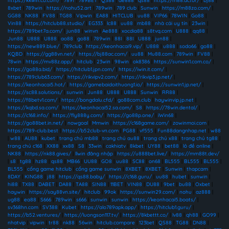
https://kkwin.co.com/
|
789f
|
789BET
|
QS88
|
ae888
|
qs88
|
https://m88.actor/
|
bj88
|
8xbet
|
789win
|
https://nohu52.art
|
789win
|
789 club
|
Sunwin
|
https://m88zo.com/
|
GG88
|
NK88
|
FV88
|
TG88
|
Vipwin
|
EA88
|
HITCLUB
|
uu88
|
VIP66
|
78WIN
|
Go88
|
Vin88
|
https://hitclub88.studio/
|
EG333
|
lc88
|
uu88
|
mb88
|
nhà cái uy tín
|
23win
|
https://789bet7a.com/
|
jun88
|
winvn
|
Ae888
|
xocdia88
|
s8tvq.com
|
U888
|
qq88
|
Jun88
|
U888
|
U888
|
ao88
|
go88
|
789win
|
88I
|
88I
|
U888
|
jun88
|
https://new889.blue/
|
789club
|
https://keonhacai9.vip/
|
U888
|
u888
|
sodo66
|
go88
|
KQBD
|
https://gg88vn.net/
|
https://bj88ac.com/
|
uu88
|
Mu88.com
|
789win
|
FV88
|
78win
|
https://mv88z.app/
|
hitclub
|
23win
|
98win
|
ok8386
|
https://sunwin1.com.co/
|
https://go88a.bid/
|
https://hitclub1.jpn.com/
|
https://iwin.it.com/
|
https://789club63.com/
|
https://rikvipv2.com/
|
https://rikvip3.jp.net/
|
https://keonhacai5.hot/
|
https://gamebaidoithuong1.io/
|
https://sunwin1.jp.net/
|
https://sc88.solutions/
|
sunwin
|
Jun88
|
U888
|
U888
|
Sunwin
|
RR88
|
https://f8betv1.com/
|
https://bongdalu.cfd/
|
go88com.club
|
haywinvip.jp.net
|
https://kqbd.sa.com/
|
https://keonhacai52.sa.com/
|
S8
|
https://78win.dental/
|
https://c168.info/
|
https://fly888y.com/
|
https://go88p.one/
|
iWin68
|
https://go88bet.in.net/
|
nowgoal
|
Mmwin
|
https://c168game.com/
|
zowinmoi.com
|
https://789-club.best
|
https://b52club-vn.com
|
PG88
|
vf555
|
Fun88dangnhap.net
|
w88
|
w88
|
AU88
|
kubet
|
trang chủ mb88
|
trang chủ au88
|
trang chủ x88
|
trang chủ tg88
|
trang chủ c168
|
XX88
|
xx88
|
S8
|
33win
|
cakhiatv
|
8kbet
|
UY88
|
bet88
|
lô đề online
|
NK88
|
https://nk88.gives/
|
llwin đăng nhập
|
https://u888bet.live/
|
https://mm88t.dev/
|
s8
|
tg88
|
hz88
|
qs88
|
MB66
|
UU88
|
GO8
|
uu88
|
SC88
|
on68
|
BL555
|
BL555
|
BL555
|
BL555
|
cổng game hitclub
|
cổng game sunwin
|
8XBET
|
8XBET
|
Sunwin
|
thapcam
|
8DAY
|
KING88
|
j88
|
https://qs88.baby/
|
https://c168.guru/
|
uu88
|
hubet
|
sunwin
|
hi88
|
TX88
|
DABET
|
DA88
|
TA88
|
SIN88
|
11BET
|
VIN88
|
DU88
|
9bet
|
bu88
|
Oxbet
|
haywin
|
https://say88vn.site/
|
hitclub
|
99ok
|
https://sunwin29.com/
|
nohu
|
az888
|
ug88
|
ea88
|
S666
|
789win
|
s666
|
sunwin
|
sunwin
|
https://keonhacai5.boats/
|
sv368hn.com
|
SV388
|
Kubet
|
https://alo789apk.app/
|
https://hitclub1.guru/
|
https://b52.ventures/
|
https://luongson117.tv/
|
https://8kbettt.co/
|
lv88
|
qh88
|
GO99
|
nhatvip
|
vipwin
|
tr88
|
nk88
|
56win
|
hitclub.compare
|
123bet
|
QS88
|
TG88
|
DN88
|