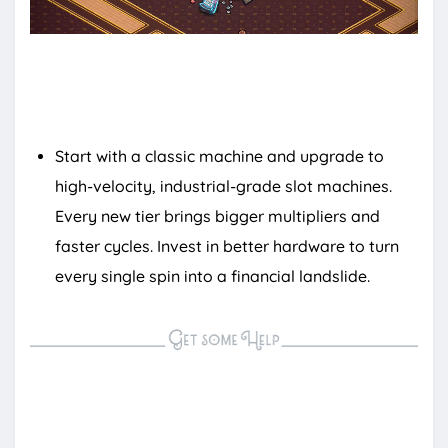
Start with a classic machine and upgrade to
high-velocity, industrial-grade slot machines.
Every new tier brings bigger multipliers and
faster cycles. Invest in better hardware to turn
every single spin into a financial landslide.