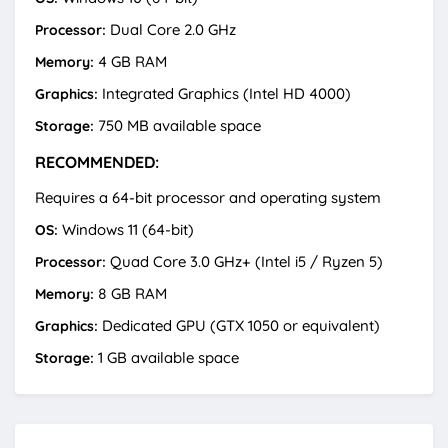
Dual Core 2.0 GHz
Processor:
4 GB RAM
Memory:
Integrated Graphics (Intel HD 4000)
Graphics:
750 MB available space
Storage:
RECOMMENDED:
Requires a 64-bit processor and operating system
Windows 11 (64-bit)
OS:
Quad Core 3.0 GHz+ (Intel i5 / Ryzen 5)
Processor:
8 GB RAM
Memory:
Dedicated GPU (GTX 1050 or equivalent)
Graphics:
1 GB available space
Storage: