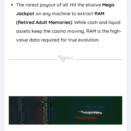
The rarest payout of all. Hit the elusive
Mega
Jackpot
on any machine to extract
RAM
(Retired Adult Memories)
. While cash and liquid
assets keep the casino moving, RAM is the high-
value data required for true evolution.