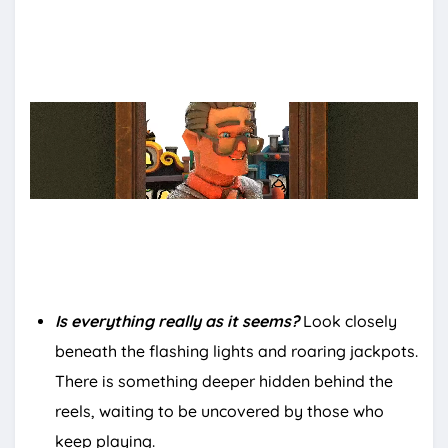
Is everything really as it seems?
Look closely
beneath the flashing lights and roaring jackpots.
There is something deeper hidden behind the
reels, waiting to be uncovered by those who
keep playing.