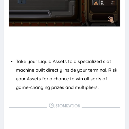
Take your Liquid Assets to a specialized slot
machine built directly inside your terminal. Risk
your Assets for a chance to win all sorts of
game-changing prizes and multipliers.