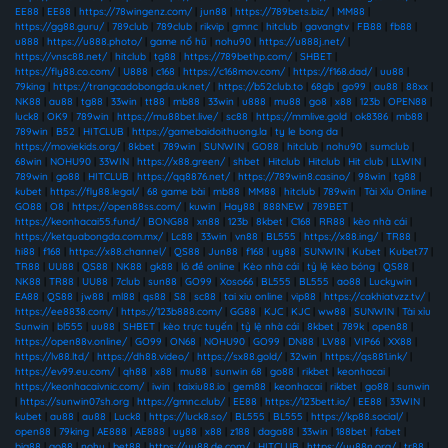
EE88
|
EE88
|
https://78wingenz.com/
|
jun88
|
https://789bets.biz/
|
MM88
|
https://gg88.guru/
|
789club
|
789club
|
rikvip
|
gmnc
|
hitclub
|
gavangtv
|
FB88
|
fb88
|
u888
|
https://u888.photo/
|
game nổ hũ
|
nohu90
|
https://u888j.net/
|
https://vnsc88.net/
|
hitclub
|
tg88
|
https://789bethp.com/
|
SHBET
|
https://fly88.co.com/
|
U888
|
c168
|
https://c168mov.com/
|
https://f168.dad/
|
uu88
|
79king
|
https://trangcadobongda.uk.net/
|
https://b52club.to
|
68gb
|
go99
|
au88
|
88xx
|
NK88
|
au88
|
tg88
|
33win
|
tt88
|
mb88
|
33win
|
u888
|
mu88
|
go8
|
x88
|
123b
|
OPEN88
|
luck8
|
OK9
|
789win
|
https://mu88bet.live/
|
sc88
|
https://mmlive.gold
|
ok8386
|
mb88
|
789win
|
B52
|
HITCLUB
|
https://gamebaidoithuong.la
|
ty le bong da
|
https://moviekids.org/
|
8kbet
|
789win
|
SUNWIN
|
GO88
|
hitclub
|
nohu90
|
sumclub
|
68win
|
NOHU90
|
33WIN
|
https://x88.green/
|
shbet
|
Hitclub
|
Hitclub
|
Hit club
|
LLWIN
|
789win
|
go88
|
HITCLUB
|
https://qq8876.net/
|
https://789win8.casino/
|
98win
|
tg88
|
kubet
|
https://fly88.legal/
|
68 game bài
|
mb88
|
MM88
|
hitclub
|
789win
|
Tài Xỉu Online
|
GO88
|
O8
|
https://open88ss.com/
|
kuwin
|
Hay88
|
888NEW
|
789BET
|
https://keonhacai55.fund/
|
BONG88
|
xn88
|
123b
|
8kbet
|
C168
|
RR88
|
kèo nhà cái
|
https://ketquabongda.com.mx/
|
Lc88
|
33win
|
vn88
|
BL555
|
https://x88.ing/
|
TR88
|
hi88
|
f168
|
https://x88.channel/
|
QS88
|
Jun88
|
f168
|
uy88
|
SUNWIN
|
Kubet
|
Kubet77
|
TR88
|
UU88
|
QS88
|
NK88
|
gk88
|
lô đề online
|
Kèo nhà cái
|
tỷ lệ kèo bóng
|
QS88
|
NK88
|
TR88
|
UU88
|
7club
|
sun88
|
GO99
|
Xoso66
|
BL555
|
BL555
|
ao88
|
Luckywin
|
EA88
|
QS88
|
jw88
|
ml88
|
qs88
|
S8
|
sc88
|
tai xiu online
|
vip88
|
https://cakhiatvzz.tv/
|
https://ee8838.com/
|
https://123b888.com/
|
GG88
|
KJC
|
KJC
|
ww88
|
SUNWIN
|
Tài xỉu
Sunwin
|
bl555
|
uu88
|
SHBET
|
kèo trực tuyến
|
tỷ lệ nhà cái
|
8kbet
|
789k
|
open88
|
https://open88v.online/
|
GO99
|
ON68
|
NOHU90
|
GO99
|
DN88
|
LV88
|
VIP66
|
XX88
|
https://lv88.ltd/
|
https://dh88.video/
|
https://sx88.gold/
|
32win
|
https://qs881.ink/
|
https://ev99.eu.com/
|
qh88
|
x88
|
mu88
|
sunwin 68
|
go88
|
rikbet
|
keonhacai
|
https://keonhacaivnic.com/
|
iwin
|
taixiu88.io
|
gem88
|
keonhacai
|
rikbet
|
go88
|
sunwin
|
https://sunwin07sh.org
|
https://gmnc.club/
|
EE88
|
https://123bett.io/
|
EE88
|
33WIN
|
kubet
|
au88
|
au88
|
Luck8
|
https://luck8.so/
|
BL555
|
BL555
|
https://kp88.social/
|
open88
|
79king
|
AE888
|
AE888
|
uy88
|
x88
|
z188
|
daga88
|
33win
|
188bet
|
fabet
|
big88
|
go88
|
nohu
|
bet88
|
https://uy88.de.com/
|
HITCLUB
|
https://uu88n.org/
|
tr88
|