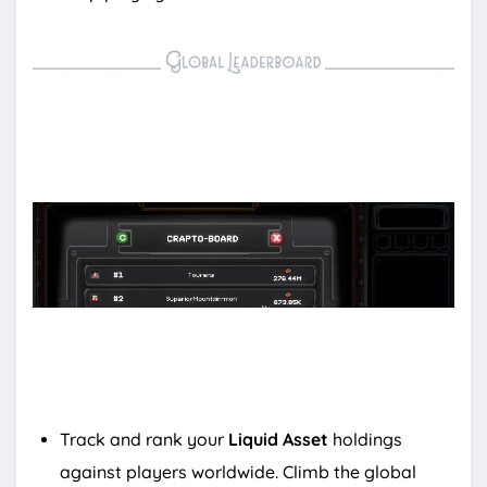
Track and rank your
Liquid Asset
holdings
against players worldwide. Climb the global