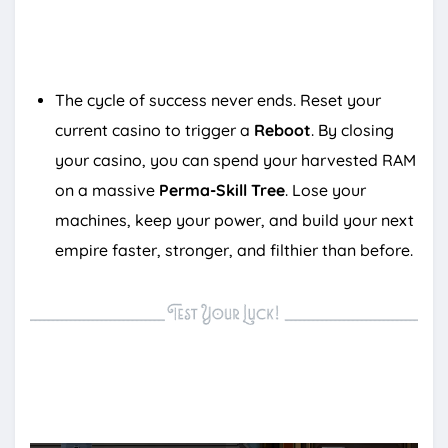
The cycle of success never ends. Reset your
current casino to trigger a
Reboot
. By closing
your casino, you can spend your harvested RAM
on a massive
Perma-Skill Tree
. Lose your
machines, keep your power, and build your next
empire faster, stronger, and filthier than before.