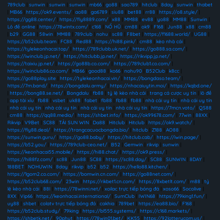
789club
|
sunwin
|
sunwin
|
sunwin
|
mb66
|
go88
|
sao789
|
hitclub
|
8day
|
sunwin
|
thabet
|
MB66
|
https://ok9.events/
|
ao88
|
ga6789
|
siu88
|
bet88
|
rr88
|
https://o8.style/
|
https://gg88.center/
|
https://fly8889.com/
|
x88
|
MM88
|
ev88
|
yo88
|
MM88
|
Sunwin
|
Lô đề online
|
https://78wintx.com/
|
c168
|
NỔ HŨ
|
cm88
|
ok9
|
F168
|
Jun88
|
x88
|
cm88
|
b29
|
GG88
|
58win
|
MM88
|
789club
|
nohu
|
sc88
|
F8bet
|
https://f1688.world/
|
UG88
|
https://b52club.team
|
FC88
|
Red88
|
https://hi88.pink/
|
cm88
|
kèo nhà cái
|
https://tylekeonhacai.top/
|
https://789clubb.uk.net/
|
https://go888.sa.com/
|
https://iwinclub.jp.net/
|
https://hitclubb.jp.net/
|
https://rikvipp.jp.net/
|
https://taixiu.jp.net/
|
https://go88b.co.com/
|
https://789club1.co.com/
|
https://iwinclub86.co.com/
|
MB66
|
good88
|
ko66
|
nohu90
|
B52Club
|
k8cc
|
https://go88play.site
|
https://tylekeonhacai.vin/
|
https://bongdaso.team/
|
https://7m.band/
|
https://bongdalu.army/
|
https://nhacaiuytin.moi/
|
https://kqbd.one/
|
https://bong88.se.net/
|
Bongdalu
|
fb88
|
tỷ lệ kèo nhà cái
|
trang cá cược uy tín
|
lô đề
|
app tài xỉu
|
fb88
|
vsbet
|
uk88
|
fabet
|
fb88
|
fb88
|
fb88
|
nhà cái uy tín
|
nhà cái uy tín
|
nhà cái uy tín
|
nhà cái uy tín
|
nhà cái uy tín
|
nhà cái uy tín
|
https://7mcn.voto/
|
QS88
|
cm88
|
https://qq88.media/
|
https://shbet.info/
|
https://ok99678.com/
|
77win
|
88XX
|
Rikvip
|
V9Bet
|
SC88
|
TẢI SUN WIN
|
Da88
|
Hitclub
|
Hitclub
|
https://ok9.watch/
|
https://fly88.deal/
|
https://trangcacuocbongda.bio/
|
hitclub
|
Z188
|
AO88
|
https://sunwin.guru/
|
https://go88.baby/
|
https://hitclub.cab/
|
https://iwin.page/
|
https://b52.you/
|
https://789club-ceo.net/
|
B52
|
Gemwin
|
rikvip
|
sunwin
|
https://keonhacai55.mobile/
|
https://hi88.chat/
|
https://ok9.press/
|
https://hi88fz.com/
|
sc88
|
Jun88
|
SC88
|
https://sc88.day/
|
SC88
|
SUNWIN
|
8DAY
|
188BET
|
NOHUWIN
|
8day
|
rikvip
|
b52
|
b52
|
https://hello88.kitchen/
|
https://1gom2.co.com/
|
https://bomwin.cn.com/
|
https://go88net.com/
|
https://b52club68.com/
|
23win
|
https://rikbet1.cn.com/
|
https://8xbetlt.com/
|
m88
|
tỷ
lệ kèo nhà cái
|
88I
|
https://78winni.net/
|
xoilac trực tiếp bóng đá
|
xoso66
|
Socolive
|
8XX
|
Vip66
|
https://keonhacai.international/
|
SumClub
|
IWIN68
|
https://79king1.fun/
|
uy88
|
shbet
|
colatv trực tiếp bóng đá
|
cakhia
|
789bet
|
https://ea88.bio/
|
F168
|
https://b52club.study/
|
79king
|
https://bl555.systems/
|
https://c168.markets/
|
https://shbetk.net/
|
90phut
|
https://78win01.bet/
|
KK55
|
https://92lotterycom.us/
|