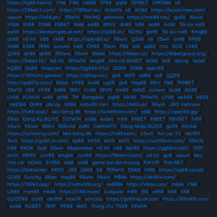
https://tg88.miami/
|
VN6
|
F168
|
mb88
|
TP88
|
qq88
|
789BET
|
OPEN88
|
s8
|
https://28bet.it.com/
|
https://789bet.ac/
|
KUWIN
|
s8
|
AO88
|
https://kuwin.mex.com/
|
vipwin
|
https://lv88.ph/
|
33WIN
|
79KING
|
phimmoi
|
https://mm88.tax/
|
go88
|
98win
|
XX88
|
XX88
|
ON68
|
F8BET
|
S666
|
ee88
|
88VV
|
dn88
|
lv88
|
ao88
|
luck8
|
Tài xỉu md5
|
ee88
|
https://keobongda.uk.net/
|
https://qs88.sh/
|
NOHU
|
go99
|
Tài xỉu md5
|
King88
|
qh88
|
nổ hũ
|
lv88
|
nk88
|
https://open88.io/
|
98win
|
QS88
|
s8
|
33win
|
on68
|
RR88
|
XX88
|
EX88
|
789K
|
sunwin
|
lv88
|
CM88
|
33win
|
f168
|
xx8
|
ad88
|
rtzz
|
GO8
|
LV88
|
QS88
|
qh88
|
qh88
|
789win
|
98win
|
8kbet
|
https://8kbet.cz/
|
https://8kbetgroup.org/
|
https://8kbet.fit/
|
Nổ Hũ
|
789WIN
|
king88
|
nhà cái 8KBET
|
AD88
|
XX8
|
abcvip
|
febet
|
KQBD
|
Go88
|
thapcam
|
https://gg888.info/
|
GG88
|
ON68
|
open88
|
https://789winn.games/
|
https://s8top.win/
|
go8
|
kk55
|
ad88
|
xx8
|
QQ88
|
http://qq887p.com/
|
88aa
|
UY88
|
luck8
|
uy88
|
go8
|
Hay88
|
88m
|
f168
|
789BET
|
33WIN
|
X88
|
UY88
|
EA88
|
188V
|
LV88
|
69VN
|
cm88
|
ok365
|
sunwin
|
luck8
|
AO88
|
LV88
|
KUWIN
|
w88
|
qh88
|
7M
|
Bongdalu
|
pg88
|
NK88
|
789WIN
|
UY88
|
ae888
|
HB88
|
ok8386
|
DH88
|
abcvip
|
XX88
|
nohu90 com
|
https://lx88.uk/
|
98win
|
JBO Vietnam
|
https://hi88.spot/
|
kèo bóng đá
|
https://luck88com.net/
|
s666
|
https://open88.gg/
|
88aa
|
Đăng Ký BL555
|
555WIN
|
st666
|
kubet
|
m88
|
8XBET
|
8XBET
|
88VBET
|
fv88
|
58win
|
58win
|
888vi
|
888vnd
|
zx88
|
CAKHIATV
|
Đăng Nhập BL555
|
go99
|
hitclub
|
https://sunwinvy.com/
|
kèo bóng đá
|
https://fv88.best/
|
23win
|
Xoi Lac TV
|
alo789
|
3win
|
https://go8f.co.com/
|
kp88
|
KK55
|
kk55
|
kk55
|
https://win58win.com/
|
33WIN
|
lv88
|
99OK
|
Go8
|
23win
|
68gamebai
|
nổ hũ
|
u88
|
bet88
|
https://gg88vn.net/
|
789F
archi
|
MM99
|
Jun88
|
king88
|
Jun88
|
https://f8betv1.com/
|
nổ hũ
|
go8
|
vipwin
|
kèo
nhà cái
|
NOHU
|
SV388
|
s666
|
xx88
|
game bai doi thuong
|
RIKVIP
|
THA BET
|
https://bk8.locker
|
KK55
|
J88
|
U888
|
S8
|
789WIN
|
DN88
|
HI88
|
https://qq88.social/
|
GO88
|
Suncity
|
88aa
|
Hay88
|
98win
|
98win
|
MB66
|
https://dn88vl.com/
|
https://789k2.app/
|
https://nohu90k.org/
|
ok8386
|
https://s8ax.com/
|
mb66
|
F168
|
U888
|
man88
|
mb66
|
https://c168.mobi/
|
luckywin
|
hi88
|
j88
|
u888
|
lc88
|
X88
|
GOOD88
|
au88
|
alo789
|
max79
|
sonclub
|
https://go88vip.uk.com
|
https://88m89.com/
|
luck8
|
KUBET
|
789F
|
RR88
|
kk55
|
Trang chủ TG88
|
98WIN
|