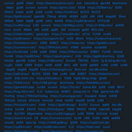
sunwin
|
go88
|
rikbet
|
https://keonhacaivnic.com/
|
iwin
|
taixiu88.io
|
gem88
|
keonhacai
|
rikbet
|
go88
|
sunwin
|
sunwin
|
https://gmnc.club/
|
EE88
|
https://123bett.io/
|
EE88
|
33WIN
|
kubet
|
au88
|
au88
|
Luck8
|
https://luck8.so/
|
BL555
|
BL555
|
https://kp88.social/
|
open88
|
79king
|
AE888
|
AE888
|
uy88
|
x88
|
z188
|
daga88
|
33win
|
188bet
|
fabet
|
big88
|
go88
|
nohu
|
bet88
|
https://uy88.de.com/
|
HITCLUB
|
https://uu88n.org/
|
tr88
|
sunwin
|
https://qh88kyc.com/
|
https://rr886j.com/
|
ae888
|
mcw
|
kuwin
|
88bet
|
x88
|
ao88
|
qq88
|
J88
|
sumclub
|
go88
|
B52 club
|
https://shbet.health/
|
gavangtv
|
https://vnew88.net/
|
nổ hũ
|
FLY88
|
mu88
|
https://qs88.team/
|
https://luongsontv.llc/
|
hz88
|
68win
|
https://soikeonhacai.one/
|
https://hitcluba.cn.com/
|
XX88
|
8XBET
|
https://rikvip.mx/
|
https://go88hv.com/
|
https://sunwinn.in.net/
|
http://7899club.com/
|
VN168
|
socolive
|
xocdia88
|
https://luck8.dad
|
LV88
|
ao88
|
DN88
|
https://58win.autos/
|
8XBET
|
Fun88
|
Hitclub
|
Fun88
|
https://qs88.free/
|
https://vipwin.green/
|
rr88
|
https://gg88.directory
|
GG88
|
hitclub
|
gem88
|
kubet
|
https://c168.zone/
|
Sunwin
|
79KING
|
23win
|
tỷ lệ bóng đá trực
tuyến
|
U888
|
U888
|
hubet
|
ee88
|
ao88
|
88vv
|
x88
|
dn88
|
ga888
|
vn168
|
vn168
|
vn168
|
Hay88
|
Hay88
|
Hay88
|
https://nhacaiuytin.ro/
|
Bom win
|
xóc đĩa online
|
https://ok9.show/
|
BL555
|
EE88
|
f168
|
uu88
|
c168
|
8XBET
|
https://8xbettaz.com/
|
Go99
|
123b chính chủ
|
https://91clubb.in/
|
TG88
|
Tg88 đăng nhập
|
Qh88
|
https://123b3.com/
|
http://c168.giving/
|
keonhacai
|
https://hello88a.co.com/
|
https://gameb52.app
|
Jun88
|
sunwin
|
https://7m.vin/
|
Game Bài
|
qs88
|
vn88
|
88VV
|
https://hay-88.in.net/
|
KJC
|
kubetvi.co
|
8KBET
|
lương sơn tv
|
F168
|
game bài đổi
thưởng
|
https://789club1.today
|
https://sunwing.jp.net/
|
nowgoal
|
8xbet
|
WE88
|
789club
|
hitclub
|
b52club
|
iwinclub
|
rikvip
|
net88
|
max88
|
bin88
|
sc88
|
https://hitclub9.it.com/
|
XX88
|
https://go8f.design/
|
BL555
|
Sunwin
|
qq88
|
Xóc đĩa
online
|
twin68
|
23WIN
|
https://55club.pro/
|
MB66
|
MMOO
|
HM88
|
Open88
|
Hay88
|
UY88
|
ALO789
|
68gamebai
|
https://uu88.nagoya/
|
sc88
|
RR88
|
b52club
|
Kubet
|
https://zowin.it.com
|
O8
|
https://sunwinvv.com/
|
bj 88
|
J188
|
UU88
|
nk88
|
ae888
|
xoso66
|
ee88
|
kqxs.vip
|
https://u888.gallery/
|
QS88
|
https://uy88.com.de/
|
https://uy88.in.net/
|
https://ea88.mex.com/
|
KJC
|
https://hbet.red/
|
LLwin
|
https://hitclub68.cn.com/
|
https://keonhacaitv.io/
|
https://sunwinn.cat/
|