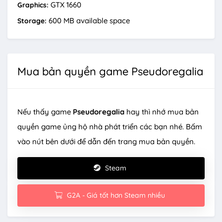
GTX 1660
Graphics:
600 MB available space
Storage:
Mua bản quyền game Pseudoregalia
Nếu thấy game
Pseudoregalia
hay thì nhớ mua bản
quyền game ủng hộ nhà phát triển các bạn nhé. Bấm
vào nút bên dưới để dẫn đến trang mua bản quyền.
Steam
G2A - Giá tốt hơn Steam nhiều