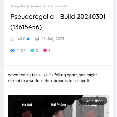
Trang chủ
Games
Pseudoregalia
Pseudoregalia - Build 20240301
(13615456)
bởi
Cab
28 July 2023
5407
0
1
When reality feels like it's falling apart, one might
retreat to a world in their dreams to escape it.
Xem thêm
arrow_forward_ios