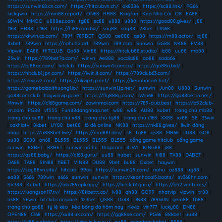
https://sunwin68.cn.com/
|
https://hitclubvn.ch/
|
ok8386
|
https://sc88.link/
|
PG66
|
luckywin
|
https://mm88.report/
|
ON68
|
RR88
|
Kingfun
|
Kèo Nhà Cái
|
O8
|
EA88
|
68WIN
|
MMOO
|
u888ez.com
|
tg88
|
sc88
|
u888
|
u888
|
https://good88.gives/
|
j88
|
f168
|
RR88
|
C168
|
https://hi88com.biz/
|
say88
|
say88
|
28bet
|
ON68
|
https://kkwin.co.com/
|
789f
|
789BET
|
QS88
|
ae888
|
qs88
|
https://m88.actor/
|
bj88
|
8xbet
|
789win
|
https://nohu52.art
|
789win
|
789 club
|
Sunwin
|
GG88
|
NK88
|
FV88
|
Vipwin
|
EA88
|
HITCLUB
|
Go88
|
Vin88
|
https://hitclub88.studio/
|
lc88
|
uu88
|
mb88
|
23win
|
https://789bet7a.com/
|
winvn
|
Ae888
|
xocdia88
|
ao88
|
sodo66
|
https://bj88ac.com/
|
hitclub
|
https://sunwin1.com.co/
|
https://go88a.bid/
|
https://hitclub1.jpn.com/
|
https://iwin.it.com/
|
https://789club63.com/
|
https://rikvipv2.com/
|
https://rikvip3.jp.net/
|
https://keonhacai5.hot/
|
https://gamebaidoithuong1.io/
|
https://sunwin1.jp.net/
|
sunwin
|
Jun88
|
U888
|
Sunwin
|
go88com.club
|
haywinvip.jp.net
|
https://fly888y.com/
|
iWin68
|
https://go88bet.in.net/
|
Mmwin
|
https://c168game.com/
|
zowinmoi.com
|
https://789-club.best
|
https://b52club-
vn.com
|
PG88
|
vf555
|
Fun88dangnhap.net
|
w88
|
w88
|
AU88
|
kubet
|
trang chủ mb88
|
trang chủ au88
|
trang chủ x88
|
trang chủ tg88
|
trang chủ c168
|
XX88
|
xx88
|
S8
|
33win
|
cakhiatv
|
8kbet
|
UY88
|
bet88
|
lô đề online
|
NK88
|
https://nk88.gives/
|
llwin đăng
nhập
|
https://u888bet.live/
|
https://mm88t.dev/
|
s8
|
tg88
|
qs88
|
MB66
|
UU88
|
GO8
|
uu88
|
SC88
|
on68
|
BL555
|
BL555
|
BL555
|
BL555
|
cổng game hitclub
|
cổng game
sunwin
|
8XBET
|
8XBET
|
sunwin nổ hũ
|
thapcam
|
8DAY
|
KING88
|
j88
|
https://qs88.baby/
|
https://c168.guru/
|
uu88
|
hubet
|
sunwin
|
hi88
|
TX88
|
DABET
|
DA88
|
TA88
|
SIN88
|
11BET
|
VIN88
|
DU88
|
9bet
|
bu88
|
Oxbet
|
haywin
|
https://say88vn.site/
|
hitclub
|
99ok
|
https://sunwin29.com/
|
nohu
|
az888
|
ug88
|
ea88
|
S666
|
789win
|
s666
|
sunwin
|
sunwin
|
https://keonhacai5.boats/
|
sv368hn.com
|
SV388
|
Kubet
|
https://alo789apk.app/
|
https://hitclub1.guru/
|
https://b52.ventures/
|
https://luongson117.tv/
|
https://8kbettt.co/
|
lv88
|
qh88
|
GO99
|
nhatvip
|
vipwin
|
tr88
|
nk88
|
56win
|
hitclub.compare
|
123bet
|
QS88
|
TG88
|
DN88
|
789WIN
|
gem88
|
fb88
|
trang chủ go88
|
tỷ lệ kèo
|
kèo bóng đá hôm nay
|
rikvip
|
vin777
|
lucky88
|
DN88
|
OPEN88
|
C168
|
https://xx88.uk.com/
|
https://gg88se.com/
|
PG66
|
88kbet
|
uu88
|
https://lc88.website/
|
https://vipwin.luxury/
|
au88
|
grandpashabet
|
EE88
|