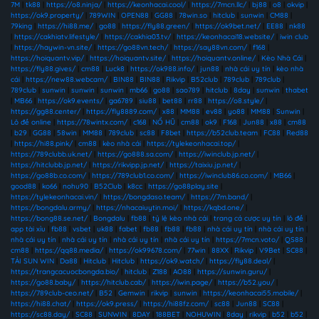
7M
|
tk88
|
https://o8.ninja/
|
https://keonhacai.cool/
|
https://7mcn.llc/
|
bj88
|
o8
|
okvip
|
https://ok9.property/
|
789WIN
|
OPEN88
|
GG88
|
78win.so
|
hitclub
|
sunwin
|
CM88
|
79king
|
https://hi88.me/
|
go88
|
https://fly88.green/
|
https://ok9bet.net/
|
EE88
|
nk88
|
https://cakhiatv.lifestyle/
|
https://cakhia03.tv/
|
https://keonhacai18.website/
|
iwin club
|
https://haywin-vn.site/
|
https://go88vn.tech/
|
https://say88vn.com/
|
f168
|
https://hoiquantv.vip/
|
https://hoiquantv.site/
|
https://hoiquantv.online/
|
Kèo Nhà Cái
|
https://fly88.gives/
|
cm88
|
Luck8
|
https://ok988.info/
|
jun88
|
nhà cái uy tín
|
kèo nhà
cái
|
https://new88.webcam/
|
BIN88
|
BIN88
|
Rikvip
|
B52club
|
789club
|
789club
|
789club
|
sunwin
|
sunwin
|
sunwin
|
mb66
|
go88
|
sao789
|
hitclub
|
8day
|
sunwin
|
thabet
|
MB66
|
https://ok9.events/
|
ga6789
|
siu88
|
bet88
|
rr88
|
https://o8.style/
|
https://gg88.center/
|
https://fly8889.com/
|
x88
|
MM88
|
ev88
|
yo88
|
MM88
|
Sunwin
|
Lô đề online
|
https://78wintx.com/
|
c168
|
NỔ HŨ
|
cm88
|
ok9
|
F168
|
Jun88
|
x88
|
cm88
|
b29
|
GG88
|
58win
|
MM88
|
789club
|
sc88
|
F8bet
|
https://b52club.team
|
FC88
|
Red88
|
https://hi88.pink/
|
cm88
|
kèo nhà cái
|
https://tylekeonhacai.top/
|
https://789clubb.uk.net/
|
https://go888.sa.com/
|
https://iwinclub.jp.net/
|
https://hitclubb.jp.net/
|
https://rikvipp.jp.net/
|
https://taixiu.jp.net/
|
https://go88b.co.com/
|
https://789club1.co.com/
|
https://iwinclub86.co.com/
|
MB66
|
good88
|
ko66
|
nohu90
|
B52Club
|
k8cc
|
https://go88play.site
|
https://tylekeonhacai.vin/
|
https://bongdaso.team/
|
https://7m.band/
|
https://bongdalu.army/
|
https://nhacaiuytin.moi/
|
https://kqbd.one/
|
https://bong88.se.net/
|
Bongdalu
|
fb88
|
tỷ lệ kèo nhà cái
|
trang cá cược uy tín
|
lô đề
|
app tài xỉu
|
fb88
|
vsbet
|
uk88
|
fabet
|
fb88
|
fb88
|
fb88
|
nhà cái uy tín
|
nhà cái uy tín
|
nhà cái uy tín
|
nhà cái uy tín
|
nhà cái uy tín
|
nhà cái uy tín
|
https://7mcn.voto/
|
QS88
|
cm88
|
https://qq88.media/
|
https://ok99678.com/
|
77win
|
88XX
|
Rikvip
|
V9Bet
|
SC88
|
TẢI SUN WIN
|
Da88
|
Hitclub
|
Hitclub
|
https://ok9.watch/
|
https://fly88.deal/
|
https://trangcacuocbongda.bio/
|
hitclub
|
Z188
|
AO88
|
https://sunwin.guru/
|
https://go88.baby/
|
https://hitclub.cab/
|
https://iwin.page/
|
https://b52.you/
|
https://789club-ceo.net/
|
B52
|
Gemwin
|
rikvip
|
sunwin
|
https://keonhacai55.mobile/
|
https://hi88.chat/
|
https://ok9.press/
|
https://hi88fz.com/
|
sc88
|
Jun88
|
SC88
|
https://sc88.day/
|
SC88
|
SUNWIN
|
8DAY
|
188BET
|
NOHUWIN
|
8day
|
rikvip
|
b52
|
b52
|