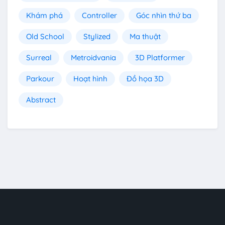
Khám phá
Controller
Góc nhìn thứ ba
Old School
Stylized
Ma thuật
Surreal
Metroidvania
3D Platformer
Parkour
Hoạt hình
Đồ họa 3D
Abstract