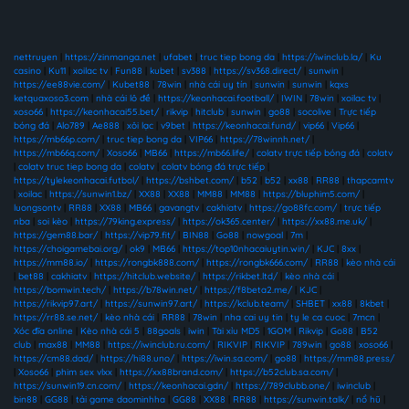
nettruyen
|
https://zinmanga.net
|
ufabet
|
truc tiep bong da
|
https://iwinclub.la/
|
Ku
casino
|
Ku11
|
xoilac tv
|
Fun88
|
kubet
|
sv388
|
https://sv368.direct/
|
sunwin
|
https://ee88vie.com/
|
Kubet88
|
78win
|
nhà cái uy tín
|
sunwin
|
sunwin
|
kqxs
ketquaxoso3.com
|
nhà cái lô đề
|
https://keonhacai.football/
|
IWIN
|
78win
|
xoilac tv
|
xoso66
|
https://keonhacai55.bet/
|
rikvip
|
hitclub
|
sunwin
|
go88
|
socolive
|
Trực tiếp
bóng đá
|
Alo789
|
Ae888
|
xôi lạc
|
v9bet
|
https://keonhacai.fund/
|
vip66
|
Vip66
|
https://mb66p.com/
|
truc tiep bong da
|
VIP66
|
https://78winnh.net/
|
https://mb66q.com/
|
Xoso66
|
MB66
|
https://mb66.life/
|
colatv trực tiếp bóng đá
|
colatv
|
colatv truc tiep bong da
|
colatv
|
colatv bóng đá trực tiếp
|
https://tylekeonhacai.futbol/
|
https://bshbet.com/
|
b52
|
b52
|
xx88
|
RR88
|
thapcamtv
|
xoilac
|
https://sunwin1.bz/
|
XX88
|
XX88
|
MM88
|
MM88
|
https://bluphim5.com/
|
luongsontv
|
RR88
|
XX88
|
MB66
|
gavangtv
|
cakhiatv
|
https://go88fc.com/
|
trực tiếp
nba
|
soi kèo
|
https://79king.express/
|
https://ok365.center/
|
https://xx88.me.uk/
|
https://gem88.bar/
|
https://vip79.fit/
|
BIN88
|
Go88
|
nowgoal
|
7m
|
https://choigamebai.org/
|
ok9
|
MB66
|
https://top10nhacaiuytin.win/
|
KJC
|
8xx
|
https://mm88.io/
|
https://rongbk888.com/
|
https://rongbk666.com/
|
RR88
|
kèo nhà cái
|
bet88
|
cakhiatv
|
https://hitclub.website/
|
https://rikbet.ltd/
|
kèo nhà cái
|
https://bomwin.tech/
|
https://b78win.net/
|
https://f8beta2.me/
|
KJC
|
https://rikvip97.art/
|
https://sunwin97.art/
|
https://kclub.team/
|
SHBET
|
xx88
|
8kbet
|
https://rr88.se.net/
|
kèo nhà cái
|
RR88
|
78win
|
nha cai uy tin
|
ty le ca cuoc
|
7mcn
|
Xóc đĩa online
|
Kèo nhà cái 5
|
88goals
|
iwin
|
Tài xỉu MD5
|
1GOM
|
Rikvip
|
Go88
|
B52
club
|
max88
|
MM88
|
https://iwinclub.ru.com/
|
RIKVIP
|
RIKVIP
|
789win
|
go88
|
xoso66
|
https://cm88.dad/
|
https://hi88.uno/
|
https://iwin.sa.com/
|
go88
|
https://mm88.press/
|
Xoso66
|
phim sex vlxx
|
https://xx88brand.com/
|
https://b52club.sa.com/
|
https://sunwin19.cn.com/
|
https://keonhacai.gdn/
|
https://789clubb.one/
|
iwinclub
|
bin88
|
GG88
|
tải game daominhha
|
GG88
|
XX88
|
RR88
|
https://sunwin.talk/
|
nổ hũ
|