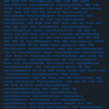
go88
|
Hitclub
|
PG99
|
https://pg66.us.com/
|
MB66
|
Jun88
|
MB66
|
open88
|
https://f168slot.com/
|
https://open886.com/
|
https://open88.today/
|
MB66
|
Sv368
|
OPEN88
|
PG99
|
https://hi88s.com/
|
FLY88
|
Bet88
|
nn777
|
MB66
|
https://fly88.uno/
|
789win
|
vaobet
|
SC88
|
GO88
|
dt68
|
kèo nhà cái
|
https://sunwin99.ceo/
|
https://go88.deal/
|
https://hitclubsbs.jp.net/
|
https://keonhacai.voto/
|
GG88
|
https://gg88.co.com/
|
gem88
|
B52
|
nổ hũ
|
https://tylekeonhacai.life/
|
https://new88.biz/
|
PG88
|
Bet168
|
23win
|
RR88
|
Hitclub
|
Go88
|
Iwin
|
sunwin
|
win79
|
V9bet
|
kqbd
|
sunwin
|
33win
|
https://8kbet.org/
|
https://keonhacaitop.com/
|
https://manclub99.com/
|
Bomwin
|
https://keonhacai95.com/
|
xx88
|
go88
|
b52
|
789club
|
rikvip
|
go88
|
hitclub
|
socolive
|
nổ hũ
|
tài xỉu online
|
game bài đổi thưởng
|
b52club
|
kèo nhà cái
|
sunwin
|
iwin
|
i9bet
|
https://rr88it.com/
|
FB88
|
FB88
|
FB88
|
FB88
|
FB88
|
b52
|
https://789clubze.win/
|
RR88
|
สล็อต
|
https://luphim.com/
|
79KING
|
https://kjc.football/
|
B52 club
|
Bong88
|
Sunwin
|
xem phim fun
|
ae888
|
CM88
|
https://88aa.actor/
|
https://b52club.money/
|
Max88
|
go88
|
https://keobongda.cafe/
|
uu88
|
KJC
|
https://cm88.vision/
|
open88
|
https://new88.market/
|
https://28bet.blue/
|
78Win
|
789club
|
7m
|
https://hi88c.com/
|
https://f8bet.dental/
|
go88
|
Socolive
|
F168
|
FB88
|
socolive1 com
|
https://thienhabet.ru.com/
|
E88
|
https://www.fly888.club/
|
hitclub
|
hitclub
|
https://mu88.help/
|
https://sunwinn.za.com/
|
https://go881.jp.net/
|
https://lodeonline.gb.net/
|
Nổ hũ
|
https://bom.win/
|
Ngonclub
|
f168
|
33win
|
https://bongdalu88.co/
|
kèo nhà cái
|
net88
|
iwinclub
|
manclub
|
GMNC
|
Nohu90
|
cm88
|
https://new88.movie/
|
https://go88club4.com/
|
MM88
|
Sanclub
|
https://bet88.graphics/
|
CM88
|
C168
|
79King
|
LLWIN
|
f168
|
https://2ok9.com/
|
sc88
|
iwinclub
|
https://banca.ac/
|
https://gamebai.work/
|
Jun88
|
sc88
|
OK9
|
cm88
|
nổ hũ
|
F168
|
79king
|
kèo nhà cái
|
gem88
|
https://tylekeo.green/
|
https://gamebaidoithuong.you/
|
f8bet
|
789BET
|
ALO789
|
F168
|
https://top10trangcacuocbongda.com/
|
https://lodeonline2.org/
|
https://go88vn.sa.com/
|
https://taihitclub.cn.com/
|
https://sshbet.io/
|
https://shbethi.com/
|
https://shbet.law/
|
nn777
|
https://shbetb0.com/
|
https://8kbet8.org/
|
https://trangcadobongda.bio/
|
Game bài
|
7m cn
|
23win
|
https://f8bet.luxury/
|
cm88
|
MU88
|
https://78wind.com/
|
UU88
|
https://fly88.select/
|