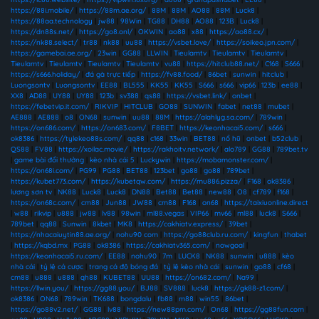
https://88i.mobile/
|
https://88m.ae.org/
|
88M
|
88M
|
AO88
|
88M
|
Luck8
|
https://88aa.technology
|
jw88
|
98Win
|
TG88
|
DH88
|
AO88
|
123B
|
Luck8
|
https://dn88s.net/
|
https://go8.onl/
|
OKWIN
|
ao88
|
x88
|
https://ao88.cx/
|
https://nk88.select/
|
tr88
|
nk88
|
uu88
|
https://vsbet.love/
|
https://soikeo.jpn.com/
|
https://gamebai.ae.org/
|
23win
|
GG88
|
LLWIN
|
Tieulamtv
|
Tieulamtv
|
Tieulamtv
|
Tieulamtv
|
Tieulamtv
|
Tieulamtv
|
Tieulamtv
|
vu88
|
https://hitclub88.net/
|
C168
|
S666
|
https://s666.holiday/
|
đá gà trực tiếp
|
https://fv88.food/
|
86bet
|
sunwin
|
hitclub
|
Luongsontv
|
Luongsontv
|
EE88
|
BL555
|
KK55
|
KK55
|
S666
|
s666
|
vip66
|
123b
|
ee88
|
XX8
|
AD88
|
UY88
|
UY88
|
123b
|
sv388
|
qs88
|
https://vsbet.link/
|
onbet
|
https://febetvip.it.com/
|
RIKVIP
|
HITCLUB
|
GO88
|
SUNWIN
|
fabet
|
net88
|
mubet
|
AE888
|
AE888
|
o8
|
ON68
|
sunwin
|
uu88
|
88M
|
https://alahlyg.sa.com/
|
789win
|
https://on686.com/
|
https://on683.com/
|
F8BET
|
https://keonhacai5.com/
|
s666
|
ok8386
|
https://tylekeo88s.com/
|
qq88
|
c168
|
33win
|
BET88
|
nổ hũ
|
onbet
|
b52club
|
QS88
|
FV88
|
https://xoilac.movie/
|
https://rakhoitv.network/
|
alo789
|
GG88
|
789bet.tv
|
game bài đổi thưởng
|
kèo nhà cái 5
|
Luckywin
|
https://mobamonster.com/
|
https://on68i.com/
|
PG99
|
PG88
|
BET88
|
123bet
|
go88
|
go88
|
789bet
|
https://kubet773.com/
|
https://kubetqw.com/
|
https://mu886.pizza/
|
F168
|
ok8386
|
lương sơn tv
|
NK88
|
Luck8
|
Luck8
|
DN88
|
Bet88
|
Bet88
|
new88
|
O8
|
cf789
|
f168
|
https://on68c.com/
|
cm88
|
Jun88
|
JW88
|
cm88
|
F168
|
on68
|
https://taixiuonline.direct
|
w88
|
rikvip
|
u888
|
jw88
|
lv88
|
98win
|
ml88.vegas
|
VIP66
|
mv66
|
ml88
|
luck8
|
S666
|
789bet
|
qq88
|
Sunwin
|
8kbet
|
MK8
|
https://cakhiatv.express/
|
39bet
|
https://nhacaiuytin88.ae.org/
|
nohu90 com
|
https://go88club.ru.com/
|
kingfun
|
thabet
|
https://kqbd.mx
|
PG88
|
ok8386
|
https://cakhiatv365.com/
|
nowgoal
|
https://keonhacai5.ru.com/
|
EE88
|
nohu90
|
7m
|
LUCK8
|
NK88
|
sunwin
|
u888
|
kèo
nhà cái
|
tỷ lệ cá cược
|
trang cá độ bóng đá
|
tỷ lệ kèo nhà cái
|
sunwin
|
go88
|
cf68
|
cm88
|
u888
|
u888
|
qh88
|
KUBET88
|
UU88
|
https://on682.com/
|
Na99
|
https://llwin.you/
|
https://gg88.you/
|
BJ88
|
SV888
|
luck8
|
https://gk88-z1.com/
|
ok8386
|
ON68
|
789win
|
TK688
|
bongdalu
|
fb88
|
m88
|
win55
|
86bet
|
https://go88v2.net/
|
GG88
|
lv88
|
https://new88pm.com/
|
On68
|
https://gg88fun.com
|