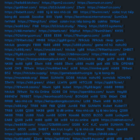
https://hello88.kitchen/
|
https://1gom2.co.com/
|
https://bomwin.cn.com/
|
https://go88net.com/
|
https://b52club68.com/
|
23win
|
https://rikbet1.cn.com/
|
https://8xbetlt.com/
|
m88
|
tỷ lệ kèo nhà cái
|
88I
|
https://78winni.net/
|
xoilac trực tiếp
bóng đá
|
xoso66
|
Socolive
|
8XX
|
Vip66
|
https://keonhacai.international/
|
SumClub
|
IWIN68
|
https://79king1.fun/
|
shbet
|
colatv trực tiếp bóng đá
|
cakhia
|
789bet
|
https://ea88.bio/
|
F168
|
https://b52club.study/
|
79king
|
https://bl555.systems/
|
https://c168.markets/
|
https://shbetk.net/
|
90phut
|
https://78win01.bet/
|
KK55
|
https://92lotterycom.us/
|
EE88
|
EE88
|
https://78wingenz.com/
|
jun88
|
https://789bets.biz/
|
MM88
|
https://gg88.guru/
|
789club
|
789club
|
rikvip
|
gmnc
|
hitclub
|
gavangtv
|
FB88
|
fb88
|
u888
|
https://u888.photo/
|
game nổ hũ
|
nohu90
|
https://u888j.net/
|
https://vnsc88.net/
|
hitclub
|
tg88
|
https://789bethp.com/
|
SHBET
|
https://fly88.co.com/
|
U888
|
c168
|
https://c168mov.com/
|
https://f168.dad/
|
uu88
|
79king
|
https://trangcadobongda.uk.net/
|
https://b52club.to
|
68gb
|
go99
|
au88
|
88xx
|
NK88
|
au88
|
tg88
|
33win
|
tt88
|
mb88
|
33win
|
u888
|
mu88
|
go8
|
x88
|
123b
|
OPEN88
|
luck8
|
OK9
|
789win
|
https://mu88bet.live/
|
sc88
|
https://mmlive.gold
|
mb88
|
789win
|
B52
|
https://hitclubx.supply/
|
https://gamebaidoithuong.la
|
ty le bong da
|
https://moviekids.org/
|
8kbet
|
SUNWIN
|
GO88
|
hitclub
|
nohu90
|
sumclub
|
NOHU90
|
33WIN
|
https://x88.green/
|
shbet
|
LLWIN
|
go88
|
HITCLUB
|
https://qq8876.net/
|
https://789win8.casino/
|
98win
|
tg88
|
kubet
|
https://fly88.legal/
|
mb88
|
MM88
|
hitclub
|
789win
|
Tài Xỉu Online
|
GO88
|
O8
|
https://open88ss.com/
|
kuwin
|
Hay88
|
888NEW
|
789BET
|
https://keonhacai55.fund/
|
BONG88
|
xn88
|
123b
|
8kbet
|
C168
|
RR88
|
kèo nhà cái
|
https://ketquabongda.com.mx/
|
Lc88
|
33win
|
vn88
|
BL555
|
https://x88.ing/
|
TR88
|
hi88
|
f168
|
QS88
|
Jun88
|
f168
|
SUNWIN
|
Kubet
|
Kubet77
|
TR88
|
UU88
|
QS88
|
NK88
|
gk88
|
lô đề online
|
Kèo nhà cái
|
tỷ lệ kèo bóng
|
QS88
|
NK88
|
TR88
|
UU88
|
7club
|
sun88
|
GO99
|
Xoso66
|
BL555
|
BL555
|
ao88
|
Luckywin
|
EA88
|
QS88
|
jw88
|
ml88
|
qs88
|
S8
|
sc88
|
tai xiu online
|
vip88
|
https://cakhiatvzz.tv/
|
https://ee8838.com/
|
https://123b888.com/
|
GG88
|
KJC
|
KJC
|
ww88
|
SUNWIN
|
Tài xỉu
Sunwin
|
bl555
|
uu88
|
SHBET
|
kèo trực tuyến
|
tỷ lệ nhà cái
|
8kbet
|
789k
|
open88
|
https://open88v.online/
|
VIP66
|
XX88
|
https://lv88.ltd/
|
https://dh88.video/
|
https://sx88.gold/
|
32win
|
https://qs881.ink/
|
https://ev99.eu.com/
|
qh88
|
x88
|
mu88
|