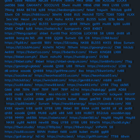
go88
|
U888
|
Hello88
|
ABC88
|
VIPWIN
|
78WIN
|
MK8
|
on68
|
s66
|
XOSO66
|
LUCK8
|
ok8386
|
S666
|
CAKHIATV
|
SOCOLIVE
|
33win
|
mu88
|
MB66
|
cf68
|
MK8
|
LV88
|
LV88
|
79king
|
88AA
|
BET88
|
bj88
|
https://keobongda.com/
|
febet
|
haywin
|
789club
|
go88
|
33win
|
O8
|
https://hi88.tours/
|
36WIN
|
EA88
|
8US
|
Motchill
|
TDTC
|
TD88
|
TD88
|
VLXX
|
Sex Việt
|
Heovl
|
JAV HD
|
VLXX
|
Nohu
|
KK55
|
KK55
|
BL555
|
luck8
|
123b
|
ko66
|
https://hay88.org.uk/
|
BL555
|
luongsontv
|
qh88
|
789win
|
go99
|
mu88
|
bj88
|
uu88
|
DN88
|
CM88
|
bj88
|
https://xoilactv.llc/
|
luongsontv
|
OK9
|
8XBET
|
https://79king.capital/
|
shbet
|
Fun88 Thai
|
XOSO66
|
LUCKY88
|
S8
|
U888
|
dn88
|
s8
|
ae888
|
bong da 365
|
J88
|
tt88
|
QQ88
|
Sunwin
|
O8
|
O8
|
https://c168.buzz/
|
https://fly88.in/
|
open88
|
188V
|
https://S8.today
|
NK88
|
BL555
|
KK55
|
88aa
|
Sunwin
|
https://b52club14.com/
|
KUWIN
|
NOHU
|
789win
|
https://gavangtvv.cc/
|
C168
|
hitclub
|
Ae888
|
https://8xbet1.co.com/
|
https://8xbet8x.it.com/
|
98win
|
KING88
|
LX88
|
https://8kbet.com.ph/
|
33win
|
nohu90
|
https://twin68.gr.com/
|
SV368
|
https://8kbet.cafe/
|
8kbet
|
https://shbet-okvip.uk.com/
|
https://on68info.com/
|
77ag
|
https://gavangtv.global/
|
xoso66
|
QS88
|
U88
|
789win
|
https://mitomtv.cx/
|
LC88
|
lô
đề online
|
xoso66
|
QH888
|
http://go99me.com/
|
8xx
|
https://58win1.info/
|
tv88
|
https://socolive.ai/
|
https://keonhacai555.us.com/
|
https://keonhacai55.ws/
|
http://hitclub1.ac/
|
https://iwinclub8.com/
|
https://gem88.in.net/
|
mb88
|
uu88
|
https://uu88.date/
|
https://new88.land/
|
https://new882.info/
|
UY88
|
77ag
|
ok365
|
G666
|
c168
|
789k
|
789F
|
789F
|
789F
|
789F
|
nổ hũ
|
https://kqbd.gg/
|
go88
|
AD88
|
au88
|
mu88
|
luck8
|
999bet
|
kèo nhà cái 5
|
red88
|
vic88
|
OKWINTV
|
luckywin
|
RIKVIP
|
B52
|
123B
|
LUCK8
|
st666
|
go88
|
78WIN
|
kubet
|
8kbet
|
ga6789
|
DN88
|
FLY88
|
98WIN
|
https://qs88.health/
|
Sunwin
|
https://new88.energy/
|
https://viscard.de.com/
|
X88
|
EX88
|
vipwin
|
tr88
|
qs88
|
UY88
|
U88
|
8kbet
|
88I
|
88AA
|
uu88
|
bet88
|
s8
|
s8
|
ao88
|
qh88
|
xoso66
|
QH88
|
MU88
|
uy88
|
x88
|
lv88
|
lc88
|
HUBET
|
B52club
|
xoso66vn.app
|
UY88
|
MM99
|
ok8386
|
https://vsbetz.net/
|
https://vsbet365.io/
|
Hay88
|
Hay88
|
Hay88
|
NK88
|
uy88
|
Ae888
|
new88
|
33ag
|
UY88
|
UY88
|
U88
|
98WIN
|
https://luck8.style/
|
https://13win.studio/
|
https://789p.biz/
|
https://98win.toys/
|
VIPWIN
|
S8
|
https://siu88.co.com
|
88NN
|
thabet
|
tk88
|
uu88
|
kubet
|
mu88
|
gg88
|
https://go8.ae.org/
|
Nổ Hũ
|
https://nohu.best/
|
https://go99.com.se/
|
TT88
|
68win
|