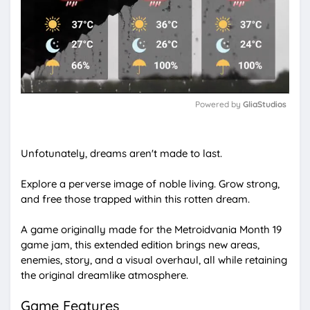
Powered by 
GliaStudios
M
u
Unfotunately, dreams aren't made to last.
t
e
Explore a perverse image of noble living. Grow strong,
and free those trapped within this rotten dream.
A game originally made for the Metroidvania Month 19
game jam, this extended edition brings new areas,
enemies, story, and a visual overhaul, all while retaining
the original dreamlike atmosphere.
Game Features