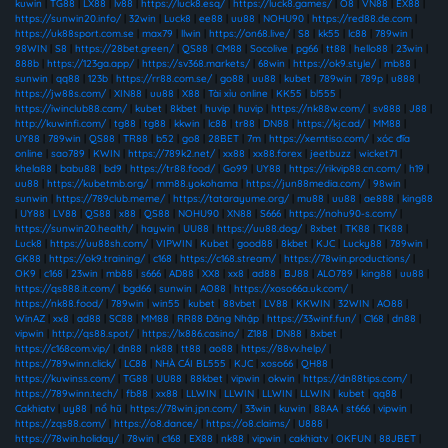
kuwin
|
TG88
|
LX88
|
lv88
|
https://luck8.esq/
|
https://luck8.games/
|
O8
|
VN88
|
EX88
|
https://sunwin20.info/
|
32win
|
Luck8
|
ee88
|
uu88
|
NOHU90
|
https://red88.de.com
|
https://uk88sport.com.se
|
max79
|
llwin
|
https://on68.live/
|
S8
|
kk55
|
lc88
|
789win
|
98WIN
|
S8
|
https://28bet.green/
|
QS88
|
CM88
|
Socolive
|
pg66
|
tt88
|
hello88
|
23win
|
888b
|
https://123ga.app/
|
https://sv368.markets/
|
68win
|
https://ok9.style/
|
mb88
|
sunwin
|
qq88
|
123b
|
https://rr88.com.se/
|
go88
|
uu88
|
kubet
|
789win
|
789p
|
u888
|
https://jw88s.com/
|
XIN88
|
uu88
|
X88
|
Tài xỉu online
|
KK55
|
bl555
|
https://iwinclub88.cam/
|
kubet
|
8kbet
|
huvip
|
huvip
|
https://nk88w.com/
|
sv888
|
J88
|
http://kuwinfi.com/
|
tg88
|
tg88
|
kkwin
|
lc88
|
tr88
|
DN88
|
https://kjc.ad/
|
MM88
|
UY88
|
789win
|
QS88
|
TR88
|
b52
|
go8
|
28BET
|
7m
|
https://xemtiso.com/
|
xóc đĩa
online
|
sao789
|
KWIN
|
https://789k2.net/
|
xx88
|
xx88.forex
|
jeetbuzz
|
wicket71
|
khela88
|
babu88
|
bd9
|
https://tr88.food/
|
Go99
|
UY88
|
https://rikvip88.cn.com/
|
h19
|
uu88
|
https://kubetmb.org/
|
mm88.yokohama
|
https://jun88media.com/
|
98win
|
sunwin
|
https://789club.meme/
|
https://tatarayume.org/
|
mu88
|
uu88
|
ae888
|
king88
|
UY88
|
LV88
|
QS88
|
x88
|
QS88
|
NOHU90
|
XN88
|
S666
|
https://nohu90-s.com/
|
https://sunwin20.health/
|
haywin
|
UU88
|
https://uu88.dog/
|
8xbet
|
TK88
|
TK88
|
Luck8
|
https://uu88sh.com/
|
VIPWIN
|
Kubet
|
good88
|
8kbet
|
KJC
|
Lucky88
|
789win
|
GK88
|
https://ok9.training/
|
c168
|
https://c168.stream/
|
https://78win.productions/
|
OK9
|
c168
|
23win
|
mb88
|
s666
|
AD88
|
XX8
|
xx8
|
ad88
|
BJ88
|
ALO789
|
king88
|
uu88
|
https://qs888.it.com/
|
bgd66
|
sunwin
|
AO88
|
https://xoso66a.uk.com/
|
https://nk88.food/
|
789win
|
win55
|
kubet
|
88vbet
|
LV88
|
KKWIN
|
32WIN
|
AO88
|
WinAZ
|
xx8
|
ad88
|
SC88
|
MM88
|
RR88 Đăng Nhập
|
https://33winf.fun/
|
C168
|
dn88
|
vipwin
|
http://qs88.spot/
|
https://lx886.casino/
|
Z188
|
DN88
|
8xbet
|
https://c168com.vip/
|
dn88
|
nk88
|
tt88
|
ao88
|
https://88vv.help/
|
https://789winn.click/
|
LC88
|
NHÀ CÁI BL555
|
KJC
|
xoso66
|
QH88
|
https://kuwinss.com/
|
TG88
|
UU88
|
88kbet
|
vipwin
|
okwin
|
https://dn88tips.com/
|
https://789winn.tech/
|
fb88
|
xx88
|
LLWIN
|
LLWIN
|
LLWIN
|
LLWIN
|
kubet
|
qq88
|
Cakhiatv
|
uy88
|
nổ hũ
|
https://78win.jpn.com/
|
33win
|
kuwin
|
88AA
|
st666
|
vipwin
|
https://zqs88.com/
|
https://o8.dance/
|
https://o8.claims/
|
U888
|
https://78win.holiday/
|
78win
|
c168
|
EX88
|
nk88
|
vipwin
|
cakhiatv
|
OKFUN
|
88JBET
|