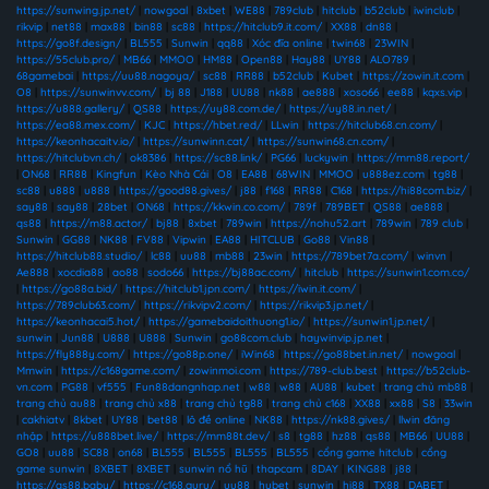
https://sunwing.jp.net/
|
nowgoal
|
8xbet
|
WE88
|
789club
|
hitclub
|
b52club
|
iwinclub
|
rikvip
|
net88
|
max88
|
bin88
|
sc88
|
https://hitclub9.it.com/
|
XX88
|
dn88
|
https://go8f.design/
|
BL555
|
Sunwin
|
qq88
|
Xóc đĩa online
|
twin68
|
23WIN
|
https://55club.pro/
|
MB66
|
MMOO
|
HM88
|
Open88
|
Hay88
|
UY88
|
ALO789
|
68gamebai
|
https://uu88.nagoya/
|
sc88
|
RR88
|
b52club
|
Kubet
|
https://zowin.it.com
|
O8
|
https://sunwinvv.com/
|
bj 88
|
J188
|
UU88
|
nk88
|
ae888
|
xoso66
|
ee88
|
kqxs.vip
|
https://u888.gallery/
|
QS88
|
https://uy88.com.de/
|
https://uy88.in.net/
|
https://ea88.mex.com/
|
KJC
|
https://hbet.red/
|
LLwin
|
https://hitclub68.cn.com/
|
https://keonhacaitv.io/
|
https://sunwinn.cat/
|
https://sunwin68.cn.com/
|
https://hitclubvn.ch/
|
ok8386
|
https://sc88.link/
|
PG66
|
luckywin
|
https://mm88.report/
|
ON68
|
RR88
|
Kingfun
|
Kèo Nhà Cái
|
O8
|
EA88
|
68WIN
|
MMOO
|
u888ez.com
|
tg88
|
sc88
|
u888
|
u888
|
https://good88.gives/
|
j88
|
f168
|
RR88
|
C168
|
https://hi88com.biz/
|
say88
|
say88
|
28bet
|
ON68
|
https://kkwin.co.com/
|
789f
|
789BET
|
QS88
|
ae888
|
qs88
|
https://m88.actor/
|
bj88
|
8xbet
|
789win
|
https://nohu52.art
|
789win
|
789 club
|
Sunwin
|
GG88
|
NK88
|
FV88
|
Vipwin
|
EA88
|
HITCLUB
|
Go88
|
Vin88
|
https://hitclub88.studio/
|
lc88
|
uu88
|
mb88
|
23win
|
https://789bet7a.com/
|
winvn
|
Ae888
|
xocdia88
|
ao88
|
sodo66
|
https://bj88ac.com/
|
hitclub
|
https://sunwin1.com.co/
|
https://go88a.bid/
|
https://hitclub1.jpn.com/
|
https://iwin.it.com/
|
https://789club63.com/
|
https://rikvipv2.com/
|
https://rikvip3.jp.net/
|
https://keonhacai5.hot/
|
https://gamebaidoithuong1.io/
|
https://sunwin1.jp.net/
|
sunwin
|
Jun88
|
U888
|
U888
|
Sunwin
|
go88com.club
|
haywinvip.jp.net
|
https://fly888y.com/
|
https://go88p.one/
|
iWin68
|
https://go88bet.in.net/
|
nowgoal
|
Mmwin
|
https://c168game.com/
|
zowinmoi.com
|
https://789-club.best
|
https://b52club-
vn.com
|
PG88
|
vf555
|
Fun88dangnhap.net
|
w88
|
w88
|
AU88
|
kubet
|
trang chủ mb88
|
trang chủ au88
|
trang chủ x88
|
trang chủ tg88
|
trang chủ c168
|
XX88
|
xx88
|
S8
|
33win
|
cakhiatv
|
8kbet
|
UY88
|
bet88
|
lô đề online
|
NK88
|
https://nk88.gives/
|
llwin đăng
nhập
|
https://u888bet.live/
|
https://mm88t.dev/
|
s8
|
tg88
|
hz88
|
qs88
|
MB66
|
UU88
|
GO8
|
uu88
|
SC88
|
on68
|
BL555
|
BL555
|
BL555
|
BL555
|
cổng game hitclub
|
cổng
game sunwin
|
8XBET
|
8XBET
|
sunwin nổ hũ
|
thapcam
|
8DAY
|
KING88
|
j88
|
https://qs88.baby/
|
https://c168.guru/
|
uu88
|
hubet
|
sunwin
|
hi88
|
TX88
|
DABET
|