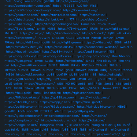
F168
|
79king
|
kèo nhà cái
|
gem88
|
https://tylekeo.green/
|
https://gamebaidoithuong.you/
|
f8bet
|
789BET
|
ALO789
|
F168
|
https://top10trangcacuocbongda.com/
|
https://lodeonline2.org/
|
https://go88vn.sa.com/
|
https://taihitclub.cn.com/
|
https://sshbet.io/
|
https://shbethi.com/
|
https://shbet.law/
|
nn777
|
https://shbetb0.com/
|
https://8kbet8.org/
|
https://trangcadobongda.bio/
|
Game bài
|
7m cn
|
23win
|
https://f8bet.luxury/
|
cm88
|
MU88
|
https://78wind.com/
|
UU88
|
https://fly88.select/
|
7M
|
tk88
|
https://o8.ninja/
|
https://keonhacai.cool/
|
https://7mcn.llc/
|
bj88
|
o8
|
okvip
|
https://ok9.property/
|
789WIN
|
OPEN88
|
GG88
|
78win.so
|
hitclub
|
sunwin
|
CM88
|
79king
|
https://hi88.me/
|
go88
|
https://fly88.green/
|
https://ok9bet.net/
|
EE88
|
nk88
|
https://cakhiatv.lifestyle/
|
https://cakhia03.tv/
|
https://keonhacai18.website/
|
iwin club
|
https://haywin-vn.site/
|
https://go88vn.tech/
|
https://say88vn.com/
|
f168
|
https://hoiquantv.vip/
|
https://hoiquantv.site/
|
https://hoiquantv.online/
|
Kèo Nhà Cái
|
https://fly88.gives/
|
cm88
|
Luck8
|
https://ok988.info/
|
jun88
|
nhà cái uy tín
|
kèo nhà
cái
|
https://new88.webcam/
|
BIN88
|
BIN88
|
Rikvip
|
B52club
|
789club
|
789club
|
789club
|
sunwin
|
sunwin
|
sunwin
|
mb66
|
go88
|
sao789
|
hitclub
|
8day
|
sunwin
|
thabet
|
MB66
|
https://ok9.events/
|
ao88
|
ga6789
|
siu88
|
bet88
|
rr88
|
https://o8.style/
|
https://gg88.center/
|
https://fly8889.com/
|
x88
|
MM88
|
ev88
|
yo88
|
MM88
|
Sunwin
|
Lô đề online
|
https://78wintx.com/
|
c168
|
NỔ HŨ
|
cm88
|
ok9
|
F168
|
Jun88
|
x88
|
cm88
|
b29
|
GG88
|
58win
|
MM88
|
789club
|
sc88
|
F8bet
|
https://b52club.team
|
FC88
|
Red88
|
https://hi88.pink/
|
cm88
|
kèo nhà cái
|
https://tylekeonhacai.top/
|
https://789clubb.uk.net/
|
https://go888.sa.com/
|
https://iwinclub.jp.net/
|
https://hitclubb.jp.net/
|
https://rikvipp.jp.net/
|
https://taixiu.jp.net/
|
https://go88b.co.com/
|
https://789club1.co.com/
|
https://iwinclub86.co.com/
|
MB66
|
good88
|
ko66
|
nohu90
|
B52Club
|
k8cc
|
https://go88play.site
|
https://tylekeonhacai.vin/
|
https://bongdaso.team/
|
https://7m.band/
|
https://bongdalu.army/
|
https://nhacaiuytin.moi/
|
https://kqbd.one/
|
https://bong88.se.net/
|
Bongdalu
|
fb88
|
tỷ lệ kèo nhà cái
|
trang cá cược uy tín
|
lô đề
|
app tài xỉu
|
fb88
|
vsbet
|
uk88
|
fabet
|
fb88
|
fb88
|
fb88
|
nhà cái uy tín
|
nhà cái uy tín
|
nhà cái uy tín
|
nhà cái uy tín
|
nhà cái uy tín
|
nhà cái uy tín
|
https://7mcn.voto/
|
QS88
|