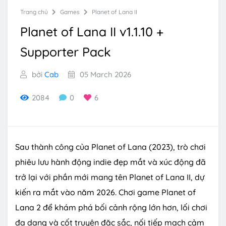
Trang chủ
Games
Planet of Lana II
Planet of Lana II v1.1.10 +
Supporter Pack
bởi
Cab
05 March 2026
2084
0
6
Sau thành công của Planet of Lana (2023), trò chơi
phiêu lưu hành động indie đẹp mắt và xúc động đã
trở lại với phần mới mang tên Planet of Lana II, dự
kiến ra mắt vào năm 2026. Chơi game Planet of
Lana 2 để khám phá bối cảnh rộng lớn hơn, lối chơi
đa dạng và cốt truyện đặc sắc, nối tiếp mạch cảm