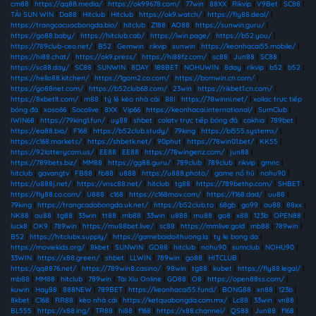
cm88
|
https://qq88.media/
|
https://ok99678.com/
|
77win
|
88XX
|
Rikvip
|
V9Bet
|
SC88
|
TẢI SUN WIN
|
Da88
|
Hitclub
|
Hitclub
|
https://ok9.watch/
|
https://fly88.deal/
|
https://trangcacuocbongda.bio/
|
hitclub
|
Z188
|
AO88
|
https://sunwin.guru/
|
https://go88.baby/
|
https://hitclub.cab/
|
https://iwin.page/
|
https://b52.you/
|
https://789club-ceo.net/
|
B52
|
Gemwin
|
rikvip
|
sunwin
|
https://keonhacai55.mobile/
|
https://hi88.chat/
|
https://ok9.press/
|
https://hi88fz.com/
|
sc88
|
Jun88
|
SC88
|
https://sc88.day/
|
SC88
|
SUNWIN
|
8DAY
|
188BET
|
NOHUWIN
|
8day
|
rikvip
|
b52
|
b52
|
https://hello88.kitchen/
|
https://1gom2.co.com/
|
https://bomwin.cn.com/
|
https://go88net.com/
|
https://b52club68.com/
|
23win
|
https://rikbet1.cn.com/
|
https://8xbetlt.com/
|
m88
|
tỷ lệ kèo nhà cái
|
88I
|
https://78winni.net/
|
xoilac trực tiếp
bóng đá
|
xoso66
|
Socolive
|
8XX
|
Vip66
|
https://keonhacai.international/
|
SumClub
|
IWIN68
|
https://79king1.fun/
|
uy88
|
shbet
|
colatv trực tiếp bóng đá
|
cakhia
|
789bet
|
https://ea88.bio/
|
F168
|
https://b52club.study/
|
79king
|
https://bl555.systems/
|
https://c168.markets/
|
https://shbetk.net/
|
90phut
|
https://78win01.bet/
|
KK55
|
https://92lotterycom.us/
|
EE88
|
EE88
|
https://78wingenz.com/
|
jun88
|
https://789bets.biz/
|
MM88
|
https://gg88.guru/
|
789club
|
789club
|
rikvip
|
gmnc
|
hitclub
|
gavangtv
|
FB88
|
fb88
|
u888
|
https://u888.photo/
|
game nổ hũ
|
nohu90
|
https://u888j.net/
|
https://vnsc88.net/
|
hitclub
|
tg88
|
https://789bethp.com/
|
SHBET
|
https://fly88.co.com/
|
U888
|
c168
|
https://c168mov.com/
|
https://f168.dad/
|
uu88
|
79king
|
https://trangcadobongda.uk.net/
|
https://b52club.to
|
68gb
|
go99
|
au88
|
88xx
|
NK88
|
au88
|
tg88
|
33win
|
tt88
|
mb88
|
33win
|
u888
|
mu88
|
go8
|
x88
|
123b
|
OPEN88
|
luck8
|
OK9
|
789win
|
https://mu88bet.live/
|
sc88
|
https://mmlive.gold
|
mb88
|
789win
|
B52
|
https://hitclubx.supply/
|
https://gamebaidoithuong.la
|
ty le bong da
|
https://moviekids.org/
|
8kbet
|
SUNWIN
|
GO88
|
hitclub
|
nohu90
|
sumclub
|
NOHU90
|
33WIN
|
https://x88.green/
|
shbet
|
LLWIN
|
789win
|
go88
|
HITCLUB
|
https://qq8876.net/
|
https://789win8.casino/
|
98win
|
tg88
|
kubet
|
https://fly88.legal/
|
mb88
|
MM88
|
hitclub
|
789win
|
Tài Xỉu Online
|
GO88
|
O8
|
https://open88ss.com/
|
kuwin
|
Hay88
|
888NEW
|
789BET
|
https://keonhacai55.fund/
|
BONG88
|
xn88
|
123b
|
8kbet
|
C168
|
RR88
|
kèo nhà cái
|
https://ketquabongda.com.mx/
|
Lc88
|
33win
|
vn88
|
BL555
|
https://x88.ing/
|
TR88
|
hi88
|
f168
|
https://x88.channel/
|
QS88
|
Jun88
|
f168
|