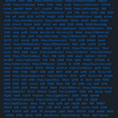
|
NOHU90
|
XN88
|
S666
|
https://nohu90-s.com/
|
https://sunwin20.health/
|
haywin
|
UU88
|
https://uu88.dog/
|
8xbet
|
TK88
|
TK88
|
Luck8
|
https://uu88sh.com/
|
VIPWIN
|
Kubet
|
good88
|
8kbet
|
KJC
|
Lucky88
|
789win
|
GK88
|
https://ok9.training/
|
c168
|
https://c168.stream/
|
https://78win.productions/
|
OK9
|
c168
|
23win
|
mb88
|
s666
|
AD88
|
XX8
|
xx8
|
ad88
|
BJ88
|
ALO789
|
king88
|
uu88
|
https://qs888.it.com/
|
bgd66
|
sunwin
|
AO88
|
https://xoso66a.uk.com/
|
https://nk88.food/
|
789win
|
win55
|
kubet
|
88vbet
|
LV88
|
KKWIN
|
32WIN
|
AO88
|
WinAZ
|
xx8
|
ad88
|
SC88
|
MM88
|
RR88 Đăng Nhập
|
https://33winf.fun/
|
C168
|
dn88
|
vipwin
|
http://qs88.spot/
|
https://lx886.casino/
|
Z188
|
DN88
|
rikvip
|
go88
|
hitclub
|
kèo nhà cái
|
nhà cái uy tín
|
8xbet
|
https://c168com.vip/
|
dn88
|
nk88
|
tt88
|
ao88
|
https://88vv.help/
|
https://789winn.click/
|
LC88
|
NHÀ CÁI
BL555
|
KJC
|
xoso66
|
QH88
|
https://kuwinss.com/
|
TG88
|
UU88
|
88kbet
|
vipwin
|
okwin
|
https://dn88tips.com/
|
https://789winn.tech/
|
fb88
|
xx88
|
LLWIN
|
LLWIN
|
LLWIN
|
LLWIN
|
kubet
|
qq88
|
Cakhiatv
|
uy88
|
nổ hũ
|
https://78win.jpn.com/
|
33win
|
kuwin
|
88AA
|
st666
|
vipwin
|
https://zqs88.com/
|
https://o8.dance/
|
https://o8.claims/
|
U888
|
https://78win.holiday/
|
78win
|
c168
|
EX88
|
nk88
|
vipwin
|
cakhiatv
|
OKFUN
|
88JBET
|
https://tg88.miami/
|
VN6
|
F168
|
mb88
|
TP88
|
qq88
|
789BET
|
OPEN88
|
s8
|
https://28bet.it.com/
|
https://789bet.ac/
|
KUWIN
|
s8
|
AO88
|
https://kuwin.mex.com/
|
vipwin
|
https://lv88.ph/
|
33WIN
|
79KING
|
phimmoi
|
https://mm88.tax/
|
go88
|
98win
|
XX88
|
XX88
|
ON68
|
F8BET
|
S666
|
ee88
|
88VV
|
dn88
|
lv88
|
ao88
|
luck8
|
Tài xỉu md5
|
ee88
|
https://keobongda.uk.net/
|
https://qs88.sh/
|
NOHU
|
go99
|
Tài xỉu md5
|
King88
|
qh88
|
nổ hũ
|
lv88
|
nk88
|
https://open88.io/
|
98win
|
QS88
|
s8
|
33win
|
on68
|
RR88
|
XX88
|
EX88
|
789K
|
sunwin
|
lv88
|
CM88
|
33win
|
f168
|
xx8
|
ad88
|
rtzz
|
GO8
|
LV88
|
QS88
|
qh88
|
qh88
|
789win
|
98win
|
8kbet
|
https://8kbet.cz/
|
https://8kbetgroup.org/
|
https://8kbet.fit/
|
Nổ Hũ
|
789WIN
|
king88
|
nhà cái 8KBET
|
AD88
|
XX8
|
abcvip
|
febet
|
KQBD
|
Go88
|
max79
|
thapcam
|
https://gg888.info/
|
GG88
|
ON68
|
open88
|
https://789winn.games/
|
https://s8top.win/
|
go8
|
kk55
|
ad88
|
xx8
|
QQ88
|
http://qq887p.com/
|
88aa
|
UY88
|
luck8
|
uy88
|
go8
|
Hay88
|
88m
|
f168
|
789BET
|
33WIN
|
X88
|
UY88
|
EA88
|
188V
|
LV88
|
69VN
|
cm88
|
ok365
|
sunwin
|
luck8
|
AO88
|
LV88
|
KUWIN
|
w88
|
qh88
|
7M
|
Bongdalu
|
pg88
|
NK88
|
789WIN
|
UY88
|
ae888
|
HB88
|
ok8386
|
DH88
|
abcvip
|
XX88
|
nohu90 com
|
https://lx88.uk/
|
98win
|
JBO Vietnam
|