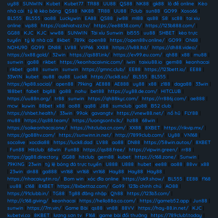
uy88
|
SUNWIN
|
Kubet
|
Kubet77
|
TR88
|
UU88
|
QS88
|
NK88
|
gk88
|
lô đề online
|
Kèo
nhà cái
|
tỷ lệ kèo bóng
|
QS88
|
NK88
|
TR88
|
UU88
|
7club
|
sun88
|
GO99
|
Xoso66
|
BL555
|
BL555
|
ao88
|
Luckywin
|
EA88
|
QS88
|
jw88
|
ml88
|
qs88
|
S8
|
sc88
|
tai xiu
online
|
vip88
|
https://cakhiatvzz.tv/
|
https://ee8838.com/
|
https://123b888.com/
|
GG88
|
KJC
|
KJC
|
ww88
|
SUNWIN
|
Tài xỉu Sunwin
|
bl555
|
uu88
|
SHBET
|
kèo trực
tuyến
|
tỷ lệ nhà cái
|
8kbet
|
789k
|
open88
|
https://open88v.online/
|
GO99
|
ON68
|
NOHU90
|
GO99
|
DN88
|
LV88
|
VIP66
|
XX88
|
https://lv88.ltd/
|
https://dh88.video/
|
https://sx88.gold/
|
32win
|
https://qs881.ink/
|
https://ev99.eu.com/
|
qh88
|
x88
|
mu88
|
sunwin
|
go88
|
rikbet
|
https://keonhacaivnic.com/
|
iwin
|
taixiu88.io
|
gem88
|
keonhacai
|
rikbet
|
go88
|
sunwin
|
sunwin
|
https://gmnc.club/
|
EE88
|
https://123bett.io/
|
EE88
|
33WIN
|
kubet
|
au88
|
au88
|
Luck8
|
https://luck8.so/
|
BL555
|
BL555
|
https://kp88.social/
|
open88
|
79king
|
AE888
|
AE888
|
uy88
|
x88
|
z188
|
daga88
|
33win
|
188bet
|
fabet
|
big88
|
go88
|
nohu
|
bet88
|
https://uy88.de.com/
|
HITCLUB
|
https://uu88n.org/
|
tr88
|
sunwin
|
https://qh88kyc.com/
|
https://rr886j.com/
|
ae888
|
mcw
|
kuwin
|
88bet
|
x88
|
ao88
|
qq88
|
J88
|
sumclub
|
go88
|
B52 club
|
https://shbet.health/
|
33win
|
99ok
|
gavangtv
|
https://vnew88.net/
|
nổ hũ
|
FLY88
|
mu88
|
https://qs88.team/
|
https://luongsontv.llc/
|
hz88
|
68win
|
https://soikeonhacai.one/
|
https://hitcluba.cn.com/
|
XX88
|
8XBET
|
https://rikvip.mx/
|
https://go88hv.com/
|
https://sunwinn.in.net/
|
http://7899club.com/
|
Uy88
|
VN168
|
socolive
|
xocdia88
|
https://luck8.dad
|
LV88
|
ao88
|
DN88
|
https://58win.autos/
|
8XBET
|
Fun88
|
Hitclub
|
68win
|
Fun88
|
https://qs88.free/
|
https://vipwin.green/
|
rr88
|
https://gg88.directory
|
GG88
|
hitclub
|
gem88
|
kubet
|
https://c168.zone/
|
Sunwin
|
79KING
|
23win
|
tỷ lệ bóng đá trực tuyến
|
U888
|
U888
|
hubet
|
ee88
|
ao88
|
88vv
|
x88
|
23win
|
dn88
|
ga888
|
vn168
|
vn168
|
vn168
|
Hay88
|
Hay88
|
Hay88
|
https://nhacaiuytin.ro/
|
Bom win
|
xóc đĩa online
|
https://ok9.show/
|
BL555
|
EE88
|
f168
|
uu88
|
c168
|
8XBET
|
https://8xbettaz.com/
|
Go99
|
123b chính chủ
|
AO88
|
https://91clubb.in/
|
TG88
|
Tg88 đăng nhập
|
Qh88
|
https://123b3.com/
|
http://c168.giving/
|
keonhacai
|
https://hello88a.co.com/
|
https://gameb52.app
|
Jun88
|
sunwin
|
https://7m.vin/
|
Game Bài
|
qs88
|
vn88
|
88VV
|
https://hay-88.in.net/
|
KJC
|
kubetvi.co
|
8KBET
|
lương sơn tv
|
F168
|
game bài đổi thưởng
|
https://789club1.today
|