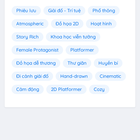
Phiêu lưu
Giải đố - Trí tuệ
Phổ thông
Atmospheric
Đồ họa 2D
Hoạt hình
Story Rich
Khoa học viễn tưởng
Female Protagonist
Platformer
Đồ họa dễ thương
Thư giãn
Huyền bí
Đi cảnh giải đố
Hand-drawn
Cinematic
Cảm động
2D Platformer
Cozy