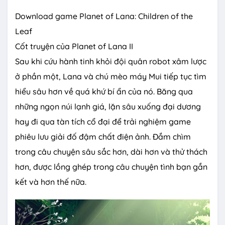
Download game Planet of Lana: Children of the
Leaf
Cốt truyện của Planet of Lana II
Sau khi cứu hành tinh khỏi đội quân robot xâm lược
ở phần một, Lana và chú mèo máy Mui tiếp tục tìm
hiểu sâu hơn về quá khứ bí ẩn của nó. Băng qua
những ngọn núi lạnh giá, lặn sâu xuống đại dương
hay đi qua tàn tích cổ đại để trải nghiệm game
phiêu lưu giải đố đậm chất điện ảnh. Đắm chìm
trong câu chuyện sâu sắc hơn, dài hơn và thử thách
hơn, được lồng ghép trong câu chuyện tình bạn gắn
kết và hơn thế nữa.