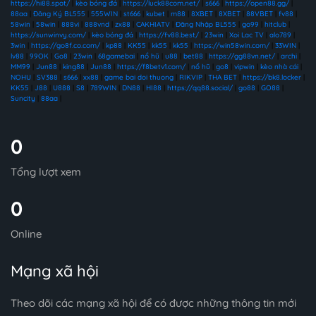
https://hi88.spot/
|
kèo bóng đá
|
https://luck88com.net/
|
s666
|
https://open88.gg/
|
88aa
|
Đăng Ký BL555
|
555WIN
|
st666
|
kubet
|
m88
|
8XBET
|
8XBET
|
88VBET
|
fv88
|
58win
|
58win
|
888vi
|
888vnd
|
zx88
|
CAKHIATV
|
Đăng Nhập BL555
|
go99
|
hitclub
|
https://sunwinvy.com/
|
kèo bóng đá
|
https://fv88.best/
|
23win
|
Xoi Lac TV
|
alo789
|
3win
|
https://go8f.co.com/
|
kp88
|
KK55
|
kk55
|
kk55
|
https://win58win.com/
|
33WIN
|
lv88
|
99OK
|
Go8
|
23win
|
68gamebai
|
nổ hũ
|
u88
|
bet88
|
https://gg88vn.net/
|
archi
|
MM99
|
Jun88
|
king88
|
Jun88
|
https://f8betv1.com/
|
nổ hũ
|
go8
|
vipwin
|
kèo nhà cái
|
NOHU
|
SV388
|
s666
|
xx88
|
game bai doi thuong
|
RIKVIP
|
THA BET
|
https://bk8.locker
|
KK55
|
J88
|
U888
|
S8
|
789WIN
|
DN88
|
HI88
|
https://qq88.social/
|
go88
|
GO88
|
Suncity
|
88aa
|
0
Tổng lượt xem
0
Online
Mạng xã hội
Theo dõi các mạng xã hội để có được những thông tin mới