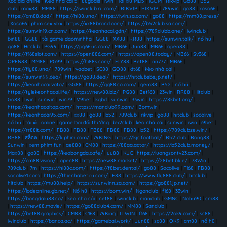
Xóc đĩa online
|
Kèo nhà cái 5
|
88goals
|
iwin
|
Tài xỉu MD5
|
1GOM
|
Rikvip
|
Go88
|
B52
club
|
max88
|
MM88
|
https://iwinclub.ru.com/
|
RIKVIP
|
RIKVIP
|
789win
|
go88
|
xoso66
|
https://cm88.dad/
|
https://hi88.uno/
|
https://iwin.sa.com/
|
go88
|
https://mm88.press/
|
Xoso66
|
phim sex vlxx
|
https://xx88brand.com/
|
https://b52club.sa.com/
|
https://sunwin19.cn.com/
|
https://keonhacai.gdn/
|
https://789clubb.one/
|
iwinclub
|
bin88
|
GG88
|
tải game daominhha
|
GG88
|
XX88
|
RR88
|
https://sunwin.talk/
|
nổ hũ
|
go88
|
Hitclub
|
PG99
|
https://pg66.us.com/
|
MB66
|
Jun88
|
MB66
|
open88
|
https://f168slot.com/
|
https://open886.com/
|
https://open88.today/
|
MB66
|
Sv368
|
OPEN88
|
MM88
|
PG99
|
https://hi88s.com/
|
FLY88
|
Bet88
|
nn777
|
MB66
|
https://fly88.uno/
|
789win
|
vaobet
|
SC88
|
GO88
|
dt68
|
kèo nhà cái
|
https://sunwin99.ceo/
|
https://go88.deal/
|
https://hitclubsbs.jp.net/
|
https://keonhacai.voto/
|
GG88
|
https://gg88.co.com/
|
gem88
|
B52
|
nổ hũ
|
https://tylekeonhacai.life/
|
https://new88.biz/
|
PG88
|
Bet168
|
23win
|
RR88
|
Hitclub
|
Go88
|
Iwin
|
sunwin
|
win79
|
V9bet
|
kqbd
|
sunwin
|
33win
|
https://8kbet.org/
|
https://keonhacaitop.com/
|
https://manclub99.com/
|
Bomwin
|
https://keonhacai95.com/
|
xx88
|
go88
|
b52
|
789club
|
rikvip
|
go88
|
hitclub
|
socolive
|
nổ hũ
|
tài xỉu online
|
game bài đổi thưởng
|
b52club
|
kèo nhà cái
|
sunwin
|
iwin
|
i9bet
|
https://rr88it.com/
|
FB88
|
FB88
|
FB88
|
FB88
|
FB88
|
b52
|
https://789clubze.win/
|
RR88
|
สล็อต
|
https://luphim.com/
|
79KING
|
https://kjc.football/
|
B52 club
|
Bong88
|
Sunwin
|
xem phim fun
|
ae888
|
CM88
|
https://88aa.actor/
|
https://b52club.money/
|
Max88
|
go88
|
https://keobongda.cafe/
|
uu88
|
KJC
|
https://luongsontv23.com/
|
https://cm88.vision/
|
open88
|
https://new88.market/
|
https://28bet.blue/
|
78Win
|
789club
|
7m
|
https://hi88c.com/
|
https://f8bet.dental/
|
go88
|
Socolive
|
F168
|
FB88
|
socolive1 com
|
https://thienhabet.ru.com/
|
E88
|
https://www.fly888.club/
|
hitclub
|
hitclub
|
https://mu88.help/
|
https://sunwinn.za.com/
|
https://go881.jp.net/
|
https://lodeonline.gb.net/
|
Nổ hũ
|
https://bom.win/
|
Ngonclub
|
f168
|
33win
|
https://bongdalu88.co/
|
kèo nhà cái
|
net88
|
iwinclub
|
manclub
|
GMNC
|
Nohu90
|
cm88
|
https://new88.movie/
|
https://go88club4.com/
|
MM88
|
Sanclub
|
https://bet88.graphics/
|
CM88
|
C168
|
79King
|
LLWIN
|
f168
|
https://2ok9.com/
|
sc88
|
iwinclub
|
https://banca.ac/
|
https://gamebai.work/
|
Jun88
|
sc88
|
OK9
|
cm88
|
nổ hũ
|