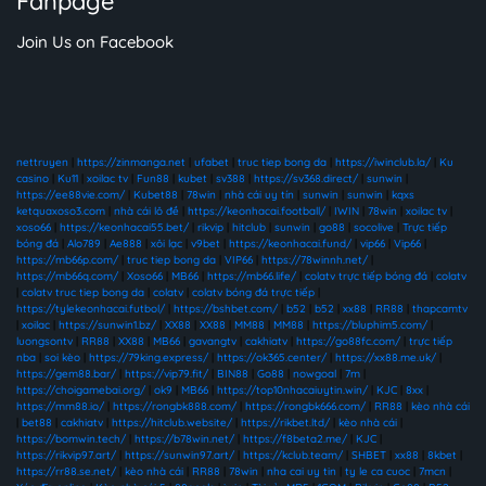
Fanpage
Join Us on Facebook
nettruyen
|
https://zinmanga.net
|
ufabet
|
truc tiep bong da
|
https://iwinclub.la/
|
Ku
casino
|
Ku11
|
xoilac tv
|
Fun88
|
kubet
|
sv388
|
https://sv368.direct/
|
sunwin
|
https://ee88vie.com/
|
Kubet88
|
78win
|
nhà cái uy tín
|
sunwin
|
sunwin
|
kqxs
ketquaxoso3.com
|
nhà cái lô đề
|
https://keonhacai.football/
|
IWIN
|
78win
|
xoilac tv
|
xoso66
|
https://keonhacai55.bet/
|
rikvip
|
hitclub
|
sunwin
|
go88
|
socolive
|
Trực tiếp
bóng đá
|
Alo789
|
Ae888
|
xôi lạc
|
v9bet
|
https://keonhacai.fund/
|
vip66
|
Vip66
|
https://mb66p.com/
|
truc tiep bong da
|
VIP66
|
https://78winnh.net/
|
https://mb66q.com/
|
Xoso66
|
MB66
|
https://mb66.life/
|
colatv trực tiếp bóng đá
|
colatv
|
colatv truc tiep bong da
|
colatv
|
colatv bóng đá trực tiếp
|
https://tylekeonhacai.futbol/
|
https://bshbet.com/
|
b52
|
b52
|
xx88
|
RR88
|
thapcamtv
|
xoilac
|
https://sunwin1.bz/
|
XX88
|
XX88
|
MM88
|
MM88
|
https://bluphim5.com/
|
luongsontv
|
RR88
|
XX88
|
MB66
|
gavangtv
|
cakhiatv
|
https://go88fc.com/
|
trực tiếp
nba
|
soi kèo
|
https://79king.express/
|
https://ok365.center/
|
https://xx88.me.uk/
|
https://gem88.bar/
|
https://vip79.fit/
|
BIN88
|
Go88
|
nowgoal
|
7m
|
https://choigamebai.org/
|
ok9
|
MB66
|
https://top10nhacaiuytin.win/
|
KJC
|
8xx
|
https://mm88.io/
|
https://rongbk888.com/
|
https://rongbk666.com/
|
RR88
|
kèo nhà cái
|
bet88
|
cakhiatv
|
https://hitclub.website/
|
https://rikbet.ltd/
|
kèo nhà cái
|
https://bomwin.tech/
|
https://b78win.net/
|
https://f8beta2.me/
|
KJC
|
https://rikvip97.art/
|
https://sunwin97.art/
|
https://kclub.team/
|
SHBET
|
xx88
|
8kbet
|
https://rr88.se.net/
|
kèo nhà cái
|
RR88
|
78win
|
nha cai uy tin
|
ty le ca cuoc
|
7mcn
|