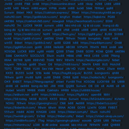
JW88
|
cm88
|
F168
|
on68
|
https://taixiuonline.direct
|
w88
|
rikvip
|
HZ88
|
LX88
|
u888
|
jw88
|
lv88
|
98win
|
ml88.vegas
|
VIP66
|
mv66
|
ml88
|
luck8
|
S666
|
789bet
|
qq88
|
Sunwin
|
8kbet
|
MK8
|
https://cakhiatv.express/
|
39bet
|
https://nhacaiuytin88.ae.org/
|
nohu90 com
|
https://go88club.ru.com/
|
kingfun
|
thabet
|
https://kqbd.mx
|
PG88
|
ok8386
|
https://cakhiatv365.com/
|
nowgoal
|
https://keonhacai5.ru.com/
|
EE88
|
nohu90
|
7m
|
LUCK8
|
NK88
|
sunwin
|
u888
|
kèo nhà cái
|
tỷ lệ cá cược
|
trang cá độ
bóng đá
|
tỷ lệ kèo nhà cái
|
sunwin
|
go88
|
cf68
|
cm88
|
u888
|
u888
|
qh88
|
KUBET88
|
UU88
|
https://on682.com/
|
Na99
|
https://llwin.you/
|
https://gg88.you/
|
BJ88
|
SV888
|
luck8
|
https://gk88-z1.com/
|
ok8386
|
ON68
|
789win
|
TK688
|
bongdalu
|
fb88
|
m88
|
win55
|
86bet
|
https://go88v2.net/
|
qs88
|
GG88
|
lv88
|
https://new88pm.com/
|
On68
|
https://gg88fun.com
|
go88
|
U888
|
Hello88
|
ABC88
|
VIPWIN
|
78WIN
|
MK8
|
on68
|
s66
|
XOSO66
|
LUCK8
|
88M
|
uy88
|
mb88
|
QS88
|
ST666
|
DN88
|
GO99
|
KO66
|
QS88
|
ok8386
|
S666
|
CAKHIATV
|
SOCOLIVE
|
33win
|
mu88
|
MB66
|
cf68
|
MK8
|
LV88
|
LV88
|
79king
|
88AA
|
BET88
|
bj88
|
888VND
|
TG88
|
188V
|
98WIN
|
https://keobongda.com/
|
febet
|
haywin
|
789club
|
go88
|
33win
|
O8
|
https://hi88.tours/
|
36WIN
|
EA88
|
8US
|
Motchill
|
TDTC
|
TD88
|
TD88
|
VLXX
|
Sex Việt
|
Heovl
|
JAV HD
|
VLXX
|
Nohu
|
NOHU
|
23win
|
KK55
|
KK55
|
BL555
|
luck8
|
123b
|
ko66
|
https://hay88.org.uk/
|
BL555
|
luongsontv
|
qh88
|
789win
|
go99
|
mu88
|
bj88
|
uu88
|
DN88
|
CM88
|
bj88
|
https://xoilactv.llc/
|
luongsontv
|
OK9
|
8XBET
|
https://79king.capital/
|
shbet
|
Fun88 Thai
|
XOSO66
|
LUCKY88
|
S8
|
U888
|
dn88
|
s8
|
ae888
|
bong da 365
|
J88
|
tt88
|
QQ88
|
Sunwin
|
O8
|
O8
|
s8
|
AU88
|
s8
|
s8
|
Hubet
|
Win55
|
MM88
|
XN88
|
Cakhiatv
|
HM88
|
https://u8888.house/
|
https://e68win.net
|
ev99
|
https://c168.buzz/
|
https://fly88.in/
|
open88
|
188V
|
https://S8.today
|
NK88
|
BL555
|
KK55
|
88aa
|
Sunwin
|
https://b52club14.com/
|
KUWIN
|
NOHU
|
789win
|
https://gavangtvv.cc/
|
C168
|
lx88
|
Ae888
|
https://8xbet1.co.com/
|
https://8xbet8x.it.com/
|
98win
|
68win
|
88AA
|
AO88
|
GO99
|
LLWIN
|
GG88
|
F8BET
|
555win
|
mb88
|
AO88
|
KING88
|
LX88
|
https://8kbet.com.ph/
|
33win
|
nohu90
|
https://twin68.gr.com/
|
SV368
|
https://8kbet.cafe/
|
8kbet
|
https://shbet-okvip.uk.com/
|
https://on68info.com/
|
77ag
|
https://gavangtv.global/
|
xoso66
|
QS88
|
U88
|
789win
|
https://mitomtv.cx/
|
LC88
|
lô đề online
|
xoso66
|
kèo nhà cái
|
789WIN
|
rs88
|
QH888
|