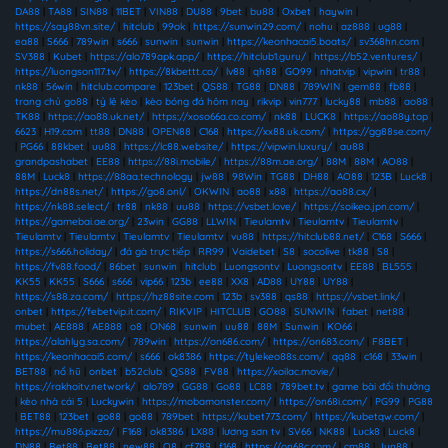
DA88
|
TA88
|
SIN88
|
11BET
|
VIN88
|
DU88
|
9bet
|
bu88
|
Oxbet
|
haywin
|
https://say88vn.site/
|
hitclub
|
99ok
|
https://sunwin29.com/
|
nohu
|
az888
|
ug88
|
ea88
|
S666
|
789win
|
s666
|
sunwin
|
sunwin
|
https://keonhacai5.boats/
|
sv368hn.com
|
SV388
|
Kubet
|
https://alo789apk.app/
|
https://hitclub1.guru/
|
https://b52.ventures/
|
https://luongson117.tv/
|
https://8kbettt.co/
|
lv88
|
qh88
|
GO99
|
nhatvip
|
vipwin
|
tr88
|
nk88
|
56win
|
hitclub.compare
|
123bet
|
QS88
|
TG88
|
DN88
|
789WIN
|
gem88
|
fb88
|
trang chủ go88
|
tỷ lệ kèo
|
kèo bóng đá hôm nay
|
rikvip
|
vin777
|
lucky88
|
mb88
|
ao88
|
TK88
|
https://ao88.uk.net/
|
https://xoso66a.co.com/
|
nk88
|
LUCK8
|
https://ao88y.top
|
6623
|
H19.com
|
tt88
|
DN88
|
OPEN88
|
C168
|
https://xx88.uk.com/
|
https://gg88se.com/
|
PG66
|
88kbet
|
uu88
|
https://lc88.website/
|
https://vipwin.luxury/
|
au88
|
grandpashabet
|
EE88
|
https://88i.mobile/
|
https://88m.ae.org/
|
88M
|
88M
|
AO88
|
88M
|
Luck8
|
https://88aa.technology
|
jw88
|
98Win
|
TG88
|
DH88
|
AO88
|
123B
|
Luck8
|
https://dn88s.net/
|
https://go8.onl/
|
OKWIN
|
ao88
|
x88
|
https://ao88.cx/
|
https://nk88.select/
|
tr88
|
nk88
|
uu88
|
https://vsbet.love/
|
https://soikeo.jpn.com/
|
https://gamebai.ae.org/
|
23win
|
GG88
|
LLWIN
|
Tieulamtv
|
Tieulamtv
|
Tieulamtv
|
Tieulamtv
|
Tieulamtv
|
Tieulamtv
|
Tieulamtv
|
vu88
|
https://hitclub88.net/
|
C168
|
S666
|
https://s666.holiday/
|
đá gà trực tiếp
|
RR99
|
Vaidebet
|
S8
|
socolive
|
tk88
|
S8
|
https://fv88.food/
|
86bet
|
sunwin
|
hitclub
|
Luongsontv
|
Luongsontv
|
EE88
|
BL555
|
KK55
|
KK55
|
S666
|
s666
|
vip66
|
123b
|
ee88
|
XX8
|
AD88
|
UY88
|
UY88
|
https://s88.za.com/
|
https://hz88site.com
|
123b
|
sv388
|
qs88
|
https://vsbet.link/
|
onbet
|
https://febetvip.it.com/
|
RIKVIP
|
HITCLUB
|
GO88
|
SUNWIN
|
fabet
|
net88
|
mubet
|
AE888
|
AE888
|
o8
|
ON68
|
sunwin
|
uu88
|
88M
|
Sunwin
|
KO66
|
https://alahlyg.sa.com/
|
789win
|
https://on686.com/
|
https://on683.com/
|
F8BET
|
https://keonhacai5.com/
|
s666
|
ok8386
|
https://tylekeo88s.com/
|
qq88
|
c168
|
33win
|
BET88
|
nổ hũ
|
onbet
|
b52club
|
QS88
|
FV88
|
https://xoilac.movie/
|
https://rakhoitv.network/
|
alo789
|
GG88
|
Go88
|
LC88
|
789bet.tv
|
game bài đổi thưởng
|
kèo nhà cái 5
|
Luckywin
|
https://mobamonster.com/
|
https://on68i.com/
|
PG99
|
PG88
|
BET88
|
123bet
|
go88
|
go88
|
789bet
|
https://kubet773.com/
|
https://kubetqw.com/
|
https://mu886.pizza/
|
F168
|
ok8386
|
LX88
|
lương sơn tv
|
SV66
|
NK88
|
Luck8
|
Luck8
|
DN88
|
Bet88
|
Bet88
|
new88
|
O8
|
cf789
|
f168
|
https://on68c.com/
|
cm88
|
Jun88
|