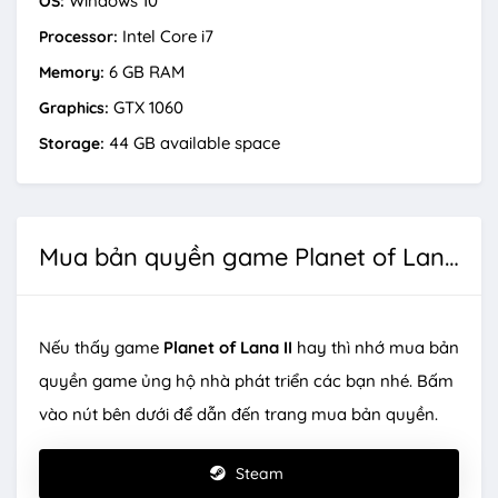
Windows 10
OS:
Intel Core i7
Processor:
6 GB RAM
Memory:
GTX 1060
Graphics:
44 GB available space
Storage:
Mua bản quyền game Planet of Lana II
Nếu thấy game
Planet of Lana II
hay thì nhớ mua bản
quyền game ủng hộ nhà phát triển các bạn nhé. Bấm
vào nút bên dưới để dẫn đến trang mua bản quyền.
Steam