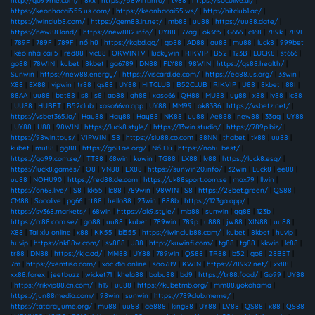
http://go99me.com/
|
8xx
|
https://58win1.info/
|
tv88
|
https://socolive.ai/
|
https://keonhacai555.us.com/
|
https://keonhacai55.ws/
|
http://hitclub1.ac/
|
https://iwinclub8.com/
|
https://gem88.in.net/
|
mb88
|
uu88
|
https://uu88.date/
|
https://new88.land/
|
https://new882.info/
|
UY88
|
77ag
|
ok365
|
G666
|
c168
|
789k
|
789F
|
789F
|
789F
|
789F
|
nổ hũ
|
https://kqbd.gg/
|
go88
|
AD88
|
au88
|
mu88
|
luck8
|
999bet
|
kèo nhà cái 5
|
red88
|
vic88
|
OKWINTV
|
luckywin
|
RIKVIP
|
B52
|
123B
|
LUCK8
|
st666
|
go88
|
78WIN
|
kubet
|
8kbet
|
ga6789
|
DN88
|
FLY88
|
98WIN
|
https://qs88.health/
|
Sunwin
|
https://new88.energy/
|
https://viscard.de.com/
|
https://ea88.us.org/
|
33win
|
X88
|
EX88
|
vipwin
|
tr88
|
qs88
|
UY88
|
HITCLUB
|
B52CLUB
|
RIKVIP
|
U88
|
8kbet
|
88I
|
88AA
|
uu88
|
bet88
|
s8
|
s8
|
ao88
|
qh88
|
xoso66
|
QH88
|
MU88
|
uy88
|
x88
|
lv88
|
lc88
|
UU88
|
HUBET
|
B52club
|
xoso66vn.app
|
UY88
|
MM99
|
ok8386
|
https://vsbetz.net/
|
https://vsbet365.io/
|
Hay88
|
Hay88
|
Hay88
|
NK88
|
uy88
|
Ae888
|
new88
|
33ag
|
UY88
|
UY88
|
U88
|
98WIN
|
https://luck8.style/
|
https://13win.studio/
|
https://789p.biz/
|
https://98win.toys/
|
VIPWIN
|
S8
|
https://siu88.co.com
|
88NN
|
thabet
|
tk88
|
uu88
|
kubet
|
mu88
|
gg88
|
https://go8.ae.org/
|
Nổ Hũ
|
https://nohu.best/
|
https://go99.com.se/
|
TT88
|
68win
|
kuwin
|
TG88
|
LX88
|
lv88
|
https://luck8.esq/
|
https://luck8.games/
|
O8
|
VN88
|
EX88
|
https://sunwin20.info/
|
32win
|
Luck8
|
ee88
|
uu88
|
NOHU90
|
https://red88.de.com
|
https://uk88sport.com.se
|
max79
|
llwin
|
https://on68.live/
|
S8
|
kk55
|
lc88
|
789win
|
98WIN
|
S8
|
https://28bet.green/
|
QS88
|
CM88
|
Socolive
|
pg66
|
tt88
|
hello88
|
23win
|
888b
|
https://123ga.app/
|
https://sv368.markets/
|
68win
|
https://ok9.style/
|
mb88
|
sunwin
|
qq88
|
123b
|
https://rr88.com.se/
|
go88
|
uu88
|
kubet
|
789win
|
789p
|
u888
|
jw88
|
XIN88
|
uu88
|
X88
|
Tài xỉu online
|
x88
|
KK55
|
bl555
|
https://iwinclub88.cam/
|
kubet
|
8kbet
|
huvip
|
huvip
|
https://nk88w.com/
|
sv888
|
J88
|
http://kuwinfi.com/
|
tg88
|
tg88
|
kkwin
|
lc88
|
tr88
|
DN88
|
https://kjc.ad/
|
MM88
|
UY88
|
789win
|
QS88
|
TR88
|
b52
|
go8
|
28BET
|
7m
|
https://xemtiso.com/
|
xóc đĩa online
|
sao789
|
KWIN
|
https://789k2.net/
|
xx88
|
xx88.forex
|
jeetbuzz
|
wicket71
|
khela88
|
babu88
|
bd9
|
https://tr88.food/
|
Go99
|
UY88
|
https://rikvip88.cn.com/
|
h19
|
uu88
|
https://kubetmb.org/
|
mm88.yokohama
|
https://jun88media.com/
|
98win
|
sunwin
|
https://789club.meme/
|
https://tatarayume.org/
|
mu88
|
uu88
|
ae888
|
king88
|
UY88
|
LV88
|
QS88
|
x88
|
QS88