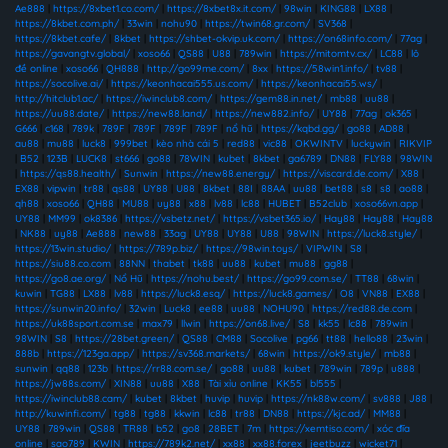
Ae888
|
https://8xbet1.co.com/
|
https://8xbet8x.it.com/
|
98win
|
KING88
|
LX88
|
https://8kbet.com.ph/
|
33win
|
nohu90
|
https://twin68.gr.com/
|
SV368
|
https://8kbet.cafe/
|
8kbet
|
https://shbet-okvip.uk.com/
|
https://on68info.com/
|
77ag
|
https://gavangtv.global/
|
xoso66
|
QS88
|
U88
|
789win
|
https://mitomtv.cx/
|
LC88
|
lô
đề online
|
xoso66
|
QH888
|
http://go99me.com/
|
8xx
|
https://58win1.info/
|
tv88
|
https://socolive.ai/
|
https://keonhacai555.us.com/
|
https://keonhacai55.ws/
|
http://hitclub1.ac/
|
https://iwinclub8.com/
|
https://gem88.in.net/
|
mb88
|
uu88
|
https://uu88.date/
|
https://new88.land/
|
https://new882.info/
|
UY88
|
77ag
|
ok365
|
G666
|
c168
|
789k
|
789F
|
789F
|
789F
|
789F
|
nổ hũ
|
https://kqbd.gg/
|
go88
|
AD88
|
au88
|
mu88
|
luck8
|
999bet
|
kèo nhà cái 5
|
red88
|
vic88
|
OKWINTV
|
luckywin
|
RIKVIP
|
B52
|
123B
|
LUCK8
|
st666
|
go88
|
78WIN
|
kubet
|
8kbet
|
ga6789
|
DN88
|
FLY88
|
98WIN
|
https://qs88.health/
|
Sunwin
|
https://new88.energy/
|
https://viscard.de.com/
|
X88
|
EX88
|
vipwin
|
tr88
|
qs88
|
UY88
|
U88
|
8kbet
|
88I
|
88AA
|
uu88
|
bet88
|
s8
|
s8
|
ao88
|
qh88
|
xoso66
|
QH88
|
MU88
|
uy88
|
x88
|
lv88
|
lc88
|
HUBET
|
B52club
|
xoso66vn.app
|
UY88
|
MM99
|
ok8386
|
https://vsbetz.net/
|
https://vsbet365.io/
|
Hay88
|
Hay88
|
Hay88
|
NK88
|
uy88
|
Ae888
|
new88
|
33ag
|
UY88
|
UY88
|
U88
|
98WIN
|
https://luck8.style/
|
https://13win.studio/
|
https://789p.biz/
|
https://98win.toys/
|
VIPWIN
|
S8
|
https://siu88.co.com
|
88NN
|
thabet
|
tk88
|
uu88
|
kubet
|
mu88
|
gg88
|
https://go8.ae.org/
|
Nổ Hũ
|
https://nohu.best/
|
https://go99.com.se/
|
TT88
|
68win
|
kuwin
|
TG88
|
LX88
|
lv88
|
https://luck8.esq/
|
https://luck8.games/
|
O8
|
VN88
|
EX88
|
https://sunwin20.info/
|
32win
|
Luck8
|
ee88
|
uu88
|
NOHU90
|
https://red88.de.com
|
https://uk88sport.com.se
|
max79
|
llwin
|
https://on68.live/
|
S8
|
kk55
|
lc88
|
789win
|
98WIN
|
S8
|
https://28bet.green/
|
QS88
|
CM88
|
Socolive
|
pg66
|
tt88
|
hello88
|
23win
|
888b
|
https://123ga.app/
|
https://sv368.markets/
|
68win
|
https://ok9.style/
|
mb88
|
sunwin
|
qq88
|
123b
|
https://rr88.com.se/
|
go88
|
uu88
|
kubet
|
789win
|
789p
|
u888
|
https://jw88s.com/
|
XIN88
|
uu88
|
X88
|
Tài xỉu online
|
KK55
|
bl555
|
https://iwinclub88.cam/
|
kubet
|
8kbet
|
huvip
|
huvip
|
https://nk88w.com/
|
sv888
|
J88
|
http://kuwinfi.com/
|
tg88
|
tg88
|
kkwin
|
lc88
|
tr88
|
DN88
|
https://kjc.ad/
|
MM88
|
UY88
|
789win
|
QS88
|
TR88
|
b52
|
go8
|
28BET
|
7m
|
https://xemtiso.com/
|
xóc đĩa
online
|
sao789
|
KWIN
|
https://789k2.net/
|
xx88
|
xx88.forex
|
jeetbuzz
|
wicket71
|