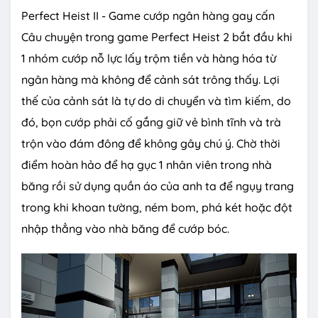
Perfect Heist II - Game cướp ngân hàng gay cấn
Câu chuyện trong game Perfect Heist 2 bắt đầu khi
1 nhóm cướp nỗ lực lấy trộm tiền và hàng hóa từ
ngân hàng mà không để cảnh sát trông thấy. Lợi
thế của cảnh sát là tự do di chuyển và tìm kiếm, do
đó, bọn cướp phải cố gắng giữ vẻ bình tĩnh và trà
trộn vào đám đông để không gây chú ý. Chờ thời
điểm hoàn hảo để hạ gục 1 nhân viên trong nhà
băng rồi sử dụng quần áo của anh ta để ngụy trang
trong khi khoan tường, ném bom, phá két hoặc đột
nhập thẳng vào nhà băng để cướp bóc.