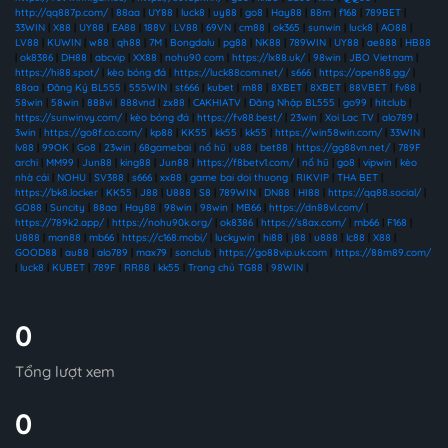
http://qq887p.com/
|
88aa
|
UY88
|
luck8
|
uy88
|
go8
|
Hay88
|
88m
|
f168
|
789BET
|
33WIN
|
X88
|
UY88
|
EA88
|
188V
|
LV88
|
69VN
|
cm88
|
ok365
|
sunwin
|
luck8
|
AO88
|
LV88
|
KUWIN
|
w88
|
qh88
|
7M
|
Bongdalu
|
pg88
|
NK88
|
789WIN
|
UY88
|
ae888
|
HB88
|
ok8386
|
DH88
|
abcvip
|
XX88
|
nohu90 com
|
https://lx88.uk/
|
98win
|
JBO Vietnam
|
https://hi88.spot/
|
kèo bóng đá
|
https://luck88com.net/
|
s666
|
https://open88.gg/
|
88aa
|
Đăng Ký BL555
|
555WIN
|
st666
|
kubet
|
m88
|
8XBET
|
8XBET
|
88VBET
|
fv88
|
58win
|
58win
|
888vi
|
888vnd
|
zx88
|
CAKHIATV
|
Đăng Nhập BL555
|
go99
|
hitclub
|
https://sunwinvy.com/
|
kèo bóng đá
|
https://fv88.best/
|
23win
|
Xoi Lac TV
|
alo789
|
3win
|
https://go8f.co.com/
|
kp88
|
KK55
|
kk55
|
kk55
|
https://win58win.com/
|
33WIN
|
lv88
|
99OK
|
Go8
|
23win
|
68gamebai
|
nổ hũ
|
u88
|
bet88
|
https://gg88vn.net/
|
789F
archi
|
MM99
|
Jun88
|
king88
|
Jun88
|
https://f8betv1.com/
|
nổ hũ
|
go8
|
vipwin
|
kèo
nhà cái
|
NOHU
|
SV388
|
s666
|
xx88
|
game bai doi thuong
|
RIKVIP
|
THA BET
|
https://bk8.locker
|
KK55
|
J88
|
U888
|
S8
|
789WIN
|
DN88
|
HI88
|
https://qq88.social/
|
GO88
|
Suncity
|
88aa
|
Hay88
|
98win
|
98win
|
MB66
|
https://dn88vl.com/
|
https://789k2.app/
|
https://nohu90k.org/
|
ok8386
|
https://s8ax.com/
|
mb66
|
F168
|
U888
|
man88
|
mb66
|
https://c168.mobi/
|
luckywin
|
hi88
|
j88
|
u888
|
lc88
|
X88
|
GOOD88
|
au88
|
alo789
|
max79
|
sonclub
|
https://go88vip.uk.com
|
https://88m89.com/
|
luck8
|
KUBET
|
789F
|
RR88
|
kk55
|
Trang chủ TG88
|
98WIN
|
0
Tổng lượt xem
0