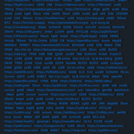
https://u888j.net/
|
https://vnsc88.net/
|
hitclub
|
tg88
|
https://789bethp.com/
|
SHBET
|
https://fly88.co.com/
|
U888
|
c168
|
https://c168mov.com/
|
https://f168.dad/
|
uu88
|
79king
|
https://trangcadobongda.uk.net/
|
https://b52club.to
|
68gb
|
go99
|
au88
|
88xx
|
NK88
|
au88
|
tg88
|
33win
|
tt88
|
mb88
|
33win
|
u888
|
mu88
|
go8
|
x88
|
123b
|
OPEN88
|
luck8
|
OK9
|
789win
|
https://mu88bet.live/
|
sc88
|
https://mmlive.gold
|
mb88
|
789win
|
B52
|
https://hitclubx.supply/
|
https://gamebaidoithuong.la
|
ty le bong da
|
https://moviekids.org/
|
8kbet
|
SUNWIN
|
GO88
|
hitclub
|
nohu90
|
sumclub
|
NOHU90
|
33WIN
|
https://x88.green/
|
shbet
|
LLWIN
|
go88
|
HITCLUB
|
https://qq8876.net/
|
https://789win8.casino/
|
98win
|
tg88
|
kubet
|
https://fly88.legal/
|
mb88
|
MM88
|
hitclub
|
789win
|
Tài Xỉu Online
|
GO88
|
O8
|
https://open88ss.com/
|
kuwin
|
Hay88
|
888NEW
|
789BET
|
https://keonhacai55.fund/
|
BONG88
|
xn88
|
123b
|
8kbet
|
C168
|
RR88
|
kèo nhà cái
|
https://ketquabongda.com.mx/
|
Lc88
|
33win
|
vn88
|
BL555
|
https://x88.ing/
|
TR88
|
hi88
|
f168
|
QS88
|
Jun88
|
f168
|
SUNWIN
|
Kubet
|
Kubet77
|
TR88
|
UU88
|
QS88
|
NK88
|
gk88
|
lô đề online
|
Kèo nhà cái
|
tỷ lệ kèo bóng
|
QS88
|
NK88
|
TR88
|
UU88
|
7club
|
sun88
|
GO99
|
Xoso66
|
BL555
|
BL555
|
ao88
|
Luckywin
|
EA88
|
QS88
|
jw88
|
ml88
|
qs88
|
S8
|
sc88
|
tai xiu online
|
vip88
|
https://cakhiatvzz.tv/
|
https://ee8838.com/
|
https://123b888.com/
|
GG88
|
KJC
|
KJC
|
ww88
|
SUNWIN
|
Tài xỉu
Sunwin
|
bl555
|
uu88
|
SHBET
|
kèo trực tuyến
|
tỷ lệ nhà cái
|
8kbet
|
789k
|
open88
|
https://open88v.online/
|
VIP66
|
XX88
|
https://lv88.ltd/
|
https://dh88.video/
|
https://sx88.gold/
|
32win
|
https://qs881.ink/
|
https://ev99.eu.com/
|
qh88
|
x88
|
mu88
|
sunwin
|
go88
|
rikbet
|
https://keonhacaivnic.com/
|
iwin
|
taixiu88.io
|
gem88
|
keonhacai
|
rikbet
|
go88
|
sunwin
|
sunwin
|
https://gmnc.club/
|
EE88
|
https://123bett.io/
|
EE88
|
33WIN
|
kubet
|
au88
|
au88
|
Luck8
|
https://luck8.so/
|
BL555
|
BL555
|
https://kp88.social/
|
open88
|
79king
|
AE888
|
AE888
|
uy88
|
x88
|
z188
|
daga88
|
33win
|
188bet
|
fabet
|
big88
|
go88
|
nohu
|
bet88
|
https://uy88.de.com/
|
HITCLUB
|
https://uu88n.org/
|
tr88
|
sunwin
|
https://qh88kyc.com/
|
https://rr886j.com/
|
ae888
|
mcw
|
kuwin
|
88bet
|
x88
|
ao88
|
qq88
|
J88
|
sumclub
|
go88
|
B52 club
|
https://shbet.health/
|
gavangtv
|
https://vnew88.net/
|
nổ hũ
|
FLY88
|
mu88
|
https://qs88.team/
|
https://luongsontv.llc/
|
hz88
|
68win
|
https://soikeonhacai.one/
|
https://hitcluba.cn.com/
|
XX88
|
8XBET
|
https://rikvip.mx/
|
https://go88hv.com/
|