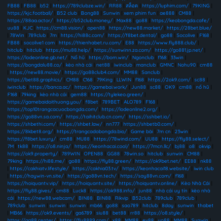
FB88
|
FB88
|
b52
|
https://789clubze.win/
|
RR88
|
สล็อต
|
https://luphim.com/
|
79KING
|
https://kjc.football/
|
B52 club
|
Bong88
|
Sunwin
|
xem phim fun
|
ae888
|
CM88
|
https://88aa.actor/
|
https://b52club.money/
|
Max88
|
go88
|
https://keobongda.cafe/
|
uu88
|
KJC
|
https://cm88.vision/
|
open88
|
https://new88.market/
|
https://28bet.blue/
|
78Win
|
789club
|
7m
|
https://hi88c.com/
|
https://f8bet.dental/
|
go88
|
Socolive
|
F168
|
FB88
|
socolive1 com
|
https://thienhabet.ru.com/
|
E88
|
https://www.fly888.club/
|
hitclub
|
hitclub
|
https://mu88.help/
|
https://sunwinn.za.com/
|
https://go881.jp.net/
|
https://lodeonline.gb.net/
|
Nổ hũ
|
https://bom.win/
|
Ngonclub
|
f168
|
33win
|
https://bongdalu88.co/
|
kèo nhà cái
|
net88
|
iwinclub
|
manclub
|
GMNC
|
Nohu90
|
cm88
|
https://new88.movie/
|
https://go88club4.com/
|
MM88
|
Sanclub
|
https://bet88.graphics/
|
CM88
|
C168
|
79King
|
LLWIN
|
f168
|
https://2ok9.com/
|
sc88
|
iwinclub
|
https://banca.ac/
|
https://gamebai.work/
|
Jun88
|
sc88
|
OK9
|
cm88
|
nổ hũ
|
F168
|
79king
|
kèo nhà cái
|
gem88
|
https://tylekeo.green/
|
https://gamebaidoithuong.you/
|
f8bet
|
789BET
|
ALO789
|
F168
|
https://top10trangcacuocbongda.com/
|
https://lodeonline2.org/
|
https://go88vn.sa.com/
|
https://taihitclub.cn.com/
|
https://sshbet.io/
|
https://shbethi.com/
|
https://shbet.law/
|
nn777
|
https://shbetb0.com/
|
https://8kbet8.org/
|
https://trangcadobongda.bio/
|
Game bài
|
7m cn
|
23win
|
https://f8bet.luxury/
|
cm88
|
MU88
|
https://78wind.com/
|
UU88
|
https://fly88.select/
|
7M
|
tk88
|
https://o8.ninja/
|
https://keonhacai.cool/
|
https://7mcn.llc/
|
bj88
|
o8
|
okvip
|
https://ok9.property/
|
789WIN
|
OPEN88
|
GG88
|
78win.so
|
hitclub
|
sunwin
|
CM88
|
79king
|
https://hi88.me/
|
go88
|
https://fly88.green/
|
https://ok9bet.net/
|
EE88
|
nk88
|
https://cakhiatv.lifestyle/
|
https://cakhia03.tv/
|
https://keonhacai18.website/
|
iwin club
|
https://haywin-vn.site/
|
https://go88vn.tech/
|
https://say88vn.com/
|
f168
|
https://hoiquantv.vip/
|
https://hoiquantv.site/
|
https://hoiquantv.online/
|
Kèo Nhà Cái
|
https://fly88.gives/
|
cm88
|
Luck8
|
https://ok988.info/
|
jun88
|
nhà cái uy tín
|
kèo nhà
cái
|
https://new88.webcam/
|
BIN88
|
BIN88
|
Rikvip
|
B52club
|
789club
|
789club
|
789club
|
sunwin
|
sunwin
|
sunwin
|
mb66
|
go88
|
sao789
|
hitclub
|
8day
|
sunwin
|
thabet
|
MB66
|
https://ok9.events/
|
ga6789
|
siu88
|
bet88
|
rr88
|
https://o8.style/
|
https://gg88.center/
|
https://fly8889.com/
|
x88
|
MM88
|
ev88
|
yo88
|
MM88
|
Sunwin
|