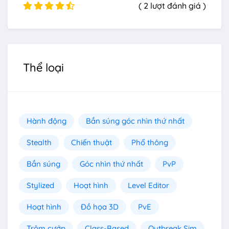
( 2 lượt đánh giá )
Thể loại
Hành động
Bắn súng góc nhìn thứ nhất
Stealth
Chiến thuật
Phổ thông
Bắn súng
Góc nhìn thứ nhất
PvP
Stylized
Hoạt hình
Level Editor
Hoạt hình
Đồ họa 3D
PvE
Trộm cướp
Class-Based
Outbreak Sim