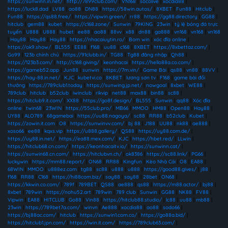
https://sunwinn.in.net/
|
http://7899club.com/
|
VN168
|
socolive
|
xocdia88
|
https://luck8.dad
|
LV88
|
ao88
|
DN88
|
https://58win.autos/
|
8XBET
|
Fun88
|
Hitclub
|
Fun88
|
https://qs88.free/
|
https://vipwin.green/
|
rr88
|
https://gg88.directory
|
GG88
|
hitclub
|
gem88
|
kubet
|
https://c168.zone/
|
Sunwin
|
79KING
|
23win
|
tỷ lệ bóng đá trực
tuyến
|
U888
|
U888
|
hubet
|
ee88
|
ao88
|
88vv
|
x88
|
dn88
|
ga888
|
vn168
|
vn168
|
vn168
|
Hay88
|
Hay88
|
Hay88
|
https://nhacaiuytin.ro/
|
Bom win
|
xóc đĩa online
|
https://ok9.show/
|
BL555
|
EE88
|
f168
|
uu88
|
c168
|
8XBET
|
https://8xbettaz.com/
|
Go99
|
123b chính chủ
|
https://91clubb.in/
|
TG88
|
Tg88 đăng nhập
|
Qh88
|
https://123b3.com/
|
http://c168.giving/
|
keonhacai
|
https://hello88a.co.com/
|
https://gameb52.app
|
Jun88
|
sunwin
|
https://7m.vin/
|
Game Bài
|
qs88
|
vn88
|
88VV
|
https://hay-88.in.net/
|
KJC
|
kubetvi.co
|
8KBET
|
lương sơn tv
|
F168
|
game bài đổi
thưởng
|
https://789club1.today
|
https://sunwing.jp.net/
|
nowgoal
|
8xbet
|
WE88
|
789club
|
hitclub
|
b52club
|
iwinclub
|
rikvip
|
net88
|
max88
|
bin88
|
sc88
|
https://hitclub9.it.com/
|
XX88
|
https://go8f.design/
|
BL555
|
Sunwin
|
qq88
|
Xóc đĩa
online
|
twin68
|
23WIN
|
https://55club.pro/
|
MB66
|
MMOO
|
HM88
|
Open88
|
Hay88
|
UY88
|
ALO789
|
68gamebai
|
https://uu88.nagoya/
|
sc88
|
RR88
|
b52club
|
Kubet
|
https://zowin.it.com
|
O8
|
https://sunwinvv.com/
|
bj 88
|
J188
|
UU88
|
nk88
|
ae888
|
xoso66
|
ee88
|
kqxs.vip
|
https://u888.gallery/
|
QS88
|
https://uy88.com.de/
|
https://uy88.in.net/
|
https://ea88.mex.com/
|
KJC
|
https://hbet.red/
|
LLwin
|
https://hitclub68.cn.com/
|
https://keonhacaitv.io/
|
https://sunwinn.cat/
|
https://sunwin68.cn.com/
|
https://hitclubvn.ch/
|
ok8386
|
https://sc88.link/
|
PG66
|
luckywin
|
https://mm88.report/
|
ON68
|
RR88
|
Kingfun
|
Kèo Nhà Cái
|
O8
|
EA88
|
68WIN
|
MMOO
|
u888ez.com
|
tg88
|
sc88
|
u888
|
u888
|
https://good88.gives/
|
j88
|
f168
|
RR88
|
C168
|
https://hi88com.biz/
|
say88
|
say88
|
28bet
|
ON68
|
https://kkwin.co.com/
|
789f
|
789BET
|
QS88
|
ae888
|
qs88
|
https://m88.actor/
|
bj88
|
8xbet
|
789win
|
https://nohu52.art
|
789win
|
789 club
|
Sunwin
|
GG88
|
NK88
|
FV88
|
Vipwin
|
EA88
|
HITCLUB
|
Go88
|
Vin88
|
https://hitclub88.studio/
|
lc88
|
uu88
|
mb88
|
23win
|
https://789bet7a.com/
|
winvn
|
Ae888
|
xocdia88
|
ao88
|
sodo66
|
https://bj88ac.com/
|
hitclub
|
https://sunwin1.com.co/
|
https://go88a.bid/
|
https://hitclub1.jpn.com/
|
https://iwin.it.com/
|
https://789club63.com/
|