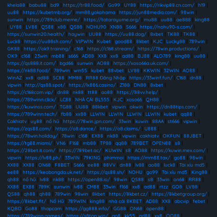
khela88
|
babu88
|
bd9
|
https://tr88.food/
|
Go99
|
UY88
|
https://rikvip88.cn.com/
|
h19
|
uu88
|
https://kubetmb.org/
|
mm88.yokohama
|
https://jun88media.com/
|
98win
|
sunwin
|
https://789club.meme/
|
https://tatarayume.org/
|
mu88
|
uu88
|
ae888
|
king88
|
UY88
|
LV88
|
QS88
|
x88
|
QS88
|
NOHU90
|
XN88
|
S666
|
https://nohu90-s.com/
|
https://sunwin20.health/
|
haywin
|
UU88
|
https://uu88.dog/
|
8xbet
|
TK88
|
TK88
|
Luck8
|
https://uu88sh.com/
|
VIPWIN
|
Kubet
|
good88
|
8kbet
|
KJC
|
Lucky88
|
789win
|
GK88
|
https://ok9.training/
|
c168
|
https://c168.stream/
|
https://78win.productions/
|
OK9
|
c168
|
23win
|
mb88
|
s666
|
AD88
|
XX8
|
xx8
|
ad88
|
BJ88
|
ALO789
|
king88
|
uu88
|
https://qs888.it.com/
|
bgd66
|
sunwin
|
AO88
|
https://xoso66a.uk.com/
|
https://nk88.food/
|
789win
|
win55
|
kubet
|
88vbet
|
LV88
|
KKWIN
|
32WIN
|
AO88
|
WinAZ
|
xx8
|
ad88
|
SC88
|
MM88
|
RR88 Đăng Nhập
|
https://33winf.fun/
|
C168
|
dn88
|
vipwin
|
http://qs88.spot/
|
https://lx886.casino/
|
Z188
|
DN88
|
8xbet
|
https://c168com.vip/
|
dn88
|
nk88
|
tt88
|
ao88
|
https://88vv.help/
|
https://789winn.click/
|
LC88
|
NHÀ CÁI BL555
|
KJC
|
xoso66
|
QH88
|
https://kuwinss.com/
|
TG88
|
UU88
|
88kbet
|
vipwin
|
okwin
|
https://dn88tips.com/
|
https://789winn.tech/
|
fb88
|
xx88
|
LLWIN
|
LLWIN
|
LLWIN
|
LLWIN
|
kubet
|
qq88
|
Cakhiatv
|
uy88
|
nổ hũ
|
https://78win.jpn.com/
|
33win
|
kuwin
|
88AA
|
st666
|
vipwin
|
https://zqs88.com/
|
https://o8.dance/
|
https://o8.claims/
|
U888
|
https://78win.holiday/
|
78win
|
c168
|
EX88
|
nk88
|
vipwin
|
cakhiatv
|
OKFUN
|
88JBET
|
https://tg88.miami/
|
VN6
|
F168
|
mb88
|
TP88
|
qq88
|
789BET
|
OPEN88
|
s8
|
https://28bet.it.com/
|
https://789bet.ac/
|
KUWIN
|
s8
|
AO88
|
https://kuwin.mex.com/
|
vipwin
|
https://lv88.ph/
|
33WIN
|
79KING
|
phimmoi
|
https://mm88.tax/
|
go88
|
98win
|
XX88
|
XX88
|
ON68
|
F8BET
|
S666
|
ee88
|
88VV
|
dn88
|
lv88
|
ao88
|
luck8
|
Tài xỉu md5
|
ee88
|
https://keobongda.uk.net/
|
https://qs88.sh/
|
NOHU
|
go99
|
Tài xỉu md5
|
King88
|
qh88
|
nổ hũ
|
lv88
|
nk88
|
https://open88.io/
|
98win
|
QS88
|
s8
|
33win
|
on68
|
RR88
|
XX88
|
EX88
|
789K
|
sunwin
|
lv88
|
CM88
|
33win
|
f168
|
xx8
|
ad88
|
rtzz
|
GO8
|
LV88
|
QS88
|
qh88
|
qh88
|
789win
|
98win
|
8kbet
|
https://8kbet.cz/
|
https://8kbetgroup.org/
|
https://8kbet.fit/
|
Nổ Hũ
|
789WIN
|
king88
|
nhà cái 8KBET
|
AD88
|
XX8
|
abcvip
|
febet
|
KQBD
|
Go88
|
thapcam
|
https://gg888.info/
|
GG88
|
ON68
|
open88
|
https://789winn.games/
|
https://s8top.win/
|
go8
|
kk55
|
ad88
|
xx8
|
QQ88
|