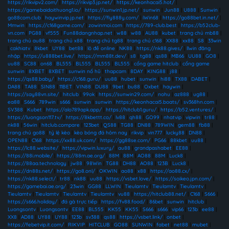
https://rikvipv2.com/
|
https://rikvip3.jp.net/
|
https://keonhacai5.hot/
|
https://gamebaidoithuong1.io/
|
https://sunwin1.jp.net/
|
sunwin
|
Jun88
|
U888
|
Sunwin
|
go88com.club
|
haywinvip.jp.net
|
https://fly888y.com/
|
iWin68
|
https://go88bet.in.net/
|
Mmwin
|
https://c168game.com/
|
zowinmoi.com
|
https://789-club.best
|
https://b52club-
vn.com
|
PG88
|
vf555
|
Fun88dangnhap.net
|
w88
|
w88
|
AU88
|
kubet
|
trang chủ mb88
|
trang chủ au88
|
trang chủ x88
|
trang chủ tg88
|
trang chủ c168
|
XX88
|
xx88
|
S8
|
33win
|
cakhiatv
|
8kbet
|
UY88
|
bet88
|
lô đề online
|
NK88
|
https://nk88.gives/
|
llwin đăng
nhập
|
https://u888bet.live/
|
https://mm88t.dev/
|
s8
|
tg88
|
qs88
|
MB66
|
UU88
|
GO8
|
uu88
|
SC88
|
on68
|
BL555
|
BL555
|
BL555
|
BL555
|
cổng game hitclub
|
cổng game
sunwin
|
8XBET
|
8XBET
|
sunwin nổ hũ
|
thapcam
|
8DAY
|
KING88
|
j88
|
https://qs88.baby/
|
https://c168.guru/
|
uu88
|
hubet
|
sunwin
|
hi88
|
TX88
|
DABET
|
DA88
|
TA88
|
SIN88
|
11BET
|
VIN88
|
DU88
|
9bet
|
bu88
|
Oxbet
|
haywin
|
https://say88vn.site/
|
hitclub
|
99ok
|
https://sunwin29.com/
|
nohu
|
az888
|
ug88
|
ea88
|
S666
|
789win
|
s666
|
sunwin
|
sunwin
|
https://keonhacai5.boats/
|
sv368hn.com
|
SV388
|
Kubet
|
https://alo789apk.app/
|
https://hitclub1.guru/
|
https://b52.ventures/
|
https://luongson117.tv/
|
https://8kbettt.co/
|
lv88
|
qh88
|
GO99
|
nhatvip
|
vipwin
|
tr88
|
nk88
|
56win
|
hitclub.compare
|
123bet
|
QS88
|
TG88
|
DN88
|
789WIN
|
gem88
|
fb88
|
trang chủ go88
|
tỷ lệ kèo
|
kèo bóng đá hôm nay
|
rikvip
|
vin777
|
lucky88
|
DN88
|
OPEN88
|
C168
|
https://xx88.uk.com/
|
https://gg88se.com/
|
PG66
|
88kbet
|
uu88
|
https://lc88.website/
|
https://vipwin.luxury/
|
au88
|
grandpashabet
|
EE88
|
https://88i.mobile/
|
https://88m.ae.org/
|
88M
|
88M
|
AO88
|
88M
|
Luck8
|
https://88aa.technology
|
jw88
|
98Win
|
TG88
|
DH88
|
AO88
|
123B
|
Luck8
|
https://dn88s.net/
|
https://go8.onl/
|
OKWIN
|
ao88
|
x88
|
https://ao88.cx/
|
https://nk88.select/
|
tr88
|
nk88
|
uu88
|
https://vsbet.love/
|
https://soikeo.jpn.com/
|
https://gamebai.ae.org/
|
23win
|
GG88
|
LLWIN
|
Tieulamtv
|
Tieulamtv
|
Tieulamtv
|
Tieulamtv
|
Tieulamtv
|
Tieulamtv
|
Tieulamtv
|
vu88
|
https://hitclub88.net/
|
C168
|
S666
|
https://s666.holiday/
|
đá gà trực tiếp
|
https://fv88.food/
|
86bet
|
sunwin
|
hitclub
|
Luongsontv
|
Luongsontv
|
EE88
|
BL555
|
KK55
|
KK55
|
S666
|
s666
|
vip66
|
123b
|
ee88
|
XX8
|
AD88
|
UY88
|
UY88
|
123b
|
sv388
|
qs88
|
https://vsbet.link/
|
onbet
|
https://febetvip.it.com/
|
RIKVIP
|
HITCLUB
|
GO88
|
SUNWIN
|
fabet
|
net88
|
mubet
|