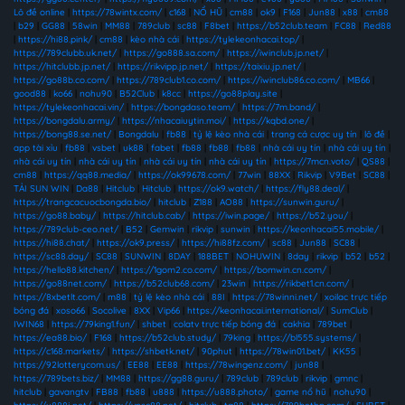
Lô đề online
|
https://78wintx.com/
|
c168
|
NỔ HŨ
|
cm88
|
ok9
|
F168
|
Jun88
|
x88
|
cm88
|
b29
|
GG88
|
58win
|
MM88
|
789club
|
sc88
|
F8bet
|
https://b52club.team
|
FC88
|
Red88
|
https://hi88.pink/
|
cm88
|
kèo nhà cái
|
https://tylekeonhacai.top/
|
https://789clubb.uk.net/
|
https://go888.sa.com/
|
https://iwinclub.jp.net/
|
https://hitclubb.jp.net/
|
https://rikvipp.jp.net/
|
https://taixiu.jp.net/
|
https://go88b.co.com/
|
https://789club1.co.com/
|
https://iwinclub86.co.com/
|
MB66
|
good88
|
ko66
|
nohu90
|
B52Club
|
k8cc
|
https://go88play.site
|
https://tylekeonhacai.vin/
|
https://bongdaso.team/
|
https://7m.band/
|
https://bongdalu.army/
|
https://nhacaiuytin.moi/
|
https://kqbd.one/
|
https://bong88.se.net/
|
Bongdalu
|
fb88
|
tỷ lệ kèo nhà cái
|
trang cá cược uy tín
|
lô đề
|
app tài xỉu
|
fb88
|
vsbet
|
uk88
|
fabet
|
fb88
|
fb88
|
fb88
|
nhà cái uy tín
|
nhà cái uy tín
|
nhà cái uy tín
|
nhà cái uy tín
|
nhà cái uy tín
|
nhà cái uy tín
|
https://7mcn.voto/
|
QS88
|
cm88
|
https://qq88.media/
|
https://ok99678.com/
|
77win
|
88XX
|
Rikvip
|
V9Bet
|
SC88
|
TẢI SUN WIN
|
Da88
|
Hitclub
|
Hitclub
|
https://ok9.watch/
|
https://fly88.deal/
|
https://trangcacuocbongda.bio/
|
hitclub
|
Z188
|
AO88
|
https://sunwin.guru/
|
https://go88.baby/
|
https://hitclub.cab/
|
https://iwin.page/
|
https://b52.you/
|
https://789club-ceo.net/
|
B52
|
Gemwin
|
rikvip
|
sunwin
|
https://keonhacai55.mobile/
|
https://hi88.chat/
|
https://ok9.press/
|
https://hi88fz.com/
|
sc88
|
Jun88
|
SC88
|
https://sc88.day/
|
SC88
|
SUNWIN
|
8DAY
|
188BET
|
NOHUWIN
|
8day
|
rikvip
|
b52
|
b52
|
https://hello88.kitchen/
|
https://1gom2.co.com/
|
https://bomwin.cn.com/
|
https://go88net.com/
|
https://b52club68.com/
|
23win
|
https://rikbet1.cn.com/
|
https://8xbetlt.com/
|
m88
|
tỷ lệ kèo nhà cái
|
88I
|
https://78winni.net/
|
xoilac trực tiếp
bóng đá
|
xoso66
|
Socolive
|
8XX
|
Vip66
|
https://keonhacai.international/
|
SumClub
|
IWIN68
|
https://79king1.fun/
|
shbet
|
colatv trực tiếp bóng đá
|
cakhia
|
789bet
|
https://ea88.bio/
|
F168
|
https://b52club.study/
|
79king
|
https://bl555.systems/
|
https://c168.markets/
|
https://shbetk.net/
|
90phut
|
https://78win01.bet/
|
KK55
|
https://92lotterycom.us/
|
EE88
|
EE88
|
https://78wingenz.com/
|
jun88
|
https://789bets.biz/
|
MM88
|
https://gg88.guru/
|
789club
|
789club
|
rikvip
|
gmnc
|
hitclub
|
gavangtv
|
FB88
|
fb88
|
u888
|
https://u888.photo/
|
game nổ hũ
|
nohu90
|