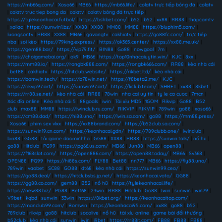
https://mb66q.com/
|
Xoso66
|
MB66
|
https://mb66.life/
|
colatv trực tiếp bóng đá
|
colatv
|
colatv truc tiep bong da
|
colatv
|
colatv bóng đá trực tiếp
|
https://tylekeonhacai.futbol/
|
https://bshbet.com/
|
b52
|
b52
|
xx88
|
RR88
|
thapcamtv
|
xoilac
|
https://sunwin1.bz/
|
XX88
|
XX88
|
MM88
|
MM88
|
https://bluphim5.com/
|
luongsontv
|
RR88
|
XX88
|
MB66
|
gavangtv
|
cakhiatv
|
https://go88fc.com/
|
trực tiếp
nba
|
soi kèo
|
https://79king.express/
|
https://ok365.center/
|
https://xx88.me.uk/
|
https://gem88.bar/
|
https://vip79.fit/
|
BIN88
|
Go88
|
nowgoal
|
7m
|
https://choigamebai.org/
|
ok9
|
MB66
|
https://top10nhacaiuytin.win/
|
KJC
|
8xx
|
https://mm88.io/
|
https://rongbk888.com/
|
https://rongbk666.com/
|
RR88
|
kèo nhà cái
|
bet88
|
cakhiatv
|
https://hitclub.website/
|
https://rikbet.ltd/
|
kèo nhà cái
|
https://bomwin.tech/
|
https://b78win.net/
|
https://f8beta2.me/
|
KJC
|
https://rikvip97.art/
|
https://sunwin97.art/
|
https://kclub.team/
|
SHBET
|
xx88
|
8kbet
|
https://rr88.se.net/
|
kèo nhà cái
|
RR88
|
78win
|
nha cai uy tin
|
ty le ca cuoc
|
7mcn
|
Xóc đĩa online
|
Kèo nhà cái 5
|
88goals
|
iwin
|
Tài xỉu MD5
|
1GOM
|
Rikvip
|
Go88
|
B52
club
|
max88
|
MM88
|
https://iwinclub.ru.com/
|
RIKVIP
|
RIKVIP
|
789win
|
go88
|
xoso66
|
https://cm88.dad/
|
https://hi88.uno/
|
https://iwin.sa.com/
|
go88
|
https://mm88.press/
|
Xoso66
|
phim sex vlxx
|
https://xx88brand.com/
|
https://b52club.sa.com/
|
https://sunwin19.cn.com/
|
https://keonhacai.gdn/
|
https://789clubb.one/
|
iwinclub
|
bin88
|
GG88
|
tải game daominhha
|
GG88
|
XX88
|
RR88
|
https://sunwin.talk/
|
nổ hũ
|
go88
|
Hitclub
|
PG99
|
https://pg66.us.com/
|
MB66
|
Jun88
|
MB66
|
open88
|
https://f168slot.com/
|
https://open886.com/
|
https://open88.today/
|
MB66
|
Sv368
|
OPEN88
|
PG99
|
https://hi88s.com/
|
FLY88
|
Bet88
|
nn777
|
MB66
|
https://fly88.uno/
|
789win
|
vaobet
|
SC88
|
GO88
|
dt68
|
kèo nhà cái
|
https://sunwin99.ceo/
|
https://go88.deal/
|
https://hitclubsbs.jp.net/
|
https://keonhacai.voto/
|
GG88
|
https://gg88.co.com/
|
gem88
|
B52
|
nổ hũ
|
https://tylekeonhacai.life/
|
https://new88.biz/
|
PG88
|
Bet168
|
23win
|
RR88
|
Hitclub
|
Go88
|
Iwin
|
sunwin
|
win79
|
V9bet
|
kqbd
|
sunwin
|
33win
|
https://8kbet.org/
|
https://keonhacaitop.com/
|
https://manclub99.com/
|
Bomwin
|
https://keonhacai95.com/
|
xx88
|
go88
|
b52
|
789club
|
rikvip
|
go88
|
hitclub
|
socolive
|
nổ hũ
|
tài xỉu online
|
game bài đổi thưởng
|
b52club
|
kèo nhà cái
|
sunwin
|
iwin
|
i9bet
|
https://rr88it.com/
|
FB88
|
FB88
|
FB88
|