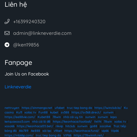
Liên hệ
+16399240320
admin@linkneverdie.com
@ken19856
Fanpage
Join Us on Facebook
Linkneverdie
nettruyen
|
https://zinmanga.net
|
ufabet
|
truc tiep bong da
|
https://iwinclub.la/
|
Ku
casino
|
Ku11
|
xoilac tv
|
Fun88
|
kubet
|
sv388
|
https://sv368.direct/
|
sunwin
|
https://ee88vie.com/
|
Kubet88
|
78win
|
nhà cái uy tín
|
sunwin
|
sunwin
|
kqxs
ketquaxoso3.com
|
nhà cái lô đề
|
https://keonhacai.football/
|
IWIN
|
78win
|
xoilac tv
|
xoso66
|
https://keonhacai55.bet/
|
rikvip
|
hitclub
|
sunwin
|
go88
|
socolive
|
Trực tiếp
bóng đá
|
Alo789
|
Ae888
|
xôi lạc
|
v9bet
|
https://keonhacai.fund/
|
vip66
|
Vip66
|
https://mb66p.com/
|
truc tiep bong da
|
VIP66
|
https://78winnh.net/
|