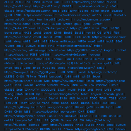
AE888
|
AE888
|
o8
|
ON68
|
sunwin
|
uu88
|
88M
|
https://alahlyg.sa.com/
|
789win
|
https://on686.com/
|
https://on683.com/
|
F8BET
|
https://keonhacai5.com/
|
s666
|
ok8386
|
https://tylekeo88s.com/
|
qq88
|
c168
|
33win
|
BET88
|
nổ hũ
|
onbet
|
b52club
|
QS88
|
FV88
|
https://xoilac.movie/
|
https://rakhoitv.network/
|
alo789
|
GG88
|
789bet.tv
|
game bài đổi thưởng
|
kèo nhà cái 5
|
Luckywin
|
https://mobamonster.com/
|
https://on68i.com/
|
PG99
|
PG88
|
BET88
|
123bet
|
go88
|
go88
|
789bet
|
https://kubet773.com/
|
https://kubetqw.com/
|
https://mu886.pizza/
|
F168
|
ok8386
|
lương sơn tv
|
NK88
|
Luck8
|
Luck8
|
DN88
|
Bet88
|
Bet88
|
new88
|
O8
|
cf789
|
f168
|
https://on68c.com/
|
cm88
|
Jun88
|
JW88
|
cm88
|
F168
|
on68
|
https://taixiuonline.direct
|
w88
|
rikvip
|
u888
|
jw88
|
lv88
|
98win
|
ml88.vegas
|
VIP66
|
mv66
|
ml88
|
luck8
|
S666
|
789bet
|
qq88
|
Sunwin
|
8kbet
|
MK8
|
https://cakhiatv.express/
|
39bet
|
https://nhacaiuytin88.ae.org/
|
nohu90 com
|
https://go88club.ru.com/
|
kingfun
|
thabet
|
https://kqbd.mx
|
PG88
|
ok8386
|
https://cakhiatv365.com/
|
nowgoal
|
https://keonhacai5.ru.com/
|
EE88
|
nohu90
|
7m
|
LUCK8
|
NK88
|
sunwin
|
u888
|
kèo
nhà cái
|
tỷ lệ cá cược
|
trang cá độ bóng đá
|
tỷ lệ kèo nhà cái
|
sunwin
|
go88
|
cf68
|
cm88
|
u888
|
u888
|
qh88
|
KUBET88
|
UU88
|
https://on682.com/
|
Na99
|
https://llwin.you/
|
https://gg88.you/
|
BJ88
|
SV888
|
luck8
|
https://gk88-z1.com/
|
ok8386
|
ON68
|
789win
|
TK688
|
bongdalu
|
fb88
|
m88
|
win55
|
86bet
|
https://go88v2.net/
|
GG88
|
lv88
|
https://new88pm.com/
|
On68
|
https://gg88fun.com
|
go88
|
U888
|
Hello88
|
ABC88
|
VIPWIN
|
78WIN
|
MK8
|
on68
|
s66
|
XOSO66
|
LUCK8
|
ok8386
|
S666
|
CAKHIATV
|
SOCOLIVE
|
33win
|
mu88
|
MB66
|
cf68
|
MK8
|
LV88
|
LV88
|
79king
|
88AA
|
BET88
|
bj88
|
https://keobongda.com/
|
febet
|
haywin
|
789club
|
go88
|
33win
|
O8
|
https://hi88.tours/
|
36WIN
|
EA88
|
8US
|
Motchill
|
TDTC
|
TD88
|
TD88
|
VLXX
|
Sex Việt
|
Heovl
|
JAV HD
|
VLXX
|
Nohu
|
KK55
|
KK55
|
BL555
|
luck8
|
123b
|
ko66
|
https://hay88.org.uk/
|
BL555
|
luongsontv
|
qh88
|
789win
|
go99
|
mu88
|
bj88
|
uu88
|
DN88
|
CM88
|
bj88
|
https://xoilactv.llc/
|
luongsontv
|
OK9
|
8XBET
|
https://79king.capital/
|
shbet
|
Fun88 Thai
|
XOSO66
|
LUCKY88
|
S8
|
U888
|
dn88
|
s8
|
ae888
|
bong da 365
|
J88
|
tt88
|
QQ88
|
Sunwin
|
O8
|
O8
|
https://c168.buzz/
|
https://fly88.in/
|
open88
|
188V
|
https://S8.today
|
NK88
|
BL555
|
KK55
|
88aa
|
Sunwin
|
https://b52club14.com/
|
KUWIN
|
NOHU
|
789win
|
https://gavangtvv.cc/
|
C168
|
hitclub
|