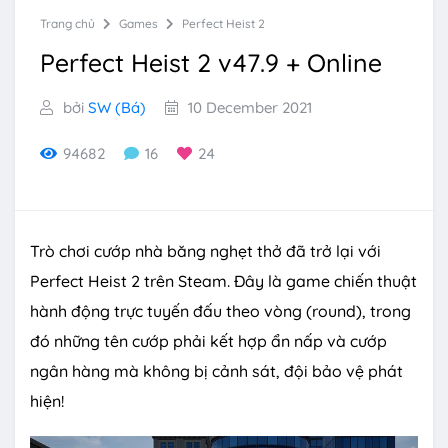
Trang chủ
Games
Perfect Heist 2
Perfect Heist 2 v47.9 + Online
bởi
SW (Bá)
10 December 2021
94682
16
24
Trò chơi cướp nhà băng nghẹt thở đã trở lại với
Perfect Heist 2 trên Steam. Đây là game chiến thuật
hành động trực tuyến đấu theo vòng (round), trong
đó những tên cướp phải kết hợp ẩn nấp và cướp
ngân hàng mà không bị cảnh sát, đội bảo vệ phát
hiện!