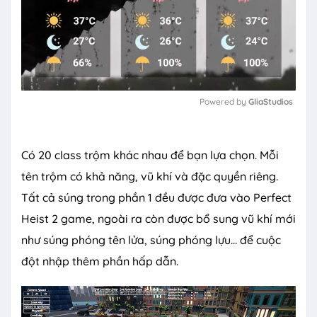
Powered by 
GliaStudios
M
u
Có 20 class trộm khác nhau để bạn lựa chọn. Mỗi
t
e
tên trộm có khả năng, vũ khí và đặc quyền riêng.
Tất cả súng trong phần 1 đều được đưa vào Perfect
Heist 2 game, ngoài ra còn được bổ sung vũ khí mới
như súng phóng tên lửa, súng phóng lựu… để cuộc
đột nhập thêm phần hấp dẫn.