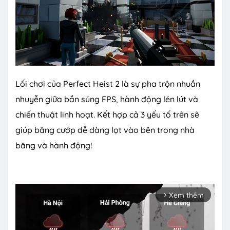
Lối chơi của Perfect Heist 2 là sự pha trộn nhuần
nhuyễn giữa bắn súng FPS, hành động lén lút và
chiến thuật linh hoạt. Kết hợp cả 3 yếu tố trên sẽ
giúp băng cướp dễ dàng lọt vào bên trong nhà
băng và hành động!
Xem thêm
arrow_forward_ios