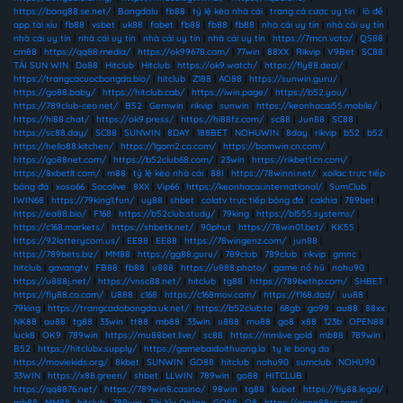
https://bong88.se.net/
|
Bongdalu
|
fb88
|
tỷ lệ kèo nhà cái
|
trang cá cược uy tín
|
lô đề
|
app tài xỉu
|
fb88
|
vsbet
|
uk88
|
fabet
|
fb88
|
fb88
|
fb88
|
nhà cái uy tín
|
nhà cái uy tín
|
nhà cái uy tín
|
nhà cái uy tín
|
nhà cái uy tín
|
nhà cái uy tín
|
https://7mcn.voto/
|
QS88
|
cm88
|
https://qq88.media/
|
https://ok99678.com/
|
77win
|
88XX
|
Rikvip
|
V9Bet
|
SC88
|
TẢI SUN WIN
|
Da88
|
Hitclub
|
Hitclub
|
https://ok9.watch/
|
https://fly88.deal/
|
https://trangcacuocbongda.bio/
|
hitclub
|
Z188
|
AO88
|
https://sunwin.guru/
|
https://go88.baby/
|
https://hitclub.cab/
|
https://iwin.page/
|
https://b52.you/
|
https://789club-ceo.net/
|
B52
|
Gemwin
|
rikvip
|
sunwin
|
https://keonhacai55.mobile/
|
https://hi88.chat/
|
https://ok9.press/
|
https://hi88fz.com/
|
sc88
|
Jun88
|
SC88
|
https://sc88.day/
|
SC88
|
SUNWIN
|
8DAY
|
188BET
|
NOHUWIN
|
8day
|
rikvip
|
b52
|
b52
|
https://hello88.kitchen/
|
https://1gom2.co.com/
|
https://bomwin.cn.com/
|
https://go88net.com/
|
https://b52club68.com/
|
23win
|
https://rikbet1.cn.com/
|
https://8xbetlt.com/
|
m88
|
tỷ lệ kèo nhà cái
|
88I
|
https://78winni.net/
|
xoilac trực tiếp
bóng đá
|
xoso66
|
Socolive
|
8XX
|
Vip66
|
https://keonhacai.international/
|
SumClub
|
IWIN68
|
https://79king1.fun/
|
uy88
|
shbet
|
colatv trực tiếp bóng đá
|
cakhia
|
789bet
|
https://ea88.bio/
|
F168
|
https://b52club.study/
|
79king
|
https://bl555.systems/
|
https://c168.markets/
|
https://shbetk.net/
|
90phut
|
https://78win01.bet/
|
KK55
|
https://92lotterycom.us/
|
EE88
|
EE88
|
https://78wingenz.com/
|
jun88
|
https://789bets.biz/
|
MM88
|
https://gg88.guru/
|
789club
|
789club
|
rikvip
|
gmnc
|
hitclub
|
gavangtv
|
FB88
|
fb88
|
u888
|
https://u888.photo/
|
game nổ hũ
|
nohu90
|
https://u888j.net/
|
https://vnsc88.net/
|
hitclub
|
tg88
|
https://789bethp.com/
|
SHBET
|
https://fly88.co.com/
|
U888
|
c168
|
https://c168mov.com/
|
https://f168.dad/
|
uu88
|
79king
|
https://trangcadobongda.uk.net/
|
https://b52club.to
|
68gb
|
go99
|
au88
|
88xx
|
NK88
|
au88
|
tg88
|
33win
|
tt88
|
mb88
|
33win
|
u888
|
mu88
|
go8
|
x88
|
123b
|
OPEN88
|
luck8
|
OK9
|
789win
|
https://mu88bet.live/
|
sc88
|
https://mmlive.gold
|
mb88
|
789win
|
B52
|
https://hitclubx.supply/
|
https://gamebaidoithuong.la
|
ty le bong da
|
https://moviekids.org/
|
8kbet
|
SUNWIN
|
GO88
|
hitclub
|
nohu90
|
sumclub
|
NOHU90
|
33WIN
|
https://x88.green/
|
shbet
|
LLWIN
|
789win
|
go88
|
HITCLUB
|
https://qq8876.net/
|
https://789win8.casino/
|
98win
|
tg88
|
kubet
|
https://fly88.legal/
|
mb88
|
MM88
|
hitclub
|
789win
|
Tài Xỉu Online
|
GO88
|
O8
|
https://open88ss.com/
|