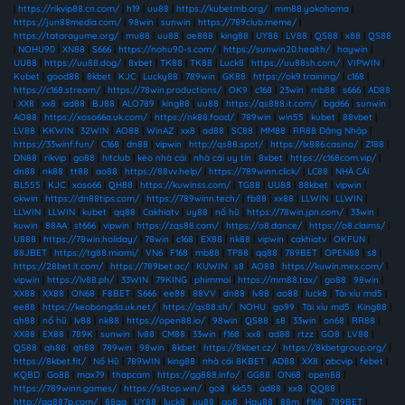
|
https://rikvip88.cn.com/
|
h19
|
uu88
|
https://kubetmb.org/
|
mm88.yokohama
|
https://jun88media.com/
|
98win
|
sunwin
|
https://789club.meme/
|
https://tatarayume.org/
|
mu88
|
uu88
|
ae888
|
king88
|
UY88
|
LV88
|
QS88
|
x88
|
QS88
|
NOHU90
|
XN88
|
S666
|
https://nohu90-s.com/
|
https://sunwin20.health/
|
haywin
|
UU88
|
https://uu88.dog/
|
8xbet
|
TK88
|
TK88
|
Luck8
|
https://uu88sh.com/
|
VIPWIN
|
Kubet
|
good88
|
8kbet
|
KJC
|
Lucky88
|
789win
|
GK88
|
https://ok9.training/
|
c168
|
https://c168.stream/
|
https://78win.productions/
|
OK9
|
c168
|
23win
|
mb88
|
s666
|
AD88
|
XX8
|
xx8
|
ad88
|
BJ88
|
ALO789
|
king88
|
uu88
|
https://qs888.it.com/
|
bgd66
|
sunwin
|
AO88
|
https://xoso66a.uk.com/
|
https://nk88.food/
|
789win
|
win55
|
kubet
|
88vbet
|
LV88
|
KKWIN
|
32WIN
|
AO88
|
WinAZ
|
xx8
|
ad88
|
SC88
|
MM88
|
RR88 Đăng Nhập
|
https://33winf.fun/
|
C168
|
dn88
|
vipwin
|
http://qs88.spot/
|
https://lx886.casino/
|
Z188
|
DN88
|
rikvip
|
go88
|
hitclub
|
kèo nhà cái
|
nhà cái uy tín
|
8xbet
|
https://c168com.vip/
|
dn88
|
nk88
|
tt88
|
ao88
|
https://88vv.help/
|
https://789winn.click/
|
LC88
|
NHÀ CÁI
BL555
|
KJC
|
xoso66
|
QH88
|
https://kuwinss.com/
|
TG88
|
UU88
|
88kbet
|
vipwin
|
okwin
|
https://dn88tips.com/
|
https://789winn.tech/
|
fb88
|
xx88
|
LLWIN
|
LLWIN
|
LLWIN
|
LLWIN
|
kubet
|
qq88
|
Cakhiatv
|
uy88
|
nổ hũ
|
https://78win.jpn.com/
|
33win
|
kuwin
|
88AA
|
st666
|
vipwin
|
https://zqs88.com/
|
https://o8.dance/
|
https://o8.claims/
|
U888
|
https://78win.holiday/
|
78win
|
c168
|
EX88
|
nk88
|
vipwin
|
cakhiatv
|
OKFUN
|
88JBET
|
https://tg88.miami/
|
VN6
|
F168
|
mb88
|
TP88
|
qq88
|
789BET
|
OPEN88
|
s8
|
https://28bet.it.com/
|
https://789bet.ac/
|
KUWIN
|
s8
|
AO88
|
https://kuwin.mex.com/
|
vipwin
|
https://lv88.ph/
|
33WIN
|
79KING
|
phimmoi
|
https://mm88.tax/
|
go88
|
98win
|
XX88
|
XX88
|
ON68
|
F8BET
|
S666
|
ee88
|
88VV
|
dn88
|
lv88
|
ao88
|
luck8
|
Tài xỉu md5
|
ee88
|
https://keobongda.uk.net/
|
https://qs88.sh/
|
NOHU
|
go99
|
Tài xỉu md5
|
King88
|
qh88
|
nổ hũ
|
lv88
|
nk88
|
https://open88.io/
|
98win
|
QS88
|
s8
|
33win
|
on68
|
RR88
|
XX88
|
EX88
|
789K
|
sunwin
|
lv88
|
CM88
|
33win
|
f168
|
xx8
|
ad88
|
rtzz
|
GO8
|
LV88
|
QS88
|
qh88
|
qh88
|
789win
|
98win
|
8kbet
|
https://8kbet.cz/
|
https://8kbetgroup.org/
|
https://8kbet.fit/
|
Nổ Hũ
|
789WIN
|
king88
|
nhà cái 8KBET
|
AD88
|
XX8
|
abcvip
|
febet
|
KQBD
|
Go88
|
max79
|
thapcam
|
https://gg888.info/
|
GG88
|
ON68
|
open88
|
https://789winn.games/
|
https://s8top.win/
|
go8
|
kk55
|
ad88
|
xx8
|
QQ88
|
http://qq887p.com/
|
88aa
|
UY88
|
luck8
|
uy88
|
go8
|
Hay88
|
88m
|
f168
|
789BET
|