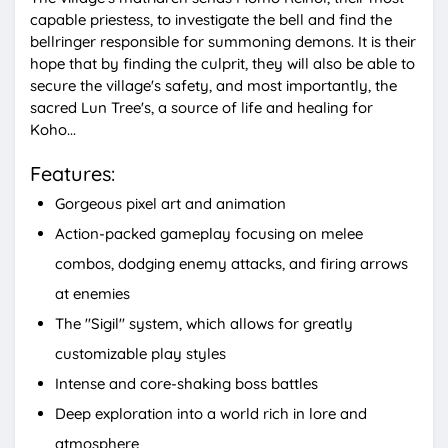
t
capable priestess, to investigate the bell and find the
e
bellringer responsible for summoning demons. It is their
hope that by finding the culprit, they will also be able to
secure the village's safety, and most importantly, the
sacred Lun Tree's, a source of life and healing for
Koho...
Features:
Gorgeous pixel art and animation
Action-packed gameplay focusing on melee
combos, dodging enemy attacks, and firing arrows
at enemies
The "Sigil" system, which allows for greatly
customizable play styles
Intense and core-shaking boss battles
Deep exploration into a world rich in lore and
atmosphere