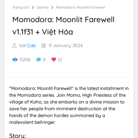
Trang chủ
Games
Momodora: Moonlit Farewell
Momodora: Moonlit Farewell
v1.1f31 + Việt Hóa
bởi
Cab
11 January 2024
11208
0
12
"Momodora: Moonlit Farewell" is the latest installment in
the Momodora series. Join Momo, High Priestess of the
village of Koho, as she embarks on a divine mission to
save her people from imminent destruction at the
hands of the demon hordes summoned by a
malevolent bellringer.
Story: