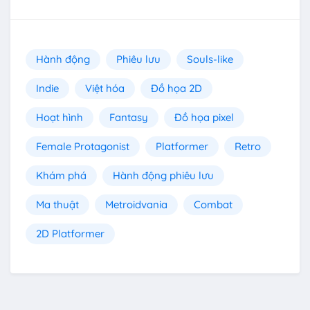
Hành động
Phiêu lưu
Souls-like
Indie
Việt hóa
Đồ họa 2D
Hoạt hình
Fantasy
Đồ họa pixel
Female Protagonist
Platformer
Retro
Khám phá
Hành động phiêu lưu
Ma thuật
Metroidvania
Combat
2D Platformer