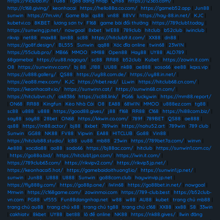
https://91clubb.in/
|
TG88
|
Tg88 đăng nhập
|
Qh88
|
https://123b3.com/
|
http://c168.giving/
|
keonhacai
|
https://hello88a.co.com/
|
https://gameb52.app
|
Jun88
|
sunwin
|
https://7m.vin/
|
Game Bài
|
qs88
|
vn88
|
88VV
|
https://hay-88.in.net/
|
KJC
|
kubetvi.co
|
8KBET
|
lương sơn tv
|
F168
|
game bài đổi thưởng
|
https://789club1.today
|
https://sunwing.jp.net/
|
nowgoal
|
8xbet
|
WE88
|
789club
|
hitclub
|
b52club
|
iwinclub
|
rikvip
|
net88
|
max88
|
bin88
|
sc88
|
https://hitclub9.it.com/
|
XX88
|
dn88
|
https://go8f.design/
|
BL555
|
Sunwin
|
qq88
|
Xóc đĩa online
|
twin68
|
23WIN
|
https://55club.pro/
|
MB66
|
MMOO
|
HM88
|
Open88
|
Hay88
|
UY88
|
ALO789
|
68gamebai
|
https://uu88.nagoya/
|
sc88
|
RR88
|
b52club
|
Kubet
|
https://zowin.it.com
|
O8
|
https://sunwinvv.com/
|
bj 88
|
J188
|
UU88
|
nk88
|
ae888
|
xoso66
|
ee88
|
kqxs.vip
|
https://u888.gallery/
|
QS88
|
https://uy88.com.de/
|
https://uy88.in.net/
|
https://ea88.mex.com/
|
KJC
|
https://hbet.red/
|
LLwin
|
https://hitclub68.cn.com/
|
https://keonhacaitv.io/
|
https://sunwinn.cat/
|
https://sunwin68.cn.com/
|
https://hitclubvn.ch/
|
ok8386
|
https://sc88.link/
|
PG66
|
luckywin
|
https://mm88.report/
|
ON68
|
RR88
|
Kingfun
|
Kèo Nhà Cái
|
O8
|
EA88
|
68WIN
|
MMOO
|
u888ez.com
|
tg88
|
sc88
|
u888
|
u888
|
https://good88.gives/
|
j88
|
f168
|
RR88
|
C168
|
https://hi88com.biz/
|
say88
|
say88
|
28bet
|
ON68
|
https://kkwin.co.com/
|
789f
|
789BET
|
QS88
|
ae888
|
qs88
|
https://m88.actor/
|
bj88
|
8xbet
|
789win
|
https://nohu52.art
|
789win
|
789 club
|
Sunwin
|
GG88
|
NK88
|
FV88
|
Vipwin
|
EA88
|
HITCLUB
|
Go88
|
Vin88
|
https://hitclub88.studio/
|
lc88
|
uu88
|
mb88
|
23win
|
https://789bet7a.com/
|
winvn
|
Ae888
|
xocdia88
|
ao88
|
sodo66
|
https://bj88ac.com/
|
hitclub
|
https://sunwin1.com.co/
|
https://go88a.bid/
|
https://hitclub1.jpn.com/
|
https://iwin.it.com/
|
https://789club63.com/
|
https://rikvipv2.com/
|
https://rikvip3.jp.net/
|
https://keonhacai5.hot/
|
https://gamebaidoithuong1.io/
|
https://sunwin1.jp.net/
|
sunwin
|
Jun88
|
U888
|
U888
|
Sunwin
|
go88com.club
|
haywinvip.jp.net
|
https://fly888y.com/
|
https://go88p.one/
|
iWin68
|
https://go88bet.in.net/
|
nowgoal
|
Mmwin
|
https://c168game.com/
|
zowinmoi.com
|
https://789-club.best
|
https://b52club-
vn.com
|
PG88
|
vf555
|
Fun88dangnhap.net
|
w88
|
w88
|
AU88
|
kubet
|
trang chủ mb88
|
trang chủ au88
|
trang chủ x88
|
trang chủ tg88
|
trang chủ c168
|
XX88
|
xx88
|
S8
|
33win
|
cakhiatv
|
8kbet
|
UY88
|
bet88
|
lô đề online
|
NK88
|
https://nk88.gives/
|
llwin đăng