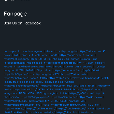
Fanpage
Join Us on Facebook
nettruyen
|
https://zinmanga.net
|
ufabet
|
truc tiep bong da
|
https://iwinclub.la/
|
Ku
casino
|
Ku11
|
xoilac tv
|
Fun88
|
kubet
|
sv388
|
https://sv368.direct/
|
sunwin
|
https://ee88vie.com/
|
Kubet88
|
78win
|
nhà cái uy tín
|
sunwin
|
sunwin
|
kqxs
ketquaxoso3.com
|
nhà cái lô đề
|
https://keonhacai.football/
|
IWIN
|
78win
|
xoilac tv
|
xoso66
|
https://keonhacai55.bet/
|
rikvip
|
hitclub
|
sunwin
|
go88
|
socolive
|
Trực tiếp
bóng đá
|
Alo789
|
Ae888
|
xôi lạc
|
v9bet
|
https://keonhacai.fund/
|
vip66
|
Vip66
|
https://mb66p.com/
|
truc tiep bong da
|
VIP66
|
https://78winnh.net/
|
https://mb66q.com/
|
Xoso66
|
MB66
|
https://mb66.life/
|
colatv trực tiếp bóng đá
|
colatv
|
colatv truc tiep bong da
|
colatv
|
colatv bóng đá trực tiếp
|
https://tylekeonhacai.futbol/
|
https://bshbet.com/
|
b52
|
b52
|
xx88
|
RR88
|
thapcamtv
|
xoilac
|
https://sunwin1.bz/
|
XX88
|
XX88
|
MM88
|
MM88
|
https://bluphim5.com/
|
luongsontv
|
RR88
|
XX88
|
MB66
|
gavangtv
|
cakhiatv
|
https://go88fc.com/
|
trực tiếp
nba
|
soi kèo
|
https://79king.express/
|
https://ok365.center/
|
https://xx88.me.uk/
|
https://gem88.bar/
|
https://vip79.fit/
|
BIN88
|
Go88
|
nowgoal
|
7m
|
https://choigamebai.org/
|
ok9
|
MB66
|
https://top10nhacaiuytin.win/
|
KJC
|
8xx
|
https://mm88.io/
|
https://rongbk888.com/
|
https://rongbk666.com/
|
RR88
|
kèo nhà cái
|
bet88
|
cakhiatv
|
https://hitclub.website/
|
https://rikbet.ltd/
|
kèo nhà cái
|