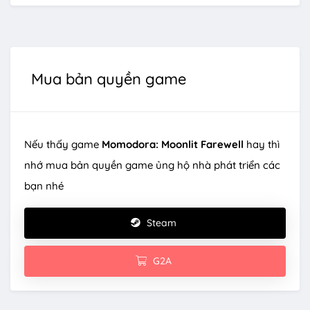
Mua bản quyền game
Nếu thấy game
Momodora: Moonlit Farewell
hay thì
nhớ mua bản quyền game ủng hộ nhà phát triển các
bạn nhé
Steam
G2A