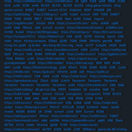
nhập
|
https://u888bet.live/
|
https://mm88t.dev/
|
s8
|
tg88
|
hz88
|
qs88
|
MB66
|
UU88
|
GO8
|
uu88
|
SC88
|
on68
|
BL555
|
BL555
|
BL555
|
BL555
|
cổng game hitclub
|
cổng
game sunwin
|
8XBET
|
8XBET
|
sunwin nổ hũ
|
thapcam
|
8DAY
|
KING88
|
j88
|
https://qs88.baby/
|
https://c168.guru/
|
uu88
|
hubet
|
sunwin
|
hi88
|
TX88
|
DABET
|
DA88
|
TA88
|
SIN88
|
11BET
|
VIN88
|
DU88
|
9bet
|
bu88
|
Oxbet
|
haywin
|
https://say88vn.site/
|
hitclub
|
99ok
|
https://sunwin29.com/
|
nohu
|
az888
|
ug88
|
ea88
|
S666
|
789win
|
s666
|
sunwin
|
sunwin
|
https://keonhacai5.boats/
|
sv368hn.com
|
SV388
|
Kubet
|
https://alo789apk.app/
|
https://hitclub1.guru/
|
https://b52.ventures/
|
https://luongson117.tv/
|
https://8kbettt.co/
|
lv88
|
qh88
|
GO99
|
nhatvip
|
vipwin
|
tr88
|
nk88
|
56win
|
hitclub.compare
|
123bet
|
QS88
|
TG88
|
DN88
|
789WIN
|
gem88
|
fb88
|
trang chủ go88
|
tỷ lệ kèo
|
kèo bóng đá hôm nay
|
rikvip
|
vin777
|
lucky88
|
mb88
|
ao88
|
TK88
|
https://ao88.uk.net/
|
https://xoso66a.co.com/
|
nk88
|
LUCK8
|
https://ao88y.top
|
6623
|
H19.com
|
tt88
|
DN88
|
OPEN88
|
C168
|
https://xx88.uk.com/
|
https://gg88se.com/
|
PG66
|
88kbet
|
uu88
|
https://lc88.website/
|
https://vipwin.luxury/
|
au88
|
grandpashabet
|
EE88
|
https://88i.mobile/
|
https://88m.ae.org/
|
88M
|
88M
|
AO88
|
88M
|
Luck8
|
https://88aa.technology
|
jw88
|
98Win
|
TG88
|
DH88
|
AO88
|
123B
|
Luck8
|
https://dn88s.net/
|
https://go8.onl/
|
OKWIN
|
ao88
|
x88
|
https://ao88.cx/
|
https://nk88.select/
|
tr88
|
nk88
|
uu88
|
https://vsbet.love/
|
https://soikeo.jpn.com/
|
https://gamebai.ae.org/
|
23win
|
GG88
|
LLWIN
|
Tieulamtv
|
Tieulamtv
|
Tieulamtv
|
Tieulamtv
|
Tieulamtv
|
Tieulamtv
|
Tieulamtv
|
vu88
|
https://hitclub88.net/
|
C168
|
S666
|
https://s666.holiday/
|
đá gà trực tiếp
|
RR99
|
Vaidebet
|
S8
|
socolive
|
tk88
|
S8
|
https://fv88.food/
|
86bet
|
sunwin
|
hitclub
|
Luongsontv
|
Luongsontv
|
EE88
|
BL555
|
KK55
|
KK55
|
S666
|
s666
|
vip66
|
123b
|
ee88
|
XX8
|
AD88
|
UY88
|
UY88
|
https://s88.za.com/
|
https://hz88site.com
|
123b
|
sv388
|
qs88
|
https://vsbet.link/
|
onbet
|
https://febetvip.it.com/
|
RIKVIP
|
HITCLUB
|
GO88
|
SUNWIN
|
fabet
|
net88
|
mubet
|
AE888
|
AE888
|
o8
|
ON68
|
sunwin
|
uu88
|
88M
|
Sunwin
|
KO66
|
https://alahlyg.sa.com/
|
789win
|
https://on686.com/
|
https://on683.com/
|
F8BET
|
https://keonhacai5.com/
|
s666
|
ok8386
|
https://tylekeo88s.com/
|
qq88
|
c168
|
33win
|
BET88
|
nổ hũ
|
onbet
|
b52club
|
QS88
|
FV88
|
https://xoilac.movie/
|
https://rakhoitv.network/
|
alo789
|
GG88
|
Go88
|
LC88
|
789bet.tv
|
game bài đổi thưởng