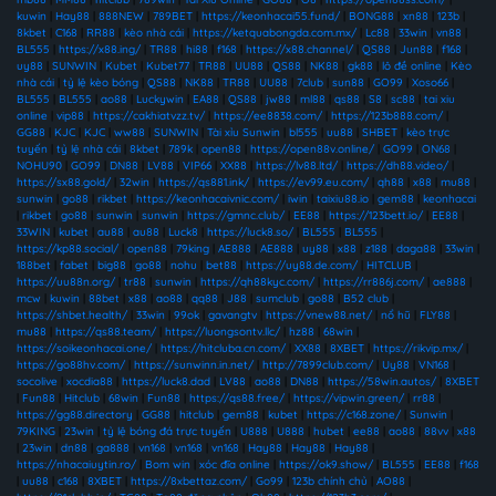
kuwin
|
Hay88
|
888NEW
|
789BET
|
https://keonhacai55.fund/
|
BONG88
|
xn88
|
123b
|
8kbet
|
C168
|
RR88
|
kèo nhà cái
|
https://ketquabongda.com.mx/
|
Lc88
|
33win
|
vn88
|
BL555
|
https://x88.ing/
|
TR88
|
hi88
|
f168
|
https://x88.channel/
|
QS88
|
Jun88
|
f168
|
uy88
|
SUNWIN
|
Kubet
|
Kubet77
|
TR88
|
UU88
|
QS88
|
NK88
|
gk88
|
lô đề online
|
Kèo
nhà cái
|
tỷ lệ kèo bóng
|
QS88
|
NK88
|
TR88
|
UU88
|
7club
|
sun88
|
GO99
|
Xoso66
|
BL555
|
BL555
|
ao88
|
Luckywin
|
EA88
|
QS88
|
jw88
|
ml88
|
qs88
|
S8
|
sc88
|
tai xiu
online
|
vip88
|
https://cakhiatvzz.tv/
|
https://ee8838.com/
|
https://123b888.com/
|
GG88
|
KJC
|
KJC
|
ww88
|
SUNWIN
|
Tài xỉu Sunwin
|
bl555
|
uu88
|
SHBET
|
kèo trực
tuyến
|
tỷ lệ nhà cái
|
8kbet
|
789k
|
open88
|
https://open88v.online/
|
GO99
|
ON68
|
NOHU90
|
GO99
|
DN88
|
LV88
|
VIP66
|
XX88
|
https://lv88.ltd/
|
https://dh88.video/
|
https://sx88.gold/
|
32win
|
https://qs881.ink/
|
https://ev99.eu.com/
|
qh88
|
x88
|
mu88
|
sunwin
|
go88
|
rikbet
|
https://keonhacaivnic.com/
|
iwin
|
taixiu88.io
|
gem88
|
keonhacai
|
rikbet
|
go88
|
sunwin
|
sunwin
|
https://gmnc.club/
|
EE88
|
https://123bett.io/
|
EE88
|
33WIN
|
kubet
|
au88
|
au88
|
Luck8
|
https://luck8.so/
|
BL555
|
BL555
|
https://kp88.social/
|
open88
|
79king
|
AE888
|
AE888
|
uy88
|
x88
|
z188
|
daga88
|
33win
|
188bet
|
fabet
|
big88
|
go88
|
nohu
|
bet88
|
https://uy88.de.com/
|
HITCLUB
|
https://uu88n.org/
|
tr88
|
sunwin
|
https://qh88kyc.com/
|
https://rr886j.com/
|
ae888
|
mcw
|
kuwin
|
88bet
|
x88
|
ao88
|
qq88
|
J88
|
sumclub
|
go88
|
B52 club
|
https://shbet.health/
|
33win
|
99ok
|
gavangtv
|
https://vnew88.net/
|
nổ hũ
|
FLY88
|
mu88
|
https://qs88.team/
|
https://luongsontv.llc/
|
hz88
|
68win
|
https://soikeonhacai.one/
|
https://hitcluba.cn.com/
|
XX88
|
8XBET
|
https://rikvip.mx/
|
https://go88hv.com/
|
https://sunwinn.in.net/
|
http://7899club.com/
|
Uy88
|
VN168
|
socolive
|
xocdia88
|
https://luck8.dad
|
LV88
|
ao88
|
DN88
|
https://58win.autos/
|
8XBET
|
Fun88
|
Hitclub
|
68win
|
Fun88
|
https://qs88.free/
|
https://vipwin.green/
|
rr88
|
https://gg88.directory
|
GG88
|
hitclub
|
gem88
|
kubet
|
https://c168.zone/
|
Sunwin
|
79KING
|
23win
|
tỷ lệ bóng đá trực tuyến
|
U888
|
U888
|
hubet
|
ee88
|
ao88
|
88vv
|
x88
|
23win
|
dn88
|
ga888
|
vn168
|
vn168
|
vn168
|
Hay88
|
Hay88
|
Hay88
|
https://nhacaiuytin.ro/
|
Bom win
|
xóc đĩa online
|
https://ok9.show/
|
BL555
|
EE88
|
f168
|
uu88
|
c168
|
8XBET
|
https://8xbettaz.com/
|
Go99
|
123b chính chủ
|
AO88
|