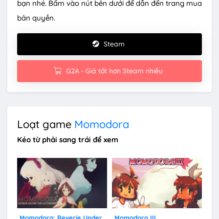
bạn nhé. Bấm vào nút bên dưới để dẫn đến trang mua
bản quyền.
Steam
G2A - Giá tốt hơn Steam nhiều
Loạt game
Momodora
Kéo từ phải sang trái để xem
Momodora: Reverie Under
Momodora III