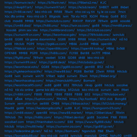
https://bomwin.tech/
|
https://b78win.net/
|
https://f8beta2.me/
|
KJC
|
https://rikvip97.art/
|
https://sunwin97.art/
|
https://kclub.team/
|
SHBET
|
xx88
|
8kbet
|
https://rr88.se.net/
|
kèo nhà cái
|
RR88
|
78win
|
nha cai uy tin
|
ty le ca cuoc
|
7mcn
|
Xóc đĩa online
|
Kèo nhà cái 5
|
88goals
|
iwin
|
Tài xỉu MD5
|
1GOM
|
Rikvip
|
Go88
|
B52
club
|
max88
|
MM88
|
https://iwinclub.ru.com/
|
RIKVIP
|
RIKVIP
|
789win
|
go88
|
xoso66
|
https://cm88.dad/
|
https://hi88.uno/
|
https://iwin.sa.com/
|
go88
|
https://mm88.press/
|
Xoso66
|
phim sex vlxx
|
https://xx88brand.com/
|
https://b52club.sa.com/
|
https://sunwin19.cn.com/
|
https://keonhacai.gdn/
|
https://789clubb.one/
|
iwinclub
|
bin88
|
GG88
|
tải game daominhha
|
GG88
|
XX88
|
RR88
|
https://sunwin.talk/
|
nổ hũ
|
go88
|
Hitclub
|
PG99
|
https://pg66.us.com/
|
MB66
|
Jun88
|
MB66
|
open88
|
https://f168slot.com/
|
https://open886.com/
|
https://open88.today/
|
MB66
|
Sv368
|
OPEN88
|
MM88
|
PG99
|
https://hi88s.com/
|
FLY88
|
Bet88
|
nn777
|
MB66
|
https://fly88.uno/
|
789win
|
vaobet
|
SC88
|
GO88
|
dt68
|
kèo nhà cái
|
https://sunwin99.ceo/
|
https://go88.deal/
|
https://hitclubsbs.jp.net/
|
https://keonhacai.voto/
|
GG88
|
https://gg88.co.com/
|
gem88
|
B52
|
nổ hũ
|
https://tylekeonhacai.life/
|
https://new88.biz/
|
PG88
|
Bet168
|
23win
|
RR88
|
Hitclub
|
Go88
|
Iwin
|
sunwin
|
win79
|
V9bet
|
kqbd
|
sunwin
|
33win
|
https://8kbet.org/
|
https://keonhacaitop.com/
|
https://manclub99.com/
|
Bomwin
|
https://keonhacai95.com/
|
xx88
|
go88
|
b52
|
789club
|
rikvip
|
go88
|
hitclub
|
socolive
|
nổ hũ
|
tài xỉu online
|
game bài đổi thưởng
|
b52club
|
kèo nhà cái
|
sunwin
|
iwin
|
i9bet
|
https://rr88it.com/
|
FB88
|
FB88
|
FB88
|
FB88
|
FB88
|
b52
|
https://789clubze.win/
|
RR88
|
สล็อต
|
https://luphim.com/
|
79KING
|
https://kjc.football/
|
B52 club
|
Bong88
|
Sunwin
|
xem phim fun
|
ae888
|
CM88
|
https://88aa.actor/
|
https://b52club.money/
|
Max88
|
go88
|
https://keobongda.cafe/
|
uu88
|
KJC
|
https://luongsontv23.com/
|
https://cm88.vision/
|
open88
|
https://new88.market/
|
https://28bet.blue/
|
78Win
|
789club
|
7m
|
https://hi88c.com/
|
https://f8bet.dental/
|
go88
|
Socolive
|
F168
|
FB88
|
socolive1 com
|
https://thienhabet.ru.com/
|
E88
|
https://www.fly888.club/
|
hitclub
|
hitclub
|
https://mu88.help/
|
https://sunwinn.za.com/
|
https://go881.jp.net/
|
https://lodeonline.gb.net/
|
Nổ hũ
|
https://bom.win/
|
Ngonclub
|
f168
|
33win
|
https://bongdalu88.co/
|
kèo nhà cái
|
net88
|
iwinclub
|
manclub
|
GMNC
|
Nohu90
|
cm88