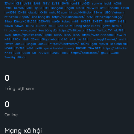
33WIN
|
X88
|
UY88
|
EA88
|
188V
|
LV88
|
69VN
|
cm88
|
ok365
|
sunwin
|
luck8
|
AO88
|
LV88
|
KUWIN
|
w88
|
qh88
|
7M
|
Bongdalu
|
pg88
|
NK88
|
789WIN
|
UY88
|
ae888
|
HB88
|
ok8386
|
DH88
|
abcvip
|
XX88
|
nohu90 com
|
https://lx88.uk/
|
98win
|
JBO Vietnam
|
https://hi88.spot/
|
kèo bóng đá
|
https://luck88com.net/
|
s666
|
https://open88.gg/
|
88aa
|
Đăng Ký BL555
|
555WIN
|
st666
|
kubet
|
m88
|
8XBET
|
8XBET
|
88VBET
|
fv88
|
58win
|
58win
|
888vi
|
888vnd
|
zx88
|
CAKHIATV
|
Đăng Nhập BL555
|
go99
|
hitclub
|
https://sunwinvy.com/
|
kèo bóng đá
|
https://fv88.best/
|
23win
|
Xoi Lac TV
|
alo789
|
3win
|
https://go8f.co.com/
|
kp88
|
KK55
|
kk55
|
kk55
|
https://win58win.com/
|
33WIN
|
lv88
|
99OK
|
Go8
|
23win
|
68gamebai
|
nổ hũ
|
u88
|
bet88
|
https://gg88vn.net/
|
archi
|
MM99
|
Jun88
|
king88
|
Jun88
|
https://f8betv1.com/
|
nổ hũ
|
go8
|
vipwin
|
kèo nhà cái
|
NOHU
|
SV388
|
s666
|
xx88
|
game bai doi thuong
|
RIKVIP
|
THA BET
|
https://bk8.locker
|
KK55
|
J88
|
U888
|
S8
|
789WIN
|
DN88
|
HI88
|
https://qq88.social/
|
go88
|
GO88
|
Suncity
|
88aa
|
0
Tổng lượt xem
0
Online
Mạng xã hội