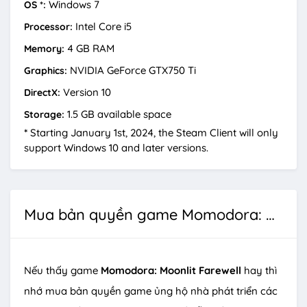
Windows 7
OS *:
Intel Core i5
Processor:
4 GB RAM
Memory:
NVIDIA GeForce GTX750 Ti
Graphics:
Version 10
DirectX:
1.5 GB available space
Storage:
*
Starting January 1st, 2024, the Steam Client will only
support Windows 10 and later versions.
Mua bản quyền game Momodora: Moonlit Farewell
Nếu thấy game
Momodora: Moonlit Farewell
hay thì
nhớ mua bản quyền game ủng hộ nhà phát triển các