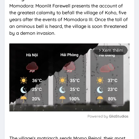
Momodora: Moonlit Farewell presents the account of
the greatest calamity to befall the village of Koho, five
years after the events of Momodora III.
Once the toll of
an ominous bell is heard, the village is soon threatened
by a demon invasion.
Xem thêm
arrow_forward_ios
Powered by 
GliaStudios
M
u
The village's matriarch sends Momo Reinol, their most