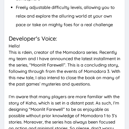
Freely adjustable difficulty levels, allowing you to
relax and explore the alluring world at your own
pace or take on mighty foes for a real challenge
Developer's Voice:
Hello!
This is rdein, creator of the Momodora series. Recently
my team and I have announced the latest installment in
the series, “Moonlit Farewell”. This is a concluding story,
following through from the events of Momodora 3. With
this new tale, I also intend to close the book on many of
the past games’ mysteries and questions.
I’m aware that many players are more familiar with the
story of Kaho, which is set in a distant past. As such, I’m
designing “Moonlit Farewell” to be as enjoyable as
possible without prior knowledge of Momodora 1 to 3’s
stories. Moreover, the series has always been focused
on action and minimal stories. So please, don’t worry