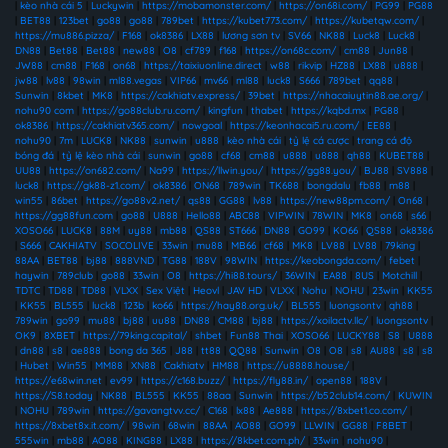
|
kèo nhà cái 5
|
Luckywin
|
https://mobamonster.com/
|
https://on68i.com/
|
PG99
|
PG88
|
BET88
|
123bet
|
go88
|
go88
|
789bet
|
https://kubet773.com/
|
https://kubetqw.com/
|
https://mu886.pizza/
|
F168
|
ok8386
|
LX88
|
lương sơn tv
|
SV66
|
NK88
|
Luck8
|
Luck8
|
DN88
|
Bet88
|
Bet88
|
new88
|
O8
|
cf789
|
f168
|
https://on68c.com/
|
cm88
|
Jun88
|
JW88
|
cm88
|
F168
|
on68
|
https://taixiuonline.direct
|
w88
|
rikvip
|
HZ88
|
LX88
|
u888
|
jw88
|
lv88
|
98win
|
ml88.vegas
|
VIP66
|
mv66
|
ml88
|
luck8
|
S666
|
789bet
|
qq88
|
Sunwin
|
8kbet
|
MK8
|
https://cakhiatv.express/
|
39bet
|
https://nhacaiuytin88.ae.org/
|
nohu90 com
|
https://go88club.ru.com/
|
kingfun
|
thabet
|
https://kqbd.mx
|
PG88
|
ok8386
|
https://cakhiatv365.com/
|
nowgoal
|
https://keonhacai5.ru.com/
|
EE88
|
nohu90
|
7m
|
LUCK8
|
NK88
|
sunwin
|
u888
|
kèo nhà cái
|
tỷ lệ cá cược
|
trang cá độ
bóng đá
|
tỷ lệ kèo nhà cái
|
sunwin
|
go88
|
cf68
|
cm88
|
u888
|
u888
|
qh88
|
KUBET88
|
UU88
|
https://on682.com/
|
Na99
|
https://llwin.you/
|
https://gg88.you/
|
BJ88
|
SV888
|
luck8
|
https://gk88-z1.com/
|
ok8386
|
ON68
|
789win
|
TK688
|
bongdalu
|
fb88
|
m88
|
win55
|
86bet
|
https://go88v2.net/
|
qs88
|
GG88
|
lv88
|
https://new88pm.com/
|
On68
|
https://gg88fun.com
|
go88
|
U888
|
Hello88
|
ABC88
|
VIPWIN
|
78WIN
|
MK8
|
on68
|
s66
|
XOSO66
|
LUCK8
|
88M
|
uy88
|
mb88
|
QS88
|
ST666
|
DN88
|
GO99
|
KO66
|
QS88
|
ok8386
|
S666
|
CAKHIATV
|
SOCOLIVE
|
33win
|
mu88
|
MB66
|
cf68
|
MK8
|
LV88
|
LV88
|
79king
|
88AA
|
BET88
|
bj88
|
888VND
|
TG88
|
188V
|
98WIN
|
https://keobongda.com/
|
febet
|
haywin
|
789club
|
go88
|
33win
|
O8
|
https://hi88.tours/
|
36WIN
|
EA88
|
8US
|
Motchill
|
TDTC
|
TD88
|
TD88
|
VLXX
|
Sex Việt
|
Heovl
|
JAV HD
|
VLXX
|
Nohu
|
NOHU
|
23win
|
KK55
|
KK55
|
BL555
|
luck8
|
123b
|
ko66
|
https://hay88.org.uk/
|
BL555
|
luongsontv
|
qh88
|
789win
|
go99
|
mu88
|
bj88
|
uu88
|
DN88
|
CM88
|
bj88
|
https://xoilactv.llc/
|
luongsontv
|
OK9
|
8XBET
|
https://79king.capital/
|
shbet
|
Fun88 Thai
|
XOSO66
|
LUCKY88
|
S8
|
U888
|
dn88
|
s8
|
ae888
|
bong da 365
|
J88
|
tt88
|
QQ88
|
Sunwin
|
O8
|
O8
|
s8
|
AU88
|
s8
|
s8
|
Hubet
|
Win55
|
MM88
|
XN88
|
Cakhiatv
|
HM88
|
https://u8888.house/
|
https://e68win.net
|
ev99
|
https://c168.buzz/
|
https://fly88.in/
|
open88
|
188V
|
https://S8.today
|
NK88
|
BL555
|
KK55
|
88aa
|
Sunwin
|
https://b52club14.com/
|
KUWIN
|
NOHU
|
789win
|
https://gavangtvv.cc/
|
C168
|
lx88
|
Ae888
|
https://8xbet1.co.com/
|
https://8xbet8x.it.com/
|
98win
|
68win
|
88AA
|
AO88
|
GO99
|
LLWIN
|
GG88
|
F8BET
|
555win
|
mb88
|
AO88
|
KING88
|
LX88
|
https://8kbet.com.ph/
|
33win
|
nohu90
|