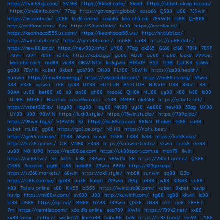
https://twin68.gr.com/
|
SV368
|
https://8kbet.cafe/
|
8kbet
|
https://shbet-okvip.uk.com/
|
https://on68info.com/
|
77ag
|
https://gavangtv.global/
|
xoso66
|
QS88
|
U88
|
789win
|
https://mitomtv.cx/
|
LC88
|
lô đề online
|
xoso66
|
kèo nhà cái
|
789WIN
|
rs88
|
QH888
|
http://go99me.com/
|
8xx
|
https://58win1.info/
|
tv88
|
https://socolive.ai/
|
https://keonhacai555.us.com/
|
https://keonhacai55.ws/
|
http://hitclub1.ac/
|
https://iwinclub8.com/
|
https://gem88.in.net/
|
mb88
|
uu88
|
https://uu88.date/
|
https://new88.land/
|
https://new882.info/
|
UY88
|
77ag
|
ok365
|
G666
|
c168
|
789k
|
789F
|
789F
|
789F
|
789F
|
nổ hũ
|
https://kqbd.gg/
|
go88
|
AD88
|
au88
|
mu88
|
luck8
|
999bet
|
kèo nhà cái 5
|
red88
|
vic88
|
OKWINTV
|
luckywin
|
RIKVIP
|
B52
|
123B
|
LUCK8
|
st666
|
go88
|
78WIN
|
kubet
|
8kbet
|
ga6789
|
DN88
|
FLY88
|
98WIN
|
https://qs88.health/
|
Sunwin
|
https://new88.energy/
|
https://viscard.de.com/
|
https://ea88.us.org/
|
33win
|
X88
|
EX88
|
vipwin
|
tr88
|
qs88
|
UY88
|
HITCLUB
|
B52CLUB
|
RIKVIP
|
U88
|
8kbet
|
88I
|
88AA
|
uu88
|
bet88
|
s8
|
s8
|
ao88
|
qh88
|
xoso66
|
QH88
|
MU88
|
uy88
|
x88
|
lv88
|
lc88
|
UU88
|
HUBET
|
B52club
|
xoso66vn.app
|
UY88
|
MM99
|
ok8386
|
https://vsbetz.net/
|
https://vsbet365.io/
|
Hay88
|
Hay88
|
Hay88
|
NK88
|
uy88
|
Ae888
|
new88
|
33ag
|
UY88
|
UY88
|
U88
|
98WIN
|
https://luck8.style/
|
https://13win.studio/
|
https://789p.biz/
|
https://98win.toys/
|
VIPWIN
|
S8
|
https://siu88.co.com
|
88NN
|
thabet
|
tk88
|
uu88
|
kubet
|
mu88
|
gg88
|
https://go8.ae.org/
|
Nổ Hũ
|
https://nohu.best/
|
https://go99.com.se/
|
TT88
|
68win
|
kuwin
|
TG88
|
LX88
|
lv88
|
https://luck8.esq/
|
https://luck8.games/
|
O8
|
VN88
|
EX88
|
https://sunwin20.info/
|
32win
|
Luck8
|
ee88
|
uu88
|
NOHU90
|
https://red88.de.com
|
https://uk88sport.com.se
|
max79
|
llwin
|
https://on68.live/
|
S8
|
kk55
|
lc88
|
789win
|
98WIN
|
S8
|
https://28bet.green/
|
QS88
|
CM88
|
Socolive
|
pg66
|
tt88
|
hello88
|
23win
|
888b
|
https://123ga.app/
|
https://sv368.markets/
|
68win
|
https://ok9.style/
|
mb88
|
sunwin
|
qq88
|
123b
|
https://rr88.com.se/
|
go88
|
uu88
|
kubet
|
789win
|
789p
|
u888
|
jw88
|
XIN88
|
uu88
|
X88
|
Tài xỉu online
|
x88
|
KK55
|
bl555
|
https://iwinclub88.cam/
|
kubet
|
8kbet
|
huvip
|
huvip
|
https://nk88w.com/
|
sv888
|
J88
|
http://kuwinfi.com/
|
tg88
|
tg88
|
kkwin
|
lc88
|
tr88
|
DN88
|
https://kjc.ad/
|
MM88
|
UY88
|
789win
|
QS88
|
TR88
|
b52
|
go8
|
28BET
|
7m
|
https://xemtiso.com/
|
xóc đĩa online
|
sao789
|
KWIN
|
https://789k2.net/
|
xx88
|
xx88.forex
|
jeetbuzz
|
wicket71
|
khela88
|
babu88
|
bd9
|
https://tr88.food/
|
Go99
|
UY88