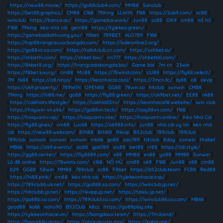
|
https://new88.movie/
|
https://go88club4.com/
|
MM88
|
Sanclub
|
https://bet88.graphics/
|
CM88
|
C168
|
79King
|
LLWIN
|
f168
|
https://2ok9.com/
|
sc88
|
iwinclub
|
https://banca.ac/
|
https://gamebai.work/
|
Jun88
|
sc88
|
OK9
|
cm88
|
nổ hũ
|
F168
|
79king
|
kèo nhà cái
|
gem88
|
https://tylekeo.green/
|
https://gamebaidoithuong.you/
|
f8bet
|
789BET
|
ALO789
|
F168
|
https://top10trangcacuocbongda.com/
|
https://lodeonline2.org/
|
https://go88vn.sa.com/
|
https://taihitclub.cn.com/
|
https://sshbet.io/
|
https://shbethi.com/
|
https://shbet.law/
|
nn777
|
https://shbetb0.com/
|
https://8kbet8.org/
|
https://trangcadobongda.bio/
|
Game bài
|
7m cn
|
23win
|
https://f8bet.luxury/
|
cm88
|
MU88
|
https://78wind.com/
|
UU88
|
https://fly88.select/
|
7M
|
tk88
|
https://o8.ninja/
|
https://keonhacai.cool/
|
https://7mcn.llc/
|
bj88
|
o8
|
okvip
|
https://ok9.property/
|
789WIN
|
OPEN88
|
GG88
|
78win.so
|
hitclub
|
sunwin
|
CM88
|
79king
|
https://hi88.me/
|
go88
|
https://fly88.green/
|
https://ok9bet.net/
|
EE88
|
nk88
|
https://cakhiatv.lifestyle/
|
https://cakhia03.tv/
|
https://keonhacai18.website/
|
iwin club
|
https://haywin-vn.site/
|
https://go88vn.tech/
|
https://say88vn.com/
|
f168
|
https://hoiquantv.vip/
|
https://hoiquantv.site/
|
https://hoiquantv.online/
|
Kèo Nhà Cái
|
https://fly88.gives/
|
cm88
|
Luck8
|
https://ok988.info/
|
jun88
|
nhà cái uy tín
|
kèo nhà
cái
|
https://new88.webcam/
|
BIN88
|
BIN88
|
Rikvip
|
B52club
|
789club
|
789club
|
789club
|
sunwin
|
sunwin
|
sunwin
|
mb66
|
go88
|
sao789
|
hitclub
|
8day
|
sunwin
|
thabet
|
MB66
|
https://ok9.events/
|
ao88
|
ga6789
|
siu88
|
bet88
|
rr88
|
https://o8.style/
|
https://gg88.center/
|
https://fly8889.com/
|
x88
|
MM88
|
ev88
|
yo88
|
MM88
|
Sunwin
|
Lô đề online
|
https://78wintx.com/
|
c168
|
NỔ HŨ
|
cm88
|
ok9
|
F168
|
Jun88
|
x88
|
cm88
|
b29
|
GG88
|
58win
|
MM88
|
789club
|
sc88
|
F8bet
|
https://b52club.team
|
FC88
|
Red88
|
https://hi88.pink/
|
cm88
|
kèo nhà cái
|
https://tylekeonhacai.top/
|
https://789clubb.uk.net/
|
https://go888.sa.com/
|
https://iwinclub.jp.net/
|
https://hitclubb.jp.net/
|
https://rikvipp.jp.net/
|
https://taixiu.jp.net/
|
https://go88b.co.com/
|
https://789club1.co.com/
|
https://iwinclub86.co.com/
|
MB66
|
good88
|
ko66
|
nohu90
|
B52Club
|
k8cc
|
https://go88play.site
|
https://tylekeonhacai.vin/
|
https://bongdaso.team/
|
https://7m.band/
|
https://bongdalu.army/
|
https://nhacaiuytin.moi/
|
https://kqbd.one/
|