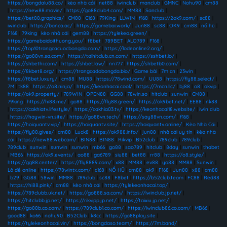
https://bongdalu88.co/
|
kèo nhà cái
|
net88
|
iwinclub
|
manclub
|
GMNC
|
Nohu90
|
cm88
|
https://new88.movie/
|
https://go88club4.com/
|
MM88
|
Sanclub
|
https://bet88.graphics/
|
CM88
|
C168
|
79King
|
LLWIN
|
f168
|
https://2ok9.com/
|
sc88
|
iwinclub
|
https://banca.ac/
|
https://gamebai.work/
|
Jun88
|
sc88
|
OK9
|
cm88
|
nổ hũ
|
F168
|
79king
|
kèo nhà cái
|
gem88
|
https://tylekeo.green/
|
https://gamebaidoithuong.you/
|
f8bet
|
789BET
|
ALO789
|
F168
|
https://top10trangcacuocbongda.com/
|
https://lodeonline2.org/
|
https://go88vn.sa.com/
|
https://taihitclub.cn.com/
|
https://sshbet.io/
|
https://shbethi.com/
|
https://shbet.law/
|
nn777
|
https://shbetb0.com/
|
https://8kbet8.org/
|
https://trangcadobongda.bio/
|
Game bài
|
7m cn
|
23win
|
https://f8bet.luxury/
|
cm88
|
MU88
|
https://78wind.com/
|
UU88
|
https://fly88.select/
|
7M
|
tk88
|
https://o8.ninja/
|
https://keonhacai.cool/
|
https://7mcn.llc/
|
bj88
|
o8
|
okvip
|
https://ok9.property/
|
789WIN
|
OPEN88
|
GG88
|
78win.so
|
hitclub
|
sunwin
|
CM88
|
79king
|
https://hi88.me/
|
go88
|
https://fly88.green/
|
https://ok9bet.net/
|
EE88
|
nk88
|
https://cakhiatv.lifestyle/
|
https://cakhia03.tv/
|
https://keonhacai18.website/
|
iwin club
|
https://haywin-vn.site/
|
https://go88vn.tech/
|
https://say88vn.com/
|
f168
|
https://hoiquantv.vip/
|
https://hoiquantv.site/
|
https://hoiquantv.online/
|
Kèo Nhà Cái
|
https://fly88.gives/
|
cm88
|
Luck8
|
https://ok988.info/
|
jun88
|
nhà cái uy tín
|
kèo nhà
cái
|
https://new88.webcam/
|
BIN88
|
BIN88
|
Rikvip
|
B52club
|
789club
|
789club
|
789club
|
sunwin
|
sunwin
|
sunwin
|
mb66
|
go88
|
sao789
|
hitclub
|
8day
|
sunwin
|
thabet
|
MB66
|
https://ok9.events/
|
ao88
|
ga6789
|
siu88
|
bet88
|
rr88
|
https://o8.style/
|
https://gg88.center/
|
https://fly8889.com/
|
x88
|
MM88
|
ev88
|
yo88
|
MM88
|
Sunwin
|
Lô đề online
|
https://78wintx.com/
|
c168
|
NỔ HŨ
|
cm88
|
ok9
|
F168
|
Jun88
|
x88
|
cm88
|
b29
|
GG88
|
58win
|
MM88
|
789club
|
sc88
|
F8bet
|
https://b52club.team
|
FC88
|
Red88
|
https://hi88.pink/
|
cm88
|
kèo nhà cái
|
https://tylekeonhacai.top/
|
https://789clubb.uk.net/
|
https://go888.sa.com/
|
https://iwinclub.jp.net/
|
https://hitclubb.jp.net/
|
https://rikvipp.jp.net/
|
https://taixiu.jp.net/
|
https://go88b.co.com/
|
https://789club1.co.com/
|
https://iwinclub86.co.com/
|
MB66
|
good88
|
ko66
|
nohu90
|
B52Club
|
k8cc
|
https://go88play.site
|
https://tylekeonhacai.vin/
|
https://bongdaso.team/
|
https://7m.band/
|