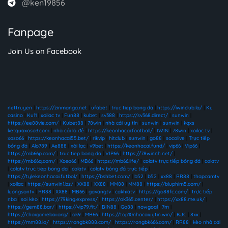
@ken19856
Fanpage
Join Us on Facebook
nettruyen
|
https://zinmanga.net
|
ufabet
|
truc tiep bong da
|
https://iwinclub.la/
|
Ku
casino
|
Ku11
|
xoilac tv
|
Fun88
|
kubet
|
sv388
|
https://sv368.direct/
|
sunwin
|
https://ee88vie.com/
|
Kubet88
|
78win
|
nhà cái uy tín
|
sunwin
|
sunwin
|
kqxs
ketquaxoso3.com
|
nhà cái lô đề
|
https://keonhacai.football/
|
IWIN
|
78win
|
xoilac tv
|
xoso66
|
https://keonhacai55.bet/
|
rikvip
|
hitclub
|
sunwin
|
go88
|
socolive
|
Trực tiếp
bóng đá
|
Alo789
|
Ae888
|
xôi lạc
|
v9bet
|
https://keonhacai.fund/
|
vip66
|
Vip66
|
https://mb66p.com/
|
truc tiep bong da
|
VIP66
|
https://78winnh.net/
|
https://mb66q.com/
|
Xoso66
|
MB66
|
https://mb66.life/
|
colatv trực tiếp bóng đá
|
colatv
|
colatv truc tiep bong da
|
colatv
|
colatv bóng đá trực tiếp
|
https://tylekeonhacai.futbol/
|
https://bshbet.com/
|
b52
|
b52
|
xx88
|
RR88
|
thapcamtv
|
xoilac
|
https://sunwin1.bz/
|
XX88
|
XX88
|
MM88
|
MM88
|
https://bluphim5.com/
|
luongsontv
|
RR88
|
XX88
|
MB66
|
gavangtv
|
cakhiatv
|
https://go88fc.com/
|
trực tiếp
nba
|
soi kèo
|
https://79king.express/
|
https://ok365.center/
|
https://xx88.me.uk/
|
https://gem88.bar/
|
https://vip79.fit/
|
BIN88
|
Go88
|
nowgoal
|
7m
|
https://choigamebai.org/
|
ok9
|
MB66
|
https://top10nhacaiuytin.win/
|
KJC
|
8xx
|
https://mm88.io/
|
https://rongbk888.com/
|
https://rongbk666.com/
|
RR88
|
kèo nhà cái