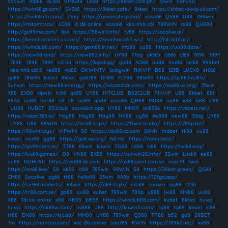
555win
|
mb88
|
AO88
|
KING88
|
LX88
|
https://8kbet.com.ph/
|
33win
|
nohu90
|
https://twin68.gr.com/
|
SV368
|
https://8kbet.cafe/
|
8kbet
|
https://shbet-okvip.uk.com/
|
https://on68info.com/
|
77ag
|
https://gavangtv.global/
|
xoso66
|
QS88
|
U88
|
789win
|
https://mitomtv.cx/
|
LC88
|
lô đề online
|
xoso66
|
kèo nhà cái
|
789WIN
|
rs88
|
QH888
|
http://go99me.com/
|
8xx
|
https://58win1.info/
|
tv88
|
https://socolive.ai/
|
https://keonhacai555.us.com/
|
https://keonhacai55.ws/
|
http://hitclub1.ac/
|
https://iwinclub8.com/
|
https://gem88.in.net/
|
mb88
|
uu88
|
https://uu88.date/
|
https://new88.land/
|
https://new882.info/
|
UY88
|
77ag
|
ok365
|
G666
|
c168
|
789k
|
789F
|
789F
|
789F
|
789F
|
nổ hũ
|
https://kqbd.gg/
|
go88
|
AD88
|
au88
|
mu88
|
luck8
|
999bet
|
kèo nhà cái 5
|
red88
|
vic88
|
OKWINTV
|
luckywin
|
RIKVIP
|
B52
|
123B
|
LUCK8
|
st666
|
go88
|
78WIN
|
kubet
|
8kbet
|
ga6789
|
DN88
|
FLY88
|
98WIN
|
https://qs88.health/
|
Sunwin
|
https://new88.energy/
|
https://viscard.de.com/
|
https://ea88.us.org/
|
33win
|
X88
|
EX88
|
vipwin
|
tr88
|
qs88
|
UY88
|
HITCLUB
|
B52CLUB
|
RIKVIP
|
U88
|
8kbet
|
88I
|
88AA
|
uu88
|
bet88
|
s8
|
s8
|
ao88
|
qh88
|
xoso66
|
QH88
|
MU88
|
uy88
|
x88
|
lv88
|
lc88
|
UU88
|
HUBET
|
B52club
|
xoso66vn.app
|
UY88
|
MM99
|
ok8386
|
https://vsbetz.net/
|
https://vsbet365.io/
|
Hay88
|
Hay88
|
Hay88
|
NK88
|
uy88
|
Ae888
|
new88
|
33ag
|
UY88
|
UY88
|
U88
|
98WIN
|
https://luck8.style/
|
https://13win.studio/
|
https://789p.biz/
|
https://98win.toys/
|
VIPWIN
|
S8
|
https://siu88.co.com
|
88NN
|
thabet
|
tk88
|
uu88
|
kubet
|
mu88
|
gg88
|
https://go8.ae.org/
|
Nổ Hũ
|
https://nohu.best/
|
https://go99.com.se/
|
TT88
|
68win
|
kuwin
|
TG88
|
LX88
|
lv88
|
https://luck8.esq/
|
https://luck8.games/
|
O8
|
VN88
|
EX88
|
https://sunwin20.info/
|
32win
|
Luck8
|
ee88
|
uu88
|
NOHU90
|
https://red88.de.com
|
https://uk88sport.com.se
|
max79
|
llwin
|
https://on68.live/
|
S8
|
kk55
|
lc88
|
789win
|
98WIN
|
S8
|
https://28bet.green/
|
QS88
|
CM88
|
Socolive
|
pg66
|
tt88
|
hello88
|
23win
|
888b
|
https://123ga.app/
|
https://sv368.markets/
|
68win
|
https://ok9.style/
|
mb88
|
sunwin
|
qq88
|
123b
|
https://rr88.com.se/
|
go88
|
uu88
|
kubet
|
789win
|
789p
|
u888
|
jw88
|
XIN88
|
uu88
|
X88
|
Tài xỉu online
|
x88
|
KK55
|
bl555
|
https://iwinclub88.cam/
|
kubet
|
8kbet
|
huvip
|
huvip
|
https://nk88w.com/
|
sv888
|
J88
|
http://kuwinfi.com/
|
tg88
|
tg88
|
kkwin
|
lc88
|
tr88
|
DN88
|
https://kjc.ad/
|
MM88
|
UY88
|
789win
|
QS88
|
TR88
|
b52
|
go8
|
28BET
|
7m
|
https://xemtiso.com/
|
xóc đĩa online
|
sao789
|
KWIN
|
https://789k2.net/
|
xx88
|