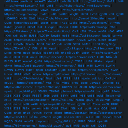
xx88.forex
|
jeetbuzz
|
wicket71
|
khela88
|
babu88
|
bd9
|
https://tr88.food/
|
Go99
|
UY88
|
https://rikvip88.cn.com/
|
h19
|
uu88
|
https://kubetmb.org/
|
mm88.yokohama
|
https://jun88media.com/
|
98win
|
sunwin
|
https://789club.meme/
|
https://tatarayume.org/
|
mu88
|
uu88
|
ae888
|
king88
|
UY88
|
LV88
|
QS88
|
x88
|
QS88
|
NOHU90
|
XN88
|
S666
|
https://nohu90-s.com/
|
https://sunwin20.health/
|
haywin
|
UU88
|
https://uu88.dog/
|
8xbet
|
TK88
|
TK88
|
Luck8
|
https://uu88sh.com/
|
VIPWIN
|
Kubet
|
good88
|
8kbet
|
KJC
|
Lucky88
|
789win
|
GK88
|
https://ok9.training/
|
c168
|
https://c168.stream/
|
https://78win.productions/
|
OK9
|
c168
|
23win
|
mb88
|
s666
|
AD88
|
XX8
|
xx8
|
ad88
|
BJ88
|
ALO789
|
king88
|
uu88
|
https://qs888.it.com/
|
bgd66
|
sunwin
|
AO88
|
https://xoso66a.uk.com/
|
https://nk88.food/
|
789win
|
win55
|
kubet
|
88vbet
|
LV88
|
KKWIN
|
32WIN
|
AO88
|
WinAZ
|
xx8
|
ad88
|
SC88
|
MM88
|
RR88 Đăng Nhập
|
https://33winf.fun/
|
C168
|
dn88
|
vipwin
|
http://qs88.spot/
|
https://lx886.casino/
|
Z188
|
DN88
|
rikvip
|
go88
|
hitclub
|
kèo nhà cái
|
nhà cái uy tín
|
8xbet
|
https://c168com.vip/
|
dn88
|
nk88
|
tt88
|
ao88
|
https://88vv.help/
|
https://789winn.click/
|
LC88
|
NHÀ CÁI
BL555
|
KJC
|
xoso66
|
QH88
|
https://kuwinss.com/
|
TG88
|
UU88
|
88kbet
|
vipwin
|
okwin
|
https://dn88tips.com/
|
https://789winn.tech/
|
fb88
|
xx88
|
LLWIN
|
LLWIN
|
LLWIN
|
LLWIN
|
kubet
|
qq88
|
Cakhiatv
|
uy88
|
nổ hũ
|
https://78win.jpn.com/
|
33win
|
kuwin
|
88AA
|
st666
|
vipwin
|
https://zqs88.com/
|
https://o8.dance/
|
https://o8.claims/
|
U888
|
https://78win.holiday/
|
78win
|
c168
|
EX88
|
nk88
|
vipwin
|
cakhiatv
|
OKFUN
|
88JBET
|
https://tg88.miami/
|
VN6
|
F168
|
mb88
|
TP88
|
qq88
|
789BET
|
OPEN88
|
s8
|
https://28bet.it.com/
|
https://789bet.ac/
|
KUWIN
|
s8
|
AO88
|
https://kuwin.mex.com/
|
vipwin
|
https://lv88.ph/
|
33WIN
|
79KING
|
phimmoi
|
https://mm88.tax/
|
go88
|
98win
|
XX88
|
XX88
|
ON68
|
F8BET
|
S666
|
ee88
|
88VV
|
dn88
|
lv88
|
ao88
|
luck8
|
Tài xỉu md5
|
ee88
|
https://keobongda.uk.net/
|
https://qs88.sh/
|
NOHU
|
go99
|
Tài xỉu md5
|
King88
|
qh88
|
nổ hũ
|
lv88
|
nk88
|
https://open88.io/
|
98win
|
QS88
|
s8
|
33win
|
on68
|
RR88
|
XX88
|
EX88
|
789K
|
sunwin
|
lv88
|
CM88
|
33win
|
f168
|
xx8
|
ad88
|
rtzz
|
GO8
|
LV88
|
QS88
|
qh88
|
qh88
|
789win
|
98win
|
8kbet
|
https://8kbet.cz/
|
https://8kbetgroup.org/
|
https://8kbet.fit/
|
Nổ Hũ
|
789WIN
|
king88
|
nhà cái 8KBET
|
AD88
|
XX8
|
abcvip
|
febet
|
KQBD
|
Go88
|
max79
|
thapcam
|
https://gg888.info/
|
GG88
|
ON68
|
open88
|
https://789winn.games/
|
https://s8top.win/
|
go8
|
kk55
|
ad88
|
xx8
|
QQ88
|