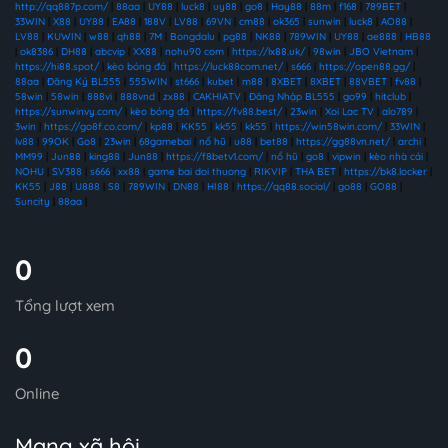
http://qq887p.com/
|
88aa
|
UY88
|
luck8
|
uy88
|
go8
|
Hay88
|
88m
|
f168
|
789BET
|
33WIN
|
X88
|
UY88
|
EA88
|
188V
|
LV88
|
69VN
|
cm88
|
ok365
|
sunwin
|
luck8
|
AO88
|
LV88
|
KUWIN
|
w88
|
qh88
|
7M
|
Bongdalu
|
pg88
|
NK88
|
789WIN
|
UY88
|
ae888
|
HB88
|
ok8386
|
DH88
|
abcvip
|
XX88
|
nohu90 com
|
https://lx88.uk/
|
98win
|
JBO Vietnam
|
https://hi88.spot/
|
kèo bóng đá
|
https://luck88com.net/
|
s666
|
https://open88.gg/
|
88aa
|
Đăng Ký BL555
|
555WIN
|
st666
|
kubet
|
m88
|
8XBET
|
8XBET
|
88VBET
|
fv88
|
58win
|
58win
|
888vi
|
888vnd
|
zx88
|
CAKHIATV
|
Đăng Nhập BL555
|
go99
|
hitclub
|
https://sunwinvy.com/
|
kèo bóng đá
|
https://fv88.best/
|
23win
|
Xoi Lac TV
|
alo789
|
3win
|
https://go8f.co.com/
|
kp88
|
KK55
|
kk55
|
kk55
|
https://win58win.com/
|
33WIN
|
lv88
|
99OK
|
Go8
|
23win
|
68gamebai
|
nổ hũ
|
u88
|
bet88
|
https://gg88vn.net/
|
archi
|
MM99
|
Jun88
|
king88
|
Jun88
|
https://f8betv1.com/
|
nổ hũ
|
go8
|
vipwin
|
kèo nhà cái
|
NOHU
|
SV388
|
s666
|
xx88
|
game bai doi thuong
|
RIKVIP
|
THA BET
|
https://bk8.locker
|
KK55
|
J88
|
U888
|
S8
|
789WIN
|
DN88
|
HI88
|
https://qq88.social/
|
go88
|
GO88
|
Suncity
|
88aa
|
0
Tổng lượt xem
0
Online
Mạng xã hội