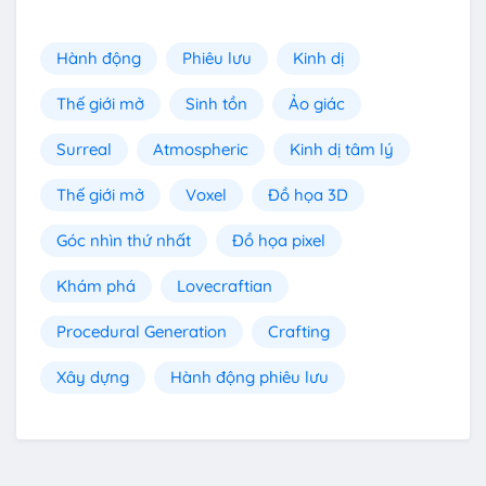
Hành động
Phiêu lưu
Kinh dị
Thế giới mở
Sinh tồn
Ảo giác
Surreal
Atmospheric
Kinh dị tâm lý
Thế giới mở
Voxel
Đồ họa 3D
Góc nhìn thứ nhất
Đồ họa pixel
Khám phá
Lovecraftian
Procedural Generation
Crafting
Xây dựng
Hành động phiêu lưu