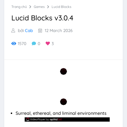
Trang chủ
Games
Lucid Blocks
Lucid Blocks v3.0.4
bởi
Cab
12 March 2026
1570
0
3
Surreal, ethereal, and liminal environments