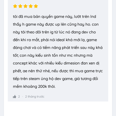
tôi đã mua bản quyền game này, lướt trên lnd
thấy h game này được up lên cũng hay ho. con
này tôi theo dõi trên ig từ lúc nó đang dev cho
đến khi ra mắt, phải nói ideal khá mới lạ, game
đáng chơi và có tiềm năng phát triển sau này khá
tốt; con này kiểu sinh tồn như mc nhưng mà
concept khác với nhiều kiểu dimesion đan xen dị
phết, ae nên thử nhé, nếu được thì mua game trực
tiếp trên steam ủng hộ dev game, giá tương đối
mềm khoảng 200k thôi.
2
2 tháng trước