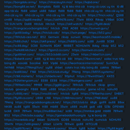
https://bongdalu.army/
|
https://nhacaiuytin.moi/
|
https://kqbd.one/
|
https://bong88.se.net/
|
Bongdalu
|
fb88
|
tỷ lệ kèo nhà cái
|
trang cá cược uy tín
|
lô đề
|
app tài xỉu
|
fb88
|
vsbet
|
uk88
|
fabet
|
fb88
|
fb88
|
fb88
|
nhà cái uy tín
|
nhà cái uy tín
|
nhà cái uy tín
|
nhà cái uy tín
|
nhà cái uy tín
|
nhà cái uy tín
|
https://7mcn.voto/
|
QS88
|
cm88
|
https://qq88.media/
|
https://ok99678.com/
|
77win
|
88XX
|
Rikvip
|
V9Bet
|
SC88
|
TẢI SUN WIN
|
Da88
|
Hitclub
|
Hitclub
|
https://ok9.watch/
|
https://fly88.deal/
|
https://trangcacuocbongda.bio/
|
hitclub
|
Z188
|
AO88
|
https://sunwin.guru/
|
https://go88.baby/
|
https://hitclub.cab/
|
https://iwin.page/
|
https://b52.you/
|
https://789club-ceo.net/
|
B52
|
Gemwin
|
rikvip
|
sunwin
|
https://keonhacai55.mobile/
|
https://hi88.chat/
|
https://ok9.press/
|
https://hi88fz.com/
|
sc88
|
Jun88
|
SC88
|
https://sc88.day/
|
SC88
|
SUNWIN
|
8DAY
|
188BET
|
NOHUWIN
|
8day
|
rikvip
|
b52
|
b52
|
https://hello88.kitchen/
|
https://1gom2.co.com/
|
https://bomwin.cn.com/
|
https://go88net.com/
|
https://b52club68.com/
|
23win
|
https://rikbet1.cn.com/
|
https://8xbetlt.com/
|
m88
|
tỷ lệ kèo nhà cái
|
88I
|
https://78winni.net/
|
xoilac trực tiếp
bóng đá
|
xoso66
|
Socolive
|
8XX
|
Vip66
|
https://keonhacai.international/
|
SumClub
|
IWIN68
|
https://79king1.fun/
|
uy88
|
shbet
|
colatv trực tiếp bóng đá
|
cakhia
|
789bet
|
https://ea88.bio/
|
F168
|
https://b52club.study/
|
79king
|
https://bl555.systems/
|
https://c168.markets/
|
https://shbetk.net/
|
90phut
|
https://78win01.bet/
|
KK55
|
https://92lotterycom.us/
|
EE88
|
EE88
|
https://78wingenz.com/
|
jun88
|
https://789bets.biz/
|
MM88
|
https://gg88.guru/
|
789club
|
789club
|
rikvip
|
gmnc
|
hitclub
|
gavangtv
|
FB88
|
fb88
|
u888
|
https://u888.photo/
|
game nổ hũ
|
nohu90
|
https://u888j.net/
|
https://vnsc88.net/
|
hitclub
|
tg88
|
https://789bethp.com/
|
SHBET
|
https://fly88.co.com/
|
U888
|
c168
|
https://c168mov.com/
|
https://f168.dad/
|
uu88
|
79king
|
https://trangcadobongda.uk.net/
|
https://b52club.to
|
68gb
|
go99
|
au88
|
88xx
|
NK88
|
au88
|
tg88
|
33win
|
tt88
|
mb88
|
33win
|
u888
|
mu88
|
go8
|
x88
|
123b
|
OPEN88
|
luck8
|
OK9
|
789win
|
https://mu88bet.live/
|
sc88
|
https://mmlive.gold
|
mb88
|
789win
|
B52
|
https://hitclubx.supply/
|
https://gamebaidoithuong.la
|
ty le bong da
|
https://moviekids.org/
|
8kbet
|
SUNWIN
|
GO88
|
hitclub
|
nohu90
|
sumclub
|
NOHU90
|
33WIN
|
https://x88.green/
|
shbet
|
LLWIN
|
789win
|
go88
|
HITCLUB
|
https://qq8876.net/
|
https://789win8.casino/
|
98win
|
tg88
|
kubet
|
https://fly88.legal/
|