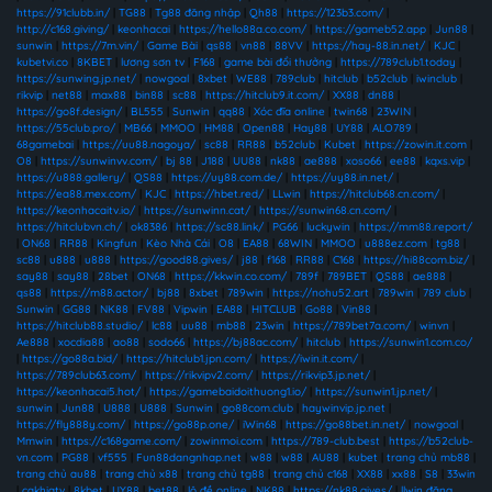
https://91clubb.in/
|
TG88
|
Tg88 đăng nhập
|
Qh88
|
https://123b3.com/
|
http://c168.giving/
|
keonhacai
|
https://hello88a.co.com/
|
https://gameb52.app
|
Jun88
|
sunwin
|
https://7m.vin/
|
Game Bài
|
qs88
|
vn88
|
88VV
|
https://hay-88.in.net/
|
KJC
|
kubetvi.co
|
8KBET
|
lương sơn tv
|
F168
|
game bài đổi thưởng
|
https://789club1.today
|
https://sunwing.jp.net/
|
nowgoal
|
8xbet
|
WE88
|
789club
|
hitclub
|
b52club
|
iwinclub
|
rikvip
|
net88
|
max88
|
bin88
|
sc88
|
https://hitclub9.it.com/
|
XX88
|
dn88
|
https://go8f.design/
|
BL555
|
Sunwin
|
qq88
|
Xóc đĩa online
|
twin68
|
23WIN
|
https://55club.pro/
|
MB66
|
MMOO
|
HM88
|
Open88
|
Hay88
|
UY88
|
ALO789
|
68gamebai
|
https://uu88.nagoya/
|
sc88
|
RR88
|
b52club
|
Kubet
|
https://zowin.it.com
|
O8
|
https://sunwinvv.com/
|
bj 88
|
J188
|
UU88
|
nk88
|
ae888
|
xoso66
|
ee88
|
kqxs.vip
|
https://u888.gallery/
|
QS88
|
https://uy88.com.de/
|
https://uy88.in.net/
|
https://ea88.mex.com/
|
KJC
|
https://hbet.red/
|
LLwin
|
https://hitclub68.cn.com/
|
https://keonhacaitv.io/
|
https://sunwinn.cat/
|
https://sunwin68.cn.com/
|
https://hitclubvn.ch/
|
ok8386
|
https://sc88.link/
|
PG66
|
luckywin
|
https://mm88.report/
|
ON68
|
RR88
|
Kingfun
|
Kèo Nhà Cái
|
O8
|
EA88
|
68WIN
|
MMOO
|
u888ez.com
|
tg88
|
sc88
|
u888
|
u888
|
https://good88.gives/
|
j88
|
f168
|
RR88
|
C168
|
https://hi88com.biz/
|
say88
|
say88
|
28bet
|
ON68
|
https://kkwin.co.com/
|
789f
|
789BET
|
QS88
|
ae888
|
qs88
|
https://m88.actor/
|
bj88
|
8xbet
|
789win
|
https://nohu52.art
|
789win
|
789 club
|
Sunwin
|
GG88
|
NK88
|
FV88
|
Vipwin
|
EA88
|
HITCLUB
|
Go88
|
Vin88
|
https://hitclub88.studio/
|
lc88
|
uu88
|
mb88
|
23win
|
https://789bet7a.com/
|
winvn
|
Ae888
|
xocdia88
|
ao88
|
sodo66
|
https://bj88ac.com/
|
hitclub
|
https://sunwin1.com.co/
|
https://go88a.bid/
|
https://hitclub1.jpn.com/
|
https://iwin.it.com/
|
https://789club63.com/
|
https://rikvipv2.com/
|
https://rikvip3.jp.net/
|
https://keonhacai5.hot/
|
https://gamebaidoithuong1.io/
|
https://sunwin1.jp.net/
|
sunwin
|
Jun88
|
U888
|
U888
|
Sunwin
|
go88com.club
|
haywinvip.jp.net
|
https://fly888y.com/
|
https://go88p.one/
|
iWin68
|
https://go88bet.in.net/
|
nowgoal
|
Mmwin
|
https://c168game.com/
|
zowinmoi.com
|
https://789-club.best
|
https://b52club-
vn.com
|
PG88
|
vf555
|
Fun88dangnhap.net
|
w88
|
w88
|
AU88
|
kubet
|
trang chủ mb88
|
trang chủ au88
|
trang chủ x88
|
trang chủ tg88
|
trang chủ c168
|
XX88
|
xx88
|
S8
|
33win
|
cakhiatv
|
8kbet
|
UY88
|
bet88
|
lô đề online
|
NK88
|
https://nk88.gives/
|
llwin đăng