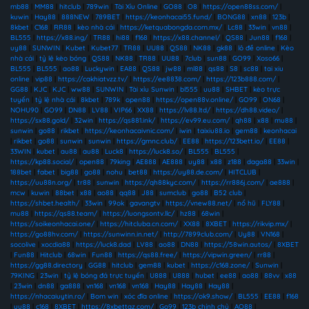
mb88
|
MM88
|
hitclub
|
789win
|
Tài Xỉu Online
|
GO88
|
O8
|
https://open88ss.com/
|
kuwin
|
Hay88
|
888NEW
|
789BET
|
https://keonhacai55.fund/
|
BONG88
|
xn88
|
123b
|
8kbet
|
C168
|
RR88
|
kèo nhà cái
|
https://ketquabongda.com.mx/
|
Lc88
|
33win
|
vn88
|
BL555
|
https://x88.ing/
|
TR88
|
hi88
|
f168
|
https://x88.channel/
|
QS88
|
Jun88
|
f168
|
uy88
|
SUNWIN
|
Kubet
|
Kubet77
|
TR88
|
UU88
|
QS88
|
NK88
|
gk88
|
lô đề online
|
Kèo
nhà cái
|
tỷ lệ kèo bóng
|
QS88
|
NK88
|
TR88
|
UU88
|
7club
|
sun88
|
GO99
|
Xoso66
|
BL555
|
BL555
|
ao88
|
Luckywin
|
EA88
|
QS88
|
jw88
|
ml88
|
qs88
|
S8
|
sc88
|
tai xiu
online
|
vip88
|
https://cakhiatvzz.tv/
|
https://ee8838.com/
|
https://123b888.com/
|
GG88
|
KJC
|
KJC
|
ww88
|
SUNWIN
|
Tài xỉu Sunwin
|
bl555
|
uu88
|
SHBET
|
kèo trực
tuyến
|
tỷ lệ nhà cái
|
8kbet
|
789k
|
open88
|
https://open88v.online/
|
GO99
|
ON68
|
NOHU90
|
GO99
|
DN88
|
LV88
|
VIP66
|
XX88
|
https://lv88.ltd/
|
https://dh88.video/
|
https://sx88.gold/
|
32win
|
https://qs881.ink/
|
https://ev99.eu.com/
|
qh88
|
x88
|
mu88
|
sunwin
|
go88
|
rikbet
|
https://keonhacaivnic.com/
|
iwin
|
taixiu88.io
|
gem88
|
keonhacai
|
rikbet
|
go88
|
sunwin
|
sunwin
|
https://gmnc.club/
|
EE88
|
https://123bett.io/
|
EE88
|
33WIN
|
kubet
|
au88
|
au88
|
Luck8
|
https://luck8.so/
|
BL555
|
BL555
|
https://kp88.social/
|
open88
|
79king
|
AE888
|
AE888
|
uy88
|
x88
|
z188
|
daga88
|
33win
|
188bet
|
fabet
|
big88
|
go88
|
nohu
|
bet88
|
https://uy88.de.com/
|
HITCLUB
|
https://uu88n.org/
|
tr88
|
sunwin
|
https://qh88kyc.com/
|
https://rr886j.com/
|
ae888
|
mcw
|
kuwin
|
88bet
|
x88
|
ao88
|
qq88
|
J88
|
sumclub
|
go88
|
B52 club
|
https://shbet.health/
|
33win
|
99ok
|
gavangtv
|
https://vnew88.net/
|
nổ hũ
|
FLY88
|
mu88
|
https://qs88.team/
|
https://luongsontv.llc/
|
hz88
|
68win
|
https://soikeonhacai.one/
|
https://hitcluba.cn.com/
|
XX88
|
8XBET
|
https://rikvip.mx/
|
https://go88hv.com/
|
https://sunwinn.in.net/
|
http://7899club.com/
|
Uy88
|
VN168
|
socolive
|
xocdia88
|
https://luck8.dad
|
LV88
|
ao88
|
DN88
|
https://58win.autos/
|
8XBET
|
Fun88
|
Hitclub
|
68win
|
Fun88
|
https://qs88.free/
|
https://vipwin.green/
|
rr88
|
https://gg88.directory
|
GG88
|
hitclub
|
gem88
|
kubet
|
https://c168.zone/
|
Sunwin
|
79KING
|
23win
|
tỷ lệ bóng đá trực tuyến
|
U888
|
U888
|
hubet
|
ee88
|
ao88
|
88vv
|
x88
|
23win
|
dn88
|
ga888
|
vn168
|
vn168
|
vn168
|
Hay88
|
Hay88
|
Hay88
|
https://nhacaiuytin.ro/
|
Bom win
|
xóc đĩa online
|
https://ok9.show/
|
BL555
|
EE88
|
f168
|
uu88
|
c168
|
8XBET
|
https://8xbettaz.com/
|
Go99
|
123b chính chủ
|
AO88
|