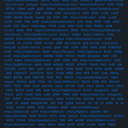
https://rakhoitv.network/
|
alo789
|
GG88
|
Go88
|
LC88
|
789bet.tv
|
game bài đổi thưởng
|
kèo nhà cái 5
|
Luckywin
|
https://mobamonster.com/
|
https://on68i.com/
|
PG99
|
PG88
|
BET88
|
123bet
|
go88
|
go88
|
789bet
|
https://kubet773.com/
|
https://kubetqw.com/
|
https://mu886.pizza/
|
F168
|
ok8386
|
LX88
|
lương sơn tv
|
SV66
|
NK88
|
Luck8
|
Luck8
|
DN88
|
Bet88
|
Bet88
|
new88
|
O8
|
cf789
|
f168
|
https://on68c.com/
|
cm88
|
Jun88
|
JW88
|
cm88
|
F168
|
on68
|
https://taixiuonline.direct
|
w88
|
rikvip
|
HZ88
|
LX88
|
u888
|
jw88
|
lv88
|
98win
|
ml88.vegas
|
VIP66
|
mv66
|
ml88
|
luck8
|
S666
|
789bet
|
qq88
|
Sunwin
|
8kbet
|
MK8
|
https://cakhiatv.express/
|
39bet
|
https://nhacaiuytin88.ae.org/
|
nohu90 com
|
https://go88club.ru.com/
|
kingfun
|
thabet
|
https://kqbd.mx
|
PG88
|
ok8386
|
https://cakhiatv365.com/
|
nowgoal
|
https://keonhacai5.ru.com/
|
EE88
|
nohu90
|
7m
|
LUCK8
|
NK88
|
sunwin
|
u888
|
kèo nhà cái
|
tỷ lệ cá cược
|
trang cá độ
bóng đá
|
tỷ lệ kèo nhà cái
|
sunwin
|
go88
|
cf68
|
cm88
|
u888
|
u888
|
qh88
|
KUBET88
|
UU88
|
https://on682.com/
|
Na99
|
https://llwin.you/
|
https://gg88.you/
|
BJ88
|
SV888
|
luck8
|
https://gk88-z1.com/
|
ok8386
|
ON68
|
789win
|
TK688
|
bongdalu
|
fb88
|
m88
|
win55
|
86bet
|
https://go88v2.net/
|
qs88
|
GG88
|
lv88
|
https://new88pm.com/
|
On68
|
https://gg88fun.com
|
go88
|
U888
|
Hello88
|
ABC88
|
VIPWIN
|
78WIN
|
MK8
|
on68
|
s66
|
XOSO66
|
LUCK8
|
88M
|
uy88
|
mb88
|
QS88
|
ST666
|
DN88
|
GO99
|
KO66
|
QS88
|
ok8386
|
S666
|
CAKHIATV
|
SOCOLIVE
|
33win
|
mu88
|
MB66
|
cf68
|
MK8
|
LV88
|
LV88
|
79king
|
88AA
|
BET88
|
bj88
|
888VND
|
TG88
|
188V
|
98WIN
|
https://keobongda.com/
|
febet
|
haywin
|
789club
|
go88
|
33win
|
O8
|
https://hi88.tours/
|
36WIN
|
EA88
|
8US
|
Motchill
|
TDTC
|
TD88
|
TD88
|
VLXX
|
Sex Việt
|
Heovl
|
JAV HD
|
VLXX
|
Nohu
|
NOHU
|
23win
|
KK55
|
KK55
|
BL555
|
luck8
|
123b
|
ko66
|
https://hay88.org.uk/
|
BL555
|
luongsontv
|
qh88
|
789win
|
go99
|
mu88
|
bj88
|
uu88
|
DN88
|
CM88
|
bj88
|
https://xoilactv.llc/
|
luongsontv
|
OK9
|
8XBET
|
https://79king.capital/
|
shbet
|
Fun88 Thai
|
XOSO66
|
LUCKY88
|
S8
|
U888
|
dn88
|
s8
|
ae888
|
bong da 365
|
J88
|
tt88
|
QQ88
|
Sunwin
|
O8
|
O8
|
s8
|
AU88
|
s8
|
s8
|
Hubet
|
Win55
|
MM88
|
XN88
|
Cakhiatv
|
HM88
|
https://u8888.house/
|
https://e68win.net
|
ev99
|
https://c168.buzz/
|
https://fly88.in/
|
open88
|
188V
|
https://S8.today
|
NK88
|
BL555
|
KK55
|
88aa
|
Sunwin
|
https://b52club14.com/
|
KUWIN
|
NOHU
|
789win
|
https://gavangtvv.cc/
|
C168
|
lx88
|
Ae888
|
https://8xbet1.co.com/
|
https://8xbet8x.it.com/
|
98win
|
68win
|
88AA
|
AO88
|
GO99
|
LLWIN
|
GG88
|
F8BET
|