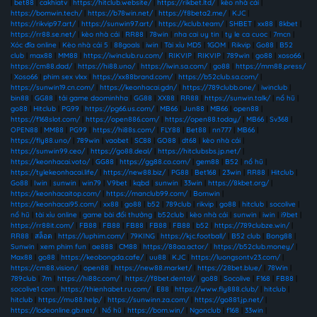
|
bet88
|
cakhiatv
|
https://hitclub.website/
|
https://rikbet.ltd/
|
kèo nhà cái
|
https://bomwin.tech/
|
https://b78win.net/
|
https://f8beta2.me/
|
KJC
|
https://rikvip97.art/
|
https://sunwin97.art/
|
https://kclub.team/
|
SHBET
|
xx88
|
8kbet
|
https://rr88.se.net/
|
kèo nhà cái
|
RR88
|
78win
|
nha cai uy tin
|
ty le ca cuoc
|
7mcn
|
Xóc đĩa online
|
Kèo nhà cái 5
|
88goals
|
iwin
|
Tài xỉu MD5
|
1GOM
|
Rikvip
|
Go88
|
B52
club
|
max88
|
MM88
|
https://iwinclub.ru.com/
|
RIKVIP
|
RIKVIP
|
789win
|
go88
|
xoso66
|
https://cm88.dad/
|
https://hi88.uno/
|
https://iwin.sa.com/
|
go88
|
https://mm88.press/
|
Xoso66
|
phim sex vlxx
|
https://xx88brand.com/
|
https://b52club.sa.com/
|
https://sunwin19.cn.com/
|
https://keonhacai.gdn/
|
https://789clubb.one/
|
iwinclub
|
bin88
|
GG88
|
tải game daominhha
|
GG88
|
XX88
|
RR88
|
https://sunwin.talk/
|
nổ hũ
|
go88
|
Hitclub
|
PG99
|
https://pg66.us.com/
|
MB66
|
Jun88
|
MB66
|
open88
|
https://f168slot.com/
|
https://open886.com/
|
https://open88.today/
|
MB66
|
Sv368
|
OPEN88
|
MM88
|
PG99
|
https://hi88s.com/
|
FLY88
|
Bet88
|
nn777
|
MB66
|
https://fly88.uno/
|
789win
|
vaobet
|
SC88
|
GO88
|
dt68
|
kèo nhà cái
|
https://sunwin99.ceo/
|
https://go88.deal/
|
https://hitclubsbs.jp.net/
|
https://keonhacai.voto/
|
GG88
|
https://gg88.co.com/
|
gem88
|
B52
|
nổ hũ
|
https://tylekeonhacai.life/
|
https://new88.biz/
|
PG88
|
Bet168
|
23win
|
RR88
|
Hitclub
|
Go88
|
Iwin
|
sunwin
|
win79
|
V9bet
|
kqbd
|
sunwin
|
33win
|
https://8kbet.org/
|
https://keonhacaitop.com/
|
https://manclub99.com/
|
Bomwin
|
https://keonhacai95.com/
|
xx88
|
go88
|
b52
|
789club
|
rikvip
|
go88
|
hitclub
|
socolive
|
nổ hũ
|
tài xỉu online
|
game bài đổi thưởng
|
b52club
|
kèo nhà cái
|
sunwin
|
iwin
|
i9bet
|
https://rr88it.com/
|
FB88
|
FB88
|
FB88
|
FB88
|
FB88
|
b52
|
https://789clubze.win/
|
RR88
|
สล็อต
|
https://luphim.com/
|
79KING
|
https://kjc.football/
|
B52 club
|
Bong88
|
Sunwin
|
xem phim fun
|
ae888
|
CM88
|
https://88aa.actor/
|
https://b52club.money/
|
Max88
|
go88
|
https://keobongda.cafe/
|
uu88
|
KJC
|
https://luongsontv23.com/
|
https://cm88.vision/
|
open88
|
https://new88.market/
|
https://28bet.blue/
|
78Win
|
789club
|
7m
|
https://hi88c.com/
|
https://f8bet.dental/
|
go88
|
Socolive
|
F168
|
FB88
|
socolive1 com
|
https://thienhabet.ru.com/
|
E88
|
https://www.fly888.club/
|
hitclub
|
hitclub
|
https://mu88.help/
|
https://sunwinn.za.com/
|
https://go881.jp.net/
|
https://lodeonline.gb.net/
|
Nổ hũ
|
https://bom.win/
|
Ngonclub
|
f168
|
33win
|