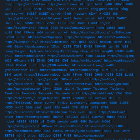
nhập
|
https://u888bet.live/
|
https://mm88t.dev/
|
s8
|
tg88
|
hz88
|
qs88
|
MB66
|
UU88
|
GO8
|
uu88
|
SC88
|
on68
|
BL555
|
BL555
|
BL555
|
BL555
|
cổng game hitclub
|
cổng
game sunwin
|
8XBET
|
8XBET
|
sunwin nổ hũ
|
thapcam
|
8DAY
|
KING88
|
j88
|
https://qs88.baby/
|
https://c168.guru/
|
uu88
|
hubet
|
sunwin
|
hi88
|
TX88
|
DABET
|
DA88
|
TA88
|
SIN88
|
11BET
|
VIN88
|
DU88
|
9bet
|
bu88
|
Oxbet
|
haywin
|
https://say88vn.site/
|
hitclub
|
99ok
|
https://sunwin29.com/
|
nohu
|
az888
|
ug88
|
ea88
|
S666
|
789win
|
s666
|
sunwin
|
sunwin
|
https://keonhacai5.boats/
|
sv368hn.com
|
SV388
|
Kubet
|
https://alo789apk.app/
|
https://hitclub1.guru/
|
https://b52.ventures/
|
https://luongson117.tv/
|
https://8kbettt.co/
|
lv88
|
qh88
|
GO99
|
nhatvip
|
vipwin
|
tr88
|
nk88
|
56win
|
hitclub.compare
|
123bet
|
QS88
|
TG88
|
DN88
|
789WIN
|
gem88
|
fb88
|
trang chủ go88
|
tỷ lệ kèo
|
kèo bóng đá hôm nay
|
rikvip
|
vin777
|
lucky88
|
mb88
|
ao88
|
TK88
|
https://ao88.uk.net/
|
https://xoso66a.co.com/
|
nk88
|
LUCK8
|
https://ao88y.top
|
6623
|
H19.com
|
tt88
|
DN88
|
OPEN88
|
C168
|
https://xx88.uk.com/
|
https://gg88se.com/
|
PG66
|
88kbet
|
uu88
|
https://lc88.website/
|
https://vipwin.luxury/
|
au88
|
grandpashabet
|
EE88
|
https://88i.mobile/
|
https://88m.ae.org/
|
88M
|
88M
|
AO88
|
88M
|
Luck8
|
https://88aa.technology
|
jw88
|
98Win
|
TG88
|
DH88
|
AO88
|
123B
|
Luck8
|
https://dn88s.net/
|
https://go8.onl/
|
OKWIN
|
ao88
|
x88
|
https://ao88.cx/
|
https://nk88.select/
|
tr88
|
nk88
|
uu88
|
https://vsbet.love/
|
https://soikeo.jpn.com/
|
https://gamebai.ae.org/
|
23win
|
GG88
|
LLWIN
|
Tieulamtv
|
Tieulamtv
|
Tieulamtv
|
Tieulamtv
|
Tieulamtv
|
Tieulamtv
|
Tieulamtv
|
vu88
|
https://hitclub88.net/
|
C168
|
S666
|
https://s666.holiday/
|
đá gà trực tiếp
|
RR99
|
Vaidebet
|
S8
|
socolive
|
tk88
|
S8
|
https://fv88.food/
|
86bet
|
sunwin
|
hitclub
|
Luongsontv
|
Luongsontv
|
EE88
|
BL555
|
KK55
|
KK55
|
S666
|
s666
|
vip66
|
123b
|
ee88
|
XX8
|
AD88
|
UY88
|
UY88
|
https://s88.za.com/
|
https://hz88site.com
|
123b
|
sv388
|
qs88
|
https://vsbet.link/
|
onbet
|
https://febetvip.it.com/
|
RIKVIP
|
HITCLUB
|
GO88
|
SUNWIN
|
fabet
|
net88
|
mubet
|
AE888
|
AE888
|
o8
|
ON68
|
sunwin
|
uu88
|
88M
|
Sunwin
|
KO66
|
https://alahlyg.sa.com/
|
789win
|
https://on686.com/
|
https://on683.com/
|
F8BET
|
https://keonhacai5.com/
|
s666
|
ok8386
|
https://tylekeo88s.com/
|
qq88
|
c168
|
33win
|
BET88
|
nổ hũ
|
onbet
|
b52club
|
QS88
|
FV88
|
https://xoilac.movie/
|