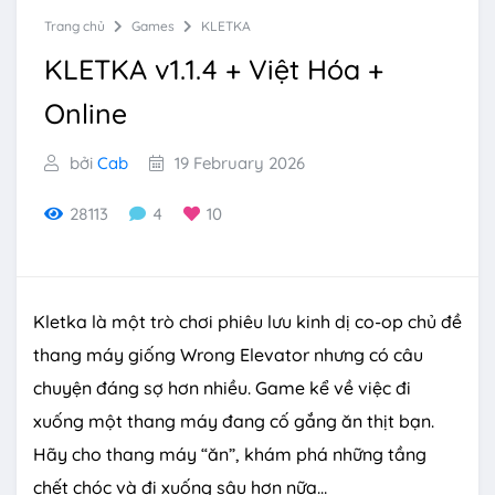
Trang chủ
Games
KLETKA
KLETKA v1.1.4 + Việt Hóa +
Online
bởi
Cab
19 February 2026
28113
4
10
Kletka là một trò chơi phiêu lưu kinh dị co-op chủ đề
thang máy giống Wrong Elevator nhưng có câu
chuyện đáng sợ hơn nhiều. Game kể về việc đi
xuống một thang máy đang cố gắng ăn thịt bạn.
Hãy cho thang máy “ăn”, khám phá những tầng
chết chóc và đi xuống sâu hơn nữa…