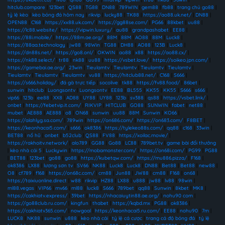
hitclub.compare
|
123bet
|
QS88
|
TG88
|
DN88
|
789WIN
|
gem88
|
fb88
|
trang chủ go88
|
tỷ lệ kèo
|
kèo bóng đá hôm nay
|
rikvip
|
lucky88
|
TK88
|
https://ao88.uk.net/
|
DN88
|
OPEN88
|
C168
|
https://xx88.uk.com/
|
https://gg88se.com/
|
PG66
|
88kbet
|
uu88
|
https://lc88.website/
|
https://vipwin.luxury/
|
au88
|
grandpashabet
|
EE88
|
https://88i.mobile/
|
https://88m.ae.org/
|
88M
|
88M
|
AO88
|
88M
|
Luck8
|
https://88aa.technology
|
jw88
|
98Win
|
TG88
|
DH88
|
AO88
|
123B
|
Luck8
|
https://dn88s.net/
|
https://go8.onl/
|
OKWIN
|
ao88
|
x88
|
https://ao88.cx/
|
https://nk88.select/
|
tr88
|
nk88
|
uu88
|
https://vsbet.love/
|
https://soikeo.jpn.com/
|
https://gamebai.ae.org/
|
23win
|
Tieulamtv
|
Tieulamtv
|
Tieulamtv
|
Tieulamtv
|
Tieulamtv
|
Tieulamtv
|
Tieulamtv
|
vu88
|
https://hitclub88.net/
|
C168
|
S666
|
https://s666.holiday/
|
đá gà trực tiếp
|
socolive
|
tk88
|
https://fv88.food/
|
86bet
|
sunwin
|
hitclub
|
Luongsontv
|
Luongsontv
|
EE88
|
BL555
|
KK55
|
KK55
|
S666
|
s666
|
vip66
|
123b
|
ee88
|
XX8
|
AD88
|
UY88
|
UY88
|
123b
|
sv388
|
qs88
|
https://vsbet.link/
|
onbet
|
https://febetvip.it.com/
|
RIKVIP
|
HITCLUB
|
GO88
|
SUNWIN
|
fabet
|
net88
|
mubet
|
AE888
|
AE888
|
o8
|
ON68
|
sunwin
|
uu88
|
88M
|
Sunwin
|
KO66
|
https://alahlyg.sa.com/
|
789win
|
https://on686.com/
|
https://on683.com/
|
F8BET
|
https://keonhacai5.com/
|
s666
|
ok8386
|
https://tylekeo88s.com/
|
qq88
|
c168
|
33win
|
BET88
|
nổ hũ
|
onbet
|
b52club
|
QS88
|
FV88
|
https://xoilac.movie/
|
https://rakhoitv.network/
|
alo789
|
GG88
|
Go88
|
LC88
|
789bet.tv
|
game bài đổi thưởng
|
kèo nhà cái 5
|
Luckywin
|
https://mobamonster.com/
|
https://on68i.com/
|
PG99
|
PG88
|
BET88
|
123bet
|
go88
|
go88
|
https://kubetqw.com/
|
https://mu886.pizza/
|
F168
|
ok8386
|
LX88
|
lương sơn tv
|
SV66
|
NK88
|
Luck8
|
Luck8
|
DN88
|
Bet88
|
Bet88
|
new88
|
O8
|
cf789
|
f168
|
https://on68c.com/
|
cm88
|
Jun88
|
JW88
|
cm88
|
F168
|
on68
|
https://taixiuonline.direct
|
w88
|
rikvip
|
HZ88
|
LX88
|
u888
|
jw88
|
lv88
|
98win
|
ml88.vegas
|
VIP66
|
mv66
|
ml88
|
luck8
|
S666
|
789bet
|
qq88
|
Sunwin
|
8kbet
|
MK8
|
https://cakhiatv.express/
|
39bet
|
https://nhacaiuytin88.ae.org/
|
nohu90 com
|
https://go88club.ru.com/
|
kingfun
|
thabet
|
https://kqbd.mx
|
PG88
|
ok8386
|
https://cakhiatv365.com/
|
nowgoal
|
https://keonhacai5.ru.com/
|
EE88
|
nohu90
|
7m
|
LUCK8
|
NK88
|
sunwin
|
u888
|
kèo nhà cái
|
tỷ lệ cá cược
|
trang cá độ bóng đá
|
tỷ lệ