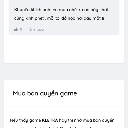
Khuyến khích anh em mua nhé :> con này chơi
cũng kinh phết , mỗi tội đồ họa hơi đau mắt tí
0
năm ngoái
Mua bản quyền game
Nếu thấy game
KLETKA
hay thì nhớ mua bản quyền