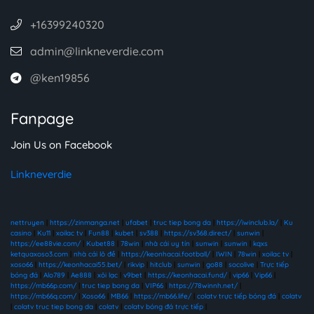
+16399240320
admin@linkneverdie.com
@ken19856
Fanpage
Join Us on Facebook
Linkneverdie
nettruyen
|
https://zinmanga.net
|
ufabet
|
truc tiep bong da
|
https://iwinclub.la/
|
Ku
casino
|
Ku11
|
xoilac tv
|
Fun88
|
kubet
|
sv388
|
https://sv368.direct/
|
sunwin
|
https://ee88vie.com/
|
Kubet88
|
78win
|
nhà cái uy tín
|
sunwin
|
sunwin
|
kqxs
ketquaxoso3.com
|
nhà cái lô đề
|
https://keonhacai.football/
|
IWIN
|
78win
|
xoilac tv
|
xoso66
|
https://keonhacai55.bet/
|
rikvip
|
hitclub
|
sunwin
|
go88
|
socolive
|
Trực tiếp
bóng đá
|
Alo789
|
Ae888
|
xôi lạc
|
v9bet
|
https://keonhacai.fund/
|
vip66
|
Vip66
|
https://mb66p.com/
|
truc tiep bong da
|
VIP66
|
https://78winnh.net/
|
https://mb66q.com/
|
Xoso66
|
MB66
|
https://mb66.life/
|
colatv trực tiếp bóng đá
|
colatv
|
colatv truc tiep bong da
|
colatv
|
colatv bóng đá trực tiếp
|