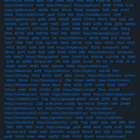
kèo nhà cái
|
sunwin
|
go88
|
cf68
|
cm88
|
u888
|
u888
|
qh88
|
KUBET88
|
UU88
|
https://on682.com/
|
Na99
|
https://llwin.you/
|
https://gg88.you/
|
BJ88
|
SV888
|
luck8
|
https://gk88-z1.com/
|
ok8386
|
ON68
|
789win
|
TK688
|
bongdalu
|
fb88
|
m88
|
win55
|
86bet
|
https://go88v2.net/
|
qs88
|
GG88
|
lv88
|
https://new88pm.com/
|
On68
|
https://gg88fun.com
|
go88
|
U888
|
Hello88
|
ABC88
|
VIPWIN
|
78WIN
|
MK8
|
on68
|
s66
|
XOSO66
|
LUCK8
|
88M
|
uy88
|
mb88
|
QS88
|
ST666
|
DN88
|
GO99
|
KO66
|
QS88
|
ok8386
|
S666
|
CAKHIATV
|
SOCOLIVE
|
33win
|
mu88
|
MB66
|
cf68
|
MK8
|
LV88
|
LV88
|
79king
|
88AA
|
BET88
|
bj88
|
888VND
|
TG88
|
188V
|
98WIN
|
https://keobongda.com/
|
febet
|
haywin
|
789club
|
go88
|
33win
|
O8
|
https://hi88.tours/
|
36WIN
|
EA88
|
8US
|
Motchill
|
TDTC
|
TD88
|
TD88
|
VLXX
|
Sex Việt
|
Heovl
|
JAV HD
|
VLXX
|
Nohu
|
NOHU
|
23win
|
KK55
|
KK55
|
BL555
|
luck8
|
123b
|
ko66
|
https://hay88.org.uk/
|
BL555
|
luongsontv
|
qh88
|
789win
|
go99
|
mu88
|
bj88
|
uu88
|
DN88
|
CM88
|
bj88
|
https://xoilactv.llc/
|
luongsontv
|
OK9
|
8XBET
|
https://79king.capital/
|
shbet
|
Fun88 Thai
|
XOSO66
|
LUCKY88
|
S8
|
U888
|
dn88
|
s8
|
ae888
|
bong da 365
|
J88
|
tt88
|
QQ88
|
Sunwin
|
O8
|
O8
|
s8
|
AU88
|
s8
|
s8
|
Hubet
|
Win55
|
MM88
|
XN88
|
Cakhiatv
|
HM88
|
https://u8888.house/
|
https://e68win.net
|
ev99
|
https://c168.buzz/
|
https://fly88.in/
|
open88
|
188V
|
https://S8.today
|
NK88
|
BL555
|
KK55
|
88aa
|
Sunwin
|
https://b52club14.com/
|
KUWIN
|
NOHU
|
789win
|
https://gavangtvv.cc/
|
C168
|
hitclub
|
Ae888
|
https://8xbet1.co.com/
|
https://8xbet8x.it.com/
|
98win
|
68win
|
88AA
|
AO88
|
GO99
|
LLWIN
|
GG88
|
F8BET
|
555win
|
mb88
|
AO88
|
KING88
|
LX88
|
https://8kbet.com.ph/
|
33win
|
nohu90
|
https://twin68.gr.com/
|
SV368
|
https://8kbet.cafe/
|
8kbet
|
https://shbet-okvip.uk.com/
|
https://on68info.com/
|
77ag
|
https://gavangtv.global/
|
xoso66
|
QS88
|
U88
|
789win
|
https://mitomtv.cx/
|
LC88
|
lô đề online
|
xoso66
|
kèo nhà cái
|
789WIN
|
rs88
|
QH888
|
http://go99me.com/
|
8xx
|
https://58win1.info/
|
tv88
|
https://socolive.ai/
|
https://keonhacai555.us.com/
|
https://keonhacai55.ws/
|
http://hitclub1.ac/
|
https://iwinclub8.com/
|
https://gem88.in.net/
|
mb88
|
uu88
|
https://uu88.date/
|
https://new88.land/
|
https://new882.info/
|
UY88
|
77ag
|
ok365
|
G666
|
c168
|
789k
|
789F
|
789F
|
789F
|
789F
|
nổ hũ
|
https://kqbd.gg/
|
go88
|
AD88
|
au88
|
mu88
|
luck8
|
999bet
|
kèo nhà cái 5
|
red88
|
vic88
|
OKWINTV
|
luckywin
|
RIKVIP
|
B52
|
123B
|
LUCK8
|
st666
|
go88
|
78WIN
|
kubet
|
8kbet
|
ga6789
|
DN88
|
FLY88
|
98WIN
|
https://qs88.health/
|