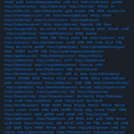
Max88
|
go88
|
https://keobongda.cafe/
|
uu88
|
KJC
|
https://cm88.vision/
|
open88
|
https://new88.market/
|
https://28bet.blue/
|
https://78win.bot/
|
789club
|
7m
|
https://hi88c.com/
|
https://f8bet.dental/
|
go88
|
Socolive
|
F168
|
FB88
|
socolive1 com
|
https://thienhabet.ru.com/
|
E88
|
https://www.fly888.club/
|
hitclub
|
hitclub
|
https://mu88.help/
|
https://sunwinn.za.com/
|
https://go881.jp.net/
|
https://lodeonline.gb.net/
|
Nổ hũ
|
https://bom.win/
|
Ngonclub
|
f168
|
33win
|
https://bongdalu88.co/
|
kèo nhà cái
|
net88
|
iwinclub
|
manclub
|
GMNC
|
Nohu90
|
cm88
|
https://new88.movie/
|
https://go88club4.com/
|
MM88
|
Sanclub
|
https://bet88.graphics/
|
CM88
|
C168
|
79King
|
LLWIN
|
f168
|
https://2ok9.com/
|
sc88
|
https://banca.ac/
|
https://gamebai.work/
|
Jun88
|
sc88
|
OK9
|
cm88
|
nổ hũ
|
F168
|
79king
|
kèo nhà cái
|
gem88
|
https://tylekeo.green/
|
https://gamebaidoithuong.you/
|
f8bet
|
789BET
|
ALO789
|
F168
|
https://top10trangcacuocbongda.com/
|
https://go88vn.sa.com/
|
https://taihitclub.cn.com/
|
https://sshbet.io/
|
https://shbethi.com/
|
https://shbet.law/
|
nn777
|
https://shbetb0.com/
|
https://8kbet8.org/
|
https://trangcadobongda.bio/
|
Game bài
|
cm88
|
https://78wind.com/
|
https://fly88.select/
|
tk88
|
https://o8.ninja/
|
https://keonhacai.cool/
|
https://7mcn.llc/
|
bj88
|
o8
|
okvip
|
https://ok9.property/
|
789WIN
|
OPEN88
|
GG88
|
78win.so
|
hitclub
|
sunwin
|
CM88
|
79king
|
https://hi88.me/
|
go88
|
https://fly88.green/
|
https://ok9bet.net/
|
EE88
|
nk88
|
https://cakhiatv.lifestyle/
|
https://cakhia03.tv/
|
https://keonhacai18.website/
|
iwin club
|
https://haywin-vn.site/
|
https://go88vn.tech/
|
https://say88vn.com/
|
f168
|
https://hoiquantv.vip/
|
https://hoiquantv.site/
|
https://hoiquantv.online/
|
Kèo Nhà Cái
|
https://fly88.gives/
|
cm88
|
Luck8
|
https://ok988.info/
|
jun88
|
nhà cái uy tín
|
kèo nhà cái
|
https://new88.webcam/
|
BIN88
|
BIN88
|
Rikvip
|
B52club
|
789club
|
789club
|
789club
|
sunwin
|
sunwin
|
sunwin
|
mb66
|
go88
|
sao789
|
hitclub
|
8day
|
sunwin
|
thabet
|
MB66
|
https://ok9.events/
|
ao88
|
ga6789
|
siu88
|
bet88
|
rr88
|
https://o8.style/
|
https://gg88.center/
|
https://fly8889.com/
|
x88
|
MM88
|
ev88
|
yo88
|
MM88
|
Sunwin
|
Lô đề online
|
https://78wintx.com/
|
c168
|
NỔ HŨ
|
cm88
|
ok9
|
F168
|
Jun88
|
x88
|
cm88
|
b29
|
GG88
|
58win
|
MM88
|
789club
|
sc88
|
F8bet
|
https://b52club.team
|
cm88
|
kèo
nhà cái
|
https://tylekeonhacai.top/
|
https://789clubb.uk.net/
|
https://iwinclub.jp.net/
|