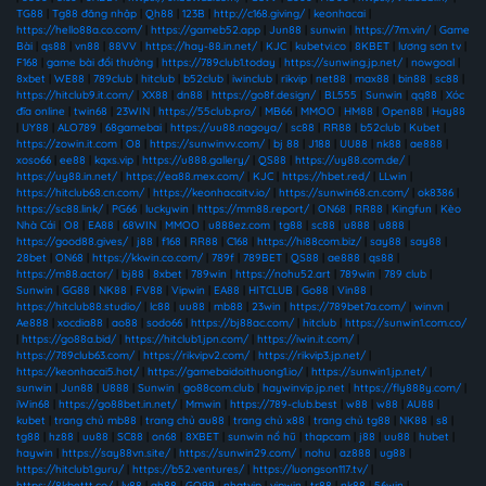
TG88
|
Tg88 đăng nhập
|
Qh88
|
123B
|
http://c168.giving/
|
keonhacai
|
https://hello88a.co.com/
|
https://gameb52.app
|
Jun88
|
sunwin
|
https://7m.vin/
|
Game
Bài
|
qs88
|
vn88
|
88VV
|
https://hay-88.in.net/
|
KJC
|
kubetvi.co
|
8KBET
|
lương sơn tv
|
F168
|
game bài đổi thưởng
|
https://789club1.today
|
https://sunwing.jp.net/
|
nowgoal
|
8xbet
|
WE88
|
789club
|
hitclub
|
b52club
|
iwinclub
|
rikvip
|
net88
|
max88
|
bin88
|
sc88
|
https://hitclub9.it.com/
|
XX88
|
dn88
|
https://go8f.design/
|
BL555
|
Sunwin
|
qq88
|
Xóc
đĩa online
|
twin68
|
23WIN
|
https://55club.pro/
|
MB66
|
MMOO
|
HM88
|
Open88
|
Hay88
|
UY88
|
ALO789
|
68gamebai
|
https://uu88.nagoya/
|
sc88
|
RR88
|
b52club
|
Kubet
|
https://zowin.it.com
|
O8
|
https://sunwinvv.com/
|
bj 88
|
J188
|
UU88
|
nk88
|
ae888
|
xoso66
|
ee88
|
kqxs.vip
|
https://u888.gallery/
|
QS88
|
https://uy88.com.de/
|
https://uy88.in.net/
|
https://ea88.mex.com/
|
KJC
|
https://hbet.red/
|
LLwin
|
https://hitclub68.cn.com/
|
https://keonhacaitv.io/
|
https://sunwin68.cn.com/
|
ok8386
|
https://sc88.link/
|
PG66
|
luckywin
|
https://mm88.report/
|
ON68
|
RR88
|
Kingfun
|
Kèo
Nhà Cái
|
O8
|
EA88
|
68WIN
|
MMOO
|
u888ez.com
|
tg88
|
sc88
|
u888
|
u888
|
https://good88.gives/
|
j88
|
f168
|
RR88
|
C168
|
https://hi88com.biz/
|
say88
|
say88
|
28bet
|
ON68
|
https://kkwin.co.com/
|
789f
|
789BET
|
QS88
|
ae888
|
qs88
|
https://m88.actor/
|
bj88
|
8xbet
|
789win
|
https://nohu52.art
|
789win
|
789 club
|
Sunwin
|
GG88
|
NK88
|
FV88
|
Vipwin
|
EA88
|
HITCLUB
|
Go88
|
Vin88
|
https://hitclub88.studio/
|
lc88
|
uu88
|
mb88
|
23win
|
https://789bet7a.com/
|
winvn
|
Ae888
|
xocdia88
|
ao88
|
sodo66
|
https://bj88ac.com/
|
hitclub
|
https://sunwin1.com.co/
|
https://go88a.bid/
|
https://hitclub1.jpn.com/
|
https://iwin.it.com/
|
https://789club63.com/
|
https://rikvipv2.com/
|
https://rikvip3.jp.net/
|
https://keonhacai5.hot/
|
https://gamebaidoithuong1.io/
|
https://sunwin1.jp.net/
|
sunwin
|
Jun88
|
U888
|
Sunwin
|
go88com.club
|
haywinvip.jp.net
|
https://fly888y.com/
|
iWin68
|
https://go88bet.in.net/
|
Mmwin
|
https://789-club.best
|
w88
|
w88
|
AU88
|
kubet
|
trang chủ mb88
|
trang chủ au88
|
trang chủ x88
|
trang chủ tg88
|
NK88
|
s8
|
tg88
|
hz88
|
uu88
|
SC88
|
on68
|
8XBET
|
sunwin nổ hũ
|
thapcam
|
j88
|
uu88
|
hubet
|
haywin
|
https://say88vn.site/
|
https://sunwin29.com/
|
nohu
|
az888
|
ug88
|
https://hitclub1.guru/
|
https://b52.ventures/
|
https://luongson117.tv/
|
https://8kbettt.co/
|
lv88
|
qh88
|
GO99
|
nhatvip
|
vipwin
|
tr88
|
nk88
|
56win
|