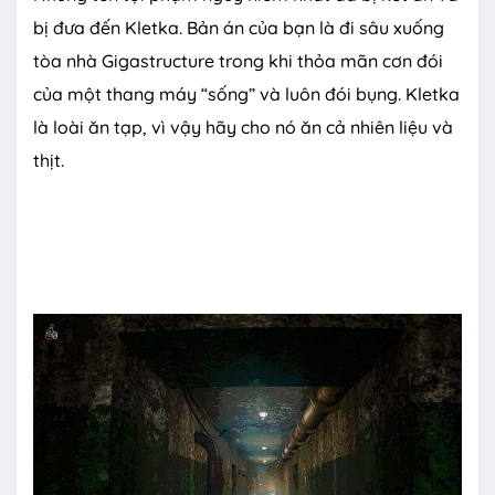
bị đưa đến Kletka. Bản án của bạn là đi sâu xuống
tòa nhà Gigastructure trong khi thỏa mãn cơn đói
của một thang máy “sống” và luôn đói bụng. Kletka
là loài ăn tạp, vì vậy hãy cho nó ăn cả nhiên liệu và
thịt.