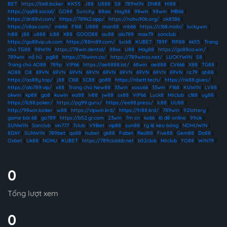
BET
|
https://bk8.locker
|
KK55
|
J88
|
U888
|
S8
|
789WIN
|
DN88
|
HI88
|
https://qq88.social/
|
GO88
|
Suncity
|
88aa
|
Hay88
|
98win
|
98win
|
MB66
|
https://dn88vl.com/
|
https://789k2.app/
|
https://nohu90k.org/
|
ok8386
|
https://s8ax.com/
|
mb66
|
F168
|
U888
|
man88
|
mb66
|
https://c168.mobi/
|
luckywin
|
hi88
|
j88
|
u888
|
lc88
|
X88
|
GOOD88
|
au88
|
alo789
|
max79
|
sonclub
|
https://go88vip.uk.com
|
https://88m89.com/
|
luck8
|
KUBET
|
789F
|
RR88
|
kk55
|
Trang
chủ TG88
|
98WIN
|
https://78win.dental/
|
88xx
|
U88
|
Hay88
|
https://go88ca.win/
|
789win
|
nổ hũ
|
pg88
|
https://78winn.co/
|
https://789winss.net/
|
LUCKYWIN
|
S8
|
Trang chủ AO88
|
789p
|
VIP66
|
https://ae8888.lat/
|
68win
|
ae888
|
CV666
|
X88
|
TG88
|
AO88
|
O8
|
69VN
|
69VN
|
69VN
|
69VN
|
69VN
|
69VN
|
69VN
|
69VN
|
69VN
|
ric79
|
qh88
|
https://ao88y.top/
|
j88
|
C168
|
SC88
|
go88
|
https://nbett.tech/
|
https://nk88.gives/
|
https://alo789.vip/
|
x88
|
Trang chủ New88
|
33win
|
xoso66
|
33win
|
F168
|
KUWIN
|
LV88
|
okwin
|
kp88
|
go8
|
kuwin
|
ea88
|
lv88
|
jw88
|
sx88
|
VIP66
|
Luck8
|
Hitclub
|
c168
|
uy88
|
https://lc88.poker/
|
https://pg99.guru/
|
https://ee88.press/
|
lc88
|
UU88
|
http://98win.locker
|
w88
|
https://vipwin.krd/
|
https://tr88.krd/
|
789win
|
92lottery
|
game bài 68
|
go789
|
https://b52.gr.com
|
23win
|
7m cn
|
ko66
|
lô đề online
|
99ok
|
SUNWIN
|
Sanclub
|
vin777
|
7club
|
V9Bet
|
vip88
|
sun88
|
tỷ lệ kèo bóng
|
NOHUWIN
|
8DAY
|
SUNWIN
|
789bet
|
qs88
|
hubet
|
gk88
|
Fabet
|
Red88
|
Five88
|
Gem88
|
Da88
|
Oxbet
|
Uk88
|
NOHU
|
KUBET
|
https://789clubbb.net
|
b52club
|
Hitclub
|
YO88
|
WIN79
|
0
Tổng lượt xem
0