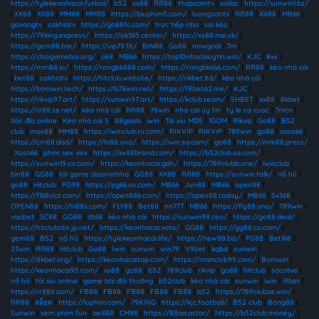
https://tylekeonhacai.futbol/
|
b52
|
xx88
|
RR88
|
thapcamtv
|
xoilac
|
https://sunwin1.bz/
|
XX88
|
XX88
|
MM88
|
MM88
|
https://bluphim5.com/
|
luongsontv
|
RR88
|
XX88
|
MB66
|
gavangtv
|
cakhiatv
|
https://go88fc.com/
|
trực tiếp nba
|
soi kèo
|
https://79king.express/
|
https://ok365.center/
|
https://xx88.me.uk/
|
https://gem88.bar/
|
https://vip79.fit/
|
BIN88
|
Go88
|
nowgoal
|
7m
|
https://choigamebai.org/
|
ok9
|
MB66
|
https://top10nhacaiuytin.win/
|
KJC
|
8xx
|
https://mm88.io/
|
https://rongbk888.com/
|
https://rongbk666.com/
|
RR88
|
kèo nhà cái
|
bet88
|
cakhiatv
|
https://hitclub.website/
|
https://rikbet.ltd/
|
kèo nhà cái
|
https://bomwin.tech/
|
https://b78win.net/
|
https://f8beta2.me/
|
KJC
|
https://rikvip97.art/
|
https://sunwin97.art/
|
https://kclub.team/
|
SHBET
|
xx88
|
8kbet
|
https://rr88.se.net/
|
kèo nhà cái
|
RR88
|
78win
|
nha cai uy tin
|
ty le ca cuoc
|
7mcn
|
Xóc đĩa online
|
Kèo nhà cái 5
|
88goals
|
iwin
|
Tài xỉu MD5
|
1GOM
|
Rikvip
|
Go88
|
B52
club
|
max88
|
MM88
|
https://iwinclub.ru.com/
|
RIKVIP
|
RIKVIP
|
789win
|
go88
|
xoso66
|
https://cm88.dad/
|
https://hi88.uno/
|
https://iwin.sa.com/
|
go88
|
https://mm88.press/
|
Xoso66
|
phim sex vlxx
|
https://xx88brand.com/
|
https://b52club.sa.com/
|
https://sunwin19.cn.com/
|
https://keonhacai.gdn/
|
https://789clubb.one/
|
iwinclub
|
bin88
|
GG88
|
tải game daominhha
|
GG88
|
XX88
|
RR88
|
https://sunwin.talk/
|
nổ hũ
|
go88
|
Hitclub
|
PG99
|
https://pg66.us.com/
|
MB66
|
Jun88
|
MB66
|
open88
|
https://f168slot.com/
|
https://open886.com/
|
https://open88.today/
|
MB66
|
Sv368
|
OPEN88
|
https://hi88s.com/
|
FLY88
|
Bet88
|
nn777
|
MB66
|
https://fly88.uno/
|
789win
|
vaobet
|
SC88
|
GO88
|
dt68
|
kèo nhà cái
|
https://sunwin99.ceo/
|
https://go88.deal/
|
https://hitclubsbs.jp.net/
|
https://keonhacai.voto/
|
GG88
|
https://gg88.co.com/
|
gem88
|
B52
|
nổ hũ
|
https://tylekeonhacai.life/
|
https://new88.biz/
|
PG88
|
Bet168
|
23win
|
RR88
|
Hitclub
|
Go88
|
Iwin
|
sunwin
|
win79
|
V9bet
|
kqbd
|
sunwin
|
https://8kbet.org/
|
https://keonhacaitop.com/
|
https://manclub99.com/
|
Bomwin
|
https://keonhacai95.com/
|
xx88
|
go88
|
b52
|
789club
|
rikvip
|
go88
|
hitclub
|
socolive
|
nổ hũ
|
tài xỉu online
|
game bài đổi thưởng
|
b52club
|
kèo nhà cái
|
sunwin
|
iwin
|
i9bet
|
https://rr88it.com/
|
FB88
|
FB88
|
FB88
|
FB88
|
FB88
|
b52
|
https://789clubze.win/
|
RR88
|
สล็อต
|
https://luphim.com/
|
79KING
|
https://kjc.football/
|
B52 club
|
Bong88
|
Sunwin
|
xem phim fun
|
ae888
|
CM88
|
https://88aa.actor/
|
https://b52club.money/
|