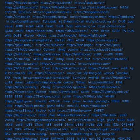
https://hitclubb.jp.net/
|
https://rikvipp.jp.net/
|
https://taixiu.jp.net/
|
https://go88b.co.com/
|
https://789club1.co.com/
|
https://iwinclub86.co.com/
|
MB66
|
nohu90
|
B52Club
|
https://tylekeonhacai.vin/
|
https://bongdaso.team/
|
https://7m.band/
|
https://bongdalu.army/
|
https://nhacaiuytin.moi/
|
https://kqbd.one/
|
https://bong88.se.net/
|
Bongdalu
|
tỷ lệ kèo nhà cái
|
trang cá cược uy tín
|
lô đề
|
app
tài xỉu
|
fb88
|
vsbet
|
uk88
|
fabet
|
fb88
|
fb88
|
nhà cái uy tín
|
https://7mcn.voto/
|
QS88
|
cm88
|
https://shbet.info/
|
https://ok99678.com/
|
77win
|
Rikvip
|
SC88
|
TẢI SUN
WIN
|
Da88
|
Hitclub
|
Hitclub
|
https://ok9.watch/
|
https://fly88.deal/
|
https://trangcacuocbongda.bio/
|
hitclub
|
Z188
|
AO88
|
https://sunwin.guru/
|
https://go88.baby/
|
https://hitclub.cab/
|
https://iwin.page/
|
https://b52.you/
|
https://789club-ceo.net/
|
Gemwin
|
rikvip
|
sunwin
|
https://keonhacai55.mobile/
|
https://hi88.chat/
|
https://ok9.press/
|
https://hi88fz.com/
|
sc88
|
Jun88
|
SC88
|
https://sc88.day/
|
SC88
|
188BET
|
8day
|
rikvip
|
b52
|
b52
|
https://hello88.kitchen/
|
https://1gom2.co.com/
|
https://bomwin.cn.com/
|
https://go88net.com/
|
https://b52club68.com/
|
23win
|
https://rikbet1.cn.com/
|
https://8xbetlt.com/
|
m88
|
tỷ
lệ kèo nhà cái
|
88I
|
https://78winni.net/
|
xoilac trực tiếp bóng đá
|
xoso66
|
Socolive
|
8XX
|
Vip66
|
https://keonhacai.international/
|
SumClub
|
IWIN68
|
https://79king1.fun/
|
uy88
|
shbet
|
colatv trực tiếp bóng đá
|
cakhia
|
789bet
|
https://ea88.bio/
|
F168
|
https://b52club.study/
|
79king
|
https://bl555.systems/
|
https://c168.markets/
|
https://shbetk.net/
|
90phut
|
https://78win01.bet/
|
KK55
|
https://92lotterycom.us/
|
EE88
|
EE88
|
https://78wingenz.com/
|
jun88
|
https://789bets.biz/
|
MM88
|
https://gg88.guru/
|
789club
|
789club
|
rikvip
|
gmnc
|
hitclub
|
gavangtv
|
FB88
|
fb88
|
u888
|
https://u888.photo/
|
game nổ hũ
|
nohu90
|
https://u888j.net/
|
https://vnsc88.net/
|
hitclub
|
tg88
|
https://789bethp.com/
|
SHBET
|
https://fly88.co.com/
|
U888
|
c168
|
https://c168mov.com/
|
https://f168.dad/
|
uu88
|
79king
|
https://trangcadobongda.uk.net/
|
https://b52club.to
|
68gb
|
go99
|
au88
|
88xx
|
NK88
|
au88
|
tg88
|
33win
|
tt88
|
mb88
|
33win
|
u888
|
mu88
|
go8
|
x88
|
123b
|
OPEN88
|
luck8
|
OK9
|
789win
|
https://mu88bet.live/
|
sc88
|
https://mmlive.gold
|
mb88
|
789win
|
B52
|
https://hitclubx.supply/
|
https://gamebaidoithuong.la
|
ty le bong da
|
https://moviekids.org/
|
8kbet
|
SUNWIN
|
GO88
|
hitclub
|
nohu90
|
sumclub
|
NOHU90
|