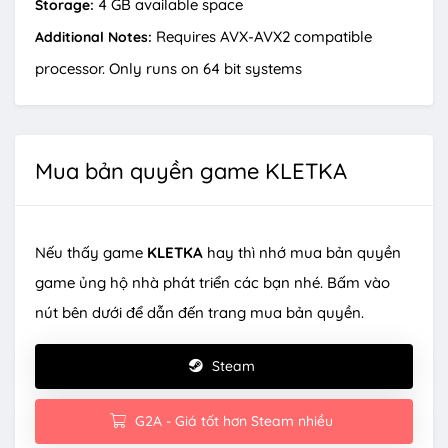
4 GB available space
Storage:
Requires AVX-AVX2 compatible
Additional Notes:
processor. Only runs on 64 bit systems
Mua bản quyền game KLETKA
Nếu thấy game
KLETKA
hay thì nhớ mua bản quyền
game ủng hộ nhà phát triển các bạn nhé. Bấm vào
nút bên dưới để dẫn đến trang mua bản quyền.
Steam
G2A - Giá tốt hơn Steam nhiều