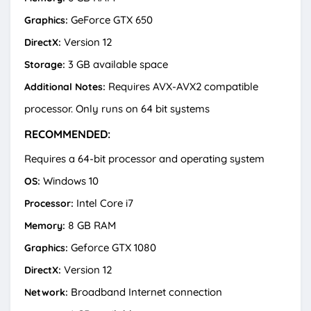
GeForce GTX 650
Graphics:
Version 12
DirectX:
3 GB available space
Storage:
Requires AVX-AVX2 compatible
Additional Notes:
processor. Only runs on 64 bit systems
RECOMMENDED:
Requires a 64-bit processor and operating system
Windows 10
OS:
Intel Core i7
Processor:
8 GB RAM
Memory:
Geforce GTX 1080
Graphics:
Version 12
DirectX:
Broadband Internet connection
Network: