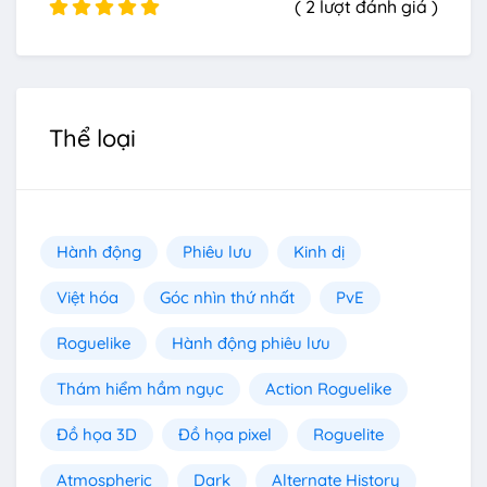
( 2 lượt đánh giá )
Thể loại
Hành động
Phiêu lưu
Kinh dị
Việt hóa
Góc nhìn thứ nhất
PvE
Roguelike
Hành động phiêu lưu
Thám hiểm hầm ngục
Action Roguelike
Đồ họa 3D
Đồ họa pixel
Roguelite
Atmospheric
Dark
Alternate History