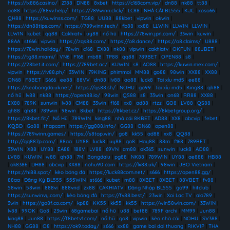
https://lx886.casino/
|
Z188
|
DN88
|
8xbet
|
https://c168com.vip/
|
dn88
|
nk88
|
tt88
|
ao88
|
https://88vv.help/
|
https://789winn.click/
|
LC88
|
NHÀ CÁI BL555
|
KJC
|
xoso66
|
QH88
|
https://kuwinss.com/
|
TG88
|
UU88
|
88kbet
|
vipwin
|
okwin
|
https://dn88tips.com/
|
https://789winn.tech/
|
fb88
|
xx88
|
LLWIN
|
LLWIN
|
LLWIN
|
LLWIN
|
kubet
|
qq88
|
Cakhiatv
|
uy88
|
nổ hũ
|
https://78win.jpn.com/
|
33win
|
kuwin
|
88AA
|
st666
|
vipwin
|
https://zqs88.com/
|
https://o8.dance/
|
https://o8.claims/
|
U888
|
https://78win.holiday/
|
78win
|
c168
|
EX88
|
nk88
|
vipwin
|
cakhiatv
|
OKFUN
|
88JBET
|
https://tg88.miami/
|
VN6
|
F168
|
mb88
|
TP88
|
qq88
|
789BET
|
OPEN88
|
s8
|
https://28bet.it.com/
|
https://789bet.ac/
|
KUWIN
|
s8
|
AO88
|
https://kuwin.mex.com/
|
vipwin
|
https://lv88.ph/
|
33WIN
|
79KING
|
phimmoi
|
MM88
|
go88
|
98win
|
XX88
|
XX88
|
ON68
|
F8BET
|
S666
|
ee88
|
88VV
|
dn88
|
lv88
|
ao88
|
luck8
|
Tài xỉu md5
|
ee88
|
https://keobongda.uk.net/
|
https://qs88.sh/
|
NOHU
|
go99
|
Tài xỉu md5
|
King88
|
qh88
|
nổ hũ
|
lv88
|
nk88
|
https://open88.io/
|
98win
|
QS88
|
s8
|
33win
|
on68
|
RR88
|
XX88
|
EX88
|
789K
|
sunwin
|
lv88
|
CM88
|
33win
|
f168
|
xx8
|
ad88
|
rtzz
|
GO8
|
LV88
|
QS88
|
qh88
|
qh88
|
789win
|
98win
|
8kbet
|
https://8kbet.cz/
|
https://8kbetgroup.org/
|
https://8kbet.fit/
|
Nổ Hũ
|
789WIN
|
king88
|
nhà cái 8KBET
|
AD88
|
XX8
|
abcvip
|
febet
|
KQBD
|
Go88
|
thapcam
|
https://gg888.info/
|
GG88
|
ON68
|
open88
|
https://789winn.games/
|
https://s8top.win/
|
go8
|
kk55
|
ad88
|
xx8
|
QQ88
|
http://qq887p.com/
|
88aa
|
UY88
|
luck8
|
uy88
|
go8
|
Hay88
|
88m
|
f168
|
789BET
|
33WIN
|
X88
|
UY88
|
EA88
|
188V
|
LV88
|
69VN
|
cm88
|
ok365
|
sunwin
|
luck8
|
AO88
|
LV88
|
KUWIN
|
w88
|
qh88
|
7M
|
Bongdalu
|
pg88
|
NK88
|
789WIN
|
UY88
|
ae888
|
HB88
|
ok8386
|
DH88
|
abcvip
|
XX88
|
nohu90 com
|
https://lx88.uk/
|
98win
|
JBO Vietnam
|
https://hi88.spot/
|
kèo bóng đá
|
https://luck88com.net/
|
s666
|
https://open88.gg/
|
88aa
|
Đăng Ký BL555
|
555WIN
|
st666
|
kubet
|
m88
|
8XBET
|
8XBET
|
88VBET
|
fv88
|
58win
|
58win
|
888vi
|
888vnd
|
zx88
|
CAKHIATV
|
Đăng Nhập BL555
|
go99
|
hitclub
|
https://sunwinvy.com/
|
kèo bóng đá
|
https://fv88.best/
|
23win
|
Xoi Lac TV
|
alo789
|
3win
|
https://go8f.co.com/
|
kp88
|
KK55
|
kk55
|
kk55
|
https://win58win.com/
|
33WIN
|
lv88
|
99OK
|
Go8
|
23win
|
68gamebai
|
nổ hũ
|
u88
|
bet88
|
789F archi
|
MM99
|
Jun88
|
king88
|
Jun88
|
https://f8betv1.com/
|
nổ hũ
|
go8
|
vipwin
|
kèo nhà cái
|
NOHU
|
SV388
|
NH88
|
GG88
|
O8
|
https://ok9.today/
|
s666
|
xx88
|
game bai doi thuong
|
RIKVIP
|
THA