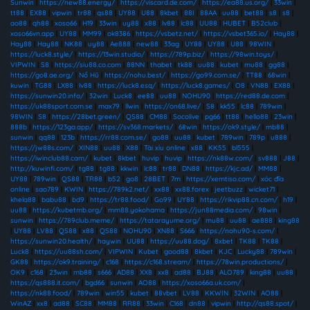
Sunwin
|
https://new88.energy/
|
https://viscard.de.com/
|
https://ea88.us.org/
|
33win
|
tt88
|
EX88
|
vipwin
|
tr88
|
qs88
|
UY88
|
U88
|
8kbet
|
88I
|
88AA
|
uu88
|
bet88
|
s8
|
s8
|
ao88
|
qh88
|
xoso66
|
H19
|
33win
|
uy88
|
x88
|
lv88
|
lc88
|
UU88
|
HUBET
|
B52club
|
xoso66vn.app
|
UY88
|
MM99
|
ok8386
|
https://vsbetz.net/
|
https://vsbet365.io/
|
Hay88
|
Hay88
|
Hay88
|
NK88
|
uy88
|
Ae888
|
new88
|
33ag
|
UY88
|
UY88
|
U88
|
98WIN
|
https://luck8.style/
|
https://13win.studio/
|
https://789p.biz/
|
https://98win.toys/
|
VIPWIN
|
S8
|
https://siu88.co.com
|
88NN
|
thabet
|
tk88
|
uu88
|
kubet
|
mu88
|
gg88
|
https://go8.ae.org/
|
Nổ Hũ
|
https://nohu.best/
|
https://go99.com.se/
|
TT88
|
68win
|
kuwin
|
TG88
|
LX88
|
lv88
|
https://luck8.esq/
|
https://luck8.games/
|
O8
|
VN88
|
EX88
|
https://sunwin20.info/
|
32win
|
Luck8
|
ee88
|
uu88
|
NOHU90
|
https://red88.de.com
|
https://uk88sport.com.se
|
max79
|
llwin
|
https://on68.live/
|
S8
|
kk55
|
lc88
|
789win
|
98WIN
|
S8
|
https://28bet.green/
|
QS88
|
CM88
|
Socolive
|
pg66
|
tt88
|
hello88
|
23win
|
888b
|
https://123ga.app/
|
https://sv368.markets/
|
68win
|
https://ok9.style/
|
mb88
|
sunwin
|
qq88
|
123b
|
https://rr88.com.se/
|
go88
|
uu88
|
kubet
|
789win
|
789p
|
u888
|
https://jw88s.com/
|
XIN88
|
uu88
|
X88
|
Tài xỉu online
|
x88
|
KK55
|
bl555
|
https://iwinclub88.cam/
|
kubet
|
8kbet
|
huvip
|
huvip
|
https://nk88w.com/
|
sv888
|
J88
|
http://kuwinfi.com/
|
tg88
|
tg88
|
kkwin
|
lc88
|
tr88
|
DN88
|
https://kjc.ad/
|
MM88
|
UY88
|
789win
|
QS88
|
TR88
|
b52
|
go8
|
28BET
|
7m
|
https://xemtiso.com/
|
xóc đĩa
online
|
sao789
|
KWIN
|
https://789k2.net/
|
xx88
|
xx88.forex
|
jeetbuzz
|
wicket71
|
khela88
|
babu88
|
bd9
|
https://tr88.food/
|
Go99
|
UY88
|
https://rikvip88.cn.com/
|
h19
|
uu88
|
https://kubetmb.org/
|
mm88.yokohama
|
https://jun88media.com/
|
98win
|
sunwin
|
https://789club.meme/
|
https://tatarayume.org/
|
mu88
|
uu88
|
ae888
|
king88
|
UY88
|
LV88
|
QS88
|
x88
|
QS88
|
NOHU90
|
XN88
|
S666
|
https://nohu90-s.com/
|
https://sunwin20.health/
|
haywin
|
UU88
|
https://uu88.dog/
|
8xbet
|
TK88
|
TK88
|
Luck8
|
https://uu88sh.com/
|
VIPWIN
|
Kubet
|
good88
|
8kbet
|
KJC
|
Lucky88
|
789win
|
GK88
|
https://ok9.training/
|
c168
|
https://c168.stream/
|
https://78win.productions/
|
OK9
|
c168
|
23win
|
mb88
|
s666
|
AD88
|
XX8
|
xx8
|
ad88
|
BJ88
|
ALO789
|
king88
|
uu88
|
https://qs888.it.com/
|
bgd66
|
sunwin
|
AO88
|
https://xoso66a.uk.com/
|
https://nk88.food/
|
789win
|
win55
|
kubet
|
88vbet
|
LV88
|
KKWIN
|
32WIN
|
AO88
|
WinAZ
|
xx8
|
ad88
|
SC88
|
MM88
|
RR88
|
33win
|
C168
|
dn88
|
vipwin
|
http://qs88.spot/
|