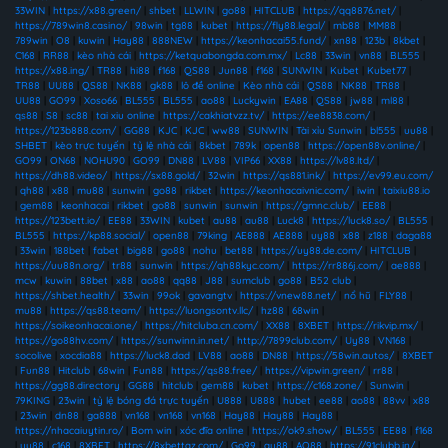
33WIN
|
https://x88.green/
|
shbet
|
LLWIN
|
go88
|
HITCLUB
|
https://qq8876.net/
|
https://789win8.casino/
|
98win
|
tg88
|
kubet
|
https://fly88.legal/
|
mb88
|
MM88
|
789win
|
O8
|
kuwin
|
Hay88
|
888NEW
|
https://keonhacai55.fund/
|
xn88
|
123b
|
8kbet
|
C168
|
RR88
|
kèo nhà cái
|
https://ketquabongda.com.mx/
|
Lc88
|
33win
|
vn88
|
BL555
|
https://x88.ing/
|
TR88
|
hi88
|
f168
|
QS88
|
Jun88
|
f168
|
SUNWIN
|
Kubet
|
Kubet77
|
TR88
|
UU88
|
QS88
|
NK88
|
gk88
|
lô đề online
|
Kèo nhà cái
|
QS88
|
NK88
|
TR88
|
UU88
|
GO99
|
Xoso66
|
BL555
|
BL555
|
ao88
|
Luckywin
|
EA88
|
QS88
|
jw88
|
ml88
|
qs88
|
S8
|
sc88
|
tai xiu online
|
https://cakhiatvzz.tv/
|
https://ee8838.com/
|
https://123b888.com/
|
GG88
|
KJC
|
KJC
|
ww88
|
SUNWIN
|
Tài xỉu Sunwin
|
bl555
|
uu88
|
SHBET
|
kèo trực tuyến
|
tỷ lệ nhà cái
|
8kbet
|
789k
|
open88
|
https://open88v.online/
|
GO99
|
ON68
|
NOHU90
|
GO99
|
DN88
|
LV88
|
VIP66
|
XX88
|
https://lv88.ltd/
|
https://dh88.video/
|
https://sx88.gold/
|
32win
|
https://qs881.ink/
|
https://ev99.eu.com/
|
qh88
|
x88
|
mu88
|
sunwin
|
go88
|
rikbet
|
https://keonhacaivnic.com/
|
iwin
|
taixiu88.io
|
gem88
|
keonhacai
|
rikbet
|
go88
|
sunwin
|
sunwin
|
https://gmnc.club/
|
EE88
|
https://123bett.io/
|
EE88
|
33WIN
|
kubet
|
au88
|
au88
|
Luck8
|
https://luck8.so/
|
BL555
|
BL555
|
https://kp88.social/
|
open88
|
79king
|
AE888
|
AE888
|
uy88
|
x88
|
z188
|
daga88
|
33win
|
188bet
|
fabet
|
big88
|
go88
|
nohu
|
bet88
|
https://uy88.de.com/
|
HITCLUB
|
https://uu88n.org/
|
tr88
|
sunwin
|
https://qh88kyc.com/
|
https://rr886j.com/
|
ae888
|
mcw
|
kuwin
|
88bet
|
x88
|
ao88
|
qq88
|
J88
|
sumclub
|
go88
|
B52 club
|
https://shbet.health/
|
33win
|
99ok
|
gavangtv
|
https://vnew88.net/
|
nổ hũ
|
FLY88
|
mu88
|
https://qs88.team/
|
https://luongsontv.llc/
|
hz88
|
68win
|
https://soikeonhacai.one/
|
https://hitcluba.cn.com/
|
XX88
|
8XBET
|
https://rikvip.mx/
|
https://go88hv.com/
|
https://sunwinn.in.net/
|
http://7899club.com/
|
Uy88
|
VN168
|
socolive
|
xocdia88
|
https://luck8.dad
|
LV88
|
ao88
|
DN88
|
https://58win.autos/
|
8XBET
|
Fun88
|
Hitclub
|
68win
|
Fun88
|
https://qs88.free/
|
https://vipwin.green/
|
rr88
|
https://gg88.directory
|
GG88
|
hitclub
|
gem88
|
kubet
|
https://c168.zone/
|
Sunwin
|
79KING
|
23win
|
tỷ lệ bóng đá trực tuyến
|
U888
|
U888
|
hubet
|
ee88
|
ao88
|
88vv
|
x88
|
23win
|
dn88
|
ga888
|
vn168
|
vn168
|
vn168
|
Hay88
|
Hay88
|
Hay88
|
https://nhacaiuytin.ro/
|
Bom win
|
xóc đĩa online
|
https://ok9.show/
|
BL555
|
EE88
|
f168
|
uu88
|
c168
|
8XBET
|
https://8xbettaz.com/
|
Go99
|
au88
|
AO88
|
https://91clubb.in/
|