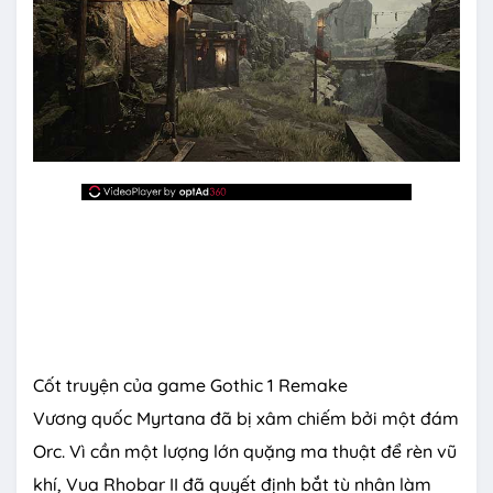
Cốt truyện của game Gothic 1 Remake
Vương quốc Myrtana đã bị xâm chiếm bởi một đám
Orc. Vì cần một lượng lớn quặng ma thuật để rèn vũ
khí, Vua Rhobar II đã quyết định bắt tù nhân làm