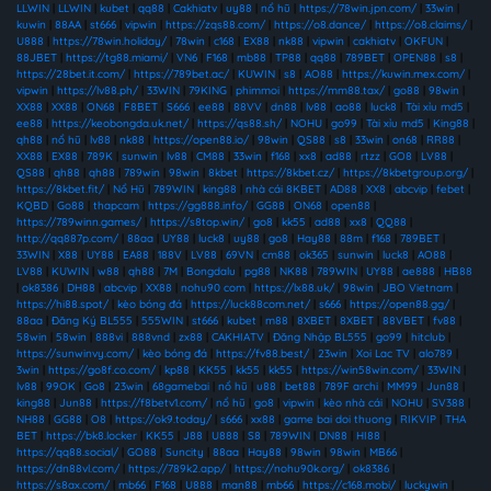
LLWIN
|
LLWIN
|
kubet
|
qq88
|
Cakhiatv
|
uy88
|
nổ hũ
|
https://78win.jpn.com/
|
33win
|
kuwin
|
88AA
|
st666
|
vipwin
|
https://zqs88.com/
|
https://o8.dance/
|
https://o8.claims/
|
U888
|
https://78win.holiday/
|
78win
|
c168
|
EX88
|
nk88
|
vipwin
|
cakhiatv
|
OKFUN
|
88JBET
|
https://tg88.miami/
|
VN6
|
F168
|
mb88
|
TP88
|
qq88
|
789BET
|
OPEN88
|
s8
|
https://28bet.it.com/
|
https://789bet.ac/
|
KUWIN
|
s8
|
AO88
|
https://kuwin.mex.com/
|
vipwin
|
https://lv88.ph/
|
33WIN
|
79KING
|
phimmoi
|
https://mm88.tax/
|
go88
|
98win
|
XX88
|
XX88
|
ON68
|
F8BET
|
S666
|
ee88
|
88VV
|
dn88
|
lv88
|
ao88
|
luck8
|
Tài xỉu md5
|
ee88
|
https://keobongda.uk.net/
|
https://qs88.sh/
|
NOHU
|
go99
|
Tài xỉu md5
|
King88
|
qh88
|
nổ hũ
|
lv88
|
nk88
|
https://open88.io/
|
98win
|
QS88
|
s8
|
33win
|
on68
|
RR88
|
XX88
|
EX88
|
789K
|
sunwin
|
lv88
|
CM88
|
33win
|
f168
|
xx8
|
ad88
|
rtzz
|
GO8
|
LV88
|
QS88
|
qh88
|
qh88
|
789win
|
98win
|
8kbet
|
https://8kbet.cz/
|
https://8kbetgroup.org/
|
https://8kbet.fit/
|
Nổ Hũ
|
789WIN
|
king88
|
nhà cái 8KBET
|
AD88
|
XX8
|
abcvip
|
febet
|
KQBD
|
Go88
|
thapcam
|
https://gg888.info/
|
GG88
|
ON68
|
open88
|
https://789winn.games/
|
https://s8top.win/
|
go8
|
kk55
|
ad88
|
xx8
|
QQ88
|
http://qq887p.com/
|
88aa
|
UY88
|
luck8
|
uy88
|
go8
|
Hay88
|
88m
|
f168
|
789BET
|
33WIN
|
X88
|
UY88
|
EA88
|
188V
|
LV88
|
69VN
|
cm88
|
ok365
|
sunwin
|
luck8
|
AO88
|
LV88
|
KUWIN
|
w88
|
qh88
|
7M
|
Bongdalu
|
pg88
|
NK88
|
789WIN
|
UY88
|
ae888
|
HB88
|
ok8386
|
DH88
|
abcvip
|
XX88
|
nohu90 com
|
https://lx88.uk/
|
98win
|
JBO Vietnam
|
https://hi88.spot/
|
kèo bóng đá
|
https://luck88com.net/
|
s666
|
https://open88.gg/
|
88aa
|
Đăng Ký BL555
|
555WIN
|
st666
|
kubet
|
m88
|
8XBET
|
8XBET
|
88VBET
|
fv88
|
58win
|
58win
|
888vi
|
888vnd
|
zx88
|
CAKHIATV
|
Đăng Nhập BL555
|
go99
|
hitclub
|
https://sunwinvy.com/
|
kèo bóng đá
|
https://fv88.best/
|
23win
|
Xoi Lac TV
|
alo789
|
3win
|
https://go8f.co.com/
|
kp88
|
KK55
|
kk55
|
kk55
|
https://win58win.com/
|
33WIN
|
lv88
|
99OK
|
Go8
|
23win
|
68gamebai
|
nổ hũ
|
u88
|
bet88
|
789F archi
|
MM99
|
Jun88
|
king88
|
Jun88
|
https://f8betv1.com/
|
nổ hũ
|
go8
|
vipwin
|
kèo nhà cái
|
NOHU
|
SV388
|
NH88
|
GG88
|
O8
|
https://ok9.today/
|
s666
|
xx88
|
game bai doi thuong
|
RIKVIP
|
THA
BET
|
https://bk8.locker
|
KK55
|
J88
|
U888
|
S8
|
789WIN
|
DN88
|
HI88
|
https://qq88.social/
|
GO88
|
Suncity
|
88aa
|
Hay88
|
98win
|
98win
|
MB66
|
https://dn88vl.com/
|
https://789k2.app/
|
https://nohu90k.org/
|
ok8386
|
https://s8ax.com/
|
mb66
|
F168
|
U888
|
man88
|
mb66
|
https://c168.mobi/
|
luckywin
|