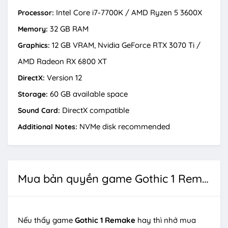
Intel Core i7-7700K / AMD Ryzen 5 3600X
Processor:
32 GB RAM
Memory:
12 GB VRAM, Nvidia GeForce RTX 3070 Ti /
Graphics:
AMD Radeon RX 6800 XT
Version 12
DirectX:
60 GB available space
Storage:
DirectX compatible
Sound Card:
NVMe disk recommended
Additional Notes:
Mua bản quyền game Gothic 1 Remake
Nếu thấy game
Gothic 1 Remake
hay thì nhớ mua