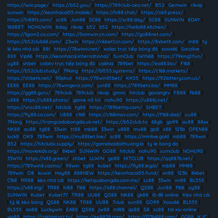
https://iwin.page/
|
https://b52.you/
|
https://789club-ceo.net/
|
B52
|
Gemwin
|
rikvip
|
sunwin
|
https://keonhacai55.mobile/
|
https://hi88.chat/
|
https://ok9.press/
|
https://hi88fz.com/
|
sc88
|
Jun88
|
SC88
|
https://sc88.day/
|
SC88
|
SUNWIN
|
8DAY
|
188BET
|
NOHUWIN
|
8day
|
rikvip
|
b52
|
b52
|
https://hello88.kitchen/
|
https://1gom2.co.com/
|
https://bomwin.cn.com/
|
https://go88net.com/
|
https://b52club68.com/
|
23win
|
https://rikbet1.cn.com/
|
https://8xbetlt.com/
|
m88
|
tỷ
lệ kèo nhà cái
|
88I
|
https://78winni.net/
|
xoilac trực tiếp bóng đá
|
xoso66
|
Socolive
|
8XX
|
Vip66
|
https://keonhacai.international/
|
SumClub
|
IWIN68
|
https://79king1.fun/
|
uy88
|
shbet
|
colatv trực tiếp bóng đá
|
cakhia
|
789bet
|
https://ea88.bio/
|
F168
|
https://b52club.study/
|
79king
|
https://bl555.systems/
|
https://c168.markets/
|
https://shbetk.net/
|
90phut
|
https://78win01.bet/
|
KK55
|
https://92lotterycom.us/
|
EE88
|
EE88
|
https://78wingenz.com/
|
jun88
|
https://789bets.biz/
|
MM88
|
https://gg88.guru/
|
789club
|
789club
|
rikvip
|
gmnc
|
hitclub
|
gavangtv
|
FB88
|
fb88
|
u888
|
https://u888.photo/
|
game nổ hũ
|
nohu90
|
https://u888j.net/
|
https://vnsc88.net/
|
hitclub
|
tg88
|
https://789bethp.com/
|
SHBET
|
https://fly88.co.com/
|
U888
|
c168
|
https://c168mov.com/
|
https://f168.dad/
|
uu88
|
79king
|
https://trangcadobongda.uk.net/
|
https://b52club.to
|
68gb
|
go99
|
au88
|
88xx
|
NK88
|
au88
|
tg88
|
33win
|
tt88
|
mb88
|
33win
|
u888
|
mu88
|
go8
|
x88
|
123b
|
OPEN88
|
luck8
|
OK9
|
789win
|
https://mu88bet.live/
|
sc88
|
https://mmlive.gold
|
mb88
|
789win
|
B52
|
https://hitclubx.supply/
|
https://gamebaidoithuong.la
|
ty le bong da
|
https://moviekids.org/
|
8kbet
|
SUNWIN
|
GO88
|
hitclub
|
nohu90
|
sumclub
|
NOHU90
|
33WIN
|
https://x88.green/
|
shbet
|
LLWIN
|
go88
|
HITCLUB
|
https://qq8876.net/
|
https://789win8.casino/
|
98win
|
tg88
|
kubet
|
https://fly88.legal/
|
mb88
|
MM88
|
789win
|
O8
|
kuwin
|
Hay88
|
888NEW
|
https://keonhacai55.fund/
|
xn88
|
123b
|
8kbet
|
C168
|
RR88
|
kèo nhà cái
|
https://ketquabongda.com.mx/
|
Lc88
|
33win
|
vn88
|
BL555
|
https://x88.ing/
|
TR88
|
hi88
|
f168
|
https://x88.channel/
|
QS88
|
Jun88
|
f168
|
uy88
|
SUNWIN
|
Kubet
|
Kubet77
|
TR88
|
UU88
|
QS88
|
NK88
|
gk88
|
lô đề online
|
Kèo nhà cái
|
tỷ lệ kèo bóng
|
QS88
|
NK88
|
TR88
|
UU88
|
7club
|
sun88
|
GO99
|
Xoso66
|
BL555
|
BL555
|
ao88
|
Luckywin
|
EA88
|
QS88
|
jw88
|
ml88
|
qs88
|
S8
|
sc88
|
tai xiu online
|
vip88
|
https://cakhiatvzz.tv/
|
https://ee8838.com/
|
https://123b888.com/
|
GG88
|
KJC
|