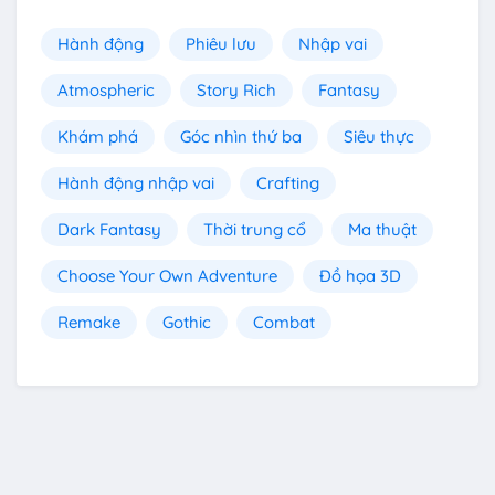
Hành động
Phiêu lưu
Nhập vai
Atmospheric
Story Rich
Fantasy
Khám phá
Góc nhìn thứ ba
Siêu thực
Hành động nhập vai
Crafting
Dark Fantasy
Thời trung cổ
Ma thuật
Choose Your Own Adventure
Đồ họa 3D
Remake
Gothic
Combat