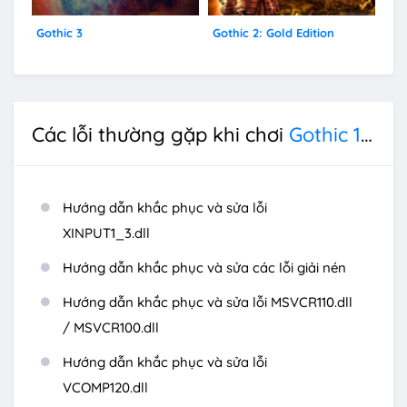
Gothic 3
Gothic 2: Gold Edition
Got
Các lỗi thường gặp khi chơi
Gothic 1 Remake
Hướng dẫn khắc phục và sửa lỗi
XINPUT1_3.dll
Hướng dẫn khắc phục và sửa các lỗi giải nén
Hướng dẫn khắc phục và sửa lỗi MSVCR110.dll
/ MSVCR100.dll
Hướng dẫn khắc phục và sửa lỗi
VCOMP120.dll