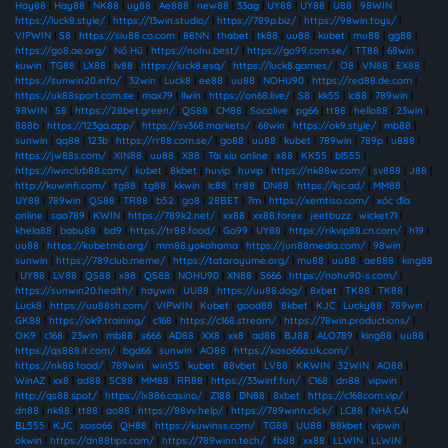
Hay88
|
Hay88
|
NK88
|
uy88
|
Ae888
|
new88
|
33ag
|
UY88
|
UY88
|
U88
|
98WIN
|
https://luck8.style/
|
https://13win.studio/
|
https://789p.biz/
|
https://98win.toys/
|
VIPWIN
|
S8
|
https://siu88.co.com
|
88NN
|
thabet
|
tk88
|
uu88
|
kubet
|
mu88
|
gg88
|
https://go8.ae.org/
|
Nổ Hũ
|
https://nohu.best/
|
https://go99.com.se/
|
TT88
|
68win
|
kuwin
|
TG88
|
LX88
|
lv88
|
https://luck8.esq/
|
https://luck8.games/
|
O8
|
VN88
|
EX88
|
https://sunwin20.info/
|
32win
|
Luck8
|
ee88
|
uu88
|
NOHU90
|
https://red88.de.com
|
https://uk88sport.com.se
|
max79
|
llwin
|
https://on68.live/
|
S8
|
kk55
|
lc88
|
789win
|
98WIN
|
S8
|
https://28bet.green/
|
QS88
|
CM88
|
Socolive
|
pg66
|
tt88
|
hello88
|
23win
|
888b
|
https://123ga.app/
|
https://sv368.markets/
|
68win
|
https://ok9.style/
|
mb88
|
sunwin
|
qq88
|
123b
|
https://rr88.com.se/
|
go88
|
uu88
|
kubet
|
789win
|
789p
|
u888
|
https://jw88s.com/
|
XIN88
|
uu88
|
X88
|
Tài xỉu online
|
x88
|
KK55
|
bl555
|
https://iwinclub88.cam/
|
kubet
|
8kbet
|
huvip
|
huvip
|
https://nk88w.com/
|
sv888
|
J88
|
http://kuwinfi.com/
|
tg88
|
tg88
|
kkwin
|
lc88
|
tr88
|
DN88
|
https://kjc.ad/
|
MM88
|
UY88
|
789win
|
QS88
|
TR88
|
b52
|
go8
|
28BET
|
7m
|
https://xemtiso.com/
|
xóc đĩa
online
|
sao789
|
KWIN
|
https://789k2.net/
|
xx88
|
xx88.forex
|
jeetbuzz
|
wicket71
|
khela88
|
babu88
|
bd9
|
https://tr88.food/
|
Go99
|
UY88
|
https://rikvip88.cn.com/
|
h19
|
uu88
|
https://kubetmb.org/
|
mm88.yokohama
|
https://jun88media.com/
|
98win
|
sunwin
|
https://789club.meme/
|
https://tatarayume.org/
|
mu88
|
uu88
|
ae888
|
king88
|
UY88
|
LV88
|
QS88
|
x88
|
QS88
|
NOHU90
|
XN88
|
S666
|
https://nohu90-s.com/
|
https://sunwin20.health/
|
haywin
|
UU88
|
https://uu88.dog/
|
8xbet
|
TK88
|
TK88
|
Luck8
|
https://uu88sh.com/
|
VIPWIN
|
Kubet
|
good88
|
8kbet
|
KJC
|
Lucky88
|
789win
|
GK88
|
https://ok9.training/
|
c168
|
https://c168.stream/
|
https://78win.productions/
|
OK9
|
c168
|
23win
|
mb88
|
s666
|
AD88
|
XX8
|
xx8
|
ad88
|
BJ88
|
ALO789
|
king88
|
uu88
|
https://qs888.it.com/
|
bgd66
|
sunwin
|
AO88
|
https://xoso66a.uk.com/
|
https://nk88.food/
|
789win
|
win55
|
kubet
|
88vbet
|
LV88
|
KKWIN
|
32WIN
|
AO88
|
WinAZ
|
xx8
|
ad88
|
SC88
|
MM88
|
RR88
|
https://33winf.fun/
|
C168
|
dn88
|
vipwin
|
http://qs88.spot/
|
https://lx886.casino/
|
Z188
|
DN88
|
8xbet
|
https://c168com.vip/
|
dn88
|
nk88
|
tt88
|
ao88
|
https://88vv.help/
|
https://789winn.click/
|
LC88
|
NHÀ CÁI
BL555
|
KJC
|
xoso66
|
QH88
|
https://kuwinss.com/
|
TG88
|
UU88
|
88kbet
|
vipwin
|
okwin
|
https://dn88tips.com/
|
https://789winn.tech/
|
fb88
|
xx88
|
LLWIN
|
LLWIN
|