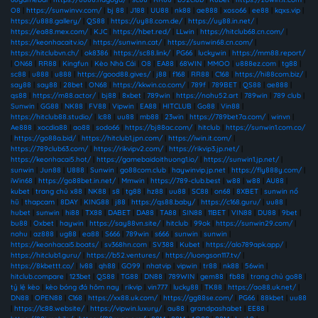
O8
|
https://sunwinvv.com/
|
bj 88
|
J188
|
UU88
|
nk88
|
ae888
|
xoso66
|
ee88
|
kqxs.vip
|
https://u888.gallery/
|
QS88
|
https://uy88.com.de/
|
https://uy88.in.net/
|
https://ea88.mex.com/
|
KJC
|
https://hbet.red/
|
LLwin
|
https://hitclub68.cn.com/
|
https://keonhacaitv.io/
|
https://sunwinn.cat/
|
https://sunwin68.cn.com/
|
https://hitclubvn.ch/
|
ok8386
|
https://sc88.link/
|
PG66
|
luckywin
|
https://mm88.report/
|
ON68
|
RR88
|
Kingfun
|
Kèo Nhà Cái
|
O8
|
EA88
|
68WIN
|
MMOO
|
u888ez.com
|
tg88
|
sc88
|
u888
|
u888
|
https://good88.gives/
|
j88
|
f168
|
RR88
|
C168
|
https://hi88com.biz/
|
say88
|
say88
|
28bet
|
ON68
|
https://kkwin.co.com/
|
789f
|
789BET
|
QS88
|
ae888
|
qs88
|
https://m88.actor/
|
bj88
|
8xbet
|
789win
|
https://nohu52.art
|
789win
|
789 club
|
Sunwin
|
GG88
|
NK88
|
FV88
|
Vipwin
|
EA88
|
HITCLUB
|
Go88
|
Vin88
|
https://hitclub88.studio/
|
lc88
|
uu88
|
mb88
|
23win
|
https://789bet7a.com/
|
winvn
|
Ae888
|
xocdia88
|
ao88
|
sodo66
|
https://bj88ac.com/
|
hitclub
|
https://sunwin1.com.co/
|
https://go88a.bid/
|
https://hitclub1.jpn.com/
|
https://iwin.it.com/
|
https://789club63.com/
|
https://rikvipv2.com/
|
https://rikvip3.jp.net/
|
https://keonhacai5.hot/
|
https://gamebaidoithuong1.io/
|
https://sunwin1.jp.net/
|
sunwin
|
Jun88
|
U888
|
Sunwin
|
go88com.club
|
haywinvip.jp.net
|
https://fly888y.com/
|
iWin68
|
https://go88bet.in.net/
|
Mmwin
|
https://789-club.best
|
w88
|
w88
|
AU88
|
kubet
|
trang chủ x88
|
NK88
|
s8
|
tg88
|
hz88
|
uu88
|
SC88
|
on68
|
8XBET
|
sunwin nổ
hũ
|
thapcam
|
8DAY
|
KING88
|
j88
|
https://qs88.baby/
|
https://c168.guru/
|
uu88
|
hubet
|
sunwin
|
hi88
|
TX88
|
DABET
|
DA88
|
TA88
|
SIN88
|
11BET
|
VIN88
|
DU88
|
9bet
|
bu88
|
Oxbet
|
haywin
|
https://say88vn.site/
|
hitclub
|
99ok
|
https://sunwin29.com/
|
nohu
|
az888
|
ug88
|
ea88
|
S666
|
789win
|
s666
|
sunwin
|
sunwin
|
https://keonhacai5.boats/
|
sv368hn.com
|
SV388
|
Kubet
|
https://alo789apk.app/
|
https://hitclub1.guru/
|
https://b52.ventures/
|
https://luongson117.tv/
|
https://8kbettt.co/
|
lv88
|
qh88
|
GO99
|
nhatvip
|
vipwin
|
tr88
|
nk88
|
56win
|
hitclub.compare
|
123bet
|
QS88
|
TG88
|
DN88
|
789WIN
|
gem88
|
fb88
|
trang chủ go88
|
tỷ lệ kèo
|
kèo bóng đá hôm nay
|
rikvip
|
vin777
|
lucky88
|
TK88
|
https://ao88.uk.net/
|
DN88
|
OPEN88
|
C168
|
https://xx88.uk.com/
|
https://gg88se.com/
|
PG66
|
88kbet
|
uu88
|
https://lc88.website/
|
https://vipwin.luxury/
|
au88
|
grandpashabet
|
EE88
|