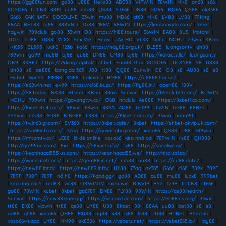
https://gg88fun.com
|
go88
|
U888
|
Hello88
|
ABC88
|
VIPWIN
|
78WIN
|
MK8
|
on68
|
s66
|
XOSO66
|
LUCK8
|
88M
|
uy88
|
mb88
|
QS88
|
ST666
|
DN88
|
GO99
|
KO66
|
QS88
|
ok8386
|
S666
|
CAKHIATV
|
SOCOLIVE
|
33win
|
mu88
|
MB66
|
cf68
|
MK8
|
LV88
|
LV88
|
79king
|
88AA
|
BET88
|
bj88
|
888VND
|
TG88
|
188V
|
98WIN
|
https://keobongda.com/
|
febet
|
haywin
|
789club
|
go88
|
33win
|
O8
|
https://hi88.tours/
|
36WIN
|
EA88
|
8US
|
Motchill
|
TDTC
|
TD88
|
TD88
|
VLXX
|
Sex Việt
|
Heovl
|
JAV HD
|
VLXX
|
Nohu
|
NOHU
|
23win
|
KK55
|
KK55
|
BL555
|
luck8
|
123b
|
ko66
|
https://hay88.org.uk/
|
BL555
|
luongsontv
|
qh88
|
789win
|
go99
|
mu88
|
bj88
|
uu88
|
DN88
|
CM88
|
bj88
|
https://xoilactv.llc/
|
luongsontv
|
OK9
|
8XBET
|
https://79king.capital/
|
shbet
|
Fun88 Thai
|
XOSO66
|
LUCKY88
|
S8
|
U888
|
dn88
|
s8
|
ae888
|
bong da 365
|
J88
|
tt88
|
QQ88
|
Sunwin
|
O8
|
O8
|
s8
|
AU88
|
s8
|
s8
|
Hubet
|
Win55
|
MM88
|
XN88
|
Cakhiatv
|
HM88
|
https://u8888.house/
|
https://e68win.net
|
ev99
|
https://c168.buzz/
|
https://fly88.in/
|
open88
|
188V
|
https://S8.today
|
NK88
|
BL555
|
KK55
|
88aa
|
Sunwin
|
https://b52club14.com/
|
KUWIN
|
NOHU
|
789win
|
https://gavangtvv.cc/
|
C168
|
hitclub
|
Ae888
|
https://8xbet1.co.com/
|
https://8xbet8x.it.com/
|
98win
|
68win
|
88AA
|
AO88
|
GO99
|
LLWIN
|
GG88
|
F8BET
|
555win
|
mb88
|
AO88
|
KING88
|
LX88
|
https://8kbet.com.ph/
|
33win
|
nohu90
|
https://twin68.gr.com/
|
SV368
|
https://8kbet.cafe/
|
8kbet
|
https://shbet-okvip.uk.com/
|
https://on68info.com/
|
77ag
|
https://gavangtv.global/
|
xoso66
|
QS88
|
U88
|
789win
|
https://mitomtv.cx/
|
LC88
|
lô đề online
|
xoso66
|
kèo nhà cái
|
789WIN
|
rs88
|
QH888
|
http://go99me.com/
|
8xx
|
https://58win1.info/
|
tv88
|
https://socolive.ai/
|
https://keonhacai555.us.com/
|
https://keonhacai55.ws/
|
http://hitclub1.ac/
|
https://iwinclub8.com/
|
https://gem88.in.net/
|
mb88
|
uu88
|
https://uu88.date/
|
https://new88.land/
|
https://new882.info/
|
UY88
|
77ag
|
ok365
|
G666
|
c168
|
789k
|
789F
|
789F
|
789F
|
789F
|
nổ hũ
|
https://kqbd.gg/
|
go88
|
AD88
|
au88
|
mu88
|
luck8
|
999bet
|
kèo nhà cái 5
|
red88
|
vic88
|
OKWINTV
|
luckywin
|
RIKVIP
|
B52
|
123B
|
LUCK8
|
st666
|
go88
|
78WIN
|
kubet
|
8kbet
|
ga6789
|
DN88
|
FLY88
|
98WIN
|
https://qs88.health/
|
Sunwin
|
https://new88.energy/
|
https://viscard.de.com/
|
https://ea88.us.org/
|
33win
|
tt88
|
EX88
|
vipwin
|
tr88
|
qs88
|
UY88
|
U88
|
8kbet
|
88I
|
88AA
|
uu88
|
bet88
|
s8
|
s8
|
ao88
|
qh88
|
xoso66
|
QH88
|
MU88
|
uy88
|
x88
|
lv88
|
lc88
|
UU88
|
HUBET
|
B52club
|
xoso66vn.app
|
UY88
|
MM99
|
ok8386
|
https://vsbetz.net/
|
https://vsbet365.io/
|
Hay88
|