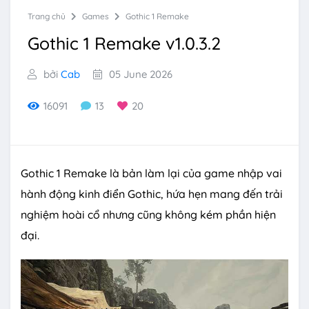
Trang chủ
Games
Gothic 1 Remake
Gothic 1 Remake v1.0.3.2
bởi
Cab
05 June 2026
16091
13
20
Gothic 1 Remake là bản làm lại của game nhập vai
hành động kinh điển Gothic, hứa hẹn mang đến trải
nghiệm hoài cổ nhưng cũng không kém phần hiện
đại.