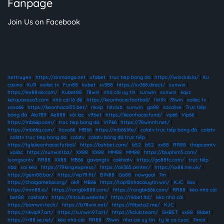
Fanpage
Join Us on Facebook
nettruyen
|
https://zinmanga.net
|
ufabet
|
truc tiep bong da
|
https://iwinclub.la/
|
Ku
casino
|
Ku11
|
xoilac tv
|
Fun88
|
kubet
|
sv388
|
https://sv368.direct/
|
sunwin
|
https://ee88vie.com/
|
Kubet88
|
78win
|
nhà cái uy tín
|
sunwin
|
sunwin
|
kqxs
ketquaxoso3.com
|
nhà cái lô đề
|
https://keonhacai.football/
|
IWIN
|
78win
|
xoilac tv
|
xoso66
|
https://keonhacai55.bet/
|
rikvip
|
hitclub
|
sunwin
|
go88
|
socolive
|
Trực tiếp
bóng đá
|
Alo789
|
Ae888
|
xôi lạc
|
v9bet
|
https://keonhacai.fund/
|
vip66
|
Vip66
|
https://mb66p.com/
|
truc tiep bong da
|
VIP66
|
https://78winnh.net/
|
https://mb66q.com/
|
Xoso66
|
MB66
|
https://mb66.life/
|
colatv trực tiếp bóng đá
|
colatv
|
colatv truc tiep bong da
|
colatv
|
colatv bóng đá trực tiếp
|
https://tylekeonhacai.futbol/
|
https://bshbet.com/
|
b52
|
b52
|
xx88
|
RR88
|
thapcamtv
|
xoilac
|
https://sunwin1.bz/
|
XX88
|
XX88
|
MM88
|
MM88
|
https://bluphim5.com/
|
luongsontv
|
RR88
|
XX88
|
MB66
|
gavangtv
|
cakhiatv
|
https://go88fc.com/
|
trực tiếp
nba
|
soi kèo
|
https://79king.express/
|
https://ok365.center/
|
https://xx88.me.uk/
|
https://gem88.bar/
|
https://vip79.fit/
|
BIN88
|
Go88
|
nowgoal
|
7m
|
https://choigamebai.org/
|
ok9
|
MB66
|
https://top10nhacaiuytin.win/
|
KJC
|
8xx
|
https://mm88.io/
|
https://rongbk888.com/
|
https://rongbk666.com/
|
RR88
|
kèo nhà cái
|
bet88
|
cakhiatv
|
https://hitclub.website/
|
https://rikbet.ltd/
|
kèo nhà cái
|
https://bomwin.tech/
|
https://b78win.net/
|
https://f8beta2.me/
|
KJC
|
https://rikvip97.art/
|
https://sunwin97.art/
|
https://kclub.team/
|
SHBET
|
xx88
|
8kbet
|
https://rr88.se.net/
|
kèo nhà cái
|
RR88
|
78win
|
nha cai uy tin
|
ty le ca cuoc
|
7mcn
|