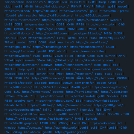
Xóc đĩa online
|
Kèo nhà cái 5
|
88goals
|
iwin
|
Tài xỉu MD5
|
1GOM
|
Rikvip
|
Go88
|
B52
club
|
max88
|
MM88
|
https://iwinclub.ru.com/
|
RIKVIP
|
RIKVIP
|
789win
|
go88
|
xoso66
|
https://cm88.dad/
|
https://hi88.uno/
|
https://iwin.sa.com/
|
go88
|
https://mm88.press/
|
Xoso66
|
phim sex vlxx
|
https://xx88brand.com/
|
https://b52club.sa.com/
|
https://sunwin19.cn.com/
|
https://keonhacai.gdn/
|
https://789clubb.one/
|
iwinclub
|
bin88
|
GG88
|
tải game daominhha
|
GG88
|
XX88
|
RR88
|
https://sunwin.talk/
|
nổ hũ
|
go88
|
Hitclub
|
PG99
|
https://pg66.us.com/
|
MB66
|
Jun88
|
MB66
|
open88
|
https://f168slot.com/
|
https://open886.com/
|
https://open88.today/
|
MB66
|
Sv368
|
OPEN88
|
PG99
|
https://hi88s.com/
|
FLY88
|
Bet88
|
nn777
|
MB66
|
https://fly88.uno/
|
789win
|
vaobet
|
SC88
|
GO88
|
dt68
|
kèo nhà cái
|
https://sunwin99.ceo/
|
https://go88.deal/
|
https://hitclubsbs.jp.net/
|
https://keonhacai.voto/
|
GG88
|
https://gg88.co.com/
|
gem88
|
B52
|
nổ hũ
|
https://tylekeonhacai.life/
|
https://new88.biz/
|
PG88
|
Bet168
|
23win
|
RR88
|
Hitclub
|
Go88
|
Iwin
|
sunwin
|
win79
|
V9bet
|
kqbd
|
sunwin
|
33win
|
https://8kbet.org/
|
https://keonhacaitop.com/
|
https://manclub99.com/
|
Bomwin
|
https://keonhacai95.com/
|
xx88
|
go88
|
b52
|
789club
|
rikvip
|
go88
|
hitclub
|
socolive
|
nổ hũ
|
tài xỉu online
|
game bài đổi thưởng
|
b52club
|
kèo nhà cái
|
sunwin
|
iwin
|
i9bet
|
https://rr88it.com/
|
FB88
|
FB88
|
FB88
|
FB88
|
FB88
|
b52
|
https://789clubze.win/
|
RR88
|
สล็อต
|
https://luphim.com/
|
79KING
|
https://kjc.football/
|
B52 club
|
Bong88
|
Sunwin
|
xem phim fun
|
ae888
|
CM88
|
https://88aa.actor/
|
https://b52club.money/
|
Max88
|
go88
|
https://keobongda.cafe/
|
uu88
|
KJC
|
https://cm88.vision/
|
open88
|
https://new88.market/
|
https://28bet.blue/
|
78Win
|
789club
|
7m
|
https://hi88c.com/
|
https://f8bet.dental/
|
go88
|
Socolive
|
F168
|
FB88
|
socolive1 com
|
https://thienhabet.ru.com/
|
E88
|
https://www.fly888.club/
|
hitclub
|
hitclub
|
https://mu88.help/
|
https://sunwinn.za.com/
|
https://go881.jp.net/
|
https://lodeonline.gb.net/
|
Nổ hũ
|
https://bom.win/
|
Ngonclub
|
f168
|
33win
|
https://bongdalu88.co/
|
kèo nhà cái
|
net88
|
iwinclub
|
manclub
|
GMNC
|
Nohu90
|
cm88
|
https://new88.movie/
|
https://go88club4.com/
|
MM88
|
Sanclub
|
https://bet88.graphics/
|
CM88
|
C168
|
79King
|
LLWIN
|
f168
|
https://2ok9.com/
|
sc88
|
iwinclub
|
https://banca.ac/
|
https://gamebai.work/
|
Jun88
|
sc88
|
OK9
|
cm88
|
nổ hũ
|
F168
|
79king
|
kèo nhà cái
|
gem88
|
https://tylekeo.green/
|