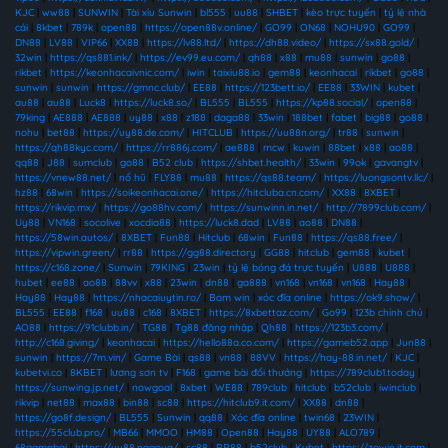
KJC
|
ww88
|
SUNWIN
|
Tài xỉu Sunwin
|
bl555
|
uu88
|
SHBET
|
kèo trực tuyến
|
tỷ lệ nhà
cái
|
8kbet
|
789k
|
open88
|
https://open88v.online/
|
GO99
|
ON68
|
NOHU90
|
GO99
|
DN88
|
LV88
|
VIP66
|
XX88
|
https://lv88.ltd/
|
https://dh88.video/
|
https://sx88.gold/
|
32win
|
https://qs881.ink/
|
https://ev99.eu.com/
|
qh88
|
x88
|
mu88
|
sunwin
|
go88
|
rikbet
|
https://keonhacaivnic.com/
|
iwin
|
taixiu88.io
|
gem88
|
keonhacai
|
rikbet
|
go88
|
sunwin
|
sunwin
|
https://gmnc.club/
|
EE88
|
https://123bett.io/
|
EE88
|
33WIN
|
kubet
|
au88
|
au88
|
Luck8
|
https://luck8.so/
|
BL555
|
BL555
|
https://kp88.social/
|
open88
|
79king
|
AE888
|
AE888
|
uy88
|
x88
|
z188
|
daga88
|
33win
|
188bet
|
fabet
|
big88
|
go88
|
nohu
|
bet88
|
https://uy88.de.com/
|
HITCLUB
|
https://uu88n.org/
|
tr88
|
sunwin
|
https://qh88kyc.com/
|
https://rr886j.com/
|
ae888
|
mcw
|
kuwin
|
88bet
|
x88
|
ao88
|
qq88
|
J88
|
sumclub
|
go88
|
B52 club
|
https://shbet.health/
|
33win
|
99ok
|
gavangtv
|
https://vnew88.net/
|
nổ hũ
|
FLY88
|
mu88
|
https://qs88.team/
|
https://luongsontv.llc/
|
hz88
|
68win
|
https://soikeonhacai.one/
|
https://hitcluba.cn.com/
|
XX88
|
8XBET
|
https://rikvip.mx/
|
https://go88hv.com/
|
https://sunwinn.in.net/
|
http://7899club.com/
|
Uy88
|
VN168
|
socolive
|
xocdia88
|
https://luck8.dad
|
LV88
|
ao88
|
DN88
|
https://58win.autos/
|
8XBET
|
Fun88
|
Hitclub
|
68win
|
Fun88
|
https://qs88.free/
|
https://vipwin.green/
|
rr88
|
https://gg88.directory
|
GG88
|
hitclub
|
gem88
|
kubet
|
https://c168.zone/
|
Sunwin
|
79KING
|
23win
|
tỷ lệ bóng đá trực tuyến
|
U888
|
U888
|
hubet
|
ee88
|
ao88
|
88vv
|
x88
|
23win
|
dn88
|
ga888
|
vn168
|
vn168
|
vn168
|
Hay88
|
Hay88
|
Hay88
|
https://nhacaiuytin.ro/
|
Bom win
|
xóc đĩa online
|
https://ok9.show/
|
BL555
|
EE88
|
f168
|
uu88
|
c168
|
8XBET
|
https://8xbettaz.com/
|
Go99
|
123b chính chủ
|
AO88
|
https://91clubb.in/
|
TG88
|
Tg88 đăng nhập
|
Qh88
|
https://123b3.com/
|
http://c168.giving/
|
keonhacai
|
https://hello88a.co.com/
|
https://gameb52.app
|
Jun88
|
sunwin
|
https://7m.vin/
|
Game Bài
|
qs88
|
vn88
|
88VV
|
https://hay-88.in.net/
|
KJC
|
kubetvi.co
|
8KBET
|
lương sơn tv
|
F168
|
game bài đổi thưởng
|
https://789club1.today
|
https://sunwing.jp.net/
|
nowgoal
|
8xbet
|
WE88
|
789club
|
hitclub
|
b52club
|
iwinclub
|
rikvip
|
net88
|
max88
|
bin88
|
sc88
|
https://hitclub9.it.com/
|
XX88
|
dn88
|
https://go8f.design/
|
BL555
|
Sunwin
|
qq88
|
Xóc đĩa online
|
twin68
|
23WIN
|
https://55club.pro/
|
MB66
|
MMOO
|
HM88
|
Open88
|
Hay88
|
UY88
|
ALO789
|
68gamebai
|
https://uu88.nagoya/
|
sc88
|
RR88
|
b52club
|
Kubet
|
https://zowin.it.com
|