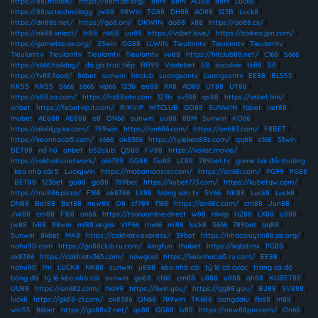
https://88i.mobile/
|
https://88m.ae.org/
|
88M
|
88M
|
AO88
|
88M
|
Luck8
|
https://88aa.technology
|
jw88
|
98Win
|
TG88
|
DH88
|
AO88
|
123B
|
Luck8
|
https://dn88s.net/
|
https://go8.onl/
|
OKWIN
|
ao88
|
x88
|
https://ao88.cx/
|
https://nk88.select/
|
tr88
|
nk88
|
uu88
|
https://vsbet.love/
|
https://soikeo.jpn.com/
|
https://gamebai.ae.org/
|
23win
|
GG88
|
LLWIN
|
Tieulamtv
|
Tieulamtv
|
Tieulamtv
|
Tieulamtv
|
Tieulamtv
|
Tieulamtv
|
Tieulamtv
|
vu88
|
https://hitclub88.net/
|
C168
|
S666
|
https://s666.holiday/
|
đá gà trực tiếp
|
RR99
|
Vaidebet
|
S8
|
socolive
|
tk88
|
S8
|
https://fv88.food/
|
86bet
|
sunwin
|
hitclub
|
Luongsontv
|
Luongsontv
|
EE88
|
BL555
|
KK55
|
KK55
|
S666
|
s666
|
vip66
|
123b
|
ee88
|
XX8
|
AD88
|
UY88
|
UY88
|
https://s88.za.com/
|
https://hz88site.com
|
123b
|
sv388
|
qs88
|
https://vsbet.link/
|
onbet
|
https://febetvip.it.com/
|
RIKVIP
|
HITCLUB
|
GO88
|
SUNWIN
|
fabet
|
net88
|
mubet
|
AE888
|
AE888
|
o8
|
ON68
|
sunwin
|
uu88
|
88M
|
Sunwin
|
KO66
|
https://alahlyg.sa.com/
|
789win
|
https://on686.com/
|
https://on683.com/
|
F8BET
|
https://keonhacai5.com/
|
s666
|
ok8386
|
https://tylekeo88s.com/
|
qq88
|
c168
|
33win
|
BET88
|
nổ hũ
|
onbet
|
b52club
|
QS88
|
FV88
|
https://xoilac.movie/
|
https://rakhoitv.network/
|
alo789
|
GG88
|
Go88
|
LC88
|
789bet.tv
|
game bài đổi thưởng
|
kèo nhà cái 5
|
Luckywin
|
https://mobamonster.com/
|
https://on68i.com/
|
PG99
|
PG88
|
BET88
|
123bet
|
go88
|
go88
|
789bet
|
https://kubet773.com/
|
https://kubetqw.com/
|
https://mu886.pizza/
|
F168
|
ok8386
|
LX88
|
lương sơn tv
|
SV66
|
NK88
|
Luck8
|
Luck8
|
DN88
|
Bet88
|
Bet88
|
new88
|
O8
|
cf789
|
f168
|
https://on68c.com/
|
cm88
|
Jun88
|
JW88
|
cm88
|
F168
|
on68
|
https://taixiuonline.direct
|
w88
|
rikvip
|
HZ88
|
LX88
|
u888
|
jw88
|
lv88
|
98win
|
ml88.vegas
|
VIP66
|
mv66
|
ml88
|
luck8
|
S666
|
789bet
|
qq88
|
Sunwin
|
8kbet
|
MK8
|
https://cakhiatv.express/
|
39bet
|
https://nhacaiuytin88.ae.org/
|
nohu90 com
|
https://go88club.ru.com/
|
kingfun
|
thabet
|
https://kqbd.mx
|
PG88
|
ok8386
|
https://cakhiatv365.com/
|
nowgoal
|
https://keonhacai5.ru.com/
|
EE88
|
nohu90
|
7m
|
LUCK8
|
NK88
|
sunwin
|
u888
|
kèo nhà cái
|
tỷ lệ cá cược
|
trang cá độ
bóng đá
|
tỷ lệ kèo nhà cái
|
sunwin
|
go88
|
cf68
|
cm88
|
u888
|
u888
|
qh88
|
KUBET88
|
UU88
|
https://on682.com/
|
Na99
|
https://llwin.you/
|
https://gg88.you/
|
BJ88
|
SV888
|
luck8
|
https://gk88-z1.com/
|
ok8386
|
ON68
|
789win
|
TK688
|
bongdalu
|
fb88
|
m88
|
win55
|
86bet
|
https://go88v2.net/
|
qs88
|
GG88
|
lv88
|
https://new88pm.com/
|
On68
|