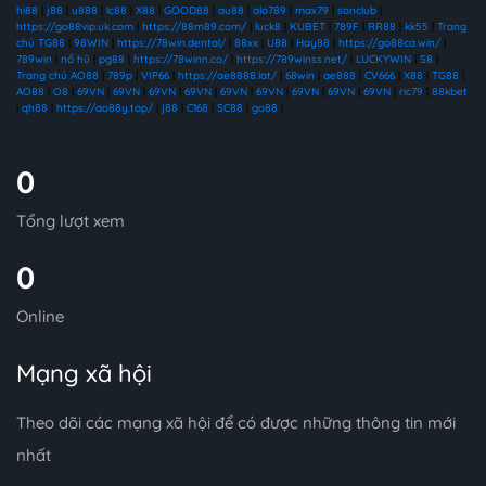
hi88
|
j88
|
u888
|
lc88
|
X88
|
GOOD88
|
au88
|
alo789
|
max79
|
sonclub
|
https://go88vip.uk.com
|
https://88m89.com/
|
luck8
|
KUBET
|
789F
|
RR88
|
kk55
|
Trang
chủ TG88
|
98WIN
|
https://78win.dental/
|
88xx
|
U88
|
Hay88
|
https://go88ca.win/
|
789win
|
nổ hũ
|
pg88
|
https://78winn.co/
|
https://789winss.net/
|
LUCKYWIN
|
S8
|
Trang chủ AO88
|
789p
|
VIP66
|
https://ae8888.lat/
|
68win
|
ae888
|
CV666
|
X88
|
TG88
|
AO88
|
O8
|
69VN
|
69VN
|
69VN
|
69VN
|
69VN
|
69VN
|
69VN
|
69VN
|
69VN
|
ric79
|
88kbet
|
qh88
|
https://ao88y.top/
|
j88
|
C168
|
SC88
|
go88
|
0
Tổng lượt xem
0
Online
Mạng xã hội
Theo dõi các mạng xã hội để có được những thông tin mới
nhất