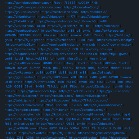
https://gamebaidoithuong.you/
|
f8bet
|
789BET
|
ALO789
|
F168
|
https://top10trangcacuocbongda.com/
|
https://lodeonline2.org/
|
https://go88vn.sa.com/
|
https://taihitclub.cn.com/
|
https://sshbet.io/
|
https://shbethi.com/
|
https://shbet.law/
|
nn777
|
https://shbetb0.com/
|
https://8kbet8.org/
|
https://trangcadobongda.bio/
|
Game bài
|
cm88
|
https://78wind.com/
|
UU88
|
https://fly88.select/
|
7M
|
tk88
|
https://o8.ninja/
|
https://keonhacai.cool/
|
https://7mcn.llc/
|
bj88
|
o8
|
okvip
|
https://ok9.property/
|
789WIN
|
OPEN88
|
GG88
|
78win.so
|
hitclub
|
sunwin
|
CM88
|
79king
|
https://hi88.me/
|
go88
|
https://fly88.green/
|
https://ok9bet.net/
|
EE88
|
nk88
|
https://cakhiatv.lifestyle/
|
https://cakhia03.tv/
|
https://keonhacai18.website/
|
iwin club
|
https://haywin-vn.site/
|
https://go88vn.tech/
|
https://say88vn.com/
|
f168
|
https://hoiquantv.vip/
|
https://hoiquantv.site/
|
https://hoiquantv.online/
|
Kèo Nhà Cái
|
https://fly88.gives/
|
cm88
|
Luck8
|
https://ok988.info/
|
jun88
|
nhà cái uy tín
|
kèo nhà cái
|
https://new88.webcam/
|
BIN88
|
BIN88
|
Rikvip
|
B52club
|
789club
|
789club
|
789club
|
sunwin
|
sunwin
|
sunwin
|
mb66
|
go88
|
sao789
|
hitclub
|
8day
|
sunwin
|
thabet
|
MB66
|
https://ok9.events/
|
ao88
|
ga6789
|
siu88
|
bet88
|
rr88
|
https://o8.style/
|
https://gg88.center/
|
https://fly8889.com/
|
x88
|
MM88
|
ev88
|
yo88
|
MM88
|
Sunwin
|
Lô đề online
|
https://78wintx.com/
|
c168
|
NỔ HŨ
|
cm88
|
ok9
|
F168
|
Jun88
|
x88
|
cm88
|
b29
|
GG88
|
58win
|
MM88
|
789club
|
sc88
|
F8bet
|
https://b52club.team
|
cm88
|
kèo
nhà cái
|
https://tylekeonhacai.top/
|
https://789clubb.uk.net/
|
https://go888.sa.com/
|
https://iwinclub.jp.net/
|
https://hitclubb.jp.net/
|
https://rikvipp.jp.net/
|
https://taixiu.jp.net/
|
https://go88b.co.com/
|
https://789club1.co.com/
|
https://iwinclub86.co.com/
|
MB66
|
nohu90
|
B52Club
|
https://tylekeonhacai.vin/
|
https://bongdaso.team/
|
https://7m.band/
|
https://bongdalu.army/
|
https://nhacaiuytin.moi/
|
https://kqbd.one/
|
https://bong88.se.net/
|
Bongdalu
|
tỷ lệ
kèo nhà cái
|
trang cá cược uy tín
|
lô đề
|
app tài xỉu
|
fb88
|
vsbet
|
uk88
|
fabet
|
fb88
|
fb88
|
nhà cái uy tín
|
https://7mcn.voto/
|
QS88
|
cm88
|
https://shbet.info/
|
https://ok99678.com/
|
77win
|
88XX
|
Rikvip
|
V9Bet
|
SC88
|
TẢI SUN WIN
|
Da88
|
Hitclub
|
Hitclub
|
https://ok9.watch/
|
https://fly88.deal/
|
https://trangcacuocbongda.bio/
|
hitclub
|
Z188
|
AO88
|
https://sunwin.guru/
|
https://go88.baby/
|
https://hitclub.cab/
|