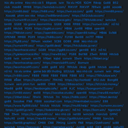
Xóc đĩa online
|
Kèo nhà cái 5
|
88goals
|
iwin
|
Tài xỉu MD5
|
1GOM
|
Rikvip
|
Go88
|
B52
club
|
max88
|
MM88
|
https://iwinclub.ru.com/
|
RIKVIP
|
RIKVIP
|
789win
|
go88
|
xoso66
|
https://cm88.dad/
|
https://hi88.uno/
|
https://iwin.sa.com/
|
go88
|
https://mm88.press/
|
Xoso66
|
phim sex vlxx
|
https://xx88brand.com/
|
https://b52club.sa.com/
|
https://sunwin19.cn.com/
|
https://keonhacai.gdn/
|
https://789clubb.one/
|
iwinclub
|
bin88
|
GG88
|
tải game daominhha
|
GG88
|
XX88
|
RR88
|
https://sunwin.talk/
|
nổ hũ
|
go88
|
Hitclub
|
PG99
|
https://pg66.us.com/
|
MB66
|
Jun88
|
MB66
|
open88
|
https://f168slot.com/
|
https://open886.com/
|
https://open88.today/
|
MB66
|
Sv368
|
OPEN88
|
MM88
|
PG99
|
https://hi88s.com/
|
FLY88
|
Bet88
|
nn777
|
MB66
|
https://fly88.uno/
|
789win
|
vaobet
|
SC88
|
GO88
|
dt68
|
kèo nhà cái
|
https://sunwin99.ceo/
|
https://go88.deal/
|
https://hitclubsbs.jp.net/
|
https://keonhacai.voto/
|
GG88
|
https://gg88.co.com/
|
gem88
|
B52
|
nổ hũ
|
https://tylekeonhacai.life/
|
https://new88.biz/
|
PG88
|
Bet168
|
23win
|
RR88
|
Hitclub
|
Go88
|
Iwin
|
sunwin
|
win79
|
V9bet
|
kqbd
|
sunwin
|
33win
|
https://8kbet.org/
|
https://keonhacaitop.com/
|
https://manclub99.com/
|
Bomwin
|
https://keonhacai95.com/
|
xx88
|
go88
|
b52
|
789club
|
rikvip
|
go88
|
hitclub
|
socolive
|
nổ hũ
|
tài xỉu online
|
game bài đổi thưởng
|
b52club
|
kèo nhà cái
|
sunwin
|
iwin
|
i9bet
|
https://rr88it.com/
|
FB88
|
FB88
|
FB88
|
FB88
|
FB88
|
b52
|
https://789clubze.win/
|
RR88
|
สล็อต
|
https://luphim.com/
|
79KING
|
https://kjc.football/
|
B52 club
|
Bong88
|
Sunwin
|
xem phim fun
|
ae888
|
CM88
|
https://88aa.actor/
|
https://b52club.money/
|
Max88
|
go88
|
https://keobongda.cafe/
|
uu88
|
KJC
|
https://luongsontv23.com/
|
https://cm88.vision/
|
ee88
|
https://socolive.studio/
|
open88
|
https://new88.market/
|
https://28bet.blue/
|
78Win
|
789club
|
7m
|
https://hi88c.com/
|
https://f8bet.dental/
|
go88
|
Socolive
|
F168
|
FB88
|
socolive1 com
|
https://thienhabet.ru.com/
|
E88
|
https://www.fly888.club/
|
hitclub
|
hitclub
|
https://mu88.help/
|
https://sunwinn.za.com/
|
https://go881.jp.net/
|
https://lodeonline.gb.net/
|
Nổ hũ
|
https://bom.win/
|
Ngonclub
|
f168
|
33win
|
https://bongdalu88.co/
|
kèo nhà cái
|
net88
|
iwinclub
|
manclub
|
GMNC
|
Nohu90
|
cm88
|
https://new88.movie/
|
https://go88club4.com/
|
MM88
|
Sanclub
|
https://bet88.graphics/
|
CM88
|
C168
|
79King
|
LLWIN
|
f168
|
https://2ok9.com/
|
sc88
|
iwinclub
|
https://banca.ac/
|
https://gamebai.work/
|
Jun88
|
sc88
|
OK9
|
cm88
|
nohu90