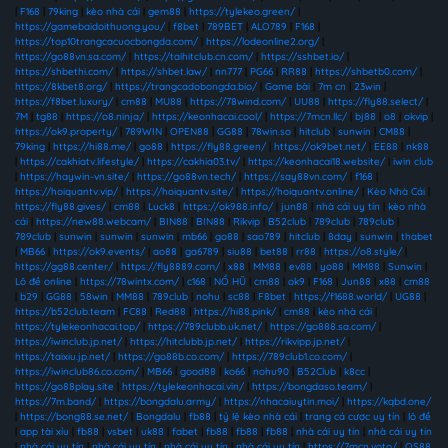
|
F168
|
79king
|
kèo nhà cái
|
gem88
|
https://tylekeo.green/
|
https://gamebaidoithuong.you/
|
f8bet
|
789BET
|
ALO789
|
F168
|
https://top10trangcacuocbongda.com/
|
https://lodeonline2.org/
|
https://go88vn.sa.com/
|
https://taihitclub.cn.com/
|
https://sshbet.io/
|
https://shbethi.com/
|
https://shbet.law/
|
nn777
|
PG66
|
RR88
|
https://shbetb0.com/
|
https://8kbet8.org/
|
https://trangcadobongda.bio/
|
Game bài
|
7m cn
|
23win
|
https://f8bet.luxury/
|
cm88
|
MU88
|
https://78wind.com/
|
UU88
|
https://fly88.select/
|
7M
|
tg88
|
https://o8.ninja/
|
https://keonhacai.cool/
|
https://7mcn.llc/
|
bj88
|
o8
|
okvip
|
https://ok9.property/
|
789WIN
|
OPEN88
|
GG88
|
78win.so
|
hitclub
|
sunwin
|
CM88
|
79king
|
https://hi88.me/
|
go88
|
https://fly88.green/
|
https://ok9bet.net/
|
EE88
|
nk88
|
https://cakhiatv.lifestyle/
|
https://cakhia03.tv/
|
https://keonhacai18.website/
|
iwin club
|
https://haywin-vn.site/
|
https://go88vn.tech/
|
https://say88vn.com/
|
f168
|
https://hoiquantv.vip/
|
https://hoiquantv.site/
|
https://hoiquantv.online/
|
Kèo Nhà Cái
|
https://fly88.gives/
|
cm88
|
Luck8
|
https://ok988.info/
|
jun88
|
nhà cái uy tín
|
kèo nhà
cái
|
https://new88.webcam/
|
BIN88
|
BIN88
|
Rikvip
|
B52club
|
789club
|
789club
|
789club
|
sunwin
|
sunwin
|
sunwin
|
mb66
|
go88
|
sao789
|
hitclub
|
8day
|
sunwin
|
thabet
|
MB66
|
https://ok9.events/
|
ao88
|
ga6789
|
siu88
|
bet88
|
rr88
|
https://o8.style/
|
https://gg88.center/
|
https://fly8889.com/
|
x88
|
MM88
|
ev88
|
yo88
|
MM88
|
Sunwin
|
Lô đề online
|
https://78wintx.com/
|
c168
|
NỔ HŨ
|
cm88
|
ok9
|
F168
|
Jun88
|
x88
|
cm88
|
b29
|
GG88
|
58win
|
MM88
|
789club
|
nohu
|
sc88
|
F8bet
|
https://f1688.world/
|
UG88
|
https://b52club.team
|
FC88
|
Red88
|
https://hi88.pink/
|
cm88
|
kèo nhà cái
|
https://tylekeonhacai.top/
|
https://789clubb.uk.net/
|
https://go888.sa.com/
|
https://iwinclub.jp.net/
|
https://hitclubb.jp.net/
|
https://rikvipp.jp.net/
|
https://taixiu.jp.net/
|
https://go88b.co.com/
|
https://789club1.co.com/
|
https://iwinclub86.co.com/
|
MB66
|
good88
|
ko66
|
nohu90
|
B52Club
|
k8cc
|
https://go88play.site
|
https://tylekeonhacai.vin/
|
https://bongdaso.team/
|
https://7m.band/
|
https://bongdalu.army/
|
https://nhacaiuytin.moi/
|
https://kqbd.one/
|
https://bong88.se.net/
|
Bongdalu
|
fb88
|
tỷ lệ kèo nhà cái
|
trang cá cược uy tín
|
lô đề
|
app tài xỉu
|
fb88
|
vsbet
|
uk88
|
fabet
|
fb88
|
fb88
|
fb88
|
nhà cái uy tín
|
nhà cái uy tín
|
nhà cái uy tín
|
nhà cái uy tín
|
nhà cái uy tín
|
nhà cái uy tín
|
https://7mcn.voto/
|
QS88