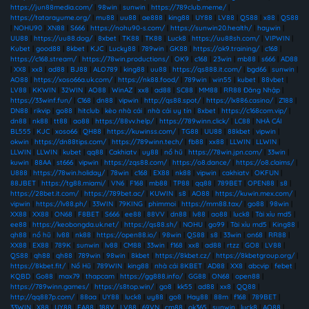
https://jun88media.com/
|
98win
|
sunwin
|
https://789club.meme/
|
https://tatarayume.org/
|
mu88
|
uu88
|
ae888
|
king88
|
UY88
|
LV88
|
QS88
|
x88
|
QS88
|
NOHU90
|
XN88
|
S666
|
https://nohu90-s.com/
|
https://sunwin20.health/
|
haywin
|
UU88
|
https://uu88.dog/
|
8xbet
|
TK88
|
TK88
|
Luck8
|
https://uu88sh.com/
|
VIPWIN
|
Kubet
|
good88
|
8kbet
|
KJC
|
Lucky88
|
789win
|
GK88
|
https://ok9.training/
|
c168
|
https://c168.stream/
|
https://78win.productions/
|
OK9
|
c168
|
23win
|
mb88
|
s666
|
AD88
|
XX8
|
xx8
|
ad88
|
BJ88
|
ALO789
|
king88
|
uu88
|
https://qs888.it.com/
|
bgd66
|
sunwin
|
AO88
|
https://xoso66a.uk.com/
|
https://nk88.food/
|
789win
|
win55
|
kubet
|
88vbet
|
LV88
|
KKWIN
|
32WIN
|
AO88
|
WinAZ
|
xx8
|
ad88
|
SC88
|
MM88
|
RR88 Đăng Nhập
|
https://33winf.fun/
|
C168
|
dn88
|
vipwin
|
http://qs88.spot/
|
https://lx886.casino/
|
Z188
|
DN88
|
rikvip
|
go88
|
hitclub
|
kèo nhà cái
|
nhà cái uy tín
|
8xbet
|
https://c168com.vip/
|
dn88
|
nk88
|
tt88
|
ao88
|
https://88vv.help/
|
https://789winn.click/
|
LC88
|
NHÀ CÁI
BL555
|
KJC
|
xoso66
|
QH88
|
https://kuwinss.com/
|
TG88
|
UU88
|
88kbet
|
vipwin
|
okwin
|
https://dn88tips.com/
|
https://789winn.tech/
|
fb88
|
xx88
|
LLWIN
|
LLWIN
|
LLWIN
|
LLWIN
|
kubet
|
qq88
|
Cakhiatv
|
uy88
|
nổ hũ
|
https://78win.jpn.com/
|
33win
|
kuwin
|
88AA
|
st666
|
vipwin
|
https://zqs88.com/
|
https://o8.dance/
|
https://o8.claims/
|
U888
|
https://78win.holiday/
|
78win
|
c168
|
EX88
|
nk88
|
vipwin
|
cakhiatv
|
OKFUN
|
88JBET
|
https://tg88.miami/
|
VN6
|
F168
|
mb88
|
TP88
|
qq88
|
789BET
|
OPEN88
|
s8
|
https://28bet.it.com/
|
https://789bet.ac/
|
KUWIN
|
s8
|
AO88
|
https://kuwin.mex.com/
|
vipwin
|
https://lv88.ph/
|
33WIN
|
79KING
|
phimmoi
|
https://mm88.tax/
|
go88
|
98win
|
XX88
|
XX88
|
ON68
|
F8BET
|
S666
|
ee88
|
88VV
|
dn88
|
lv88
|
ao88
|
luck8
|
Tài xỉu md5
|
ee88
|
https://keobongda.uk.net/
|
https://qs88.sh/
|
NOHU
|
go99
|
Tài xỉu md5
|
King88
|
qh88
|
nổ hũ
|
lv88
|
nk88
|
https://open88.io/
|
98win
|
QS88
|
s8
|
33win
|
on68
|
RR88
|
XX88
|
EX88
|
789K
|
sunwin
|
lv88
|
CM88
|
33win
|
f168
|
xx8
|
ad88
|
rtzz
|
GO8
|
LV88
|
QS88
|
qh88
|
qh88
|
789win
|
98win
|
8kbet
|
https://8kbet.cz/
|
https://8kbetgroup.org/
|
https://8kbet.fit/
|
Nổ Hũ
|
789WIN
|
king88
|
nhà cái 8KBET
|
AD88
|
XX8
|
abcvip
|
febet
|
KQBD
|
Go88
|
max79
|
thapcam
|
https://gg888.info/
|
GG88
|
ON68
|
open88
|
https://789winn.games/
|
https://s8top.win/
|
go8
|
kk55
|
ad88
|
xx8
|
QQ88
|
http://qq887p.com/
|
88aa
|
UY88
|
luck8
|
uy88
|
go8
|
Hay88
|
88m
|
f168
|
789BET
|
33WIN
|
X88
|
UY88
|
EA88
|
188V
|
LV88
|
69VN
|
cm88
|
ok365
|
sunwin
|
luck8
|
AO88
|