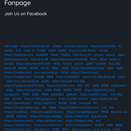
Fanpage
Join Us on Facebook
nettruyen
|
https://zinmanga.net
|
ufabet
|
truc tiep bong da
|
https://iwinclub.la/
|
Ku
casino
|
Ku11
|
xoilac tv
|
Fun88
|
kubet
|
sv388
|
https://sv368.direct/
|
sunwin
|
https://ee88vie.com/
|
Kubet88
|
78win
|
Thabet
|
nhà cái uy tín
|
sunwin
|
sunwin
|
kqxs
ketquaxoso3.com
|
nhà cái lô đề
|
https://keonhacai.football/
|
IWIN
|
78win
|
xoilac tv
|
xoso66
|
https://keonhacai55.bet/
|
rikvip
|
hitclub
|
sunwin
|
go88
|
socolive
|
Trực tiếp
bóng đá
|
Alo789
|
Ae888
|
xôi lạc
|
12bet
|
v9bet
|
https://keonhacai.fund/
|
vip66
|
Vip66
|
https://mb66p.com/
|
truc tiep bong da
|
VIP66
|
https://78winnh.net/
|
https://mb66q.com/
|
Xoso66
|
MB66
|
https://mb66.life/
|
colatv trực tiếp bóng đá
|
colatv
|
colatv truc tiep bong da
|
colatv
|
colatv bóng đá trực tiếp
|
https://tylekeonhacai.futbol/
|
https://bshbet.com/
|
b52
|
b52
|
xx88
|
RR88
|
thapcamtv
|
xoilac
|
https://sunwin1.bz/
|
XX88
|
XX88
|
MM88
|
MM88
|
https://bluphim5.com/
|
luongsontv
|
RR88
|
XX88
|
MB66
|
gavangtv
|
cakhiatv
|
https://go88fc.com/
|
trực tiếp
nba
|
soi kèo
|
https://79king.express/
|
https://ok365.center/
|
https://xx88.me.uk/
|
https://gem88.bar/
|
https://vip79.fit/
|
BIN88
|
Go88
|
nowgoal
|
7m
|
https://choigamebai.org/
|
ok9
|
MB66
|
https://top10nhacaiuytin.win/
|
KJC
|
8xx
|
https://mm88.io/
|
https://rongbk888.com/
|
https://rongbk666.com/
|
RR88
|
kèo nhà cái
|
bet88
|
cakhiatv
|
https://hitclub.website/
|
https://rikbet.ltd/
|
kèo nhà cái
|
https://bomwin.tech/
|
https://b78win.net/
|
https://f8beta2.me/
|
KJC
|
https://rikvip97.art/
|
https://sunwin97.art/
|
https://kclub.team/
|
SHBET
|
xx88
|
8kbet
|
https://rr88.se.net/
|
kèo nhà cái
|
RR88
|
78win
|
nha cai uy tin
|
ty le ca cuoc
|
7mcn
|