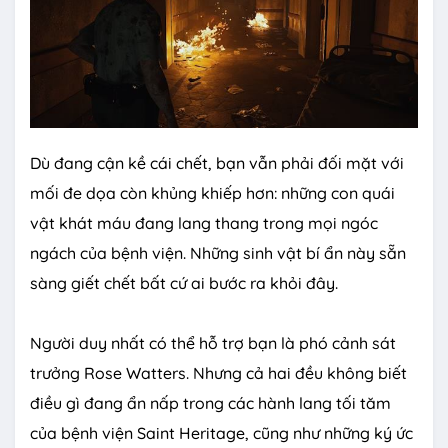
Dù đang cận kề cái chết, bạn vẫn phải đối mặt với
mối đe dọa còn khủng khiếp hơn: những con quái
vật khát máu đang lang thang trong mọi ngóc
ngách của bệnh viện. Những sinh vật bí ẩn này sẵn
sàng giết chết bất cứ ai bước ra khỏi đây.
Người duy nhất có thể hỗ trợ bạn là phó cảnh sát
trưởng Rose Watters. Nhưng cả hai đều không biết
điều gì đang ẩn nấp trong các hành lang tối tăm
của bệnh viện Saint Heritage, cũng như những ký ức