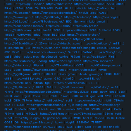
|
cm88
|
https://qq88.media/
|
https://shbet.info/
|
https://ok99678.com/
|
77win
|
88XX
|
Rikvip
|
V9Bet
|
SC88
|
TẢI SUN WIN
|
Da88
|
Hitclub
|
Hitclub
|
https://ok9.watch/
|
https://fly88.deal/
|
https://trangcacuocbongda.bio/
|
hitclub
|
Z188
|
AO88
|
https://sunwin.guru/
|
https://go88.baby/
|
https://hitclub.cab/
|
https://iwin.page/
|
https://b52.you/
|
https://789club-ceo.net/
|
B52
|
Gemwin
|
rikvip
|
sunwin
|
https://keonhacai55.mobile/
|
https://hi88.chat/
|
https://ok9.press/
|
https://hi88fz.com/
|
sc88
|
Jun88
|
SC88
|
https://sc88.day/
|
SC88
|
SUNWIN
|
8DAY
|
188BET
|
NOHUWIN
|
8day
|
rikvip
|
b52
|
b52
|
https://hello88.kitchen/
|
https://1gom2.co.com/
|
https://bomwin.cn.com/
|
https://go88net.com/
|
https://b52club68.com/
|
23win
|
https://rikbet1.cn.com/
|
https://8xbetlt.com/
|
m88
|
tỷ
lệ kèo nhà cái
|
88I
|
https://78winni.net/
|
xoilac trực tiếp bóng đá
|
xoso66
|
Socolive
|
8XX
|
Vip66
|
https://keonhacai.international/
|
SumClub
|
IWIN68
|
https://79king1.fun/
|
uy88
|
shbet
|
colatv trực tiếp bóng đá
|
cakhia
|
789bet
|
https://ea88.bio/
|
F168
|
https://b52club.study/
|
79king
|
https://bl555.systems/
|
https://c168.markets/
|
https://shbetk.net/
|
90phut
|
https://78win01.bet/
|
KK55
|
https://92lotterycom.us/
|
EE88
|
EE88
|
https://78wingenz.com/
|
jun88
|
https://789bets.biz/
|
MM88
|
https://gg88.guru/
|
789club
|
789club
|
rikvip
|
gmnc
|
hitclub
|
gavangtv
|
FB88
|
fb88
|
u888
|
https://u888.photo/
|
game nổ hũ
|
nohu90
|
https://u888j.net/
|
https://vnsc88.net/
|
hitclub
|
tg88
|
https://789bethp.com/
|
SHBET
|
https://fly88.co.com/
|
U888
|
c168
|
https://c168mov.com/
|
https://f168.dad/
|
uu88
|
79king
|
https://trangcadobongda.uk.net/
|
https://b52club.to
|
68gb
|
go99
|
au88
|
88xx
|
NK88
|
au88
|
tg88
|
33win
|
tt88
|
mb88
|
33win
|
u888
|
mu88
|
go8
|
x88
|
123b
|
OPEN88
|
luck8
|
OK9
|
789win
|
https://mu88bet.live/
|
sc88
|
https://mmlive.gold
|
mb88
|
789win
|
B52
|
HITCLUB
|
https://gamebaidoithuong.la
|
ty le bong da
|
https://moviekids.org/
|
8kbet
|
SUNWIN
|
GO88
|
hitclub
|
nohu90
|
sumclub
|
NOHU90
|
33WIN
|
shbet
|
LLWIN
|
789win
|
go88
|
HITCLUB
|
https://qq8876.net/
|
https://789win8.casino/
|
98win
|
tg88
|
kubet
|
https://fly88.legal/
|
68 game bài
|
mb88
|
MM88
|
hitclub
|
789win
|
Tài Xỉu Online
|
GO88
|
O8
|
https://open88ss.com/
|
kuwin
|
Hay88
|
888NEW
|
789BET
|
https://keonhacai55.fund/
|
BONG88
|
xn88
|
123b
|
8kbet
|
C168
|
RR88
|
kèo nhà cái
|