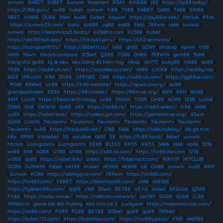
sunwin
|
8XBET
|
8XBET
|
Sunwin
|
thapcam
|
8DAY
|
KING88
|
j88
|
https://qs88.baby/
|
https://c168.guru/
|
uu88
|
hubet
|
sunwin
|
hi88
|
TX88
|
DABET
|
DA88
|
TA88
|
SIN88
|
11BET
|
VIN88
|
DU88
|
9bet
|
bu88
|
Oxbet
|
haywin
|
https://say88vn.site/
|
hitclub
|
99ok
|
https://sunwin29.com/
|
nohu
|
az888
|
ug88
|
ea88
|
S666
|
789win
|
s666
|
sunwin
|
sunwin
|
https://keonhacai5.boats/
|
sv368hn.com
|
SV388
|
Kubet
|
https://alo789apk.app/
|
https://hitclub1.guru/
|
https://b52.ventures/
|
https://luongson117.tv/
|
https://8kbettt.co/
|
lv88
|
qh88
|
GO99
|
nhatvip
|
vipwin
|
tr88
|
nk88
|
56win
|
hitclub.compare
|
123bet
|
QS88
|
TG88
|
DN88
|
789WIN
|
gem88
|
fb88
|
trang chủ go88
|
tỷ lệ kèo
|
kèo bóng đá hôm nay
|
rikvip
|
vin777
|
lucky88
|
mb88
|
ao88
|
TK88
|
https://ao88.uk.net/
|
https://xoso66a.co.com/
|
nk88
|
LUCK8
|
https://ao88y.top
|
6623
|
H19.com
|
tt88
|
DN88
|
OPEN88
|
C168
|
https://xx88.uk.com/
|
https://gg88se.com/
|
PG66
|
88kbet
|
uu88
|
https://lc88.website/
|
https://vipwin.luxury/
|
au88
|
grandpashabet
|
EE88
|
https://88i.mobile/
|
https://88m.ae.org/
|
88M
|
88M
|
AO88
|
88M
|
Luck8
|
https://88aa.technology
|
jw88
|
98Win
|
TG88
|
DH88
|
AO88
|
123B
|
Luck8
|
DN88
|
Go8
|
OKWIN
|
ao88
|
x88
|
https://ao88.cx/
|
https://nk88.select/
|
tr88
|
nk88
|
uu88
|
https://vsbet.love/
|
https://soikeo.jpn.com/
|
https://gamebai.ae.org/
|
23win
|
GG88
|
LLWIN
|
Tieulamtv
|
Tieulamtv
|
Tieulamtv
|
Tieulamtv
|
Tieulamtv
|
Tieulamtv
|
Tieulamtv
|
vu88
|
https://hitclub88.net/
|
C168
|
S666
|
https://s666.holiday/
|
đá gà trực
tiếp
|
RR99
|
Vaidebet
|
S8
|
socolive
|
tk88
|
S8
|
https://fv88.food/
|
86bet
|
sunwin
|
hitclub
|
Luongsontv
|
Luongsontv
|
EE88
|
BL555
|
KK55
|
KK55
|
S666
|
s666
|
vip66
|
123b
|
ee88
|
XX8
|
AD88
|
UY88
|
UY88
|
https://s88.za.com/
|
https://hz88site.com
|
123b
|
sv388
|
qs88
|
https://vsbet.link/
|
onbet
|
https://febetvip.it.com/
|
RIKVIP
|
HITCLUB
|
GO88
|
SUNWIN
|
fabet
|
net88
|
mubet
|
AE888
|
AE888
|
o8
|
ON68
|
sunwin
|
uu88
|
88M
|
Sunwin
|
KO66
|
https://alahlyg.sa.com/
|
789win
|
https://on686.com/
|
https://on683.com/
|
F8BET
|
https://keonhacai5.com/
|
s666
|
ok8386
|
https://tylekeo88s.com/
|
qq88
|
c168
|
33win
|
BET88
|
nổ hũ
|
onbet
|
b52club
|
QS88
|
FV88
|
https://xoilac.movie/
|
https://rakhoitv.network/
|
alo789
|
GG88
|
Go88
|
LC88
|
789bet.tv
|
game bài đổi thưởng
|
kèo nhà cái 5
|
Luckywin
|
https://mobamonster.com/
|
https://on68i.com/
|
PG99
|
PG88
|
BET88
|
123bet
|
go88
|
go88
|
789bet
|
https://kubet773.com/
|
https://kubetqw.com/
|
https://mu886.pizza/
|
F168
|
ok8386
|