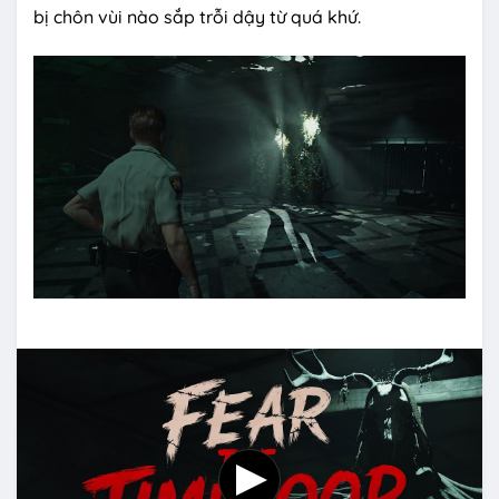
bị chôn vùi nào sắp trỗi dậy từ quá khứ.