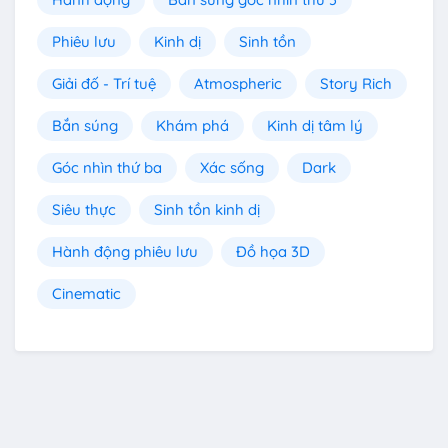
Phiêu lưu
Kinh dị
Sinh tồn
Giải đố - Trí tuệ
Atmospheric
Story Rich
Bắn súng
Khám phá
Kinh dị tâm lý
Góc nhìn thứ ba
Xác sống
Dark
Siêu thực
Sinh tồn kinh dị
Hành động phiêu lưu
Đồ họa 3D
Cinematic