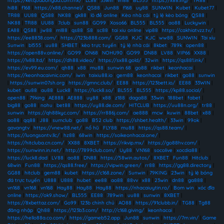
https://ketquabongda.com.mx/
|
Lc88
|
33win
|
vn88
|
BL555
|
https://x88.ing/
|
TR88
|
hi88
|
f168
|
https://x88.channel/
|
QS88
|
Jun88
|
f168
|
uy88
|
SUNWIN
|
Kubet
|
Kubet77
|
TR88
|
UU88
|
QS88
|
NK88
|
gk88
|
lô đề online
|
Kèo nhà cái
|
tỷ lệ kèo bóng
|
QS88
|
NK88
|
TR88
|
UU88
|
7club
|
sun88
|
GO99
|
Xoso66
|
BL555
|
BL555
|
ao88
|
Luckywin
|
EA88
|
QS88
|
jw88
|
ml88
|
qs88
|
S8
|
sc88
|
tai xiu online
|
vip88
|
https://cakhiatvzz.tv/
|
https://ee8838.com/
|
https://123b888.com/
|
GG88
|
KJC
|
KJC
|
ww88
|
SUNWIN
|
Tài xỉu
Sunwin
|
bl555
|
uu88
|
SHBET
|
kèo trực tuyến
|
tỷ lệ nhà cái
|
8kbet
|
789k
|
open88
|
https://open88v.online/
|
GO99
|
ON68
|
NOHU90
|
GO99
|
DN88
|
LV88
|
VIP66
|
XX88
|
https://lv88.ltd/
|
https://dh88.video/
|
https://sx88.gold/
|
32win
|
https://qs881.ink/
|
https://ev99.eu.com/
|
qh88
|
x88
|
mu88
|
sunwin 68
|
go88
|
rikbet
|
keonhacai
|
https://keonhacaivnic.com/
|
iwin
|
taixiu88.io
|
gem88
|
keonhacai
|
rikbet
|
go88
|
sunwin
|
https://sunwin07sh.org
|
https://gmnc.club/
|
EE88
|
https://123bett.io/
|
EE88
|
33WIN
|
kubet
|
au88
|
au88
|
Luck8
|
https://luck8.so/
|
BL555
|
BL555
|
https://kp88.social/
|
open88
|
79king
|
AE888
|
AE888
|
uy88
|
x88
|
z188
|
daga88
|
33win
|
188bet
|
fabet
|
big88
|
go88
|
nohu
|
bet88
|
https://uy88.de.com/
|
HITCLUB
|
https://uu88n.org/
|
tr88
|
sunwin
|
https://qh88kyc.com/
|
https://rr886j.com/
|
ae888
|
mcw
|
kuwin
|
88bet
|
x88
|
ao88
|
qq88
|
J88
|
sumclub
|
go88
|
B52 club
|
https://shbet.health/
|
33win
|
99ok
|
gavangtv
|
https://vnew88.net/
|
nổ hũ
|
FLY88
|
mu88
|
https://qs88.team/
|
https://luongsontv.llc/
|
hz88
|
68win
|
https://soikeonhacai.one/
|
https://hitcluba.cn.com/
|
XX88
|
8XBET
|
https://rikvip.mx/
|
https://go88hv.com/
|
https://sunwinn.in.net/
|
http://7899club.com/
|
Uy88
|
VN168
|
socolive
|
xocdia88
|
https://luck8.dad
|
LV88
|
ao88
|
DN88
|
https://58win.autos/
|
8XBET
|
Fun88
|
Hitclub
|
68win
|
Fun88
|
https://qs88.free/
|
https://vipwin.green/
|
rr88
|
https://gg88.directory
|
GG88
|
hitclub
|
gem88
|
kubet
|
https://c168.zone/
|
Sunwin
|
79KING
|
23win
|
tỷ lệ bóng
đá trực tuyến
|
U888
|
U888
|
hubet
|
ee88
|
ao88
|
88vv
|
x88
|
23win
|
dn88
|
ga888
|
vn168
|
vn168
|
vn168
|
Hay88
|
Hay88
|
Hay88
|
https://nhacaiuytin.ro/
|
Bom win
|
xóc đĩa
online
|
https://ok9.show/
|
BL555
|
EE88
|
789win
|
uu88
|
sunwin
|
8XBET
|
https://8xbettaz.com/
|
Go99
|
123b chính chủ
|
AO88
|
https://91clubb.in/
|
TG88
|
Tg88
đăng nhập
|
Qh88
|
https://123b3.com/
|
http://c168.giving/
|
keonhacai
|
https://hello88a.co.com/
|
https://gameb52.app
|
Jun88
|
sunwin
|
https://7m.vin/
|
Game