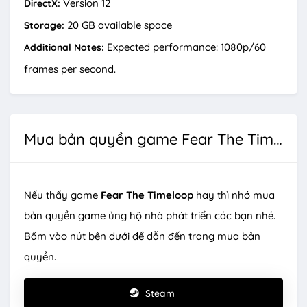
Version 12
DirectX:
20 GB available space
Storage:
Expected performance: 1080p/60
Additional Notes:
frames per second.
Mua bản quyền game Fear The Timeloop
Nếu thấy game
Fear The Timeloop
hay thì nhớ mua
bản quyền game ủng hộ nhà phát triển các bạn nhé.
Bấm vào nút bên dưới để dẫn đến trang mua bản
quyền.
Steam