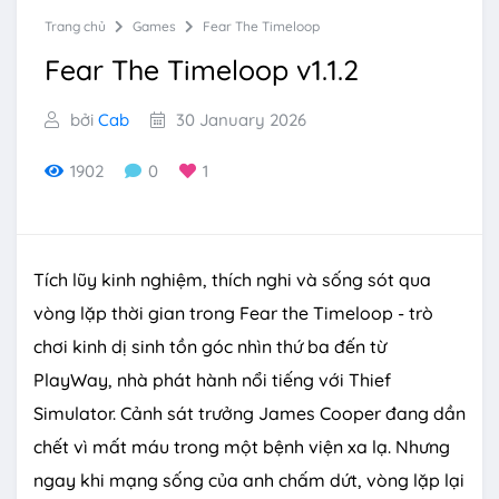
Trang chủ
Games
Fear The Timeloop
Fear The Timeloop v1.1.2
bởi
Cab
30 January 2026
1902
0
1
Tích lũy kinh nghiệm, thích nghi và sống sót qua
vòng lặp thời gian trong Fear the Timeloop - trò
chơi kinh dị sinh tồn góc nhìn thứ ba đến từ
PlayWay, nhà phát hành nổi tiếng với Thief
Simulator. Cảnh sát trưởng James Cooper đang dần
chết vì mất máu trong một bệnh viện xa lạ. Nhưng
ngay khi mạng sống của anh chấm dứt, vòng lặp lại