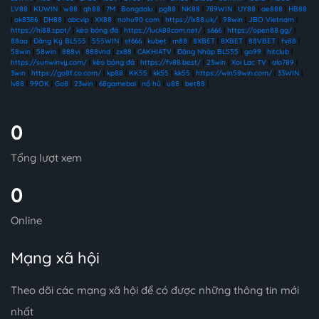
LV88
|
KUWIN
|
w88
|
qh88
|
7M
|
Bongdalu
|
pg88
|
NK88
|
789WIN
|
UY88
|
ae888
|
HB88
|
ok8386
|
DH88
|
abcvip
|
XX88
|
nohu90 com
|
https://lx88.uk/
|
98win
|
JBO Vietnam
|
https://hi88.spot/
|
kèo bóng đá
|
https://luck88com.net/
|
s666
|
https://open88.gg/
|
88aa
|
Đăng Ký BL555
|
555WIN
|
st666
|
kubet
|
m88
|
8XBET
|
8XBET
|
88VBET
|
fv88
|
58win
|
58win
|
888vi
|
888vnd
|
zx88
|
CAKHIATV
|
Đăng Nhập BL555
|
go99
|
hitclub
|
https://sunwinvy.com/
|
kèo bóng đá
|
https://fv88.best/
|
23win
|
Xoi Lac TV
|
alo789
|
3win
|
https://go8f.co.com/
|
kp88
|
KK55
|
kk55
|
kk55
|
https://win58win.com/
|
33WIN
|
lv88
|
99OK
|
Go8
|
23win
|
68gamebai
|
nổ hũ
|
u88
|
bet88
|
0
Tổng lượt xem
0
Online
Mạng xã hội
Theo dõi các mạng xã hội để có được những thông tin mới
nhất