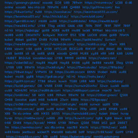
https://gavangtv.global/
|
xoso66
|
GO8
|
U88
|
789win
|
https://mitomtv.cx/
|
LC88
|
lô đề
online
|
xoso66
|
kèo nhà cái
|
789WIN
|
rs88
|
QH888
|
http://go99me.com/
|
8xx
|
https://58win1.info/
|
tv88
|
https://socolive.ai/
|
https://keonhacai555.us.com/
|
https://keonhacai55.ws/
|
http://hitclub1.ac/
|
https://iwinclub8.com/
|
https://gem88.in.net/
|
mb88
|
uu88
|
https://uu88.date/
|
https://new88.land/
|
https://new882.info/
|
UY88
|
77ag
|
ok365
|
G666
|
c168
|
789k
|
789F
|
789F
|
789F
|
789F
|
nổ hũ
|
https://kqbd.gg/
|
go88
|
AD88
|
au88
|
mu88
|
luck8
|
999bet
|
kèo nhà cái 5
|
red88
|
vic88
|
OKWINTV
|
luckywin
|
RIKVIP
|
B52
|
123B
|
LUCK8
|
st666
|
go88
|
78WIN
|
kubet
|
8kbet
|
ga6789
|
DN88
|
FLY88
|
98WIN
|
https://qs88.health/
|
Sunwin
|
https://new88.energy/
|
https://viscard.de.com/
|
https://ea88.us.org/
|
33win
|
X88
|
EX88
|
vipwin
|
tr88
|
qs88
|
UY88
|
HITCLUB
|
B52CLUB
|
RIKVIP
|
U88
|
8kbet
|
88I
|
88AA
|
uu88
|
bet88
|
s8
|
s8
|
ao88
|
qh88
|
xoso66
|
QH88
|
MU88
|
uy88
|
x88
|
lv88
|
lc88
|
UU88
|
HUBET
|
B52club
|
xoso66vn.app
|
UY88
|
MM99
|
ok8386
|
https://vsbetz.net/
|
https://vsbet365.io/
|
Hay88
|
Hay88
|
Hay88
|
NK88
|
uy88
|
Ae888
|
new88
|
33ag
|
UY88
|
UY88
|
U88
|
98WIN
|
https://luck8.style/
|
https://13win.studio/
|
https://789p.biz/
|
https://98win.toys/
|
VIPWIN
|
S8
|
https://siu88.co.com
|
88NN
|
thabet
|
tk88
|
uu88
|
kubet
|
mu88
|
gg88
|
https://go8.ae.org/
|
Nổ Hũ
|
https://nohu.best/
|
https://go99.com.se/
|
TT88
|
68win
|
kuwin
|
TG88
|
LX88
|
lv88
|
https://luck8.esq/
|
https://luck8.games/
|
O8
|
VN88
|
EX88
|
https://sunwin20.info/
|
32win
|
Luck8
|
ee88
|
uu88
|
NOHU90
|
https://red88.de.com
|
https://uk88sport.com.se
|
max79
|
llwin
|
https://on68.live/
|
S8
|
kk55
|
lc88
|
789win
|
98WIN
|
S8
|
https://28bet.green/
|
QS88
|
CM88
|
Socolive
|
pg66
|
tt88
|
hello88
|
23win
|
888b
|
https://123ga.app/
|
https://sv368.markets/
|
68win
|
https://ok9.style/
|
mb88
|
sunwin
|
qq88
|
123b
|
https://rr88.com.se/
|
go88
|
uu88
|
kubet
|
789win
|
789p
|
u888
|
jw88
|
XIN88
|
uu88
|
X88
|
Tài xỉu online
|
x88
|
KK55
|
bl555
|
https://iwinclub88.cam/
|
kubet
|
8kbet
|
huvip
|
huvip
|
https://nk88w.com/
|
sv888
|
J88
|
http://kuwinfi.com/
|
tg88
|
tg88
|
kkwin
|
lc88
|
tr88
|
DN88
|
https://kjc.ad/
|
MM88
|
UY88
|
789win
|
QS88
|
TR88
|
b52
|
go8
|
28BET
|
7m
|
https://xemtiso.com/
|
xóc đĩa online
|
sao789
|
KWIN
|
https://789k2.net/
|
xx88
|
xx88.forex
|
jeetbuzz
|
wicket71
|
khela88
|
babu88
|
bd9
|
https://tr88.food/
|
Go99
|
UY88
|
https://rikvip88.cn.com/
|
h19
|
uu88
|
https://kubetmb.org/
|
mm88.yokohama
|