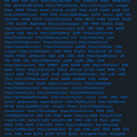
Bài
|
qs88
|
vn88
|
88VV
|
https://hay-88.in.net/
|
KJC
|
kubetvi.co
|
8KBET
|
lương sơn tv
|
F168
|
game bài đổi thưởng
|
https://789club1.today
|
https://sunwing.jp.net/
|
nowgoal
|
8xbet
|
WE88
|
789club
|
hitclub
|
b52club
|
iwinclub
|
rikvip
|
net88
|
max88
|
bin88
|
sc88
|
https://hitclub9.it.com/
|
XX88
|
dn88
|
https://go8f.design/
|
BL555
|
Sunwin
|
qq88
|
Xóc
đĩa online
|
twin68
|
23WIN
|
https://55club.pro/
|
MB66
|
MMOO
|
HM88
|
Open88
|
Hay88
|
UY88
|
ALO789
|
68gamebai
|
https://uu88.nagoya/
|
sc88
|
RR88
|
b52club
|
Kubet
|
https://zowin.it.com
|
O8
|
https://sunwinvv.com/
|
bj 88
|
J188
|
UU88
|
nk88
|
ae888
|
xoso66
|
ee88
|
kqxs.vip
|
https://u888.gallery/
|
QS88
|
https://uy88.com.de/
|
https://uy88.in.net/
|
https://ea88.mex.com/
|
KJC
|
https://hbet.red/
|
LLwin
|
https://hitclub68.cn.com/
|
https://keonhacaitv.io/
|
https://sunwinn.cat/
|
https://sunwin68.cn.com/
|
https://hitclubvn.ch/
|
ok8386
|
https://sc88.link/
|
PG66
|
luckywin
|
https://mm88.report/
|
ON68
|
RR88
|
Kingfun
|
Kèo Nhà Cái
|
O8
|
EA88
|
68WIN
|
MMOO
|
u888ez.com
|
tg88
|
sc88
|
u888
|
u888
|
https://good88.gives/
|
j88
|
f168
|
RR88
|
C168
|
https://hi88com.biz/
|
say88
|
say88
|
28bet
|
ON68
|
https://kkwin.co.com/
|
789f
|
789BET
|
QS88
|
ae888
|
qs88
|
https://m88.actor/
|
bj88
|
8xbet
|
789win
|
https://nohu52.art
|
789win
|
789 club
|
Sunwin
|
GG88
|
NK88
|
FV88
|
Vipwin
|
EA88
|
HITCLUB
|
Go88
|
Vin88
|
https://hitclub88.studio/
|
lc88
|
uu88
|
mb88
|
23win
|
https://789bet7a.com/
|
winvn
|
Ae888
|
xocdia88
|
ao88
|
sodo66
|
https://bj88ac.com/
|
hitclub
|
https://sunwin1.com.co/
|
https://go88a.bid/
|
https://hitclub1.jpn.com/
|
https://iwin.it.com/
|
https://789club63.com/
|
https://rikvipv2.com/
|
https://rikvip3.jp.net/
|
https://keonhacai5.hot/
|
https://gamebaidoithuong1.io/
|
https://sunwin1.jp.net/
|
sunwin
|
Jun88
|
U888
|
U888
|
Sunwin
|
go88com.club
|
haywinvip.jp.net
|
https://fly888y.com/
|
https://go88p.one/
|
iWin68
|
https://go88bet.in.net/
|
nowgoal
|
Mmwin
|
https://c168game.com/
|
zowinmoi.com
|
https://789-club.best
|
https://b52club-vn.com
|
PG88
|
vf555
|
Fun88dangnhap.net
|
w88
|
w88
|
AU88
|
kubet
|
trang chủ mb88
|
trang chủ au88
|
trang chủ x88
|
trang chủ tg88
|
trang chủ c168
|
XX88
|
xx88
|
S8
|
33win
|
cakhiatv
|
8kbet
|
UY88
|
bet88
|
lô đề online
|
NK88
|
https://nk88.gives/
|
llwin đăng nhập
|
https://u888bet.live/
|
https://mm88t.dev/
|
s8
|
tg88
|
hz88
|
qs88
|
MB66
|
UU88
|
GO8
|
uu88
|
SC88
|
on68
|
BL555
|
BL555
|
BL555
|
BL555
|
cổng game hitclub
|
cổng game