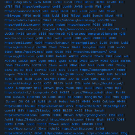
LX88
|
lương sơn tv
|
SV66
|
NK88
|
Luck8
|
Luck8
|
DN88
|
Bet88
|
Bet88
|
new88
|
O8
|
cf789
|
f168
|
https://on68c.com/
|
cm88
|
Jun88
|
JW88
|
cm88
|
F168
|
on68
|
https://taixiuonline.direct
|
w88
|
rikvip
|
HZ88
|
LX88
|
u888
|
jw88
|
lv88
|
98win
|
ml88.vegas
|
VIP66
|
mv66
|
ml88
|
luck8
|
S666
|
789bet
|
qq88
|
Sunwin
|
8kbet
|
MK8
|
https://cakhiatv.express/
|
39bet
|
https://nhacaiuytin88.ae.org/
|
nohu90 com
|
https://go88club.ru.com/
|
kingfun
|
thabet
|
https://kqbd.mx
|
PG88
|
ok8386
|
https://cakhiatv365.com/
|
nowgoal
|
https://keonhacai5.ru.com/
|
EE88
|
nohu90
|
7m
|
LUCK8
|
NK88
|
sunwin
|
u888
|
kèo nhà cái
|
tỷ lệ cá cược
|
trang cá độ bóng đá
|
tỷ lệ
kèo nhà cái
|
sunwin
|
go88
|
cf68
|
cm88
|
u888
|
u888
|
qh88
|
KUBET88
|
UU88
|
https://on682.com/
|
Na99
|
https://llwin.you/
|
https://gg88.you/
|
BJ88
|
SV888
|
luck8
|
https://gk88-z1.com/
|
ok8386
|
ON68
|
789win
|
TK688
|
bongdalu
|
fb88
|
m88
|
win55
|
86bet
|
https://go88v2.net/
|
qs88
|
GG88
|
lv88
|
https://new88pm.com/
|
On68
|
https://gg88fun.com
|
go88
|
U888
|
Hello88
|
ABC88
|
VIPWIN
|
78WIN
|
MK8
|
on68
|
s66
|
XOSO66
|
LUCK8
|
88M
|
uy88
|
mb88
|
QS88
|
ST666
|
DN88
|
GO99
|
KO66
|
QS88
|
ok8386
|
S666
|
CAKHIATV
|
SOCOLIVE
|
33win
|
mu88
|
MB66
|
cf68
|
MK8
|
LV88
|
LV88
|
79king
|
88AA
|
BET88
|
bj88
|
888VND
|
TG88
|
188V
|
98WIN
|
https://keobongda.com/
|
febet
|
haywin
|
789club
|
go88
|
33win
|
O8
|
https://hi88.tours/
|
36WIN
|
EA88
|
8US
|
Motchill
|
TDTC
|
TD88
|
TD88
|
VLXX
|
Sex Việt
|
Heovl
|
JAV HD
|
VLXX
|
Nohu
|
NOHU
|
23win
|
https://ok9.today/
|
KK55
|
KK55
|
BL555
|
luck8
|
123b
|
ko66
|
https://hay88.org.uk/
|
BL555
|
luongsontv
|
qh88
|
789win
|
go99
|
mu88
|
bj88
|
uu88
|
DN88
|
CM88
|
bj88
|
https://xoilactv.llc/
|
luongsontv
|
OK9
|
8XBET
|
https://79king.capital/
|
shbet
|
Fun88
Thai
|
XOSO66
|
LUCKY88
|
S8
|
U888
|
dn88
|
s8
|
ae888
|
bong da 365
|
J88
|
tt88
|
QQ88
|
Sunwin
|
O8
|
O8
|
s8
|
AU88
|
s8
|
s8
|
Hubet
|
Win55
|
MM88
|
XN88
|
Cakhiatv
|
HM88
|
https://u8888.house/
|
https://e68win.net
|
ev99
|
https://c168.buzz/
|
https://fly88.in/
|
open88
|
188V
|
https://S8.today
|
NK88
|
BL555
|
KK55
|
88aa
|
Sunwin
|
https://b52club14.com/
|
KUWIN
|
NOHU
|
789win
|
https://gavangtvv.cc/
|
C168
|
lx88
|
Ae888
|
https://8xbet1.co.com/
|
https://8xbet8x.it.com/
|
98win
|
68win
|
88AA
|
AO88
|
GO99
|
LLWIN
|
GG88
|
F8BET
|
555win
|
mb88
|
AO88
|
KING88
|
LX88
|
https://8kbet.com.ph/
|
33win
|
nohu90
|
https://twin68.gr.com/
|
SV368
|
https://8kbet.cafe/
|
8kbet
|
https://shbet-okvip.uk.com/
|
https://on68info.com/
|
77ag
|