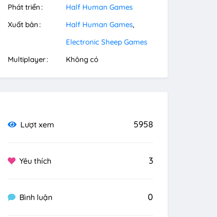
Phát triển
Half Human Games
Xuất bản
Half Human Games
Electronic Sheep Games
Multiplayer
Không có
5958
Lượt xem
3
Yêu thích
0
Bình luận