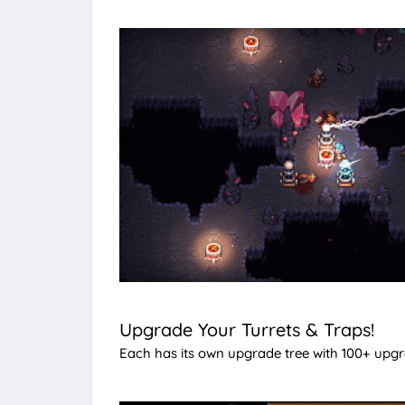
Upgrade Your Turrets & Traps!
Each has its own upgrade tree with 100+ upgra