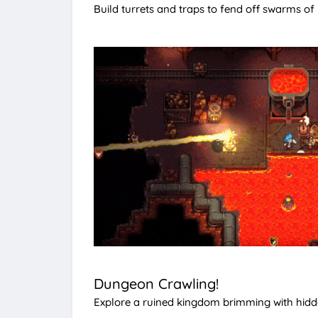
Build turrets and traps to fend off swarms of
Dungeon Crawling!
Explore a ruined kingdom brimming with hidde