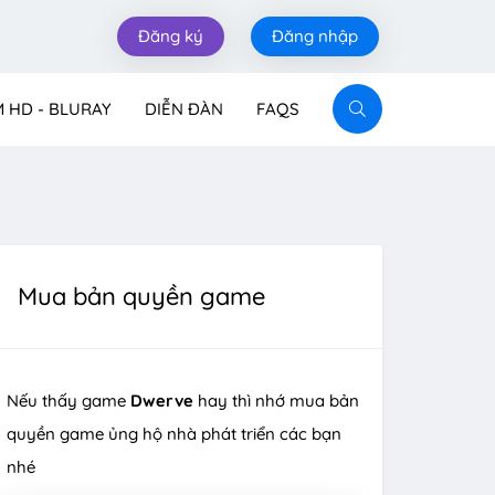
Đăng ký
Đăng nhập
M HD - BLURAY
DIỄN ĐÀN
FAQS
Mua bản quyền game
Nếu thấy game
Dwerve
hay thì nhớ mua bản
quyền game ủng hộ nhà phát triển các bạn
nhé