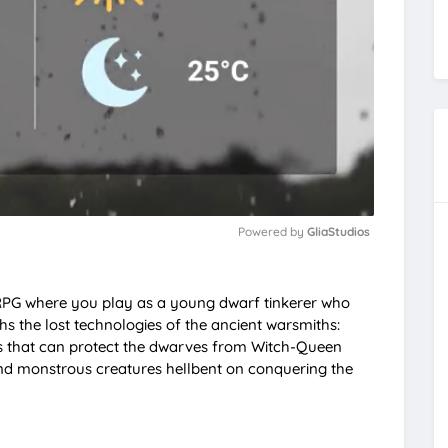
Powered by 
GliaStudios
M
RPG where you play as a young dwarf tinkerer who
u
s the lost technologies of the ancient warsmiths:
t
ns that can protect the dwarves from Witch-Queen
and monstrous creatures hellbent on conquering the
e