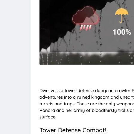
Dwerve is a tower defense dungeon crawler 
adventures into a ruined kingdom and unearth
turrets and traps. These are the only weapo
Vandra and her army of bloodthirsty trolls 
surface.
Tower Defense Combat!