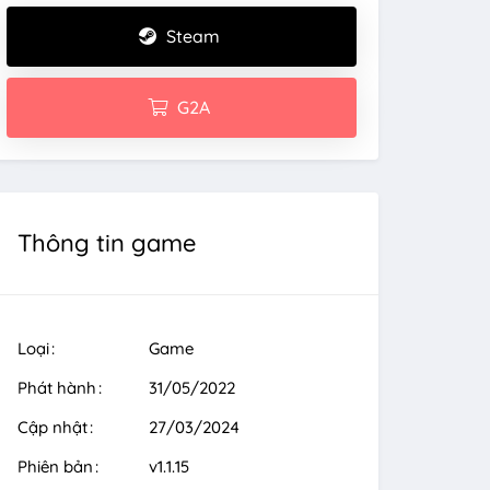
Steam
G2A
Thông tin game
Loại
Game
Phát hành
31/05/2022
Cập nhật
27/03/2024
Phiên bản
v1.1.15