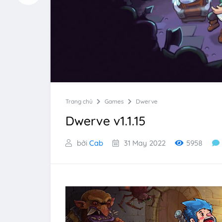
Trang chủ
Games
Dwerve
Dwerve v1.1.15
bởi
Cab
31 May 2022
5958