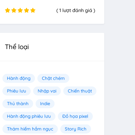
( 1 lượt đánh giá )
Thể loại
Hành động
Chặt chém
Phiêu lưu
Nhập vai
Chiến thuật
Thủ thành
Indie
Hành động phiêu lưu
Đồ họa pixel
Thám hiểm hầm ngục
Story Rich