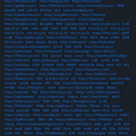
https://hitclubb.jp.net/
|
https://rikvipp.jp.net/
|
https://taixiu.jp.net/
|
https://go88b.co.com/
|
https://789club1.co.com/
|
https://iwinclub86.co.com/
|
MB66
|
good88
|
ko66
|
nohu90
|
B52Club
|
k8cc
|
https://go88play.site
|
https://tylekeonhacai.vin/
|
https://bongdaso.team/
|
https://7m.band/
|
https://bongdalu.army/
|
https://nhacaiuytin.moi/
|
https://kqbd.one/
|
https://bong88.se.net/
|
Bongdalu
|
fb88
|
tỷ lệ kèo nhà cái
|
trang cá cược uy tín
|
lô đề
|
app tài xỉu
|
fb88
|
vsbet
|
uk88
|
fabet
|
fb88
|
fb88
|
fb88
|
nhà cái uy tín
|
nhà cái uy tín
|
nhà cái uy tín
|
nhà cái uy tín
|
nhà cái uy tín
|
nhà cái uy tín
|
https://7mcn.voto/
|
QS88
|
cm88
|
https://qq88.media/
|
https://ok99678.com/
|
77win
|
88XX
|
Rikvip
|
V9Bet
|
SC88
|
TẢI SUN WIN
|
Da88
|
Hitclub
|
Hitclub
|
https://ok9.watch/
|
https://fly88.deal/
|
https://trangcacuocbongda.bio/
|
hitclub
|
Z188
|
AO88
|
https://sunwin.guru/
|
https://go88.baby/
|
https://hitclub.cab/
|
https://iwin.page/
|
https://b52.you/
|
https://789club-ceo.net/
|
B52
|
Gemwin
|
rikvip
|
sunwin
|
https://keonhacai55.mobile/
|
https://hi88.chat/
|
https://ok9.press/
|
https://hi88fz.com/
|
sc88
|
Jun88
|
SC88
|
https://sc88.day/
|
SC88
|
SUNWIN
|
8DAY
|
188BET
|
NOHUWIN
|
8day
|
rikvip
|
b52
|
b52
|
https://hello88.kitchen/
|
https://1gom2.co.com/
|
https://bomwin.cn.com/
|
https://go88net.com/
|
https://b52club68.com/
|
23win
|
https://rikbet1.cn.com/
|
https://8xbetlt.com/
|
m88
|
tỷ lệ kèo nhà cái
|
88I
|
https://78winni.net/
|
xoilac trực tiếp
bóng đá
|
xoso66
|
Socolive
|
8XX
|
Vip66
|
https://keonhacai.international/
|
SumClub
|
IWIN68
|
https://79king1.fun/
|
shbet
|
colatv trực tiếp bóng đá
|
cakhia
|
789bet
|
https://ea88.bio/
|
F168
|
https://b52club.study/
|
79king
|
https://bl555.systems/
|
https://c168.markets/
|
https://shbetk.net/
|
90phut
|
https://78win01.bet/
|
KK55
|
https://92lotterycom.us/
|
EE88
|
EE88
|
https://78wingenz.com/
|
jun88
|
https://789bets.biz/
|
MM88
|
https://gg88.guru/
|
789club
|
789club
|
rikvip
|
gmnc
|
hitclub
|
gavangtv
|
FB88
|
fb88
|
u888
|
https://u888.photo/
|
game nổ hũ
|
nohu90
|
https://u888j.net/
|
https://vnsc88.net/
|
hitclub
|
tg88
|
https://789bethp.com/
|
SHBET
|
https://fly88.co.com/
|
U888
|
c168
|
https://c168mov.com/
|
https://f168.dad/
|
uu88
|
79king
|
https://trangcadobongda.uk.net/
|
https://b52club.to
|
68gb
|
go99
|
au88
|
88xx
|
NK88
|
au88
|
tg88
|
33win
|
tt88
|
mb88
|
33win
|
u888
|
mu88
|
go8
|
x88
|
123b
|
OPEN88
|
luck8
|
OK9
|
789win
|
https://mu88bet.live/
|
sc88
|
https://mmlive.gold
|
mb88
|
789win
|