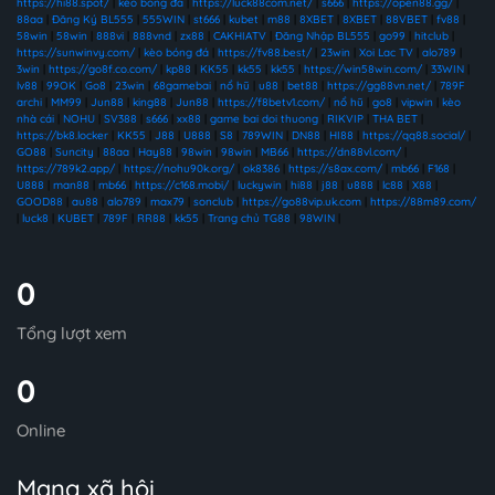
https://hi88.spot/
|
kèo bóng đá
|
https://luck88com.net/
|
s666
|
https://open88.gg/
|
88aa
|
Đăng Ký BL555
|
555WIN
|
st666
|
kubet
|
m88
|
8XBET
|
8XBET
|
88VBET
|
fv88
|
58win
|
58win
|
888vi
|
888vnd
|
zx88
|
CAKHIATV
|
Đăng Nhập BL555
|
go99
|
hitclub
|
https://sunwinvy.com/
|
kèo bóng đá
|
https://fv88.best/
|
23win
|
Xoi Lac TV
|
alo789
|
3win
|
https://go8f.co.com/
|
kp88
|
KK55
|
kk55
|
kk55
|
https://win58win.com/
|
33WIN
|
lv88
|
99OK
|
Go8
|
23win
|
68gamebai
|
nổ hũ
|
u88
|
bet88
|
https://gg88vn.net/
|
789F
archi
|
MM99
|
Jun88
|
king88
|
Jun88
|
https://f8betv1.com/
|
nổ hũ
|
go8
|
vipwin
|
kèo
nhà cái
|
NOHU
|
SV388
|
s666
|
xx88
|
game bai doi thuong
|
RIKVIP
|
THA BET
|
https://bk8.locker
|
KK55
|
J88
|
U888
|
S8
|
789WIN
|
DN88
|
HI88
|
https://qq88.social/
|
GO88
|
Suncity
|
88aa
|
Hay88
|
98win
|
98win
|
MB66
|
https://dn88vl.com/
|
https://789k2.app/
|
https://nohu90k.org/
|
ok8386
|
https://s8ax.com/
|
mb66
|
F168
|
U888
|
man88
|
mb66
|
https://c168.mobi/
|
luckywin
|
hi88
|
j88
|
u888
|
lc88
|
X88
|
GOOD88
|
au88
|
alo789
|
max79
|
sonclub
|
https://go88vip.uk.com
|
https://88m89.com/
|
luck8
|
KUBET
|
789F
|
RR88
|
kk55
|
Trang chủ TG88
|
98WIN
|
0
Tổng lượt xem
0
Online
Mạng xã hội