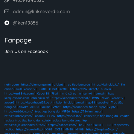
admin@linkneverdie.com
@ken19856
Fanpage
Join Us on Facebook
nettruyen
|
https://zinmanga.net
|
ufabet
|
truc tiep bong da
|
https://iwinclub.la/
|
Ku
casino
|
Ku11
|
xoilac tv
|
Fun88
|
kubet
|
sv388
|
https://sv368.direct/
|
sunwin
|
https://ee88vie.com/
|
Kubet88
|
78win
|
nhà cái uy tín
|
sunwin
|
sunwin
|
kqxs
ketquaxoso3.com
|
nhà cái lô đề
|
https://keonhacai.football/
|
IWIN
|
78win
|
xoilac tv
|
xoso66
|
https://keonhacai55.bet/
|
rikvip
|
hitclub
|
sunwin
|
go88
|
socolive
|
Trực tiếp
bóng đá
|
Alo789
|
Ae888
|
xôi lạc
|
v9bet
|
https://keonhacai.fund/
|
vip66
|
Vip66
|
https://mb66p.com/
|
truc tiep bong da
|
VIP66
|
https://78winnh.net/
|
https://mb66q.com/
|
Xoso66
|
MB66
|
https://mb66.life/
|
colatv trực tiếp bóng đá
|
colatv
|
colatv truc tiep bong da
|
colatv
|
colatv bóng đá trực tiếp
|
https://tylekeonhacai.futbol/
|
https://bshbet.com/
|
b52
|
b52
|
xx88
|
RR88
|
thapcamtv
|
xoilac
|
https://sunwin1.bz/
|
XX88
|
XX88
|
MM88
|
MM88
|
https://bluphim5.com/
|
luongsontv
|
RR88
|
XX88
|
MB66
|
gavangtv
|
cakhiatv
|
https://go88fc.com/
|
trực tiếp