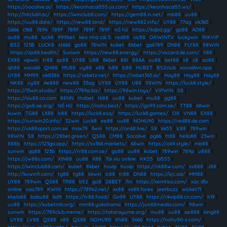
https://socolive.ai/
|
https://keonhacai555.us.com/
|
https://keonhacai55.ws/
|
http://hitclub1.ac/
|
https://iwinclub8.com/
|
https://gem88.in.net/
|
mb88
|
uu88
|
https://uu88.date/
|
https://new88.land/
|
https://new882.info/
|
UY88
|
77ag
|
ok365
|
G666
|
c168
|
789k
|
789F
|
789F
|
789F
|
789F
|
nổ hũ
|
https://kqbd.gg/
|
go88
|
AD88
|
au88
|
mu88
|
luck8
|
999bet
|
kèo nhà cái 5
|
red88
|
vic88
|
OKWINTV
|
luckywin
|
RIKVIP
|
B52
|
123B
|
LUCK8
|
st666
|
go88
|
78WIN
|
kubet
|
8kbet
|
ga6789
|
DN88
|
FLY88
|
98WIN
|
https://qs88.health/
|
Sunwin
|
https://new88.energy/
|
https://viscard.de.com/
|
X88
|
EX88
|
vipwin
|
tr88
|
qs88
|
UY88
|
U88
|
8kbet
|
88I
|
88AA
|
uu88
|
bet88
|
s8
|
s8
|
ao88
|
qh88
|
xoso66
|
QH88
|
MU88
|
uy88
|
x88
|
lv88
|
lc88
|
HUBET
|
B52club
|
xoso66vn.app
|
UY88
|
MM99
|
ok8386
|
https://vsbetz.net/
|
https://vsbet365.io/
|
Hay88
|
Hay88
|
Hay88
|
NK88
|
uy88
|
Ae888
|
new88
|
33ag
|
UY88
|
UY88
|
U88
|
98WIN
|
https://luck8.style/
|
https://13win.studio/
|
https://789p.biz/
|
https://98win.toys/
|
VIPWIN
|
S8
|
https://siu88.co.com
|
88NN
|
thabet
|
tk88
|
uu88
|
kubet
|
mu88
|
gg88
|
https://go8.ae.org/
|
Nổ Hũ
|
https://nohu.best/
|
https://go99.com.se/
|
TT88
|
68win
|
kuwin
|
TG88
|
LX88
|
lv88
|
https://luck8.esq/
|
https://luck8.games/
|
O8
|
VN88
|
EX88
|
https://sunwin20.info/
|
32win
|
Luck8
|
ee88
|
uu88
|
NOHU90
|
https://red88.de.com
|
https://uk88sport.com.se
|
max79
|
llwin
|
https://on68.live/
|
S8
|
kk55
|
lc88
|
789win
|
98WIN
|
S8
|
https://28bet.green/
|
QS88
|
CM88
|
Socolive
|
pg66
|
tt88
|
hello88
|
23win
|
888b
|
https://123ga.app/
|
https://sv368.markets/
|
68win
|
https://ok9.style/
|
mb88
|
sunwin
|
qq88
|
123b
|
https://rr88.com.se/
|
go88
|
uu88
|
kubet
|
789win
|
789p
|
u888
|
https://jw88s.com/
|
XIN88
|
uu88
|
X88
|
Tài xỉu online
|
KK55
|
bl555
|
https://iwinclub88.cam/
|
kubet
|
8kbet
|
huvip
|
huvip
|
https://nk88w.com/
|
sv888
|
J88
|
http://kuwinfi.com/
|
tg88
|
tg88
|
kkwin
|
lc88
|
tr88
|
DN88
|
https://kjc.ad/
|
MM88
|
UY88
|
789win
|
QS88
|
TR88
|
b52
|
go8
|
28BET
|
7m
|
https://xemtiso.com/
|
xóc đĩa
online
|
sao789
|
KWIN
|
https://789k2.net/
|
xx88
|
xx88.forex
|
jeetbuzz
|
wicket71
|
khela88
|
babu88
|
bd9
|
https://tr88.food/
|
Go99
|
UY88
|
https://rikvip88.cn.com/
|
h19
|
uu88
|
https://kubetmb.org/
|
mm88.yokohama
|
https://jun88media.com/
|
98win
|
sunwin
|
https://789club.meme/
|
https://tatarayume.org/
|
mu88
|
uu88
|
ae888
|
king88
|
UY88
|
LV88
|
QS88
|
x88
|
QS88
|
NOHU90
|
XN88
|
S666
|
https://nohu90-s.com/
|