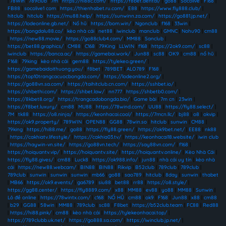
|
78Win
|
789club
|
7m
|
https://hi88c.com/
|
https://f8bet.dental/
|
go88
|
Socolive
|
F168
|
FB88
|
socolive1 com
|
https://thienhabet.ru.com/
|
E88
|
https://www.fly888.club/
|
hitclub
|
hitclub
|
https://mu88.help/
|
https://sunwinn.za.com/
|
https://go881.jp.net/
|
https://lodeonline.gb.net/
|
Nổ hũ
|
https://bom.win/
|
Ngonclub
|
f168
|
33win
|
https://bongdalu88.co/
|
kèo nhà cái
|
net88
|
iwinclub
|
manclub
|
GMNC
|
Nohu90
|
cm88
|
https://new88.movie/
|
https://go88club4.com/
|
MM88
|
Sanclub
|
https://bet88.graphics/
|
CM88
|
C168
|
79King
|
LLWIN
|
f168
|
https://2ok9.com/
|
sc88
|
iwinclub
|
https://banca.ac/
|
https://gamebai.work/
|
Jun88
|
sc88
|
OK9
|
cm88
|
nổ hũ
|
F168
|
79king
|
kèo nhà cái
|
gem88
|
https://tylekeo.green/
|
https://gamebaidoithuong.you/
|
f8bet
|
789BET
|
ALO789
|
F168
|
https://top10trangcacuocbongda.com/
|
https://lodeonline2.org/
|
https://go88vn.sa.com/
|
https://taihitclub.cn.com/
|
https://sshbet.io/
|
https://shbethi.com/
|
https://shbet.law/
|
nn777
|
https://shbetb0.com/
|
https://8kbet8.org/
|
https://trangcadobongda.bio/
|
Game bài
|
7m cn
|
23win
|
https://f8bet.luxury/
|
cm88
|
MU88
|
https://78wind.com/
|
UU88
|
https://fly88.select/
|
7M
|
tk88
|
https://o8.ninja/
|
https://keonhacai.cool/
|
https://7mcn.llc/
|
bj88
|
o8
|
okvip
|
https://ok9.property/
|
789WIN
|
OPEN88
|
GG88
|
78win.so
|
hitclub
|
sunwin
|
CM88
|
79king
|
https://hi88.me/
|
go88
|
https://fly88.green/
|
https://ok9bet.net/
|
EE88
|
nk88
|
https://cakhiatv.lifestyle/
|
https://cakhia03.tv/
|
https://keonhacai18.website/
|
iwin club
|
https://haywin-vn.site/
|
https://go88vn.tech/
|
https://say88vn.com/
|
f168
|
https://hoiquantv.vip/
|
https://hoiquantv.site/
|
https://hoiquantv.online/
|
Kèo Nhà Cái
|
https://fly88.gives/
|
cm88
|
Luck8
|
https://ok988.info/
|
jun88
|
nhà cái uy tín
|
kèo nhà
cái
|
https://new88.webcam/
|
BIN88
|
BIN88
|
Rikvip
|
B52club
|
789club
|
789club
|
789club
|
sunwin
|
sunwin
|
sunwin
|
mb66
|
go88
|
sao789
|
hitclub
|
8day
|
sunwin
|
thabet
|
MB66
|
https://ok9.events/
|
ga6789
|
siu88
|
bet88
|
rr88
|
https://o8.style/
|
https://gg88.center/
|
https://fly8889.com/
|
x88
|
MM88
|
ev88
|
yo88
|
MM88
|
Sunwin
|
Lô đề online
|
https://78wintx.com/
|
c168
|
NỔ HŨ
|
cm88
|
ok9
|
F168
|
Jun88
|
x88
|
cm88
|
b29
|
GG88
|
58win
|
MM88
|
789club
|
sc88
|
F8bet
|
https://b52club.team
|
FC88
|
Red88
|
https://hi88.pink/
|
cm88
|
kèo nhà cái
|
https://tylekeonhacai.top/
|
https://789clubb.uk.net/
|
https://go888.sa.com/
|
https://iwinclub.jp.net/
|