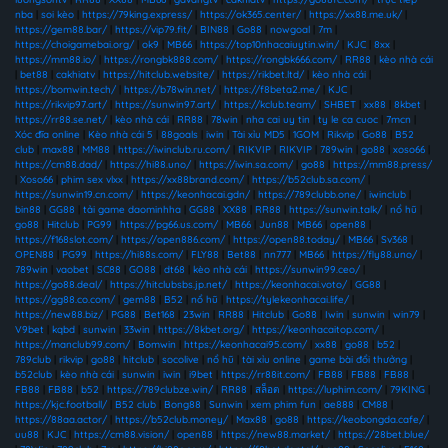
nba
|
soi kèo
|
https://79king.express/
|
https://ok365.center/
|
https://xx88.me.uk/
|
https://gem88.bar/
|
https://vip79.fit/
|
BIN88
|
Go88
|
nowgoal
|
7m
|
https://choigamebai.org/
|
ok9
|
MB66
|
https://top10nhacaiuytin.win/
|
KJC
|
8xx
|
https://mm88.io/
|
https://rongbk888.com/
|
https://rongbk666.com/
|
RR88
|
kèo nhà cái
|
bet88
|
cakhiatv
|
https://hitclub.website/
|
https://rikbet.ltd/
|
kèo nhà cái
|
https://bomwin.tech/
|
https://b78win.net/
|
https://f8beta2.me/
|
KJC
|
https://rikvip97.art/
|
https://sunwin97.art/
|
https://kclub.team/
|
SHBET
|
xx88
|
8kbet
|
https://rr88.se.net/
|
kèo nhà cái
|
RR88
|
78win
|
nha cai uy tin
|
ty le ca cuoc
|
7mcn
|
Xóc đĩa online
|
Kèo nhà cái 5
|
88goals
|
iwin
|
Tài xỉu MD5
|
1GOM
|
Rikvip
|
Go88
|
B52
club
|
max88
|
MM88
|
https://iwinclub.ru.com/
|
RIKVIP
|
RIKVIP
|
789win
|
go88
|
xoso66
|
https://cm88.dad/
|
https://hi88.uno/
|
https://iwin.sa.com/
|
go88
|
https://mm88.press/
|
Xoso66
|
phim sex vlxx
|
https://xx88brand.com/
|
https://b52club.sa.com/
|
https://sunwin19.cn.com/
|
https://keonhacai.gdn/
|
https://789clubb.one/
|
iwinclub
|
bin88
|
GG88
|
tải game daominhha
|
GG88
|
XX88
|
RR88
|
https://sunwin.talk/
|
nổ hũ
|
go88
|
Hitclub
|
PG99
|
https://pg66.us.com/
|
MB66
|
Jun88
|
MB66
|
open88
|
https://f168slot.com/
|
https://open886.com/
|
https://open88.today/
|
MB66
|
Sv368
|
OPEN88
|
PG99
|
https://hi88s.com/
|
FLY88
|
Bet88
|
nn777
|
MB66
|
https://fly88.uno/
|
789win
|
vaobet
|
SC88
|
GO88
|
dt68
|
kèo nhà cái
|
https://sunwin99.ceo/
|
https://go88.deal/
|
https://hitclubsbs.jp.net/
|
https://keonhacai.voto/
|
GG88
|
https://gg88.co.com/
|
gem88
|
B52
|
nổ hũ
|
https://tylekeonhacai.life/
|
https://new88.biz/
|
PG88
|
Bet168
|
23win
|
RR88
|
Hitclub
|
Go88
|
Iwin
|
sunwin
|
win79
|
V9bet
|
kqbd
|
sunwin
|
33win
|
https://8kbet.org/
|
https://keonhacaitop.com/
|
https://manclub99.com/
|
Bomwin
|
https://keonhacai95.com/
|
xx88
|
go88
|
b52
|
789club
|
rikvip
|
go88
|
hitclub
|
socolive
|
nổ hũ
|
tài xỉu online
|
game bài đổi thưởng
|
b52club
|
kèo nhà cái
|
sunwin
|
iwin
|
i9bet
|
https://rr88it.com/
|
FB88
|
FB88
|
FB88
|
FB88
|
FB88
|
b52
|
https://789clubze.win/
|
RR88
|
สล็อต
|
https://luphim.com/
|
79KING
|
https://kjc.football/
|
B52 club
|
Bong88
|
Sunwin
|
xem phim fun
|
ae888
|
CM88
|
https://88aa.actor/
|
https://b52club.money/
|
Max88
|
go88
|
https://keobongda.cafe/
|
uu88
|
KJC
|
https://cm88.vision/
|
open88
|
https://new88.market/
|
https://28bet.blue/