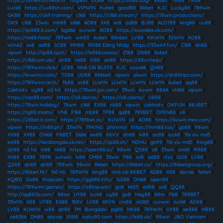
https://sunwin20.health/
|
haywin
|
UU88
|
https://uu88.dog/
|
8xbet
|
TK88
|
TK88
|
Luck8
|
https://uu88sh.com/
|
VIPWIN
|
Kubet
|
good88
|
8kbet
|
KJC
|
Lucky88
|
789win
|
GK88
|
https://ok9.training/
|
c168
|
https://c168.stream/
|
https://78win.productions/
|
OK9
|
c168
|
23win
|
mb88
|
s666
|
AD88
|
XX8
|
xx8
|
ad88
|
BJ88
|
ALO789
|
king88
|
uu88
|
https://qs888.it.com/
|
bgd66
|
sunwin
|
AO88
|
https://xoso66a.uk.com/
|
https://nk88.food/
|
789win
|
win55
|
kubet
|
88vbet
|
LV88
|
KKWIN
|
32WIN
|
AO88
|
WinAZ
|
xx8
|
ad88
|
SC88
|
MM88
|
RR88 Đăng Nhập
|
https://33winf.fun/
|
C168
|
dn88
|
vipwin
|
http://qs88.spot/
|
https://lx886.casino/
|
Z188
|
DN88
|
8xbet
|
https://c168com.vip/
|
dn88
|
nk88
|
tt88
|
ao88
|
https://88vv.help/
|
https://789winn.click/
|
LC88
|
NHÀ CÁI BL555
|
KJC
|
xoso66
|
QH88
|
https://kuwinss.com/
|
TG88
|
UU88
|
88kbet
|
vipwin
|
okwin
|
https://dn88tips.com/
|
https://789winn.tech/
|
fb88
|
xx88
|
LLWIN
|
LLWIN
|
LLWIN
|
LLWIN
|
kubet
|
qq88
|
Cakhiatv
|
uy88
|
nổ hũ
|
https://78win.jpn.com/
|
33win
|
kuwin
|
88AA
|
st666
|
vipwin
|
https://zqs88.com/
|
https://o8.dance/
|
https://o8.claims/
|
U888
|
https://78win.holiday/
|
78win
|
c168
|
EX88
|
nk88
|
vipwin
|
cakhiatv
|
OKFUN
|
88JBET
|
https://tg88.miami/
|
VN6
|
F168
|
mb88
|
TP88
|
qq88
|
789BET
|
OPEN88
|
s8
|
https://28bet.it.com/
|
https://789bet.ac/
|
KUWIN
|
s8
|
AO88
|
https://kuwin.mex.com/
|
vipwin
|
https://lv88.ph/
|
33WIN
|
79KING
|
phimmoi
|
https://mm88.tax/
|
go88
|
98win
|
XX88
|
XX88
|
ON68
|
F8BET
|
S666
|
ee88
|
88VV
|
dn88
|
lv88
|
ao88
|
luck8
|
Tài xỉu md5
|
ee88
|
https://keobongda.uk.net/
|
https://qs88.sh/
|
NOHU
|
go99
|
Tài xỉu md5
|
King88
|
qh88
|
nổ hũ
|
lv88
|
nk88
|
https://open88.io/
|
98win
|
QS88
|
s8
|
33win
|
on68
|
RR88
|
XX88
|
EX88
|
789K
|
sunwin
|
lv88
|
CM88
|
33win
|
f168
|
xx8
|
ad88
|
rtzz
|
GO8
|
LV88
|
QS88
|
qh88
|
qh88
|
789win
|
98win
|
8kbet
|
https://8kbet.cz/
|
https://8kbetgroup.org/
|
https://8kbet.fit/
|
Nổ Hũ
|
789WIN
|
king88
|
nhà cái 8KBET
|
AD88
|
XX8
|
abcvip
|
febet
|
KQBD
|
Go88
|
thapcam
|
https://gg888.info/
|
GG88
|
ON68
|
open88
|
https://789winn.games/
|
https://s8top.win/
|
go8
|
kk55
|
ad88
|
xx8
|
QQ88
|
http://qq887p.com/
|
88aa
|
UY88
|
luck8
|
uy88
|
go8
|
Hay88
|
88m
|
f168
|
789BET
|
33WIN
|
X88
|
UY88
|
EA88
|
188V
|
LV88
|
69VN
|
cm88
|
ok365
|
sunwin
|
luck8
|
AO88
|
LV88
|
KUWIN
|
w88
|
qh88
|
7M
|
Bongdalu
|
pg88
|
NK88
|
789WIN
|
UY88
|
ae888
|
HB88
|
ok8386
|
DH88
|
abcvip
|
XX88
|
nohu90 com
|
https://lx88.uk/
|
98win
|
JBO Vietnam
|