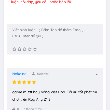
luận, hỏi đáp, yêu cầu hoặc báo lỗi
Nakaina
Thành viên
game mượt hay hóng Việt Hóa. Tối ưu tốt phết tui
chơi trên Rog Ally Z1 E
0
3 tháng trước