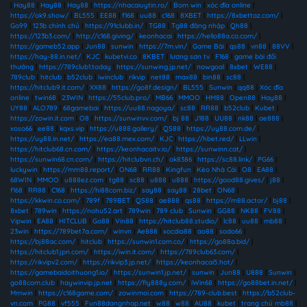
|
Hay88
|
Hay88
|
Hay88
|
https://nhacaiuytin.ro/
|
Bom win
|
xóc đĩa online
|
https://ok9.show/
|
BL555
|
EE88
|
f168
|
uu88
|
c168
|
8XBET
|
https://8xbettaz.com/
|
Go99
|
123b chính chủ
|
https://91clubb.in/
|
TG88
|
Tg88 đăng nhập
|
Qh88
|
https://123b3.com/
|
http://c168.giving/
|
keonhacai
|
https://hello88a.co.com/
|
https://gameb52.app
|
Jun88
|
sunwin
|
https://7m.vin/
|
Game Bài
|
qs88
|
vn88
|
88VV
|
https://hay-88.in.net/
|
KJC
|
kubetvi.co
|
8KBET
|
lương sơn tv
|
F168
|
game bài đổi
thưởng
|
https://789club1.today
|
https://sunwing.jp.net/
|
nowgoal
|
8xbet
|
WE88
|
789club
|
hitclub
|
b52club
|
iwinclub
|
rikvip
|
net88
|
max88
|
bin88
|
sc88
|
https://hitclub9.it.com/
|
XX88
|
https://go8f.design/
|
BL555
|
Sunwin
|
qq88
|
Xóc đĩa
online
|
twin68
|
23WIN
|
https://55club.pro/
|
MB66
|
MMOO
|
HM88
|
Open88
|
Hay88
|
UY88
|
ALO789
|
68gamebai
|
https://uu88.nagoya/
|
sc88
|
RR88
|
b52club
|
Kubet
|
https://zowin.it.com
|
O8
|
https://sunwinvv.com/
|
bj 88
|
J188
|
UU88
|
nk88
|
ae888
|
xoso66
|
ee88
|
kqxs.vip
|
https://u888.gallery/
|
QS88
|
https://uy88.com.de/
|
https://uy88.in.net/
|
https://ea88.mex.com/
|
KJC
|
https://hbet.red/
|
LLwin
|
https://hitclub68.cn.com/
|
https://keonhacaitv.io/
|
https://sunwinn.cat/
|
https://sunwin68.cn.com/
|
https://hitclubvn.ch/
|
ok8386
|
https://sc88.link/
|
PG66
|
luckywin
|
https://mm88.report/
|
ON68
|
RR88
|
Kingfun
|
Kèo Nhà Cái
|
O8
|
EA88
|
68WIN
|
MMOO
|
u888ez.com
|
tg88
|
sc88
|
u888
|
u888
|
https://good88.gives/
|
j88
|
f168
|
RR88
|
C168
|
https://hi88com.biz/
|
say88
|
say88
|
28bet
|
ON68
|
https://kkwin.co.com/
|
789f
|
789BET
|
QS88
|
ae888
|
qs88
|
https://m88.actor/
|
bj88
|
8xbet
|
789win
|
https://nohu52.art
|
789win
|
789 club
|
Sunwin
|
GG88
|
NK88
|
FV88
|
Vipwin
|
EA88
|
HITCLUB
|
Go88
|
Vin88
|
https://hitclub88.studio/
|
lc88
|
uu88
|
mb88
|
23win
|
https://789bet7a.com/
|
winvn
|
Ae888
|
xocdia88
|
ao88
|
sodo66
|
https://bj88ac.com/
|
hitclub
|
https://sunwin1.com.co/
|
https://go88a.bid/
|
https://hitclub1.jpn.com/
|
https://iwin.it.com/
|
https://789club63.com/
|
https://rikvipv2.com/
|
https://rikvip3.jp.net/
|
https://keonhacai5.hot/
|
https://gamebaidoithuong1.io/
|
https://sunwin1.jp.net/
|
sunwin
|
Jun88
|
U888
|
Sunwin
|
go88com.club
|
haywinvip.jp.net
|
https://fly888y.com/
|
iWin68
|
https://go88bet.in.net/
|
Mmwin
|
https://c168game.com/
|
zowinmoi.com
|
https://789-club.best
|
https://b52club-
vn.com
|
PG88
|
vf555
|
Fun88dangnhap.net
|
w88
|
w88
|
AU88
|
kubet
|
trang chủ mb88
|