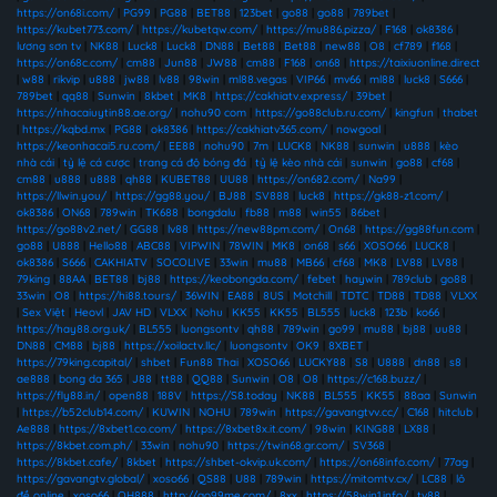
https://on68i.com/
|
PG99
|
PG88
|
BET88
|
123bet
|
go88
|
go88
|
789bet
|
https://kubet773.com/
|
https://kubetqw.com/
|
https://mu886.pizza/
|
F168
|
ok8386
|
lương sơn tv
|
NK88
|
Luck8
|
Luck8
|
DN88
|
Bet88
|
Bet88
|
new88
|
O8
|
cf789
|
f168
|
https://on68c.com/
|
cm88
|
Jun88
|
JW88
|
cm88
|
F168
|
on68
|
https://taixiuonline.direct
|
w88
|
rikvip
|
u888
|
jw88
|
lv88
|
98win
|
ml88.vegas
|
VIP66
|
mv66
|
ml88
|
luck8
|
S666
|
789bet
|
qq88
|
Sunwin
|
8kbet
|
MK8
|
https://cakhiatv.express/
|
39bet
|
https://nhacaiuytin88.ae.org/
|
nohu90 com
|
https://go88club.ru.com/
|
kingfun
|
thabet
|
https://kqbd.mx
|
PG88
|
ok8386
|
https://cakhiatv365.com/
|
nowgoal
|
https://keonhacai5.ru.com/
|
EE88
|
nohu90
|
7m
|
LUCK8
|
NK88
|
sunwin
|
u888
|
kèo
nhà cái
|
tỷ lệ cá cược
|
trang cá độ bóng đá
|
tỷ lệ kèo nhà cái
|
sunwin
|
go88
|
cf68
|
cm88
|
u888
|
u888
|
qh88
|
KUBET88
|
UU88
|
https://on682.com/
|
Na99
|
https://llwin.you/
|
https://gg88.you/
|
BJ88
|
SV888
|
luck8
|
https://gk88-z1.com/
|
ok8386
|
ON68
|
789win
|
TK688
|
bongdalu
|
fb88
|
m88
|
win55
|
86bet
|
https://go88v2.net/
|
GG88
|
lv88
|
https://new88pm.com/
|
On68
|
https://gg88fun.com
|
go88
|
U888
|
Hello88
|
ABC88
|
VIPWIN
|
78WIN
|
MK8
|
on68
|
s66
|
XOSO66
|
LUCK8
|
ok8386
|
S666
|
CAKHIATV
|
SOCOLIVE
|
33win
|
mu88
|
MB66
|
cf68
|
MK8
|
LV88
|
LV88
|
79king
|
88AA
|
BET88
|
bj88
|
https://keobongda.com/
|
febet
|
haywin
|
789club
|
go88
|
33win
|
O8
|
https://hi88.tours/
|
36WIN
|
EA88
|
8US
|
Motchill
|
TDTC
|
TD88
|
TD88
|
VLXX
|
Sex Việt
|
Heovl
|
JAV HD
|
VLXX
|
Nohu
|
KK55
|
KK55
|
BL555
|
luck8
|
123b
|
ko66
|
https://hay88.org.uk/
|
BL555
|
luongsontv
|
qh88
|
789win
|
go99
|
mu88
|
bj88
|
uu88
|
DN88
|
CM88
|
bj88
|
https://xoilactv.llc/
|
luongsontv
|
OK9
|
8XBET
|
https://79king.capital/
|
shbet
|
Fun88 Thai
|
XOSO66
|
LUCKY88
|
S8
|
U888
|
dn88
|
s8
|
ae888
|
bong da 365
|
J88
|
tt88
|
QQ88
|
Sunwin
|
O8
|
O8
|
https://c168.buzz/
|
https://fly88.in/
|
open88
|
188V
|
https://S8.today
|
NK88
|
BL555
|
KK55
|
88aa
|
Sunwin
|
https://b52club14.com/
|
KUWIN
|
NOHU
|
789win
|
https://gavangtvv.cc/
|
C168
|
hitclub
|
Ae888
|
https://8xbet1.co.com/
|
https://8xbet8x.it.com/
|
98win
|
KING88
|
LX88
|
https://8kbet.com.ph/
|
33win
|
nohu90
|
https://twin68.gr.com/
|
SV368
|
https://8kbet.cafe/
|
8kbet
|
https://shbet-okvip.uk.com/
|
https://on68info.com/
|
77ag
|
https://gavangtv.global/
|
xoso66
|
QS88
|
U88
|
789win
|
https://mitomtv.cx/
|
LC88
|
lô
đề online
|
xoso66
|
QH888
|
http://go99me.com/
|
8xx
|
https://58win1.info/
|
tv88
|