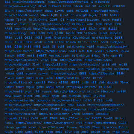
B52
|
https://hitclubx.supply/
|
https://gamebaidoithuong.la
|
ty le bong da
|
https://moviekids.org/
|
8kbet
|
SUNWIN
|
GO88
|
hitclub
|
nohu90
|
sumclub
|
NOHU90
|
33WIN
|
https://x88.green/
|
shbet
|
LLWIN
|
go88
|
HITCLUB
|
https://qq8876.net/
|
https://789win8.casino/
|
98win
|
tg88
|
kubet
|
https://fly88.legal/
|
mb88
|
MM88
|
hitclub
|
789win
|
Tài Xỉu Online
|
GO88
|
O8
|
https://open88ss.com/
|
kuwin
|
Hay88
|
888NEW
|
789BET
|
https://keonhacai55.fund/
|
BONG88
|
xn88
|
123b
|
8kbet
|
C168
|
RR88
|
kèo nhà cái
|
https://ketquabongda.com.mx/
|
Lc88
|
33win
|
vn88
|
BL555
|
https://x88.ing/
|
TR88
|
hi88
|
f168
|
QS88
|
Jun88
|
f168
|
SUNWIN
|
Kubet
|
Kubet77
|
TR88
|
UU88
|
QS88
|
NK88
|
gk88
|
lô đề online
|
Kèo nhà cái
|
tỷ lệ kèo bóng
|
QS88
|
NK88
|
TR88
|
UU88
|
7club
|
sun88
|
GO99
|
Xoso66
|
BL555
|
BL555
|
ao88
|
Luckywin
|
EA88
|
QS88
|
jw88
|
ml88
|
qs88
|
S8
|
sc88
|
tai xiu online
|
vip88
|
https://cakhiatvzz.tv/
|
https://ee8838.com/
|
https://123b888.com/
|
GG88
|
KJC
|
KJC
|
ww88
|
SUNWIN
|
Tài xỉu
Sunwin
|
bl555
|
uu88
|
SHBET
|
kèo trực tuyến
|
tỷ lệ nhà cái
|
8kbet
|
789k
|
open88
|
https://open88v.online/
|
VIP66
|
XX88
|
https://lv88.ltd/
|
https://dh88.video/
|
https://sx88.gold/
|
32win
|
https://qs881.ink/
|
https://ev99.eu.com/
|
qh88
|
x88
|
mu88
|
sunwin
|
go88
|
rikbet
|
https://keonhacaivnic.com/
|
iwin
|
taixiu88.io
|
gem88
|
keonhacai
|
rikbet
|
go88
|
sunwin
|
sunwin
|
https://gmnc.club/
|
EE88
|
https://123bett.io/
|
EE88
|
33WIN
|
kubet
|
au88
|
au88
|
Luck8
|
https://luck8.so/
|
BL555
|
BL555
|
https://kp88.social/
|
open88
|
79king
|
AE888
|
AE888
|
uy88
|
x88
|
z188
|
daga88
|
33win
|
188bet
|
fabet
|
big88
|
go88
|
nohu
|
bet88
|
https://uy88.de.com/
|
HITCLUB
|
https://uu88n.org/
|
tr88
|
sunwin
|
https://qh88kyc.com/
|
https://rr886j.com/
|
ae888
|
mcw
|
kuwin
|
88bet
|
x88
|
ao88
|
qq88
|
J88
|
sumclub
|
go88
|
B52 club
|
https://shbet.health/
|
gavangtv
|
https://vnew88.net/
|
nổ hũ
|
FLY88
|
mu88
|
https://qs88.team/
|
https://luongsontv.llc/
|
hz88
|
68win
|
https://soikeonhacai.one/
|
https://hitcluba.cn.com/
|
XX88
|
8XBET
|
https://rikvip.mx/
|
https://go88hv.com/
|
https://sunwinn.in.net/
|
http://7899club.com/
|
VN168
|
socolive
|
xocdia88
|
https://luck8.dad
|
LV88
|
ao88
|
DN88
|
https://58win.autos/
|
8XBET
|
Fun88
|
Hitclub
|
Fun88
|
https://qs88.free/
|
https://vipwin.green/
|
rr88
|
https://gg88.directory
|
GG88
|
hitclub
|
gem88
|
kubet
|
https://c168.zone/
|
Sunwin
|
79KING
|
23win
|
tỷ lệ bóng đá trực
tuyến
|
U888
|
U888
|
hubet
|
ee88
|
ao88
|
88vv
|
x88
|
dn88
|
ga888
|
vn168
|
vn168
|
vn168