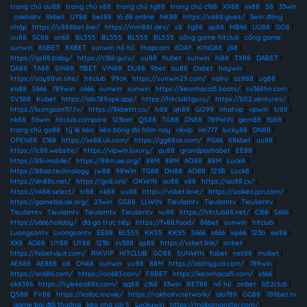
trang chủ au88
|
trang chủ x88
|
trang chủ tg88
|
trang chủ c168
|
XX88
|
xx88
|
S8
|
33win
|
cakhiatv
|
8kbet
|
UY88
|
bet88
|
lô đề online
|
NK88
|
https://nk88.gives/
|
llwin đăng
nhập
|
https://u888bet.live/
|
https://mm88t.dev/
|
s8
|
tg88
|
qs88
|
MB66
|
UU88
|
GO8
|
uu88
|
SC88
|
on68
|
BL555
|
BL555
|
BL555
|
BL555
|
cổng game hitclub
|
cổng game
sunwin
|
8XBET
|
8XBET
|
sunwin nổ hũ
|
thapcam
|
8DAY
|
KING88
|
j88
|
https://qs88.baby/
|
https://c168.guru/
|
uu88
|
hubet
|
sunwin
|
hi88
|
TX88
|
DABET
|
DA88
|
TA88
|
SIN88
|
11BET
|
VIN88
|
DU88
|
9bet
|
bu88
|
Oxbet
|
haywin
|
https://say88vn.site/
|
hitclub
|
99ok
|
https://sunwin29.com/
|
nohu
|
az888
|
ug88
|
ea88
|
S666
|
789win
|
s666
|
sunwin
|
sunwin
|
https://keonhacai5.boats/
|
sv368hn.com
|
SV388
|
Kubet
|
https://alo789apk.app/
|
https://hitclub1.guru/
|
https://b52.ventures/
|
https://luongson117.tv/
|
https://8kbettt.co/
|
lv88
|
qh88
|
GO99
|
nhatvip
|
vipwin
|
tr88
|
nk88
|
56win
|
hitclub.compare
|
123bet
|
QS88
|
TG88
|
DN88
|
789WIN
|
gem88
|
fb88
|
trang chủ go88
|
tỷ lệ kèo
|
kèo bóng đá hôm nay
|
rikvip
|
vin777
|
lucky88
|
DN88
|
OPEN88
|
C168
|
https://xx88.uk.com/
|
https://gg88se.com/
|
PG66
|
88kbet
|
uu88
|
https://lc88.website/
|
https://vipwin.luxury/
|
au88
|
grandpashabet
|
EE88
|
https://88i.mobile/
|
https://88m.ae.org/
|
88M
|
88M
|
AO88
|
88M
|
Luck8
|
https://88aa.technology
|
jw88
|
98Win
|
TG88
|
DH88
|
AO88
|
123B
|
Luck8
|
https://dn88s.net/
|
https://go8.onl/
|
OKWIN
|
ao88
|
x88
|
https://ao88.cx/
|
https://nk88.select/
|
tr88
|
nk88
|
uu88
|
https://vsbet.love/
|
https://soikeo.jpn.com/
|
https://gamebai.ae.org/
|
23win
|
GG88
|
LLWIN
|
Tieulamtv
|
Tieulamtv
|
Tieulamtv
|
Tieulamtv
|
Tieulamtv
|
Tieulamtv
|
Tieulamtv
|
vu88
|
https://hitclub88.net/
|
C168
|
S666
|
https://s666.holiday/
|
đá gà trực tiếp
|
https://fv88.food/
|
86bet
|
sunwin
|
hitclub
|
Luongsontv
|
Luongsontv
|
EE88
|
BL555
|
KK55
|
KK55
|
S666
|
s666
|
vip66
|
123b
|
ee88
|
XX8
|
AD88
|
UY88
|
UY88
|
123b
|
sv388
|
qs88
|
https://vsbet.link/
|
onbet
|
https://febetvip.it.com/
|
RIKVIP
|
HITCLUB
|
GO88
|
SUNWIN
|
fabet
|
net88
|
mubet
|
AE888
|
AE888
|
o8
|
ON68
|
sunwin
|
uu88
|
88M
|
https://alahlyg.sa.com/
|
789win
|
https://on686.com/
|
https://on683.com/
|
F8BET
|
https://keonhacai5.com/
|
s666
|
ok8386
|
https://tylekeo88s.com/
|
qq88
|
c168
|
33win
|
BET88
|
nổ hũ
|
onbet
|
b52club
|
QS88
|
FV88
|
https://xoilac.movie/
|
https://rakhoitv.network/
|
alo789
|
GG88
|
789bet.tv
|
game bài đổi thưởng
|
kèo nhà cái 5
|
Luckywin
|
https://mobamonster.com/
|