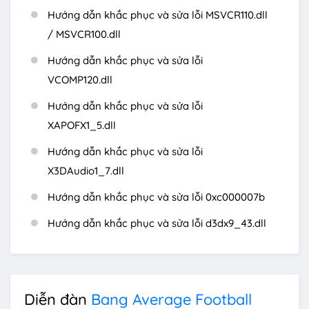
Hướng dẫn khắc phục và sửa lỗi MSVCR110.dll
/ MSVCR100.dll
Hướng dẫn khắc phục và sửa lỗi
VCOMP120.dll
Hướng dẫn khắc phục và sửa lỗi
XAPOFX1_5.dll
Hướng dẫn khắc phục và sửa lỗi
X3DAudio1_7.dll
Hướng dẫn khắc phục và sửa lỗi 0xc000007b
Hướng dẫn khắc phục và sửa lỗi d3dx9_43.dll
Diễn đàn
Bang Average Football