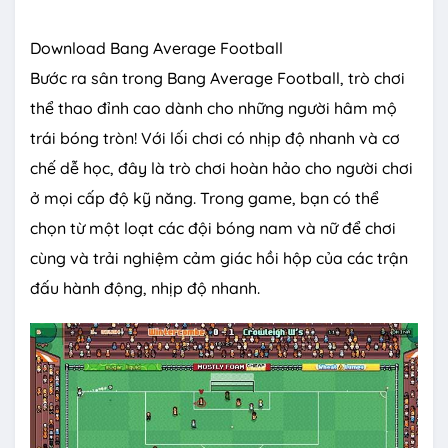
Download Bang Average Football
Bước ra sân trong Bang Average Football, trò chơi
thể thao đỉnh cao dành cho những người hâm mộ
trái bóng tròn! Với lối chơi có nhịp độ nhanh và cơ
chế dễ học, đây là trò chơi hoàn hảo cho người chơi
ở mọi cấp độ kỹ năng. Trong game, bạn có thể
chọn từ một loạt các đội bóng nam và nữ để chơi
cùng và trải nghiệm cảm giác hồi hộp của các trận
đấu hành động, nhịp độ nhanh.