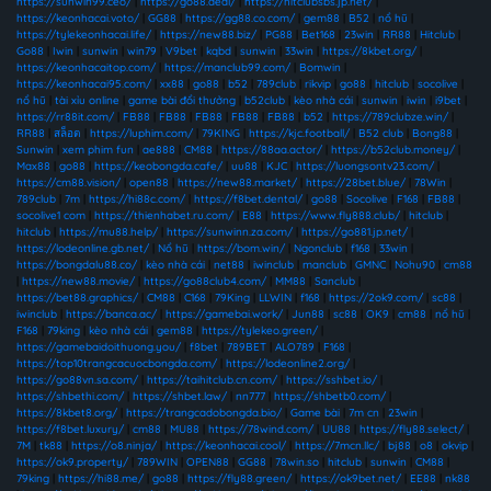
https://sunwin99.ceo/
|
https://go88.deal/
|
https://hitclubsbs.jp.net/
|
https://keonhacai.voto/
|
GG88
|
https://gg88.co.com/
|
gem88
|
B52
|
nổ hũ
|
https://tylekeonhacai.life/
|
https://new88.biz/
|
PG88
|
Bet168
|
23win
|
RR88
|
Hitclub
|
Go88
|
Iwin
|
sunwin
|
win79
|
V9bet
|
kqbd
|
sunwin
|
33win
|
https://8kbet.org/
|
https://keonhacaitop.com/
|
https://manclub99.com/
|
Bomwin
|
https://keonhacai95.com/
|
xx88
|
go88
|
b52
|
789club
|
rikvip
|
go88
|
hitclub
|
socolive
|
nổ hũ
|
tài xỉu online
|
game bài đổi thưởng
|
b52club
|
kèo nhà cái
|
sunwin
|
iwin
|
i9bet
|
https://rr88it.com/
|
FB88
|
FB88
|
FB88
|
FB88
|
FB88
|
b52
|
https://789clubze.win/
|
RR88
|
สล็อต
|
https://luphim.com/
|
79KING
|
https://kjc.football/
|
B52 club
|
Bong88
|
Sunwin
|
xem phim fun
|
ae888
|
CM88
|
https://88aa.actor/
|
https://b52club.money/
|
Max88
|
go88
|
https://keobongda.cafe/
|
uu88
|
KJC
|
https://luongsontv23.com/
|
https://cm88.vision/
|
open88
|
https://new88.market/
|
https://28bet.blue/
|
78Win
|
789club
|
7m
|
https://hi88c.com/
|
https://f8bet.dental/
|
go88
|
Socolive
|
F168
|
FB88
|
socolive1 com
|
https://thienhabet.ru.com/
|
E88
|
https://www.fly888.club/
|
hitclub
|
hitclub
|
https://mu88.help/
|
https://sunwinn.za.com/
|
https://go881.jp.net/
|
https://lodeonline.gb.net/
|
Nổ hũ
|
https://bom.win/
|
Ngonclub
|
f168
|
33win
|
https://bongdalu88.co/
|
kèo nhà cái
|
net88
|
iwinclub
|
manclub
|
GMNC
|
Nohu90
|
cm88
|
https://new88.movie/
|
https://go88club4.com/
|
MM88
|
Sanclub
|
https://bet88.graphics/
|
CM88
|
C168
|
79King
|
LLWIN
|
f168
|
https://2ok9.com/
|
sc88
|
iwinclub
|
https://banca.ac/
|
https://gamebai.work/
|
Jun88
|
sc88
|
OK9
|
cm88
|
nổ hũ
|
F168
|
79king
|
kèo nhà cái
|
gem88
|
https://tylekeo.green/
|
https://gamebaidoithuong.you/
|
f8bet
|
789BET
|
ALO789
|
F168
|
https://top10trangcacuocbongda.com/
|
https://lodeonline2.org/
|
https://go88vn.sa.com/
|
https://taihitclub.cn.com/
|
https://sshbet.io/
|
https://shbethi.com/
|
https://shbet.law/
|
nn777
|
https://shbetb0.com/
|
https://8kbet8.org/
|
https://trangcadobongda.bio/
|
Game bài
|
7m cn
|
23win
|
https://f8bet.luxury/
|
cm88
|
MU88
|
https://78wind.com/
|
UU88
|
https://fly88.select/
|
7M
|
tk88
|
https://o8.ninja/
|
https://keonhacai.cool/
|
https://7mcn.llc/
|
bj88
|
o8
|
okvip
|
https://ok9.property/
|
789WIN
|
OPEN88
|
GG88
|
78win.so
|
hitclub
|
sunwin
|
CM88
|
79king
|
https://hi88.me/
|
go88
|
https://fly88.green/
|
https://ok9bet.net/
|
EE88
|
nk88