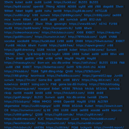
33WIN
|
kubet
|
au88
|
au88
|
Luck8
|
https://luck8.so/
|
BL555
|
BL555
|
https://kp88.social/
|
open88
|
79king
|
AE888
|
AE888
|
uy88
|
x88
|
z188
|
daga88
|
33win
|
188bet
|
fabet
|
big88
|
go88
|
nohu
|
bet88
|
https://uy88.de.com/
|
HITCLUB
|
https://uu88n.org/
|
tr88
|
sunwin
|
https://qh88kyc.com/
|
https://rr886j.com/
|
ae888
|
mcw
|
kuwin
|
88bet
|
x88
|
ao88
|
qq88
|
J88
|
sumclub
|
go88
|
B52 club
|
https://shbet.health/
|
33win
|
99ok
|
gavangtv
|
https://vnew88.net/
|
nổ hũ
|
FLY88
|
mu88
|
https://qs88.team/
|
https://luongsontv.llc/
|
hz88
|
68win
|
https://soikeonhacai.one/
|
https://hitcluba.cn.com/
|
XX88
|
8XBET
|
https://rikvip.mx/
|
https://go88hv.com/
|
https://sunwinn.in.net/
|
http://7899club.com/
|
Uy88
|
VN168
|
socolive
|
xocdia88
|
https://luck8.dad
|
LV88
|
ao88
|
DN88
|
https://58win.autos/
|
8XBET
|
Fun88
|
Hitclub
|
68win
|
Fun88
|
https://qs88.free/
|
https://vipwin.green/
|
rr88
|
https://gg88.directory
|
GG88
|
hitclub
|
gem88
|
kubet
|
https://c168.zone/
|
Sunwin
|
79KING
|
23win
|
tỷ lệ bóng đá trực tuyến
|
U888
|
U888
|
hubet
|
ee88
|
ao88
|
88vv
|
x88
|
23win
|
dn88
|
ga888
|
vn168
|
vn168
|
vn168
|
Hay88
|
Hay88
|
Hay88
|
https://nhacaiuytin.ro/
|
Bom win
|
xóc đĩa online
|
https://ok9.show/
|
BL555
|
EE88
|
f168
|
uu88
|
c168
|
8XBET
|
https://8xbettaz.com/
|
Go99
|
123b chính chủ
|
AO88
|
https://91clubb.in/
|
TG88
|
Tg88 đăng nhập
|
Qh88
|
https://123b3.com/
|
http://c168.giving/
|
keonhacai
|
https://hello88a.co.com/
|
https://gameb52.app
|
Jun88
|
sunwin
|
https://7m.vin/
|
Game Bài
|
qs88
|
vn88
|
88VV
|
https://hay-88.in.net/
|
KJC
|
kubetvi.co
|
8KBET
|
lương sơn tv
|
F168
|
game bài đổi thưởng
|
https://789club1.today
|
https://sunwing.jp.net/
|
nowgoal
|
8xbet
|
WE88
|
789club
|
hitclub
|
b52club
|
iwinclub
|
rikvip
|
net88
|
max88
|
bin88
|
sc88
|
https://hitclub9.it.com/
|
XX88
|
dn88
|
https://go8f.design/
|
BL555
|
Sunwin
|
qq88
|
Xóc đĩa online
|
twin68
|
23WIN
|
https://55club.pro/
|
MB66
|
MMOO
|
HM88
|
Open88
|
Hay88
|
UY88
|
ALO789
|
68gamebai
|
https://uu88.nagoya/
|
sc88
|
RR88
|
b52club
|
Kubet
|
https://zowin.it.com
|
O8
|
https://sunwinvv.com/
|
bj 88
|
J188
|
UU88
|
nk88
|
ae888
|
xoso66
|
ee88
|
kqxs.vip
|
https://u888.gallery/
|
QS88
|
https://uy88.com.de/
|
https://uy88.in.net/
|
https://ea88.mex.com/
|
KJC
|
https://hbet.red/
|
LLwin
|
https://hitclub68.cn.com/
|
https://keonhacaitv.io/
|
https://sunwinn.cat/
|
https://sunwin68.cn.com/
|
https://hitclubvn.ch/
|
ok8386
|
https://sc88.link/
|
PG66
|
luckywin
|
https://mm88.report/