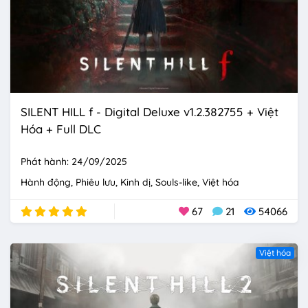
SILENT HILL f - Digital Deluxe v1.2.382755 + Việt
Hóa + Full DLC
Phát hành: 24/09/2025
Hành động
Phiêu lưu
Kinh dị
Souls-like
Việt hóa
67
21
54066
Việt hóa