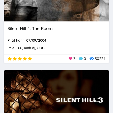
Silent Hill 4: The Room
Phát hành: 07/09/2004
Phiêu lưu
Kinh dị
GOG
3
0
30224