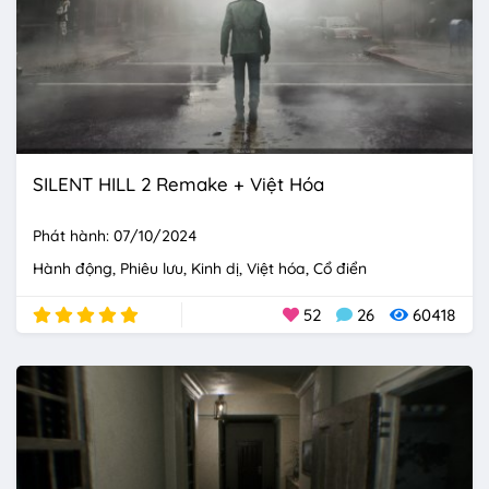
SILENT HILL 2 Remake + Việt Hóa
Phát hành: 07/10/2024
Hành động
Phiêu lưu
Kinh dị
Việt hóa
Cổ điển
52
26
60418