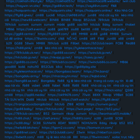
|
https://cakhiatv.lifestyle/
|
https://cakhia03.tv/
|
https://keonhacai18.website/
|
iwin club
|
https://haywin-vn.site/
|
https://go88vn.tech/
|
https://say88vn.com/
|
f168
|
https://hoiquantv.vip/
|
https://hoiquantv.site/
|
https://hoiquantv.online/
|
Kèo Nhà Cái
|
https://fly88.gives/
|
cm88
|
Luck8
|
https://ok988.info/
|
jun88
|
nhà cái uy tín
|
kèo nhà
cái
|
https://new88.webcam/
|
BIN88
|
BIN88
|
Rikvip
|
B52club
|
789club
|
789club
|
789club
|
sunwin
|
sunwin
|
sunwin
|
mb66
|
go88
|
sao789
|
hitclub
|
8day
|
sunwin
|
thabet
|
MB66
|
https://ok9.events/
|
ao88
|
ga6789
|
siu88
|
bet88
|
rr88
|
https://o8.style/
|
https://gg88.center/
|
https://fly8889.com/
|
x88
|
MM88
|
ev88
|
yo88
|
MM88
|
Sunwin
|
Lô đề online
|
https://78wintx.com/
|
c168
|
NỔ HŨ
|
cm88
|
ok9
|
F168
|
Jun88
|
x88
|
cm88
|
b29
|
GG88
|
58win
|
MM88
|
789club
|
sc88
|
F8bet
|
https://b52club.team
|
FC88
|
Red88
|
https://hi88.pink/
|
cm88
|
kèo nhà cái
|
https://tylekeonhacai.top/
|
https://789clubb.uk.net/
|
https://go888.sa.com/
|
https://iwinclub.jp.net/
|
https://hitclubb.jp.net/
|
https://rikvipp.jp.net/
|
https://taixiu.jp.net/
|
https://go88b.co.com/
|
https://789club1.co.com/
|
https://iwinclub86.co.com/
|
MB66
|
good88
|
ko66
|
nohu90
|
B52Club
|
k8cc
|
https://go88play.site
|
https://tylekeonhacai.vin/
|
https://bongdaso.team/
|
https://7m.band/
|
https://bongdalu.army/
|
https://nhacaiuytin.moi/
|
https://kqbd.one/
|
https://bong88.se.net/
|
Bongdalu
|
fb88
|
tỷ lệ kèo nhà cái
|
trang cá cược uy tín
|
lô đề
|
app tài xỉu
|
fb88
|
vsbet
|
uk88
|
fabet
|
fb88
|
fb88
|
fb88
|
nhà cái uy tín
|
nhà cái uy tín
|
nhà cái uy tín
|
nhà cái uy tín
|
nhà cái uy tín
|
nhà cái uy tín
|
https://7mcn.voto/
|
QS88
|
cm88
|
https://qq88.media/
|
https://ok99678.com/
|
77win
|
88XX
|
Rikvip
|
V9Bet
|
SC88
|
TẢI SUN WIN
|
Da88
|
Hitclub
|
Hitclub
|
https://ok9.watch/
|
https://fly88.deal/
|
https://trangcacuocbongda.bio/
|
hitclub
|
Z188
|
AO88
|
https://sunwin.guru/
|
https://go88.baby/
|
https://hitclub.cab/
|
https://iwin.page/
|
https://b52.you/
|
https://789club-ceo.net/
|
B52
|
Gemwin
|
rikvip
|
sunwin
|
https://keonhacai55.mobile/
|
https://hi88.chat/
|
https://ok9.press/
|
https://hi88fz.com/
|
sc88
|
Jun88
|
SC88
|
https://sc88.day/
|
SC88
|
SUNWIN
|
8DAY
|
188BET
|
NOHUWIN
|
8day
|
rikvip
|
b52
|
b52
|
https://hello88.kitchen/
|
https://1gom2.co.com/
|
https://bomwin.cn.com/
|
https://go88net.com/
|
https://b52club68.com/
|
23win
|
https://rikbet1.cn.com/
|
https://8xbetlt.com/
|
m88
|
tỷ lệ kèo nhà cái
|
88I
|
https://78winni.net/
|
xoilac trực tiếp