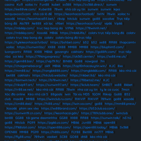
casino
|
Ku11
|
xoilac tv
|
Fun88
|
kubet
|
sv388
|
https://sv368.direct/
|
sunwin
|
https://ee88vie.com/
|
Kubet88
|
78win
|
nhà cái uy tín
|
sunwin
|
sunwin
|
kqxs
ketquaxoso3.com
|
nhà cái lô đề
|
https://keonhacai.football/
|
IWIN
|
78win
|
xoilac tv
|
xoso66
|
https://keonhacai55.bet/
|
rikvip
|
hitclub
|
sunwin
|
go88
|
socolive
|
Trực tiếp
bóng đá
|
Alo789
|
Ae888
|
xôi lạc
|
v9bet
|
https://keonhacai.fund/
|
vip66
|
Vip66
|
https://mb66p.com/
|
truc tiep bong da
|
VIP66
|
https://78winnh.net/
|
https://mb66q.com/
|
Xoso66
|
MB66
|
https://mb66.life/
|
colatv trực tiếp bóng đá
|
colatv
|
colatv truc tiep bong da
|
colatv
|
colatv bóng đá trực tiếp
|
https://tylekeonhacai.futbol/
|
https://bshbet.com/
|
b52
|
b52
|
xx88
|
RR88
|
thapcamtv
|
xoilac
|
https://sunwin1.bz/
|
XX88
|
XX88
|
MM88
|
MM88
|
https://bluphim5.com/
|
luongsontv
|
RR88
|
XX88
|
MB66
|
gavangtv
|
cakhiatv
|
https://go88fc.com/
|
trực tiếp
nba
|
soi kèo
|
https://79king.express/
|
https://ok365.center/
|
https://xx88.me.uk/
|
https://gem88.bar/
|
https://vip79.fit/
|
BIN88
|
Go88
|
nowgoal
|
7m
|
https://choigamebai.org/
|
ok9
|
MB66
|
https://top10nhacaiuytin.win/
|
KJC
|
8xx
|
https://mm88.io/
|
https://rongbk888.com/
|
https://rongbk666.com/
|
RR88
|
kèo nhà cái
|
bet88
|
cakhiatv
|
https://hitclub.website/
|
https://rikbet.ltd/
|
kèo nhà cái
|
https://bomwin.tech/
|
https://b78win.net/
|
https://f8beta2.me/
|
KJC
|
https://rikvip97.art/
|
https://sunwin97.art/
|
https://kclub.team/
|
SHBET
|
xx88
|
8kbet
|
https://rr88.se.net/
|
kèo nhà cái
|
RR88
|
78win
|
nha cai uy tin
|
ty le ca cuoc
|
7mcn
|
Xóc đĩa online
|
Kèo nhà cái 5
|
88goals
|
iwin
|
Tài xỉu MD5
|
1GOM
|
Rikvip
|
Go88
|
B52
club
|
max88
|
MM88
|
https://iwinclub.ru.com/
|
RIKVIP
|
RIKVIP
|
789win
|
go88
|
xoso66
|
https://cm88.dad/
|
https://hi88.uno/
|
https://iwin.sa.com/
|
go88
|
https://mm88.press/
|
Xoso66
|
phim sex vlxx
|
https://xx88brand.com/
|
https://b52club.sa.com/
|
https://sunwin19.cn.com/
|
https://keonhacai.gdn/
|
https://789clubb.one/
|
iwinclub
|
bin88
|
GG88
|
tải game daominhha
|
GG88
|
XX88
|
RR88
|
https://sunwin.talk/
|
nổ hũ
|
go88
|
Hitclub
|
PG99
|
https://pg66.us.com/
|
MB66
|
Jun88
|
MB66
|
open88
|
https://f168slot.com/
|
https://open886.com/
|
https://open88.today/
|
MB66
|
Sv368
|
OPEN88
|
MM88
|
PG99
|
https://hi88s.com/
|
FLY88
|
Bet88
|
nn777
|
MB66
|
https://fly88.uno/
|
789win
|
vaobet
|
SC88
|
GO88
|
dt68
|
kèo nhà cái
|