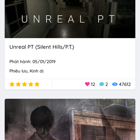
Unreal PT (Silent Hills/P.T.)
Phát hành: 05/01/2019
Phiêu lưu
Kinh dị
12
2
47612