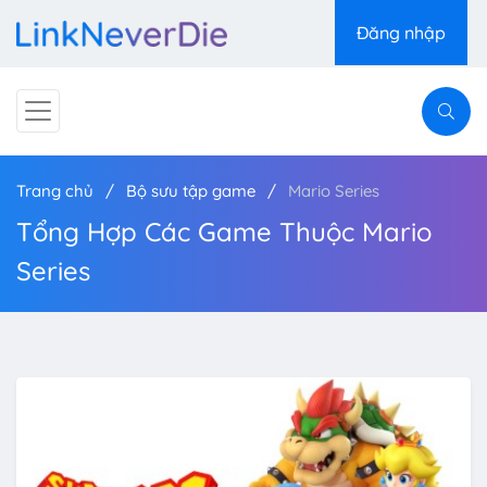
Đăng nhập
Trang chủ
Bộ sưu tập game
Mario Series
Tổng Hợp Các Game Thuộc Mario
Series