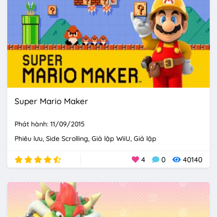
Super Mario Maker
Phát hành: 11/09/2015
Phiêu lưu
Side Scrolling
Giả lập WiiU
Giả lập
4
0
40140