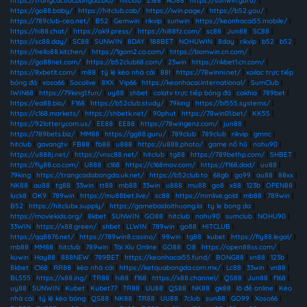
https://trangcacuocbongda.bio/
|
hitclub
|
Z188
|
AO88
|
https://sunwin.guru/
|
https://go88.baby/
|
https://hitclub.cab/
|
https://iwin.page/
|
https://b52.you/
|
https://789club-ceo.net/
|
B52
|
Gemwin
|
rikvip
|
sunwin
|
https://keonhacai55.mobile/
|
https://hi88.chat/
|
https://ok9.press/
|
https://hi88fz.com/
|
sc88
|
Jun88
|
SC88
|
https://sc88.day/
|
SC88
|
SUNWIN
|
8DAY
|
188BET
|
NOHUWIN
|
8day
|
rikvip
|
b52
|
b52
|
https://hello88.kitchen/
|
https://1gom2.co.com/
|
https://bomwin.cn.com/
|
https://go88net.com/
|
https://b52club68.com/
|
23win
|
https://rikbet1.cn.com/
|
https://8xbetlt.com/
|
m88
|
tỷ lệ kèo nhà cái
|
88I
|
https://78winni.net/
|
xoilac trực tiếp
bóng đá
|
xoso66
|
Socolive
|
8XX
|
Vip66
|
https://keonhacai.international/
|
SumClub
|
IWIN68
|
https://79king1.fun/
|
uy88
|
shbet
|
colatv trực tiếp bóng đá
|
cakhia
|
789bet
|
https://ea88.bio/
|
F168
|
https://b52club.study/
|
79king
|
https://bl555.systems/
|
https://c168.markets/
|
https://shbetk.net/
|
90phut
|
https://78win01.bet/
|
KK55
|
https://92lotterycom.us/
|
EE88
|
EE88
|
https://78wingenz.com/
|
jun88
|
https://789bets.biz/
|
MM88
|
https://gg88.guru/
|
789club
|
789club
|
rikvip
|
gmnc
|
hitclub
|
gavangtv
|
FB88
|
fb88
|
u888
|
https://u888.photo/
|
game nổ hũ
|
nohu90
|
https://u888j.net/
|
https://vnsc88.net/
|
hitclub
|
tg88
|
https://789bethp.com/
|
SHBET
|
https://fly88.co.com/
|
U888
|
c168
|
https://c168mov.com/
|
https://f168.dad/
|
uu88
|
79king
|
https://trangcadobongda.uk.net/
|
https://b52club.to
|
68gb
|
go99
|
au88
|
88xx
|
NK88
|
au88
|
tg88
|
33win
|
tt88
|
mb88
|
33win
|
u888
|
mu88
|
go8
|
x88
|
123b
|
OPEN88
|
luck8
|
OK9
|
789win
|
https://mu88bet.live/
|
sc88
|
https://mmlive.gold
|
mb88
|
789win
|
B52
|
https://hitclubx.supply/
|
https://gamebaidoithuong.la
|
ty le bong da
|
https://moviekids.org/
|
8kbet
|
SUNWIN
|
GO88
|
hitclub
|
nohu90
|
sumclub
|
NOHU90
|
33WIN
|
https://x88.green/
|
shbet
|
LLWIN
|
789win
|
go88
|
HITCLUB
|
https://qq8876.net/
|
https://789win8.casino/
|
98win
|
tg88
|
kubet
|
https://fly88.legal/
|
mb88
|
MM88
|
hitclub
|
789win
|
Tài Xỉu Online
|
GO88
|
O8
|
https://open88ss.com/
|
kuwin
|
Hay88
|
888NEW
|
789BET
|
https://keonhacai55.fund/
|
BONG88
|
xn88
|
123b
|
8kbet
|
C168
|
RR88
|
kèo nhà cái
|
https://ketquabongda.com.mx/
|
Lc88
|
33win
|
vn88
|
BL555
|
https://x88.ing/
|
TR88
|
hi88
|
f168
|
https://x88.channel/
|
QS88
|
Jun88
|
f168
|
uy88
|
SUNWIN
|
Kubet
|
Kubet77
|
TR88
|
UU88
|
QS88
|
NK88
|
gk88
|
lô đề online
|
Kèo
nhà cái
|
tỷ lệ kèo bóng
|
QS88
|
NK88
|
TR88
|
UU88
|
7club
|
sun88
|
GO99
|
Xoso66
|