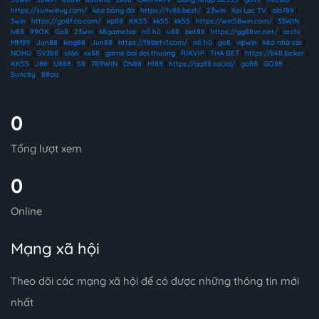
https://sunwinvy.com/
|
kèo bóng đá
|
https://fv88.best/
|
23win
|
Xoi Lac TV
|
alo789
|
3win
|
https://go8f.co.com/
|
kp88
|
KK55
|
kk55
|
kk55
|
https://win58win.com/
|
33WIN
|
lv88
|
99OK
|
Go8
|
23win
|
68gamebai
|
nổ hũ
|
u88
|
bet88
|
https://gg88vn.net/
|
archi
|
MM99
|
Jun88
|
king88
|
Jun88
|
https://f8betv1.com/
|
nổ hũ
|
go8
|
vipwin
|
kèo nhà cái
|
NOHU
|
SV388
|
s666
|
xx88
|
game bai doi thuong
|
RIKVIP
|
THA BET
|
https://bk8.locker
|
KK55
|
J88
|
U888
|
S8
|
789WIN
|
DN88
|
HI88
|
https://qq88.social/
|
go88
|
GO88
|
Suncity
|
88aa
|
0
Tổng lượt xem
0
Online
Mạng xã hội
Theo dõi các mạng xã hội để có được những thông tin mới
nhất