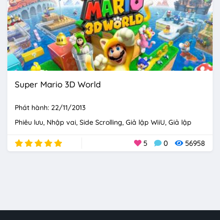
Super Mario 3D World
Phát hành: 22/11/2013
Phiêu lưu
Nhập vai
Side Scrolling
Giả lập WiiU
Giả lập
5
0
56958