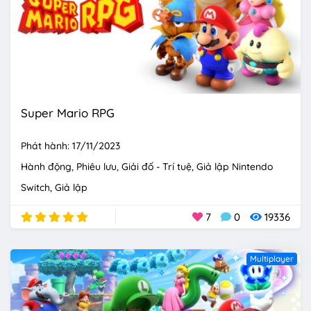
Super Mario RPG
Phát hành: 17/11/2023
Hành động
Phiêu lưu
Giải đố - Trí tuệ
Giả lập Nintendo
Switch
Giả lập
7
0
19336
Multiplayer