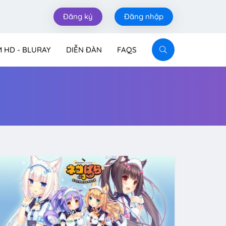
Đăng ký
Đăng nhập
M HD - BLURAY
DIỄN ĐÀN
FAQS