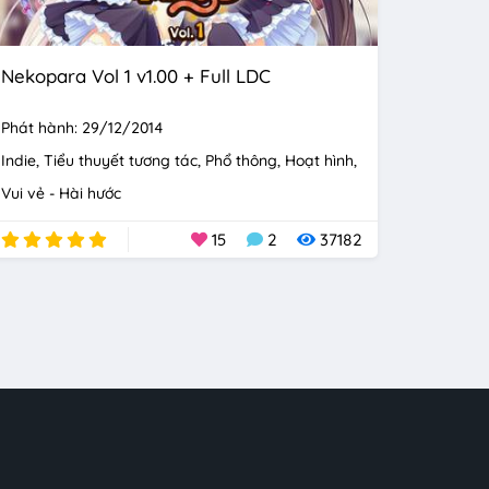
Nekopara Vol 1 v1.00 + Full LDC
Phát hành: 29/12/2014
Indie
Tiểu thuyết tương tác
Phổ thông
Hoạt hình
Vui vẻ - Hài hước
15
2
37182