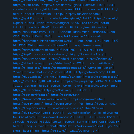
https://new88.market/
|
https://28bet.blue/
|
78Win
|
789club
|
7m
|
https://hi88c.com/
|
https://f8bet.dental/
|
go88
|
Socolive
|
F168
|
FB88
|
socolive1 com
|
https://thienhabet.ru.com/
|
E88
|
https://www.fly888.club/
|
hitclub
|
hitclub
|
https://mu88.help/
|
https://sunwinn.za.com/
|
https://go881.jp.net/
|
https://lodeonline.gb.net/
|
Nổ hũ
|
https://bom.win/
|
Ngonclub
|
f168
|
33win
|
https://bongdalu88.co/
|
kèo nhà cái
|
net88
|
iwinclub
|
manclub
|
GMNC
|
Nohu90
|
cm88
|
https://new88.movie/
|
https://go88club4.com/
|
MM88
|
Sanclub
|
https://bet88.graphics/
|
CM88
|
C168
|
79King
|
LLWIN
|
f168
|
https://2ok9.com/
|
sc88
|
iwinclub
|
https://banca.ac/
|
https://gamebai.work/
|
Jun88
|
sc88
|
OK9
|
cm88
|
nổ
hũ
|
F168
|
79king
|
kèo nhà cái
|
gem88
|
https://tylekeo.green/
|
https://gamebaidoithuong.you/
|
f8bet
|
789BET
|
ALO789
|
F168
|
https://top10trangcacuocbongda.com/
|
https://lodeonline2.org/
|
https://go88vn.sa.com/
|
https://taihitclub.cn.com/
|
https://sshbet.io/
|
https://shbethi.com/
|
https://shbet.law/
|
nn777
|
https://shbetb0.com/
|
https://8kbet8.org/
|
https://trangcadobongda.bio/
|
Game bài
|
7m cn
|
23win
|
https://f8bet.luxury/
|
cm88
|
MU88
|
https://78wind.com/
|
UU88
|
https://fly88.select/
|
7M
|
tk88
|
https://o8.ninja/
|
https://keonhacai.cool/
|
https://7mcn.llc/
|
bj88
|
o8
|
okvip
|
https://ok9.property/
|
789WIN
|
OPEN88
|
GG88
|
78win.so
|
hitclub
|
sunwin
|
CM88
|
79king
|
https://hi88.me/
|
go88
|
https://fly88.green/
|
https://ok9bet.net/
|
EE88
|
nk88
|
https://cakhiatv.lifestyle/
|
https://cakhia03.tv/
|
https://keonhacai18.website/
|
iwin club
|
https://haywin-vn.site/
|
https://go88vn.tech/
|
https://say88vn.com/
|
f168
|
https://hoiquantv.vip/
|
https://hoiquantv.site/
|
https://hoiquantv.online/
|
Kèo Nhà Cái
|
https://fly88.gives/
|
cm88
|
Luck8
|
https://ok988.info/
|
jun88
|
nhà cái uy
tín
|
kèo nhà cái
|
https://new88.webcam/
|
BIN88
|
BIN88
|
Rikvip
|
B52club
|
789club
|
789club
|
789club
|
sunwin
|
sunwin
|
sunwin
|
mb66
|
go88
|
sao789
|
hitclub
|
8day
|
sunwin
|
thabet
|
MB66
|
https://ok9.events/
|
ao88
|
ga6789
|
siu88
|
bet88
|
rr88
|
https://o8.style/
|
https://gg88.center/
|