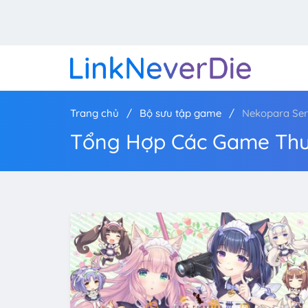
Trang chủ
Bộ sưu tập game
Nekopara Ser
Tổng Hợp Các Game Thu