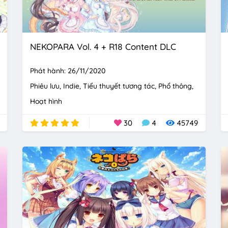
NEKOPARA Vol. 4 + R18 Content DLC
Phát hành: 26/11/2020
Phiêu lưu
Indie
Tiểu thuyết tương tác
Phổ thông
Hoạt hình
30
4
45749