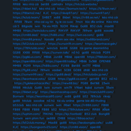
RR88
|
kèo nhà cái
|
bet88
|
cakhiatv
|
https://hitclub.website/
|
https://rikbet.ltd/
|
kèo nhà cái
|
https://bomwin.tech/
|
https://b78win.net/
|
https://f8beta2.me/
|
KJC
|
https://rikvip97.art/
|
https://sunwin97.art/
|
https://kclub.team/
|
SHBET
|
xx88
|
8kbet
|
https://rr88.se.net/
|
kèo nhà cái
|
RR88
|
78win
|
nha cai uy tin
|
ty le ca cuoc
|
7mcn
|
Xóc đĩa online
|
Kèo nhà
cái 5
|
88goals
|
iwin
|
Tài xỉu MD5
|
1GOM
|
Rikvip
|
Go88
|
B52 club
|
max88
|
MM88
|
https://iwinclub.ru.com/
|
RIKVIP
|
RIKVIP
|
789win
|
go88
|
xoso66
|
https://cm88.dad/
|
https://hi88.uno/
|
https://iwin.sa.com/
|
go88
|
https://mm88.press/
|
Xoso66
|
phim sex vlxx
|
https://xx88brand.com/
|
https://b52club.sa.com/
|
https://sunwin19.cn.com/
|
https://keonhacai.gdn/
|
https://789clubb.one/
|
iwinclub
|
bin88
|
GG88
|
tải game daominhha
|
GG88
|
XX88
|
RR88
|
https://sunwin.talk/
|
nổ hũ
|
go88
|
Hitclub
|
PG99
|
https://pg66.us.com/
|
MB66
|
Jun88
|
MB66
|
open88
|
https://f168slot.com/
|
https://open886.com/
|
https://open88.today/
|
MB66
|
Sv368
|
OPEN88
|
MM88
|
PG99
|
https://hi88s.com/
|
FLY88
|
Bet88
|
nn777
|
MB66
|
https://fly88.uno/
|
789win
|
vaobet
|
SC88
|
GO88
|
dt68
|
kèo nhà cái
|
https://sunwin99.ceo/
|
https://go88.deal/
|
https://hitclubsbs.jp.net/
|
https://keonhacai.voto/
|
GG88
|
https://gg88.co.com/
|
gem88
|
B52
|
nổ hũ
|
https://tylekeonhacai.life/
|
https://new88.biz/
|
PG88
|
Bet168
|
23win
|
RR88
|
Hitclub
|
Go88
|
Iwin
|
sunwin
|
win79
|
V9bet
|
kqbd
|
sunwin
|
33win
|
https://8kbet.org/
|
https://keonhacaitop.com/
|
https://manclub99.com/
|
Bomwin
|
https://keonhacai95.com/
|
xx88
|
go88
|
b52
|
789club
|
rikvip
|
go88
|
hitclub
|
socolive
|
nổ hũ
|
tài xỉu online
|
game bài đổi thưởng
|
b52club
|
kèo nhà cái
|
sunwin
|
iwin
|
i9bet
|
https://rr88it.com/
|
FB88
|
FB88
|
FB88
|
FB88
|
FB88
|
b52
|
https://789clubze.win/
|
RR88
|
สล็อต
|
https://luphim.com/
|
79KING
|
https://kjc.football/
|
B52 club
|
Bong88
|
Sunwin
|
xem phim fun
|
ae888
|
CM88
|
https://88aa.actor/
|
https://b52club.money/
|
Max88
|
go88
|
https://keobongda.cafe/
|
uu88
|
KJC
|
https://luongsontv23.com/
|
https://cm88.vision/
|
open88
|