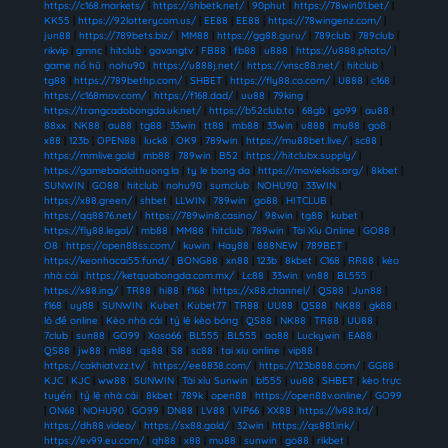
https://c168.markets/
|
https://shbetk.net/
|
90phut
|
https://78win01.bet/
|
KK55
|
https://92lotterycom.us/
|
EE88
|
EE88
|
https://78wingenz.com/
|
jun88
|
https://789bets.biz/
|
MM88
|
https://gg88.guru/
|
789club
|
789club
|
rikvip
|
gmnc
|
hitclub
|
gavangtv
|
FB88
|
fb88
|
u888
|
https://u888.photo/
|
game nổ hũ
|
nohu90
|
https://u888j.net/
|
https://vnsc88.net/
|
hitclub
|
tg88
|
https://789bethp.com/
|
SHBET
|
https://fly88.co.com/
|
U888
|
c168
|
https://c168mov.com/
|
https://f168.dad/
|
uu88
|
79king
|
https://trangcadobongda.uk.net/
|
https://b52club.to
|
68gb
|
go99
|
au88
|
88xx
|
NK88
|
au88
|
tg88
|
33win
|
tt88
|
mb88
|
33win
|
u888
|
mu88
|
go8
|
x88
|
123b
|
OPEN88
|
luck8
|
OK9
|
789win
|
https://mu88bet.live/
|
sc88
|
https://mmlive.gold
|
mb88
|
789win
|
B52
|
https://hitclubx.supply/
|
https://gamebaidoithuong.la
|
ty le bong da
|
https://moviekids.org/
|
8kbet
|
SUNWIN
|
GO88
|
hitclub
|
nohu90
|
sumclub
|
NOHU90
|
33WIN
|
https://x88.green/
|
shbet
|
LLWIN
|
789win
|
go88
|
HITCLUB
|
https://qq8876.net/
|
https://789win8.casino/
|
98win
|
tg88
|
kubet
|
https://fly88.legal/
|
mb88
|
MM88
|
hitclub
|
789win
|
Tài Xỉu Online
|
GO88
|
O8
|
https://open88ss.com/
|
kuwin
|
Hay88
|
888NEW
|
789BET
|
https://keonhacai55.fund/
|
BONG88
|
xn88
|
123b
|
8kbet
|
C168
|
RR88
|
kèo
nhà cái
|
https://ketquabongda.com.mx/
|
Lc88
|
33win
|
vn88
|
BL555
|
https://x88.ing/
|
TR88
|
hi88
|
f168
|
https://x88.channel/
|
QS88
|
Jun88
|
f168
|
uy88
|
SUNWIN
|
Kubet
|
Kubet77
|
TR88
|
UU88
|
QS88
|
NK88
|
gk88
|
lô đề online
|
Kèo nhà cái
|
tỷ lệ kèo bóng
|
QS88
|
NK88
|
TR88
|
UU88
|
7club
|
sun88
|
GO99
|
Xoso66
|
BL555
|
BL555
|
ao88
|
Luckywin
|
EA88
|
QS88
|
jw88
|
ml88
|
qs88
|
S8
|
sc88
|
tai xiu online
|
vip88
|
https://cakhiatvzz.tv/
|
https://ee8838.com/
|
https://123b888.com/
|
GG88
|
KJC
|
KJC
|
ww88
|
SUNWIN
|
Tài xỉu Sunwin
|
bl555
|
uu88
|
SHBET
|
kèo trực
tuyến
|
tỷ lệ nhà cái
|
8kbet
|
789k
|
open88
|
https://open88v.online/
|
GO99
|
ON68
|
NOHU90
|
GO99
|
DN88
|
LV88
|
VIP66
|
XX88
|
https://lv88.ltd/
|
https://dh88.video/
|
https://sx88.gold/
|
32win
|
https://qs881.ink/
|
https://ev99.eu.com/
|
qh88
|
x88
|
mu88
|
sunwin
|
go88
|
rikbet
|