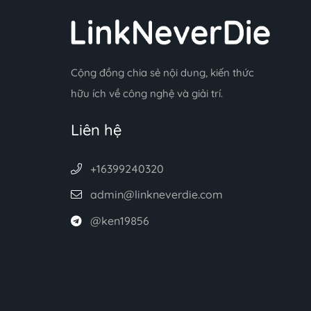
Cộng đồng chia sẻ nội dung, kiến thức
hữu ích về công nghệ và giải trí.
Liên hệ
+16399240320
admin@linkneverdie.com
@ken19856