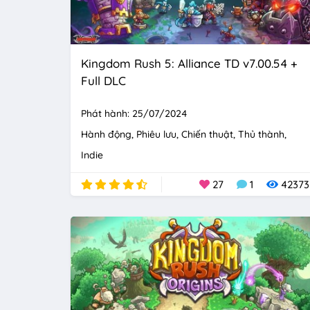
Kingdom Rush 5: Alliance TD v7.00.54 +
Full DLC
Phát hành: 25/07/2024
Hành động
Phiêu lưu
Chiến thuật
Thủ thành
Indie
27
1
42373