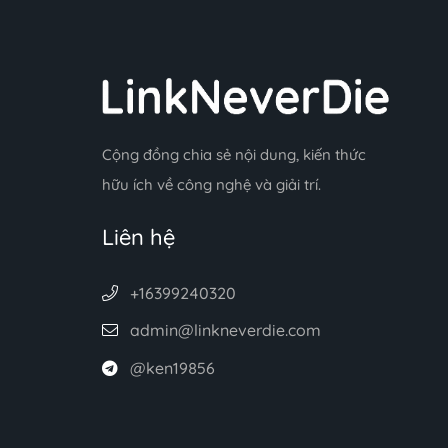
Cộng đồng chia sẻ nội dung, kiến thức
hữu ích về công nghệ và giải trí.
Liên hệ
+16399240320
admin@linkneverdie.com
@ken19856