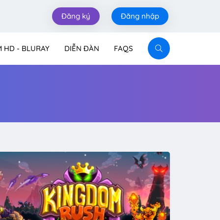
Đăng ký
Đăng nhập
M HD - BLURAY
DIỄN ĐÀN
FAQS