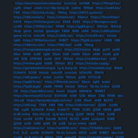
|
https://keonhacai.international/
|
SumClub
|
IWIN68
|
https://79king1.fun/
|
uy88
|
shbet
|
colatv trực tiếp bóng đá
|
cakhia
|
789bet
|
https://ea88.bio/
|
F168
|
https://b52club.study/
|
79king
|
https://bl555.systems/
|
https://c168.markets/
|
https://shbetk.net/
|
90phut
|
https://78win01.bet/
|
KK55
|
https://92lotterycom.us/
|
EE88
|
EE88
|
https://78wingenz.com/
|
jun88
|
https://789bets.biz/
|
MM88
|
https://gg88.guru/
|
789club
|
789club
|
rikvip
|
gmnc
|
hitclub
|
gavangtv
|
FB88
|
fb88
|
u888
|
https://u888.photo/
|
game nổ hũ
|
nohu90
|
https://u888j.net/
|
https://vnsc88.net/
|
hitclub
|
tg88
|
https://789bethp.com/
|
SHBET
|
https://fly88.co.com/
|
U888
|
c168
|
https://c168mov.com/
|
https://f168.dad/
|
uu88
|
79king
|
https://trangcadobongda.uk.net/
|
https://b52club.to
|
68gb
|
go99
|
au88
|
88xx
|
NK88
|
au88
|
tg88
|
33win
|
tt88
|
mb88
|
33win
|
u888
|
mu88
|
go8
|
x88
|
123b
|
OPEN88
|
luck8
|
OK9
|
789win
|
https://mu88bet.live/
|
sc88
|
https://mmlive.gold
|
mb88
|
789win
|
B52
|
https://hitclubx.supply/
|
https://gamebaidoithuong.la
|
ty le bong da
|
https://moviekids.org/
|
8kbet
|
SUNWIN
|
GO88
|
hitclub
|
nohu90
|
sumclub
|
NOHU90
|
33WIN
|
https://x88.green/
|
shbet
|
LLWIN
|
789win
|
go88
|
HITCLUB
|
https://qq8876.net/
|
https://789win8.casino/
|
98win
|
tg88
|
kubet
|
https://fly88.legal/
|
mb88
|
MM88
|
hitclub
|
789win
|
Tài Xỉu Online
|
GO88
|
O8
|
https://open88ss.com/
|
kuwin
|
Hay88
|
888NEW
|
789BET
|
https://keonhacai55.fund/
|
BONG88
|
xn88
|
123b
|
8kbet
|
C168
|
RR88
|
kèo
nhà cái
|
https://ketquabongda.com.mx/
|
Lc88
|
33win
|
vn88
|
BL555
|
https://x88.ing/
|
TR88
|
hi88
|
f168
|
https://x88.channel/
|
QS88
|
Jun88
|
f168
|
uy88
|
SUNWIN
|
Kubet
|
Kubet77
|
TR88
|
UU88
|
QS88
|
NK88
|
gk88
|
lô đề online
|
Kèo nhà cái
|
tỷ lệ kèo bóng
|
QS88
|
NK88
|
TR88
|
UU88
|
7club
|
sun88
|
GO99
|
Xoso66
|
BL555
|
BL555
|
ao88
|
Luckywin
|
EA88
|
QS88
|
jw88
|
ml88
|
qs88
|
S8
|
sc88
|
tai xiu online
|
vip88
|
https://cakhiatvzz.tv/
|
https://ee8838.com/
|
https://123b888.com/
|
GG88
|
KJC
|
KJC
|
ww88
|
SUNWIN
|
Tài xỉu Sunwin
|
bl555
|
uu88
|
SHBET
|
kèo trực
tuyến
|
tỷ lệ nhà cái
|
8kbet
|
789k
|
open88
|
https://open88v.online/
|
GO99