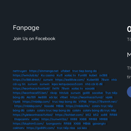
Fanpage
Join Us on Facebook
T
M
T
nettruyen
|
https://zinmanga.net
|
ufabet
|
truc tiep bong da
|
https://iwinclub.la/
|
Ku casino
|
Ku11
|
xoilac tv
|
Fun88
|
kubet
|
sv388
|
ti
https://sv368.direct/
|
sunwin
|
https://ee88vie.com/
|
Kubet88
|
78win
|
nhà
cái uy tín
|
sunwin
|
sunwin
|
kqxs ketquaxoso3.com
|
nhà cái lô đề
|
https://keonhacai.football/
|
IWIN
|
78win
|
xoilac tv
|
xoso66
|
https://keonhacai55.bet/
|
rikvip
|
hitclub
|
sunwin
|
go88
|
socolive
|
Trực tiếp
bóng đá
|
Alo789
|
Ae888
|
xôi lạc
|
v9bet
|
https://keonhacai.fund/
|
vip66
|
Vip66
|
https://mb66p.com/
|
truc tiep bong da
|
VIP66
|
https://78winnh.net/
|
https://mb66q.com/
|
Xoso66
|
MB66
|
https://mb66.life/
|
colatv trực tiếp
bóng đá
|
colatv
|
colatv truc tiep bong da
|
colatv
|
colatv bóng đá trực tiếp
|
https://tylekeonhacai.futbol/
|
https://bshbet.com/
|
b52
|
b52
|
xx88
|
RR88
|
thapcamtv
|
xoilac
|
https://sunwin1.bz/
|
XX88
|
XX88
|
MM88
|
MM88
|
https://bluphim5.com/
|
luongsontv
|
RR88
|
XX88
|
MB66
|
gavangtv
|
cakhiatv
|
https://go88fc.com/
|
trực tiếp nba
|
soi kèo
|