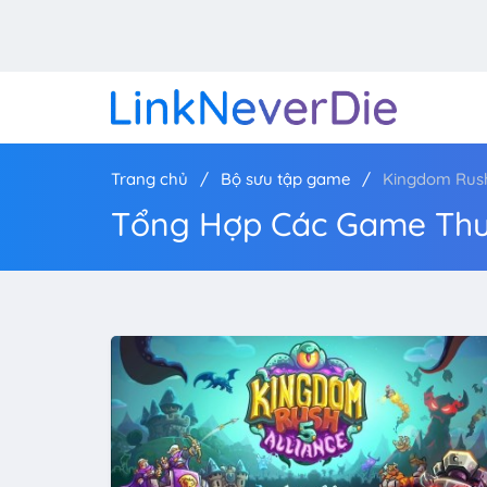
Trang chủ
Bộ sưu tập game
Kingdom Rush
Tổng Hợp Các Game Thu