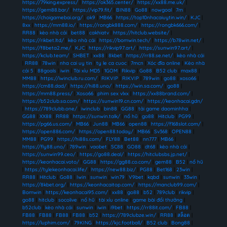
https://79king.express/
|
https://ok365.center/
|
https://xx88.me.uk/
|
https://gem88.bar/
|
https://vip79.fit/
|
BIN88
|
Go88
|
nowgoal
|
7m
|
https://choigamebai.org/
|
ok9
|
MB66
|
https://top10nhacaiuytin.win/
|
KJC
|
8xx
|
https://mm88.io/
|
https://rongbk888.com/
|
https://rongbk666.com/
|
RR88
|
kèo nhà cái
|
bet88
|
cakhiatv
|
https://hitclub.website/
|
https://rikbet.ltd/
|
kèo nhà cái
|
https://bomwin.tech/
|
https://b78win.net/
|
https://f8beta2.me/
|
KJC
|
https://rikvip97.art/
|
https://sunwin97.art/
|
https://kclub.team/
|
SHBET
|
xx88
|
8kbet
|
https://rr88.se.net/
|
kèo nhà cái
|
RR88
|
78win
|
nha cai uy tin
|
ty le ca cuoc
|
7mcn
|
Xóc đĩa online
|
Kèo nhà
cái 5
|
88goals
|
iwin
|
Tài xỉu MD5
|
1GOM
|
Rikvip
|
Go88
|
B52 club
|
max88
|
MM88
|
https://iwinclub.ru.com/
|
RIKVIP
|
RIKVIP
|
789win
|
go88
|
xoso66
|
https://cm88.dad/
|
https://hi88.uno/
|
https://iwin.sa.com/
|
go88
|
https://mm88.press/
|
Xoso66
|
phim sex vlxx
|
https://xx88brand.com/
|
https://b52club.sa.com/
|
https://sunwin19.cn.com/
|
https://keonhacai.gdn/
|
https://789clubb.one/
|
iwinclub
|
bin88
|
GG88
|
tải game daominhha
|
GG88
|
XX88
|
RR88
|
https://sunwin.talk/
|
nổ hũ
|
go88
|
Hitclub
|
PG99
|
https://pg66.us.com/
|
MB66
|
Jun88
|
MB66
|
open88
|
https://f168slot.com/
|
https://open886.com/
|
https://open88.today/
|
MB66
|
Sv368
|
OPEN88
|
MM88
|
PG99
|
https://hi88s.com/
|
FLY88
|
Bet88
|
nn777
|
MB66
|
https://fly88.uno/
|
789win
|
vaobet
|
SC88
|
GO88
|
dt68
|
kèo nhà cái
|
https://sunwin99.ceo/
|
https://go88.deal/
|
https://hitclubsbs.jp.net/
|
https://keonhacai.voto/
|
GG88
|
https://gg88.co.com/
|
gem88
|
B52
|
nổ hũ
|
https://tylekeonhacai.life/
|
https://new88.biz/
|
PG88
|
Bet168
|
23win
|
RR88
|
Hitclub
|
Go88
|
Iwin
|
sunwin
|
win79
|
V9bet
|
kqbd
|
sunwin
|
33win
|
https://8kbet.org/
|
https://keonhacaitop.com/
|
https://manclub99.com/
|
Bomwin
|
https://keonhacai95.com/
|
xx88
|
go88
|
b52
|
789club
|
rikvip
|
go88
|
hitclub
|
socolive
|
nổ hũ
|
tài xỉu online
|
game bài đổi thưởng
|
b52club
|
kèo nhà cái
|
sunwin
|
iwin
|
i9bet
|
https://rr88it.com/
|
FB88
|
FB88
|
FB88
|
FB88
|
FB88
|
b52
|
https://789clubze.win/
|
RR88
|
สล็อต
|
https://luphim.com/
|
79KING
|
https://kjc.football/
|
B52 club
|
Bong88
|